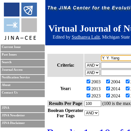
Virtual Journal of N
Edited by
Sudhanva Lalit
, Michigan State
Current Issue
Past Issues
Search
Criteria:
Journal Access
Notification Service
2003
2004
About
Year:
2013
2014
Contact Us
2023
2024
Results Per Page
(100 is the max
JINA
Boolean Operator
For Tags
JINA Newsletter
JINA Disclaimer