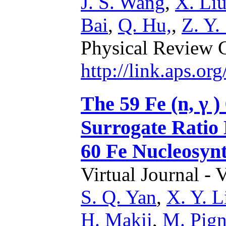
J. S. Wang
,
X. Li
Bai
,
Q. Hu,
,
Z. Y.
Physical Review 
http://link.aps.o
The 59 Fe (n, γ )
Surrogate Ratio 
60 Fe Nucleosynt
Virtual Journal - 
S. Q. Yan
,
X. Y. L
H. Makii
,
M. Pign