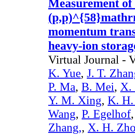
Measurement of
(p,p)^{58}mathrm
momentum trans
heavy-ion storag
Virtual Journal - 
K. Yue
,
J. T. Zhan
P. Ma
,
B. Mei
,
X.
Y. M. Xing
,
K. H.
Wang
,
P. Egelhof
Zhang,
,
X. H. Zh