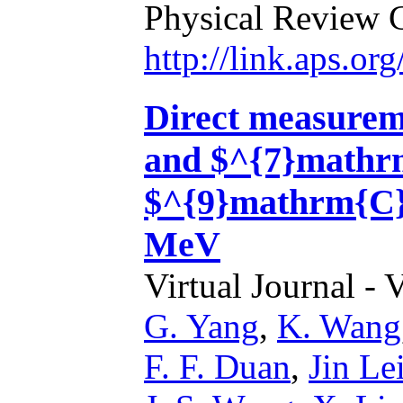
Physical Review 
http://link.aps.o
Direct measure
and $^{7}mathrm
$^{9}mathrm{C}
MeV
Virtual Journal - 
G. Yang
,
K. Wang
F. F. Duan
,
Jin Le