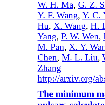
W. H. Ma
,
G. Z. S
Y. F. Wang
,
Y. C.
Hu
,
X. Wang
,
H. 
Yang
,
P. W. Wen
,
M. Pan
,
X. Y. Wa
Chen
,
M. L. Liu
,
Zhang
http://arxiv.org/
The minimum magn
pulsars calculate