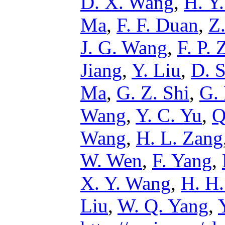
D. X. Wang
,
H. Y
Ma
,
F. F. Duan
,
Z
J. G. Wang
,
F. P.
Jiang
,
Y. Liu
,
D. 
Ma
,
G. Z. Shi
,
G.
Wang
,
Y. C. Yu
,
Q
Wang
,
H. L. Zang
W. Wen
,
F. Yang
,
X. Y. Wang
,
H. H.
Liu
,
W. Q. Yang
,