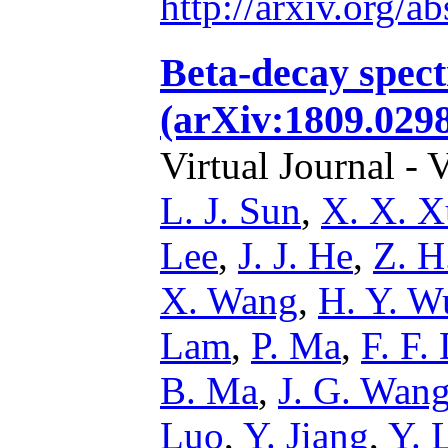
http://arxiv.org/
Beta-decay spect
(arXiv:1809.0298
Virtual Journal - 
L. J. Sun
,
X. X. X
Lee
,
J. J. He
,
Z. H
X. Wang
,
H. Y. W
Lam
,
P. Ma
,
F. F.
B. Ma
,
J. G. Wan
Luo
,
Y. Jiang
,
Y. 