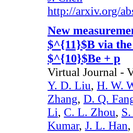
http://arxiv.org/
New measurement 
$^{11}$B via the 
$^{10}$Be + p
Virtual Journal - 
Y. D. Liu
,
H. W. 
Zhang
,
D. Q. Fan
Li
,
C. L. Zhou
,
S.
Kumar
,
J. L. Han