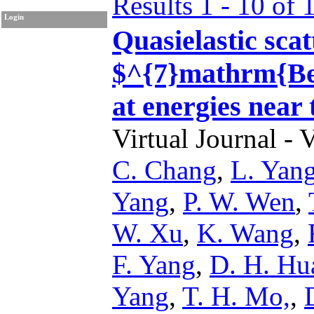
Results 1 - 10 of 
Login
Quasielastic scat
$^{7}mathrm{Be
at energies near
Virtual Journal - 
C. Chang
,
L. Yan
Yang
,
P. W. Wen
,
W. Xu
,
K. Wang
,
F. Yang
,
D. H. Hu
Yang
,
T. H. Mo,
,