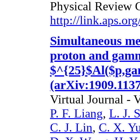
Physical Review 
http://link.aps.o
Simultaneous me
proton and gamm
$^{25}$Al($p,ga
(arXiv:1909.1137
Virtual Journal - 
P. F. Liang
,
L. J. 
C. J. Lin
,
C. X. Y