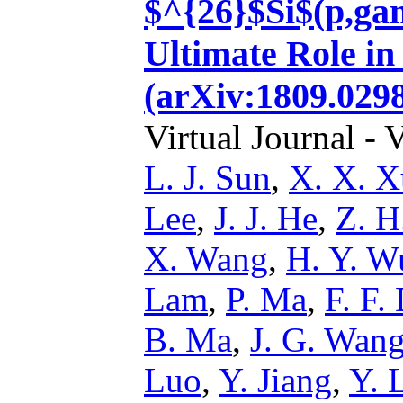
$^{26}$Si$(p,ga
Ultimate Role in
(arXiv:1809.0298
Virtual Journal - 
L. J. Sun
,
X. X. X
Lee
,
J. J. He
,
Z. H
X. Wang
,
H. Y. W
Lam
,
P. Ma
,
F. F.
B. Ma
,
J. G. Wan
Luo
,
Y. Jiang
,
Y. 