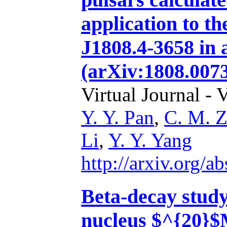
application to t
J1808.4-3658 in 
(arXiv:1808.007
Virtual Journal - 
Y. Y. Pan
,
C. M. 
Li
,
Y. Y. Yang
http://arxiv.org/
Beta-decay study
nucleus $^{20}$