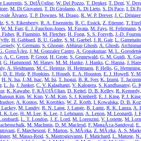
 Laurentis
,
S. DelÃ©glise
,
W. Del Pozzo
,
T. Denker
,
T. Dent
,
V. Der
iore
,
M. Di Giovanni
,
T. Di Girolamo
,
A. Di Lieto
,
S. Di Pace
,
I. Di P
vale Ãlvarez
,
T. P. Downes
,
M. Drago
,
R. W. P. Drever
,
J. C. Drigger
lz
,
S. S. Eikenberry
,
R. A. Eisenstein
,
R. C. Essick
,
Z. Etienne
,
T. Etze
,
W. M. Farr
,
E. J. Fauchon-Jones
,
M. Favata
,
M. Fays
,
H. Fehrmann
,
M
. Fisher
,
R. Flaminio
,
M. Fletcher
,
H. Fong
,
S. S. Forsyth
,
J.-D. Fournie
yffe
,
H. Gabbard
,
B. U. Gadre
,
S. M. Gaebel
,
J. R. Gair
,
L. Gammaito
Gergely
,
V. Germain
,
S. Ghonge
,
Abhirup Ghosh
,
A. Ghosh
,
Archisma
G. GonzÃ¡lez
,
J. M. Gonzalez Castro
,
A. Gopakumar
,
M. L. Gorodets
o
,
A. C. Green
,
P. Groot
,
H. Grote
,
S. Grunewald
,
G. M. Guidi
,
X. Gu
l
,
G. Hammond
,
M. Haney
,
M. M. Hanke
,
J. Hanks
,
C. Hanna
,
J. Han
aly
,
A. Heidmann
,
M. C. Heintze
,
H. Heitmann
,
P. Hello
,
G. Hemming
t
,
D. E. Holz
,
P. Hopkins
,
J. Hough
,
E. A. Houston
,
E. J. Howell
,
Y. M
,
H. N. Isa
,
J.-M. Isac
,
M. Isi
,
T. Isogai
,
B. R. Iyer
,
K. Izumi
,
T. Jacqmi
r
,
L. Ju
,
J. Junker
,
C. V. Kalaghatgi
,
V. Kalogera
,
S. Kandhasamy
,
G. 
ur
,
K. Kawabe
,
F. KÃ©fÃ©lian
,
D. Keitel
,
D. B. Kelley
,
R. Kennedy
hansun Kim
,
W. Kim
,
Y.-M. Kim
,
S. J. Kimbrell
,
E. J. King
,
P. J. King
drashov
,
A. Kontos
,
M. Korobko
,
W. Z. Korth
,
I. Kowalska
,
D. B. Ko
. Lackey
,
M. Landry
,
R. N. Lang
,
J. Lange
,
B. Lantz
,
R. K. Lanza
,
A. 
. K. Lee
,
H. M. Lee
,
K. Lee
,
J. Lehmann
,
A. Lenon
,
M. Leonardi
,
J. 
 Lombardi
,
L. T. London
,
J. E. Lord
,
M. Lorenzini
,
V. Loriette
,
M. Lor
achenschalk
,
M. MacInnis
,
D. M. Macleod
,
F. MagaÃ±a-Sandoval
,
E.
ntovani
,
F. Marchesoni
,
F. Marion
,
S. MÃ¡rka
,
Z. MÃ¡rka
,
A. S. Mark
inger
,
M. Masso-Reid
,
S. Mastrogiovanni
,
F. Matichard
,
L. Matone
,
N.