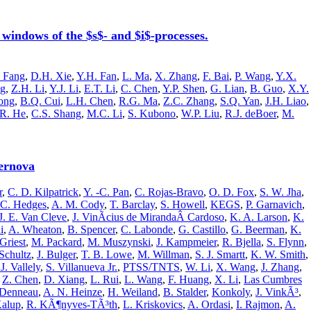
ndows of the $s$- and $i$-processes.
 Fang
,
D.H. Xie
,
Y.H. Fan
,
L. Ma
,
X. Zhang
,
F. Bai
,
P. Wang
,
Y.X.
ng
,
Z.H. Li
,
Y.J. Li
,
E.T. Li
,
C. Chen
,
Y.P. Shen
,
G. Lian
,
B. Guo
,
X.Y.
ong
,
B.Q. Cui
,
L.H. Chen
,
R.G. Ma
,
Z.C. Zhang
,
S.Q. Yan
,
J.H. Liao
,
.R. He
,
C.S. Shang
,
M.C. Li
,
S. Kubono
,
W.P. Liu
,
R.J. deBoer
,
M.
ernova
r
,
C. D. Kilpatrick
,
Y. -C. Pan
,
C. Rojas-Bravo
,
O. D. Fox
,
S. W. Jha
,
C. Hedges
,
A. M. Cody
,
T. Barclay
,
S. Howell
,
KEGS
,
P. Garnavich
,
J. E. Van Cleve
,
J. VinÃ­cius de MirandaÂ Cardoso
,
K. A. Larson
,
K.
i
,
A. Wheaton
,
B. Spencer
,
C. Labonde
,
G. Castillo
,
G. Beerman
,
K.
Griest
,
M. Packard
,
M. Muszynski
,
J. Kampmeier
,
R. Bjella
,
S. Flynn
,
Schultz
,
J. Bulger
,
T. B. Lowe
,
M. Willman
,
S. J. Smartt
,
K. W. Smith
,
 J. Vallely
,
S. Villanueva Jr.
,
PTSS/TNTS
,
W. Li
,
X. Wang
,
J. Zhang
,
,
Z. Chen
,
D. Xiang
,
L. Rui
,
L. Wang
,
F. Huang
,
X. Li
,
Las Cumbres
 Denneau
,
A. N. Heinze
,
H. Weiland
,
B. Stalder
,
Konkoly
,
J. VinkÃ³
,
Kalup
,
R. KÃ¶nyves-TÃ³th
,
L. Kriskovics
,
A. Ordasi
,
I. Rajmon
,
A.