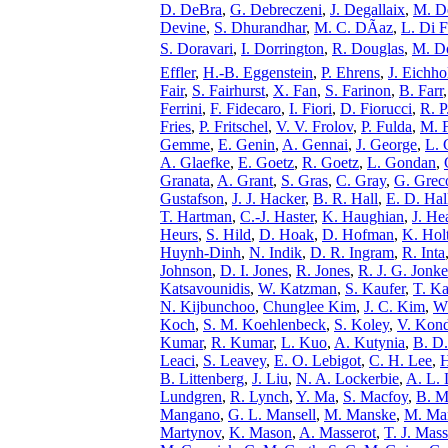
D. DeBra
,
G. Debreczeni
,
J. Degallaix
,
M. De
Devine
,
S. Dhurandhar
,
M. C. DÃ­az
,
L. Di F
S. Doravari
,
I. Dorrington
,
R. Douglas
,
M. Do
Effler
,
H.-B. Eggenstein
,
P. Ehrens
,
J. Eichho
Fair
,
S. Fairhurst
,
X. Fan
,
S. Farinon
,
B. Farr
Ferrini
,
F. Fidecaro
,
I. Fiori
,
D. Fiorucci
,
R. P
Fries
,
P. Fritschel
,
V. V. Frolov
,
P. Fulda
,
M. F
Gemme
,
E. Genin
,
A. Gennai
,
J. George
,
L. 
A. Glaefke
,
E. Goetz
,
R. Goetz
,
L. Gondan
,
Granata
,
A. Grant
,
S. Gras
,
C. Gray
,
G. Grec
Gustafson
,
J. J. Hacker
,
B. R. Hall
,
E. D. Hal
T. Hartman
,
C.-J. Haster
,
K. Haughian
,
J. He
Heurs
,
S. Hild
,
D. Hoak
,
D. Hofman
,
K. Hol
Huynh-Dinh
,
N. Indik
,
D. R. Ingram
,
R. Inta
Johnson
,
D. I. Jones
,
R. Jones
,
R. J. G. Jonke
Katsavounidis
,
W. Katzman
,
S. Kaufer
,
T. Ka
N. Kijbunchoo
,
Chunglee Kim
,
J. C. Kim
,
W
Koch
,
S. M. Koehlenbeck
,
S. Koley
,
V. Kon
Kumar
,
R. Kumar
,
L. Kuo
,
A. Kutynia
,
B. D
Leaci
,
S. Leavey
,
E. O. Lebigot
,
C. H. Lee
,
H
B. Littenberg
,
J. Liu
,
N. A. Lockerbie
,
A. L.
Lundgren
,
R. Lynch
,
Y. Ma
,
S. Macfoy
,
B. M
Mangano
,
G. L. Mansell
,
M. Manske
,
M. Ma
Martynov
,
K. Mason
,
A. Masserot
,
T. J. Mass