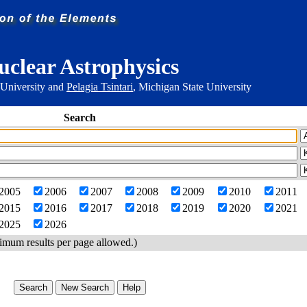
uclear Astrophysics
 University and
Pelagia Tsintari
, Michigan State University
Search
2005
2006
2007
2008
2009
2010
2011
2015
2016
2017
2018
2019
2020
2021
2025
2026
imum results per page allowed.)