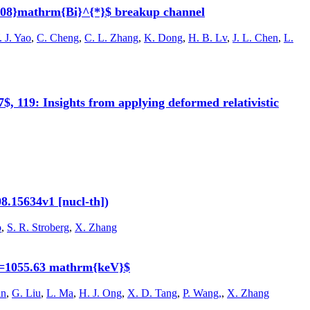
208}mathrm{Bi}^{*}$ breakup channel
. J. Yao
,
C. Cheng
,
C. L. Zhang
,
K. Dong
,
H. B. Lv
,
J. L. Chen
,
L.
, 119: Insights from applying deformed relativistic
08.15634v1 [nucl-th])
o
,
S. R. Stroberg
,
X. Zhang
α}=1055.63 mathrm{keV}$
in
,
G. Liu
,
L. Ma
,
H. J. Ong
,
X. D. Tang
,
P. Wang,
,
X. Zhang