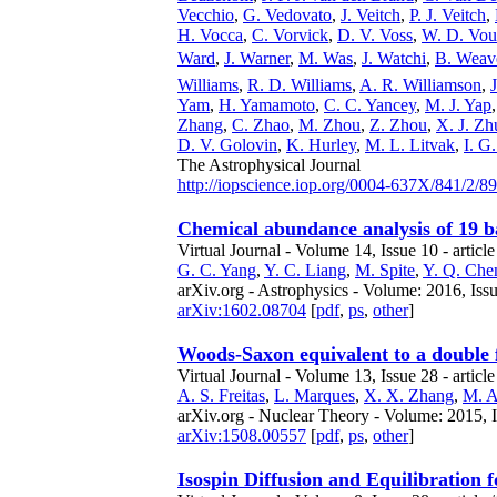
Vecchio
,
G. Vedovato
,
J. Veitch
,
P. J. Veitch
,
H. Vocca
,
C. Vorvick
,
D. V. Voss
,
W. D. Vou
Ward
,
J. Warner
,
M. Was
,
J. Watchi
,
B. Weav
Williams
,
R. D. Williams
,
A. R. Williamson
,
J
Yam
,
H. Yamamoto
,
C. C. Yancey
,
M. J. Yap
Zhang
,
C. Zhao
,
M. Zhou
,
Z. Zhou
,
X. J. Zh
D. V. Golovin
,
K. Hurley
,
M. L. Litvak
,
I. G
The Astrophysical Journal
http://iopscience.iop.org/0004-637X/841/2/89
Chemical abundance analysis of 19 b
Virtual Journal - Volume 14, Issue 10 - article
G. C. Yang
,
Y. C. Liang
,
M. Spite
,
Y. Q. Che
arXiv.org - Astrophysics - Volume: 2016, Iss
arXiv:1602.08704
[
pdf
,
ps
,
other
]
Woods-Saxon equivalent to a double f
Virtual Journal - Volume 13, Issue 28 - articl
A. S. Freitas
,
L. Marques
,
X. X. Zhang
,
M. A
arXiv.org - Nuclear Theory - Volume: 2015, 
arXiv:1508.00557
[
pdf
,
ps
,
other
]
Isospin Diffusion and Equilibration 