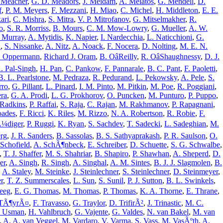
 Meacher
,
G. D. Meadors
,
J. Meidam
,
A. Melatos
,
G. Mendell
,
D.
f
,
P. M. Meyers
,
F. Mezzani
,
H. Miao
,
C. Michel
,
H. Middleton
,
E. E.
ari
,
C. Mishra
,
S. Mitra
,
V. P. Mitrofanov
,
G. Mitselmakher
,
R.
o
,
S. R. Morriss
,
B. Mours
,
C. M. Mow-Lowry
,
G. Mueller
,
A. W.
. Murray
,
A. Mytidis
,
K. Napier
,
I. Nardecchia
,
L. Naticchioni
,
G.
n
,
S. Nissanke
,
A. Nitz
,
A. Noack
,
F. Nocera
,
D. Nolting
,
M. E. N.
. Oppermann
,
Richard J. Oram
,
B. OâReilly
,
R. OâShaughnessy
,
D. J.
. Pal-Singh
,
H. Pan
,
C. Pankow
,
F. Pannarale
,
B. C. Pant
,
F. Paoletti
,
B. L. Pearlstone
,
M. Pedraza
,
R. Pedurand
,
L. Pekowsky
,
A. Pele
,
S.
rro
,
G. Pillant
,
L. Pinard
,
I. M. Pinto
,
M. Pitkin
,
M. Poe
,
R. Poggiani
,
era
,
G. A. Prodi
,
L. G. Prokhorov
,
O. Puncken
,
M. Punturo
,
P. Puppo
,
 Radkins
,
P. Raffai
,
S. Raja
,
C. Rajan
,
M. Rakhmanov
,
P. Rapagnani
,
oades
,
F. Ricci
,
K. Riles
,
M. Rizzo
,
N. A. Robertson
,
R. Robie
,
F.
¼diger
,
P. Ruggi
,
K. Ryan
,
S. Sachdev
,
T. Sadecki
,
L. Sadeghian
,
M.
rg
,
J. R. Sanders
,
B. Sassolas
,
B. S. Sathyaprakash
,
P. R. Saulson
,
O.
 Schofield
,
A. SchÃ¶nbeck
,
E. Schreiber
,
D. Schuette
,
S. G. Schwalbe
,
,
T. J. Shaffer
,
M. S. Shahriar
,
B. Shapiro
,
P. Shawhan
,
A. Sheperd
,
D.
er
,
A. Singh
,
R. Singh
,
A. Singhal
,
A. M. Sintes
,
B. J. J. Slagmolen
,
B.
,
A. Staley
,
M. Steinke
,
J. Steinlechner
,
S. Steinlechner
,
D. Steinmeyer
,
r
,
T. Z. Summerscales
,
L. Sun
,
S. Sunil
,
P. J. Sutton
,
B. L. Swinkels
,
eeg
,
E. G. Thomas
,
M. Thomas
,
P. Thomas
,
K. A. Thorne
,
E. Thrane
,
 TÃ¶yrÃ¤
,
F. Travasso
,
G. Traylor
,
D. TrifirÃ²
,
J. Trinastic
,
M. C.
. Usman
,
H. Vahlbruch
,
G. Vajente
,
G. Valdes
,
N. van Bakel
,
M. van
,
A. A. van Veggel
,
M. Vardaro
,
V. Varma
,
S. Vass
,
M. VasÃºth
,
A.