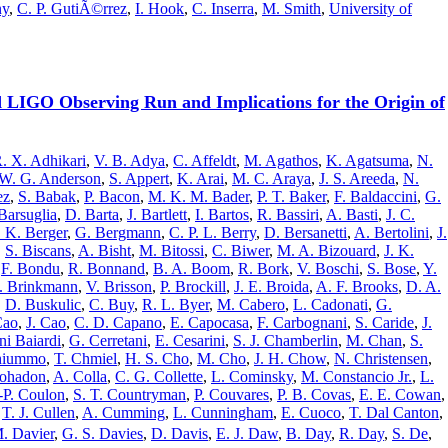
ny
,
C. P. GutiÃ©rrez
,
I. Hook
,
C. Inserra
,
M. Smith
,
University of
 LIGO Observing Run and Implications for the Origin of
. X. Adhikari
,
V. B. Adya
,
C. Affeldt
,
M. Agathos
,
K. Agatsuma
,
N.
W. G. Anderson
,
S. Appert
,
K. Arai
,
M. C. Araya
,
J. S. Areeda
,
N.
ez
,
S. Babak
,
P. Bacon
,
M. K. M. Bader
,
P. T. Baker
,
F. Baldaccini
,
G.
Barsuglia
,
D. Barta
,
J. Bartlett
,
I. Bartos
,
R. Bassiri
,
A. Basti
,
J. C.
 K. Berger
,
G. Bergmann
,
C. P. L. Berry
,
D. Bersanetti
,
A. Bertolini
,
J.
,
S. Biscans
,
A. Bisht
,
M. Bitossi
,
C. Biwer
,
M. A. Bizouard
,
J. K.
,
F. Bondu
,
R. Bonnand
,
B. A. Boom
,
R. Bork
,
V. Boschi
,
S. Bose
,
Y.
. Brinkmann
,
V. Brisson
,
P. Brockill
,
J. E. Broida
,
A. F. Brooks
,
D. A.
,
D. Buskulic
,
C. Buy
,
R. L. Byer
,
M. Cabero
,
L. Cadonati
,
G.
Cao
,
J. Cao
,
C. D. Capano
,
E. Capocasa
,
F. Carbognani
,
S. Caride
,
J.
ni Baiardi
,
G. Cerretani
,
E. Cesarini
,
S. J. Chamberlin
,
M. Chan
,
S.
hiummo
,
T. Chmiel
,
H. S. Cho
,
M. Cho
,
J. H. Chow
,
N. Christensen
,
Cohadon
,
A. Colla
,
C. G. Collette
,
L. Cominsky
,
M. Constancio Jr.
,
L.
.-P. Coulon
,
S. T. Countryman
,
P. Couvares
,
P. B. Covas
,
E. E. Cowan
,
,
T. J. Cullen
,
A. Cumming
,
L. Cunningham
,
E. Cuoco
,
T. Dal Canton
,
. Davier
,
G. S. Davies
,
D. Davis
,
E. J. Daw
,
B. Day
,
R. Day
,
S. De
,