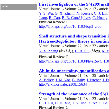
First investigation of the $^{209}
Login
Virtual Journal - Volume 24, Issue 17 - articl
Y. S. Wu
,
G. X. Zhang
,
N. Keeley
,
C. J. Lin
Jiang
,
R. Cao
,
B. R. GonÃ§alves
,
C. Huang
Physical Review C
http://link.aps.org/doi/10.1103/bqs3-vr6d
Shell structure and shape transition
Hartree-Bogoliubov theory in conti
Virtual Journal - Volume 22, Issue 32 - articl
Y. X. Zhang
(å¼ å¦å¿),
B. R. Liu
(ååç¶),
K. Y
Physical Review C
http://link.aps.org/doi/10.1103/PhysRevC.11
Ab initio uncertainty quantification 
Virtual Journal - Volume 21, Issue 35 - articl
A. Belley
,
J. M. Yao
,
B. Bally
,
J. Pitcher
,
J. E
http://arxiv.org/abs/2308.15634
Strength of the resonance of the $
Virtual Journal - Volume 21, Issue 23 - articl
L. H. Ru
,
D. H. Xie
,
T. Y. Jiao
,
Z. An
,
F. Bai
Physical Review C