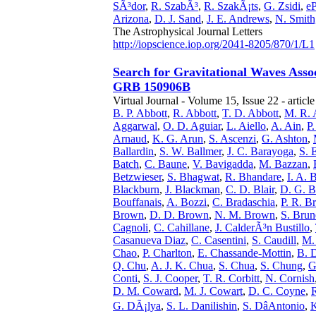
SÃ³dor
,
R. SzabÃ³
,
R. SzakÃ¡ts
,
G. Zsidi
,
e
Arizona
,
D. J. Sand
,
J. E. Andrews
,
N. Smith
The Astrophysical Journal Letters
http://iopscience.iop.org/2041-8205/870/1/L1
Search for Gravitational Waves Ass
GRB 150906B
Virtual Journal - Volume 15, Issue 22 - articl
B. P. Abbott
,
R. Abbott
,
T. D. Abbott
,
M. R. 
Aggarwal
,
O. D. Aguiar
,
L. Aiello
,
A. Ain
,
P.
Arnaud
,
K. G. Arun
,
S. Ascenzi
,
G. Ashton
,
Ballardin
,
S. W. Ballmer
,
J. C. Barayoga
,
S. 
Batch
,
C. Baune
,
V. Bavigadda
,
M. Bazzan
,
Betzwieser
,
S. Bhagwat
,
R. Bhandare
,
I. A. 
Blackburn
,
J. Blackman
,
C. D. Blair
,
D. G. Bl
Bouffanais
,
A. Bozzi
,
C. Bradaschia
,
P. R. B
Brown
,
D. D. Brown
,
N. M. Brown
,
S. Brun
Cagnoli
,
C. Cahillane
,
J. CalderÃ³n Bustillo
,
Casanueva Diaz
,
C. Casentini
,
S. Caudill
,
M.
Chao
,
P. Charlton
,
E. Chassande-Mottin
,
B. 
Q. Chu
,
A. J. K. Chua
,
S. Chua
,
S. Chung
,
G
Conti
,
S. J. Cooper
,
T. R. Corbitt
,
N. Cornish
D. M. Coward
,
M. J. Cowart
,
D. C. Coyne
,
G. DÃ¡lya
,
S. L. Danilishin
,
S. DâAntonio
,