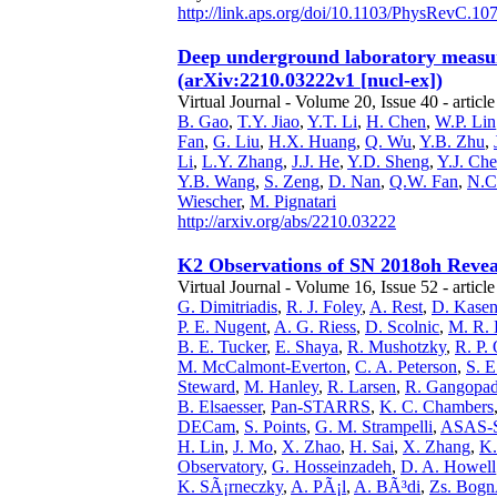
http://link.aps.org/doi/10.1103/PhysRevC.10
Deep underground laboratory measur
(arXiv:2210.03222v1 [nucl-ex])
Virtual Journal - Volume 20, Issue 40 - article
B. Gao
,
T.Y. Jiao
,
Y.T. Li
,
H. Chen
,
W.P. Lin
Fan
,
G. Liu
,
H.X. Huang
,
Q. Wu
,
Y.B. Zhu
,
Li
,
L.Y. Zhang
,
J.J. He
,
Y.D. Sheng
,
Y.J. Ch
Y.B. Wang
,
S. Zeng
,
D. Nan
,
Q.W. Fan
,
N.C
Wiescher
,
M. Pignatari
http://arxiv.org/abs/2210.03222
K2 Observations of SN 2018oh Revea
Virtual Journal - Volume 16, Issue 52 - articl
G. Dimitriadis
,
R. J. Foley
,
A. Rest
,
D. Kase
P. E. Nugent
,
A. G. Riess
,
D. Scolnic
,
M. R. 
B. E. Tucker
,
E. Shaya
,
R. Mushotzky
,
R. P. 
M. McCalmont-Everton
,
C. A. Peterson
,
S. E
Steward
,
M. Hanley
,
R. Larsen
,
R. Gangopa
B. Elsaesser
,
Pan-STARRS
,
K. C. Chambers
DECam
,
S. Points
,
G. M. Strampelli
,
ASAS-
H. Lin
,
J. Mo
,
X. Zhao
,
H. Sai
,
X. Zhang
,
K.
Observatory
,
G. Hosseinzadeh
,
D. A. Howell
K. SÃ¡rneczky
,
A. PÃ¡l
,
A. BÃ³di
,
Zs. Bogn