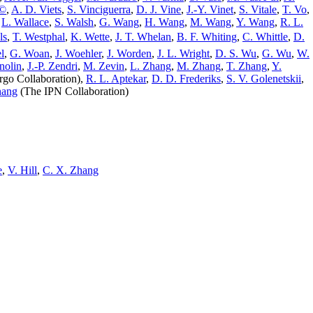
Ã©
,
A. D. Viets
,
S. Vinciguerra
,
D. J. Vine
,
J.-Y. Vinet
,
S. Vitale
,
T. Vo
,
,
L. Wallace
,
S. Walsh
,
G. Wang
,
H. Wang
,
M. Wang
,
Y. Wang
,
R. L.
ls
,
T. Westphal
,
K. Wette
,
J. T. Whelan
,
B. F. Whiting
,
C. Whittle
,
D.
l
,
G. Woan
,
J. Woehler
,
J. Worden
,
J. L. Wright
,
D. S. Wu
,
G. Wu
,
W.
nolin
,
J.-P. Zendri
,
M. Zevin
,
L. Zhang
,
M. Zhang
,
T. Zhang
,
Y.
rgo Collaboration),
R. L. Aptekar
,
D. D. Frederiks
,
S. V. Golenetskii
,
hang
(The IPN Collaboration)
e
,
V. Hill
,
C. X. Zhang