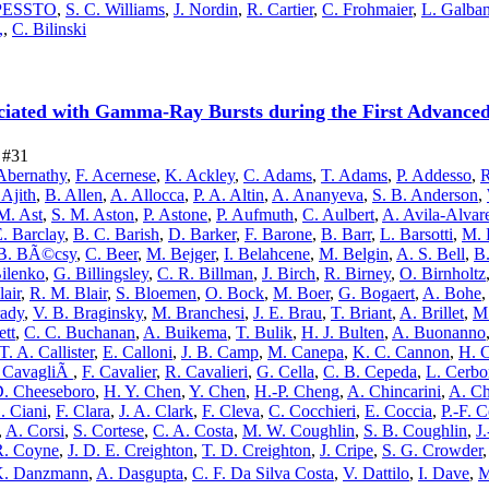
PESSTO
,
S. C. Williams
,
J. Nordin
,
R. Cartier
,
C. Frohmaier
,
L. Galba
,
,
C. Bilinski
ociated with Gamma-Ray Bursts during the First Advanced
e #31
Abernathy
,
F. Acernese
,
K. Ackley
,
C. Adams
,
T. Adams
,
P. Addesso
,
R
 Ajith
,
B. Allen
,
A. Allocca
,
P. A. Altin
,
A. Ananyeva
,
S. B. Anderson
,
M. Ast
,
S. M. Aston
,
P. Astone
,
P. Aufmuth
,
C. Aulbert
,
A. Avila-Alvar
E. Barclay
,
B. C. Barish
,
D. Barker
,
F. Barone
,
B. Barr
,
L. Barsotti
,
M. 
B. BÃ©csy
,
C. Beer
,
M. Bejger
,
I. Belahcene
,
M. Belgin
,
A. S. Bell
,
B.
Bilenko
,
G. Billingsley
,
C. R. Billman
,
J. Birch
,
R. Birney
,
O. Birnholtz
air
,
R. M. Blair
,
S. Bloemen
,
O. Bock
,
M. Boer
,
G. Bogaert
,
A. Bohe
rady
,
V. B. Braginsky
,
M. Branchesi
,
J. E. Brau
,
T. Briant
,
A. Brillet
,
M
ett
,
C. C. Buchanan
,
A. Buikema
,
T. Bulik
,
H. J. Bulten
,
A. Buonanno
T. A. Callister
,
E. Calloni
,
J. B. Camp
,
M. Canepa
,
K. C. Cannon
,
H. 
 CavagliÃ
,
F. Cavalier
,
R. Cavalieri
,
G. Cella
,
C. B. Cepeda
,
L. Cerbo
D. Cheeseboro
,
H. Y. Chen
,
Y. Chen
,
H.-P. Cheng
,
A. Chincarini
,
A. C
. Ciani
,
F. Clara
,
J. A. Clark
,
F. Cleva
,
C. Cocchieri
,
E. Coccia
,
P.-F. 
,
A. Corsi
,
S. Cortese
,
C. A. Costa
,
M. W. Coughlin
,
S. B. Coughlin
,
J
R. Coyne
,
J. D. E. Creighton
,
T. D. Creighton
,
J. Cripe
,
S. G. Crowder
K. Danzmann
,
A. Dasgupta
,
C. F. Da Silva Costa
,
V. Dattilo
,
I. Dave
,
M