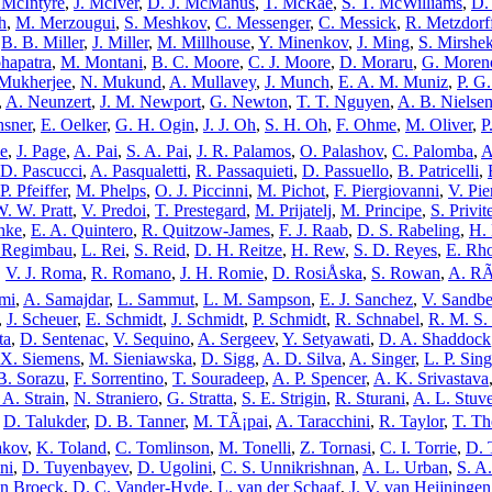
 McIntyre
,
J. McIver
,
D. J. McManus
,
T. McRae
,
S. T. McWilliams
,
D.
h
,
M. Merzougui
,
S. Meshkov
,
C. Messenger
,
C. Messick
,
R. Metzdorf
,
B. B. Miller
,
J. Miller
,
M. Millhouse
,
Y. Minenkov
,
J. Ming
,
S. Mirshek
ohapatra
,
M. Montani
,
B. C. Moore
,
C. J. Moore
,
D. Moraru
,
G. Moren
 Mukherjee
,
N. Mukund
,
A. Mullavey
,
J. Munch
,
E. A. M. Muniz
,
P. G
,
A. Neunzert
,
J. M. Newport
,
G. Newton
,
T. T. Nguyen
,
A. B. Nielse
hsner
,
E. Oelker
,
G. H. Ogin
,
J. J. Oh
,
S. H. Oh
,
F. Ohme
,
M. Oliver
,
P
ce
,
J. Page
,
A. Pai
,
S. A. Pai
,
J. R. Palamos
,
O. Palashov
,
C. Palomba
,
A
D. Pascucci
,
A. Pasqualetti
,
R. Passaquieti
,
D. Passuello
,
B. Patricelli
,
P. Pfeiffer
,
M. Phelps
,
O. J. Piccinni
,
M. Pichot
,
F. Piergiovanni
,
V. Pie
W. W. Pratt
,
V. Predoi
,
T. Prestegard
,
M. Prijatelj
,
M. Principe
,
S. Privit
hke
,
E. A. Quintero
,
R. Quitzow-James
,
F. J. Raab
,
D. S. Rabeling
,
H.
 Regimbau
,
L. Rei
,
S. Reid
,
D. H. Reitze
,
H. Rew
,
S. D. Reyes
,
E. Rh
,
V. J. Roma
,
R. Romano
,
J. H. Romie
,
D. RosiÅska
,
S. Rowan
,
A. RÃ
emi
,
A. Samajdar
,
L. Sammut
,
L. M. Sampson
,
E. J. Sanchez
,
V. Sandbe
,
J. Scheuer
,
E. Schmidt
,
J. Schmidt
,
P. Schmidt
,
R. Schnabel
,
R. M. S.
ta
,
D. Sentenac
,
V. Sequino
,
A. Sergeev
,
Y. Setyawati
,
D. A. Shaddock
X. Siemens
,
M. Sieniawska
,
D. Sigg
,
A. D. Silva
,
A. Singer
,
L. P. Sing
B. Sorazu
,
F. Sorrentino
,
T. Souradeep
,
A. P. Spencer
,
A. K. Srivastava
 A. Strain
,
N. Straniero
,
G. Stratta
,
S. E. Strigin
,
R. Sturani
,
A. L. Stuve
,
D. Talukder
,
D. B. Tanner
,
M. TÃ¡pai
,
A. Taracchini
,
R. Taylor
,
T. Th
akov
,
K. Toland
,
C. Tomlinson
,
M. Tonelli
,
Z. Tornasi
,
C. I. Torrie
,
D.
ni
,
D. Tuyenbayev
,
D. Ugolini
,
C. S. Unnikrishnan
,
A. L. Urban
,
S. A
n Broeck
,
D. C. Vander-Hyde
,
L. van der Schaaf
,
J. V. van Heijningen