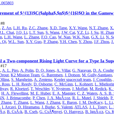
7.065803
ement of $^{13}$C($alpha$,$n$)$^{16}$O in the Gamow wi
 #8
,
Z. An
,
L.H. Ru
,
Z.C. Zhang
,
X.D. Tang
,
X.Y. Wang
,
N.T. Zhang
,
X.
J.L. Chai
,
J.Q. Li
,
L.T. Sun
,
S. Wang
,
J.W. Cai
,
Y.Z. Li
,
J. Su
,
H. Zha
en
,
L.H. Wang
,
L. Zhang
,
F.Q. Cao
,
W. Nan
,
W.K. Nan
,
G.X. Li
,
N. S
. Qi
,
W.L. Sun
,
X.Y. Guo
,
P. Zhang
,
Y.H. Chen
,
Y. Zhou
,
J.F. Zhou
,
J
l a Two-component Rising Light Curve for a Type Ia Sup
e #17
n
,
A. L. Piro
,
A. Polin
,
D. O. Jones
,
A. Villar
,
G. Narayan
,
D. A. Coulte
Drout
,
K2 Mission Team
,
G. Barentsen
,
J. Dotson
,
M. Gully-Santiago
,
Olling
,
S. Margheim
,
A. Zenteno
,
Kepler spacecraft team
,
J. Coughlin
,
. Ross
,
L. H. Reedy
,
D. Osborne
,
C. McGinn
,
L. Kohnert
,
L. Migliorin
dhyay
,
R. Kloetzel
,
T. Weschler
,
V. Nystrom
,
J. Moffatt
,
M. Redick
,
K. 
,
H. A. Flewelling
,
M. E. Huber
,
E. A. Magnier
,
C. Z. Waters
,
A. S. B. 
SN
,
J. Brimacombe
,
P. Chen
,
J. A. MuÃ±oz
,
R. L. Mutel
,
J. Shields
,
P.
 Zhang
,
T. Zhang
,
L. Wang
,
J. Zhang
,
E. Baron
,
J. M. DerKacy
,
L. Li
,
I. Arcavi
,
D. Hiramatsu
,
J. Burke
,
S. Valenti
,
ATLAS
,
J. L. Tonry
,
L.
Ã¡r
,
B. CsÃ¡k
,
B. Cseh
,
G. CsÃ¶rnyei
,
O. Hanyecz
,
B. IgnÃ¡cz
,
Cs. 