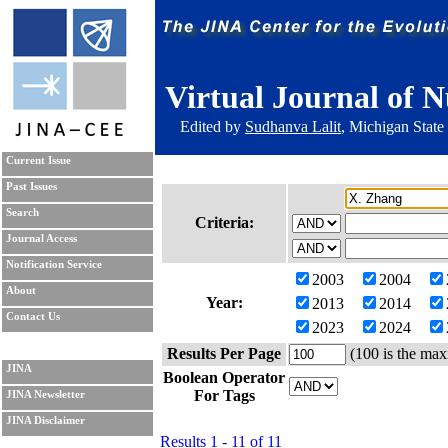
Virtual Journal of N
Edited by
Sudhanva Lalit
, Michigan State
Current Issue
Past Issues
Search
Criteria:
Journal Access
Notification Service
2003
2004
About
Year:
2013
2014
Contact Us
2023
2024
Results Per Page
(100 is the max
JINA
Boolean Operator
For Tags
JINA Newsletter
JINA Disclaimer
Results 1 - 11 of 11