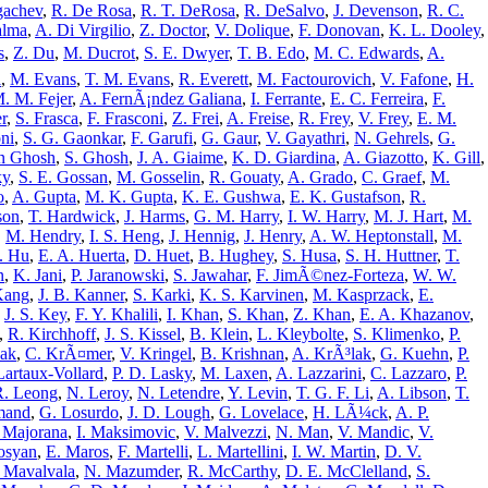
gachev
,
R. De Rosa
,
R. T. DeRosa
,
R. DeSalvo
,
J. Devenson
,
R. C.
alma
,
A. Di Virgilio
,
Z. Doctor
,
V. Dolique
,
F. Donovan
,
K. L. Dooley
,
s
,
Z. Du
,
M. Ducrot
,
S. E. Dwyer
,
T. B. Edo
,
M. C. Edwards
,
A.
l
,
M. Evans
,
T. M. Evans
,
R. Everett
,
M. Factourovich
,
V. Fafone
,
H.
. M. Fejer
,
A. FernÃ¡ndez Galiana
,
I. Ferrante
,
E. C. Ferreira
,
F.
r
,
S. Frasca
,
F. Frasconi
,
Z. Frei
,
A. Freise
,
R. Frey
,
V. Frey
,
E. M.
ni
,
S. G. Gaonkar
,
F. Garufi
,
G. Gaur
,
V. Gayathri
,
N. Gehrels
,
G.
n Ghosh
,
S. Ghosh
,
J. A. Giaime
,
K. D. Giardina
,
A. Giazotto
,
K. Gill
,
ky
,
S. E. Gossan
,
M. Gosselin
,
R. Gouaty
,
A. Grado
,
C. Graef
,
M.
o
,
A. Gupta
,
M. K. Gupta
,
K. E. Gushwa
,
E. K. Gustafson
,
R.
son
,
T. Hardwick
,
J. Harms
,
G. M. Harry
,
I. W. Harry
,
M. J. Hart
,
M.
,
M. Hendry
,
I. S. Heng
,
J. Hennig
,
J. Henry
,
A. W. Heptonstall
,
M.
. Hu
,
E. A. Huerta
,
D. Huet
,
B. Hughey
,
S. Husa
,
S. H. Huttner
,
T.
n
,
K. Jani
,
P. Jaranowski
,
S. Jawahar
,
F. JimÃ©nez-Forteza
,
W. W.
Kang
,
J. B. Kanner
,
S. Karki
,
K. S. Karvinen
,
M. Kasprzack
,
E.
,
J. S. Key
,
F. Y. Khalili
,
I. Khan
,
S. Khan
,
Z. Khan
,
E. A. Khazanov
,
,
R. Kirchhoff
,
J. S. Kissel
,
B. Klein
,
L. Kleybolte
,
S. Klimenko
,
P.
zak
,
C. KrÃ¤mer
,
V. Kringel
,
B. Krishnan
,
A. KrÃ³lak
,
G. Kuehn
,
P.
Lartaux-Vollard
,
P. D. Lasky
,
M. Laxen
,
A. Lazzarini
,
C. Lazzaro
,
P.
R. Leong
,
N. Leroy
,
N. Letendre
,
Y. Levin
,
T. G. F. Li
,
A. Libson
,
T.
mand
,
G. Losurdo
,
J. D. Lough
,
G. Lovelace
,
H. LÃ¼ck
,
A. P.
 Majorana
,
I. Maksimovic
,
V. Malvezzi
,
N. Man
,
V. Mandic
,
V.
osyan
,
E. Maros
,
F. Martelli
,
L. Martellini
,
I. W. Martin
,
D. V.
 Mavalvala
,
N. Mazumder
,
R. McCarthy
,
D. E. McClelland
,
S.