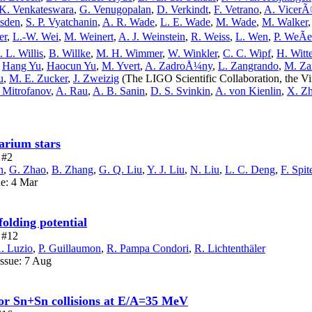
K. Venkateswara
,
G. Venugopalan
,
D. Verkindt
,
F. Vetrano
,
A. Vicer
sden
,
S. P. Vyatchanin
,
A. R. Wade
,
L. E. Wade
,
M. Wade
,
M. Walker
er
,
L.-W. Wei
,
M. Weinert
,
A. J. Weinstein
,
R. Weiss
,
L. Wen
,
P. WeÃe
. L. Willis
,
B. Willke
,
M. H. Wimmer
,
W. Winkler
,
C. C. Wipf
,
H. Witte
,
Hang Yu
,
Haocun Yu
,
M. Yvert
,
A. ZadroÅ¼ny
,
L. Zangrando
,
M. Za
u
,
M. E. Zucker
,
J. Zweizig
(The LIGO Scientific Collaboration, the Vi
. Mitrofanov
,
A. Rau
,
A. B. Sanin
,
D. S. Svinkin
,
A. von Kienlin
,
X. Z
arium stars
 #2
n
,
G. Zhao
,
B. Zhang
,
G. Q. Liu
,
Y. J. Liu
,
N. Liu
,
L. C. Deng
,
F. Spit
ue: 4 Mar
olding potential
e #12
. Luzio
,
P. Guillaumon
,
R. Pampa Condori
,
R. Lichtenthäler
Issue: 7 Aug
for Sn+Sn collisions at E/A=35 MeV