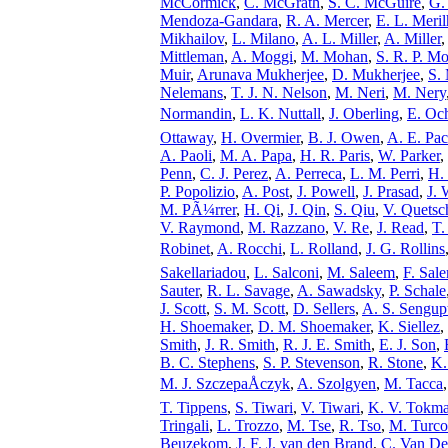
McCormick
,
C. McGrath
,
S. C. McGuire
,
G.
Mendoza-Gandara
,
R. A. Mercer
,
E. L. Meril
Mikhailov
,
L. Milano
,
A. L. Miller
,
A. Miller
Mittleman
,
A. Moggi
,
M. Mohan
,
S. R. P. M
Muir
,
Arunava Mukherjee
,
D. Mukherjee
,
S.
Nelemans
,
T. J. N. Nelson
,
M. Neri
,
M. Nery
Normandin
,
L. K. Nuttall
,
J. Oberling
,
E. Oc
Ottaway
,
H. Overmier
,
B. J. Owen
,
A. E. Pa
A. Paoli
,
M. A. Papa
,
H. R. Paris
,
W. Parker
,
Penn
,
C. J. Perez
,
A. Perreca
,
L. M. Perri
,
H. 
P. Popolizio
,
A. Post
,
J. Powell
,
J. Prasad
,
J. 
M. PÃ¼rrer
,
H. Qi
,
J. Qin
,
S. Qiu
,
V. Quetsc
V. Raymond
,
M. Razzano
,
V. Re
,
J. Read
,
T.
Robinet
,
A. Rocchi
,
L. Rolland
,
J. G. Rollins
Sakellariadou
,
L. Salconi
,
M. Saleem
,
F. Sal
Sauter
,
R. L. Savage
,
A. Sawadsky
,
P. Schale
J. Scott
,
S. M. Scott
,
D. Sellers
,
A. S. Sengup
H. Shoemaker
,
D. M. Shoemaker
,
K. Siellez
,
Smith
,
J. R. Smith
,
R. J. E. Smith
,
E. J. Son
,
B. C. Stephens
,
S. P. Stevenson
,
R. Stone
,
K.
M. J. SzczepaÅczyk
,
A. Szolgyen
,
M. Tacca
T. Tippens
,
S. Tiwari
,
V. Tiwari
,
K. V. Tokm
Tringali
,
L. Trozzo
,
M. Tse
,
R. Tso
,
M. Turco
Beuzekom
,
J. F. J. van den Brand
,
C. Van De