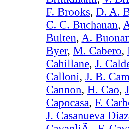
F. Brooks
,
D. A. 
C. C. Buchanan
,
A
Bulten
,
A. Buona
Byer
,
M. Cabero
,
Cahillane
,
J. Cald
Calloni
,
J. B. Ca
Cannon
,
H. Cao
,
Capocasa
,
F. Car
J. Casanueva Diaz
CavagliÃ
,
F. Cava