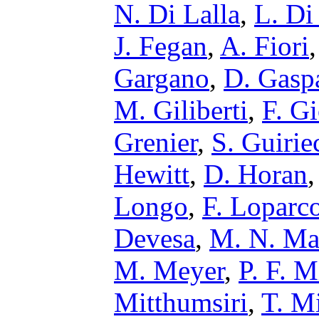
N. Di Lalla
,
L. Di
J. Fegan
,
A. Fiori
Gargano
,
D. Gaspa
M. Giliberti
,
F. G
Grenier
,
S. Guirie
Hewitt
,
D. Horan
Longo
,
F. Loparc
Devesa
,
M. N. Ma
M. Meyer
,
P. F. 
Mitthumsiri
,
T. M