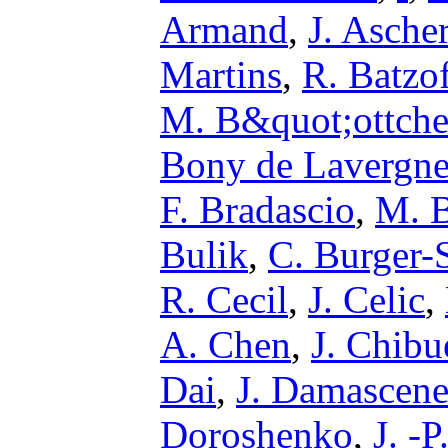
Armand
,
J. Asche
Martins
,
R. Batzo
M. B&quot;ottche
Bony de Lavergn
F. Bradascio
,
M. 
Bulik
,
C. Burger-
R. Cecil
,
J. Celic
,
A. Chen
,
J. Chibu
Dai
,
J. Damascen
Doroshenko
,
J. -