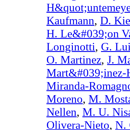
H&quot;untemeye
Kaufmann
,
D. Ki
H. Le&#039;on V
Longinotti
,
G. Lu
O. Martinez
,
J. M
Mart&#039;inez-
Miranda-Romagno
Moreno
,
M. Most
Nellen
,
M. U. Nis
Olivera-Nieto
,
N.