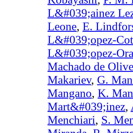
L&#039;ainez Le
Leone
,
E. Lindfor
L&#039;opez-Co
L&#039;opez-Or
Machado de Olive
Makariev
,
G. Man
Mangano
,
K. Man
Mart&#039;inez
,
Menchiari
,
S. Me