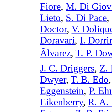
Fiore
,
M. Di Giov
Lieto
,
S. Di Pace
,
Doctor
,
V. Doliqu
Doravari
,
I. Dorri
Ãlvarez
,
T. P. Do
J. C. Driggers
,
Z.
Dwyer
,
T. B. Edo
Eggenstein
,
P. Eh
Eikenberry
,
R. A. 