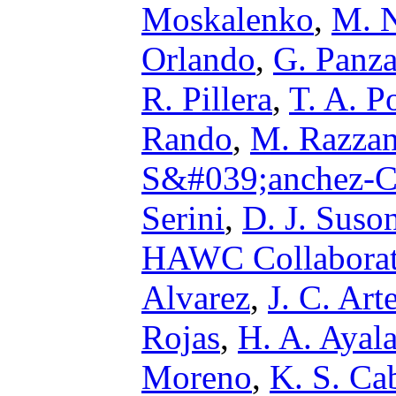
Moskalenko
,
M. 
Orlando
,
G. Panza
R. Pillera
,
T. A. Po
Rando
,
M. Razza
S&#039;anchez-
Serini
,
D. J. Suso
HAWC Collaborat
Alvarez
,
J. C. Ar
Rojas
,
H. A. Ayala
Moreno
,
K. S. Ca