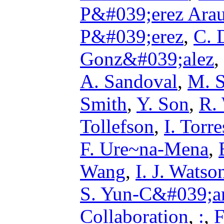
P&#039;erez Arau
P&#039;erez
,
C. 
Gonz&#039;alez
,
A. Sandoval
,
M. S
Smith
,
Y. Son
,
R. 
Tollefson
,
I. Torre
F. Ure~na-Mena
,
Wang
,
I. J. Watso
S. Yun-C&#039;a
Collaboration
,
:
,
F