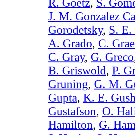
R. Goetz
,
S. Gom
J. M. Gonzalez Ca
Gorodetsky
,
S. E.
A. Grado
,
C. Grae
C. Gray
,
G. Greco
B. Griswold
,
P. G
Gruning
,
G. M. G
Gupta
,
K. E. Gus
Gustafson
,
O. Hal
Hamilton
,
G. Ha