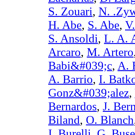
S. Zouari
,
N. .Zy
H. Abe
,
S. Abe
,
V.
S. Ansoldi
,
L. A. 
Arcaro
,
M. Artero
Babi&#039;c
,
A. 
A. Barrio
,
I. Bat
Gonz&#039;alez
,
Bernardos
,
J. Ber
Biland
,
O. Blanch
I. Burelli
,
G. Buse