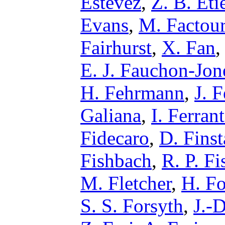
Estevez
,
Z. B. Eti
Evans
,
M. Factou
Fairhurst
,
X. Fan
E. J. Fauchon-Jon
H. Fehrmann
,
J. F
Galiana
,
I. Ferran
Fidecaro
,
D. Fins
Fishbach
,
R. P. Fi
M. Fletcher
,
H. F
S. S. Forsyth
,
J.-D