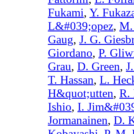
Fukami
,
Y. Fukaz
L&#039;opez
,
M.
Gaug
,
J. G. Giesb
Giordano
,
P. Gliw
Grau
,
D. Green
,
J
T. Hassan
,
L. He
H&quot;utten
,
R.
Ishio
,
I. Jim&#03
Jormanainen
,
D. 
Kobayashi
,
P. M.