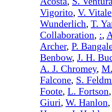
Acosta
,
S. Ventur
Vigorito
,
V. Vitale
Wunderlich
,
T. Y
Collaboration
,
:
,
A
Archer
,
P. Bangal
Benbow
,
J. H. Bu
A. J. Chromey
,
M.
Falcone
,
S. Feldm
Foote
,
L. Fortson
Giuri
,
W. Hanlon