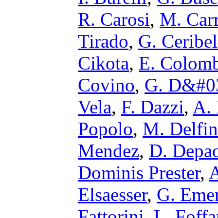
R. Carosi
,
M. Carr
Tirado
,
G. Ceribel
Cikota
,
E. Colom
Covino
,
G. D&#0
Vela
,
F. Dazzi
,
A. 
Popolo
,
M. Delfi
Mendez
,
D. Depao
Dominis Prester
,
A
Elsaesser
,
G. Eme
Fattorini
,
L. Foff