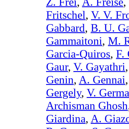
Z. Frei
,
A. Freise
,
Fritschel
,
V. V. Fr
Gabbard
,
B. U. G
Gammaitoni
,
M. R
Garcia-Quiros
,
F.
Gaur
,
V. Gayathri
Genin
,
A. Gennai
Gergely
,
V. Germa
Archisman Ghosh
Giardina
,
A. Giaz