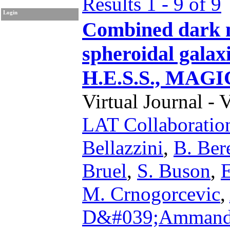
Results 1 - 9 of 9
Login
Combined dark m
spheroidal gala
H.E.S.S., MAGI
Virtual Journal - 
LAT Collaboratio
Bellazzini
,
B. Ber
Bruel
,
S. Buson
,
E
M. Crnogorcevic
,
D&#039;Amman