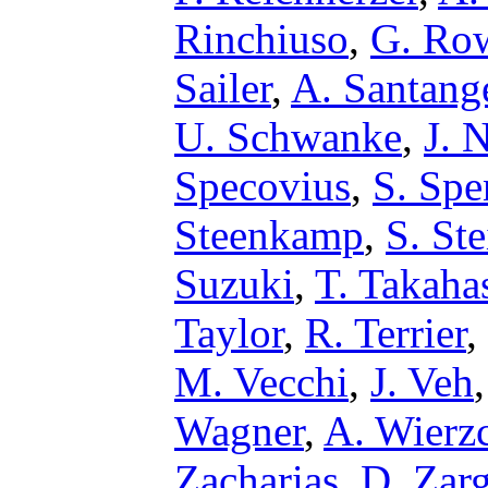
Rinchiuso
,
G. Row
Sailer
,
A. Santang
U. Schwanke
,
J. 
Specovius
,
S. Spe
Steenkamp
,
S. St
Suzuki
,
T. Takaha
Taylor
,
R. Terrier
,
M. Vecchi
,
J. Veh
Wagner
,
A. Wierz
Zacharias
,
D. Zar