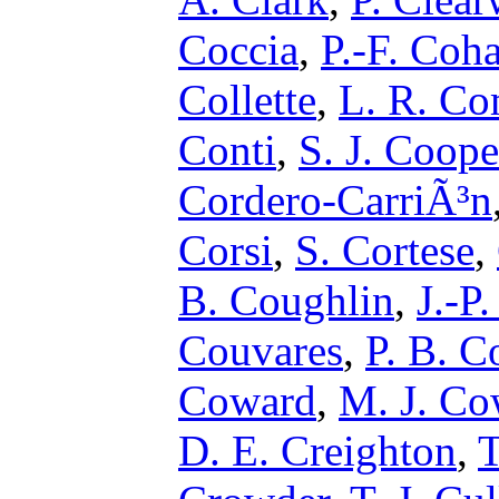
Coccia
,
P.-F. Coh
Collette
,
L. R. Co
Conti
,
S. J. Coope
Cordero-CarriÃ³n
Corsi
,
S. Cortese
,
B. Coughlin
,
J.-P
Couvares
,
P. B. C
Coward
,
M. J. Co
D. E. Creighton
,
T