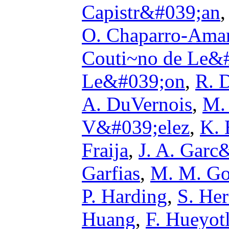
Capistr&#039;an
O. Chaparro-Ama
Couti~no de Le&
Le&#039;on
,
R. 
A. DuVernois
,
M.
V&#039;elez
,
K. 
Fraija
,
J. A. Gar
Garfias
,
M. M. Go
P. Harding
,
S. He
Huang
,
F. Hueyotl