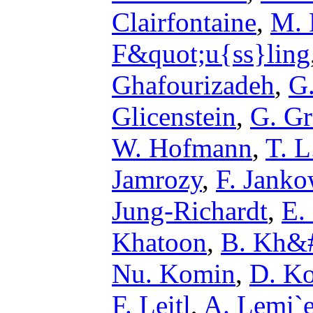
Clairfontaine
,
M. 
F&quot;u{ss}ling
Ghafourizadeh
,
G.
Glicenstein
,
G. Gr
W. Hofmann
,
T. L
Jamrozy
,
F. Jank
Jung-Richardt
,
E.
Khatoon
,
B. Kh&#
Nu. Komin
,
D. Ko
F. Leitl
,
A. Lemi`e