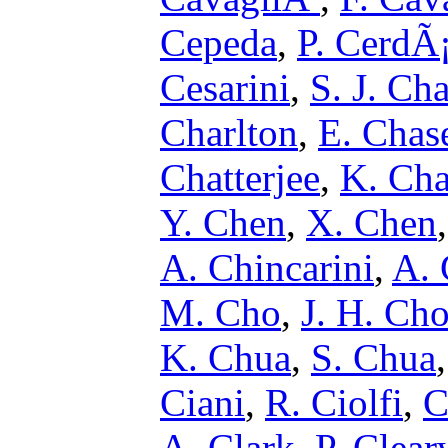
Cepeda
,
P. CerdÃ
Cesarini
,
S. J. Ch
Charlton
,
E. Chas
Chatterjee
,
K. Cha
Y. Chen
,
X. Chen
A. Chincarini
,
A.
M. Cho
,
J. H. Ch
K. Chua
,
S. Chua
Ciani
,
R. Ciolfi
,
C
A. Clark
,
P. Clear