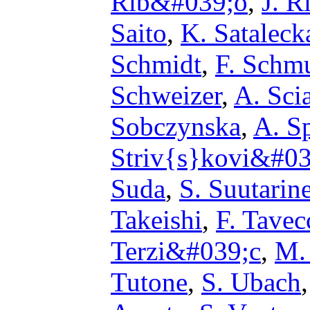
Rib&#039;o
,
J. R
Saito
,
K. Sataleck
Schmidt
,
F. Schm
Schweizer
,
A. Sci
Sobczynska
,
A. S
Striv{s}kovi&#03
Suda
,
S. Suutarin
Takeishi
,
F. Tavec
Terzi&#039;c
,
M.
Tutone
,
S. Ubach