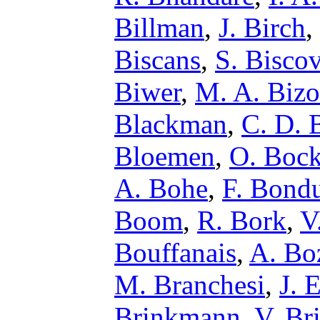
Billman
,
J. Birch
,
Biscans
,
S. Bisco
Biwer
,
M. A. Bizo
Blackman
,
C. D. B
Bloemen
,
O. Boc
A. Bohe
,
F. Bond
Boom
,
R. Bork
,
V
Bouffanais
,
A. Bo
M. Branchesi
,
J. 
Brinkmann
,
V. Br