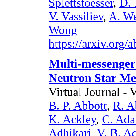
Splettstoesser
,
D. 
V. Vassiliev
,
A. We
Wong
https://arxiv.org
Multi-messenger
Neutron Star Me
Virtual Journal - 
B. P. Abbott
,
R. A
K. Ackley
,
C. Ad
Adhikari
,
V. B. A