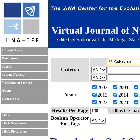
Virtual Journal of N
Edited by
Sudhanva Lalit
, Michigan State
Current Issue
Past Issues
Search
Criteria:
Journal Access
Notification Service
2003
2004
About
Year:
2013
2014
Contact Us
2023
2024
Results Per Page
(100 is the max
JINA
Boolean Operator
For Tags
JINA Newsletter
JINA Disclaimer