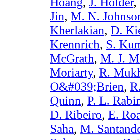
Hoang
,
J. Holder
,
Jin
,
M. N. Johnso
Kherlakian
,
D. Ki
Krennrich
,
S. Ku
McGrath
,
M. J. M
Moriarty
,
R. Mukh
O&#039;Brien
,
R
Quinn
,
P. L. Rabi
D. Ribeiro
,
E. Ro
Saha
,
M. Santand