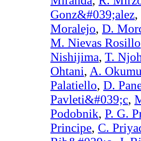
Miranda
,
R. Mirz
Gonz&#039;alez
,
Moralejo
,
D. Mor
M. Nievas Rosillo
Nishijima
,
T. Njo
Ohtani
,
A. Okumu
Palatiello
,
D. Pan
Pavleti&#039;c
,
M
Podobnik
,
P. G. 
Principe
,
C. Priya