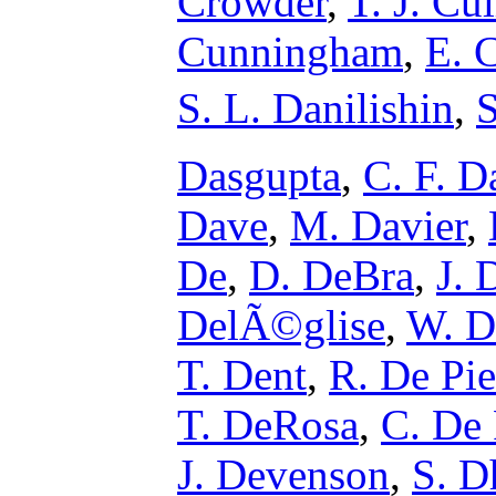
Crowder
,
T. J. Cu
Cunningham
,
E. 
S. L. Danilishin
,
S
Dasgupta
,
C. F. D
Dave
,
M. Davier
,
De
,
D. DeBra
,
J. 
DelÃ©glise
,
W. D
T. Dent
,
R. De Pie
T. DeRosa
,
C. De 
J. Devenson
,
S. D