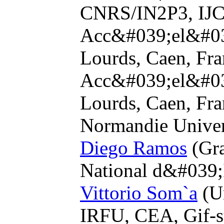
CNRS/IN2P3, IJCL
Acc&#039;el&#039
Lourds, Caen, Fra
Acc&#039;el&#039
Lourds, Caen, Fra
Normandie Univer
Diego Ramos
(Gra
National d&#039;I
Vittorio Som`a
(Un
IRFU, CEA, Gif-su