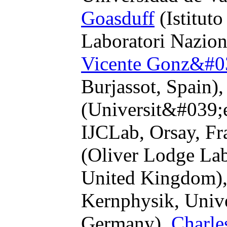
Goasduff
(Istituto
Laboratori Naziona
Vicente Gonz&#0
Burjassot, Spain)
(Universit&#039;
IJCLab, Orsay, Fr
(Oliver Lodge Lab
United Kingdom)
Kernphysik, Univ
Germany),
Charle