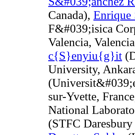
S&#039;anchez R
Canada),
Enrique 
F&#039;isica Cor
Valencia, Valencia
c{S}enyiu{g}it
(D
University, Ankar
(Universit&#039;e
sur-Yvette, Franc
National Laborato
(STFC Daresbury 