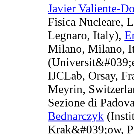
Javier Valiente-
Fisica Nucleare, L
Legnaro, Italy),
E
Milano, Milano, I
(Universit&#039;
IJCLab, Orsay, Fr
Meyrin, Switzerl
Sezione di Padova
Bednarczyk
(Insti
Krak&#039;ow, P