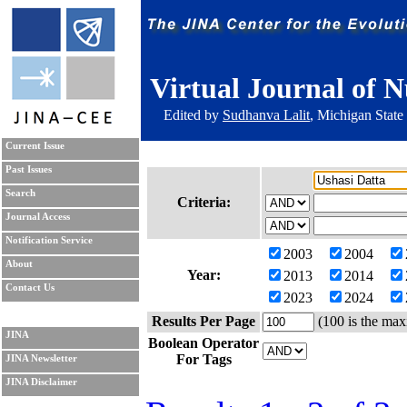
Virtual Journal of N
Edited by
Sudhanva Lalit
, Michigan State
Current Issue
Past Issues
Search
Criteria:
Journal Access
Notification Service
2003
2004
About
Year:
2013
2014
Contact Us
2023
2024
Results Per Page
(100 is the max
JINA
Boolean Operator
For Tags
JINA Newsletter
JINA Disclaimer