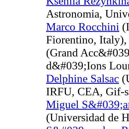
Kseniia Rezynkin
Astronomia, Univer
Marco Rocchini
(I
Fiorentino, Italy)
(Grand Acc&#039;
d&#039;Ions Lour
Delphine Salsac
(U
IRFU, CEA, Gif-su
Miguel S&#039;a
(Universidad de H