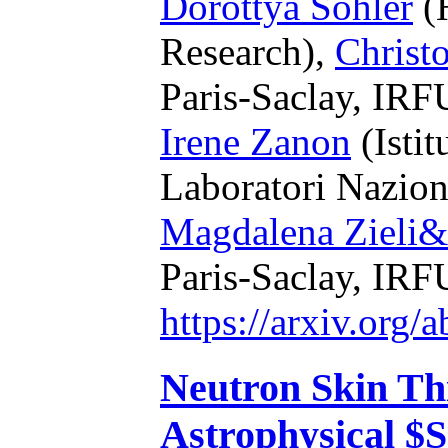
Dorottya Sohler
(
Research),
Christ
Paris-Saclay, IRF
Irene Zanon
(Istit
Laboratori Naziona
Magdalena Zieli
Paris-Saclay, IRF
https://arxiv.org
Neutron Skin Th
Astrophysical $S