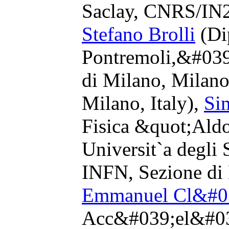
Saclay, CNRS/IN2
Stefano Brolli
(Di
Pontremoli,&#039;
di Milano, Milano
Milano, Italy),
Si
Fisica &quot;Ald
Universit`a degli 
INFN, Sezione di 
Emmanuel Cl&#0
Acc&#039;el&#039