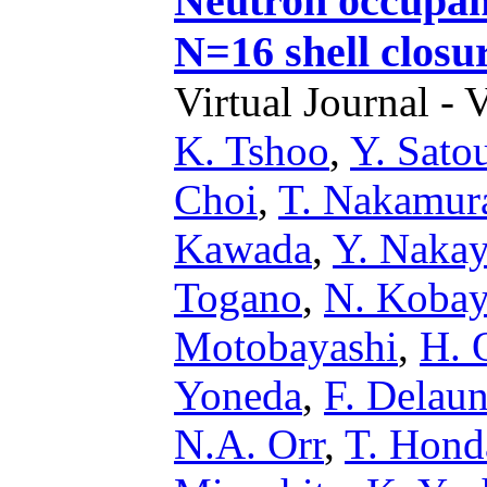
Neutron occupanc
N=16 shell closu
Virtual Journal - 
K. Tshoo
,
Y. Sato
Choi
,
T. Nakamur
Kawada
,
Y. Naka
Togano
,
N. Kobay
Motobayashi
,
H. 
Yoneda
,
F. Delau
N.A. Orr
,
T. Hond