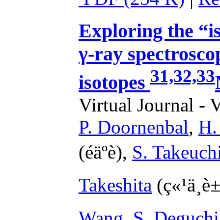
Exploring the “i
γ-ray spectrosco
31,32,33
isotopes
Virtual Journal - 
P. Doornenbal
,
H.
(éäºè),
S. Takeuch
Takeshita
(ç«¹ä¸è±é
Wang
,
S. Deguchi