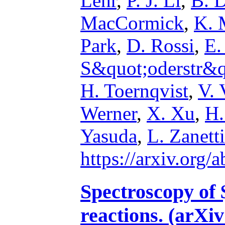
Lehr
,
P. J. Li
,
B. D
MacCormick
,
K. 
Park
,
D. Rossi
,
E.
S&quot;oderstr&
H. Toernqvist
,
V. 
Werner
,
X. Xu
,
H.
Yasuda
,
L. Zanetti
https://arxiv.org
Spectroscopy of
reactions. (arXi