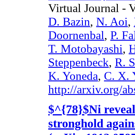
Virtual Journal - 
D. Bazin
,
N. Aoi
,
Doornenbal
,
P. Fa
T. Motobayashi
,
H
Steppenbeck
,
R. S
K. Yoneda
,
C. X.
http://arxiv.org/
$^{78}$Ni reveal
stronghold again