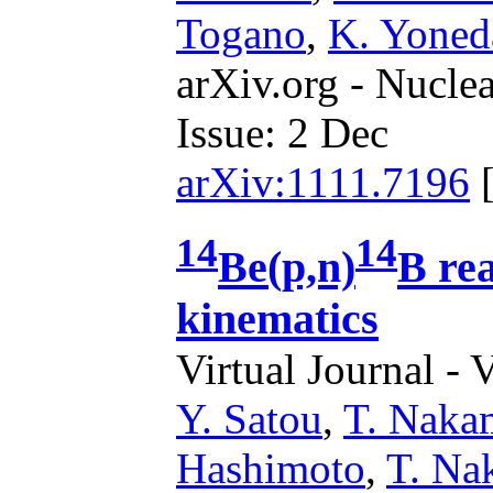
Togano
,
K. Yoned
arXiv.org - Nucle
Issue: 2 Dec
arXiv:1111.7196
14
14
Be
(p,n)
B rea
kinematics
Virtual Journal - 
Y. Satou
,
T. Naka
Hashimoto
,
T. Na