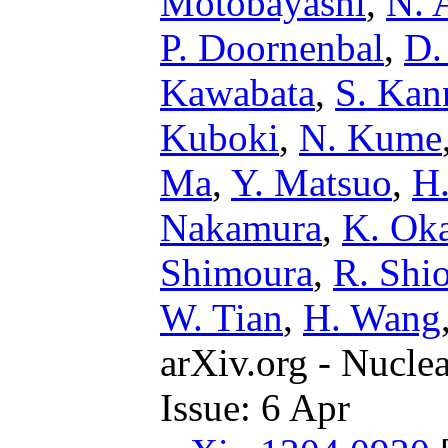
Motobayashi
,
N. 
P. Doornenbal
,
D.
Kawabata
,
S. Kan
Kuboki
,
N. Kume
Ma
,
Y. Matsuo
,
H
Nakamura
,
K. Ok
Shimoura
,
R. Shi
W. Tian
,
H. Wang
arXiv.org - Nucle
Issue: 6 Apr