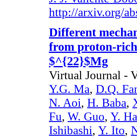
http://arxiv.org/
Different mechan
from proton-rich
$^{22}$Mg
Virtual Journal - 
Y.G. Ma
,
D.Q. Fa
N. Aoi
,
H. Baba
,
Fu
,
W. Guo
,
Y. Ha
Ishibashi
,
Y. Ito
,
N