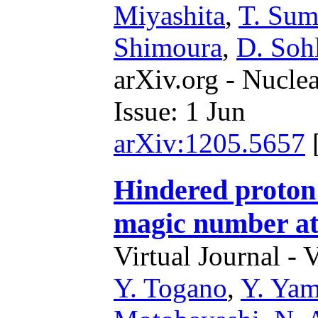
Miyashita
,
T. Su
Shimoura
,
D. Soh
arXiv.org - Nucle
Issue: 1 Jun
arXiv:1205.5657
Hindered proton c
magic number a
Virtual Journal - 
Y. Togano
,
Y. Ya