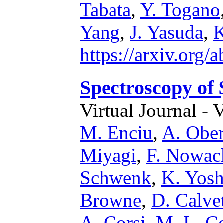
Tabata
,
Y. Togano
Yang
,
J. Yasuda
,
K
https://arxiv.org
Spectroscopy of
Virtual Journal - 
M. Enciu
,
A. Ober
Miyagi
,
F. Nowac
Schwenk
,
K. Yosh
Browne
,
D. Calve
A. Corsi
,
M. L. C