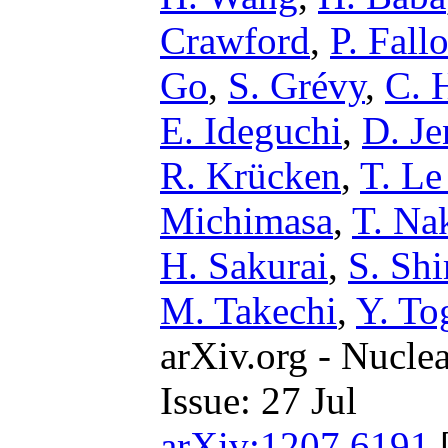
Crawford
,
P. Fall
Go
,
S. Grévy
,
C. 
E. Ideguchi
,
D. Je
R. Krücken
,
T. Le
Michimasa
,
T. Na
H. Sakurai
,
S. Sh
M. Takechi
,
Y. To
arXiv.org - Nucle
Issue: 27 Jul
arXiv:1207.6191