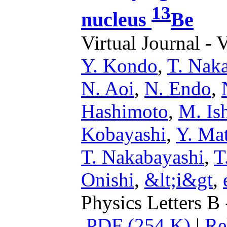
13
nucleus
Be
Virtual Journal - 
Y. Kondo
,
T. Nak
N. Aoi
,
N. Endo
,
Hashimoto
,
M. Is
Kobayashi
,
Y. Ma
T. Nakabayashi
,
T
Onishi
,
&lt;i&gt
,
Physics Letters B 
PDF (254 K)
|
Re