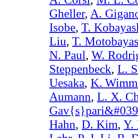
Gheller
,
A. Gigan
Isobe
,
T. Kobayas
Liu
,
T. Motobayas
N. Paul
,
W. Rodri
Steppenbeck
,
L. S
Uesaka
,
K. Wimm
Aumann
,
L. X. C
Gav{s}pari&#039
Hahn
,
D. Kim
,
Y.