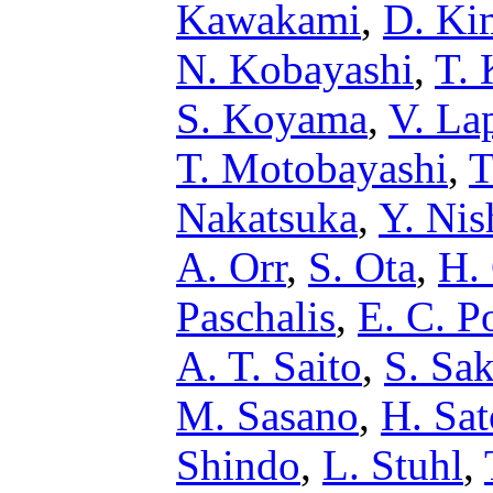
Kawakami
,
D. Ki
N. Kobayashi
,
T. 
S. Koyama
,
V. La
T. Motobayashi
,
T
Nakatsuka
,
Y. Nis
A. Orr
,
S. Ota
,
H.
Paschalis
,
E. C. P
A. T. Saito
,
S. Sa
M. Sasano
,
H. Sat
Shindo
,
L. Stuhl
,