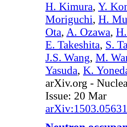
H. Kimura
,
Y. Ko
Moriguchi
,
H. Mu
Ota
,
A. Ozawa
,
H.
E. Takeshita
,
S. T
J.S. Wang
,
M. Wa
Yasuda
,
K. Yoned
arXiv.org - Nucle
Issue: 20 Mar
arXiv:1503.0563