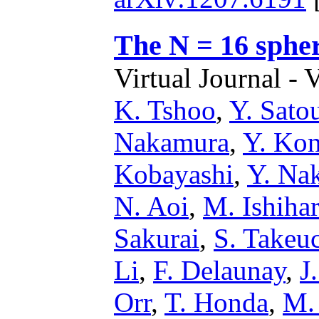
The N = 16 spher
Virtual Journal - 
K. Tshoo
,
Y. Sato
Nakamura
,
Y. Ko
Kobayashi
,
Y. Na
N. Aoi
,
M. Ishiha
Sakurai
,
S. Takeu
Li
,
F. Delaunay
,
J
Orr
,
T. Honda
,
M.