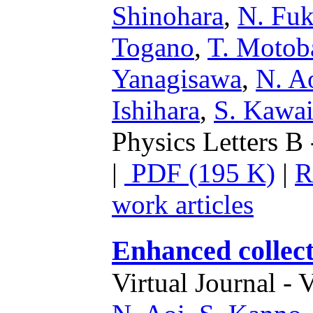
Shinohara
,
N. Fu
Togano
,
T. Motob
Yanagisawa
,
N. A
Ishihara
,
S. Kawa
Physics Letters B 
|
PDF (195 K)
|
R
work articles
Enhanced collect
Virtual Journal - 