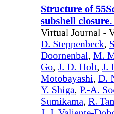
Structure of 55S
subshell closure
Virtual Journal - 
D. Steppenbeck
,
S
Doornenbal
,
M. M
Go
,
J. D. Holt
,
J. 
Motobayashi
,
D. 
Y. Shiga
,
P.-A. So
Sumikama
,
R. Tan
J. J. Valiente-Dob