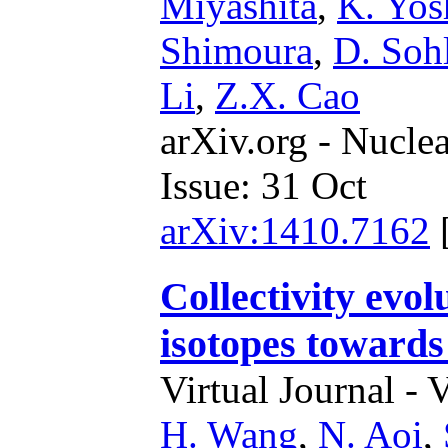
Miyashita
,
K. Yos
Shimoura
,
D. Soh
Li
,
Z.X. Cao
arXiv.org - Nucle
Issue: 31 Oct
arXiv:1410.7162
Collectivity evol
isotopes towards
Virtual Journal - 
H. Wang
,
N. Aoi
,