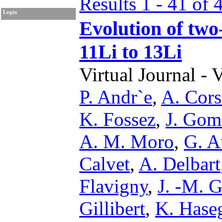
Results 1 - 41 of 
Login
Evolution of two
11Li to 13Li
Virtual Journal - 
P. Andr`e
,
A. Cors
K. Fossez
,
J. Go
A. M. Moro
,
G. A
Calvet
,
A. Delbart
Flavigny
,
J. -M. G
Gillibert
,
K. Hase