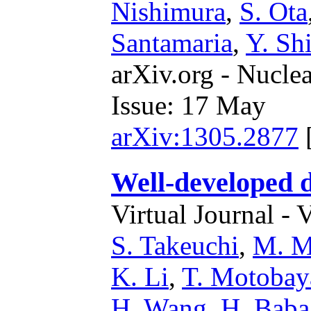
Nishimura
,
S. Ota
Santamaria
,
Y. Sh
arXiv.org - Nucle
Issue: 17 May
arXiv:1305.2877
Well-developed d
Virtual Journal - 
S. Takeuchi
,
M. M
K. Li
,
T. Motobay
H. Wang
,
H. Baba