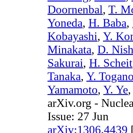
Doornenbal
,
T. M
Yoneda
,
H. Baba
,
Kobayashi
,
Y. Ko
Minakata
,
D. Nis
Sakurai
,
H. Scheit
Tanaka
,
Y. Togan
Yamamoto
,
Y. Ye
arXiv.org - Nucle
Issue: 27 Jun
arXiv:1306.4439