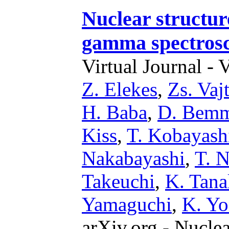
Nuclear structur
gamma spectros
Virtual Journal - 
Z. Elekes
,
Zs. Vaj
H. Baba
,
D. Bemm
Kiss
,
T. Kobayash
Nakabayashi
,
T. 
Takeuchi
,
K. Tana
Yamaguchi
,
K. Yo
arXiv.org - Nucle