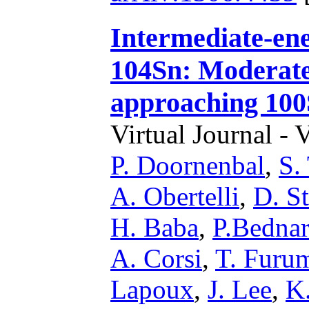
Intermediate-ene
104Sn: Moderate
approaching 10
Virtual Journal - 
P. Doornenbal
,
S.
A. Obertelli
,
D. S
H. Baba
,
P.Bedna
A. Corsi
,
T. Furu
Lapoux
,
J. Lee
,
K