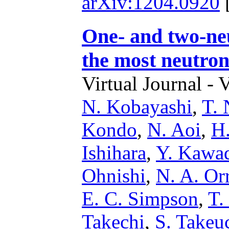
arXiv:1204.0920
One- and two-ne
the most neutron
Virtual Journal - 
N. Kobayashi
,
T.
Kondo
,
N. Aoi
,
H
Ishihara
,
Y. Kawa
Ohnishi
,
N. A. Or
E. C. Simpson
,
T.
Takechi
,
S. Takeu