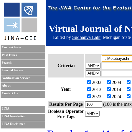
Virtual Journal of N
Edited by
Sudhanva Lalit
, Michigan State
Current Issue
Past Issues
Search
Criteria:
Journal Access
Notification Service
2003
2004
About
Year:
2013
2014
Contact Us
2023
2024
Results Per Page
(100 is the max
JINA
Boolean Operator
For Tags
JINA Newsletter
JINA Disclaimer