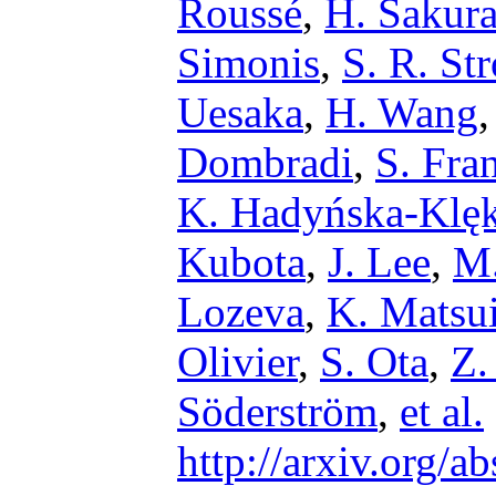
Roussé
,
H. Sakura
Simonis
,
S. R. St
Uesaka
,
H. Wang
Dombradi
,
S. Fra
K. Hadyńska-Klę
Kubota
,
J. Lee
,
M.
Lozeva
,
K. Matsu
Olivier
,
S. Ota
,
Z.
Söderström
,
et al.
http://arxiv.org/