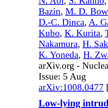
N. Aoi
,
S. Kanno
Bazin
,
M. D. Bow
D.-C. Dinca
,
A. G
Kubo
,
K. Kurita
,
Nakamura
,
H. Sak
K. Yoneda
,
H. Zw
arXiv.org - Nucle
Issue: 5 Aug
arXiv:1008.0477
Low-lying intrud