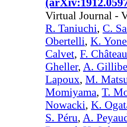
(arXiv:1912.0597
Virtual Journal - 
R. Taniuchi
,
C. Sa
Obertelli
,
K. Yone
Calvet
,
F. Châtea
Gheller
,
A. Gillibe
Lapoux
,
M. Matsu
Momiyama
,
T. Mo
Nowacki
,
K. Ogat
S. Péru
,
A. Peyau