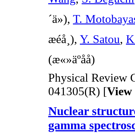
´ä»),
T. Motobaya
æéå¸),
Y. Satou
,
K
(æ«»äºåå)
Physical Review C
041305(R) [
View
Nuclear structur
gamma spectros