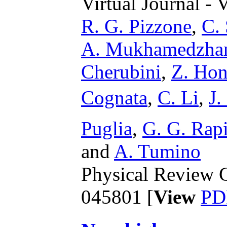
Virtual Journal - 
R. G. Pizzone
,
C. 
A. Mukhamedzha
Cherubini
,
Z. Hon
Cognata
,
C. Li
,
J.
Puglia
,
G. G. Rap
and
A. Tumino
Physical Review C
045801 [
View
PD