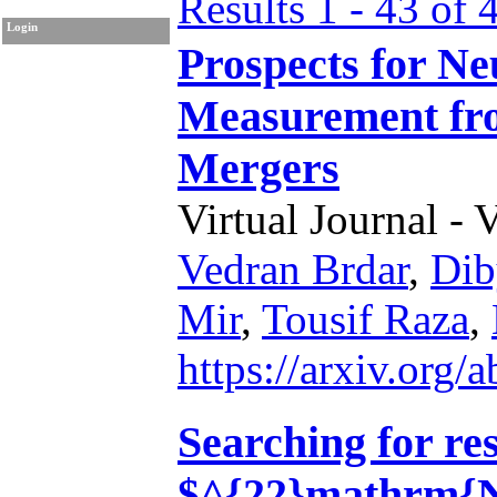
Results 1 - 43 of 
Login
Prospects for N
Measurement fro
Mergers
Virtual Journal - 
Vedran Brdar
,
Dib
Mir
,
Tousif Raza
,
https://arxiv.org
Searching for re
$^{22}mathrm{N