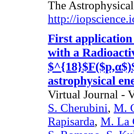
The Astrophysical
http://iopscience
First applicatio
with a Radioacti
$^{18}$F($p,α$)
astrophysical en
Virtual Journal - 
S. Cherubini
,
M. 
Rapisarda
,
M. La 