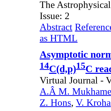
The Astrophysical
Issue: 2
Abstract
Referenc
as HTML
Asymptotic norma
14
15
C(d,p)
C rea
Virtual Journal - 
A.Â M. Mukhame
Z. Hons
,
V. Kroha