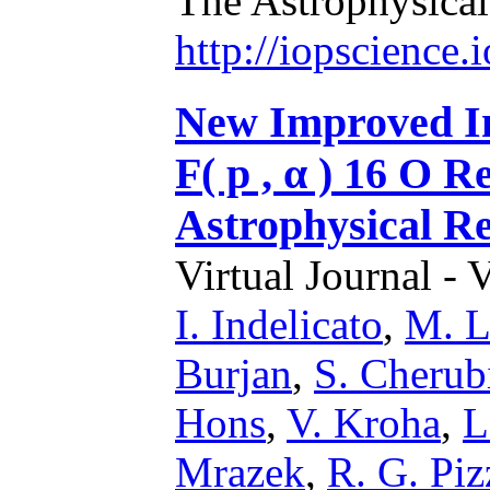
The Astrophysical
http://iopscience
New Improved In
F( p , α ) 16 O R
Astrophysical R
Virtual Journal - 
I. Indelicato
,
M. L
Burjan
,
S. Cherub
Hons
,
V. Kroha
,
L
Mrazek
,
R. G. Pi