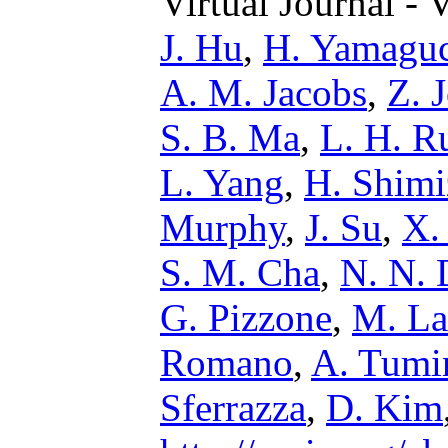
Virtual Journal - 
J. Hu
,
H. Yamagu
A. M. Jacobs
,
Z. 
S. B. Ma
,
L. H. R
L. Yang
,
H. Shimi
Murphy
,
J. Su
,
X.
S. M. Cha
,
N. N. 
G. Pizzone
,
M. La
Romano
,
A. Tumi
Sferrazza
,
D. Kim