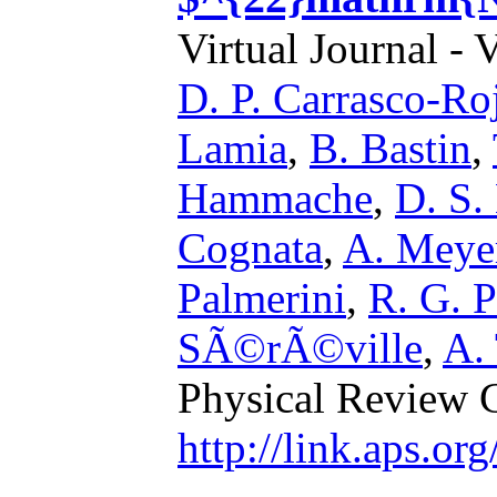
Virtual Journal - 
D. P. Carrasco-Ro
Lamia
,
B. Bastin
,
Hammache
,
D. S.
Cognata
,
A. Meye
Palmerini
,
R. G. 
SÃ©rÃ©ville
,
A.
Physical Review 
http://link.aps.o