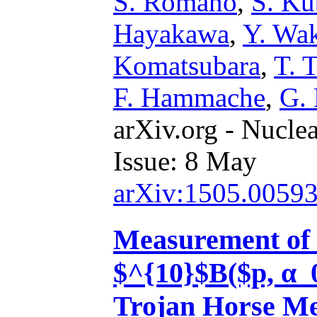
S. Romano
,
S. K
Hayakawa
,
Y. Wa
Komatsubara
,
T. 
F. Hammache
,
G. 
arXiv.org - Nucle
Issue: 8 May
arXiv:1505.0059
Measurement of t
$^{10}$B($p, α_0
Trojan Horse M