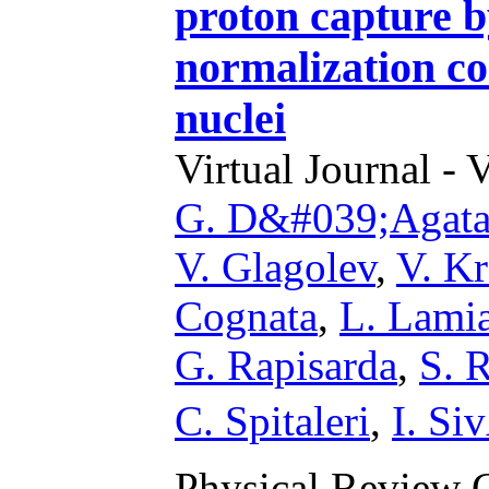
proton capture b
normalization co
nuclei
Virtual Journal - 
G. D&#039;Agat
V. Glagolev
,
V. K
Cognata
,
L. Lami
G. Rapisarda
,
S. 
C. Spitaleri
,
I. Si
Physical Review 