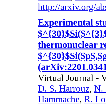
http://arxiv.org/
Experimental stu
$^{30}$Si($^{3}
thermonuclear re
$^{30}$Si($p$,
(arXiv:2201.0341
Virtual Journal - 
D. S. Harrouz
,
N. 
Hammache
,
R. Lo