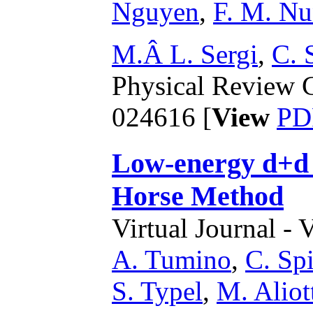
Nguyen
,
F. M. Nu
M.Â L. Sergi
,
C. 
Physical Review C
024616 [
View
PD
Low-energy
d+d
Horse Method
Virtual Journal - 
A. Tumino
,
C. Spi
S. Typel
,
M. Aliot