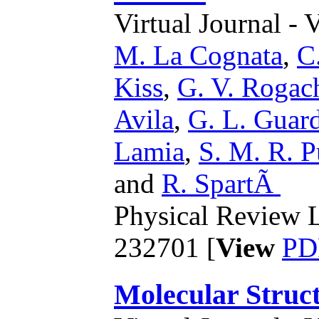
Virtual Journal - 
M. La Cognata
,
C.
Kiss
,
G. V. Rogac
Avila
,
G. L. Guar
Lamia
,
S. M. R. P
and
R. SpartÃ
Physical Review L
232701 [
View
PD
Molecular Struct