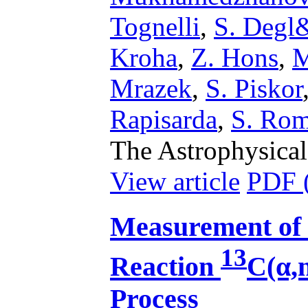
Tognelli
,
S. Degl
Kroha
,
Z. Hons
,
M
Mrazek
,
S. Piskor
Rapisarda
,
S. Ro
The Astrophysical
View article
PDF 
Measurement of 
13
Reaction
C(α,
Process