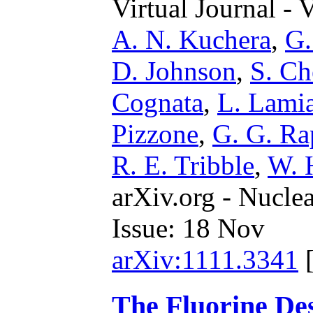
Virtual Journal - 
A. N. Kuchera
,
G.
D. Johnson
,
S. Ch
Cognata
,
L. Lami
Pizzone
,
G. G. Ra
R. E. Tribble
,
W. 
arXiv.org - Nucle
Issue: 18 Nov
arXiv:1111.3341
The Fluorine Des