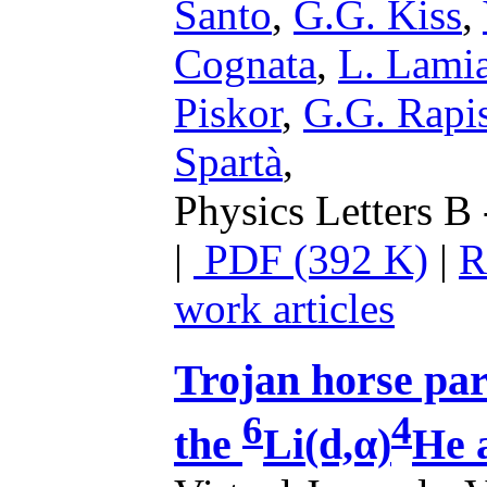
Santo
,
G.G. Kiss
,
Cognata
,
L. Lami
Piskor
,
G.G. Rapi
Spartà
,
Physics Letters B 
|
PDF (392 K)
|
R
work articles
Trojan horse par
6
4
the
Li(d,α)
He 