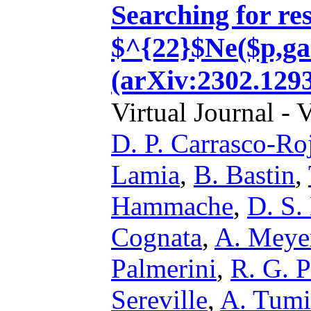
Searching for re
$^{22}$Ne($p,g
(arXiv:2302.1293
Virtual Journal - 
D. P. Carrasco-Ro
Lamia
,
B. Bastin
,
Hammache
,
D. S.
Cognata
,
A. Meye
Palmerini
,
R. G. 
Sereville
,
A. Tum