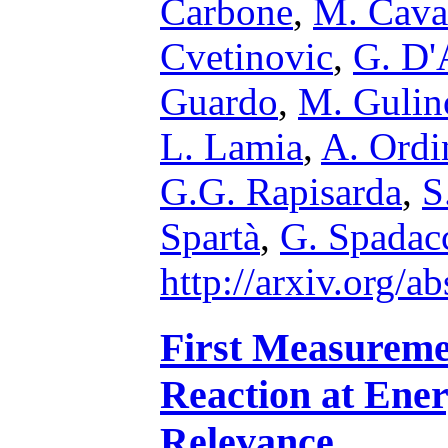
Carbone
,
M. Cava
Cvetinovic
,
G. D'
Guardo
,
M. Gulin
L. Lamia
,
A. Ordi
G.G. Rapisarda
,
S
Spartà
,
G. Spadac
http://arxiv.org/
First Measuremen
Reaction at Ener
Relevance