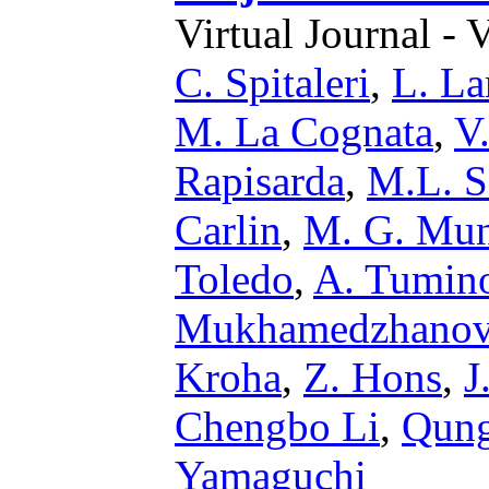
Virtual Journal - 
C. Spitaleri
,
L. L
M. La Cognata
,
V.
Rapisarda
,
M.L. S
Carlin
,
M. G. Mu
Toledo
,
A. Tumin
Mukhamedzhano
Kroha
,
Z. Hons
,
J
Chengbo Li
,
Qun
Yamaguchi