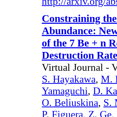
http://arxiv.org/
Constraining th
Abundance: New
of the 7 Be + n 
Destruction Rat
Virtual Journal - 
S. Hayakawa
,
M. 
Yamaguchi
,
D. Ka
O. Beliuskina
,
S.
P. Figuera
,
Z. Ge
,