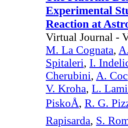
Experimental St
Reaction at Astr
Virtual Journal - 
M. La Cognata
,
A
Spitaleri
,
I. Indeli
Cherubini
,
A. Coc
V. Kroha
,
L. Lami
PiskoÅ
,
R. G. Piz
Rapisarda
,
S. Ro