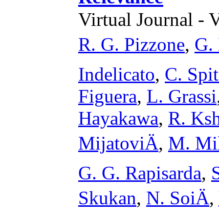
Virtual Journal - 
R. G. Pizzone
,
G. 
Indelicato
,
C. Spit
Figuera
,
L. Grassi
Hayakawa
,
R. Ksh
MijatoviÄ
,
M. Mi
G. G. Rapisarda
,
Skukan
,
N. SoiÄ
,