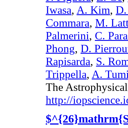
Iwasa
,
A. Kim
,
D.
Commara
,
M. Lat
Palmerini
,
C. Par
Phong
,
D. Pierro
Rapisarda
,
S. Ro
Trippella
,
A. Tumi
The Astrophysical
http://iopscience
$^{26}mathrm{Si