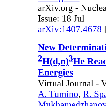
arXiv.org - Nucle
Issue: 18 Jul
arXiv:1407.4678
New Determinati
2
3
H(d,n)
He Reac
Energies
Virtual Journal - 
A. Tumino
,
R. Sp
Mukhamedzhano