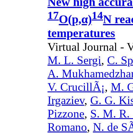
New high accura
17
14
O(p,α)
N reac
temperatures
Virtual Journal - 
M. L. Sergi
,
C. Sp
A. Mukhamedzha
V. CrucillÃ¡
,
M. G
Irgaziev
,
G. G. Ki
Pizzone
,
S. M. R.
Romano
,
N. de S