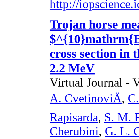
http://iopscience
Trojan horse me
$^{10}mathrm{B
cross section in
2.2 MeV
Virtual Journal - 
A. CvetinoviÄ
,
C.
Rapisarda
,
S. M. 
Cherubini
,
G. L. 