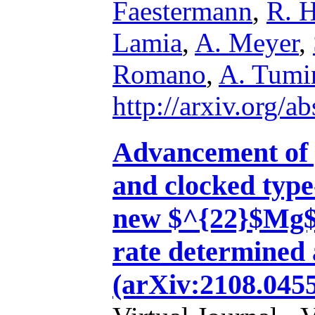
Faestermann
,
R. H
Lamia
,
A. Meyer
,
Romano
,
A. Tumi
http://arxiv.org/
Advancement of 
and clocked type
new $^{22}$Mg$(
rate determined
(arXiv:2108.0455