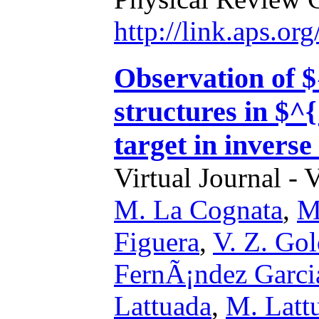
http://link.aps.o
Observation of 
structures in $^
target in invers
Virtual Journal - 
M. La Cognata
,
M
Figuera
,
V. Z. Go
FernÃ¡ndez Garci
Lattuada
,
M. Latt