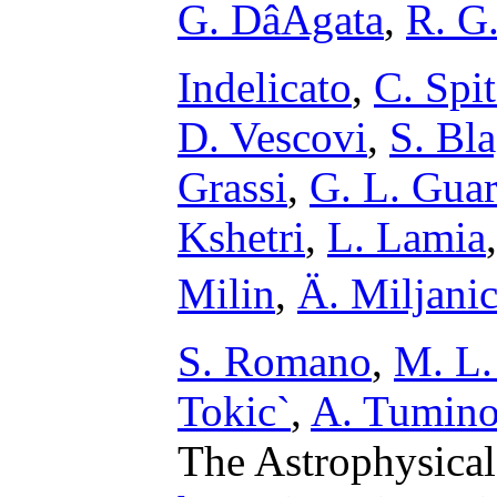
G. DâAgata
,
R. G
Indelicato
,
C. Spit
D. Vescovi
,
S. Bl
Grassi
,
G. L. Gua
Kshetri
,
L. Lamia
Milin
,
Ä. Miljanic
S. Romano
,
M. L.
Tokic`
,
A. Tumino
The Astrophysical