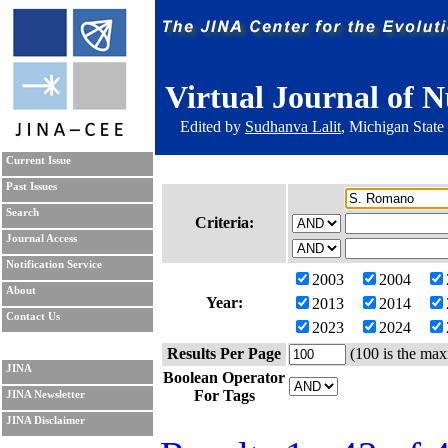
Virtual Journal of N
Edited by
Sudhanva Lalit
, Michigan State
Current Issue
Past Issues
Search
Criteria:
Journal Access
Notification Service
2003
2004
About
Year:
2013
2014
Contact Us
2023
2024
Results Per Page
(100 is the max
JINA
Boolean Operator
For Tags
JINA Newsletter
JINA Disclaimer