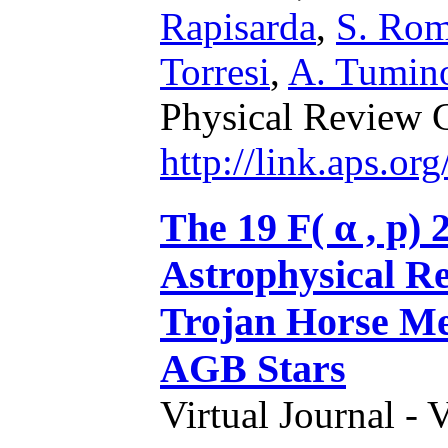
Rapisarda
,
S. Ro
Torresi
,
A. Tumin
Physical Review 
http://link.aps.o
The 19 F( α , p) 
Astrophysical Re
Trojan Horse Met
AGB Stars
Virtual Journal - 