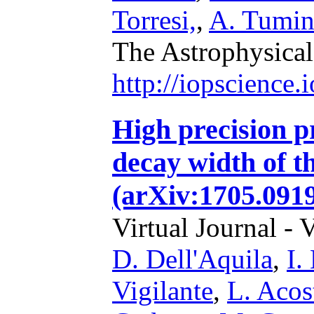
Torresi,
,
A. Tumi
The Astrophysical
http://iopscience
High precision pr
decay width of t
(arXiv:1705.0919
Virtual Journal - 
D. Dell'Aquila
,
I.
Vigilante
,
L. Acos