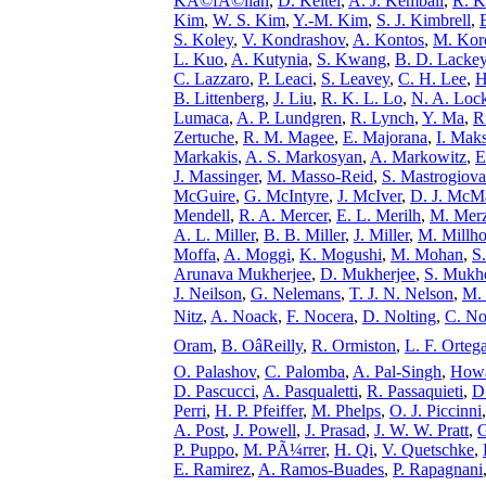
KÃ©fÃ©lian
,
D. Keitel
,
A. J. Kemball
,
R. K
Kim
,
W. S. Kim
,
Y.-M. Kim
,
S. J. Kimbrell
,
S. Koley
,
V. Kondrashov
,
A. Kontos
,
M. Kor
L. Kuo
,
A. Kutynia
,
S. Kwang
,
B. D. Lacke
C. Lazzaro
,
P. Leaci
,
S. Leavey
,
C. H. Lee
,
H
B. Littenberg
,
J. Liu
,
R. K. L. Lo
,
N. A. Lock
Lumaca
,
A. P. Lundgren
,
R. Lynch
,
Y. Ma
,
R
Zertuche
,
R. M. Magee
,
E. Majorana
,
I. Mak
Markakis
,
A. S. Markosyan
,
A. Markowitz
,
E
J. Massinger
,
M. Masso-Reid
,
S. Mastrogiova
McGuire
,
G. McIntyre
,
J. McIver
,
D. J. McM
Mendell
,
R. A. Mercer
,
E. L. Merilh
,
M. Mer
A. L. Miller
,
B. B. Miller
,
J. Miller
,
M. Millh
Moffa
,
A. Moggi
,
K. Mogushi
,
M. Mohan
,
S
Arunava Mukherjee
,
D. Mukherjee
,
S. Mukhe
J. Neilson
,
G. Nelemans
,
T. J. N. Nelson
,
M.
Nitz
,
A. Noack
,
F. Nocera
,
D. Nolting
,
C. No
Oram
,
B. OâReilly
,
R. Ormiston
,
L. F. Orteg
O. Palashov
,
C. Palomba
,
A. Pal-Singh
,
Howa
D. Pascucci
,
A. Pasqualetti
,
R. Passaquieti
,
D
Perri
,
H. P. Pfeiffer
,
M. Phelps
,
O. J. Piccinni
A. Post
,
J. Powell
,
J. Prasad
,
J. W. W. Pratt
,
G
P. Puppo
,
M. PÃ¼rrer
,
H. Qi
,
V. Quetschke
,
E. Ramirez
,
A. Ramos-Buades
,
P. Rapagnani