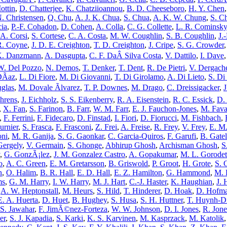
ottin
,
D. Chatterjee
,
K. Chatziioannou
,
B. D. Cheeseboro
,
H. Y. Chen
. Christensen
,
Q. Chu
,
A. J. K. Chua
,
S. Chua
,
A. K. W. Chung
,
S. C
cia
,
P.-F. Cohadon
,
D. Cohen
,
A. Colla
,
C. G. Collette
,
L. R. Cominsky
A. Corsi
,
S. Cortese
,
C. A. Costa
,
M. W. Coughlin
,
S. B. Coughlin
,
J.
R. Coyne
,
J. D. E. Creighton
,
T. D. Creighton
,
J. Cripe
,
S. G. Crowder
K. Danzmann
,
A. Dasgupta
,
C. F. DaÂ Silva Costa
,
V. Dattilo
,
I. Dave
W. Del Pozzo
,
N. Demos
,
T. Denker
,
T. Dent
,
R. De Pietri
,
V. Dergach
DÃ­az
,
L. Di Fiore
,
M. Di Giovanni
,
T. Di Girolamo
,
A. Di Lieto
,
S. Di
glas
,
M. Dovale Ãlvarez
,
T. P. Downes
,
M. Drago
,
C. Dreissigacker
,
J
Ehrens
,
J. Eichholz
,
S. S. Eikenberry
,
R. A. Eisenstein
,
R. C. Essick
,
D.
,
X. Fan
,
S. Farinon
,
B. Farr
,
W. M. Farr
,
E. J. Fauchon-Jones
,
M. Fava
,
F. Ferrini
,
F. Fidecaro
,
D. Finstad
,
I. Fiori
,
D. Fiorucci
,
M. Fishbach
,
urnier
,
S. Frasca
,
F. Frasconi
,
Z. Frei
,
A. Freise
,
R. Frey
,
V. Frey
,
E. M.
oni
,
M. R. Ganija
,
S. G. Gaonkar
,
C. Garcia-Quiros
,
F. Garufi
,
B. Gate
Gergely
,
V. Germain
,
S. Ghonge
,
Abhirup Ghosh
,
Archisman Ghosh
,
S
,
G. GonzÃ¡lez
,
J. M. Gonzalez Castro
,
A. Gopakumar
,
M. L. Gorodet
o
,
A. C. Green
,
E. M. Gretarsson
,
B. Griswold
,
P. Groot
,
H. Grote
,
S. 
n
,
O. Halim
,
B. R. Hall
,
E. D. Hall
,
E. Z. Hamilton
,
G. Hammond
,
M. 
ms
,
G. M. Harry
,
I. W. Harry
,
M. J. Hart
,
C.-J. Haster
,
K. Haughian
,
J. 
,
A. W. Heptonstall
,
M. Heurs
,
S. Hild
,
T. Hinderer
,
D. Hoak
,
D. Hofm
E. A. Huerta
,
D. Huet
,
B. Hughey
,
S. Husa
,
S. H. Huttner
,
T. Huynh-D
S. Jawahar
,
F. JimÃ©nez-Forteza
,
W. W. Johnson
,
D. I. Jones
,
R. Jone
er
,
S. J. Kapadia
,
S. Karki
,
K. S. Karvinen
,
M. Kasprzack
,
M. Katolik