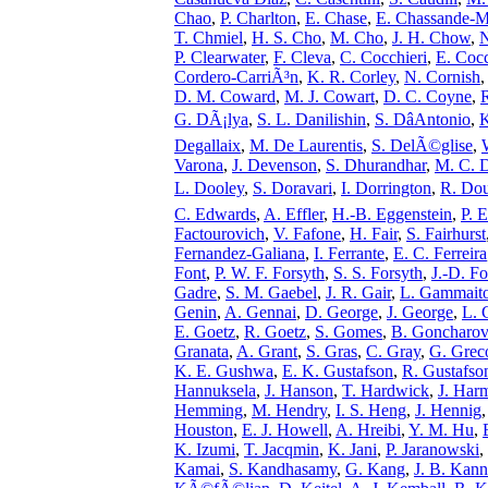
Chao
,
P. Charlton
,
E. Chase
,
E. Chassande-M
T. Chmiel
,
H. S. Cho
,
M. Cho
,
J. H. Chow
,
N
P. Clearwater
,
F. Cleva
,
C. Cocchieri
,
E. Coc
Cordero-CarriÃ³n
,
K. R. Corley
,
N. Cornish
,
D. M. Coward
,
M. J. Cowart
,
D. C. Coyne
,
G. DÃ¡lya
,
S. L. Danilishin
,
S. DâAntonio
,
Degallaix
,
M. De Laurentis
,
S. DelÃ©glise
,
Varona
,
J. Devenson
,
S. Dhurandhar
,
M. C. 
L. Dooley
,
S. Doravari
,
I. Dorrington
,
R. Dou
C. Edwards
,
A. Effler
,
H.-B. Eggenstein
,
P. 
Factourovich
,
V. Fafone
,
H. Fair
,
S. Fairhurst
Fernandez-Galiana
,
I. Ferrante
,
E. C. Ferreira
Font
,
P. W. F. Forsyth
,
S. S. Forsyth
,
J.-D. Fo
Gadre
,
S. M. Gaebel
,
J. R. Gair
,
L. Gammait
Genin
,
A. Gennai
,
D. George
,
J. George
,
L. 
E. Goetz
,
R. Goetz
,
S. Gomes
,
B. Goncharov
Granata
,
A. Grant
,
S. Gras
,
C. Gray
,
G. Grec
K. E. Gushwa
,
E. K. Gustafson
,
R. Gustafso
Hannuksela
,
J. Hanson
,
T. Hardwick
,
J. Har
Hemming
,
M. Hendry
,
I. S. Heng
,
J. Hennig
Houston
,
E. J. Howell
,
A. Hreibi
,
Y. M. Hu
,
K. Izumi
,
T. Jacqmin
,
K. Jani
,
P. Jaranowski
,
Kamai
,
S. Kandhasamy
,
G. Kang
,
J. B. Kann