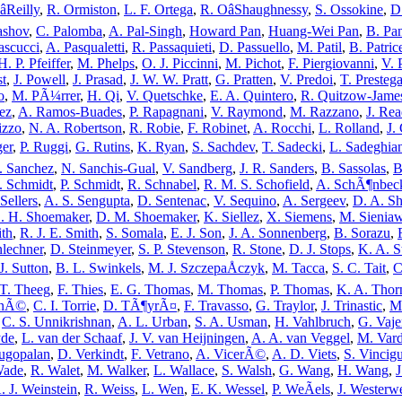
Reilly
,
R. Ormiston
,
L. F. Ortega
,
R. OâShaughnessy
,
S. Ossokine
,
D
ashov
,
C. Palomba
,
A. Pal-Singh
,
Howard Pan
,
Huang-Wei Pan
,
B. Pa
ascucci
,
A. Pasqualetti
,
R. Passaquieti
,
D. Passuello
,
M. Patil
,
B. Patrice
H. P. Pfeiffer
,
M. Phelps
,
O. J. Piccinni
,
M. Pichot
,
F. Piergiovanni
,
V. 
st
,
J. Powell
,
J. Prasad
,
J. W. W. Pratt
,
G. Pratten
,
V. Predoi
,
T. Presteg
o
,
M. PÃ¼rrer
,
H. Qi
,
V. Quetschke
,
E. A. Quintero
,
R. Quitzow-Jame
ez
,
A. Ramos-Buades
,
P. Rapagnani
,
V. Raymond
,
M. Razzano
,
J. Re
izzo
,
N. A. Robertson
,
R. Robie
,
F. Robinet
,
A. Rocchi
,
L. Rolland
,
J.
er
,
P. Ruggi
,
G. Rutins
,
K. Ryan
,
S. Sachdev
,
T. Sadecki
,
L. Sadeghia
. Sanchez
,
N. Sanchis-Gual
,
V. Sandberg
,
J. R. Sanders
,
B. Sassolas
,
B
. Schmidt
,
P. Schmidt
,
R. Schnabel
,
R. M. S. Schofield
,
A. SchÃ¶nbec
Sellers
,
A. S. Sengupta
,
D. Sentenac
,
V. Sequino
,
A. Sergeev
,
D. A. S
. H. Shoemaker
,
D. M. Shoemaker
,
K. Siellez
,
X. Siemens
,
M. Sienia
ith
,
R. J. E. Smith
,
S. Somala
,
E. J. Son
,
J. A. Sonnenberg
,
B. Sorazu
,
nlechner
,
D. Steinmeyer
,
S. P. Stevenson
,
R. Stone
,
D. J. Stops
,
K. A. S
 J. Sutton
,
B. L. Swinkels
,
M. J. SzczepaÅczyk
,
M. Tacca
,
S. C. Tait
,
C
T. Theeg
,
F. Thies
,
E. G. Thomas
,
M. Thomas
,
P. Thomas
,
K. A. Thor
rnÃ©
,
C. I. Torrie
,
D. TÃ¶yrÃ¤
,
F. Travasso
,
G. Traylor
,
J. Trinastic
,
M.
,
C. S. Unnikrishnan
,
A. L. Urban
,
S. A. Usman
,
H. Vahlbruch
,
G. Vaje
yde
,
L. van der Schaaf
,
J. V. van Heijningen
,
A. A. van Veggel
,
M. Var
ugopalan
,
D. Verkindt
,
F. Vetrano
,
A. VicerÃ©
,
A. D. Viets
,
S. Vincigu
Wade
,
R. Walet
,
M. Walker
,
L. Wallace
,
S. Walsh
,
G. Wang
,
H. Wang
,
J
. J. Weinstein
,
R. Weiss
,
L. Wen
,
E. K. Wessel
,
P. WeÃels
,
J. Westerw