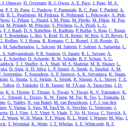
. J. Ottaway
,
H. Overmier
,
B. J. Owen
,
A. E. Pace
,
J. Page
,
M. A.
ng
,
P. T. H. Pang
,
C. Pankow
,
F. Pannarale
,
B. C. Pant
,
F. Paoletti
,
A.
lli
,
B. L. Pearlstone
,
M. Pedraza
,
R. Pedurand
,
L. Pekowsky
,
A. Pele
,
Pierro
,
G. Pillant
,
L. Pinard
,
I. M. Pinto
,
M. Pirello
,
M. Pitkin
,
M. Poe
,
ard
,
M. Prijatelj
,
M. Principe
,
S. Privitera
,
G. A. Prodi
,
L. G.
s
,
F. J. Raab
,
D. S. Rabeling
,
H. Radkins
,
P. Raffai
,
S. Raja
,
C. Rajan
,
ad
,
T. Regimbau
,
L. Rei
,
S. Reid
,
D. H. Reitze
,
W. Ren
,
S. D. Reyes
,
F.
 G. Rollins
,
V. J. Roma
,
R. Romano
,
C. L. Romel
,
J. H. Romie
,
D.
n
,
M. Sakellariadou
,
L. Salconi
,
M. Saleem
,
F. Salemi
,
A. Samajdar
,
L.
. S. Sathyaprakash
,
P. R. Saulson
,
O. Sauter
,
R. L. Savage
,
A.
k
,
E. Schreiber
,
D. Schuette
,
B. W. Schulte
,
B. F. Schutz
,
S. G.
haddock
,
T. J. Shaffer
,
A. A. Shah
,
M. S. Shahriar
,
M. B. Shaner
,
L.
wska
,
D. Sigg
,
A. D. Silva
,
L. P. Singer
,
A. Singh
,
A. Singhal
,
A. M.
F. Sorrentino
,
T. Souradeep
,
A. P. Spencer
,
A. K. Srivastava
,
K. Staats
,
train
,
G. Stratta
,
S. E. Strigin
,
A. Strunk
,
R. Sturani
,
A. L. Stuver
,
T. Z.
. Talbot
,
D. Talukder
,
D. B. Tanner
,
M. TÃ¡pai
,
A. Taracchini
,
J. D.
ne
,
K. S. Thorne
,
E. Thrane
,
S. Tiwari
,
V. Tiwari
,
K. V. Tokmakov
,
K.
 C. Tringali
,
L. Trozzo
,
K. W. Tsang
,
M. Tse
,
R. Tso
,
L. Tsukada
,
D.
nte
,
G. Valdes
,
N. van Bakel
,
M. van Beuzekom
,
J. F. J. van den
daro
,
V. Varma
,
S. Vass
,
M. VasÃºth
,
A. Vecchio
,
G. Vedovato
,
J.
erra
,
D. J. Vine
,
J.-Y. Vinet
,
S. Vitale
,
T. Vo
,
H. Vocca
,
C. Vorvick
,
S.
. Z. Wang
,
W. H. Wang
,
Y. F. Wang
,
R. L. Ward
,
J. Warner
,
M. Was
,
J.
eck
,
T. Westphal
,
K. Wette
,
J. T. Whelan
,
S. E. Whitcomb
,
B. F.