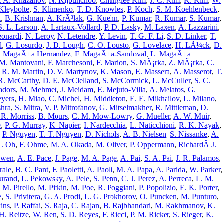
. A. Khazanov
,
N. Kijbunchoo
,
Chunglee Kim
,
J. C. Kim
,
K. Kim
,
W.
Kleybolte
,
S. Klimenko
,
T. D. Knowles
,
P. Koch
,
S. M. Koehlenbeck
,
l
,
B. Krishnan
,
A. KrÃ³lak
,
G. Kuehn
,
P. Kumar
,
R. Kumar
,
S. Kumar
,
S. L. Larson
,
A. Lartaux-Vollard
,
P. D. Lasky
,
M. Laxen
,
A. Lazzarini
,
onardi
,
N. Leroy
,
N. Letendre
,
Y. Levin
,
T. G. F. Li
,
S. D. Linker
,
T.
d
,
G. Losurdo
,
J. D. Lough
,
C. O. Lousto
,
G. Lovelace
,
H. LÃ¼ck
,
D.
I. MagaÃ±a Hernandez
,
F. MagaÃ±a-Sandoval
,
L. MagaÃ±a
M. Mantovani
,
F. Marchesoni
,
F. Marion
,
S. MÃ¡rka
,
Z. MÃ¡rka
,
C.
,
R. M. Martin
,
D. V. Martynov
,
K. Mason
,
E. Massera
,
A. Masserot
,
T.
R. McCarthy
,
D. E. McClelland
,
S. McCormick
,
L. McCuller
,
S. C.
adors
,
M. Mehmet
,
J. Meidam
,
E. Mejuto-Villa
,
A. Melatos
,
G.
eyers
,
H. Miao
,
C. Michel
,
H. Middleton
,
E. E. Mikhailov
,
L. Milano
,
shra
,
S. Mitra
,
V. P. Mitrofanov
,
G. Mitselmakher
,
R. Mittleman
,
D.
 R. Morriss
,
B. Mours
,
C. M. Mow-Lowry
,
G. Mueller
,
A. W. Muir
,
e
,
P. G. Murray
,
K. Napier
,
I. Nardecchia
,
L. Naticchioni
,
R. K. Nayak
,
,
P. Nguyen
,
T. T. Nguyen
,
D. Nichols
,
A. B. Nielsen
,
S. Nissanke
,
A.
H. Oh
,
F. Ohme
,
M. A. Okada
,
M. Oliver
,
P. Oppermann
,
RichardÂ J.
Owen
,
A. E. Pace
,
J. Page
,
M. A. Page
,
A. Pai
,
S. A. Pai
,
J. R. Palamos
,
rale
,
B. C. Pant
,
F. Paoletti
,
A. Paoli
,
M. A. Papa
,
A. Parida
,
W. Parker
,
urand
,
L. Pekowsky
,
A. Pele
,
S. Penn
,
C. J. Perez
,
A. Perreca
,
L. M.
,
M. Pirello
,
M. Pitkin
,
M. Poe
,
R. Poggiani
,
P. Popolizio
,
E. K. Porter
,
e
,
S. Privitera
,
G. A. Prodi
,
L. G. Prokhorov
,
O. Puncken
,
M. Punturo
,
ins
,
P. Raffai
,
S. Raja
,
C. Rajan
,
B. Rajbhandari
,
M. Rakhmanov
,
K.
H. Reitze
,
W. Ren
,
S. D. Reyes
,
F. Ricci
,
P. M. Ricker
,
S. Rieger
,
K.