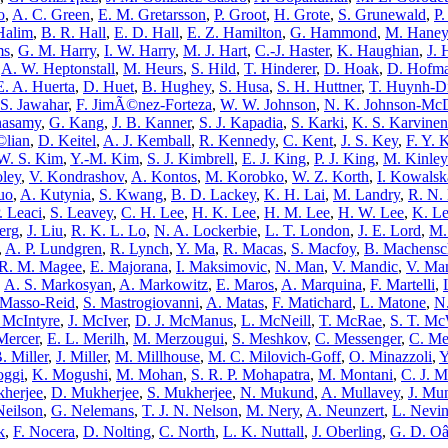
o
,
A. C. Green
,
E. M. Gretarsson
,
P. Groot
,
H. Grote
,
S. Grunewald
,
P.
Halim
,
B. R. Hall
,
E. D. Hall
,
E. Z. Hamilton
,
G. Hammond
,
M. Haney
ms
,
G. M. Harry
,
I. W. Harry
,
M. J. Hart
,
C.-J. Haster
,
K. Haughian
,
J. 
,
A. W. Heptonstall
,
M. Heurs
,
S. Hild
,
T. Hinderer
,
D. Hoak
,
D. Hofm
E. A. Huerta
,
D. Huet
,
B. Hughey
,
S. Husa
,
S. H. Huttner
,
T. Huynh-D
S. Jawahar
,
F. JimÃ©nez-Forteza
,
W. W. Johnson
,
N. K. Johnson-McD
hasamy
,
G. Kang
,
J. B. Kanner
,
S. J. Kapadia
,
S. Karki
,
K. S. Karvinen
lian
,
D. Keitel
,
A. J. Kemball
,
R. Kennedy
,
C. Kent
,
J. S. Key
,
F. Y. K
W. S. Kim
,
Y.-M. Kim
,
S. J. Kimbrell
,
E. J. King
,
P. J. King
,
M. Kinle
oley
,
V. Kondrashov
,
A. Kontos
,
M. Korobko
,
W. Z. Korth
,
I. Kowalsk
uo
,
A. Kutynia
,
S. Kwang
,
B. D. Lackey
,
K. H. Lai
,
M. Landry
,
R. N.
. Leaci
,
S. Leavey
,
C. H. Lee
,
H. K. Lee
,
H. M. Lee
,
H. W. Lee
,
K. L
berg
,
J. Liu
,
R. K. L. Lo
,
N. A. Lockerbie
,
L. T. London
,
J. E. Lord
,
M.
,
A. P. Lundgren
,
R. Lynch
,
Y. Ma
,
R. Macas
,
S. Macfoy
,
B. Machensc
R. M. Magee
,
E. Majorana
,
I. Maksimovic
,
N. Man
,
V. Mandic
,
V. Ma
,
A. S. Markosyan
,
A. Markowitz
,
E. Maros
,
A. Marquina
,
F. Martelli
,
Masso-Reid
,
S. Mastrogiovanni
,
A. Matas
,
F. Matichard
,
L. Matone
,
N
 McIntyre
,
J. McIver
,
D. J. McManus
,
L. McNeill
,
T. McRae
,
S. T. Mc
Mercer
,
E. L. Merilh
,
M. Merzougui
,
S. Meshkov
,
C. Messenger
,
C. Me
. Miller
,
J. Miller
,
M. Millhouse
,
M. C. Milovich-Goff
,
O. Minazzoli
,
Y
oggi
,
K. Mogushi
,
M. Mohan
,
S. R. P. Mohapatra
,
M. Montani
,
C. J. 
herjee
,
D. Mukherjee
,
S. Mukherjee
,
N. Mukund
,
A. Mullavey
,
J. Mu
Neilson
,
G. Nelemans
,
T. J. N. Nelson
,
M. Nery
,
A. Neunzert
,
L. Nevi
k
,
F. Nocera
,
D. Nolting
,
C. North
,
L. K. Nuttall
,
J. Oberling
,
G. D. Oâ