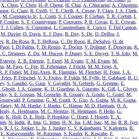
,
X. Chen
,
Y. Chen
,
H.-P. Cheng
,
H. Chia
,
A. Chincarini
,
A. Chiummo
,
hung
,
G. Ciani
,
R. Ciolfi
,
C. E. Cirelli
,
A. Cirone
,
F. Clara
,
J. A. Clark
,
,
M. Constancio Jr.
,
L. Conti
,
S. J. Cooper
,
P. Corban
,
T. R. Corbitt
,
I.
-P. Coulon
,
S. T. Countryman
,
P. Couvares
,
P. B. Covas
,
E. E. Cowan
,
,
T. J. Cullen
,
A. Cumming
,
L. Cunningham
,
E. Cuoco
,
T. Dal Canton
,
,
M. Davier
,
D. Davis
,
E. J. Daw
,
B. Day
,
S. De
,
D. DeBra
,
J.
ev
,
R. De Rosa
,
R. T. DeRosa
,
C. De Rossi
,
R. DeSalvo
,
O. de
 Pace
,
I. Di Palma
,
F. Di Renzo
,
Z. Doctor
,
V. Dolique
,
F. Donovan
,
K.
. C. Driggers
,
Z. Du
,
M. Ducrot
,
P. Dupej
,
S. E. Dwyer
,
T. B. Edo
,
M.
 Estevez
,
Z. B. Etienne
,
T. Etzel
,
M. Evans
,
T. M. Evans
,
M.
ta
,
M. Fays
,
C. Fee
,
H. Fehrmann
,
J. Feicht
,
M. M. Fejer
,
A.
R. P. Fisher
,
M. Fitz-Axen
,
R. Flaminio
,
M. Fletcher
,
H. Fong
,
J. A.
 Fries
,
P. Fritschel
,
V. V. Frolov
,
P. Fulda
,
M. Fyffe
,
H. Gabbard
,
B. U.
ley
,
S. Gaudio
,
G. Gaur
,
V. Gayathri
,
N. Gehrels
,
G. Gemme
,
E.
. Ghosh
,
J. A. Giaime
,
K. D. Giardina
,
A. Giazotto
,
K. Gill
,
L. Glover
,
sky
,
S. E. Gossan
,
M. Gosselin
,
R. Gouaty
,
A. Grado
,
C. Graef
,
M.
Grunewald
,
P. Gruning
,
G. M. Guidi
,
X. Guo
,
A. Gupta
,
M. K. Gupta
,
Haney
,
M. M. Hanke
,
J. Hanks
,
C. Hanna
,
M. D. Hannam
,
O. A.
Healy
,
A. Heidmann
,
M. C. Heintze
,
H. Heitmann
,
P. Hello
,
G.
an
,
K. Holt
,
D. E. Holz
,
P. Hopkins
,
C. Horst
,
J. Hough
,
E. A.
inh
,
N. Indik
,
R. Inta
,
G. Intini
,
H. N. Isa
,
J.-M. Isac
,
M. Isi
,
B. R. Iyer
,
s
,
R. J. G. Jonker
,
L. Ju
,
J. Junker
,
C. V. Kalaghatgi
,
V. Kalogera
,
B.
,
E. Katsavounidis
,
W. Katzman
,
S. Kaufer
,
K. Kawabe
,
F.