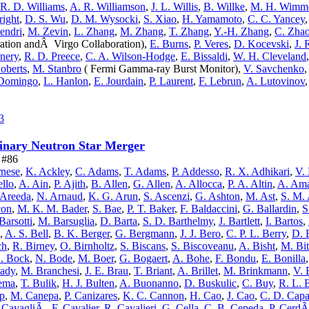
R. D. Williams
,
A. R. Williamson
,
J. L. Willis
,
B. Willke
,
M. H. Wimm
right
,
D. S. Wu
,
D. M. Wysocki
,
S. Xiao
,
H. Yamamoto
,
C. C. Yancey
Zendri
,
M. Zevin
,
L. Zhang
,
M. Zhang
,
T. Zhang
,
Y.-H. Zhang
,
C. Zha
ation andÂ Virgo Collaboration),
E. Burns
,
P. Veres
,
D. Kocevski
,
J. 
nery
,
R. D. Preece
,
C. A. Wilson-Hodge
,
E. Bissaldi
,
W. H. Cleveland
Roberts
,
M. Stanbro
( Fermi Gamma-ray Burst Monitor),
V. Savchenko
Domingo
,
L. Hanlon
,
E. Jourdain
,
P. Laurent
,
F. Lebrun
,
A. Lutovinov
3
Binary Neutron Star Merger
e #86
rnese
,
K. Ackley
,
C. Adams
,
T. Adams
,
P. Addesso
,
R. X. Adhikari
,
V.
ello
,
A. Ain
,
P. Ajith
,
B. Allen
,
G. Allen
,
A. Allocca
,
P. A. Altin
,
A. Am
. Areeda
,
N. Arnaud
,
K. G. Arun
,
S. Ascenzi
,
G. Ashton
,
M. Ast
,
S. M.
con
,
M. K. M. Bader
,
S. Bae
,
P. T. Baker
,
F. Baldaccini
,
G. Ballardin
,
S
Barsotti
,
M. Barsuglia
,
D. Barta
,
S. D. Barthelmy
,
J. Bartlett
,
I. Bartos
,
,
A. S. Bell
,
B. K. Berger
,
G. Bergmann
,
J. J. Bero
,
C. P. L. Berry
,
D. 
ch
,
R. Birney
,
O. Birnholtz
,
S. Biscans
,
S. Biscoveanu
,
A. Bisht
,
M. Bit
. Bock
,
N. Bode
,
M. Boer
,
G. Bogaert
,
A. Bohe
,
F. Bondu
,
E. Bonilla
rady
,
M. Branchesi
,
J. E. Brau
,
T. Briant
,
A. Brillet
,
M. Brinkmann
,
V. 
ema
,
T. Bulik
,
H. J. Bulten
,
A. Buonanno
,
D. Buskulic
,
C. Buy
,
R. L. 
p
,
M. Canepa
,
P. Canizares
,
K. C. Cannon
,
H. Cao
,
J. Cao
,
C. D. Cap
 CavagliÃ
,
F. Cavalier
,
R. Cavalieri
,
G. Cella
,
C. B. Cepeda
,
P. Cerd