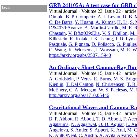
GRB 241105A: A test case for GRB cla
Login
Virtual Journal - Volume 23, Issue 22 - article
Dimple
,
B. P. Gompertz
,
A. J. Levan
,
D. B. 
C. De Barra
,
Y. Huang
,
A. Kumar
,
H. Li
,
S. 
D&#039;Avanzo
,
A. Martin-Carrillo
,
M. E. R
Chastain
,
V. D&#039;Elia
,
V. S. Dhillon
,
M. 
Killestein
,
R. Kotak
,
J. K. Leung
,
J. D. Lyma
Pasquale
,
G. Pignata
,
D. Pollacco
,
G. Puglies
C. Wang
,
K. Wiersema
,
I. Worssam
,
M. E. Wo
https://arxiv.org/abs/2507.15940
An Ordinary Short Gamma-Ray Burst
Virtual Journal - Volume 15, Issue 42 - articl
A. Goldstein
,
P. Veres
,
E. Burns
,
M. S. Brigg
Kienlin
,
T. Dal Canton
,
N. Christensen
,
T. B.
McEnery
,
C. A. Meegan
,
W. S. Paciesas
,
M. 
http://arxiv.org/abs/1710.05446
Gravitational Waves and Gamma-Ra
Virtual Journal - Volume 15, Issue 42 - articl
B. P. Abbott
,
R. Abbott
,
T. D. Abbott
,
F. Ace
Agatsuma
,
N. Aggarwal
,
O. D. Aguiar
,
L. Ai
Angelova
,
S. Antier
,
S. Appert
,
K. Arai
,
M. C
K. AultONeal
,
C. Austin
,
A. Avila-Alvarez
,
S