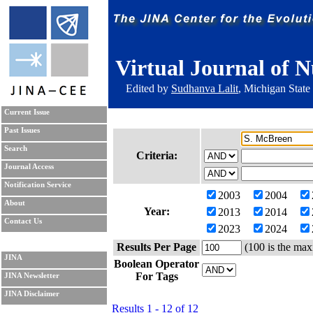
Virtual Journal of N
Edited by
Sudhanva Lalit
, Michigan State
Current Issue
Past Issues
Search
Criteria:
Journal Access
Notification Service
2003
2004
About
Year:
2013
2014
Contact Us
2023
2024
Results Per Page
(100 is the max
JINA
Boolean Operator
For Tags
JINA Newsletter
JINA Disclaimer
Results 1 - 12 of 12