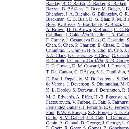
Barclay
,
B. C. Barish
,
D. Barker
,
K. Barkett
,
Bazzan
,
B. BÃ©csy
,
C. Beer
,
M. Bejger
,
I. 
Bhandare
,
I. A. Bilenko
,
G. Billingsley
,
C. R.
Blackman
,
C. D. Blair
,
D. G. Blair
,
R. M. Bla
Bose
,
K. Bossie
,
Y. Bouffanais
,
A. Bozzi
,
C.
A. Brown
,
D. D. Brown
,
S. Brunett
,
C. C. B
Cahillane
,
J. CalderÃ³n Bustillo
,
T. A. Callist
F. Carney
,
J. Casanueva Diaz
,
C. Casentini
,
S
Chan
,
S. Chao
,
P. Charlton
,
E. Chase
,
E. Cha
Chiummo
,
T. Chmiel
,
H. S. Cho
,
M. Cho
,
J.
J. A. Clark
,
P. Clearwater
,
F. Cleva
,
C. Cocchi
R. Corbitt
,
I. Cordero-CarriÃ³n
,
K. R. Corley
E. E. Cowan
,
D. M. Coward
,
M. J. Cowart
,
T. Dal Canton
,
G. DÃ¡lya
,
S. L. Danilishin
,
DeBra
,
J. Degallaix
,
M. De Laurentis
,
S. Del
de Varona
,
J. Devenson
,
S. Dhurandhar
,
M. C
K. L. Dooley
,
S. Doravari
,
I. Dorrington
,
R. 
M. C. Edwards
,
A. Effler
,
H.-B. Eggenstein
,
Factourovich
,
V. Fafone
,
H. Fair
,
S. Fairhurst
Fernandez-Galiana
,
I. Ferrante
,
E. C. Ferreira
Font
,
P. W. F. Forsyth
,
S. S. Forsyth
,
J.-D. Fo
Gadre
,
S. M. Gaebel
,
J. R. Gair
,
L. Gammait
Genin
,
A. Gennai
,
D. George
,
J. George
,
L. 
E. Goetz
,
R. Goetz
,
S. Gomes
,
B. Goncharov