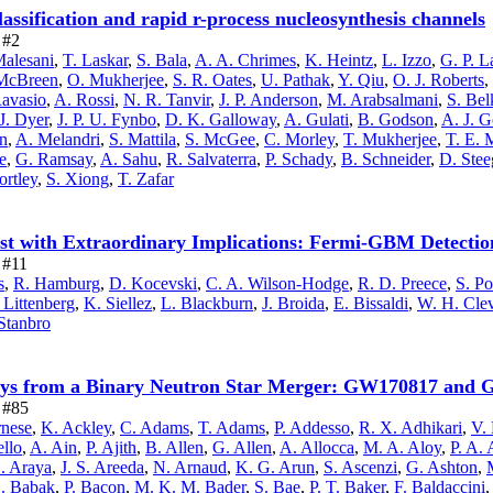
ssification and rapid r-process nucleosynthesis channels
 #2
Malesani
,
T. Laskar
,
S. Bala
,
A. A. Chrimes
,
K. Heintz
,
L. Izzo
,
G. P. 
McBreen
,
O. Mukherjee
,
S. R. Oates
,
U. Pathak
,
Y. Qiu
,
O. J. Roberts
,
avasio
,
A. Rossi
,
N. R. Tanvir
,
J. P. Anderson
,
M. Arabsalmani
,
S. Bel
J. Dyer
,
J. P. U. Fynbo
,
D. K. Galloway
,
A. Gulati
,
B. Godson
,
A. J. 
n
,
A. Melandri
,
S. Mattila
,
S. McGee
,
C. Morley
,
T. Mukherjee
,
T. E. 
e
,
G. Ramsay
,
A. Sahu
,
R. Salvaterra
,
P. Schady
,
B. Schneider
,
D. Stee
rtley
,
S. Xiong
,
T. Zafar
 with Extraordinary Implications: Fermi-GBM Detection
e #11
s
,
R. Hamburg
,
D. Kocevski
,
C. A. Wilson-Hodge
,
R. D. Preece
,
S. Po
 Littenberg
,
K. Siellez
,
L. Blackburn
,
J. Broida
,
E. Bissaldi
,
W. H. Cle
Stanbro
ys from a Binary Neutron Star Merger: GW170817 and
e #85
rnese
,
K. Ackley
,
C. Adams
,
T. Adams
,
P. Addesso
,
R. X. Adhikari
,
V.
ello
,
A. Ain
,
P. Ajith
,
B. Allen
,
G. Allen
,
A. Allocca
,
M. A. Aloy
,
P. A. 
. Araya
,
J. S. Areeda
,
N. Arnaud
,
K. G. Arun
,
S. Ascenzi
,
G. Ashton
,
. Babak
,
P. Bacon
,
M. K. M. Bader
,
S. Bae
,
P. T. Baker
,
F. Baldaccini