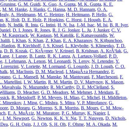
 Gruning
,
G. M. Guidi
,
X. Guo
,
A. Gupta
,
M. K. Gupta
,
K. E.
,
M. M. Hanke
,
J. Hanks
,
C. Hanna
,
M. D. Hannam
,
O. A.
Healy
,
A. Heidmann
,
M. C. Heintze
,
H. Heitmann
,
P. Hello
,
G.
an
,
K. Holt
,
D. E. Holz
,
P. Hopkins
,
C. Horst
,
J. Hough
,
E. A.
inh
,
N. Indik
,
R. Inta
,
G. Intini
,
H. N. Isa
,
J.-M. Isac
,
M. Isi
,
B. R. Iyer
,
aniel
,
D. I. Jones
,
R. Jones
,
R. J. G. Jonker
,
L. Ju
,
J. Junker
,
C. V.
,
M. Kasprzack
,
W. Kastaun
,
M. Katolik
,
E. Katsavounidis
,
W.
halili
,
I. Khan
,
S. Khan
,
Z. Khan
,
E. A. Khazanov
,
N. Kijbunchoo
,
y-Hanlon
,
R. Kirchhoff
,
J. S. Kissel
,
L. Kleybolte
,
S. Klimenko
,
T. D.
a
,
D. B. Kozak
,
C. KrÃ¤mer
,
V. Kringel
,
B. Krishnan
,
A. KrÃ³lak
,
G.
 Lang
,
J. Lange
,
B. Lantz
,
R. K. Lanza
,
A. Lartaux-Vollard
,
P. D.
ee
,
J. Lehmann
,
A. Lenon
,
M. Leonardi
,
N. Leroy
,
N. Letendre
,
Y.
 Lorenzini
,
V. Loriette
,
M. Lormand
,
G. Losurdo
,
J. D. Lough
,
C. O.
halk
,
M. MacInnis
,
D. M. Macleod
,
I. MagaÃ±a Hernandez
,
F.
ngano
,
G. L. Mansell
,
M. Manske
,
M. Mantovani
,
F. Marchesoni
,
F.
L. Martellini
,
I. W. Martin
,
R. M. Martin
,
D. V. Martynov
,
K. Mason
,
. Mavalvala
,
N. Mazumder
,
R. McCarthy
,
D. E. McClelland
,
S.
Williams
,
D. Meacher
,
G. D. Meadors
,
M. Mehmet
,
J. Meidam
,
E.
ssick
,
R. Metzdorff
,
P. M. Meyers
,
H. Miao
,
C. Michel
,
H. Middleton
,
. Minenkov
,
J. Ming
,
C. Mishra
,
S. Mitra
,
V. P. Mitrofanov
,
G.
Moore
,
D. Moraru
,
G. Moreno
,
S. R. Morriss
,
B. Mours
,
C. M. Mow-
nch
,
E. A. MuÃ±iz
,
M. Muratore
,
P. G. Murray
,
K. Napier
,
I.
n
,
J. M. Newport
,
G. Newton
,
K. K. Y. Ng
,
T. T. Nguyen
,
D. Nichols
,
Dea
,
G. H. Ogin
,
J. J. Oh
,
S. H. Oh
,
F. Ohme
,
M. A. Okada
,
M.