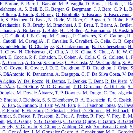
F. Barone
,
B. Barr
,
L. Barsotti
,
M. Barsuglia
,
D. Barta
,
J. Bartlett
,
I. Ba
Belahcene
,
A. S. Bell
,
B. K. Berger
,
G. Bergmann
,
J. J. Bero
,
C. P. L. B
 Billman
,
J. Birch
,
R. Birney
,
O. Birnholtz
,
S. Biscans
,
S. Biscoveanu
,
ir
,
S. Bloemen
,
O. Bock
,
N. Bode
,
M. Boer
,
G. Bogaert
,
A. Bohe
,
F. 
 Bradaschia
,
P. R. Brady
,
M. Branchesi
,
J. E. Brau
,
T. Briant
,
A. Brillet
uchanan
,
A. Buikema
,
T. Bulik
,
H. J. Bulten
,
A. Buonanno
,
D. Buskul
er
,
E. Calloni
,
J. B. Camp
,
M. Canepa
,
P. Canizares
,
K. C. Cannon
,
H.
. Caudill
,
M. CavagliÃ
,
F. Cavalier
,
R. Cavalieri
,
G. Cella
,
C. B. Cep
ssande-Mottin
,
D. Chatterjee
,
K. Chatziioannou
,
B. D. Cheeseboro
,
H.
 H. Chow
,
N. Christensen
,
Q. Chu
,
A. J. K. Chua
,
S. Chua
,
A. K. W. C
eri
,
E. Coccia
,
P.-F. Cohadon
,
D. Cohen
,
A. Colla
,
C. G. Collette
,
L. 
,
N. Cornish
,
A. Corsi
,
S. Cortese
,
C. A. Costa
,
M. W. Coughlin
,
S. B.
D. C. Coyne
,
R. Coyne
,
J. D. E. Creighton
,
T. D. Creighton
,
J. Cripe
,
S
S. DâAntonio
,
K. Danzmann
,
A. Dasgupta
,
C. F. Da Silva Costa
,
V. Da
Ã©glise
,
W. Del Pozzo
,
N. Demos
,
T. Denker
,
T. Dent
,
R. De Pietri
,
V
. DÃ­az
,
L. Di Fiore
,
M. Di Giovanni
,
T. Di Girolamo
,
A. Di Lieto
,
S.
Douglas
,
M. Dovale Ãlvarez
,
T. P. Downes
,
M. Drago
,
C. Dreissigacke
P. Ehrens
,
J. Eichholz
,
S. S. Eikenberry
,
R. A. Eisenstein
,
R. C. Essick
,
X. Fan
,
S. Farinon
,
B. Farr
,
W. M. Farr
,
E. J. Fauchon-Jones
,
M. Fava
,
F. Ferrini
,
F. Fidecaro
,
D. Finstad
,
I. Fiori
,
D. Fiorucci
,
M. Fishbach
,
urnier
,
S. Frasca
,
F. Frasconi
,
Z. Frei
,
A. Freise
,
R. Frey
,
V. Frey
,
E. M.
oni
,
M. R. Ganija
,
S. G. Gaonkar
,
C. Garcia-Quiros
,
F. Garufi
,
B. Gate
Gergely
,
V. Germain
,
S. Ghonge
,
Abhirup Ghosh
,
Archisman Ghosh
,
S
,
G. GonzÃ¡lez
,
J. M. Gonzalez Castro
,
A. Gopakumar
,
M. L. Gorodet