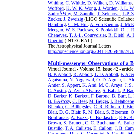
Whiting
,
C. Whittle
,
D. Wilken
,
D. Williams
,
Wofford
,
K. W. K. Wong
,
J. Worden
,
J. L. W
ZadroÅ¼ny
,
M. Zanolin
,
T. Zelenova
,
J.-P. 
Zucker
,
J. Zweizig
(LIGO Scientific Collabor
Hamburg
,
C. M. Hui
,
A. von Kienlin
,
J. McE
Meegan
,
W. S. Paciesas
,
S. Poolakkil
,
O. J. 
Chenevez
,
T. J.-L. Courvoisier
,
R. Diehl
,
A. 
Ubertini
(INTEGRAL)
The Astrophysical Journal Letters
http://iopscience.iop.org/2041-8205/848/2/L1
Multi-messenger Observations of a 
Virtual Journal - Volume 15, Issue 42 - articl
B. P. Abbott
,
R. Abbott
,
T. D. Abbott
,
F. Ace
Agatsuma
,
N. Aggarwal
,
O. D. Aguiar
,
L. Ai
Antier
,
S. Appert
,
K. Arai
,
M. C. Araya
,
J. S
C. Austin
,
A. Avila-Alvarez
,
S. Babak
,
P. Ba
D. Barker
,
K. Barkett
,
F. Barone
,
B. Barr
,
L. 
B. BÃ©csy
,
C. Beer
,
M. Bejger
,
I. Belahcene
Bilenko
,
G. Billingsley
,
C. R. Billman
,
J. Bir
Blair
,
D. G. Blair
,
R. M. Blair
,
S. Bloemen
,
O
Bouffanais
,
A. Bozzi
,
C. Bradaschia
,
P. R. B
Brown
,
S. Brunett
,
C. C. Buchanan
,
A. Buik
Bustillo
,
T. A. Callister
,
E. Calloni
,
J. B. Cam
Casanueva Diaz
,
C. Casentini
,
S. Caudill
,
M.