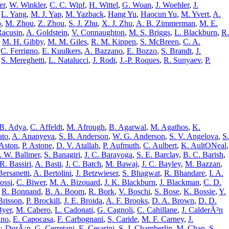
er
,
W. Winkler
,
C. C. Wipf
,
H. Wittel
,
G. Woan
,
J. Woehler
,
J.
,
L. Yang
,
M. J. Yap
,
M. Yazback
,
Hang Yu
,
Haocun Yu
,
M. Yvert
,
A.
o
,
M. Zhou
,
Z. Zhou
,
S. J. Zhu
,
X. J. Zhu
,
A. B. Zimmerman
,
M. E.
Racusin
,
A. Goldstein
,
V. Connaughton
,
M. S. Briggs
,
L. Blackburn
,
R.
,
M. H. Gibby
,
M. M. Giles
,
R. M. Kippen
,
S. McBreen
,
C. A.
,
C. Ferrigno
,
E. Kuulkers
,
A. Bazzano
,
E. Bozzo
,
S. Brandt
,
J.
,
S. Mereghetti
,
L. Natalucci
,
J. Rodi
,
J.-P. Roques
,
R. Sunyaev
,
P.
 B. Adya
,
C. Affeldt
,
M. Afrough
,
B. Agarwal
,
M. Agathos
,
K.
ato
,
A. Ananyeva
,
S. B. Anderson
,
W. G. Anderson
,
S. V. Angelova
,
S.
 Aston
,
P. Astone
,
D. V. Atallah
,
P. Aufmuth
,
C. Aulbert
,
K. AultONeal
,
. W. Ballmer
,
S. Banagiri
,
J. C. Barayoga
,
S. E. Barclay
,
B. C. Barish
,
R. Bassiri
,
A. Basti
,
J. C. Batch
,
M. Bawaj
,
J. C. Bayley
,
M. Bazzan
,
Bersanetti
,
A. Bertolini
,
J. Betzwieser
,
S. Bhagwat
,
R. Bhandare
,
I. A.
ossi
,
C. Biwer
,
M. A. Bizouard
,
J. K. Blackburn
,
J. Blackman
,
C. D.
,
R. Bonnand
,
B. A. Boom
,
R. Bork
,
V. Boschi
,
S. Bose
,
K. Bossie
,
Y.
Brisson
,
P. Brockill
,
J. E. Broida
,
A. F. Brooks
,
D. A. Brown
,
D. D.
Byer
,
M. Cabero
,
L. Cadonati
,
G. Cagnoli
,
C. Cahillane
,
J. CalderÃ³n
ano
,
E. Capocasa
,
F. Carbognani
,
S. Caride
,
M. F. Carney
,
J.
Ã¡-DurÃ¡n
,
G. Cerretani
,
E. Cesarini
,
S. J. Chamberlin
,
M. Chan
,
S.