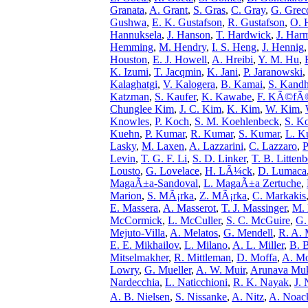
Granata
,
A. Grant
,
S. Gras
,
C. Gray
,
G. Grec
Gushwa
,
E. K. Gustafson
,
R. Gustafson
,
O. 
Hannuksela
,
J. Hanson
,
T. Hardwick
,
J. Har
Hemming
,
M. Hendry
,
I. S. Heng
,
J. Hennig
Houston
,
E. J. Howell
,
A. Hreibi
,
Y. M. Hu
,
K. Izumi
,
T. Jacqmin
,
K. Jani
,
P. Jaranowski
,
Kalaghatgi
,
V. Kalogera
,
B. Kamai
,
S. Kand
Katzman
,
S. Kaufer
,
K. Kawabe
,
F. KÃ©fÃ©
Chunglee Kim
,
J. C. Kim
,
K. Kim
,
W. Kim
,
Knowles
,
P. Koch
,
S. M. Koehlenbeck
,
S. K
Kuehn
,
P. Kumar
,
R. Kumar
,
S. Kumar
,
L. K
Lasky
,
M. Laxen
,
A. Lazzarini
,
C. Lazzaro
,
P
Levin
,
T. G. F. Li
,
S. D. Linker
,
T. B. Litten
Lousto
,
G. Lovelace
,
H. LÃ¼ck
,
D. Lumaca
MagaÃ±a-Sandoval
,
L. MagaÃ±a Zertuche
,
Marion
,
S. MÃ¡rka
,
Z. MÃ¡rka
,
C. Markakis
E. Massera
,
A. Masserot
,
T. J. Massinger
,
M. 
McCormick
,
L. McCuller
,
S. C. McGuire
,
G.
Mejuto-Villa
,
A. Melatos
,
G. Mendell
,
R. A. 
E. E. Mikhailov
,
L. Milano
,
A. L. Miller
,
B. B
Mitselmakher
,
R. Mittleman
,
D. Moffa
,
A. M
Lowry
,
G. Mueller
,
A. W. Muir
,
Arunava Muk
Nardecchia
,
L. Naticchioni
,
R. K. Nayak
,
J. 
A. B. Nielsen
,
S. Nissanke
,
A. Nitz
,
A. Noac