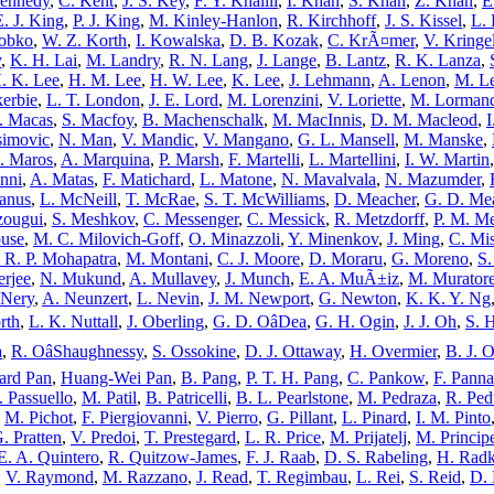
ennedy
,
C. Kent
,
J. S. Key
,
F. Y. Khalili
,
I. Khan
,
S. Khan
,
Z. Khan
,
E
E. J. King
,
P. J. King
,
M. Kinley-Hanlon
,
R. Kirchhoff
,
J. S. Kissel
,
L. 
obko
,
W. Z. Korth
,
I. Kowalska
,
D. B. Kozak
,
C. KrÃ¤mer
,
V. Kringe
y
,
K. H. Lai
,
M. Landry
,
R. N. Lang
,
J. Lange
,
B. Lantz
,
R. K. Lanza
,
. K. Lee
,
H. M. Lee
,
H. W. Lee
,
K. Lee
,
J. Lehmann
,
A. Lenon
,
M. Le
erbie
,
L. T. London
,
J. E. Lord
,
M. Lorenzini
,
V. Loriette
,
M. Lorman
. Macas
,
S. Macfoy
,
B. Machenschalk
,
M. MacInnis
,
D. M. Macleod
,
simovic
,
N. Man
,
V. Mandic
,
V. Mangano
,
G. L. Mansell
,
M. Manske
,
. Maros
,
A. Marquina
,
P. Marsh
,
F. Martelli
,
L. Martellini
,
I. W. Martin
nni
,
A. Matas
,
F. Matichard
,
L. Matone
,
N. Mavalvala
,
N. Mazumder
,
anus
,
L. McNeill
,
T. McRae
,
S. T. McWilliams
,
D. Meacher
,
G. D. Me
zougui
,
S. Meshkov
,
C. Messenger
,
C. Messick
,
R. Metzdorff
,
P. M. M
ouse
,
M. C. Milovich-Goff
,
O. Minazzoli
,
Y. Minenkov
,
J. Ming
,
C. Mi
. R. P. Mohapatra
,
M. Montani
,
C. J. Moore
,
D. Moraru
,
G. Moreno
,
S.
rjee
,
N. Mukund
,
A. Mullavey
,
J. Munch
,
E. A. MuÃ±iz
,
M. Murator
 Nery
,
A. Neunzert
,
L. Nevin
,
J. M. Newport
,
G. Newton
,
K. K. Y. Ng
rth
,
L. K. Nuttall
,
J. Oberling
,
G. D. OâDea
,
G. H. Ogin
,
J. J. Oh
,
S. 
a
,
R. OâShaughnessy
,
S. Ossokine
,
D. J. Ottaway
,
H. Overmier
,
B. J. 
rd Pan
,
Huang-Wei Pan
,
B. Pang
,
P. T. H. Pang
,
C. Pankow
,
F. Panna
. Passuello
,
M. Patil
,
B. Patricelli
,
B. L. Pearlstone
,
M. Pedraza
,
R. Ped
,
M. Pichot
,
F. Piergiovanni
,
V. Pierro
,
G. Pillant
,
L. Pinard
,
I. M. Pinto
. Pratten
,
V. Predoi
,
T. Prestegard
,
L. R. Price
,
M. Prijatelj
,
M. Princip
E. A. Quintero
,
R. Quitzow-James
,
F. J. Raab
,
D. S. Rabeling
,
H. Radk
,
V. Raymond
,
M. Razzano
,
J. Read
,
T. Regimbau
,
L. Rei
,
S. Reid
,
D. 