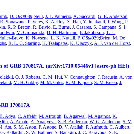
Lamb
,
D. O&#039;Neill
,
J. T. Palmerio
,
A. Saccardi
,
G. E. Anderson
,
R. Sonawane
,
P. Veres
,
K. Ackley
,
X. Han
,
Y. Julakanti
,
J. Wang
,
P.
kin
,
R. P. Breton
,
R. Brivio
,
E. Burns
,
J. Casares
,
S. Campana
,
S. I.
Goodwin
,
M. Gromadzki
,
D. H. Hartmann
,
P. Jakobsson
,
T. L.
Muller-Bravo
,
K. Noysena
,
L. K. Nuttall
,
P. O&#039;Brien
,
M. De
ghs
,
R. L. C. Starling
,
K. Tsalapatas
,
K. Ulaczyk
,
A. J. van der Horst
,
 of GRB 170817A. (arXiv:1710.05446v1 [astro-ph.HE])
olakkil
,
O. J. Roberts
,
C. M. Hui
,
V. Connaughton
,
J. Racusin
,
A. von
veland
,
M. H. Gibby
,
M. M. Giles
,
R. M. Kippen
,
S. McBreen
,
J.
 GRB 170817A
 B. Adya
,
C. Affeldt
,
M. Afrough
,
B. Agarwal
,
M. Agathos
,
K.
Altin
,
A. Amato
,
A. Ananyeva
,
S. B. Anderson
,
W. G. Anderson
,
S. V.
M. Ast
,
S. M. Aston
,
P. Astone
,
D. V. Atallah
,
P. Aufmuth
,
C. Aulbert
,
,
G. Ballardin
,
S. W. Ballmer
,
S. Banagiri
,
J. C. Barayoga
,
S. E.