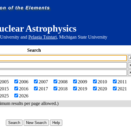
uclear Astrophysics
 University and
Pelagia Tsintari
, Michigan State University
Search
2005
2006
2007
2008
2009
2010
2011
2015
2016
2017
2018
2019
2020
2021
2025
2026
imum results per page allowed.)