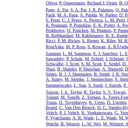
Oliver
,
P. Oppermann
,
Richard J. Oram
,
B. Oâ
Page
,
A. Pai
,
S. A. Pai
,
J. R. Palamos
,
O. Pal
Paoli
,
M. A. Papa
,
A. Parida
,
W. Parker
,
D. P
S. Penn
,
C. J. Perez
,
A. Perreca
,
L. M. Perri
,
R. Poggiani
,
P. Popolizio
,
E. K. Porter
,
A. Po
Prokhorov
,
O. Puncken
,
M. Punturo
,
P. Pupp
B. Rajbhandari
,
M. Rakhmanov
,
K. E. Ramir
Ricci
,
P. M. Ricker
,
S. Rieger
,
K. Riles
,
M. R
RosiÅska
,
M. P. Ross
,
S. Rowan
,
A. RÃ¼dig
Sammut
,
L. M. Sampson
,
E. J. Sanchez
,
L. E
Sawadsky
,
P. Schale
,
M. Scheel
,
J. Scheuer
,
J
Schwalbe
,
J. Scott
,
S. M. Scott
,
E. Seidel
,
D. 
Shao
,
B. Shapiro
,
P. Shawhan
,
A. Sheperd
,
D
Sintes
,
B. J. J. Slagmolen
,
B. Smith
,
J. R. Sm
A. Staley
,
M. Steinke
,
J. Steinlechner
,
S. Stei
Summerscales
,
L. Sun
,
S. Sunil
,
J. Suresh
,
P.
Tasson
,
J. A. Taylor
,
R. Taylor
,
S. V. Tewari
,
Toland
,
M. Tonelli
,
Z. Tornasi
,
A. Torres-Fo
Tsuna
,
D. Tuyenbayev
,
K. Ueno
,
D. Ugolini
Brand
,
C. Van Den Broeck
,
D. C. Vander-H
Veitch
,
P. J. Veitch
,
K. Venkateswara
,
G. Ven
P. Vyatchanin
,
A. R. Wade
,
L. E. Wade
,
M. 
Watchi
,
B. Weaver
,
L.-W. Wei
,
M. Weinert
,
A