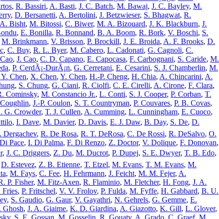
rtos
,
R. Bassiri
,
A. Basti
,
J. C. Batch
,
M. Bawaj
,
J. C. Bayley
,
M.
erry
,
D. Bersanetti
,
A. Bertolini
,
J. Betzwieser
,
S. Bhagwat
,
R.
A. Bisht
,
M. Bitossi
,
C. Biwer
,
M. A. Bizouard
,
J. K. Blackburn
,
J.
Bondu
,
E. Bonilla
,
R. Bonnand
,
B. A. Boom
,
R. Bork
,
V. Boschi
,
S.
,
M. Brinkmann
,
V. Brisson
,
P. Brockill
,
J. E. Broida
,
A. F. Brooks
,
D.
ic
,
C. Buy
,
R. L. Byer
,
M. Cabero
,
L. Cadonati
,
G. Cagnoli
,
C.
 Cao
,
J. Cao
,
C. D. Capano
,
E. Capocasa
,
F. Carbognani
,
S. Caride
,
M.
eda
,
P. CerdÃ¡-DurÃ¡n
,
G. Cerretani
,
E. Cesarini
,
S. J. Chamberlin
,
M.
 Y. Chen
,
X. Chen
,
Y. Chen
,
H.-P. Cheng
,
H. Chia
,
A. Chincarini
,
A.
hung
,
S. Chung
,
G. Ciani
,
R. Ciolfi
,
C. E. Cirelli
,
A. Cirone
,
F. Clara
,
R. Cominsky
,
M. Constancio Jr.
,
L. Conti
,
S. J. Cooper
,
P. Corban
,
T.
 Coughlin
,
J.-P. Coulon
,
S. T. Countryman
,
P. Couvares
,
P. B. Covas
,
. G. Crowder
,
T. J. Cullen
,
A. Cumming
,
L. Cunningham
,
E. Cuoco
,
ttilo
,
I. Dave
,
M. Davier
,
D. Davis
,
E. J. Daw
,
B. Day
,
S. De
,
D.
. Dergachev
,
R. De Rosa
,
R. T. DeRosa
,
C. De Rossi
,
R. DeSalvo
,
O.
 Di Pace
,
I. Di Palma
,
F. Di Renzo
,
Z. Doctor
,
V. Dolique
,
F. Donovan
,
r
,
J. C. Driggers
,
Z. Du
,
M. Ducrot
,
P. Dupej
,
S. E. Dwyer
,
T. B. Edo
,
,
D. Estevez
,
Z. B. Etienne
,
T. Etzel
,
M. Evans
,
T. M. Evans
,
M.
ta
,
M. Fays
,
C. Fee
,
H. Fehrmann
,
J. Feicht
,
M. M. Fejer
,
A.
R. P. Fisher
,
M. Fitz-Axen
,
R. Flaminio
,
M. Fletcher
,
H. Fong
,
J. A.
 Fries
,
P. Fritschel
,
V. V. Frolov
,
P. Fulda
,
M. Fyffe
,
H. Gabbard
,
B. U.
ley
,
S. Gaudio
,
G. Gaur
,
V. Gayathri
,
N. Gehrels
,
G. Gemme
,
E.
. Ghosh
,
J. A. Giaime
,
K. D. Giardina
,
A. Giazotto
,
K. Gill
,
L. Glover
,
sky
,
S. E. Gossan
,
M. Gosselin
,
R. Gouaty
,
A. Grado
,
C. Graef
,
M.