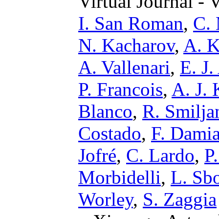
Virtual Journal - 
I. San Roman
,
C.
N. Kacharov
,
A. 
A. Vallenari
,
E. J.
P. Francois
,
A. J.
Blanco
,
R. Smilja
Costado
,
F. Damia
Jofré
,
C. Lardo
,
P
Morbidelli
,
L. Sb
Worley
,
S. Zaggia