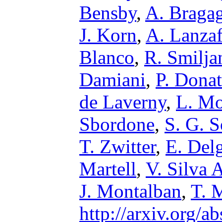
Bensby
,
A. Bragag
J. Korn
,
A. Lanza
Blanco
,
R. Smilja
Damiani
,
P. Donat
de Laverny
,
L. M
Sbordone
,
S. G. 
T. Zwitter
,
E. Del
Martell
,
V. Silva 
J. Montalban
,
T. 
http://arxiv.org/