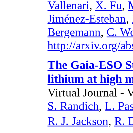
Vallenari
,
X. Fu
,
M
Jiménez-Esteban
,
Bergemann
,
C. Wo
http://arxiv.org/
The Gaia-ESO Su
lithium at high m
Virtual Journal - 
S. Randich
,
L. Pa
R. J. Jackson
,
R. D