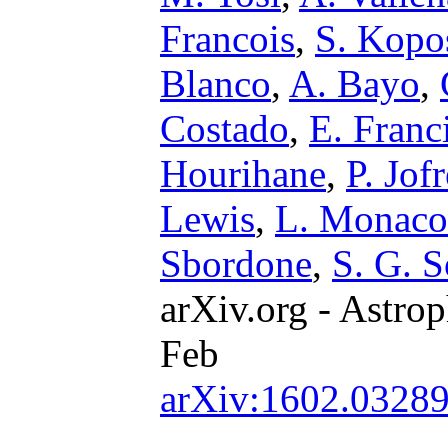
Francois
,
S. Kopo
Blanco
,
A. Bayo
,
Costado
,
E. Franc
Hourihane
,
P. Jofr
Lewis
,
L. Monaco
Sbordone
,
S. G. 
arXiv.org - Astrop
Feb
arXiv:1602.0328