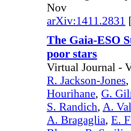
Nov
arXiv:1411.2831
The Gaia-ESO Su
poor stars
Virtual Journal - 
R. Jackson-Jones
Hourihane
,
G. Gi
S. Randich
,
A. Val
A. Bragaglia
,
E. 