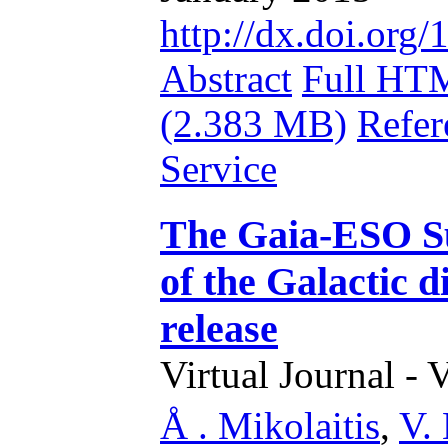
http://dx.doi.or
Abstract
Full HT
(2.383 MB)
Refer
Service
The Gaia-ESO Su
of the Galactic d
release
Virtual Journal - 
Å . Mikolaitis
,
V. 