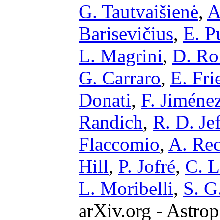
G. Tautvaišienė
,
A
Barisevičius
,
E. P
L. Magrini
,
D. R
G. Carraro
,
E. Fri
Donati
,
F. Jiméne
Randich
,
R. D. Jef
Flaccomio
,
A. Re
Hill
,
P. Jofré
,
C. L
L. Moribelli
,
S. G
arXiv.org - Astrop