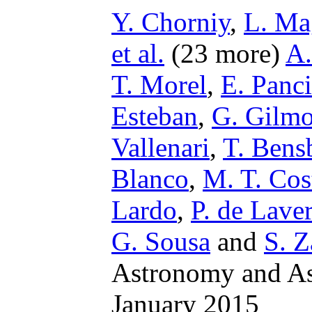
Y. Chorniy
,
L. Ma
et al.
(23 more)
A.
T. Morel
,
E. Panc
Esteban
,
G. Gilmo
Vallenari
,
T. Bens
Blanco
,
M. T. Cos
Lardo
,
P. de Lave
G. Sousa
and
S. Z
Astronomy and Ast
January 2015