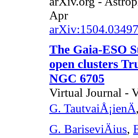
arXiv.org - Astrop
Apr
arXiv:1504.0349
The Gaia-ESO S
open clusters T
NGC 6705
Virtual Journal - 
G. TautvaiÅ¡ienÄ
G. BariseviÄius
,