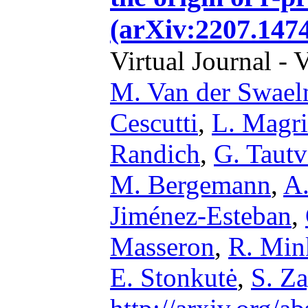
(arXiv:2207.147
Virtual Journal - 
M. Van der Swae
Cescutti
,
L. Magri
Randich
,
G. Tautv
M. Bergemann
,
A.
Jiménez-Esteban
,
Masseron
,
R. Min
E. Stonkutė
,
S. Z