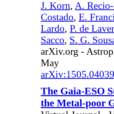
J. Korn
,
A. Recio
Costado
,
E. Franc
Lardo
,
P. de Lave
Sacco
,
S. G. Sous
arXiv.org - Astrop
May
arXiv:1505.0403
The Gaia-ESO Su
the Metal-poor 