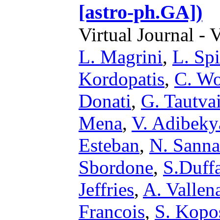
[astro-ph.GA])
Virtual Journal - 
L. Magrini
,
L. Sp
Kordopatis
,
C. Wo
Donati
,
G. Tautva
Mena
,
V. Adibeky
Esteban
,
N. Sanna
Sbordone
,
S.Duff
Jeffries
,
A. Vallena
Francois
,
S. Kopo