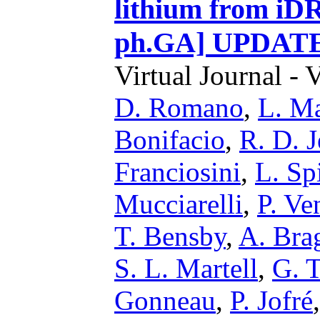
lithium from iDR
ph.GA] UPDAT
Virtual Journal - 
D. Romano
,
L. Ma
Bonifacio
,
R. D. J
Franciosini
,
L. Sp
Mucciarelli
,
P. Ve
T. Bensby
,
A. Bra
S. L. Martell
,
G. T
Gonneau
,
P. Jofré