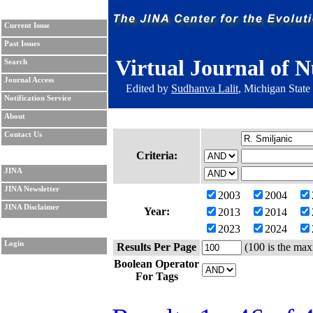
Current Issue
Past Issues
Virtual Journal of N
Search
Journal Access
Edited by
Sudhanva Lalit
, Michigan State
Notification Service
About
Contact Us
Criteria:
JINA
JINA Newsletter
2003
2004
JINA Disclaimer
Year:
2013
2014
2023
2024
Login
Results Per Page
(100 is the max
Boolean Operator
For Tags