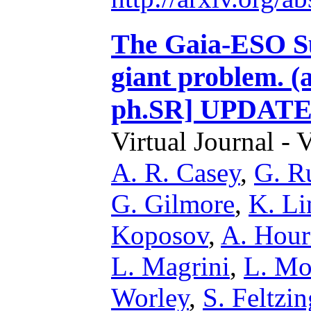
The Gaia-ESO Sur
giant problem. (
ph.SR] UPDATE
Virtual Journal - 
A. R. Casey
,
G. R
G. Gilmore
,
K. Li
Koposov
,
A. Hour
L. Magrini
,
L. Mo
Worley
,
S. Feltzin