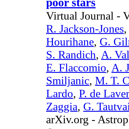
poor stars
Virtual Journal - 
R. Jackson-Jones
Hourihane
,
G. Gi
S. Randich
,
A. Val
E. Flaccomio
,
A. 
Smiljanic
,
M. T. 
Lardo
,
P. de Lave
Zaggia
,
G. Tautva
arXiv.org - Astrop