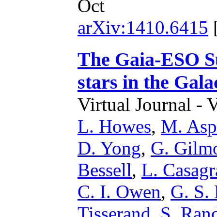
Oct
arXiv:1410.6415
The Gaia-ESO Su
stars in the Gala
Virtual Journal - 
L. Howes
,
M. Asp
D. Yong
,
G. Gilm
Bessell
,
L. Casag
C. I. Owen
,
G. S.
Tisserand
,
S. Ran