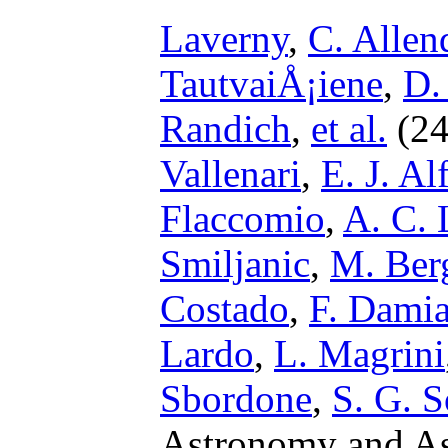
Laverny
,
C. Allen
TautvaiÅ¡iene
,
D.
Randich
,
et al.
(24
Vallenari
,
E. J. Al
Flaccomio
,
A. C.
Smiljanic
,
M. Ber
Costado
,
F. Damia
Lardo
,
L. Magrini
Sbordone
,
S. G. 
Astronomy and Ast