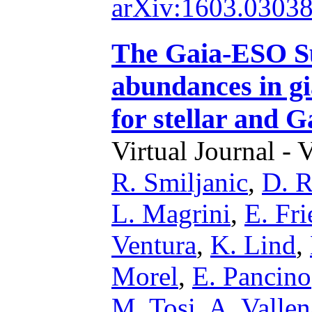
arXiv:1603.0303
The Gaia-ESO S
abundances in gi
for stellar and G
Virtual Journal - 
R. Smiljanic
,
D. 
L. Magrini
,
E. Fri
Ventura
,
K. Lind
,
Morel
,
E. Pancino
M. Tosi
,
A. Vallen