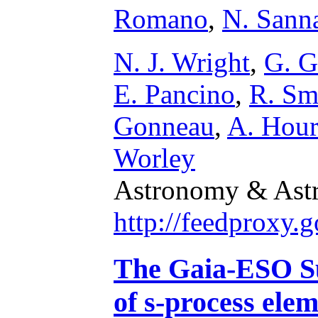
Romano
,
N. Sann
N. J. Wright
,
G. G
E. Pancino
,
R. Sm
Gonneau
,
A. Hour
Worley
Astronomy & Astr
http://feedproxy
The Gaia-ESO Su
of s-process ele