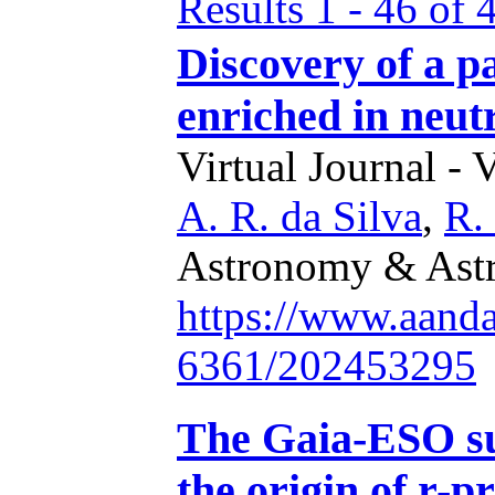
Results 1 - 46 of 
Discovery of a pa
enriched in neut
Virtual Journal - 
A. R. da Silva
,
R.
Astronomy & Astr
https://www.aand
6361/202453295
The Gaia-ESO sur
the origin of r-p