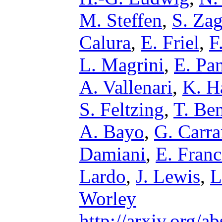
M. Steffen
,
S. Zag
Calura
,
E. Friel
,
F
L. Magrini
,
E. Pa
A. Vallenari
,
K. H
S. Feltzing
,
T. Be
A. Bayo
,
G. Carra
Damiani
,
E. Franc
Lardo
,
J. Lewis
,
L
Worley
http://arxiv.org/