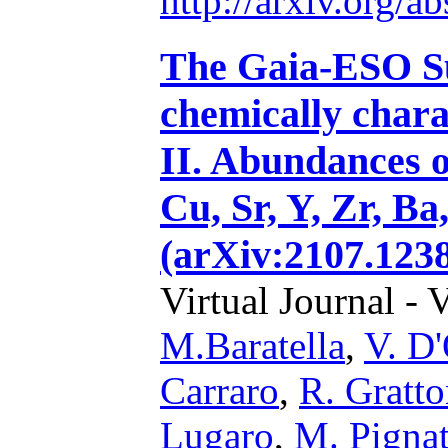
http://arxiv.org/
The Gaia-ESO Su
chemically chara
II. Abundances o
Cu, Sr, Y, Zr, Ba
(arXiv:2107.1238
Virtual Journal - 
M.Baratella
,
V. D'
Carraro
,
R. Gratt
Lugaro
,
M. Pignat