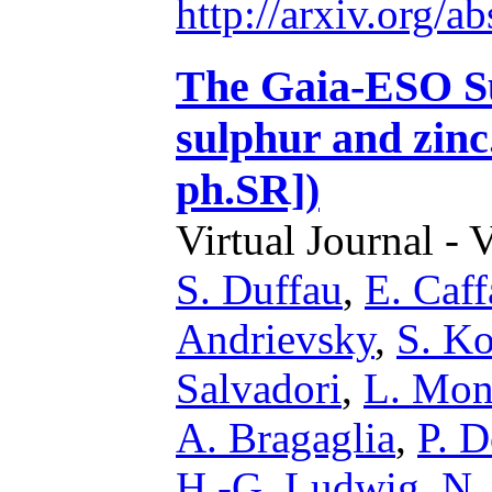
http://arxiv.org/
The Gaia-ESO Su
sulphur and zinc
ph.SR])
Virtual Journal - 
S. Duffau
,
E. Caff
Andrievsky
,
S. Ko
Salvadori
,
L. Mon
A. Bragaglia
,
P. D
H.-G. Ludwig
,
N.