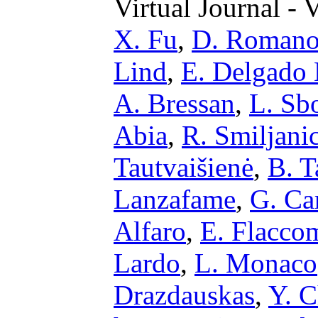
Virtual Journal - 
X. Fu
,
D. Roman
Lind
,
E. Delgado
A. Bressan
,
L. Sb
Abia
,
R. Smiljani
Tautvaišienė
,
B. T
Lanzafame
,
G. Ca
Alfaro
,
E. Flacco
Lardo
,
L. Monaco
Drazdauskas
,
Y. C