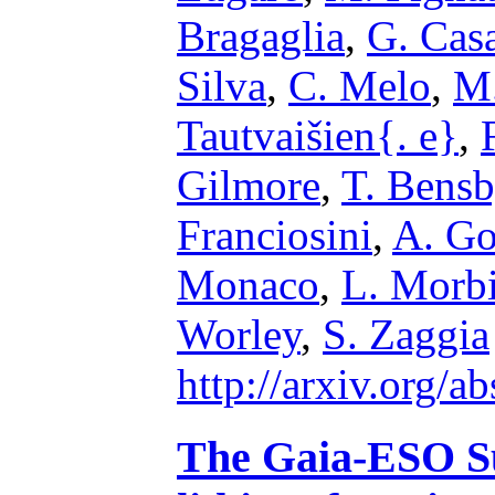
Bragaglia
,
G. Casa
Silva
,
C. Melo
,
M.
Tautvaišien{. e}
,
Gilmore
,
T. Bensb
Franciosini
,
A. G
Monaco
,
L. Morbi
Worley
,
S. Zaggia
http://arxiv.org/
The Gaia-ESO Su