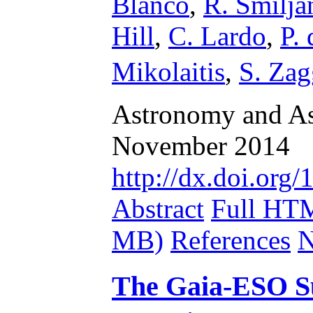
Blanco
,
R. Smilja
Hill
,
C. Lardo
,
P.
Mikolaitis
,
S. Zag
Astronomy and Ast
November 2014
http://dx.doi.or
Abstract
Full HT
MB)
References
N
The Gaia-ESO Su