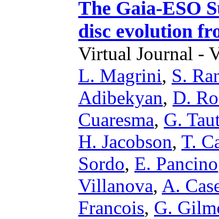
The Gaia-ESO Sur
disc evolution f
Virtual Journal - 
L. Magrini
,
S. Ra
Adibekyan
,
D. R
Cuaresma
,
G. Tau
H. Jacobson
,
T. C
Sordo
,
E. Pancino
Villanova
,
A. Cas
Francois
,
G. Gilm