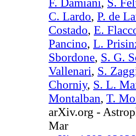
F. Damiani
,
S. Fel
C. Lardo
,
P. de L
Costado
,
E. Flac
Pancino
,
L. Prisi
Sbordone
,
S. G. 
Vallenari
,
S. Zagg
Chorniy
,
S. L. Mar
Montalban
,
T. Mo
arXiv.org - Astrop
Mar