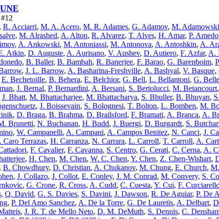
 DUNE
e #12
,
R. Acciarri
,
M. A. Acero
,
M. R. Adames
,
G. Adamov
,
M. Adamowsk
salve
,
M. Alrashed
,
A. Alton
,
R. Alvarez
,
T. Alves
,
H. Amar
,
P. Amedo
imov
,
A. Ankowski
,
M. Antoniassi
,
M. Antonova
,
A. Antoshkin
,
A. Ar
E. Atkin
,
D. Auguste
,
A. Aurisano
,
V. Aushev
,
D. Autiero
,
F. Azfar
,
A.
ldonedo
,
B. Baller
,
B. Bambah
,
R. Banerjee
,
F. Barao
,
G. Barenboim
,
P
Barrow
,
J. L. Barrow
,
A. Basharina-Freshville
,
A. Bashyal
,
V. Basque
,
,
E. Bechetoille
,
B. Behera
,
E. Belchior
,
G. Bell
,
L. Bellantoni
,
G. Belle
kman
,
J. Bernal
,
P. Bernardini
,
A. Bersani
,
S. Bertolucci
,
M. Betancourt
,
J. Bhatt
,
M. Bhattacharjee
,
M. Bhattacharya
,
S. Bhuller
,
B. Bhuyan
,
S
ogenschuetz
,
J. Boissevain
,
S. Bolognesi
,
T. Bolton
,
L. Bomben
,
M. Bo
cinik
,
D. Braga
,
B. Brahma
,
D. Brailsford
,
F. Bramati
,
A. Branca
,
A. Br
M. Brunetti
,
N. Buchanan
,
H. Budd
,
J. Buergi
,
D. Burgardt
,
S. Butchar
mino
,
W. Campanelli
,
A. Campani
,
A. Campos Benitez
,
N. Canci
,
J. C
I. Caro Terrazas
,
H. Carranza
,
N. Carrara
,
L. Carroll
,
T. Carroll
,
A. Cart
Cattadori
,
F. Cavalier
,
F. Cavanna
,
S. Centro
,
G. Cerati
,
C. Cerna
,
A. Ce
atterjee
,
H. Chen
,
M. Chen
,
W. C. Chen
,
Y. Chen
,
Z. Chen-Wishart
,
D
,
B. Chowdhury
,
D. Christian
,
A. Chukanov
,
M. Chung
,
E. Church
,
M.
ohen
,
J. Collazo
,
J. Collot
,
E. Conley
,
J. M. Conrad
,
M. Convery
,
S. Co
rnkovic
,
G. Crone
,
R. Cross
,
A. Cudd
,
C. Cuesta
,
Y. Cui
,
F. Curciarell
s
,
Q. David
,
G. S. Davies
,
S. Davini
,
J. Dawson
,
R. De Aguiar
,
P. De 
ong
,
P. Del Amo Sanchez
,
A. De la Torre
,
G. De Lauretis
,
A. Delbart
,
D
Matteis
,
J. R. T. de Mello Neto
,
D. M. DeMuth
,
S. Dennis
,
C. Densha