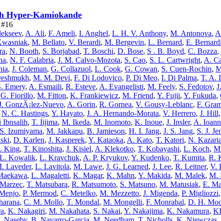
ith Hyper-Kamiokande
e #16
lekseev
,
A. Ali
,
F. Ameli
,
I. Anghel
,
L. H. V. Anthony
,
M. Antonova
,
A
Kwasniak
,
M. Bellato
,
V. Berardi
,
M. Bergevin
,
L. Bernard
,
E. Bernard
ra
,
N. Booth
,
S. Borjabad
,
T. Boschi
,
D. Bose
,
S . B. Boyd
,
C. Bozza
,
na
,
N. F. Calabria
,
J. M. Calvo-Mozota
,
S. Cao
,
S. L. Cartwright
,
A. Ca
hia
,
J. Coleman
,
G. Collazuol
,
L. Cook
,
G. Cowan
,
S. Cuen-Rochin
,
M
Deshmukh
,
M. M. Devi
,
F. Di Lodovico
,
P. Di Meo
,
I. Di Palma
,
T. A. 
S. Emery
,
A. Esmaili
,
R. Esteve
,
A. Evangelisti
,
M. Feely
,
S. Fedotov
,
J
,
G. Fiorillo
,
M. Fitton
,
K. Frankiewicz
,
M. Friend
,
Y. Fujii
,
Y. Fukuda
,
J. GonzÃ¡lez-Nuevo
,
A. Gorin
,
R. Gornea
,
V. Gousy-Leblanc
,
F. Gra
,
N. C. Hastings
,
Y. Hayato
,
J. A. Hernando-Morata
,
V. Herrero
,
J. Hill
i Ibnsalih
,
T. Iijima
,
M. Ikeda
,
M. Inomoto
,
K. Inoue
,
J. Insler
,
A. Ioann
S. Izumiyama
,
M. Jakkapu
,
B. Jamieson
,
H. I. Jang
,
J. S. Jang
,
S. J. Je
ski
,
D. Karlen
,
J. Kasperek
,
Y. Kataoka
,
A. Kato
,
T. Katori
,
N. Kazari
. King
,
T. Kinoshita
,
J. Kisiel
,
A. Klekotko
,
T. Kobayashi
,
L. Koch
,
M
 L. Kowalik
,
L. Kravchuk
,
A. P. Kryukov
,
Y. Kudenko
,
T. Kumita
,
R. 
. Laveder
,
L. Lavitola
,
M. Lawe
,
J. G. Learned
,
J. Lee
,
R. Leitner
,
V. 
Maekawa
,
L. Magaletti
,
K. Magar
,
K. Mahn
,
Y. Makida
,
M. Malek
,
M.
 Marzec
,
T. Matsubara
,
R. Matsumoto
,
S. Matsuno
,
M. Matusiak
,
E. Ma
Menjo
,
P. Mermod
,
C. Metelko
,
M. Mezzetto
,
J. Migenda
,
P. Migliozzi
harana
,
C. M. Mollo
,
T. Mondal
,
M. Mongelli
,
F. Monrabal
,
D. H. Mo
ra
,
K. Nakagiri
,
M. Nakahata
,
S. Nakai
,
Y. Nakajima
,
K. Nakamura
,
KI
R. Naseby
,
B. Navarro-Garcia
,
M. Needham
,
T. Nicholls
,
K. Niewczas
,