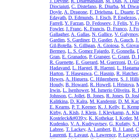
J. Devine
,
R. Dharmapalan
,
M. Dias
,
A. Diaz
Diociaiuti
,
C. Distefano
,
R. Diurba
,
M. Diwa
Doyle
,
A. Dragone
,
F. Drielsma
,
L. Duarte
,
D
Edayath
,
D. Edmunds
,
J. Eisch
,
P. Englezos
,
Farrell
,
Y. Farzan
,
D. Fedoseev
,
J. Felix
,
Y. F
Fowler
,
J. Franc
,
K. Francis
,
D. Franco
,
J. Fr
Gallagher
,
A. Gallas
,
N. Gallice
,
V. Galymov
Gardim
,
S. Gardiner
,
D. Gastler
,
A. Gauch
,
J
Gil-Botella
,
S. Gilligan
,
A. Gioiosa
,
S. Giova
Bermeo
,
L. S. Gomez Fajardo
,
F. Gonnella
,
Gran
,
E. Granados
,
P. Granger
,
C. Grant
,
D. 
R. Guenette
,
E. Guerard
,
M. Guerzoni
,
D. Gu
Hadavand
,
L. Haegel
,
R. Haenni
,
L. Hagam
Harton
,
T. Hasegawa
,
C. Hasnip
,
R. Hatcher
Hewes
,
A. Higuera
,
C. Hilgenberg
,
S. J. Hilli
Houdy
,
B. Howard
,
R. Howell
,
I. Hristova
,
M
Irwin
,
L. Isenhower
,
M. Ismerio Oliveira
,
R. 
Johnson
,
C. Jollet
,
B. Jones
,
R. Jones
,
D. Jo
Kalitkina
,
D. Kalra
,
M. Kandemir
,
D. M. Kap
E. Kearns
,
P. T. Keener
,
K. J. Kelly
,
E. Kem
Kirby
,
A. Kish
,
J. Klein
,
J. Kleykamp
,
A. Klu
Kosteleck&#039;y
,
K. Kothekar
,
I. Kotler
,
M.
Kudenko
,
V. A. Kudryavtsev
,
G. Kufatty
,
S.
Labree
,
T. Lackey
,
A. Lambert
,
B. J. Land
,
C
Laurenti
,
E. Lavaut
,
A. Lawrence
,
P. Laycoc