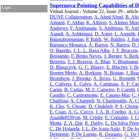
Supernova Pointing Capabilities of
Login
Virtual Journal - Volume 22, Issue 29 - articl
DUNE Collaboration
,
A. Abed Abud
,
B. Abi
Aimard
,
F. Akbar
,
K. Allison
,
S. Alonso Mon
Andrews
,
F. Andrianala
,
S. Andringa
,
N. Anf
Asaadi
,
A. Ashkenazi
,
D. Asner
,
L. Asquith
,
Balasubramanian
,
P. Baldi
,
W. Baldini
,
J. Ba
Barranco Monarca
,
A. Barros
,
N. Barros
,
D. 
Q. Bazetto
,
J. L. L. Bazo Alba
,
J. F. Beacom
Benjamin
,
F. Bento Neves
,
J. Berger
,
S. Ber
Bezerra
,
T. J. Bezerra
,
A. Bhat
,
V. Bhatnagar
D. Blaszczyk
,
G. C. Blazey
,
E. Blucher
,
J. B
Borges Merlo
,
A. Borkum
,
N. Bostan
,
J. Bra
Bromberg
,
J. Brooke
,
A. Bross
,
G. Brunetti
,
L. Calivers
,
E. Calvo
,
A. Caminata
,
A. F. Ca
Carini
,
B. Carlus
,
M. F. Carneiro
,
P. Carniti
,
Castillo
,
C. Castromonte
,
E. Catano-Mur
,
C. 
Chalifour
,
A. Chappell
,
N. Charitonidis
,
A. Ch
K. Cho
,
S. Choate
,
D. Chokheli
,
P. S. Chong
E. Coan
,
A. G. Cocco
,
J. A. B. Coelho
,
A. C
Anad&#039;on
,
M. Crisler
,
E. Cristaldo
,
J. C
Motta
,
Z. A. Dar
,
R. Darby
,
L. Da Silva Pere
C. De Holanda
,
I. L. De Icaza Astiz
,
P. De J
Delmonte
,
P. De Lurgio
,
R. Demario
,
G. De 