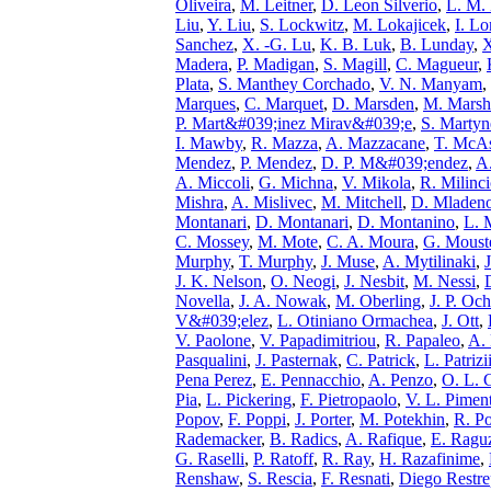
Oliveira
,
M. Leitner
,
D. Leon Silverio
,
L. M.
Liu
,
Y. Liu
,
S. Lockwitz
,
M. Lokajicek
,
I. L
Sanchez
,
X. -G. Lu
,
K. B. Luk
,
B. Lunday
,
X
Madera
,
P. Madigan
,
S. Magill
,
C. Magueur
,
Plata
,
S. Manthey Corchado
,
V. N. Manyam
,
Marques
,
C. Marquet
,
D. Marsden
,
M. Marsh
P. Mart&#039;inez Mirav&#039;e
,
S. Marty
I. Mawby
,
R. Mazza
,
A. Mazzacane
,
T. McAs
Mendez
,
P. Mendez
,
D. P. M&#039;endez
,
A.
A. Miccoli
,
G. Michna
,
V. Mikola
,
R. Milinci
Mishra
,
A. Mislivec
,
M. Mitchell
,
D. Mladen
Montanari
,
D. Montanari
,
D. Montanino
,
L. 
C. Mossey
,
M. Mote
,
C. A. Moura
,
G. Moust
Murphy
,
T. Murphy
,
J. Muse
,
A. Mytilinaki
,
J. K. Nelson
,
O. Neogi
,
J. Nesbit
,
M. Nessi
,
Novella
,
J. A. Nowak
,
M. Oberling
,
J. P. Oc
V&#039;elez
,
L. Otiniano Ormachea
,
J. Ott
,
V. Paolone
,
V. Papadimitriou
,
R. Papaleo
,
A. 
Pasqualini
,
J. Pasternak
,
C. Patrick
,
L. Patrizi
Pena Perez
,
E. Pennacchio
,
A. Penzo
,
O. L. 
Pia
,
L. Pickering
,
F. Pietropaolo
,
V. L. Piment
Popov
,
F. Poppi
,
J. Porter
,
M. Potekhin
,
R. P
Rademacker
,
B. Radics
,
A. Rafique
,
E. Ragu
G. Raselli
,
P. Ratoff
,
R. Ray
,
H. Razafinime
,
Renshaw
,
S. Rescia
,
F. Resnati
,
Diego Restr