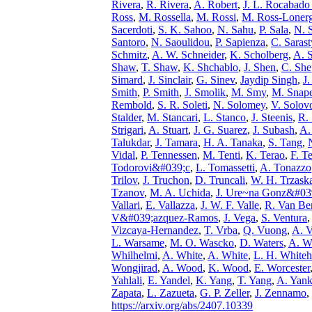
Rivera
,
R. Rivera
,
A. Robert
,
J. L. Rocabado
Ross
,
M. Rossella
,
M. Rossi
,
M. Ross-Loner
Sacerdoti
,
S. K. Sahoo
,
N. Sahu
,
P. Sala
,
N. 
Santoro
,
N. Saoulidou
,
P. Sapienza
,
C. Sarast
Schmitz
,
A. W. Schneider
,
K. Scholberg
,
A. S
Shaw
,
T. Shaw
,
K. Shchablo
,
J. Shen
,
C. She
Simard
,
J. Sinclair
,
G. Sinev
,
Jaydip Singh
,
J.
Smith
,
P. Smith
,
J. Smolik
,
M. Smy
,
M. Snap
Rembold
,
S. R. Soleti
,
N. Solomey
,
V. Solov
Stalder
,
M. Stancari
,
L. Stanco
,
J. Steenis
,
R. 
Strigari
,
A. Stuart
,
J. G. Suarez
,
J. Subash
,
A.
Talukdar
,
J. Tamara
,
H. A. Tanaka
,
S. Tang
,
Vidal
,
P. Tennessen
,
M. Tenti
,
K. Terao
,
F. T
Todorovi&#039;c
,
L. Tomassetti
,
A. Tonazzo
Trilov
,
J. Truchon
,
D. Truncali
,
W. H. Trzask
Tzanov
,
M. A. Uchida
,
J. Ure~na Gonz&#039
Vallari
,
E. Vallazza
,
J. W. F. Valle
,
R. Van Be
V&#039;azquez-Ramos
,
J. Vega
,
S. Ventura
,
Vizcaya-Hernandez
,
T. Vrba
,
Q. Vuong
,
A. V
L. Warsame
,
M. O. Wascko
,
D. Waters
,
A. W
Whilhelmi
,
A. White
,
A. White
,
L. H. White
Wongjirad
,
A. Wood
,
K. Wood
,
E. Worcester
Yahlali
,
E. Yandel
,
K. Yang
,
T. Yang
,
A. Yank
Zapata
,
L. Zazueta
,
G. P. Zeller
,
J. Zennamo
,
https://arxiv.org/abs/2407.10339