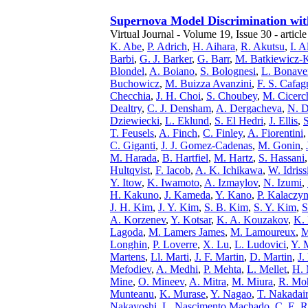
Supernova Model Discrimination w
Virtual Journal - Volume 19, Issue 30 - articl
K. Abe
,
P. Adrich
,
H. Aihara
,
R. Akutsu
,
I. A
Barbi
,
G. J. Barker
,
G. Barr
,
M. Batkiewicz-
Blondel
,
A. Boiano
,
S. Bolognesi
,
L. Bonave
Buchowicz
,
M. Buizza Avanzini
,
F. S. Cafag
Checchia
,
J. H. Choi
,
S. Choubey
,
M. Cicerc
Dealtry
,
C. J. Densham
,
A. Dergacheva
,
N. 
Dziewiecki
,
L. Eklund
,
S. El Hedri
,
J. Ellis
,
T. Feusels
,
A. Finch
,
C. Finley
,
A. Fiorentini
C. Giganti
,
J. J. Gomez-Cadenas
,
M. Gonin
,
M. Harada
,
B. Hartfiel
,
M. Hartz
,
S. Hassani
Hultqvist
,
F. Iacob
,
A. K. Ichikawa
,
W. Idriss
Y. Itow
,
K. Iwamoto
,
A. Izmaylov
,
N. Izumi
,
H. Kakuno
,
J. Kameda
,
Y. Kano
,
P. Kalaczyn
J. H. Kim
,
J. Y. Kim
,
S. B. Kim
,
S. Y. Kim
,
S
A. Korzenev
,
Y. Kotsar
,
K. A. Kouzakov
,
K.
Lagoda
,
M. Lamers James
,
M. Lamoureux
,
M
Longhin
,
P. Loverre
,
X. Lu
,
L. Ludovici
,
Y. 
Martens
,
Ll. Marti
,
J. F. Martin
,
D. Martin
,
J.
Mefodiev
,
A. Medhi
,
P. Mehta
,
L. Mellet
,
H. 
Mine
,
O. Mineev
,
A. Mitra
,
M. Miura
,
R. Mo
Munteanu
,
K. Murase
,
Y. Nagao
,
T. Nakadai
Nakayoshi
,
L. Nascimento Machado
,
C. E. 