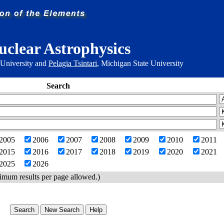
uclear Astrophysics
 University and
Pelagia Tsintari
, Michigan State University
Search
2005
2006
2007
2008
2009
2010
2011
2015
2016
2017
2018
2019
2020
2021
2025
2026
imum results per page allowed.)