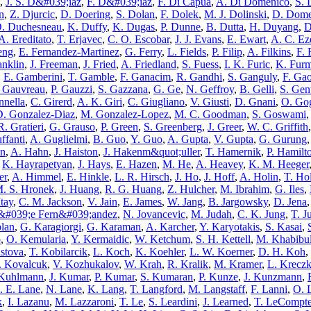
,
J. S. D&#039;iaz
,
F. D&#039;iaz
,
F. Di Capua
,
A. Di Domenico
,
S. 
n
,
Z. Djurcic
,
D. Doering
,
S. Dolan
,
F. Dolek
,
M. J. Dolinski
,
D. Dome
. Duchesneau
,
K. Duffy
,
K. Dugas
,
P. Dunne
,
B. Dutta
,
H. Duyang
,
D
A. Ereditato
,
T. Erjavec
,
C. O. Escobar
,
J. J. Evans
,
E. Ewart
,
A. C. Ez
eng
,
E. Fernandez-Martinez
,
G. Ferry
,
L. Fields
,
P. Filip
,
A. Filkins
,
F. 
anklin
,
J. Freeman
,
J. Fried
,
A. Friedland
,
S. Fuess
,
I. K. Furic
,
K. Fur
,
E. Gamberini
,
T. Gamble
,
F. Ganacim
,
R. Gandhi
,
S. Ganguly
,
F. Ga
. Gauvreau
,
P. Gauzzi
,
S. Gazzana
,
G. Ge
,
N. Geffroy
,
B. Gelli
,
S. Gen
nnella
,
C. Girerd
,
A. K. Giri
,
C. Giugliano
,
V. Giusti
,
D. Gnani
,
O. Go
D. Gonzalez-Diaz
,
M. Gonzalez-Lopez
,
M. C. Goodman
,
S. Goswami
R. Gratieri
,
G. Grauso
,
P. Green
,
S. Greenberg
,
J. Greer
,
W. C. Griffith
ffanti
,
A. Guglielmi
,
B. Guo
,
Y. Guo
,
A. Gupta
,
V. Gupta
,
G. Gurung
an
,
A. Hahn
,
J. Haiston
,
J. Hakenm&quot;uller
,
T. Hamernik
,
P. Hamilt
,
K. Hayrapetyan
,
J. Hays
,
E. Hazen
,
M. He
,
A. Heavey
,
K. M. Heeger
er
,
A. Himmel
,
E. Hinkle
,
L. R. Hirsch
,
J. Ho
,
J. Hoff
,
A. Holin
,
T. Ho
. S. Hronek
,
J. Huang
,
R. G. Huang
,
Z. Hulcher
,
M. Ibrahim
,
G. Iles
,
Itay
,
C. M. Jackson
,
V. Jain
,
E. James
,
W. Jang
,
B. Jargowsky
,
D. Jena
s&#039;e Fern&#039;andez
,
N. Jovancevic
,
M. Judah
,
C. K. Jung
,
T. J
lan
,
G. Karagiorgi
,
G. Karaman
,
A. Karcher
,
Y. Karyotakis
,
S. Kasai
,
p
,
O. Kemularia
,
Y. Kermaidic
,
W. Ketchum
,
S. H. Kettell
,
M. Khabibul
stova
,
T. Kobilarcik
,
L. Koch
,
K. Koehler
,
L. W. Koerner
,
D. H. Koh
,
 Kovalcuk
,
V. Kozhukalov
,
W. Krah
,
R. Kralik
,
M. Kramer
,
L. Krecz
 Kuhlmann
,
J. Kumar
,
P. Kumar
,
S. Kumaran
,
P. Kunze
,
J. Kunzmann
,
. E. Lane
,
N. Lane
,
K. Lang
,
T. Langford
,
M. Langstaff
,
F. Lanni
,
O. 
k
,
I. Lazanu
,
M. Lazzaroni
,
T. Le
,
S. Leardini
,
J. Learned
,
T. LeCompt