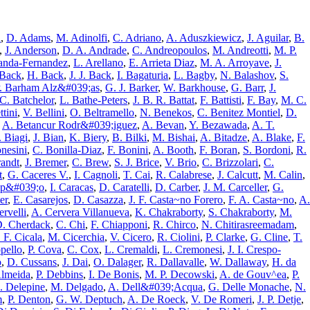
i
,
D. Adams
,
M. Adinolfi
,
C. Adriano
,
A. Aduszkiewicz
,
J. Aguilar
,
B.
,
J. Anderson
,
D. A. Andrade
,
C. Andreopoulos
,
M. Andreotti
,
M. P.
anda-Fernandez
,
L. Arellano
,
E. Arrieta Diaz
,
M. A. Arroyave
,
J.
 Back
,
H. Back
,
J. J. Back
,
I. Bagaturia
,
L. Bagby
,
N. Balashov
,
S.
. Barham Alz&#039;as
,
G. J. Barker
,
W. Barkhouse
,
G. Barr
,
J.
C. Batchelor
,
L. Bathe-Peters
,
J. B. R. Battat
,
F. Battisti
,
F. Bay
,
M. C.
ttini
,
V. Bellini
,
O. Beltramello
,
N. Benekos
,
C. Benitez Montiel
,
D.
,
A. Betancur Rodr&#039;iguez
,
A. Bevan
,
Y. Bezawada
,
A. T.
. Biagi
,
J. Bian
,
K. Biery
,
B. Bilki
,
M. Bishai
,
A. Bitadze
,
A. Blake
,
F.
nesini
,
C. Bonilla-Diaz
,
F. Bonini
,
A. Booth
,
F. Boran
,
S. Bordoni
,
R.
andt
,
J. Bremer
,
C. Brew
,
S. J. Brice
,
V. Brio
,
C. Brizzolari
,
C.
t
,
G. Caceres V.
,
I. Cagnoli
,
T. Cai
,
R. Calabrese
,
J. Calcutt
,
M. Calin
,
ap&#039;o
,
I. Caracas
,
D. Caratelli
,
D. Carber
,
J. M. Carceller
,
G.
er
,
E. Casarejos
,
D. Casazza
,
J. F. Casta~no Forero
,
F. A. Casta~no
,
A.
rvelli
,
A. Cervera Villanueva
,
K. Chakraborty
,
S. Chakraborty
,
M.
. Cherdack
,
C. Chi
,
F. Chiapponi
,
R. Chirco
,
N. Chitirasreemadam
,
 F. Cicala
,
M. Cicerchia
,
V. Cicero
,
R. Ciolini
,
P. Clarke
,
G. Cline
,
T.
pello
,
P. Cova
,
C. Cox
,
L. Cremaldi
,
L. Cremonesi
,
J. I. Crespo-
o
,
D. Cussans
,
J. Dai
,
O. Dalager
,
R. Dallavalle
,
W. Dallaway
,
H. da
Almeida
,
P. Debbins
,
I. De Bonis
,
M. P. Decowski
,
A. de Gouv^ea
,
P.
. Delepine
,
M. Delgado
,
A. Dell&#039;Acqua
,
G. Delle Monache
,
N.
m
,
P. Denton
,
G. W. Deptuch
,
A. De Roeck
,
V. De Romeri
,
J. P. Detje
,