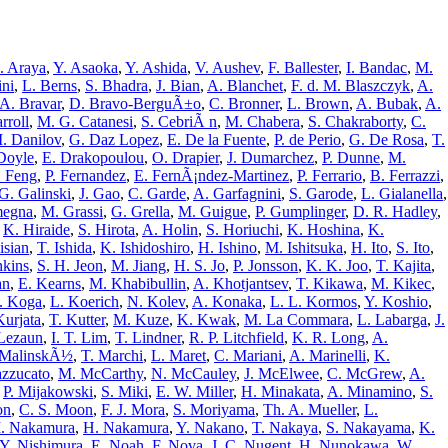
. Araya
,
Y. Asaoka
,
Y. Ashida
,
V. Aushev
,
F. Ballester
,
I. Bandac
,
M.
ini
,
L. Berns
,
S. Bhadra
,
J. Bian
,
A. Blanchet
,
F. d. M. Blaszczyk
,
A.
A. Bravar
,
D. Bravo-BerguÃ±o
,
C. Bronner
,
L. Brown
,
A. Bubak
,
A.
rroll
,
M. G. Catanesi
,
S. CebriÃ n
,
M. Chabera
,
S. Chakraborty
,
C.
. Danilov
,
G. Daz Lopez
,
E. De la Fuente
,
P. de Perio
,
G. De Rosa
,
T.
Doyle
,
E. Drakopoulou
,
O. Drapier
,
J. Dumarchez
,
P. Dunne
,
M.
. Feng
,
P. Fernandez
,
E. FernÃ¡ndez-Martinez
,
P. Ferrario
,
B. Ferrazzi
,
G. Galinski
,
J. Gao
,
C. Garde
,
A. Garfagnini
,
S. Garode
,
L. Gialanella
,
megna
,
M. Grassi
,
G. Grella
,
M. Guigue
,
P. Gumplinger
,
D. R. Hadley
,
,
K. Hiraide
,
S. Hirota
,
A. Holin
,
S. Horiuchi
,
K. Hoshina
,
K.
isian
,
T. Ishida
,
K. Ishidoshiro
,
H. Ishino
,
M. Ishitsuka
,
H. Ito
,
S. Ito
,
nkins
,
S. H. Jeon
,
M. Jiang
,
H. S. Jo
,
P. Jonsson
,
K. K. Joo
,
T. Kajita
,
an
,
E. Kearns
,
M. Khabibullin
,
A. Khotjantsev
,
T. Kikawa
,
M. Kikec
,
. Koga
,
L. Koerich
,
N. Kolev
,
A. Konaka
,
L. L. Kormos
,
Y. Koshio
,
Kurjata
,
T. Kutter
,
M. Kuze
,
K. Kwak
,
M. La Commara
,
L. Labarga
,
J.
Lezaun
,
I. T. Lim
,
T. Lindner
,
R. P. Litchfield
,
K. R. Long
,
A.
 MalinskÃ½
,
T. Marchi
,
L. Maret
,
C. Mariani
,
A. Marinelli
,
K.
zzucato
,
M. McCarthy
,
N. McCauley
,
J. McElwee
,
C. McGrew
,
A.
,
P. Mijakowski
,
S. Miki
,
E. W. Miller
,
H. Minakata
,
A. Minamino
,
S.
on
,
C. S. Moon
,
F. J. Mora
,
S. Moriyama
,
Th. A. Mueller
,
L.
. Nakamura
,
H. Nakamura
,
Y. Nakano
,
T. Nakaya
,
S. Nakayama
,
K.
Y. Nishimura
,
E. Noah
,
F. Nova
,
J. C. Nugent
,
H. Nunokawa
,
W.