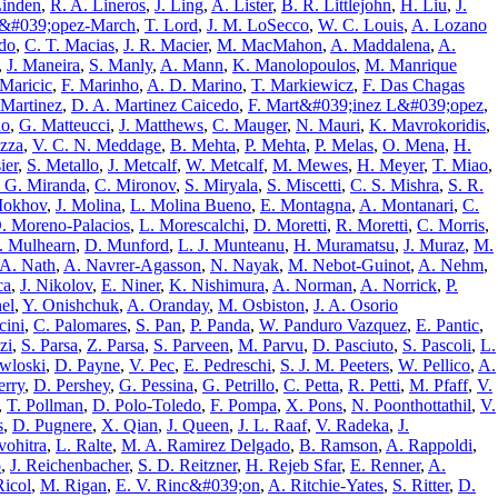
Linden
,
R. A. Lineros
,
J. Ling
,
A. Lister
,
B. R. Littlejohn
,
H. Liu
,
J.
&#039;opez-March
,
T. Lord
,
J. M. LoSecco
,
W. C. Louis
,
A. Lozano
do
,
C. T. Macias
,
J. R. Macier
,
M. MacMahon
,
A. Maddalena
,
A.
,
J. Maneira
,
S. Manly
,
A. Mann
,
K. Manolopoulos
,
M. Manrique
 Maricic
,
F. Marinho
,
A. D. Marino
,
T. Markiewicz
,
F. Das Chagas
 Martinez
,
D. A. Martinez Caicedo
,
F. Mart&#039;inez L&#039;opez
,
no
,
G. Matteucci
,
J. Matthews
,
C. Mauger
,
N. Mauri
,
K. Mavrokoridis
,
zza
,
V. C. N. Meddage
,
B. Mehta
,
P. Mehta
,
P. Melas
,
O. Mena
,
H.
ier
,
S. Metallo
,
J. Metcalf
,
W. Metcalf
,
M. Mewes
,
H. Meyer
,
T. Miao
,
 G. Miranda
,
C. Mironov
,
S. Miryala
,
S. Miscetti
,
C. S. Mishra
,
S. R.
Mokhov
,
J. Molina
,
L. Molina Bueno
,
E. Montagna
,
A. Montanari
,
C.
. Moreno-Palacios
,
L. Morescalchi
,
D. Moretti
,
R. Moretti
,
C. Morris
,
. Mulhearn
,
D. Munford
,
L. J. Munteanu
,
H. Muramatsu
,
J. Muraz
,
M.
A. Nath
,
A. Navrer-Agasson
,
N. Nayak
,
M. Nebot-Guinot
,
A. Nehm
,
ca
,
J. Nikolov
,
E. Niner
,
K. Nishimura
,
A. Norman
,
A. Norrick
,
P.
el
,
Y. Onishchuk
,
A. Oranday
,
M. Osbiston
,
J. A. Osorio
cini
,
C. Palomares
,
S. Pan
,
P. Panda
,
W. Panduro Vazquez
,
E. Pantic
,
zi
,
S. Parsa
,
Z. Parsa
,
S. Parveen
,
M. Parvu
,
D. Pasciuto
,
S. Pascoli
,
L.
wloski
,
D. Payne
,
V. Pec
,
E. Pedreschi
,
S. J. M. Peeters
,
W. Pellico
,
A.
erry
,
D. Pershey
,
G. Pessina
,
G. Petrillo
,
C. Petta
,
R. Petti
,
M. Pfaff
,
V.
,
T. Pollman
,
D. Polo-Toledo
,
F. Pompa
,
X. Pons
,
N. Poonthottathil
,
V.
s
,
D. Pugnere
,
X. Qian
,
J. Queen
,
J. L. Raaf
,
V. Radeka
,
J.
vohitra
,
L. Ralte
,
M. A. Ramirez Delgado
,
B. Ramson
,
A. Rappoldi
,
o
,
J. Reichenbacher
,
S. D. Reitzner
,
H. Rejeb Sfar
,
E. Renner
,
A.
Ricol
,
M. Rigan
,
E. V. Rinc&#039;on
,
A. Ritchie-Yates
,
S. Ritter
,
D.