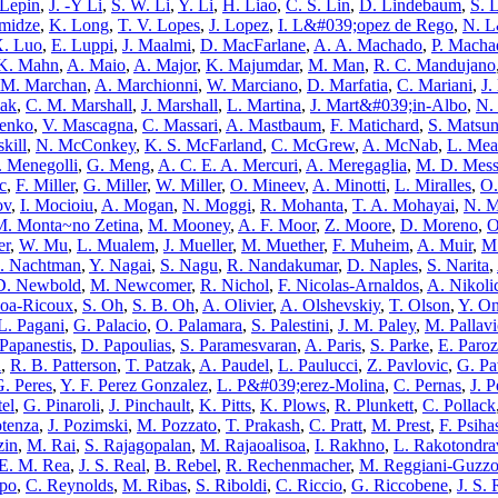
 Lepin
,
J. -Y Li
,
S. W. Li
,
Y. Li
,
H. Liao
,
C. S. Lin
,
D. Lindebaum
,
S. 
omidze
,
K. Long
,
T. V. Lopes
,
J. Lopez
,
I. L&#039;opez de Rego
,
N. L
. Luo
,
E. Luppi
,
J. Maalmi
,
D. MacFarlane
,
A. A. Machado
,
P. Macha
K. Mahn
,
A. Maio
,
A. Major
,
K. Majumdar
,
M. Man
,
R. C. Mandujano
M. Marchan
,
A. Marchionni
,
W. Marciano
,
D. Marfatia
,
C. Mariani
,
J.
ak
,
C. M. Marshall
,
J. Marshall
,
L. Martina
,
J. Mart&#039;in-Albo
,
N.
nenko
,
V. Mascagna
,
C. Massari
,
A. Mastbaum
,
F. Matichard
,
S. Matsu
kill
,
N. McConkey
,
K. S. McFarland
,
C. McGrew
,
A. McNab
,
L. Mea
 Menegolli
,
G. Meng
,
A. C. E. A. Mercuri
,
A. Meregaglia
,
M. D. Mess
c
,
F. Miller
,
G. Miller
,
W. Miller
,
O. Mineev
,
A. Minotti
,
L. Miralles
,
O.
ov
,
I. Mocioiu
,
A. Mogan
,
N. Moggi
,
R. Mohanta
,
T. A. Mohayai
,
N. 
M. Monta~no Zetina
,
M. Mooney
,
A. F. Moor
,
Z. Moore
,
D. Moreno
,
O
er
,
W. Mu
,
L. Mualem
,
J. Mueller
,
M. Muether
,
F. Muheim
,
A. Muir
,
M
J. Nachtman
,
Y. Nagai
,
S. Nagu
,
R. Nandakumar
,
D. Naples
,
S. Narita
,
D. Newbold
,
M. Newcomer
,
R. Nichol
,
F. Nicolas-Arnaldos
,
A. Nikoli
hoa-Ricoux
,
S. Oh
,
S. B. Oh
,
A. Olivier
,
A. Olshevskiy
,
T. Olson
,
Y. On
L. Pagani
,
G. Palacio
,
O. Palamara
,
S. Palestini
,
J. M. Paley
,
M. Pallavi
Papanestis
,
D. Papoulias
,
S. Paramesvaran
,
A. Paris
,
S. Parke
,
E. Paroz
i
,
R. B. Patterson
,
T. Patzak
,
A. Paudel
,
L. Paulucci
,
Z. Pavlovic
,
G. Pa
G. Peres
,
Y. F. Perez Gonzalez
,
L. P&#039;erez-Molina
,
C. Pernas
,
J. P
el
,
G. Pinaroli
,
J. Pinchault
,
K. Pitts
,
K. Plows
,
R. Plunkett
,
C. Pollack
otenza
,
J. Pozimski
,
M. Pozzato
,
T. Prakash
,
C. Pratt
,
M. Prest
,
F. Psiha
zin
,
M. Rai
,
S. Rajagopalan
,
M. Rajaoalisoa
,
I. Rakhno
,
L. Rakotondra
E. M. Rea
,
J. S. Real
,
B. Rebel
,
R. Rechenmacher
,
M. Reggiani-Guzz
epo
,
C. Reynolds
,
M. Ribas
,
S. Riboldi
,
C. Riccio
,
G. Riccobene
,
J. S. 