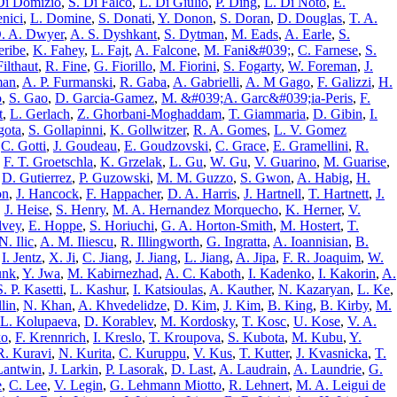
Di Domizio
,
S. Di Falco
,
L. Di Giulio
,
P. Ding
,
L. Di Noto
,
E.
nici
,
L. Domine
,
S. Donati
,
Y. Donon
,
S. Doran
,
D. Douglas
,
T. A.
. A. Dwyer
,
A. S. Dyshkant
,
S. Dytman
,
M. Eads
,
A. Earle
,
S.
eribe
,
K. Fahey
,
L. Fajt
,
A. Falcone
,
M. Fani&#039;
,
C. Farnese
,
S.
Filthaut
,
R. Fine
,
G. Fiorillo
,
M. Fiorini
,
S. Fogarty
,
W. Foreman
,
J.
man
,
A. P. Furmanski
,
R. Gaba
,
A. Gabrielli
,
A. M Gago
,
F. Galizzi
,
H.
o
,
S. Gao
,
D. Garcia-Gamez
,
M. &#039;A. Garc&#039;ia-Peris
,
F.
t
,
L. Gerlach
,
Z. Ghorbani-Moghaddam
,
T. Giammaria
,
D. Gibin
,
I.
gota
,
S. Gollapinni
,
K. Gollwitzer
,
R. A. Gomes
,
L. V. Gomez
,
C. Gotti
,
J. Goudeau
,
E. Goudzovski
,
C. Grace
,
E. Gramellini
,
R.
,
F. T. Groetschla
,
K. Grzelak
,
L. Gu
,
W. Gu
,
V. Guarino
,
M. Guarise
,
,
D. Gutierrez
,
P. Guzowski
,
M. M. Guzzo
,
S. Gwon
,
A. Habig
,
H.
on
,
J. Hancock
,
F. Happacher
,
D. A. Harris
,
J. Hartnell
,
T. Hartnett
,
J.
,
J. Heise
,
S. Henry
,
M. A. Hernandez Morquecho
,
K. Herner
,
V.
lvey
,
E. Hoppe
,
S. Horiuchi
,
G. A. Horton-Smith
,
M. Hostert
,
T.
N. Ilic
,
A. M. Iliescu
,
R. Illingworth
,
G. Ingratta
,
A. Ioannisian
,
B.
,
I. Jentz
,
X. Ji
,
C. Jiang
,
J. Jiang
,
L. Jiang
,
A. Jipa
,
F. R. Joaquim
,
W.
unk
,
Y. Jwa
,
M. Kabirnezhad
,
A. C. Kaboth
,
I. Kadenko
,
I. Kakorin
,
A.
S. P. Kasetti
,
L. Kashur
,
I. Katsioulas
,
A. Kauther
,
N. Kazaryan
,
L. Ke
,
lin
,
N. Khan
,
A. Khvedelidze
,
D. Kim
,
J. Kim
,
B. King
,
B. Kirby
,
M.
L. Kolupaeva
,
D. Korablev
,
M. Kordosky
,
T. Kosc
,
U. Kose
,
V. A.
ko
,
F. Krennrich
,
I. Kreslo
,
T. Kroupova
,
S. Kubota
,
M. Kubu
,
Y.
R. Kuravi
,
N. Kurita
,
C. Kuruppu
,
V. Kus
,
T. Kutter
,
J. Kvasnicka
,
T.
Lantwin
,
J. Larkin
,
P. Lasorak
,
D. Last
,
A. Laudrain
,
A. Laundrie
,
G.
e
,
C. Lee
,
V. Legin
,
G. Lehmann Miotto
,
R. Lehnert
,
M. A. Leigui de