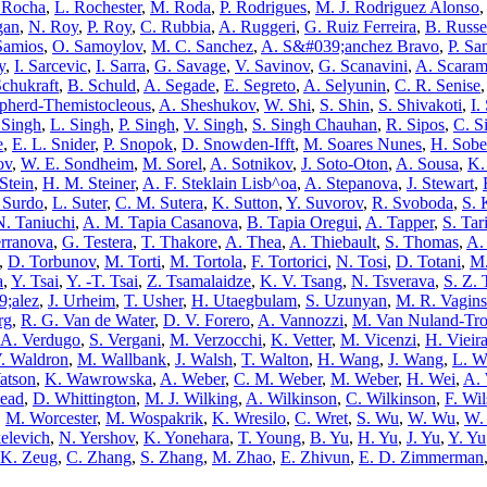
 Rocha
,
L. Rochester
,
M. Roda
,
P. Rodrigues
,
M. J. Rodriguez Alonso
,
gan
,
N. Roy
,
P. Roy
,
C. Rubbia
,
A. Ruggeri
,
G. Ruiz Ferreira
,
B. Russe
Samios
,
O. Samoylov
,
M. C. Sanchez
,
A. S&#039;anchez Bravo
,
P. Sa
y
,
I. Sarcevic
,
I. Sarra
,
G. Savage
,
V. Savinov
,
G. Scanavini
,
A. Scaram
chukraft
,
B. Schuld
,
A. Segade
,
E. Segreto
,
A. Selyunin
,
C. R. Senise
pherd-Themistocleous
,
A. Sheshukov
,
W. Shi
,
S. Shin
,
S. Shivakoti
,
I.
 Singh
,
L. Singh
,
P. Singh
,
V. Singh
,
S. Singh Chauhan
,
R. Sipos
,
C. S
e
,
E. L. Snider
,
P. Snopok
,
D. Snowden-Ifft
,
M. Soares Nunes
,
H. Sobe
ov
,
W. E. Sondheim
,
M. Sorel
,
A. Sotnikov
,
J. Soto-Oton
,
A. Sousa
,
K.
Stein
,
H. M. Steiner
,
A. F. Steklain Lisb^oa
,
A. Stepanova
,
J. Stewart
,
 Surdo
,
L. Suter
,
C. M. Sutera
,
K. Sutton
,
Y. Suvorov
,
R. Svoboda
,
S. 
N. Taniuchi
,
A. M. Tapia Casanova
,
B. Tapia Oregui
,
A. Tapper
,
S. Tar
erranova
,
G. Testera
,
T. Thakore
,
A. Thea
,
A. Thiebault
,
S. Thomas
,
A.
,
D. Torbunov
,
M. Torti
,
M. Tortola
,
F. Tortorici
,
N. Tosi
,
D. Totani
,
M.
a
,
Y. Tsai
,
Y. -T. Tsai
,
Z. Tsamalaidze
,
K. V. Tsang
,
N. Tsverava
,
S. Z. 
;alez
,
J. Urheim
,
T. Usher
,
H. Utaegbulam
,
S. Uzunyan
,
M. R. Vagins
rg
,
R. G. Van de Water
,
D. V. Forero
,
A. Vannozzi
,
M. Van Nuland-Tro
A. Verdugo
,
S. Vergani
,
M. Verzocchi
,
K. Vetter
,
M. Vicenzi
,
H. Vieir
. Waldron
,
M. Wallbank
,
J. Walsh
,
T. Walton
,
H. Wang
,
J. Wang
,
L. W
atson
,
K. Wawrowska
,
A. Weber
,
C. M. Weber
,
M. Weber
,
H. Wei
,
A. 
head
,
D. Whittington
,
M. J. Wilking
,
A. Wilkinson
,
C. Wilkinson
,
F. Wi
,
M. Worcester
,
M. Wospakrik
,
K. Wresilo
,
C. Wret
,
S. Wu
,
W. Wu
,
W.
elevich
,
N. Yershov
,
K. Yonehara
,
T. Young
,
B. Yu
,
H. Yu
,
J. Yu
,
Y. Yu
K. Zeug
,
C. Zhang
,
S. Zhang
,
M. Zhao
,
E. Zhivun
,
E. D. Zimmerman