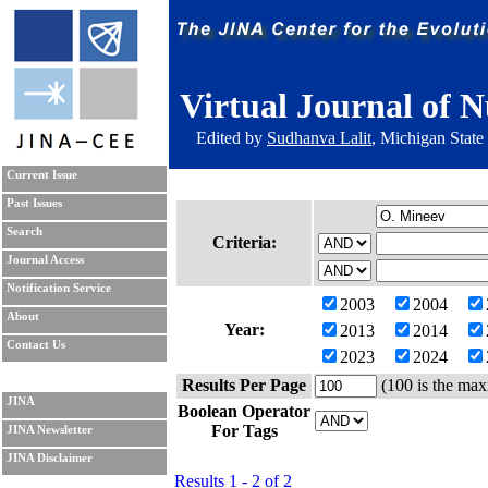
Virtual Journal of N
Edited by
Sudhanva Lalit
, Michigan State
Current Issue
Past Issues
Search
Criteria:
Journal Access
Notification Service
2003
2004
About
Year:
2013
2014
Contact Us
2023
2024
Results Per Page
(100 is the max
JINA
Boolean Operator
For Tags
JINA Newsletter
JINA Disclaimer
Results 1 - 2 of 2