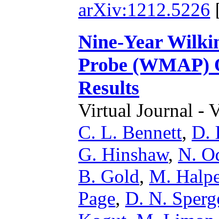
arXiv:1212.5226
Nine-Year Wilki
Probe (WMAP) O
Results
Virtual Journal - 
C. L. Bennett
,
D. 
G. Hinshaw
,
N. O
B. Gold
,
M. Halp
Page
,
D. N. Sperg