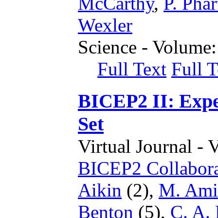
McCarthy
,
P. Phar
Wexler
Science - Volume:
Full Text
Full 
BICEP2 II: Expe
Set
Virtual Journal - 
BICEP2 Collabora
Aikin
(2),
M. Ami
Benton
(5),
C. A. 