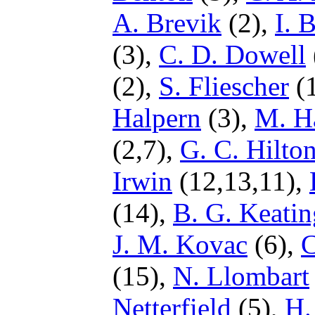
A. Brevik
(2),
I. 
(3),
C. D. Dowell
(2),
S. Fliescher
(
Halpern
(3),
M. Ha
(2,7),
G. C. Hilto
Irwin
(12,13,11),
(14),
B. G. Keatin
J. M. Kovac
(6),
C
(15),
N. Llombart
Netterfield
(5),
H.