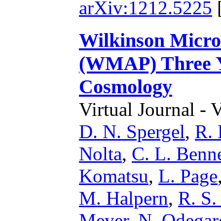
arXiv:1212.5225
Wilkinson Micro
(WMAP) Three Ye
Cosmology
Virtual Journal - 
D. N. Spergel
,
R.
Nolta
,
C. L. Benne
Komatsu
,
L. Page
M. Halpern
,
R. S.
Meyer
,
N. Odegar