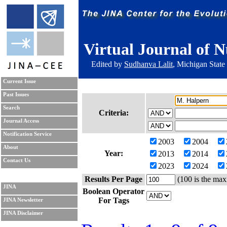
Virtual Journal of N
Edited by
Sudhanva Lalit
, Michigan State
Current Issue
Past Issues
Search
Criteria:
Journal Access
Notification Service
2003
2004
About
Year:
2013
2014
Contact Us
2023
2024
Results Per Page
(100 is the max
JINA
Boolean Operator
For Tags
JINA Newsletter
JINA Disclaimer