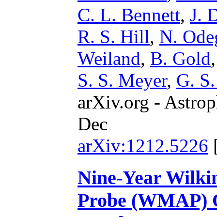
C. L. Bennett
,
J. 
R. S. Hill
,
N. Ode
Weiland
,
B. Gold
S. S. Meyer
,
G. S.
arXiv.org - Astrop
Dec
arXiv:1212.5226
Nine-Year Wilki
Probe (WMAP) O