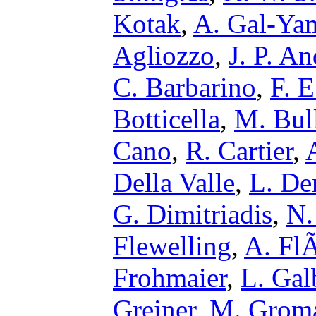
Kotak
,
A. Gal-Ya
Agliozzo
,
J. P. A
C. Barbarino
,
F. E
Botticella
,
M. Bul
Cano
,
R. Cartier
,
Della Valle
,
L. De
G. Dimitriadis
,
N.
Flewelling
,
A. Fl
Frohmaier
,
L. Gal
Greiner
,
M. Grom