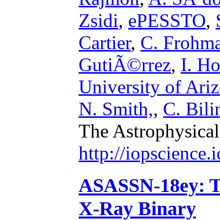
Zsidi
,
ePESSTO
,
Cartier
,
C. Frohma
GutiÃ©rrez
,
I. H
University of Ari
N. Smith,
,
C. Bili
The Astrophysical
http://iopscience
ASASSN-18ey: Th
X-Ray Binary