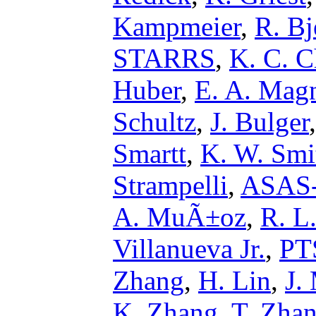
Kampmeier
,
R. Bj
STARRS
,
K. C. 
Huber
,
E. A. Magn
Schultz
,
J. Bulger
Smartt
,
K. W. Smi
Strampelli
,
ASAS
A. MuÃ±oz
,
R. L
Villanueva Jr.
,
PT
Zhang
,
H. Lin
,
J.
K. Zhang
,
T. Zha