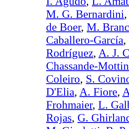
I. Agudo
,
L. Amat
M. G. Bernardini
de Boer
,
M. Branc
Caballero-García
,
Rodríguez
,
A. J. 
Chassande-Mottin
Coleiro
,
S. Covin
D'Elia
,
A. Fiore
,
A
Frohmaier
,
L. Gal
Rojas
,
G. Ghirlan