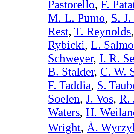
Pastorello
,
F. Pata
M. L. Pumo
,
S. J.
Rest
,
T. Reynolds
Rybicki
,
L. Salm
Schweyer
,
I. R. S
B. Stalder
,
C. W. 
F. Taddia
,
S. Taub
Soelen
,
J. Vos
,
R. 
Waters
,
H. Weilan
Wright
,
Å. Wyrz