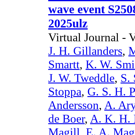
wave event S2508
2025ulz
Virtual Journal - 
J. H. Gillanders
,
M
Smartt
,
K. W. Smi
J. W. Tweddle
,
S. 
Stoppa
,
G. S. H. 
Andersson
,
A. Ar
de Boer
,
A. K. H.
Magill
,
E. A. Mag