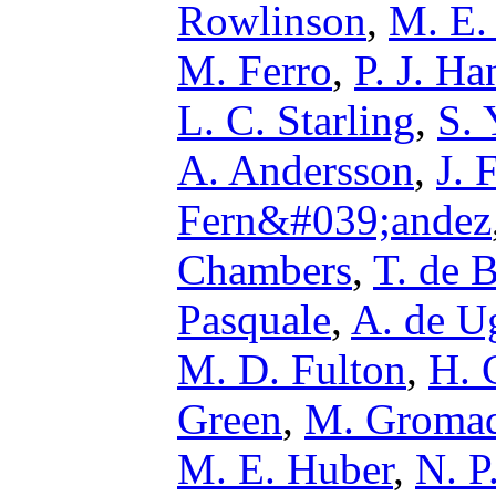
Rowlinson
,
M. E.
M. Ferro
,
P. J. H
L. C. Starling
,
S. 
A. Andersson
,
J. 
Fern&#039;andez
Chambers
,
T. de 
Pasquale
,
A. de U
M. D. Fulton
,
H. 
Green
,
M. Groma
M. E. Huber
,
N. P