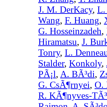
J. M. DerKacy
,
L.
Wang
,
F. Huang
,
G. Hosseinzadeh
,
Hiramatsu
,
J. Bur
Tonry
,
L. Dennea
Stalder
,
Konkoly
,
PÃ¡l
,
A. BÃ³di
,
Z
G. CsÃ¶rnyei
,
O.
R. KÃ¶nyves-TÃ³
Rajmon
,
A. SÃ³do