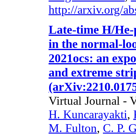
http://arxiv.org/
Late-time H/He-p
in the normal-lo
2021ocs: an exp
and extreme stri
(arXiv:2210.0175
Virtual Journal - 
H. Kuncarayakti
,
M. Fulton
,
C. P. G