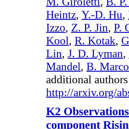
M. Giroletti
,
B. P
Heintz
,
Y.-D. Hu
,
Izzo
,
Z. P. Jin
,
P. 
Kool
,
R. Kotak
,
G
Lin
,
J. D. Lyman
,
Mandel
,
B. Marco
additional author
http://arxiv.org/
K2 Observations
component Rising