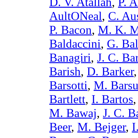
D. V. Atallah
,
P. 
AultONeal
,
C. Au
P. Bacon
,
M. K. M
Baldaccini
,
G. Bal
Banagiri
,
J. C. Ba
Barish
,
D. Barker
Barsotti
,
M. Barsu
Bartlett
,
I. Bartos
M. Bawaj
,
J. C. B
Beer
,
M. Bejger
,
I