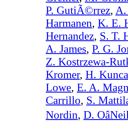
P. GutiÃ©rrez
,
A.
Harmanen
,
K. E. 
Hernandez
,
S. T.
A. James
,
P. G. Jo
Z. Kostrzewa-Ru
Kromer
,
H. Kunca
Lowe
,
E. A. Magn
Carrillo
,
S. Mattil
Nordin
,
D. OâNei