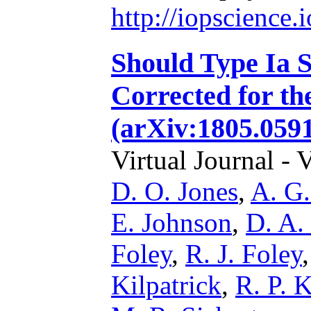
http://iopscience
Should Type Ia 
Corrected for th
(arXiv:1805.059
Virtual Journal - 
D. O. Jones
,
A. G.
E. Johnson
,
D. A.
Foley
,
R. J. Foley
Kilpatrick
,
R. P. 