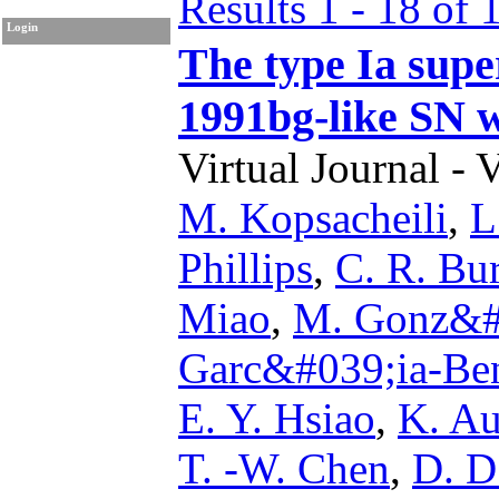
Results 1 - 18 of 
Login
The type Ia supe
1991bg-like SN w
Virtual Journal - 
M. Kopsacheili
,
L
Phillips
,
C. R. Bu
Miao
,
M. Gonz&#
Garc&#039;ia-Ben
E. Y. Hsiao
,
K. Au
T. -W. Chen
,
D. D