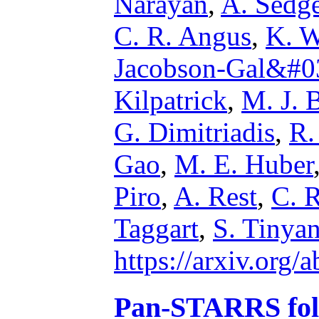
Narayan
,
A. Sedg
C. R. Angus
,
K. W
Jacobson-Gal&#0
Kilpatrick
,
M. J. 
G. Dimitriadis
,
R.
Gao
,
M. E. Huber
Piro
,
A. Rest
,
C. 
Taggart
,
S. Tinya
https://arxiv.org
Pan-STARRS follo