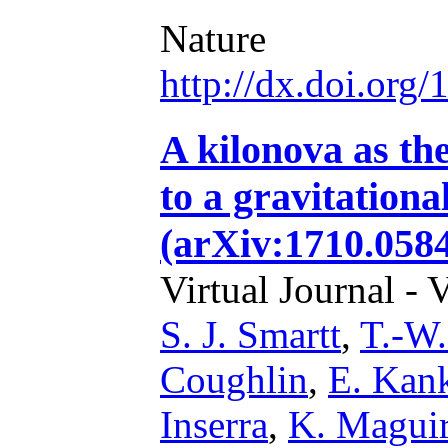
Nature
http://dx.doi.org
A kilonova as th
to a gravitationa
(arXiv:1710.058
Virtual Journal - 
S. J. Smartt
,
T.-W
Coughlin
,
E. Kan
Inserra
,
K. Magui