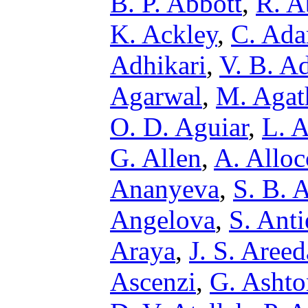
B. P. Abbott
,
R. A
K. Ackley
,
C. Ad
Adhikari
,
V. B. A
Agarwal
,
M. Agat
O. D. Aguiar
,
L. A
G. Allen
,
A. Alloc
Ananyeva
,
S. B. 
Angelova
,
S. Anti
Araya
,
J. S. Areed
Ascenzi
,
G. Ashto