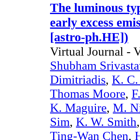
The luminous typ
early excess emi
[astro-ph.HE])
Virtual Journal - 
Shubham Srivasta
Dimitriadis
,
K. C.
Thomas Moore
,
F
K. Maguire
,
M. Ni
Sim
,
K. W. Smith
Ting-Wan Chen
,