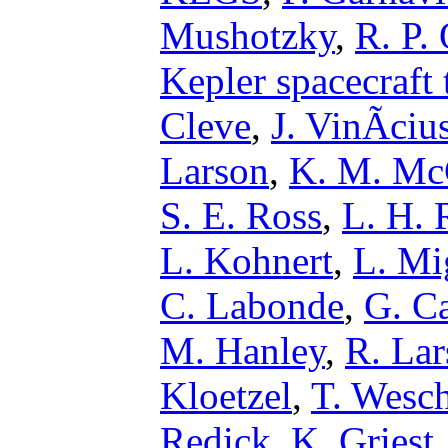
Mushotzky
,
R. P. 
Kepler spacecraft
Cleve
,
J. VinÃ­ci
Larson
,
K. M. Mc
S. E. Ross
,
L. H. 
L. Kohnert
,
L. Mi
C. Labonde
,
G. Ca
M. Hanley
,
R. Lar
Kloetzel
,
T. Wesch
Redick
,
K. Griest