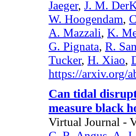
Jaeger
,
J. M. Der
W. Hoogendam
,
C
A. Mazzali
,
K. Me
G. Pignata
,
R. San
Tucker
,
H. Xiao
,
https://arxiv.org
Can tidal disrup
measure black h
Virtual Journal - 
C. R. Angus
,
A. J