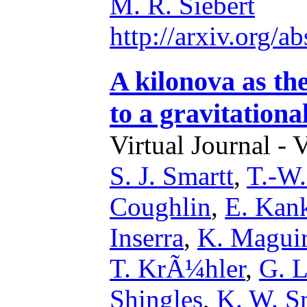
M. R. Siebert
http://arxiv.org/
A kilonova as th
to a gravitation
Virtual Journal - 
S. J. Smartt
,
T.-W
Coughlin
,
E. Kan
Inserra
,
K. Magui
T. KrÃ¼hler
,
G. L
Shingles
,
K. W. S