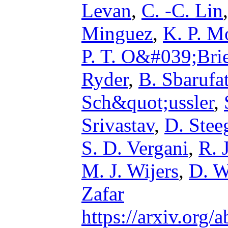
Levan
,
C. -C. Lin
Minguez
,
K. P. M
P. T. O&#039;Bri
Ryder
,
B. Sbarufat
Sch&quot;ussler
,
Srivastav
,
D. Stee
S. D. Vergani
,
R. 
M. J. Wijers
,
D. W
Zafar
https://arxiv.org