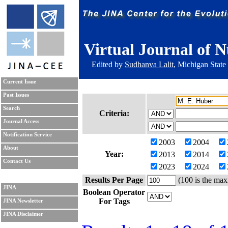
Virtual Journal of N
Edited by
Sudhanva Lalit
, Michigan State
Current Issue
Past Issues
Search
Criteria:
Journal Access
Notification Service
2003
2004
About
Year:
2013
2014
Contact Us
2023
2024
Results Per Page
(100 is the max
JINA
Boolean Operator
For Tags
JINA Newsletter
JINA Disclaimer