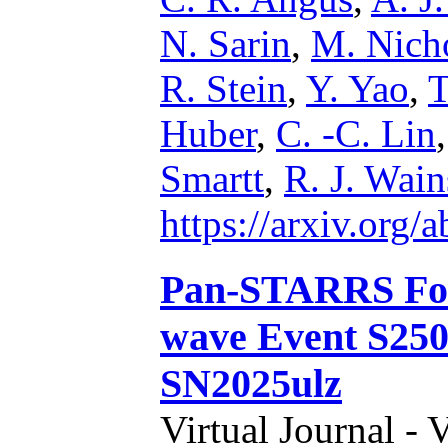
N. Sarin
,
M. Nich
R. Stein
,
Y. Yao
,
T
Huber
,
C. -C. Lin
Smartt
,
R. J. Wain
https://arxiv.org
Pan-STARRS Foll
wave Event S250
SN2025ulz
Virtual Journal - 