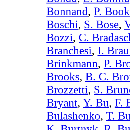
Bonnand
,
P. Book
Boschi
,
S. Bose
,
V
Bozzi
,
C. Bradasc
Branchesi
,
I. Bra
Brinkmann
,
P. Br
Brooks
,
B. C. Br
Brozzetti
,
S. Brun
Bryant
,
Y. Bu
,
F. 
Bulashenko
,
T. Bu
K. Burtnyk
,
R. Bu