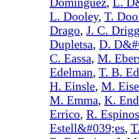
Dominguez
,
L. D
L. Dooley
,
T. Doo
Drago
,
J. C. Drig
Dupletsa
,
D. D&#
C. Eassa
,
M. Eber
Edelman
,
T. B. E
H. Einsle
,
M. Eis
M. Emma
,
K. En
Errico
,
R. Espino
Estell&#039;es
,
T