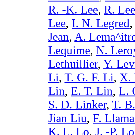
R. -K. Lee
,
R. Le
Lee
,
I. N. Legred
Jean
,
A. Lema^itr
Lequime
,
N. Lero
Lethuillier
,
Y. Lev
Li
,
T. G. F. Li
,
X. 
Lin
,
E. T. Lin
,
L. 
S. D. Linker
,
T. B
Jian Liu
,
F. Llamas
K. L. Lo
,
J. -P. L