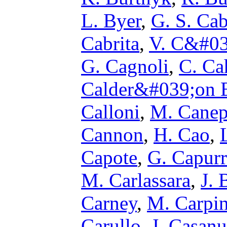
L. Byer
,
G. S. Ca
Cabrita
,
V. C&#03
G. Cagnoli
,
C. Ca
Calder&#039;on B
Calloni
,
M. Cane
Cannon
,
H. Cao
,
Capote
,
G. Capurr
M. Carlassara
,
J. 
Carney
,
M. Carpin
Carullo
,
J. Casan