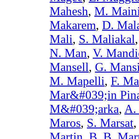
Mahesh
,
M. Main
Makarem
,
D. Mal
Mali
,
S. Maliakal
N. Man
,
V. Mandi
Mansell
,
G. Mans
M. Mapelli
,
F. Ma
Mar&#039;in Pin
M&#039;arka
,
A.
Maros
,
S. Marsat
Martin
,
B. B. Mar