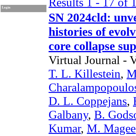
Results 1 - 17 of 
Login
SN 2024cld: unve
histories of evol
core collapse su
Virtual Journal - 
T. L. Killestein
,
M
Charalampopoulo
D. L. Coppejans
,
Galbany
,
B. Gods
Kumar
,
M. Magee