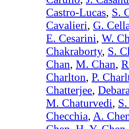
Castro-Lucas
,
S. 
Cavalieri
,
G. Cell
E. Cesarini
,
W. Ch
Chakraborty
,
S. C
Chan
,
M. Chan
,
R
Charlton
,
P. Charl
Chatterjee
,
Debara
M. Chaturvedi
,
S.
Checchia
,
A. Che
Chen
,
H. Y. Chen