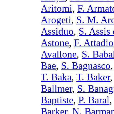
Aritomi
,
F. Armat
Arogeti
,
S. M. Ar
Assiduo
,
S. Assis
Astone
,
F. Attadio
Avallone
,
S. Baba
Bae
,
S. Bagnasco
T. Baka
,
T. Baker
Ballmer
,
S. Banagi
Baptiste
,
P. Baral
Barker
,
N. Barma