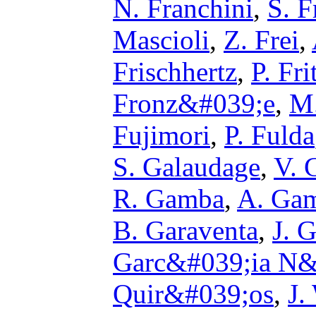
N. Franchini
,
S. F
Mascioli
,
Z. Frei
,
Frischhertz
,
P. Fri
Fronz&#039;e
,
M.
Fujimori
,
P. Fulda
S. Galaudage
,
V. 
R. Gamba
,
A. Ga
B. Garaventa
,
J. 
Garc&#039;ia N&
Quir&#039;os
,
J.