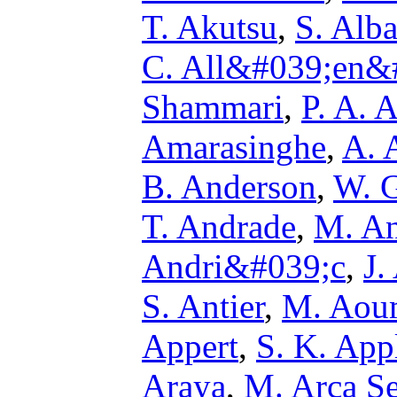
T. Akutsu
,
S. Alba
C. All&#039;en&
Shammari
,
P. A. A
Amarasinghe
,
A. 
B. Anderson
,
W. G
T. Andrade
,
M. An
Andri&#039;c
,
J.
S. Antier
,
M. Aou
Appert
,
S. K. App
Araya
,
M. Arca S