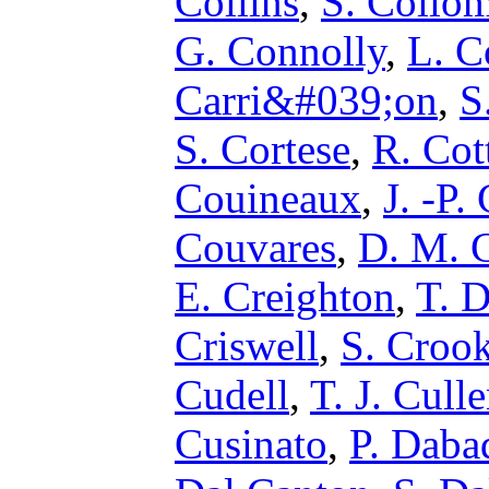
Collins
,
S. Collo
G. Connolly
,
L. C
Carri&#039;on
,
S
S. Cortese
,
R. Co
Couineaux
,
J. -P.
Couvares
,
D. M. 
E. Creighton
,
T. D
Criswell
,
S. Croo
Cudell
,
T. J. Cull
Cusinato
,
P. Daba