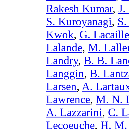
Rakesh Kumar
,
J
S. Kuroyanagi
,
S.
Kwok
,
G. Lacaill
Lalande
,
M. Lall
Landry
,
B. B. Lan
Langgin
,
B. Lantz
Larsen
,
A. Lartau
Lawrence
,
M. N. 
A. Lazzarini
,
C. L
Lecoeuche
,
H. M.