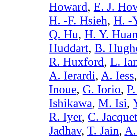
Howard
,
E. J. Ho
H. -F. Hsieh
,
H. -
Q. Hu
,
H. Y. Hua
Huddart
,
B. Hugh
R. Huxford
,
L. Ia
A. Ierardi
,
A. Iess
Inoue
,
G. Iorio
,
P.
Ishikawa
,
M. Isi
,
R. Iyer
,
C. Jacque
Jadhav
,
T. Jain
,
A.