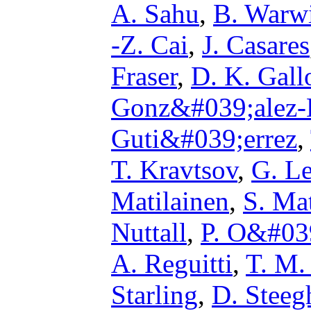
A. Sahu
,
B. Warw
-Z. Cai
,
J. Casares
Fraser
,
D. K. Gal
Gonz&#039;alez-
Guti&#039;errez
,
T. Kravtsov
,
G. L
Matilainen
,
S. Mat
Nuttall
,
P. O&#03
A. Reguitti
,
T. M.
Starling
,
D. Steeg