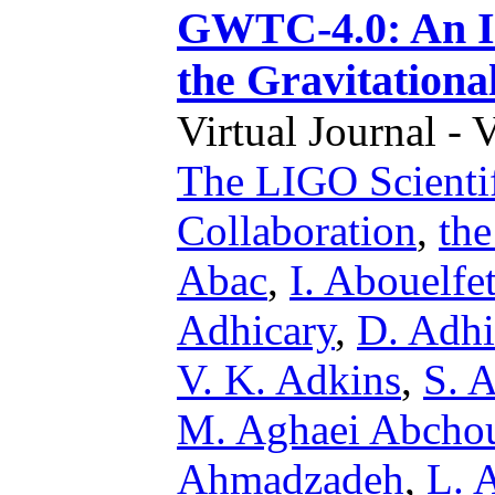
GWTC-4.0: An Int
the Gravitationa
Virtual Journal - 
The LIGO Scientif
Collaboration
,
th
Abac
,
I. Abouelfe
Adhicary
,
D. Adhi
V. K. Adkins
,
S. 
M. Aghaei Abcho
Ahmadzadeh
,
L. 