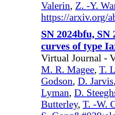
Valerin
,
Z. -Y. W
https://arxiv.org
SN 2024bfu, SN 2
curves of type I
Virtual Journal - 
M. R. Magee
,
T. L
Godson
,
D. Jarvis
Lyman
,
D. Steegh
Butterley
,
T. -W. 