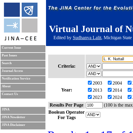
Virtual Journal of N
Edited by
Sudhanva Lalit
, Michigan State
Current Issue
Past Issues
Search
Criteria:
Journal Access
Notification Service
2003
2004
About
Year:
2013
2014
Contact Us
2023
2024
Results Per Page
(100 is the max
JINA
Boolean Operator
For Tags
JINA Newsletter
JINA Disclaimer