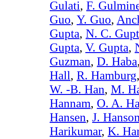
Gulati
,
F. Gulmine
Guo
,
Y. Guo
,
Anc
Gupta
,
N. C. Gup
Gupta
,
V. Gupta
,
Guzman
,
D. Haba
Hall
,
R. Hamburg
W. -B. Han
,
M. H
Hannam
,
O. A. H
Hansen
,
J. Hanso
Harikumar
,
K. Har