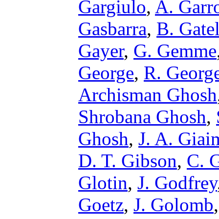
Gargiulo
,
A. Garr
Gasbarra
,
B. Gate
Gayer
,
G. Gemme
George
,
R. Georg
Archisman Ghosh
Shrobana Ghosh
,
Ghosh
,
J. A. Giai
D. T. Gibson
,
C. G
Glotin
,
J. Godfrey
Goetz
,
J. Golomb