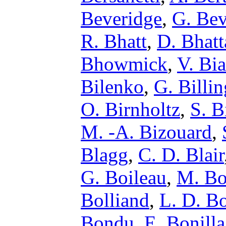
Beveridge
,
G. Bev
R. Bhatt
,
D. Bhatt
Bhowmick
,
V. Bi
Bilenko
,
G. Billin
O. Birnholtz
,
S. B
M. -A. Bizouard
,
Blagg
,
C. D. Blair
G. Boileau
,
M. Bo
Bolliand
,
L. D. B
Bondu
,
E. Bonilla