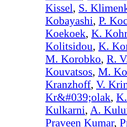
Kissel
,
S. Klimen
Kobayashi
,
P. Ko
Koekoek
,
K. Kohr
Kolitsidou
,
K. Ko
M. Korobko
,
R. V
Kouvatsos
,
M. Ko
Kranzhoff
,
V. Kri
Kr&#039;olak
,
K.
Kulkarni
,
A. Kul
Praveen Kumar
,
P