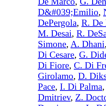
De Marco
,
G. Dem
D&#039;Emilio
,
DePergola
,
R. De 
M. Desai
,
R. DeS
Simone
,
A. Dhani
Di Cesare
,
G. Did
Di Fiore
,
C. Di F
Girolamo
,
D. Dik
Pace
,
I. Di Palma
Dmitriev
,
Z. Doct