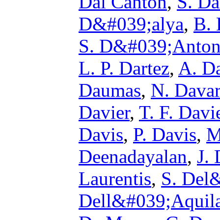
Dal Canton
,
S. D
D&#039;alya
,
B.
S. D&#039;Anton
L. P. Dartez
,
A. D
Daumas
,
N. Davar
Davier
,
T. F. Davi
Davis
,
P. Davis
,
M
Deenadayalan
,
J. 
Laurentis
,
S. Del
Dell&#039;Aquil