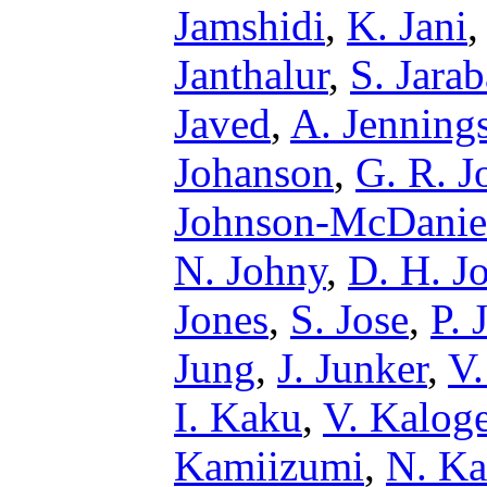
Jamshidi
,
K. Jani
Janthalur
,
S. Jarab
Javed
,
A. Jenning
Johanson
,
G. R. J
Johnson-McDanie
N. Johny
,
D. H. J
Jones
,
S. Jose
,
P. 
Jung
,
J. Junker
,
V.
I. Kaku
,
V. Kalog
Kamiizumi
,
N. K