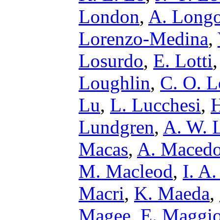
London
,
A. Long
Lorenzo-Medina
,
Losurdo
,
E. Lotti
Loughlin
,
C. O. L
Lu
,
L. Lucchesi
,
H
Lundgren
,
A. W. L
Macas
,
A. Maced
M. Macleod
,
I. A
Macri
,
K. Maeda
,
Magee
,
E. Maggi