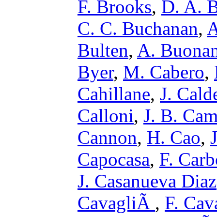
F. Brooks
,
D. A. 
C. C. Buchanan
,
A
Bulten
,
A. Buona
Byer
,
M. Cabero
,
Cahillane
,
J. Cald
Calloni
,
J. B. Ca
Cannon
,
H. Cao
,
Capocasa
,
F. Car
J. Casanueva Diaz
CavagliÃ
,
F. Cava