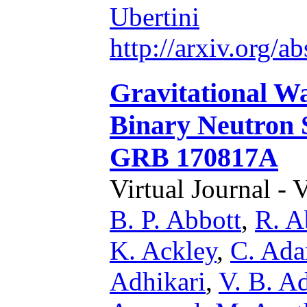
Ubertini
http://arxiv.org/
Gravitational 
Binary Neutron
GRB 170817A
Virtual Journal - 
B. P. Abbott
,
R. A
K. Ackley
,
C. Ad
Adhikari
,
V. B. A