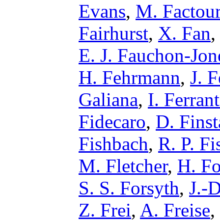
Evans
,
M. Factou
Fairhurst
,
X. Fan
E. J. Fauchon-Jon
H. Fehrmann
,
J. F
Galiana
,
I. Ferran
Fidecaro
,
D. Fins
Fishbach
,
R. P. Fi
M. Fletcher
,
H. F
S. S. Forsyth
,
J.-D
Z. Frei
,
A. Freise
,