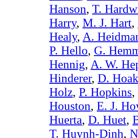
Hanson
,
T. Hardw
Harry
,
M. J. Hart
,
Healy
,
A. Heidma
P. Hello
,
G. Hemm
Hennig
,
A. W. Hep
Hinderer
,
D. Hoa
Holz
,
P. Hopkins
,
Houston
,
E. J. Ho
Huerta
,
D. Huet
,
T. Huynh-Dinh
,
N