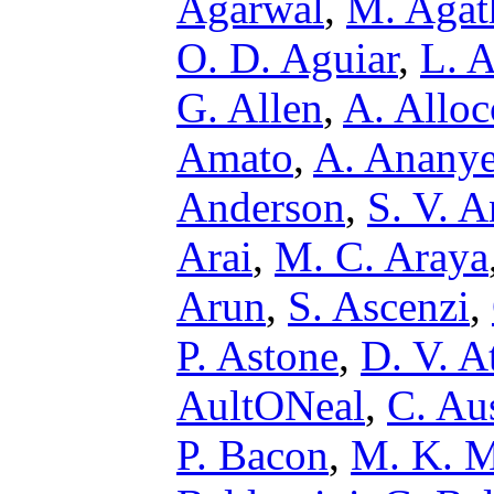
Agarwal
,
M. Agat
O. D. Aguiar
,
L. A
G. Allen
,
A. Alloc
Amato
,
A. Anany
Anderson
,
S. V. 
Arai
,
M. C. Araya
Arun
,
S. Ascenzi
,
P. Astone
,
D. V. A
AultONeal
,
C. Au
P. Bacon
,
M. K. M