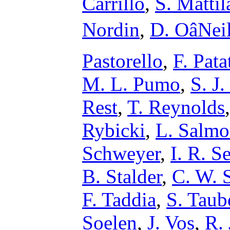
Carrillo
,
S. Mattil
Nordin
,
D. OâNei
Pastorello
,
F. Pata
M. L. Pumo
,
S. J.
Rest
,
T. Reynolds
Rybicki
,
L. Salm
Schweyer
,
I. R. S
B. Stalder
,
C. W. 
F. Taddia
,
S. Taub
Soelen
,
J. Vos
,
R. 