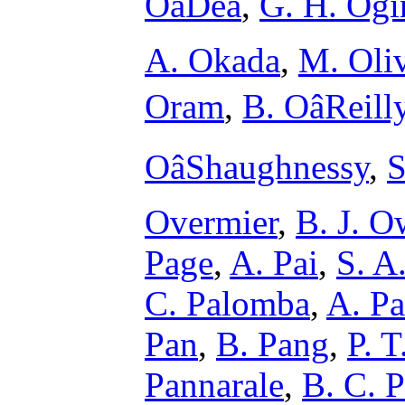
OâDea
,
G. H. Ogi
A. Okada
,
M. Oli
Oram
,
B. OâReill
OâShaughnessy
,
S
Overmier
,
B. J. 
Page
,
A. Pai
,
S. A
C. Palomba
,
A. Pa
Pan
,
B. Pang
,
P. T
Pannarale
,
B. C. P