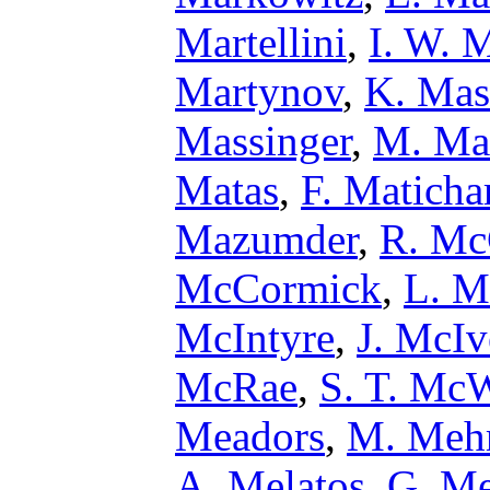
Martellini
,
I. W. 
Martynov
,
K. Ma
Massinger
,
M. Ma
Matas
,
F. Maticha
Mazumder
,
R. Mc
McCormick
,
L. M
McIntyre
,
J. McIv
McRae
,
S. T. McW
Meadors
,
M. Meh
A. Melatos
,
G. Me