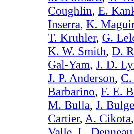
Coughlin
,
E. Kan
Inserra
,
K. Magui
T. Kruhler
,
G. Lel
K. W. Smith
,
D. R
Gal-Yam
,
J. D. L
J. P. Anderson
,
C.
Barbarino
,
F. E. B
M. Bulla
,
J. Bulge
Cartier
,
A. Cikota
Valle
,
L. Denneau