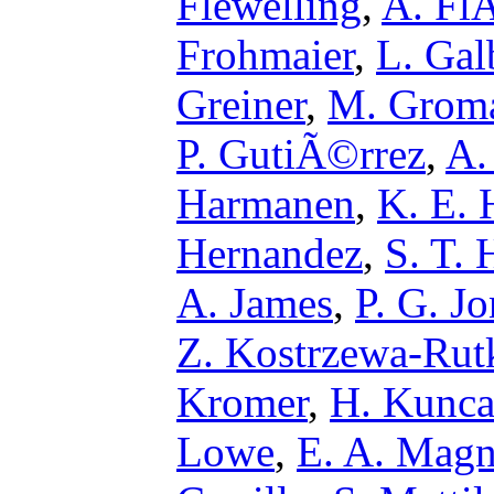
Flewelling
,
A. Fl
Frohmaier
,
L. Gal
Greiner
,
M. Grom
P. GutiÃ©rrez
,
A.
Harmanen
,
K. E. 
Hernandez
,
S. T.
A. James
,
P. G. Jo
Z. Kostrzewa-Ru
Kromer
,
H. Kunca
Lowe
,
E. A. Magn