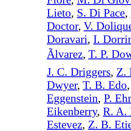
Lieto
,
S. Di Pace
,
Doctor
,
V. Doliqu
Doravari
,
I. Dorri
Ãlvarez
,
T. P. Do
J. C. Driggers
,
Z.
Dwyer
,
T. B. Edo
Eggenstein
,
P. Eh
Eikenberry
,
R. A. 
Estevez
,
Z. B. Eti