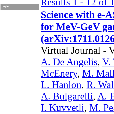
Results 1 - 12 of 
Login
Science with e
for MeV-GeV gam
(arXiv:1711.0126
Virtual Journal - 
A. De Angelis
,
V. 
McEnery
,
M. Mal
L. Hanlon
,
R. Wal
A. Bulgarelli
,
A. 
I. Kuvvetli
,
M. Pe