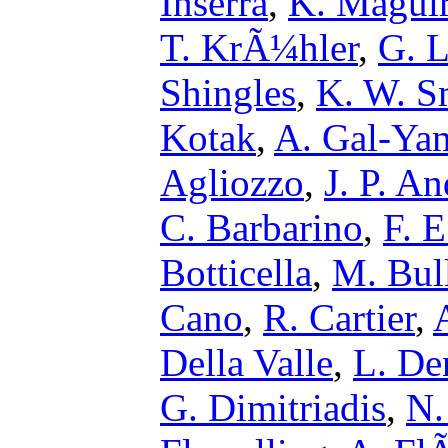
Inserra
,
K. Magui
T. KrÃ¼hler
,
G. L
Shingles
,
K. W. S
Kotak
,
A. Gal-Ya
Agliozzo
,
J. P. A
C. Barbarino
,
F. E
Botticella
,
M. Bul
Cano
,
R. Cartier
,
Della Valle
,
L. De
G. Dimitriadis
,
N.