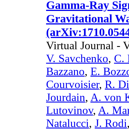
Gamma-Ray Signa
Gravitational 
(arXiv:1710.054
Virtual Journal - 
V. Savchenko
,
C. 
Bazzano
,
E. Bozz
Courvoisier
,
R. Di
Jourdain
,
A. von 
Lutovinov
,
A. Mar
Natalucci
,
J. Rodi