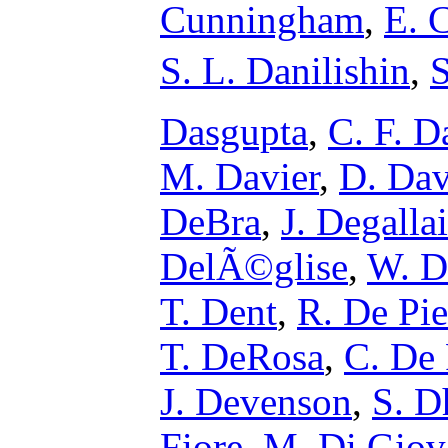
Cunningham
,
E. 
S. L. Danilishin
,
S
Dasgupta
,
C. F. D
M. Davier
,
D. Dav
DeBra
,
J. Degalla
DelÃ©glise
,
W. D
T. Dent
,
R. De Pie
T. DeRosa
,
C. De 
J. Devenson
,
S. D
Fiore
,
M. Di Giov