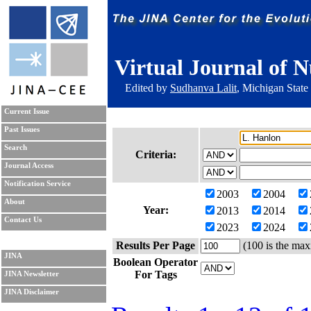
Virtual Journal of N
Edited by
Sudhanva Lalit
, Michigan State
Current Issue
Past Issues
Search
Criteria:
Journal Access
Notification Service
2003
2004
About
Year:
2013
2014
Contact Us
2023
2024
Results Per Page
(100 is the max
JINA
Boolean Operator
For Tags
JINA Newsletter
JINA Disclaimer