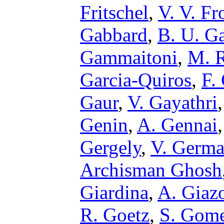
Fritschel
,
V. V. Fr
Gabbard
,
B. U. G
Gammaitoni
,
M. R
Garcia-Quiros
,
F.
Gaur
,
V. Gayathri
Genin
,
A. Gennai
Gergely
,
V. Germa
Archisman Ghosh
Giardina
,
A. Giaz
R. Goetz
,
S. Gom