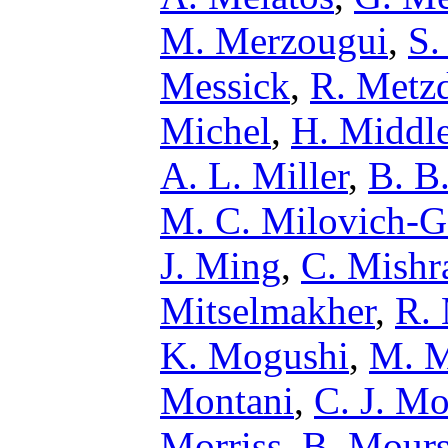
M. Merzougui
,
S.
Messick
,
R. Metzd
Michel
,
H. Middl
A. L. Miller
,
B. B.
M. C. Milovich-G
J. Ming
,
C. Mishr
Mitselmakher
,
R. 
K. Mogushi
,
M. 
Montani
,
C. J. M
Morriss
,
B. Mour