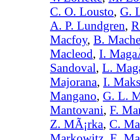
C. O. Lousto
,
G. 
A. P. Lundgren
,
R
Macfoy
,
B. Mache
Macleod
,
I. Maga
Sandoval
,
L. Mag
Majorana
,
I. Mak
Mangano
,
G. L. M
Mantovani
,
F. Ma
Z. MÃ¡rka
,
C. Ma
Markowitz
,
E. Ma