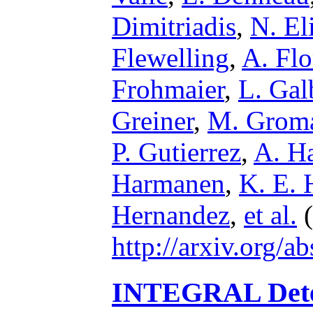
Dimitriadis
,
N. El
Flewelling
,
A. Flo
Frohmaier
,
L. Gal
Greiner
,
M. Grom
P. Gutierrez
,
A. H
Harmanen
,
K. E. 
Hernandez
,
et al.
(
http://arxiv.org/
INTEGRAL Detect