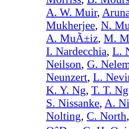
A. W. Muir
,
Aruna
Mukherjee
,
N. M
A. MuÃ±iz
,
M. M
I. Nardecchia
,
L. 
Neilson
,
G. Nele
Neunzert
,
L. Nevi
K. Y. Ng
,
T. T. N
S. Nissanke
,
A. Ni
Nolting
,
C. North