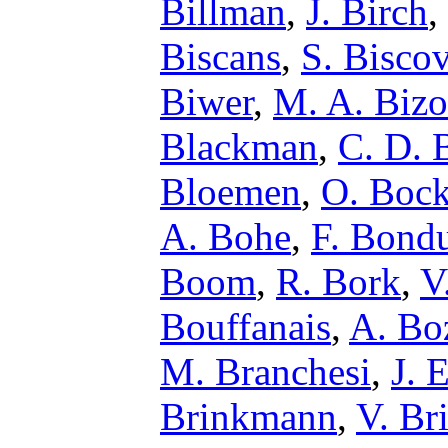
Billman
,
J. Birch
,
Biscans
,
S. Bisco
Biwer
,
M. A. Bizo
Blackman
,
C. D. B
Bloemen
,
O. Boc
A. Bohe
,
F. Bond
Boom
,
R. Bork
,
V
Bouffanais
,
A. Bo
M. Branchesi
,
J. 
Brinkmann
,
V. Br