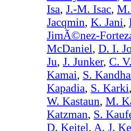
Isa
,
J.-M. Isac
,
M. 
Jacqmin
,
K. Jani
,
JimÃ©nez-Fortez
McDaniel
,
D. I. J
Ju
,
J. Junker
,
C. V
Kamai
,
S. Kandh
Kapadia
,
S. Karki
W. Kastaun
,
M. Ka
Katzman
,
S. Kauf
D. Keitel
,
A. J. K