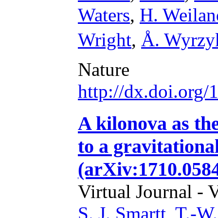
Waters
,
H. Weilan
Wright
,
Å. Wyrz
Nature
http://dx.doi.org
A kilonova as th
to a gravitationa
(arXiv:1710.058
Virtual Journal - 
S. J. Smartt
,
T.-W