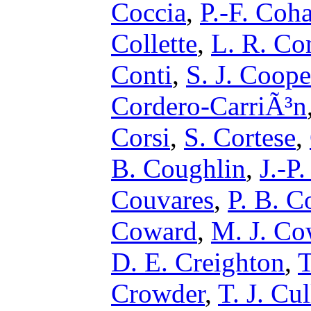
Coccia
,
P.-F. Coh
Collette
,
L. R. Co
Conti
,
S. J. Coope
Cordero-CarriÃ³n
Corsi
,
S. Cortese
,
B. Coughlin
,
J.-P
Couvares
,
P. B. C
Coward
,
M. J. Co
D. E. Creighton
,
T
Crowder
,
T. J. Cu