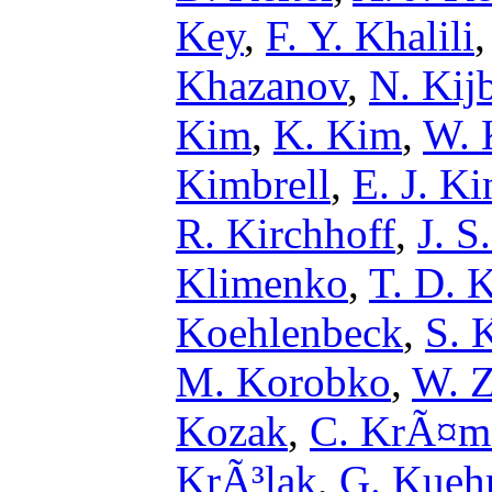
Key
,
F. Y. Khalili
Khazanov
,
N. Kij
Kim
,
K. Kim
,
W. 
Kimbrell
,
E. J. Ki
R. Kirchhoff
,
J. S
Klimenko
,
T. D. 
Koehlenbeck
,
S. 
M. Korobko
,
W. Z
Kozak
,
C. KrÃ¤m
KrÃ³lak
,
G. Kueh