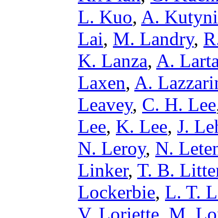
L. Kuo
,
A. Kutyni
Lai
,
M. Landry
,
R
K. Lanza
,
A. Lart
Laxen
,
A. Lazzari
Leavey
,
C. H. Lee
Lee
,
K. Lee
,
J. L
N. Leroy
,
N. Lete
Linker
,
T. B. Litt
Lockerbie
,
L. T. 
V. Loriette
,
M. Lo