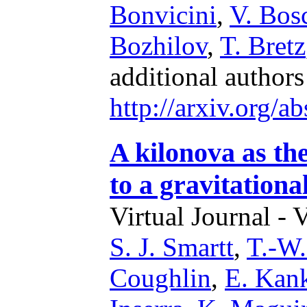
Bonvicini
,
V. Bo
Bozhilov
,
T. Bretz
additional author
http://arxiv.org/
A kilonova as th
to a gravitation
Virtual Journal - 
S. J. Smartt
,
T.-W
Coughlin
,
E. Kan