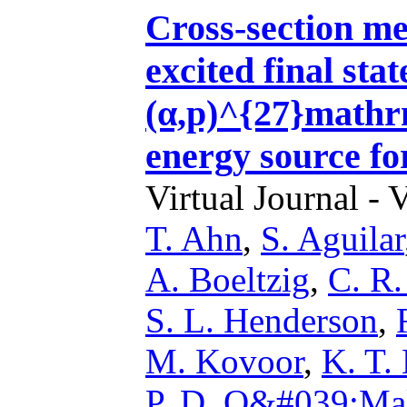
Cross-section me
excited final st
(α,p)^{27}mathrm
energy source fo
Virtual Journal - 
T. Ahn
,
S. Aguilar
A. Boeltzig
,
C. R.
S. L. Henderson
,
M. Kovoor
,
K. T.
P. D. O&#039;Ma