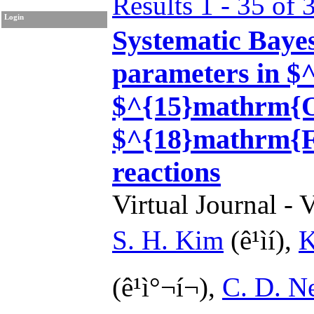
Results 1 - 35 of 
Login
Systematic Bayes
parameters in $
$^{15}mathrm{O
$^{18}mathrm{F
reactions
Virtual Journal - 
S. H. Kim
(ê¹ìí),
K
(ê¹ì°¬í¬),
C. D. Ne