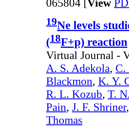
065804 [
View
PD
19
Ne levels stud
18
(
F+p) reaction
Virtual Journal - 
A. S. Adekola
,
C.
Blackmon
,
K. Y. 
R. L. Kozub
,
T. N
Pain
,
J. F. Shriner
Thomas