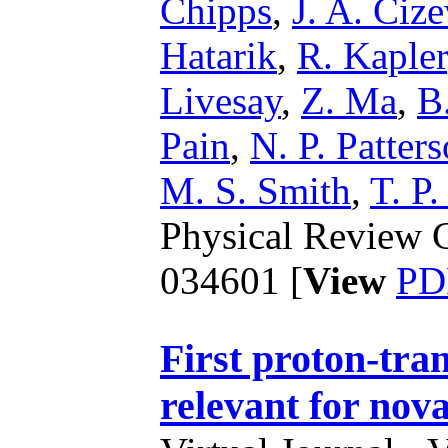
Chipps
,
J. A. Ciz
Hatarik
,
R. Kapler
Livesay
,
Z. Ma
,
B
Pain
,
N. P. Patter
M. S. Smith
,
T. P
Physical Review C
034601 [
View
PD
First proton-tra
relevant for nov