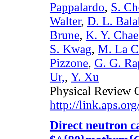
Pappalardo
,
S. Ch
Walter
,
D. L. Bala
Brune
,
K. Y. Chae
S. Kwag
,
M. La C
Pizzone
,
G. G. Ra
Ur,
,
Y. Xu
Physical Review 
http://link.aps.o
Direct neutron c