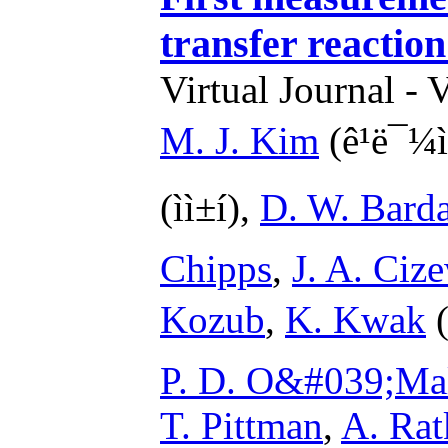
transfer reacti
Virtual Journal - 
M. J. Kim
(ê¹ë¯¼
(ìì±í),
D. W. Bard
Chipps
,
J. A. Ciz
Kozub
,
K. Kwak
(
P. D. O&#039;Ma
T. Pittman
,
A. Rat