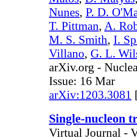
Nunes
,
P. D. O'Ma
T. Pittman
,
A. Rob
M. S. Smith
,
I. S
Villano
,
G. L. Wi
arXiv.org - Nucle
Issue: 16 Mar
arXiv:1203.3081
Single-nucleon t
Virtual Journal - 