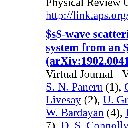
Physical Review 
http://link.aps.o
$s$-wave scatter
system from an $
(arXiv:1902.0041
Virtual Journal - 
S. N. Paneru
(1),
Livesay
(2),
U. Gr
W. Bardayan
(4),
7),
D. S. Connoll