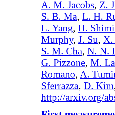
A. M. Jacobs
,
Z. 
S. B. Ma
,
L. H. R
L. Yang
,
H. Shimi
Murphy
,
J. Su
,
X.
S. M. Cha
,
N. N. 
G. Pizzone
,
M. La
Romano
,
A. Tumi
Sferrazza
,
D. Kim
http://arxiv.org/
First measuremen