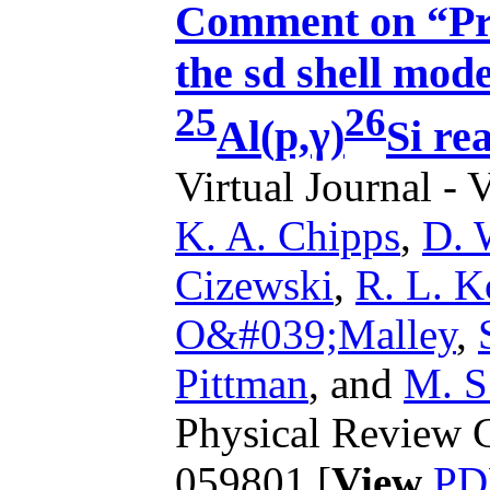
Comment on “Pro
the sd shell mod
25
26
Al(p,γ)
Si re
Virtual Journal - 
K. A. Chipps
,
D. 
Cizewski
,
R. L. 
O&#039;Malley
,
Pittman
,
and
M. S
Physical Review C
059801 [
View
PD