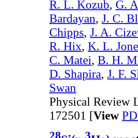
R. L. Kozub
,
G. A
Bardayan
,
J. C. 
Chipps
,
J. A. Ciz
R. Hix
,
K. L. Jone
C. Matei
,
B. H. M
D. Shapira
,
J. F. 
Swan
Physical Review L
172501 [
View
PD
28
3