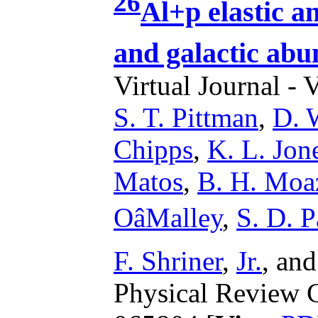
26
Al+p elastic an
and galactic ab
Virtual Journal - 
S. T. Pittman
,
D. 
Chipps
,
K. L. Jon
Matos
,
B. H. Moa
OâMalley
,
S. D. P
F. Shriner
,
Jr.
,
an
Physical Review C