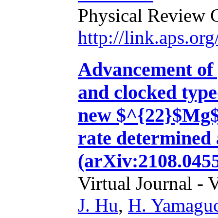
Physical Review 
http://link.aps.o
Advancement of 
and clocked type
new $^{22}$Mg$(
rate determined
(arXiv:2108.0455
Virtual Journal - 
J. Hu
,
H. Yamagu