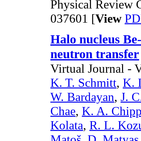
Physical Review C
037601 [
View
PD
Halo nucleus Be-
neutron transfer
Virtual Journal - 
K. T. Schmitt
,
K. 
W. Bardayan
,
J. 
Chae
,
K. A. Chip
Kolata
,
R. L. Koz
Matoš
,
D. Matyas