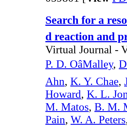
Search for a res
d reaction and 
Virtual Journal - 
P. D. OâMalley
,
D
Ahn
,
K. Y. Chae
,
Howard
,
K. L. Jo
M. Matos
,
B. M. 
Pain
,
W. A. Peters