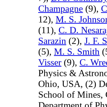
Champagne
(9),
C
12),
M. S. Johnso
(11),
C. D. Nesara
Sarazin
(2),
J. F. 
(5),
M. S. Smith
(
Visser
(9),
C. Wre
Physics & Astrono
Ohio, USA,
(2) D
School of Mines,
Department of Phy