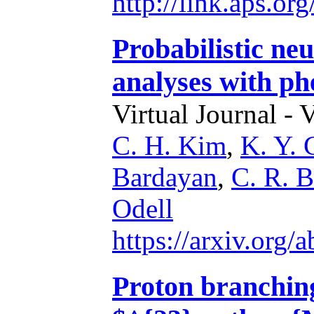
http://link.aps.o
Probabilistic ne
analyses with p
Virtual Journal - 
C. H. Kim
,
K. Y. 
Bardayan
,
C. R. 
Odell
https://arxiv.org
Proton branching