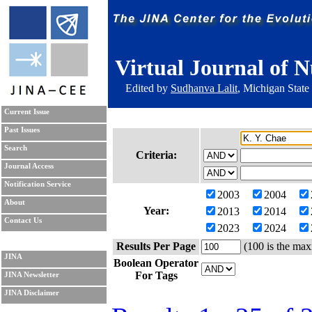
Virtual Journal of N
Edited by
Sudhanva Lalit
, Michigan State
Current Issue
Past Issues
Search
Criteria:
Journal Access
Notification Service
2003
2004
About
Year:
2013
2014
Contact Us
2023
2024
Results Per Page
(100 is the max
JINA
Boolean Operator
For Tags
JINA Newsletter
JINA Disclaimer