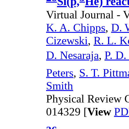
Si(p,
He) reac
Virtual Journal - 
K. A. Chipps
,
D. 
Cizewski
,
R. L. 
D. Nesaraja
,
P. D.
Peters
,
S. T. Pittm
Smith
Physical Review C
014329 [
View
PD