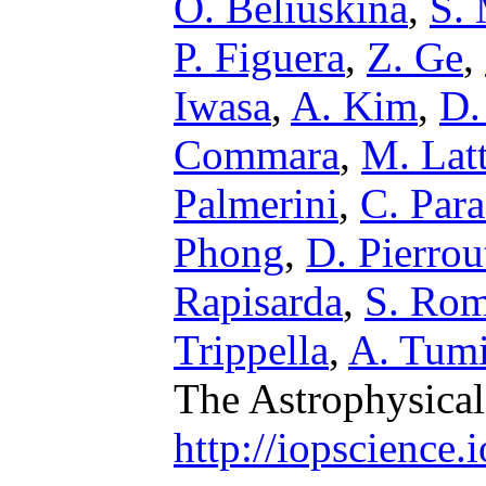
O. Beliuskina
,
S.
P. Figuera
,
Z. Ge
,
Iwasa
,
A. Kim
,
D.
Commara
,
M. Lat
Palmerini
,
C. Par
Phong
,
D. Pierro
Rapisarda
,
S. Ro
Trippella
,
A. Tumi
The Astrophysical
http://iopscience