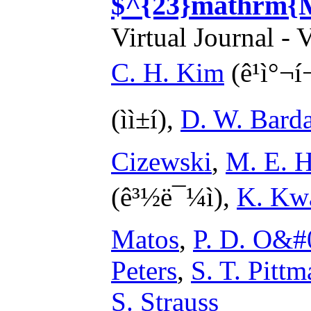
$^{23}mathrm{M
Virtual Journal - 
C. H. Kim
(ê¹ì°¬í
(ìì±í),
D. W. Bard
Cizewski
,
M. E. 
(ê³½ë¯¼ì),
K. Kw
Matos
,
P. D. O&#
Peters
,
S. T. Pittm
S. Strauss