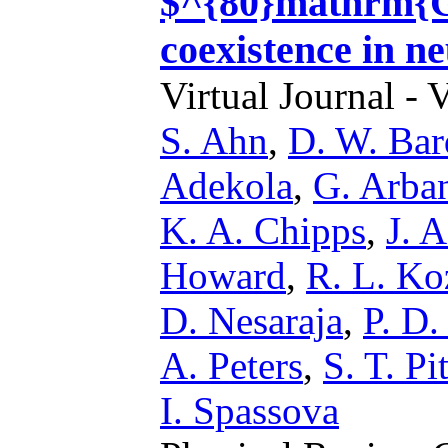
$^{80}mathrm{G
coexistence in ne
Virtual Journal - 
S. Ahn
,
D. W. Ba
Adekola
,
G. Arba
K. A. Chipps
,
J. 
Howard
,
R. L. Ko
D. Nesaraja
,
P. D
A. Peters
,
S. T. P
I. Spassova