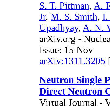
S. T. Pittman
,
A. 
Jr
,
M. S. Smith
,
I
Upadhyay
,
A. N. 
arXiv.org - Nucle
Issue: 15 Nov
arXiv:1311.3205
Neutron Single P
Direct Neutron C
Virtual Journal - 