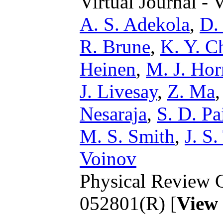
Virtual Journal - 
A. S. Adekola
,
D.
R. Brune
,
K. Y. C
Heinen
,
M. J. Hor
J. Livesay
,
Z. Ma
Nesaraja
,
S. D. Pa
M. S. Smith
,
J. S
Voinov
Physical Review C
052801(R) [
View