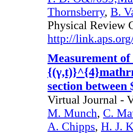
Thornsberry
,
B. V
Physical Review 
http://link.aps.o
Measurement of 
{(γ,t)}^{4}mathr
section between
Virtual Journal - 
M. Munch
,
C. Ma
A. Chipps
,
H. J. 