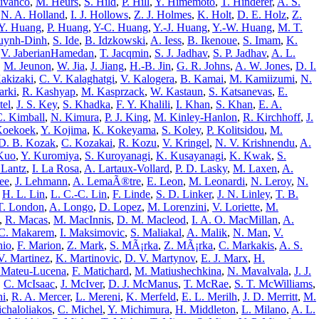
ivanco
,
M. Heurs
,
S. Hild
,
P. Hill
,
Y. Himemoto
,
T. Hinderer
,
A. S.
,
N. A. Holland
,
I. J. Hollows
,
Z. J. Holmes
,
K. Holt
,
D. E. Holz
,
Z.
Y. Huang
,
P. Huang
,
Y-C. Huang
,
Y.-J. Huang
,
Y.-W. Huang
,
M. T.
uynh-Dinh
,
S. Ide
,
B. Idzkowski
,
A. Iess
,
B. Ikenoue
,
S. Imam
,
K.
,
V. JaberianHamedan
,
T. Jacqmin
,
S. J. Jadhav
,
S. P. Jadhav
,
A. L.
,
M. Jeunon
,
W. Jia
,
J. Jiang
,
H.-B. Jin
,
G. R. Johns
,
A. W. Jones
,
D. I.
akizaki
,
C. V. Kalaghatgi
,
V. Kalogera
,
B. Kamai
,
M. Kamiizumi
,
N.
arki
,
R. Kashyap
,
M. Kasprzack
,
W. Kastaun
,
S. Katsanevas
,
E.
tel
,
J. S. Key
,
S. Khadka
,
F. Y. Khalili
,
I. Khan
,
S. Khan
,
E. A.
. Kimball
,
N. Kimura
,
P. J. King
,
M. Kinley-Hanlon
,
R. Kirchhoff
,
J.
Koekoek
,
Y. Kojima
,
K. Kokeyama
,
S. Koley
,
P. Kolitsidou
,
M.
D. B. Kozak
,
C. Kozakai
,
R. Kozu
,
V. Kringel
,
N. V. Krishnendu
,
A.
Kuo
,
Y. Kuromiya
,
S. Kuroyanagi
,
K. Kusayanagi
,
K. Kwak
,
S.
 Lantz
,
I. La Rosa
,
A. Lartaux-Vollard
,
P. D. Lasky
,
M. Laxen
,
A.
ee
,
J. Lehmann
,
A. LemaÃ®tre
,
E. Leon
,
M. Leonardi
,
N. Leroy
,
N.
,
H. L. Lin
,
L. C.-C. Lin
,
F. Linde
,
S. D. Linker
,
J. N. Linley
,
T. B.
T. London
,
A. Longo
,
D. Lopez
,
M. Lorenzini
,
V. Loriette
,
M.
,
R. Macas
,
M. MacInnis
,
D. M. Macleod
,
I. A. O. MacMillan
,
A.
C. Makarem
,
I. Maksimovic
,
S. Maliakal
,
A. Malik
,
N. Man
,
V.
hio
,
F. Marion
,
Z. Mark
,
S. MÃ¡rka
,
Z. MÃ¡rka
,
C. Markakis
,
A. S.
V. Martinez
,
K. Martinovic
,
D. V. Martynov
,
E. J. Marx
,
H.
 Mateu-Lucena
,
F. Matichard
,
M. Matiushechkina
,
N. Mavalvala
,
J. J.
,
C. McIsaac
,
J. McIver
,
D. J. McManus
,
T. McRae
,
S. T. McWilliams
,
ni
,
R. A. Mercer
,
L. Mereni
,
K. Merfeld
,
E. L. Merilh
,
J. D. Merritt
,
M.
ichaloliakos
,
C. Michel
,
Y. Michimura
,
H. Middleton
,
L. Milano
,
A. L.