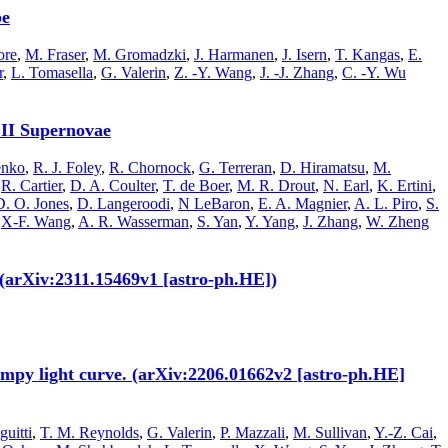
pe
ore
,
M. Fraser
,
M. Gromadzki
,
J. Harmanen
,
J. Isern
,
T. Kangas
,
E.
r
,
L. Tomasella
,
G. Valerin
,
Z. -Y. Wang
,
J. -J. Zhang
,
C. -Y. Wu
 II Supernovae
enko
,
R. J. Foley
,
R. Chornock
,
G. Terreran
,
D. Hiramatsu
,
M.
,
R. Cartier
,
D. A. Coulter
,
T. de Boer
,
M. R. Drout
,
N. Earl
,
K. Ertini
,
D. O. Jones
,
D. Langeroodi
,
N LeBaron
,
E. A. Magnier
,
A. L. Piro
,
S.
,
X-F. Wang
,
A. R. Wasserman
,
S. Yan
,
Y. Yang
,
J. Zhang
,
W. Zheng
 (arXiv:2311.15469v1 [astro-ph.HE])
umpy light curve. (arXiv:2206.01662v2 [astro-ph.HE]
guitti
,
T. M. Reynolds
,
G. Valerin
,
P. Mazzali
,
M. Sullivan
,
Y.-Z. Cai
,