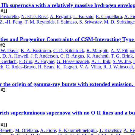
 IIb supernova with a relatively massive hydrogen envelo
e #11
Pastorello
,
N. Elias-Rosa
,
A. Reguitti
,
L. Borsato
,
E. Cappellaro
,
A. Fi
Z. -H. Peng
,
T. M. Reynolds
,
I. Salmaso
,
S. Srivastav
,
M. D. Stritzinge
ties and Progenitor Constraints of CSM-Interacting Type
 #2
 W. Davis
,
K. A. Bostroem
,
C. D. Kilpatrick
,
R. Margutti
,
A. V. Filipp
,
D. A. Howell
,
J. P. Anderson
,
C. R. Angus
,
K. Auchettl
,
T. G. Brink
 Gerlach
,
F. Guo
,
A. Haynie
,
G. Hosseinzadeh
,
A. L. Ibik
,
S. W. Jha
,
ch
,
C. Rojas-Bravo
,
H. Sears
,
K. Taggart
,
V. A. Villar
,
R. J. Wainscoat
r the origin of gamma-ray bursts with extended emission.
 #2
rich superluminous supernova with no O II lines and a b
e #11
Benetti
,
M. Orellana
,
A. Fiore
,
E. Karamehmetoglu
,
T. Kravtsov
,
A. Re