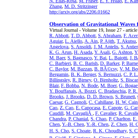
N. Elias-Rosa
,
M. Fraser
,
E. Y. Hsiao
,
E. Kan
Zhang
,
M. D. Stritzinger
http://arxiv.org/abs/2206.01662
Observation of Gravitational Waves
Virtual Journal - Volume 19, Issue 27 - articl
R. Abbott
,
T. D. Abbott
,
S. Abraham
,
F. Ace
Aguiar
,
L. Aiello
,
A. Ain
,
P. Ajith
,
T. Akutsu
Angelova
,
S. Ansoldi
,
J. M. Antelis
,
S. Antier
K. G. Arun
,
H. Asada
,
Y. Asali
,
G. Ashton
,
Y
M. Baer
,
S. Bagnasco
,
Y. Bai
,
L. Baiotti
,
J. B
C. Barbieri
,
B. C. Barish
,
D. Barker
,
P. Barn
C. Baylor
,
M. Bazzan
,
B. BÃ©csy
,
V. M. Be
Bergamin
,
B. K. Berger
,
S. Bernuzzi
,
C. P. L
Billingsley
,
R. Birney
,
O. Birnholtz
,
S. Bisca
Blair
,
F. Bobba
,
N. Bode
,
M. Boer
,
G. Bogae
Y. Bouffanais
,
A. Bozzi
,
C. Bradaschia
,
P. R
Brooks
,
J. Brooks
,
D. D. Brown
,
S. Brunett
,
Caesar
,
G. Cagnoli
,
C. Cahillane
,
H. W. Cain 
Cao
,
Z. Cao
,
E. Capocasa
,
E. Capote
,
G. Car
Caudill
,
M. CavagliÃ
,
F. Cavalier
,
R. Cavali
Chandra
,
P. Chanial
,
S. Chao
,
P. Charlton
,
E.
Chen
,
Y.-B. Chen
,
Y.-R. Chen
,
Z. Chen
,
H. 
H. S. Cho
,
S. Choate
,
R. K. Choudhary
,
S. C