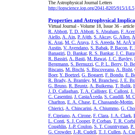
The Astrophysical Journal Letters
http://iopscience.iop.org/2041-8205/915/1/L5
Properties and Astrophysical Impli
Virtual Journal - Volume 18, Issue 36 - articl
R. Abbott
,
T. D. Abbott
,
S. Abraham
,
F. Ace
Aiello
,
A. Ain
,
P. Ajith
,
S. Akcay
,
G. Allen
,
A
K. Arai
,
M. C. Araya
,
J. S. Areeda
,
M. ArÃ¨
Austin
,
V. Avendano
,
S. Babak
,
P. Bacon
,
F.
Banagiri
,
D. Bankar
,
R. S. Bankar
,
J. C. Bar
R. Bassiri
,
A. Basti
,
M. Bawaj
,
J. C. Bayley
,
Bergmann
,
S. Bernuzzi
,
C. P. L. Berry
,
D. Be
Biscans
,
M. Bischi
,
S. Biscoveanu
,
A. Bisht
,
Boer
,
Y. Boetzel
,
G. Bogaert
,
F. Bondu
,
E. Bo
R. Brady
,
A. Bramley
,
M. Branchesi
,
J. E. B
G. Bruno
,
R. Bruntz
,
A. Buikema
,
T. Bulik
,
J. D. Callaghan
,
T. A. Callister
,
E. Calloni
,
J.
C. Casentini
,
J. CastaÃ±eda
,
S. Caudill
,
M. 
Charlton
,
E. A. Chase
,
E. Chassande-Mottin
,
Chierici
,
A. Chincarini
,
A. Chiummo
,
G. Cho
F. Cipriano
,
A. Cirone
,
F. Clara
,
J. A. Clark
,
L. Conti
,
S. J. Cooper
,
P. Corban
,
T. R. Corbi
Coughlin
,
J.-P. Coulon
,
S. T. Countryman
,
P.
G. Crowder
,
J.-R. Cudell
,
T. J. Cullen
,
A. C