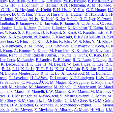
ndry
,
I. S. Heng
,
E. Hennes
,
J. Hennig
,
M. H. Hennig
,
F. Hernandez V
 C. G. Ho
,
S. Hochheim
,
D. Hofman
,
J. N. Hohmann
,
A. M. Holgado
. G. Hoy
,
D. Hoyland
,
A. Hreibi
,
B-H. Hsieh
,
Y. Hsu
,
G-Z. Huang
,
H-
Hughey
,
D. C. Y. Hui
,
V. Hui
,
S. Husa
,
S. H. Huttner
,
R. Huxford
,
T. H
G. Intini
,
K. Ioka
,
M. Isi
,
K. Isleif
,
K. Ito
,
Y. Itoh
,
B. R. Iyer
,
K. Izumi
Janthalur
,
P. Jaranowski
,
D. Jariwala
,
R. Jaume
,
A. C. Jenkins
,
C. Jeon
. Jonker
,
L. Ju
,
K. Jung
,
P. Jung
,
J. Junker
,
K. Kaihotsu
,
T. Kajita
,
M. K
er
,
Y. Kao
,
S. J. Kapadia
,
D. P. Kapasi
,
S. Karat
,
C. Karathanasis
,
S. K
wabe
,
K. Kawaguchi
,
N. Kawai
,
T. Kawasaki
,
F. KÃ©fÃ©lian
,
D. Kei
jbunchoo
,
C. Kim
,
J. C. Kim
,
J. Kim
,
K. Kim
,
W. S. Kim
,
Y.-M. Kim
,
C
,
S. Klimenko
,
A. M. Knee
,
T. D. Knowles
,
E. Knyazev
,
P. Koch
,
G. 
H. Kong
,
A. Kontos
,
N. Koper
,
M. Korobko
,
K. Kotake
,
M. Kovalam
,
umar
,
Rahul Kumar
,
Rakesh Kumar
,
J. Kume
,
K. Kuns
,
C. Kuo
,
H-S. 
 Lamberts
,
M. Landry
,
P. Landry
,
B. B. Lane
,
R. N. Lang
,
J. Lange
,
B.
 K. Lecoeuche
,
H. K. Lee
,
H. M. Lee
,
H. W. Lee
,
J. Lee
,
K. Lee
,
R. L
,
B. Li
,
J. Li
,
K. L. Li
,
T. G. F. Li
,
X. Li
,
C-Y. Lin
,
F-K. Lin
,
F-L. Lin
M. Llorens-Monteagudo
,
R. K. L. Lo
,
A. Lockwood
,
M. L. Lollie
,
L. 
usto
,
G. Lovelace
,
H. LÃ¼ck
,
D. Lumaca
,
A. P. Lundgren
,
L.-W. Luo
±a-Sandoval
,
C. MagazzÃ¹
,
R. M. Magee
,
R. Maggiore
,
E. Majorana
,
sell
,
M. Manske
,
M. Mantovani
,
M. Mapelli
,
F. Marchesoni
,
M. Marc
quina
,
S. Marsat
,
F. Martelli
,
I. W. Martin
,
R. M. Martin
,
M. Martinez
,
rot
,
T. J. Massinger
,
M. Masso-Reid
,
S. Mastrogiovanni
,
A. Matas
,
M.
 McClincy
,
S. McCormick
,
L. McCuller
,
G. I. McGhee
,
S. C. McGuire
latos
,
D. A. Melchor
,
G. Mendell
,
A. Menendez-Vazquez
,
C. S. Meno
essick
,
P. M. Meyers
,
F. Meylahn
,
A. Mhaske
,
A. Miani
,
H. Miao
,
I. M