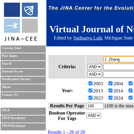
Virtual Journal of N
Edited by
Sudhanva Lalit
, Michigan State
Current Issue
Past Issues
Search
Criteria:
Journal Access
Notification Service
2003
2004
About
Year:
2013
2014
Contact Us
2023
2024
Results Per Page
(100 is the max
JINA
Boolean Operator
For Tags
JINA Newsletter
JINA Disclaimer
Results 1 - 28 of 28