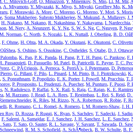
. C. Milovich-Goff
,
O. Minazzoli
,
Y. Minenkov
,
N. Mio
,
Ll. M. Mir
,
A
a
,
A. Miyamoto
,
Y. Miyazaki
,
K. Miyo
,
S. Miyoki
,
Geoffrey Mo
,
K. M
raru
,
F. Morawski
,
A. More
,
C. Moreno
,
G. Moreno
,
Y. Mori
,
S. Moris
e
,
Soma Mukherjee
,
Subroto Mukherjee
,
N. Mukund
,
A. Mullavey
,
J.
,
H. Nakano
,
M. Nakano
,
R. Nakashima
,
Y. Nakayama
,
I. Nardecchia
,
lson
,
M. Nery
,
A. Neunzert
,
K. Y. Ng
,
S. W. S. Ng
,
C. Nguyen
,
P. Ngu
M. Norman
,
C. North
,
S. Nozaki
,
L. K. Nuttall
,
J. Oberling
,
B. D. Oâ
,
F. Ohme
,
H. Ohta
,
M. A. Okada
,
Y. Okutani
,
K. Okutomi
,
C. Olivett
 OâShea
,
S. Oshino
,
S. Ossokine
,
C. Osthelder
,
S. Otabe
,
D. J. Ottawa
 Palomba
,
K. Pan
,
P. K. Panda
,
H. Pang
,
P. T. H. Pang
,
C. Pankow
,
F. 
R. Passaquieti
,
D. Passuello
,
M. Patel
,
B. Patricelli
,
E. Payne
,
T. C. Pec
 Perez
,
C. PÃ©rigois
,
A. Perreca
,
S. PerriÃ¨s
,
J. Petermann
,
D. Petterso
 Pierro
,
G. Pillant
,
F. Pilo
,
L. Pinard
,
I. M. Pinto
,
B. J. Piotrzkowski
,
K.
,
S. Ponrathnam
,
P. Popolizio
,
E. K. Porter
,
J. Powell
,
M. Pracchia
,
T. 
horov
,
P. Prosposito
,
L. Prudenzi
,
A. Puecher
,
M. Punturo
,
F. Puosi
,
P.
s
,
N. Radulesco
,
P. Raffai
,
S. X. Rail
,
S. Raja
,
C. Rajan
,
K. E. Ramire
za
,
M. Razzano
,
J. Read
,
L. A. Rees
,
T. Regimbau
,
L. Rei
,
S. Reid
,
D. 
Riemenschneider
,
K. Riles
,
M. Rizzo
,
N. A. Robertson
,
R. Robie
,
F. R
elli
,
R. Romano
,
C. L. Romel
,
A. Romero
,
I. M. Romero-Shaw
,
J. H.
en Roy
,
D. Rozza
,
P. Ruggi
,
K. Ryan
,
S. Sachdev
,
T. Sadecki
,
J. Sadiq
,
F. Salemi
,
A. Samajdar
,
E. J. Sanchez
,
J. H. Sanchez
,
L. E. Sanchez
,
. Sato
,
T. Sato
,
O. Sauter
,
R. L. Savage
,
V. Savant
,
T. Sawada
,
D. Saw
 Schneewind
,
R. M. S. Schofield
,
A. SchÃ¶nbeck
,
B. W. Schulte
,
B. F.