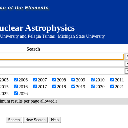
uclear Astrophysics
 University and
Pelagia Tsintari
, Michigan State University
Search
2005
2006
2007
2008
2009
2010
2011
2015
2016
2017
2018
2019
2020
2021
2025
2026
imum results per page allowed.)