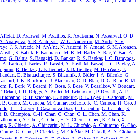
. Ochner
,
M. Shahbandeh
,
L. Tomasella
,
X. Wang
,
S. Yan
,
J. Zhang
,
T.
 Affeldt
,
D. Agarwal
,
M. Agathos
,
K. Agatsuma
,
N. Aggarwal
,
O. D.
A. Ananyeva
,
S. B. Anderson
,
W. G. Anderson
,
M. Ando
,
S. V.
raya
,
J. S. Areeda
,
M. ArÃ¨ne
,
N. Aritomi
,
N. Arnaud
,
S. M. Aronson
,
 Austin
,
S. Babak
,
F. Badaracco
,
M. K. M. Bader
,
S. Bae
,
Y. Bae
,
A.
amo
,
G. Baltus
,
S. Banagiri
,
D. Bankar
,
R. S. Bankar
,
J. C. Barayoga
,
. A. Barton
,
I. Bartos
,
R. Bassiri
,
A. Basti
,
M. Bawaj
,
J. C. Bayley
,
A.
njamin
,
R. Benkel
,
T. F. Bennett
,
J. D. Bentley
,
M. BenYaala
,
F.
handari
,
D. Bhattacharjee
,
S. Bhaumik
,
J. Bidler
,
I. A. Bilenko
,
G.
izouard
,
J. K. Blackburn
,
J. Blackman
,
C. D. Blair
,
D. G. Blair
,
R. M.
oom
,
R. Bork
,
V. Boschi
,
N. Bose
,
S. Bose
,
V. Bossilkov
,
V. Boudart
,
T. Briant
,
J. H. Briggs
,
A. Brillet
,
M. Brinkmann
,
P. Brockill
,
A. F.
 Buonanno
,
R. Buscicchio
,
D. Buskulic
,
R. L. Byer
,
L. Cadonati
,
M.
J. B. Camp
,
M. Canepa
,
M. Cannavacciuolo
,
K. C. Cannon
,
H. Cao
,
J.
ullo
,
T. L. Carver
,
J. Casanueva Diaz
,
C. Casentini
,
G. Castaldi
,
S.
i
,
B. Champion
,
C.-H. Chan
,
C. Chan
,
C. L. Chan
,
M. Chan
,
K.
tziioannou
,
A. Chen
,
C. Chen
,
H. Y. Chen
,
J. Chen
,
K. Chen
,
X.
ang
,
R. Chierici
,
A. Chincarini
,
M. L. Chiofalo
,
A. Chiummo
,
G. Cho
,
 Chung
,
G. Ciani
,
P. Ciecielag
,
M. CieÅlar
,
M. Cifaldi
,
A. A. Ciobanu
,