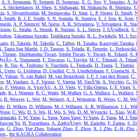
,
A. S. Sengupta
,
N. Sennett
,
D. Sentenac
,
E. G. Seo
,
V. Sequino
,
A. S
. S. Shcheblanov
,
H. Shen
,
S. Shibagaki
,
M. Shikauchi
,
R. Shimizu
,
T
la
,
S. ShyamSundar
,
M. Sieniawska
,
D. Sigg
,
L. P. Singer
,
D. Singh
,
N
R. Smith
,
R. J. E. Smith
,
S. N. Somala
,
K. Somiya
,
E. J. Son
,
K. Soni
,
gnuolo
,
A. P. Spencer
,
M. Spera
,
A. K. Srivastava
,
V. Srivastava
,
K. Sta
Strang
,
G. Stratta
,
A. Strunk
,
R. Sturani
,
A. L. Stuver
,
J. SÃ¼dbeck
,
S.
 Sutton
,
Takamasa Suzuki
,
Toshikazu Suzuki
,
B. L. Swinkels
,
M. J. Sz
kano
,
H. Takeda
,
M. Takeda
,
C. Talbot
,
H. Tanaka
,
Kazuyuki Tanaka
,
N. Tapia San Martin
,
J. D. Tasson
,
S. Telada
,
R. Tenorio
,
L. Terkowski
. Thrane
,
Shubhanshu Tiwari
,
Srishti Tiwari
,
V. Tiwari
,
K. Toland
,
A. 
¶yrÃ¤
,
A. Trapananti
,
F. Travasso
,
G. Traylor
,
M. C. Tringali
,
A. Tripa
e
,
R. Tso
,
K. Tsubono
,
S. Tsuchida
,
L. Tsukada
,
D. Tsuna
,
T. Tsutsui
,
K. Ueno
,
G. Ueshima
,
D. Ugolini
,
C. S. Unnikrishnan
,
F. Uraguchi
,
A.
V. Valsan
,
N. van Bakel
,
M. van Beuzekom
,
J. F. J. van den Brand
,
C.
en
,
M. Vardaro
,
A. F. Vargas
,
V. Varma
,
M. VasÃºth
,
A. Vecchio
,
G. V
ke
,
F. Vetrano
,
A. VicerÃ©
,
A. D. Viets
,
V. Villa-Ortega
,
J.-Y. Vinet
,
S.
ade
,
K. J. Wagner
,
R. C. Walet
,
M. Walker
,
G. S. Wallace
,
L. Wallace
,
i
,
B. Weaver
,
L. Wei
,
M. Weinert
,
A. J. Weinstein
,
R. Weiss
,
C. M. Wel
tle
,
D. Wilken
,
D. Williams
,
M. J. Williams
,
A. R. Williamson
,
J. L. Wil
 Wong
,
C. Wu
,
D. S. Wu
,
H. Wu
,
S. Wu
,
D. M. Wysocki
,
L. Xiao
,
W-R
Yamazaki
,
F. W. Yang
,
L. Yang
,
Yang Yang
,
Yi Yang
,
Z. Yang
,
M. J. Yap
Haocun Yu
,
H. Yuzurihara
,
A. ZadroÅ¼ny
,
M. Zanolin
,
F. Zappa
,
S. Ze
ao
,
G. Zhao
,
Yue Zhao
,
Yuhang Zhao
,
Z. Zhou
,
X. J. Zhu
,
Z.-H. Zhu
,
ion,
,
the KAGRA Collaboration