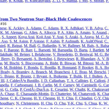
kare
,
R. Kotak
,
H. Kuncarayakti
,
Z. Li
,
S. Mattila
,
J. Mo
,
S. Moran
,
P
 from Two Neutron Star–Black Hole Coalescences
e #16
rnese
,
K. Ackley
,
A. Adams
,
C. Adams
,
R. X. Adhikari
,
V. B. Adya
,
C.
,
K. M. Aleman
,
G. Allen
,
A. Allocca
,
P. A. Altin
,
A. Amato
,
S. Anand
,
,
S. Appert
,
Koya Arai
,
Koji Arai
,
Y. Arai
,
S. Araki
,
A. Araya
,
M. C. A
. Aso
,
S. M. Aston
,
P. Astone
,
F. Aubin
,
P. Aufmuth
,
K. AultONeal
,
C.
aird
,
R. Bajpai
,
M. Ball
,
G. Ballardin
,
S. W. Ballmer
,
M. Bals
,
A. Bals
eo
,
F. Barone
,
B. Barr
,
L. Barsotti
,
M. Barsuglia
,
D. Barta
,
J. Bartlett
,
M
dakihale
,
M. Bejger
,
I. Belahcene
,
V. Benedetto
,
D. Beniwal
,
M. G. Be
. Berry
,
D. Bersanetti
,
A. Bertolini
,
J. Betzwieser
,
R. Bhandare
,
A. V. B
ns
,
M. Bischi
,
S. Biscoveanu
,
A. Bisht
,
B. Biswas
,
M. Bitossi
,
M.-A. B
rt
,
M. Boldrini
,
F. Bondu
,
E. Bonilla
,
R. Bonnand
,
P. Booker
,
B. A. B
. Brady
,
A. Bramley
,
A. Branch
,
M. Branchesi
,
J. E. Brau
,
M. Breschi
,
G. Bruno
,
R. Bruntz
,
J. Bryant
,
A. Buikema
,
T. Bulik
,
H. J. Bulten
,
A.
III
,
J. CalderÃ³n Bustillo
,
J. D. Callaghan
,
T. A. Callister
,
E. Calloni
,
apella
,
F. Carbognani
,
J. B. Carlin
,
M. F. Carney
,
M. Carpinelli
,
G. Car
eri
,
G. Cella
,
P. CerdÃ¡-DurÃ¡n
,
E. Cesarini
,
W. Chaibi
,
K. Chakravart
 A. Chase
,
E. Chassande-Mottin
,
D. Chatterjee
,
M. Chaturvedi
,
K. Cha
Cheng
,
C. K. Cheong
,
H. Y. Cheung
,
H. Y. Chia
,
F. Chiadini
,
C-Y. Chi
houdhary
,
N. Christensen
,
H. Chu
,
Q. Chu
,
Y-K. Chu
,
S. Chua
,
K. W.