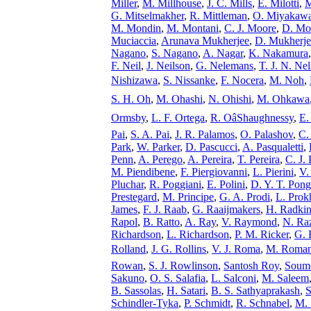
Miller
,
M. Millhouse
,
J. C. Mills
,
E. Milotti
,
M
G. Mitselmakher
,
R. Mittleman
,
O. Miyakaw
M. Mondin
,
M. Montani
,
C. J. Moore
,
D. Mo
Muciaccia
,
Arunava Mukherjee
,
D. Mukherje
Nagano
,
S. Nagano
,
A. Nagar
,
K. Nakamura
F. Neil
,
J. Neilson
,
G. Nelemans
,
T. J. N. Ne
Nishizawa
,
S. Nissanke
,
F. Nocera
,
M. Noh
,
S. H. Oh
,
M. Ohashi
,
N. Ohishi
,
M. Ohkawa
Ormsby
,
L. F. Ortega
,
R. OâShaughnessy
,
E.
Pai
,
S. A. Pai
,
J. R. Palamos
,
O. Palashov
,
C.
Park
,
W. Parker
,
D. Pascucci
,
A. Pasqualetti
,
Penn
,
A. Perego
,
A. Pereira
,
T. Pereira
,
C. J.
M. Piendibene
,
F. Piergiovanni
,
L. Pierini
,
V.
Pluchar
,
R. Poggiani
,
E. Polini
,
D. Y. T. Pong
Prestegard
,
M. Principe
,
G. A. Prodi
,
L. Prok
James
,
F. J. Raab
,
G. Raaijmakers
,
H. Radkin
Rapol
,
B. Ratto
,
A. Ray
,
V. Raymond
,
N. Ra
Richardson
,
L. Richardson
,
P. M. Ricker
,
G. 
Rolland
,
J. G. Rollins
,
V. J. Roma
,
M. Roman
Rowan
,
S. J. Rowlinson
,
Santosh Roy
,
Soum
Sakuno
,
O. S. Salafia
,
L. Salconi
,
M. Saleem
B. Sassolas
,
H. Satari
,
B. S. Sathyaprakash
,
S
Schindler-Tyka
,
P. Schmidt
,
R. Schnabel
,
M.