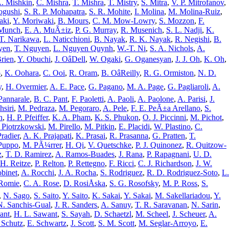
. Mishkin
,
C. Mishra
,
T. Mishra
,
T. Mistry
,
S. Mitra
,
V. P. Mitrofanov
,
ogushi
,
S. R. P. Mohapatra
,
S. R. Mohite
,
I. Molina
,
M. Molina-Ruiz
,
aki
,
Y. Moriwaki
,
B. Mours
,
C. M. Mow-Lowry
,
S. Mozzon
,
F.
 Munch
,
E. A. MuÃ±iz
,
P. G. Murray
,
R. Musenich
,
S. L. Nadji
,
K.
T. Narikawa
,
L. Naticchioni
,
B. Nayak
,
R. K. Nayak
,
R. Negishi
,
B.
yen
,
T. Nguyen
,
L. Nguyen Quynh
,
W.-T. Ni
,
S. A. Nichols
,
A.
Brien
,
Y. Obuchi
,
J. OâDell
,
W. Ogaki
,
G. Oganesyan
,
J. J. Oh
,
K. Oh
,
o
,
K. Oohara
,
C. Ooi
,
R. Oram
,
B. OâReilly
,
R. G. Ormiston
,
N. D.
y
,
H. Overmier
,
A. E. Pace
,
G. Pagano
,
M. A. Page
,
G. Pagliaroli
,
A.
Pannarale
,
B. C. Pant
,
F. Paoletti
,
A. Paoli
,
A. Paolone
,
A. Parisi
,
J.
hsiri
,
M. Pedraza
,
M. Pegoraro
,
A. Pele
,
F. E. PeÃ±a Arellano
,
S.
n
,
H. P. Pfeiffer
,
K. A. Pham
,
K. S. Phukon
,
O. J. Piccinni
,
M. Pichot
,
 Piotrzkowski
,
M. Pirello
,
M. Pitkin
,
E. Placidi
,
W. Plastino
,
C.
Pradier
,
A. K. Prajapati
,
K. Prasai
,
R. Prasanna
,
G. Pratten
,
T.
 Puppo
,
M. PÃ¼rrer
,
H. Qi
,
V. Quetschke
,
P. J. Quinonez
,
R. Quitzow-
z
,
T. D. Ramirez
,
A. Ramos-Buades
,
J. Rana
,
P. Rapagnani
,
U. D.
H. Reitze
,
P. Relton
,
P. Rettegno
,
F. Ricci
,
C. J. Richardson
,
J. W.
obinet
,
A. Rocchi
,
J. A. Rocha
,
S. Rodriguez
,
R. D. Rodriguez-Soto
,
L.
 Romie
,
C. A. Rose
,
D. RosiÅska
,
S. G. Rosofsky
,
M. P. Ross
,
S.
,
N. Sago
,
S. Saito
,
Y. Saito
,
K. Sakai
,
Y. Sakai
,
M. Sakellariadou
,
Y.
N. Sanchis-Gual
,
J. R. Sanders
,
A. Sanuy
,
T. R. Saravanan
,
N. Sarin
,
ant
,
H. L. Sawant
,
S. Sayah
,
D. Schaetzl
,
M. Scheel
,
J. Scheuer
,
A.
 Schutz
,
E. Schwartz
,
J. Scott
,
S. M. Scott
,
M. Seglar-Arroyo
,
E.