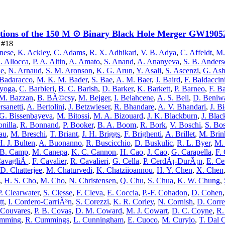
cations of the 150 M ⊙ Binary Black Hole Merger GW1905
e #18
rnese
,
K. Ackley
,
C. Adams
,
R. X. Adhikari
,
V. B. Adya
,
C. Affeldt
,
M.
. Allocca
,
P. A. Altin
,
A. Amato
,
S. Anand
,
A. Ananyeva
,
S. B. Ander
ne
,
N. Arnaud
,
S. M. Aronson
,
K. G. Arun
,
Y. Asali
,
S. Ascenzi
,
G. Ash
 Badaracco
,
M. K. M. Bader
,
S. Bae
,
A. M. Baer
,
J. Baird
,
F. Baldaccin
ayoga
,
C. Barbieri
,
B. C. Barish
,
D. Barker
,
K. Barkett
,
P. Barneo
,
F. B
M. Bazzan
,
B. BÃ©csy
,
M. Bejger
,
I. Belahcene
,
A. S. Bell
,
D. Beniw
rsanetti
,
A. Bertolini
,
J. Betzwieser
,
R. Bhandare
,
A. V. Bhandari
,
J. Bi
G. Bissenbayeva
,
M. Bitossi
,
M. A. Bizouard
,
J. K. Blackburn
,
J. Bla
nilla
,
R. Bonnand
,
P. Booker
,
B. A. Boom
,
R. Bork
,
V. Boschi
,
S. Bo
rau
,
M. Breschi
,
T. Briant
,
J. H. Briggs
,
F. Brighenti
,
A. Brillet
,
M. Bri
H. J. Bulten
,
A. Buonanno
,
R. Buscicchio
,
D. Buskulic
,
R. L. Byer
,
M.
 B. Camp
,
M. Canepa
,
K. C. Cannon
,
H. Cao
,
J. Cao
,
G. Carapella
,
F.
CavagliÃ
,
F. Cavalier
,
R. Cavalieri
,
G. Cella
,
P. CerdÃ¡-DurÃ¡n
,
E. Ce
D. Chatterjee
,
M. Chaturvedi
,
K. Chatziioannou
,
H. Y. Chen
,
X. Chen
,
H. S. Cho
,
M. Cho
,
N. Christensen
,
Q. Chu
,
S. Chua
,
K. W. Chung
,
P. Clearwater
,
S. Clesse
,
F. Cleva
,
E. Coccia
,
P.-F. Cohadon
,
D. Cohen
tt
,
I. Cordero-CarriÃ³n
,
S. Corezzi
,
K. R. Corley
,
N. Cornish
,
D. Corre
 Couvares
,
P. B. Covas
,
D. M. Coward
,
M. J. Cowart
,
D. C. Coyne
,
R.
umming
,
R. Cummings
,
L. Cunningham
,
E. Cuoco
,
M. Curylo
,
T. Dal 