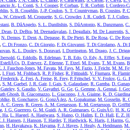
 N. Clark
,
J. A. Clark
,
L. Clarke
,
P. Clearwater
,
S. Clesse
,
F. Cleva
,
E. 
ancio Jr.
,
L. Conti
,
S. J. Cooper
,
P. Corban
,
T. R. Corbitt
,
I. Cordero-C
hlin
,
S. B. Coughlin
,
J.-P. Coulon
,
S. T. Countryman
,
B. Cousins
,
P. 
. W. Criswell
,
M. Croquette
,
S. G. Crowder
,
J. R. Cudell
,
T. J. Cullen
stani
,
B. DâAngelo
,
S. L. Danilishin
,
S. DâAntonio
,
K. Danzmann
,
C.
. Dean
,
D. DeBra
,
M. Deenadayalan
,
J. Degallaix
,
M. De Laurentis
,
S.
,
N. Demos
,
T. Dent
,
A. Depasse
,
R. De Pietri
,
R. De Rosa
,
C. De Ross
,
C. Di Fronzo
,
C. Di Giorgio
,
F. Di Giovanni
,
T. Di Girolamo
,
A. Di 
novan
,
K. L. Dooley
,
S. Doravari
,
I. Dorrington
,
M. Drago
,
J. C. Drigg
Ebersold
,
G. Eddolls
,
B. Edelman
,
T. B. Edo
,
O. Edy
,
A. Effler
,
S. Egu
 EstellÃ©s
,
D. Estevez
,
Z. Etienne
,
T. Etzel
,
M. Evans
,
T. M. Evans
,
B
. J. Fauchon-Jones
,
M. Favata
,
M. Fays
,
M. Fazio
,
J. Feicht
,
M. M. Fej
,
I. Fiori
,
M. Fishbach
,
R. P. Fisher
,
R. Fittipaldi
,
V. Fiumara
,
R. Flami
 Frederick
,
Z. Frei
,
A. Freise
,
R. Frey
,
P. Fritschel
,
V. V. Frolov
,
G. G.
,
S. M. Gaebel
,
J. R. Gair
,
J. Gais
,
S. Galaudage
,
R. Gamba
,
D. Ganap
 Gateley
,
S. Gaudio
,
V. Gayathri
,
G. Ge
,
G. Gemme
,
A. Gennai
,
J. Ge
ath Ghosh
,
B. Giacomazzo
,
L. Giacoppo
,
J. A. Giaime
,
K. D. Giardin
ohlke
,
B. Goncharov
,
G. GonzÃ¡lez
,
A. Gopakumar
,
M. Gosselin
,
R. 
,
A. C. Green
,
R. Green
,
A. M. Gretarsson
,
E. M. Gretarsson
,
D. Griffit
ng
,
J. G. Guerrero
,
G. M. Guidi
,
A. R. Guimaraes
,
G. GuixÃ©
,
H. K. G
. Ha
,
L. Haegel
,
A. Hagiwara
,
S. Haino
,
O. Halim
,
E. D. Hall
,
E. Z. H
. J. Hansen
,
J. Hanson
,
T. Harder
,
T. Hardwick
,
K. Haris
,
J. Harms
,
G.
an
,
H. Hayakawa
,
K. Hayama
,
F. J. Hayes
,
J. Healy
,
A. Heidmann
,
M.