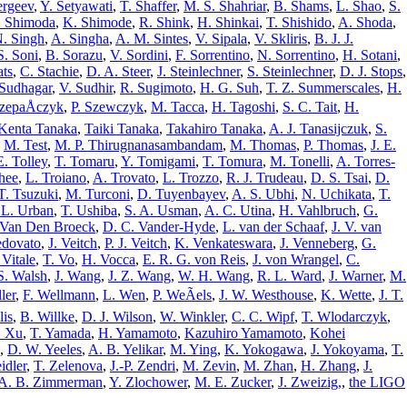
ergeev
,
Y. Setyawati
,
T. Shaffer
,
M. S. Shahriar
,
B. Shams
,
L. Shao
,
S.
. Shimoda
,
K. Shimode
,
R. Shink
,
H. Shinkai
,
T. Shishido
,
A. Shoda
,
. Singh
,
A. Singha
,
A. M. Sintes
,
V. Sipala
,
V. Skliris
,
B. J. J.
S. Soni
,
B. Sorazu
,
V. Sordini
,
F. Sorrentino
,
N. Sorrentino
,
H. Sotani
,
ats
,
C. Stachie
,
D. A. Steer
,
J. Steinlechner
,
S. Steinlechner
,
D. J. Stops
,
 Sudhagar
,
V. Sudhir
,
R. Sugimoto
,
H. G. Suh
,
T. Z. Summerscales
,
H.
czepaÅczyk
,
P. Szewczyk
,
M. Tacca
,
H. Tagoshi
,
S. C. Tait
,
H.
Kenta Tanaka
,
Taiki Tanaka
,
Takahiro Tanaka
,
A. J. Tanasijczuk
,
S.
,
M. Test
,
M. P. Thirugnanasambandam
,
M. Thomas
,
P. Thomas
,
J. E.
E. Tolley
,
T. Tomaru
,
Y. Tomigami
,
T. Tomura
,
M. Tonelli
,
A. Torres-
thee
,
L. Troiano
,
A. Trovato
,
L. Trozzo
,
R. J. Trudeau
,
D. S. Tsai
,
D.
T. Tsuzuki
,
M. Turconi
,
D. Tuyenbayev
,
A. S. Ubhi
,
N. Uchikata
,
T.
 L. Urban
,
T. Ushiba
,
S. A. Usman
,
A. C. Utina
,
H. Vahlbruch
,
G.
 Van Den Broeck
,
D. C. Vander-Hyde
,
L. van der Schaaf
,
J. V. van
edovato
,
J. Veitch
,
P. J. Veitch
,
K. Venkateswara
,
J. Venneberg
,
G.
 Vitale
,
T. Vo
,
H. Vocca
,
E. R. G. von Reis
,
J. von Wrangel
,
C.
S. Walsh
,
J. Wang
,
J. Z. Wang
,
W. H. Wang
,
R. L. Ward
,
J. Warner
,
M.
ler
,
F. Wellmann
,
L. Wen
,
P. WeÃels
,
J. W. Westhouse
,
K. Wette
,
J. T.
lis
,
B. Willke
,
D. J. Wilson
,
W. Winkler
,
C. C. Wipf
,
T. Wlodarczyk
,
. Xu
,
T. Yamada
,
H. Yamamoto
,
Kazuhiro Yamamoto
,
Kohei
,
D. W. Yeeles
,
A. B. Yelikar
,
M. Ying
,
K. Yokogawa
,
J. Yokoyama
,
T.
idler
,
T. Zelenova
,
J.-P. Zendri
,
M. Zevin
,
M. Zhan
,
H. Zhang
,
J.
A. B. Zimmerman
,
Y. Zlochower
,
M. E. Zucker
,
J. Zweizig,
,
the LIGO