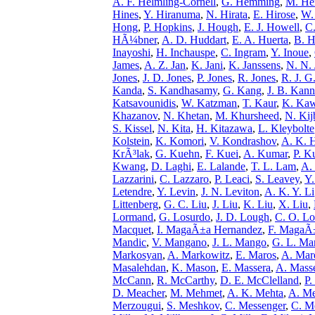
A. F. Helmling-Cornell
,
G. Hemming
,
M. He
Hines
,
Y. Hiranuma
,
N. Hirata
,
E. Hirose
,
W.
Hong
,
P. Hopkins
,
J. Hough
,
E. J. Howell
,
C
HÃ¼bner
,
A. D. Huddart
,
E. A. Huerta
,
B. 
Inayoshi
,
H. Inchauspe
,
C. Ingram
,
Y. Inoue
,
James
,
A. Z. Jan
,
K. Jani
,
K. Janssens
,
N. N. 
Jones
,
J. D. Jones
,
P. Jones
,
R. Jones
,
R. J. G
Kanda
,
S. Kandhasamy
,
G. Kang
,
J. B. Kann
Katsavounidis
,
W. Katzman
,
T. Kaur
,
K. Ka
Khazanov
,
N. Khetan
,
M. Khursheed
,
N. Ki
S. Kissel
,
N. Kita
,
H. Kitazawa
,
L. Kleybolte
Kolstein
,
K. Komori
,
V. Kondrashov
,
A. K. 
KrÃ³lak
,
G. Kuehn
,
F. Kuei
,
A. Kumar
,
P. K
Kwang
,
D. Laghi
,
E. Lalande
,
T. L. Lam
,
A.
Lazzarini
,
C. Lazzaro
,
P. Leaci
,
S. Leavey
,
Y.
Letendre
,
Y. Levin
,
J. N. Leviton
,
A. K. Y. Li
Littenberg
,
G. C. Liu
,
J. Liu
,
K. Liu
,
X. Liu
,
Lormand
,
G. Losurdo
,
J. D. Lough
,
C. O. Lo
Macquet
,
I. MagaÃ±a Hernandez
,
F. MagaÃ
Mandic
,
V. Mangano
,
J. L. Mango
,
G. L. Man
Markosyan
,
A. Markowitz
,
E. Maros
,
A. Mar
Masalehdan
,
K. Mason
,
E. Massera
,
A. Masse
McCann
,
R. McCarthy
,
D. E. McClelland
,
P.
D. Meacher
,
M. Mehmet
,
A. K. Mehta
,
A. Me
Merzougui
,
S. Meshkov
,
C. Messenger
,
C. M