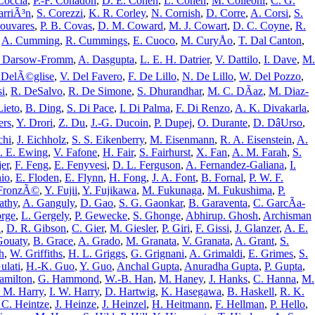
Coccia
,
P.-F. Cohadon
,
D. E. Cohen
,
L. Cohen
,
M. Colleoni
,
C. G.
arriÃ³n
,
S. Corezzi
,
K. R. Corley
,
N. Cornish
,
D. Corre
,
A. Corsi
,
S.
Couvares
,
P. B. Covas
,
D. M. Coward
,
M. J. Cowart
,
D. C. Coyne
,
R.
,
A. Cumming
,
R. Cummings
,
E. Cuoco
,
M. CuryÅo
,
T. Dal Canton
,
 Darsow-Fromm
,
A. Dasgupta
,
L. E. H. Datrier
,
V. Dattilo
,
I. Dave
,
M.
 DelÃ©glise
,
V. Del Favero
,
F. De Lillo
,
N. De Lillo
,
W. Del Pozzo
,
i
,
R. DeSalvo
,
R. De Simone
,
S. Dhurandhar
,
M. C. DÃ­az
,
M. Diaz-
Lieto
,
B. Ding
,
S. Di Pace
,
I. Di Palma
,
F. Di Renzo
,
A. K. Divakarla
,
ers
,
Y. Drori
,
Z. Du
,
J.-G. Ducoin
,
P. Dupej
,
O. Durante
,
D. DâUrso
,
chi
,
J. Eichholz
,
S. S. Eikenberry
,
M. Eisenmann
,
R. A. Eisenstein
,
A.
. E. Ewing
,
V. Fafone
,
H. Fair
,
S. Fairhurst
,
X. Fan
,
A. M. Farah
,
S.
er
,
F. Feng
,
E. Fenyvesi
,
D. L. Ferguson
,
A. Fernandez-Galiana
,
I.
nio
,
E. Floden
,
E. Flynn
,
H. Fong
,
J. A. Font
,
B. Fornal
,
P. W. F.
 FronzÃ©
,
Y. Fujii
,
Y. Fujikawa
,
M. Fukunaga
,
M. Fukushima
,
P.
athy
,
A. Ganguly
,
D. Gao
,
S. G. Gaonkar
,
B. Garaventa
,
C. GarcÃ­a-
orge
,
L. Gergely
,
P. Gewecke
,
S. Ghonge
,
Abhirup. Ghosh
,
Archisman
a
,
D. R. Gibson
,
C. Gier
,
M. Giesler
,
P. Giri
,
F. Gissi
,
J. Glanzer
,
A. E.
Gouaty
,
B. Grace
,
A. Grado
,
M. Granata
,
V. Granata
,
A. Grant
,
S.
h
,
W. Griffiths
,
H. L. Griggs
,
G. Grignani
,
A. Grimaldi
,
E. Grimes
,
S.
ulati
,
H.-K. Guo
,
Y. Guo
,
Anchal Gupta
,
Anuradha Gupta
,
P. Gupta
,
amilton
,
G. Hammond
,
W.-B. Han
,
M. Haney
,
J. Hanks
,
C. Hanna
,
M.
 M. Harry
,
I. W. Harry
,
D. Hartwig
,
K. Hasegawa
,
B. Haskell
,
R. K.
 C. Heintze
,
J. Heinze
,
J. Heinzel
,
H. Heitmann
,
F. Hellman
,
P. Hello
,