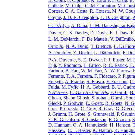
R. Ciolfi
,
F. Cipriano
,
A. Cirone
,
F. Clara
,
E.
Collette
,
M. Colpi
,
C. M. Compton
,
M. Const
Cortese
,
C. A. Costa
,
R. Cotesta
,
M. W. Coug
Coyne
,
J. D. E. Creighton
,
T. D. Creighton
,
A
G. DÃ¡lya
,
A. Dana
,
L. M. DaneshgaranBaja
Davier
,
G. S. Davies
,
D. Davis
,
E. J. Daw
,
R
L. M. DeMarchi
,
F. De Matteis
,
V. DâEmilio
Ortiz Jr.
,
N. A. Didio
,
T. Dietrich
,
L. Di Fiore
A. Dmitriev
,
Z. Doctor
,
L. DâOnofrio
,
F. Do
P.-A. Duverne
,
S. E. Dwyer
,
P. J. Easter
,
M. 
Ejlli
,
Y. Enomoto
,
L. Errico
,
R. C. Essick
,
H.
Farinon
,
B. Farr
,
W. M. Farr
,
N. W. Farrow
,
E
Ferrante
,
T. A. Ferreira
,
F. Fidecaro
,
P. Figura
Forsyth
,
A. Franke
,
S. Frasca
,
F. Frasconi
,
C.
Fulda
,
M. Fyffe
,
H. A. Gabbard
,
B. U. Gadre
NÃºÃ±ez
,
C. GarcÃ­a-QuirÃ³s
,
F. Garufi
,
B.
Ghosh
,
Shaon Ghosh
,
Shrobana Ghosh
,
Sour
Gleckl
,
P. Godwin
,
E. Goetz
,
R. Goetz
,
N. G
Gras
,
P. Grassia
,
C. Gray
,
R. Gray
,
G. Greco
J. Grimm
,
H. Grote
,
S. Grunewald
,
P. Gruni
E. K. Gustafson
,
R. Gustafson
,
F. Guzman
,
S
D. Hannam
,
O. A. Hannuksela
,
H. Hansen
,
T
Hasskew
,
C.-J. Haster
,
K. Hattori
,
K. Haughi