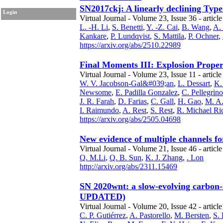
SN2017ckj: A linearly declining Type
Login
Virtual Journal - Volume 23, Issue 36 - articl
L. -H. Li
,
S. Benetti
,
Y. -Z. Cai
,
B. Wang
,
A. 
Kankare
,
P. Lundqvist
,
S. Mattila
,
P. Ochner
,
https://arxiv.org/abs/2510.22989
Final Moments III: Explosion Proper
Virtual Journal - Volume 23, Issue 11 - article
W. V. Jacobson-Gal&#039;an
,
L. Dessart
,
K.
Newsome
,
E. Padilla Gonzalez
,
C. Pellegrino
J. R. Farah
,
D. Farias
,
C. Gall
,
H. Gao
,
M. A.
I. Raimundo
,
A. Rest
,
S. Rest
,
R. Michael Ri
https://arxiv.org/abs/2505.04698
New evidence of multiple channels fo
Virtual Journal - Volume 21, Issue 46 - article
Q. M.Li
,
Q. B. Sun
,
K. J. Zhang
,
. Lon
http://arxiv.org/abs/2311.15469
SN 2020wnt: a slow-evolving carbon-
UPDATED)
Virtual Journal - Volume 20, Issue 42 - articl
C. P. Gutiérrez
,
A. Pastorello
,
M. Bersten
,
S. 