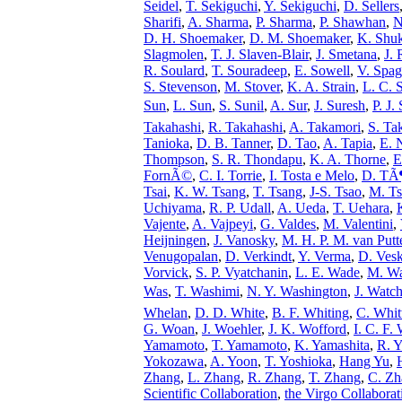
Seidel
,
T. Sekiguchi
,
Y. Sekiguchi
,
D. Sellers
Sharifi
,
A. Sharma
,
P. Sharma
,
P. Shawhan
,
N
D. H. Shoemaker
,
D. M. Shoemaker
,
K. Shuk
Slagmolen
,
T. J. Slaven-Blair
,
J. Smetana
,
J. 
R. Soulard
,
T. Souradeep
,
E. Sowell
,
V. Spa
S. Stevenson
,
M. Stover
,
K. A. Strain
,
L. C. 
Sun
,
L. Sun
,
S. Sunil
,
A. Sur
,
J. Suresh
,
P. J.
Takahashi
,
R. Takahashi
,
A. Takamori
,
S. Ta
Tanioka
,
D. B. Tanner
,
D. Tao
,
A. Tapia
,
E. 
Thompson
,
S. R. Thondapu
,
K. A. Thorne
,
E
FornÃ©
,
C. I. Torrie
,
I. Tosta e Melo
,
D. TÃ
Tsai
,
K. W. Tsang
,
T. Tsang
,
J-S. Tsao
,
M. Ts
Uchiyama
,
R. P. Udall
,
A. Ueda
,
T. Uehara
,
Vajente
,
A. Vajpeyi
,
G. Valdes
,
M. Valentini
,
Heijningen
,
J. Vanosky
,
M. H. P. M. van Putt
Venugopalan
,
D. Verkindt
,
Y. Verma
,
D. Ves
Vorvick
,
S. P. Vyatchanin
,
L. E. Wade
,
M. W
Was
,
T. Washimi
,
N. Y. Washington
,
J. Watch
Whelan
,
D. D. White
,
B. F. Whiting
,
C. Whit
G. Woan
,
J. Woehler
,
J. K. Wofford
,
I. C. F.
Yamamoto
,
T. Yamamoto
,
K. Yamashita
,
R. 
Yokozawa
,
A. Yoon
,
T. Yoshioka
,
Hang Yu
,
Zhang
,
L. Zhang
,
R. Zhang
,
T. Zhang
,
C. Zh
Scientific Collaboration
,
the Virgo Collaborat