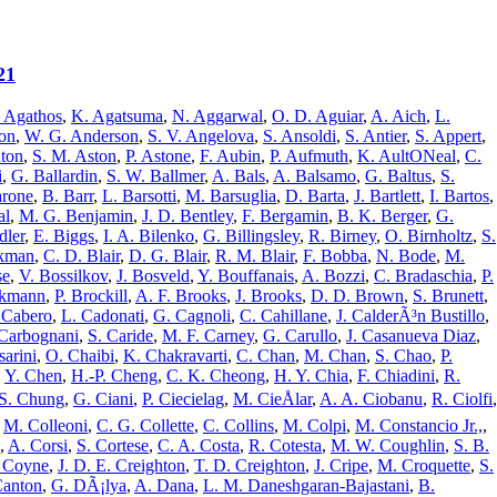
21
 Agathos
,
K. Agatsuma
,
N. Aggarwal
,
O. D. Aguiar
,
A. Aich
,
L.
son
,
W. G. Anderson
,
S. V. Angelova
,
S. Ansoldi
,
S. Antier
,
S. Appert
,
ton
,
S. M. Aston
,
P. Astone
,
F. Aubin
,
P. Aufmuth
,
K. AultONeal
,
C.
i
,
G. Ballardin
,
S. W. Ballmer
,
A. Bals
,
A. Balsamo
,
G. Baltus
,
S.
arone
,
B. Barr
,
L. Barsotti
,
M. Barsuglia
,
D. Barta
,
J. Bartlett
,
I. Bartos
,
al
,
M. G. Benjamin
,
J. D. Bentley
,
F. Bergamin
,
B. K. Berger
,
G.
dler
,
E. Biggs
,
I. A. Bilenko
,
G. Billingsley
,
R. Birney
,
O. Birnholtz
,
S.
ckman
,
C. D. Blair
,
D. G. Blair
,
R. M. Blair
,
F. Bobba
,
N. Bode
,
M.
se
,
V. Bossilkov
,
J. Bosveld
,
Y. Bouffanais
,
A. Bozzi
,
C. Bradaschia
,
P.
nkmann
,
P. Brockill
,
A. F. Brooks
,
J. Brooks
,
D. D. Brown
,
S. Brunett
,
 Cabero
,
L. Cadonati
,
G. Cagnoli
,
C. Cahillane
,
J. CalderÃ³n Bustillo
,
 Carbognani
,
S. Caride
,
M. F. Carney
,
G. Carullo
,
J. Casanueva Diaz
,
sarini
,
O. Chaibi
,
K. Chakravarti
,
C. Chan
,
M. Chan
,
S. Chao
,
P.
,
Y. Chen
,
H.-P. Cheng
,
C. K. Cheong
,
H. Y. Chia
,
F. Chiadini
,
R.
S. Chung
,
G. Ciani
,
P. Ciecielag
,
M. CieÅlar
,
A. A. Ciobanu
,
R. Ciolfi
,
,
M. Colleoni
,
C. G. Collette
,
C. Collins
,
M. Colpi
,
M. Constancio Jr.,
,
,
A. Corsi
,
S. Cortese
,
C. A. Costa
,
R. Cotesta
,
M. W. Coughlin
,
S. B.
 Coyne
,
J. D. E. Creighton
,
T. D. Creighton
,
J. Cripe
,
M. Croquette
,
S.
Canton
,
G. DÃ¡lya
,
A. Dana
,
L. M. Daneshgaran-Bajastani
,
B.