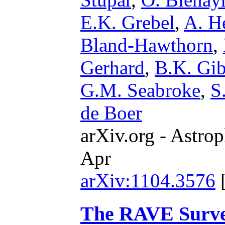
E.K. Grebel
,
A. H
Bland-Hawthorn
,
Gerhard
,
B.K. Gi
G.M. Seabroke
,
S
de Boer
arXiv.org - Astrop
Apr
arXiv:1104.3576
The RAVE Survey