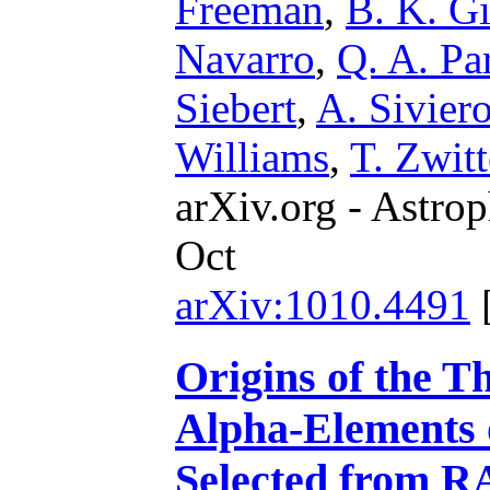
Freeman
,
B. K. G
Navarro
,
Q. A. Pa
Siebert
,
A. Sivier
Williams
,
T. Zwitt
arXiv.org - Astrop
Oct
arXiv:1010.4491
Origins of the T
Alpha-Elements 
Selected from 