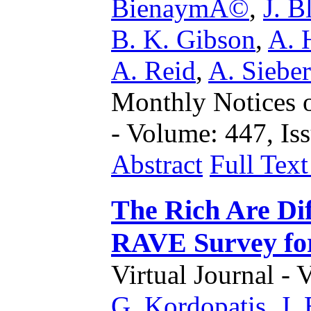
BienaymÃ©
,
J. 
B. K. Gibson
,
A. 
A. Reid
,
A. Sieber
Monthly Notices o
- Volume: 447, Iss
Abstract
Full Tex
The Rich Are Dif
RAVE Survey for
Virtual Journal - 
G. Kordopatis
,
J.