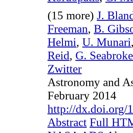
(15 more)
J. Bla
Freeman
,
B. Gibs
Helmi
,
U. Munari
Reid
,
G. Seabroke
Zwitter
Astronomy and Ast
February 2014
http://dx.doi.or
Abstract
Full HT