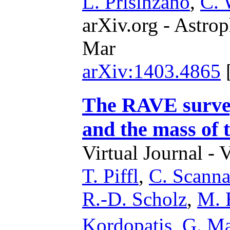
L. Prisinzano
,
C. 
arXiv.org - Astrop
Mar
arXiv:1403.4865
The RAVE survey
and the mass of
Virtual Journal - 
T. Piffl
,
C. Scanna
R.-D. Scholz
,
M. 
Kordopatis
,
G. Ma