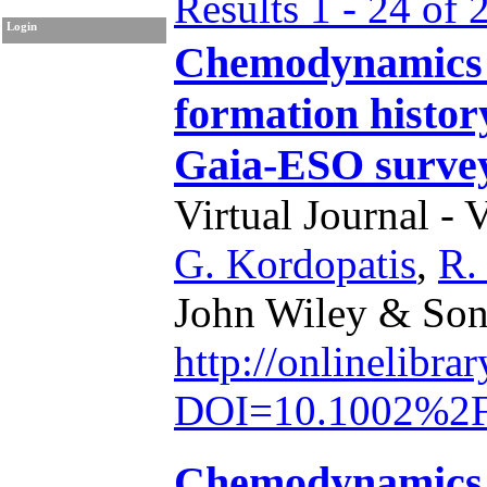
Results 1 - 24 of 
Login
Chemodynamics o
formation histor
Gaia-ESO surve
Virtual Journal - 
G. Kordopatis
,
R.
John Wiley & Sons
http://onlinelibra
DOI=10.1002%2F
Chemodynamics o