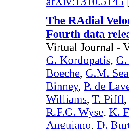
arXiv:1310.5145
The RAdial Velo
Fourth data rele
Virtual Journal - 
G. Kordopatis
,
G.
Boeche
,
G.M. Sea
Binney
,
P. de Lav
Williams
,
T. Piffl
R.F.G. Wyse
,
K. 
Anguiano
,
D. Bur