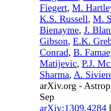
Fiegert
,
M. Hartle
K.S. Russell
,
M. S
Bienayme
,
J. Bla
Gibson
,
E.K. Greb
Conrad
,
B. Famae
Matijevic
,
P.J. M
Sharma
,
A. Sivier
arXiv.org - Astrop
Sep
arXiv:1309.4284