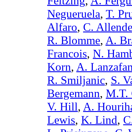
Feltzing
,
A. Ferg
Negueruela
,
T. Pru
Alfaro
,
C. Allende
R. Blomme
,
A. Br
Francois
,
N. Hamb
Korn
,
A. Lanzafa
R. Smiljanic
,
S. V
Bergemann
,
M.T.
V. Hill
,
A. Hourih
Lewis
,
K. Lind
,
C