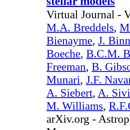
stellar models
Virtual Journal - 
M.A. Breddels
,
M
Bienayme
,
J. Bin
Boeche
,
B.C.M. B
Freeman
,
B. Gibs
Munari
,
J.F. Nava
A. Siebert
,
A. Siv
M. Williams
,
R.F.
arXiv.org - Astrop