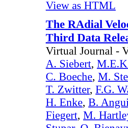
View as HTML
The RAdial Velo
Third Data Rele
Virtual Journal - 
A. Siebert
,
M.E.K.
C. Boeche
,
M. St
T. Zwitter
,
F.G. W
H. Enke
,
B. Angu
Fiegert
,
M. Hartle
Stupar
,
O. Biena