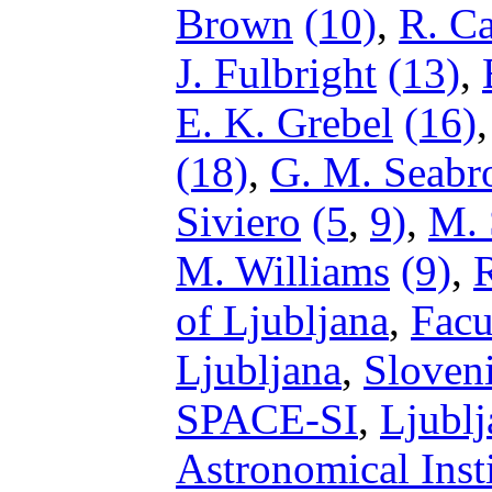
Brown
(10)
,
R. C
J. Fulbright
(13)
,
E. K. Grebel
(16)
(18)
,
G. M. Seabr
Siviero
(5
,
9)
,
M. 
M. Williams
(9)
,
R
of Ljubljana
,
Facu
Ljubljana
,
Sloven
SPACE-SI
,
Ljublj
Astronomical Insti