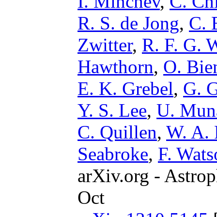
I. Minchev
,
C. Ch
R. S. de Jong
,
C. 
Zwitter
,
R. F. G. 
Hawthorn
,
O. Bi
E. K. Grebel
,
G. 
Y. S. Lee
,
U. Mun
C. Quillen
,
W. A. 
Seabroke
,
F. Wats
arXiv.org - Astrop
Oct