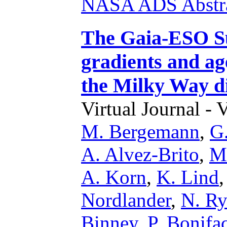
NASA ADS Abstra
The Gaia-ESO Sur
gradients and age
the Milky Way d
Virtual Journal - 
M. Bergemann
,
G.
A. Alvez-Brito
,
M
A. Korn
,
K. Lind
Nordlander
,
N. R
Binney
,
P. Bonifa