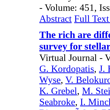
- Volume: 451, Iss
Abstract
Full Tex
The rich are dif
survey for stella
Virtual Journal - 
G. Kordopatis
,
J.
Wyse
,
V. Belokur
K. Grebel
,
M. Ste
Seabroke
,
I. Minc