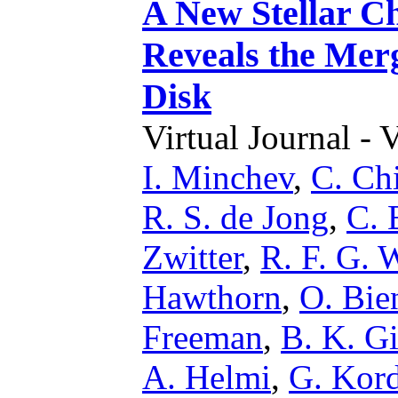
A New Stellar C
Reveals the Mer
Disk
Virtual Journal - 
I. Minchev
,
C. Ch
R. S. de Jong
,
C. 
Zwitter
,
R. F. G. 
Hawthorn
,
O. Bi
Freeman
,
B. K. G
A. Helmi
,
G. Kord