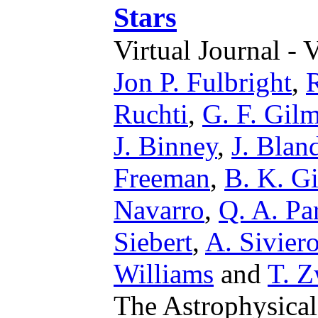
Stars
Virtual Journal - 
Jon P. Fulbright
,
Ruchti
,
G. F. Gil
J. Binney
,
J. Bla
Freeman
,
B. K. G
Navarro
,
Q. A. Pa
Siebert
,
A. Sivier
Williams
and
T. Z
The Astrophysical