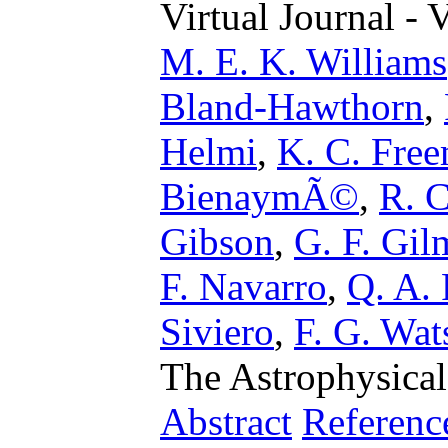
Virtual Journal - 
M. E. K. Williams
Bland-Hawthorn
,
Helmi
,
K. C. Fre
BienaymÃ©
,
R. 
Gibson
,
G. F. Gil
F. Navarro
,
Q. A. 
Siviero
,
F. G. Wat
The Astrophysical
Abstract
Referenc