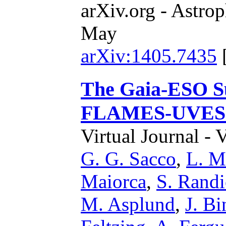
arXiv.org - Astrop
May
arXiv:1405.7435
The Gaia-ESO Su
FLAMES-UVES 
Virtual Journal - 
G. G. Sacco
,
L. M
Maiorca
,
S. Rand
M. Asplund
,
J. B