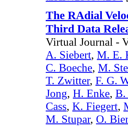
The RAdial Velo
Third Data Rele
Virtual Journal - 
A. Siebert
,
M. E. 
C. Boeche
,
M. St
T. Zwitter
,
F. G. 
Jong
,
H. Enke
,
B.
Cass
,
K. Fiegert
,
M. Stupar
,
O. Bi