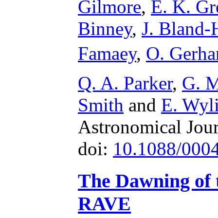
Gilmore
,
E. K. Gr
Binney
,
J. Bland
Famaey
,
O. Gerha
Q. A. Parker
,
G. M
Smith
and
E. Wyl
Astronomical Jour
doi:
10.1088/000
The Dawning of 
RAVE