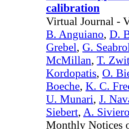
calibration
Virtual Journal - 
B. Anguiano
,
D. B
Grebel
,
G. Seabro
McMillan
,
T. Zwit
Kordopatis
,
O. B
Boeche
,
K. C. Fr
U. Munari
,
J. Nav
Siebert
,
A. Sivier
Monthly Notices o