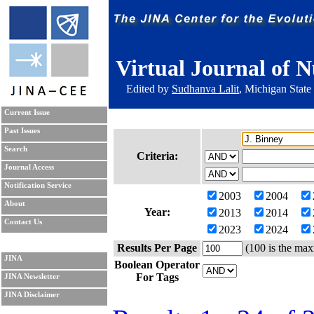
Virtual Journal of N
Edited by
Sudhanva Lalit
, Michigan State
Current Issue
Past Issues
Search
Criteria:
Journal Access
Notification Service
2003
2004
About
Year:
2013
2014
Contact Us
2023
2024
Results Per Page
(100 is the max
JINA
Boolean Operator
For Tags
JINA Newsletter
JINA Disclaimer