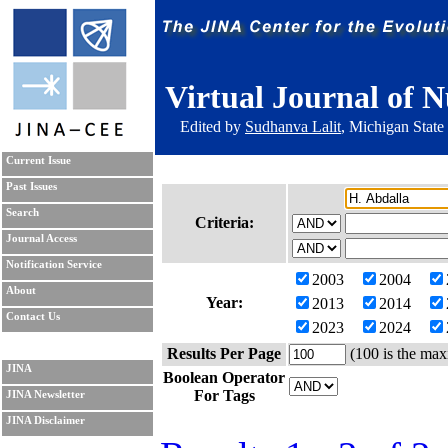
Virtual Journal of N
Edited by
Sudhanva Lalit
, Michigan State
Current Issue
Past Issues
Search
Criteria:
Journal Access
Notification Service
2003
2004
About
Year:
2013
2014
Contact Us
2023
2024
Results Per Page
(100 is the max
JINA
Boolean Operator
For Tags
JINA Newsletter
JINA Disclaimer