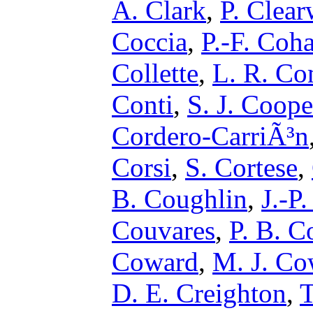
A. Clark
,
P. Clear
Coccia
,
P.-F. Coh
Collette
,
L. R. Co
Conti
,
S. J. Coope
Cordero-CarriÃ³n
Corsi
,
S. Cortese
,
B. Coughlin
,
J.-P
Couvares
,
P. B. C
Coward
,
M. J. Co
D. E. Creighton
,
T