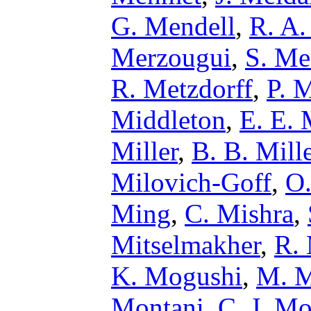
G. Mendell
,
R. A.
Merzougui
,
S. Me
R. Metzdorff
,
P. 
Middleton
,
E. E. 
Miller
,
B. B. Mill
Milovich-Goff
,
O.
Ming
,
C. Mishra
,
Mitselmakher
,
R. 
K. Mogushi
,
M. 
Montani
,
C. J. M