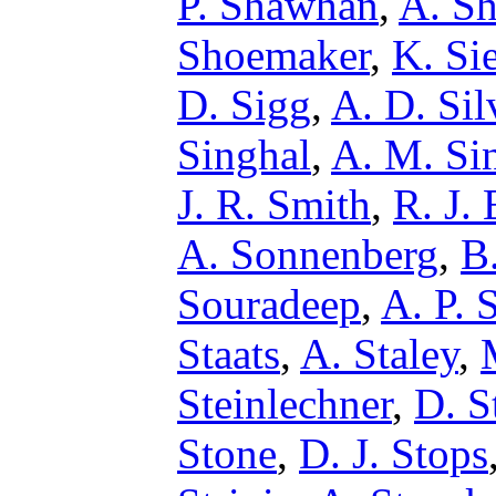
P. Shawhan
,
A. S
Shoemaker
,
K. Sie
D. Sigg
,
A. D. Sil
Singhal
,
A. M. Si
J. R. Smith
,
R. J.
A. Sonnenberg
,
B
Souradeep
,
A. P. 
Staats
,
A. Staley
,
Steinlechner
,
D. S
Stone
,
D. J. Stops