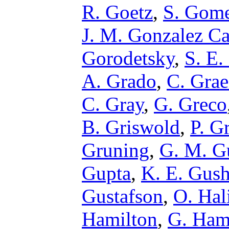
R. Goetz
,
S. Gom
J. M. Gonzalez Ca
Gorodetsky
,
S. E.
A. Grado
,
C. Grae
C. Gray
,
G. Greco
B. Griswold
,
P. G
Gruning
,
G. M. G
Gupta
,
K. E. Gus
Gustafson
,
O. Hal
Hamilton
,
G. Ha