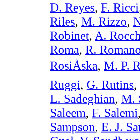
D. Reyes
,
F. Ricci
Riles
,
M. Rizzo
,
N
Robinet
,
A. Rocch
Roma
,
R. Roman
RosiÅska
,
M. P. 
Ruggi
,
G. Rutins
,
L. Sadeghian
,
M. 
Saleem
,
F. Salemi
Sampson
,
E. J. S