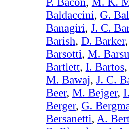
P. Bacon
,
M. K. M
Baldaccini
,
G. Bal
Banagiri
,
J. C. Ba
Barish
,
D. Barker
Barsotti
,
M. Barsu
Bartlett
,
I. Bartos
M. Bawaj
,
J. C. B
Beer
,
M. Bejger
,
I
Berger
,
G. Bergm
Bersanetti
,
A. Bert