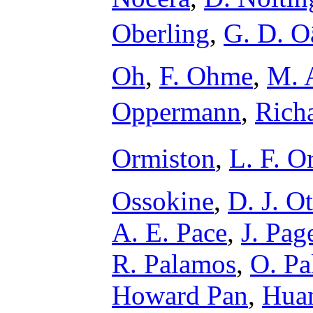
Oberling
,
G. D. Oâ
Oh
,
F. Ohme
,
M. 
Oppermann
,
Rich
Ormiston
,
L. F. O
Ossokine
,
D. J. O
A. E. Pace
,
J. Pag
R. Palamos
,
O. Pa
Howard Pan
,
Hua