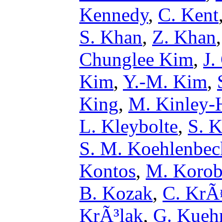
Kennedy
,
C. Kent
S. Khan
,
Z. Khan
Chunglee Kim
,
J.
Kim
,
Y.-M. Kim
,
King
,
M. Kinley-
L. Kleybolte
,
S. 
S. M. Koehlenbec
Kontos
,
M. Koro
B. Kozak
,
C. KrÃ
KrÃ³lak
,
G. Kueh