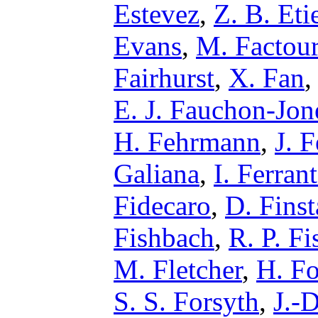
Estevez
,
Z. B. Eti
Evans
,
M. Factou
Fairhurst
,
X. Fan
E. J. Fauchon-Jon
H. Fehrmann
,
J. F
Galiana
,
I. Ferran
Fidecaro
,
D. Fins
Fishbach
,
R. P. Fi
M. Fletcher
,
H. F
S. S. Forsyth
,
J.-D