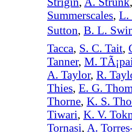
Strigin
,
A. Strunk
Summerscales
,
L.
Sutton
,
B. L. Swi
Tacca
,
S. C. Tait
,
Tanner
,
M. TÃ¡pa
A. Taylor
,
R. Tayl
Thies
,
E. G. Thom
Thorne
,
K. S. Tho
Tiwari
,
K. V. Tok
Tornasi
,
A. Torre