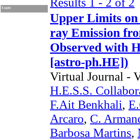
Results 1 - 2 of 2
Login
Upper Limits o
ray Emission fr
Observed with H
[astro-ph.HE])
Virtual Journal - 
H.E.S.S. Collabor
F.Ait Benkhali
,
E.
Arcaro
,
C. Arman
Barbosa Martins
,