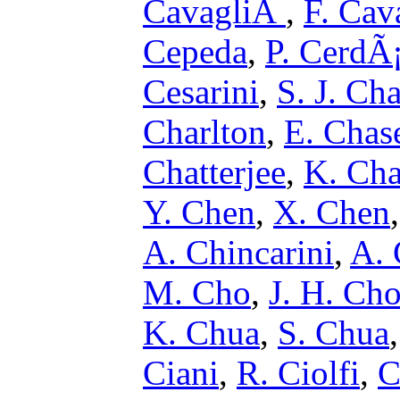
CavagliÃ
,
F. Cava
Cepeda
,
P. CerdÃ
Cesarini
,
S. J. Ch
Charlton
,
E. Chas
Chatterjee
,
K. Cha
Y. Chen
,
X. Chen
A. Chincarini
,
A.
M. Cho
,
J. H. Ch
K. Chua
,
S. Chua
Ciani
,
R. Ciolfi
,
C