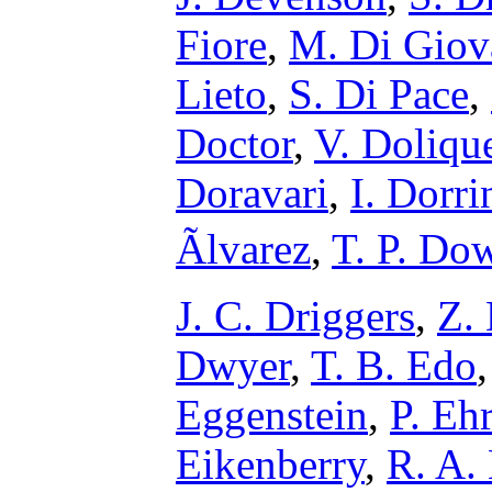
Fiore
,
M. Di Giov
Lieto
,
S. Di Pace
,
Doctor
,
V. Doliqu
Doravari
,
I. Dorri
Ãlvarez
,
T. P. Do
J. C. Driggers
,
Z.
Dwyer
,
T. B. Edo
Eggenstein
,
P. Eh
Eikenberry
,
R. A. 