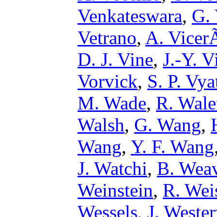
Venkateswara
,
G.
Vetrano
,
A. Vice
D. J. Vine
,
J.-Y. V
Vorvick
,
S. P. Vya
M. Wade
,
R. Wale
Walsh
,
G. Wang
,
Wang
,
Y. F. Wang
J. Watchi
,
B. Wea
Weinstein
,
R. Wei
Wessels
,
J. Weste