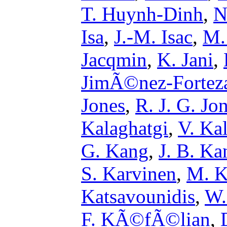
T. Huynh-Dinh
,
N
Isa
,
J.-M. Isac
,
M. 
Jacqmin
,
K. Jani
,
JimÃ©nez-Fortez
Jones
,
R. J. G. Jo
Kalaghatgi
,
V. Ka
G. Kang
,
J. B. Ka
S. Karvinen
,
M. K
Katsavounidis
,
W.
F. KÃ©fÃ©lian
,