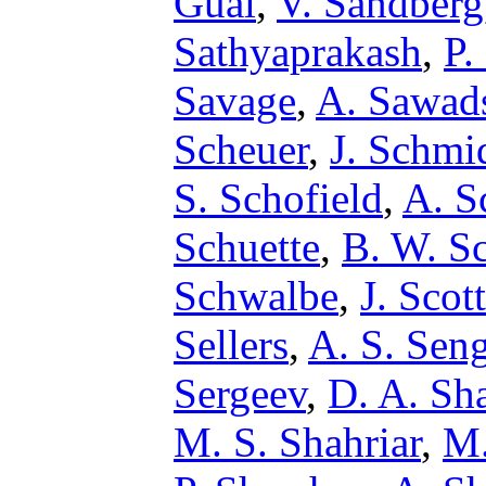
Gual
,
V. Sandberg
Sathyaprakash
,
P.
Savage
,
A. Sawad
Scheuer
,
J. Schmi
S. Schofield
,
A. S
Schuette
,
B. W. Sc
Schwalbe
,
J. Scott
Sellers
,
A. S. Sen
Sergeev
,
D. A. Sh
M. S. Shahriar
,
M.