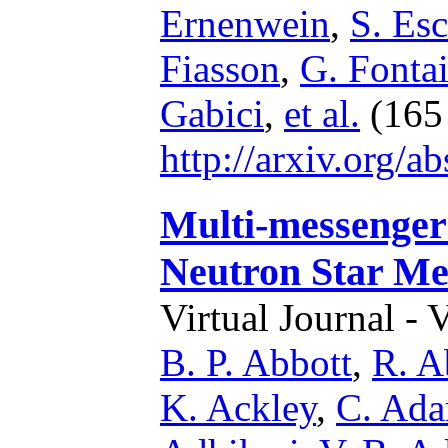
Ernenwein
,
S. Es
Fiasson
,
G. Fonta
Gabici
,
et al.
(165 
http://arxiv.org/
Multi-messenger
Neutron Star Me
Virtual Journal - 
B. P. Abbott
,
R. A
K. Ackley
,
C. Ad