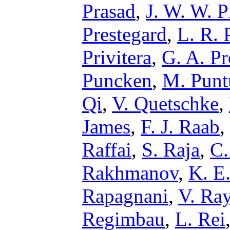
Prasad
,
J. W. W. P
Prestegard
,
L. R. 
Privitera
,
G. A. Pr
Puncken
,
M. Punt
Qi
,
V. Quetschke
,
James
,
F. J. Raab
,
Raffai
,
S. Raja
,
C.
Rakhmanov
,
K. E
Rapagnani
,
V. Ra
Regimbau
,
L. Rei