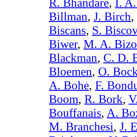
R. Bhandare
,
I. A
Billman
,
J. Birch
,
Biscans
,
S. Bisco
Biwer
,
M. A. Bizo
Blackman
,
C. D. B
Bloemen
,
O. Boc
A. Bohe
,
F. Bond
Boom
,
R. Bork
,
V
Bouffanais
,
A. Bo
M. Branchesi
,
J. 