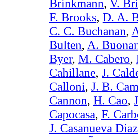
Brinkmann
,
V. Br
F. Brooks
,
D. A. 
C. C. Buchanan
,
A
Bulten
,
A. Buona
Byer
,
M. Cabero
,
Cahillane
,
J. Cald
Calloni
,
J. B. Ca
Cannon
,
H. Cao
,
Capocasa
,
F. Car
J. Casanueva Diaz