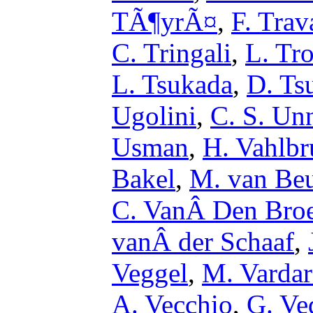
TÃ¶yrÃ¤
,
F. Trav
C. Tringali
,
L. Tr
L. Tsukada
,
D. Ts
Ugolini
,
C. S. Un
Usman
,
H. Vahlbr
Bakel
,
M. van Be
C. VanÂ Den Bro
vanÂ der Schaaf
,
Veggel
,
M. Varda
A. Vecchio
,
G. Ve