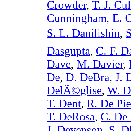
Crowder
,
T. J. Cu
Cunningham
,
E. 
S. L. Danilishin
,
S
Dasgupta
,
C. F. D
Dave
,
M. Davier
,
De
,
D. DeBra
,
J. 
DelÃ©glise
,
W. D
T. Dent
,
R. De Pie
T. DeRosa
,
C. De 
J. Devenson
,
S. D