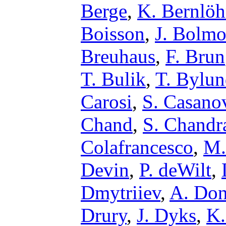
Berge
,
K. Bernlöh
Boisson
,
J. Bolmo
Breuhaus
,
F. Brun
T. Bulik
,
T. Bylu
Carosi
,
S. Casano
Chand
,
S. Chandr
Colafrancesco
,
M.
Devin
,
P. deWilt
,
Dmytriiev
,
A. Don
Drury
,
J. Dyks
,
K.