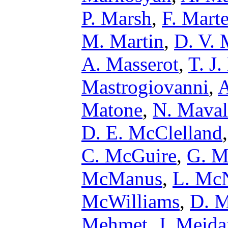
P. Marsh
,
F. Marte
M. Martin
,
D. V. 
A. Masserot
,
T. J
Mastrogiovanni
,
A
Matone
,
N. Maval
D. E. McClelland
C. McGuire
,
G. M
McManus
,
L. McN
McWilliams
,
D. M
Mehmet
,
J. Meid