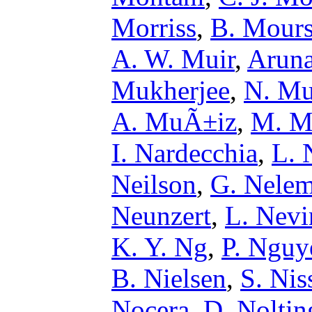
Morriss
,
B. Mour
A. W. Muir
,
Aruna
Mukherjee
,
N. M
A. MuÃ±iz
,
M. M
I. Nardecchia
,
L. 
Neilson
,
G. Nele
Neunzert
,
L. Nevi
K. Y. Ng
,
P. Nguy
B. Nielsen
,
S. Nis
Nocera
,
D. Noltin