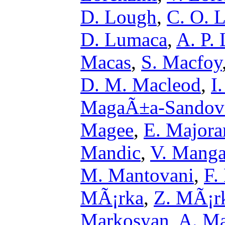
D. Lough
,
C. O. 
D. Lumaca
,
A. P.
Macas
,
S. Macfoy
D. M. Macleod
,
I
MagaÃ±a-Sandov
Magee
,
E. Majora
Mandic
,
V. Mang
M. Mantovani
,
F.
MÃ¡rka
,
Z. MÃ¡r
Markosyan
,
A. Ma