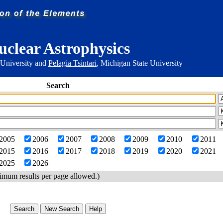
uclear Astrophysics
 University and
Pelagia Tsintari
, Michigan State University
Search
2005
2006
2007
2008
2009
2010
2011
2015
2016
2017
2018
2019
2020
2021
2025
2026
imum results per page allowed.)