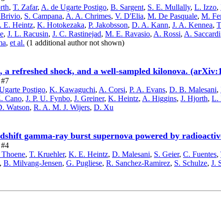
rth
,
T. Zafar
,
A. de Ugarte Postigo
,
B. Sargent
,
S. E. Mullally
,
L. Izzo
,
 Brivio
,
S. Campana
,
A. A. Chrimes
,
V. D'Elia
,
M. De Pasquale
,
M. Fe
. E. Heintz
,
K. Hotokezaka
,
P. Jakobsson
,
D. A. Kann
,
J. A. Kennea
,
T
se
,
J. L. Racusin
,
J. C. Rastinejad
,
M. E. Ravasio
,
A. Rossi
,
A. Saccardi
ma
,
et al.
(1 additional author not shown)
, a refreshed shock, and a well-sampled kilonova. (arX
 #7
Ugarte Postigo
,
K. Kawaguchi
,
A. Corsi
,
P. A. Evans
,
D. B. Malesani
,
. Cano
,
J. P. U. Fynbo
,
J. Greiner
,
K. Heintz
,
A. Higgins
,
J. Hjorth
,
L.
D. Watson
,
R. A. M. J. Wijers
,
D. Xu
shift gamma-ray burst supernova powered by radioactive
 #4
. Thoene
,
T. Kruehler
,
K. E. Heintz
,
D. Malesani
,
S. Geier
,
C. Fuentes
,
,
B. Milvang-Jensen
,
G. Pugliese
,
R. Sanchez-Ramirez
,
S. Schulze
,
J. 