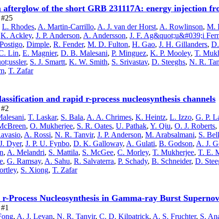
afterglow of the short GRB 231117A: energy injection from
e #25
,
L. Rhodes
,
A. Martin-Carrillo
,
A. J. van der Horst
,
A. Rowlinson
,
M. 
,
K. Ackley
,
J. P. Anderson
,
A. Andersson
,
J. F. Ag&quot;u&#039;i Fe
Postigo
,
Dimple
,
R. Fender
,
M. D. Fulton
,
H. Gao
,
J. H. Gillanders
,
D.
C. Lin
,
E. Magnier
,
D. B. Malesani
,
P. Minguez
,
K. P. Mooley
,
T. Mukh
ot;ussler
,
S. J. Smartt
,
K. W. Smith
,
S. Srivastav
,
D. Steeghs
,
N. R. Tan
am
,
T. Zafar
ssification and rapid r-process nucleosynthesis channels
 #2
Malesani
,
T. Laskar
,
S. Bala
,
A. A. Chrimes
,
K. Heintz
,
L. Izzo
,
G. P. 
McBreen
,
O. Mukherjee
,
S. R. Oates
,
U. Pathak
,
Y. Qiu
,
O. J. Roberts
,
avasio
,
A. Rossi
,
N. R. Tanvir
,
J. P. Anderson
,
M. Arabsalmani
,
S. Bel
J. Dyer
,
J. P. U. Fynbo
,
D. K. Galloway
,
A. Gulati
,
B. Godson
,
A. J. 
n
,
A. Melandri
,
S. Mattila
,
S. McGee
,
C. Morley
,
T. Mukherjee
,
T. E. 
e
,
G. Ramsay
,
A. Sahu
,
R. Salvaterra
,
P. Schady
,
B. Schneider
,
D. Stee
rtley
,
S. Xiong
,
T. Zafar
r r-Process Nucleosynthesis in Gamma-ray Burst Superno
 #1
Fong
,
A. J. Levan
,
N. R. Tanvir
,
C. D. Kilpatrick
,
A. S. Fruchter
,
S. An