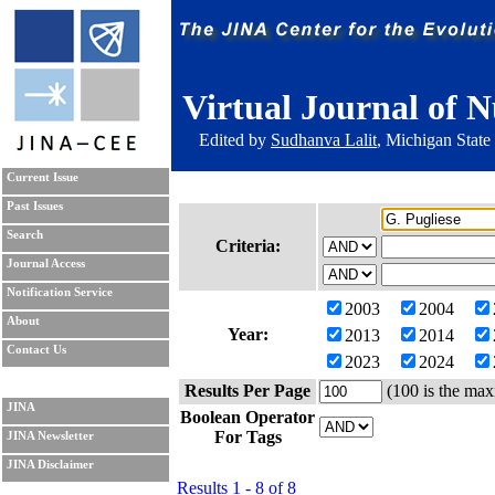
Virtual Journal of N
Edited by
Sudhanva Lalit
, Michigan State
Current Issue
Past Issues
Search
Criteria:
Journal Access
Notification Service
2003
2004
About
Year:
2013
2014
Contact Us
2023
2024
Results Per Page
(100 is the max
JINA
Boolean Operator
For Tags
JINA Newsletter
JINA Disclaimer
Results 1 - 8 of 8