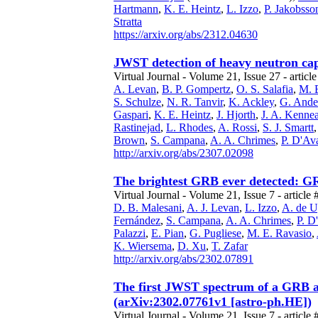
Hartmann
,
K. E. Heintz
,
L. Izzo
,
P. Jakobsso
Stratta
https://arxiv.org/abs/2312.04630
JWST detection of heavy neutron cap
Virtual Journal - Volume 21, Issue 27 - article
A. Levan
,
B. P. Gompertz
,
O. S. Salafia
,
M. 
S. Schulze
,
N. R. Tanvir
,
K. Ackley
,
G. Ande
Gaspari
,
K. E. Heintz
,
J. Hjorth
,
J. A. Kenne
Rastinejad
,
L. Rhodes
,
A. Rossi
,
S. J. Smartt
Brown
,
S. Campana
,
A. A. Chrimes
,
P. D'Av
http://arxiv.org/abs/2307.02098
The brightest GRB ever detected: GR
Virtual Journal - Volume 21, Issue 7 - article 
D. B. Malesani
,
A. J. Levan
,
L. Izzo
,
A. de U
Fernández
,
S. Campana
,
A. A. Chrimes
,
P. D
Palazzi
,
E. Pian
,
G. Pugliese
,
M. E. Ravasio
,
K. Wiersema
,
D. Xu
,
T. Zafar
http://arxiv.org/abs/2302.07891
The first JWST spectrum of a GRB af
(arXiv:2302.07761v1 [astro-ph.HE])
Virtual Journal - Volume 21, Issue 7 - article 