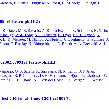
-Jensen
,
E. Pian
,
G. Pugliese
,
A. Rossi
,
D. M. Siegel
,
P. Singh
,
G.
2098v1 [astro-ph.HE])
S. R. Oates
,
M. E. Ravasio
,
A. Rouco Escorial
,
B. Schneider
,
N. Sarin
,
ausnaugh
,
W.-F. Fong
,
A. S. Fruchter
,
C. Fryer
,
J. P. U. Fynbo
,
N.
o
,
B. D. Metzger
,
M. Nicholl
,
A. Nugent
,
J. T. Palmerio
,
G. Pugliese
,
J.
atson
,
T. Barclay
,
K. Bhirombhakdi
,
E. Breedt
,
A. A. Breeveld
,
A. J.
v:2302.07891v1 [astro-ph.HE])
 Palmerio
,
O. S. Salafia
,
R. Salvaterra
,
N. R. Tanvir
,
J. F. Agüí
,
 Gaspari
,
B. P. Gompertz
,
D. H. Hartmann
,
J. Hjorth
,
P. Jakobsson
,
E.
tarling
,
C. C. Thöne
,
A. J. van der Horst
,
S. D. Vergani
,
D. Watson
,
ghtest GRB of all time, GRB 221009A.