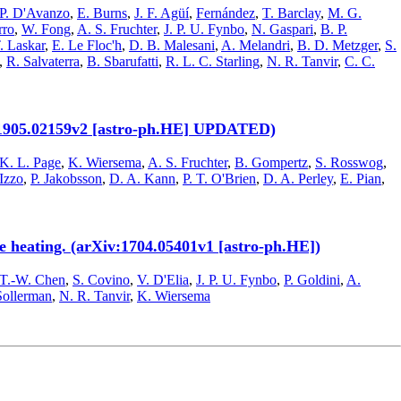
P. D'Avanzo
,
E. Burns
,
J. F. Agüí
,
Fernández
,
T. Barclay
,
M. G.
rro
,
W. Fong
,
A. S. Fruchter
,
J. P. U. Fynbo
,
N. Gaspari
,
B. P.
. Laskar
,
E. Le Floc'h
,
D. B. Malesani
,
A. Melandri
,
B. D. Metzger
,
S.
,
R. Salvaterra
,
B. Sbarufatti
,
R. L. C. Starling
,
N. R. Tanvir
,
C. C.
iv:1905.02159v2 [astro-ph.HE] UPDATED)
K. L. Page
,
K. Wiersema
,
A. S. Fruchter
,
B. Gompertz
,
S. Rosswog
,
 Izzo
,
P. Jakobsson
,
D. A. Kann
,
P. T. O'Brien
,
D. A. Perley
,
E. Pian
,
 heating. (arXiv:1704.05401v1 [astro-ph.HE])
T.-W. Chen
,
S. Covino
,
V. D'Elia
,
J. P. U. Fynbo
,
P. Goldini
,
A.
Sollerman
,
N. R. Tanvir
,
K. Wiersema