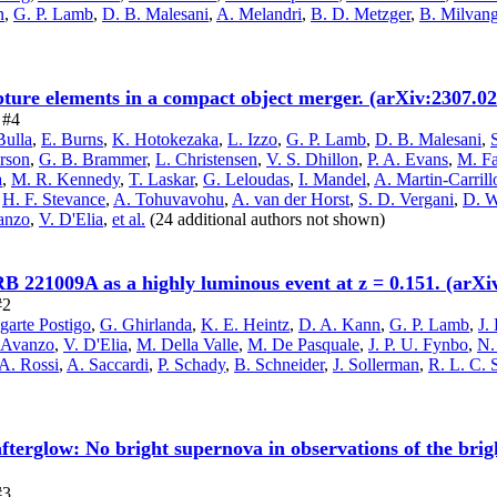
n
,
G. P. Lamb
,
D. B. Malesani
,
A. Melandri
,
B. D. Metzger
,
B. Milvang
ture elements in a compact object merger. (arXiv:2307.0
 #4
Bulla
,
E. Burns
,
K. Hotokezaka
,
L. Izzo
,
G. P. Lamb
,
D. B. Malesani
,
rson
,
G. B. Brammer
,
L. Christensen
,
V. S. Dhillon
,
P. A. Evans
,
M. F
a
,
M. R. Kennedy
,
T. Laskar
,
G. Leloudas
,
I. Mandel
,
A. Martin-Carrill
,
H. F. Stevance
,
A. Tohuvavohu
,
A. van der Horst
,
S. D. Vergani
,
D. W
anzo
,
V. D'Elia
,
et al.
(24 additional authors not shown)
B 221009A as a highly luminous event at z = 0.151. (arXi
#2
garte Postigo
,
G. Ghirlanda
,
K. E. Heintz
,
D. A. Kann
,
G. P. Lamb
,
J.
'Avanzo
,
V. D'Elia
,
M. Della Valle
,
M. De Pasquale
,
J. P. U. Fynbo
,
N.
A. Rossi
,
A. Saccardi
,
P. Schady
,
B. Schneider
,
J. Sollerman
,
R. L. C. S
terglow: No bright supernova in observations of the bri
#3