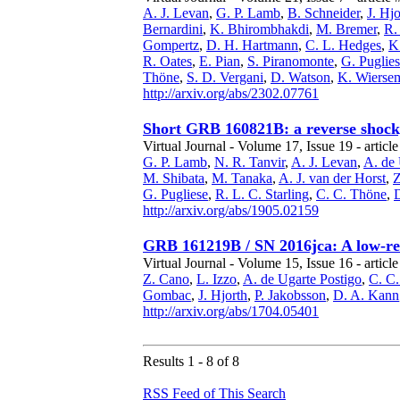
A. J. Levan
,
G. P. Lamb
,
B. Schneider
,
J. Hjo
Bernardini
,
K. Bhirombhakdi
,
M. Bremer
,
R.
Gompertz
,
D. H. Hartmann
,
C. L. Hedges
,
K
R. Oates
,
E. Pian
,
S. Piranomonte
,
G. Puglie
Thöne
,
S. D. Vergani
,
D. Watson
,
K. Wierse
http://arxiv.org/abs/2302.07761
Short GRB 160821B: a reverse shock
Virtual Journal - Volume 17, Issue 19 - article
G. P. Lamb
,
N. R. Tanvir
,
A. J. Levan
,
A. de 
M. Shibata
,
M. Tanaka
,
A. J. van der Horst
,
Z
G. Pugliese
,
R. L. C. Starling
,
C. C. Thöne
,
http://arxiv.org/abs/1905.02159
GRB 161219B / SN 2016jca: A low-red
Virtual Journal - Volume 15, Issue 16 - article
Z. Cano
,
L. Izzo
,
A. de Ugarte Postigo
,
C. C
Gombac
,
J. Hjorth
,
P. Jakobsson
,
D. A. Kann
http://arxiv.org/abs/1704.05401
Results 1 - 8 of 8
RSS Feed of This Search