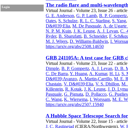
The radio flare and multi-wavelength 
Login
Virtual Journal - Volume 23, Issue 26 - articl
G. E. Anderson
,
G. P. Lamb
,
B. P. Gompertz
Oates
,
S. Schulze
,
R. L. C. Starling
,
S. Yang
D&#039;Elia
,
M. De Pasquale
,
A. de Ugarte 
N. P. M. Kuin
,
J. K. Leung
,
A. J. Levan
,
C. -
Ryder
,
B. Sbarufatti
,
B. Schneider
,
F. Sch&qu
M. J. Wijers
,
D. Williams-Baldwin
,
I. Worss
https://arxiv.org/abs/2508.14650
GRB 241105A: A test case for GRB cla
Virtual Journal - Volume 23, Issue 22 - article
Dimple
,
B. P. Gompertz
,
A. J. Levan
,
D. B. 
C. De Barra
,
Y. Huang
,
A. Kumar
,
H. Li
,
S. 
D&#039;Avanzo
,
A. Martin-Carrillo
,
M. E. R
Chastain
,
V. D&#039;Elia
,
V. S. Dhillon
,
M. 
Killestein
,
R. Kotak
,
J. K. Leung
,
J. D. Lyma
Pasquale
,
G. Pignata
,
D. Pollacco
,
G. Puglies
C. Wang
,
K. Wiersema
,
I. Worssam
,
M. E. Wo
https://arxiv.org/abs/2507.15940
A Hubble Space Telescope Search fo
Virtual Journal - Volume 22, Issue 15 - article
J. C. Rastinejad
(CIERA/Northwestern),
W. 