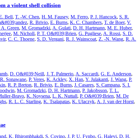
 a violent shell collision
E. Bell
,
T. -W. Chen
,
H. M. Fausey
,
M. Ferro
,
P. J. Hancock
,
S. R.
rn&#039;andez
,
R. Brivio
,
E. Burns
,
K. C. Chambers
,
T. de Boer
,
V.
 A. Green
,
M. Gromadzki
,
A. Gulati
,
D. H. Hartmann
,
M. E. Huber
,
erjee
,
M. Nicholl
,
P. T. O&#039;Brien
,
G. Pugliese
,
A. Rossi
,
S. D.
vir
,
C. C. Thoene
,
S. D. Vergani
,
R. J. Wainscoat
,
Z. -N. Wang
,
R. A.
Lamb
,
D. O&#039;Neill
,
J. T. Palmerio
,
A. Saccardi
,
G. E. Anderson
,
R. Sonawane
,
P. Veres
,
K. Ackley
,
X. Han
,
Y. Julakanti
,
J. Wang
,
P.
kin
,
R. P. Breton
,
R. Brivio
,
E. Burns
,
J. Casares
,
S. Campana
,
S. I.
Goodwin
,
M. Gromadzki
,
D. H. Hartmann
,
P. Jakobsson
,
T. L.
Muller-Bravo
,
K. Noysena
,
L. K. Nuttall
,
P. O&#039;Brien
,
M. De
ghs
,
R. L. C. Starling
,
K. Tsalapatas
,
K. Ulaczyk
,
A. J. van der Horst
,
vae
and
,
K. Bhirombhakdi
,
S. Covino
,
J. P. U. Fynbo
,
G. Halevi
,
D. H.