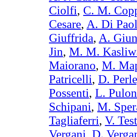
Ciolfi
,
C. M. Cop
Cesare
,
A. Di Pao
Giuffrida
,
A. Giun
Jin
,
M. M. Kasliw
Maiorano
,
M. Map
Patricelli
,
D. Perl
Possenti
,
L. Pulon
Schipani
,
M. Sper
Tagliaferri
,
V. Tes
Vergani
,
D. Verga