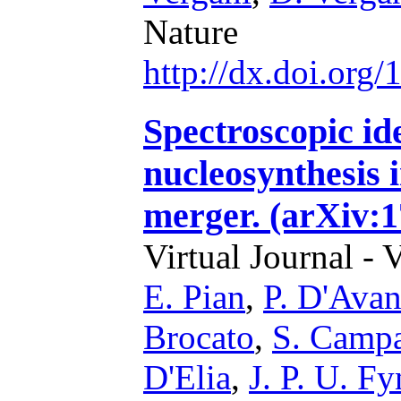
Nature
http://dx.doi.org
Spectroscopic ide
nucleosynthesis 
merger. (arXiv:1
Virtual Journal - 
E. Pian
,
P. D'Ava
Brocato
,
S. Camp
D'Elia
,
J. P. U. F