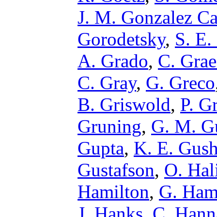
J. M. Gonzalez Ca
Gorodetsky
,
S. E.
A. Grado
,
C. Grae
C. Gray
,
G. Greco
B. Griswold
,
P. G
Gruning
,
G. M. G
Gupta
,
K. E. Gus
Gustafson
,
O. Hal
Hamilton
,
G. Ha
J. Hanks
,
C. Hann