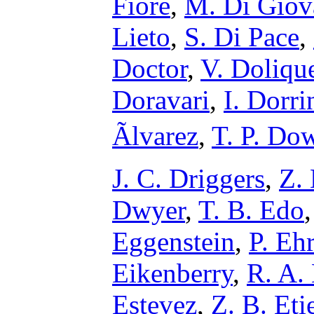
Fiore
,
M. Di Giov
Lieto
,
S. Di Pace
,
Doctor
,
V. Doliqu
Doravari
,
I. Dorri
Ãlvarez
,
T. P. Do
J. C. Driggers
,
Z.
Dwyer
,
T. B. Edo
Eggenstein
,
P. Eh
Eikenberry
,
R. A. 
Estevez
,
Z. B. Eti