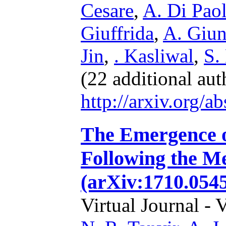
Cesare
,
A. Di Pao
Giuffrida
,
A. Giun
Jin
,
. Kasliwal
,
S.
(22 additional au
http://arxiv.org/
The Emergence o
Following the Me
(arXiv:1710.054
Virtual Journal - 