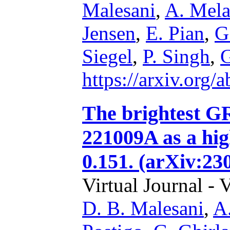
Malesani
,
A. Mela
Jensen
,
E. Pian
,
G
Siegel
,
P. Singh
,
G
https://arxiv.org
The brightest G
221009A as a hig
0.151. (arXiv:23
Virtual Journal - 
D. B. Malesani
,
A.