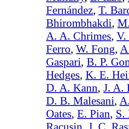
Fernández
,
T. Bar
Bhirombhakdi
,
M.
A. A. Chrimes
,
V.
Ferro
,
W. Fong
,
A
Gaspari
,
B. P. Go
Hedges
,
K. E. Hei
D. A. Kann
,
J. A.
D. B. Malesani
,
A
Oates
,
E. Pian
,
S.
Racusin
,
J. C. Ras