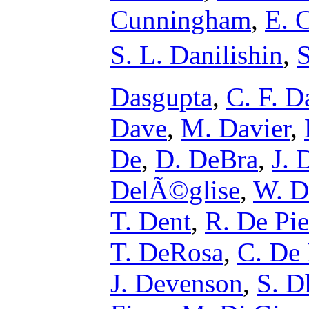
Cunningham
,
E. 
S. L. Danilishin
,
S
Dasgupta
,
C. F. D
Dave
,
M. Davier
,
De
,
D. DeBra
,
J. 
DelÃ©glise
,
W. D
T. Dent
,
R. De Pie
T. DeRosa
,
C. De 
J. Devenson
,
S. D