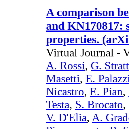
A comparison be
and KN170817: s
properties. (arX
Virtual Journal - 
A. Rossi
,
G. Strat
Masetti
,
E. Palazz
Nicastro
,
E. Pian
,
Testa
,
S. Brocato
,
V. D'Elia
,
A. Grad