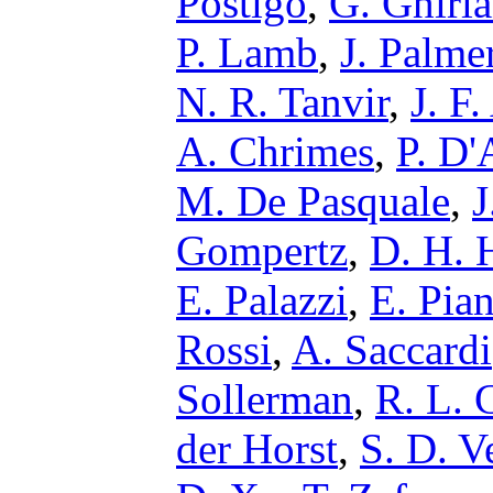
Postigo
,
G. Ghirl
P. Lamb
,
J. Palme
N. R. Tanvir
,
J. F
A. Chrimes
,
P. D'
M. De Pasquale
,
J
Gompertz
,
D. H. 
E. Palazzi
,
E. Pia
Rossi
,
A. Saccardi
Sollerman
,
R. L. 
der Horst
,
S. D. V