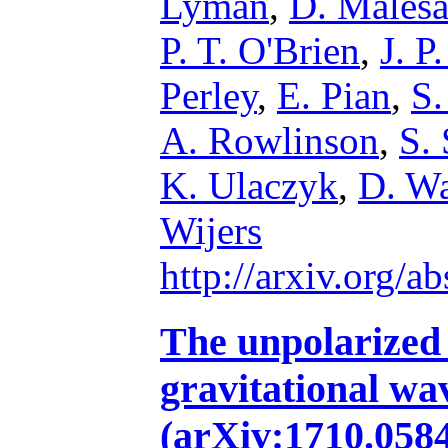
Lyman
,
D. Malesa
P. T. O'Brien
,
J. P
Perley
,
E. Pian
,
S.
A. Rowlinson
,
S.
K. Ulaczyk
,
D. W
Wijers
http://arxiv.org/
The unpolarized
gravitational w
(arXiv:1710.058