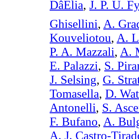
DâElia
,
J. P. U. F
Ghisellini
,
A. Gra
Kouveliotou
,
A. 
P. A. Mazzali
,
A. 
E. Palazzi
,
S. Pir
J. Selsing
,
G. Stra
Tomasella
,
D. Wa
Antonelli
,
S. Asce
F. Bufano
,
A. Bulg
A. J. Castro-Tirad