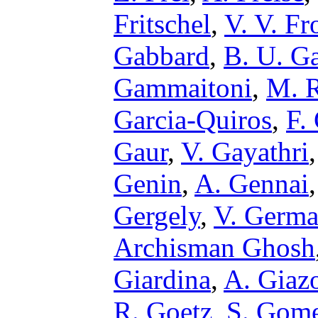
Fritschel
,
V. V. Fr
Gabbard
,
B. U. G
Gammaitoni
,
M. R
Garcia-Quiros
,
F.
Gaur
,
V. Gayathri
Genin
,
A. Gennai
Gergely
,
V. Germa
Archisman Ghosh
Giardina
,
A. Giaz
R. Goetz
,
S. Gom