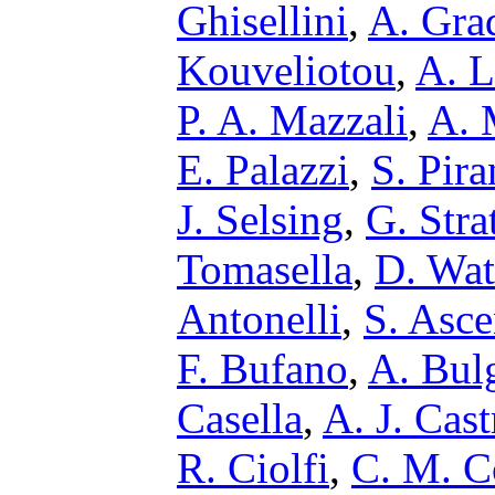
Ghisellini
,
A. Gra
Kouveliotou
,
A. 
P. A. Mazzali
,
A. 
E. Palazzi
,
S. Pir
J. Selsing
,
G. Stra
Tomasella
,
D. Wa
Antonelli
,
S. Asce
F. Bufano
,
A. Bulg
Casella
,
A. J. Cas
R. Ciolfi
,
C. M. C