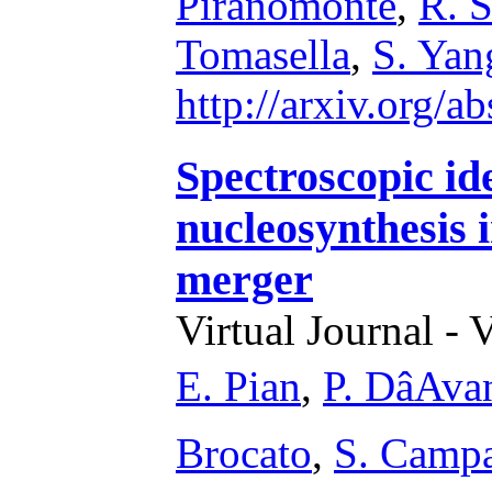
Piranomonte
,
R. S
Tomasella
,
S. Yan
http://arxiv.org/
Spectroscopic ide
nucleosynthesis 
merger
Virtual Journal - 
E. Pian
,
P. DâAv
Brocato
,
S. Camp