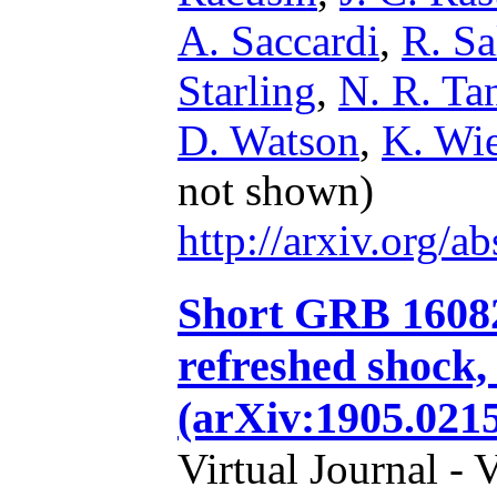
A. Saccardi
,
R. Sa
Starling
,
N. R. Ta
D. Watson
,
K. Wi
not shown)
http://arxiv.org/
Short GRB 16082
refreshed shock,
(arXiv:1905.02
Virtual Journal - 