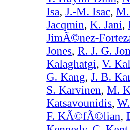
Isa
,
J.-M. Isac
,
M. 
Jacqmin
,
K. Jani
,
JimÃ©nez-Fortez
Jones
,
R. J. G. Jo
Kalaghatgi
,
V. Ka
G. Kang
,
J. B. Ka
S. Karvinen
,
M. K
Katsavounidis
,
W.
F. KÃ©fÃ©lian
,
Kennedy
,
C. Kent