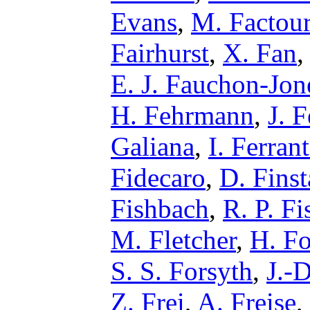
Evans
,
M. Factou
Fairhurst
,
X. Fan
E. J. Fauchon-Jon
H. Fehrmann
,
J. F
Galiana
,
I. Ferran
Fidecaro
,
D. Fins
Fishbach
,
R. P. Fi
M. Fletcher
,
H. F
S. S. Forsyth
,
J.-D
Z. Frei
,
A. Freise
,