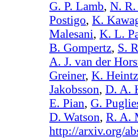
G. P. Lamb
,
N. R.
Postigo
,
K. Kawa
Malesani
,
K. L. P
B. Gompertz
,
S. 
A. J. van der Hors
Greiner
,
K. Heint
Jakobsson
,
D. A.
E. Pian
,
G. Puglie
D. Watson
,
R. A. 
http://arxiv.org/