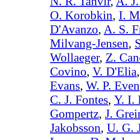
N. R. Tanvir
,
A. J
O. Korobkin
,
I. M
D'Avanzo
,
A. S. F
Milvang-Jensen
,
S
Wollaeger
,
Z. Can
Covino
,
V. D'Elia
Evans
,
W. P. Even
C. J. Fontes
,
Y. I. 
Gompertz
,
J. Grei
Jakobsson
,
U. G. 