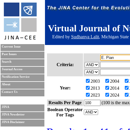
Virtual Journal of N
Edited by
Sudhanva Lalit
, Michigan State
Current Issue
Past Issues
Search
Criteria:
Journal Access
Notification Service
2003
2004
About
Year:
2013
2014
Contact Us
2023
2024
Results Per Page
(100 is the max
JINA
Boolean Operator
For Tags
JINA Newsletter
JINA Disclaimer