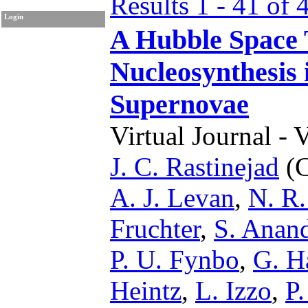
Results 1 - 41 of 
Login
A Hubble Space T
Nucleosynthesis
Supernovae
Virtual Journal - 
J. C. Rastinejad
(C
A. J. Levan
,
N. R.
Fruchter
,
S. Anan
P. U. Fynbo
,
G. H
Heintz
,
L. Izzo
,
P