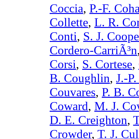
Coccia
,
P.-F. Coh
Collette
,
L. R. Co
Conti
,
S. J. Coope
Cordero-CarriÃ³n
Corsi
,
S. Cortese
,
B. Coughlin
,
J.-P
Couvares
,
P. B. C
Coward
,
M. J. Co
D. E. Creighton
,
T
Crowder
,
T. J. Cu