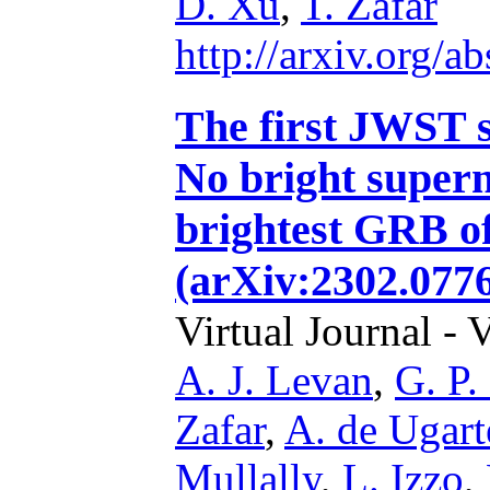
D. Xu
,
T. Zafar
http://arxiv.org/
The first JWST 
No bright supern
brightest GRB o
(arXiv:2302.077
Virtual Journal - 
A. J. Levan
,
G. P
Zafar
,
A. de Ugart
Mullally
,
L. Izzo
,