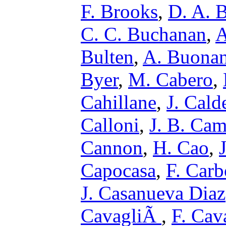
F. Brooks
,
D. A. 
C. C. Buchanan
,
A
Bulten
,
A. Buona
Byer
,
M. Cabero
,
Cahillane
,
J. Cald
Calloni
,
J. B. Ca
Cannon
,
H. Cao
,
Capocasa
,
F. Car
J. Casanueva Diaz
CavagliÃ
,
F. Cava