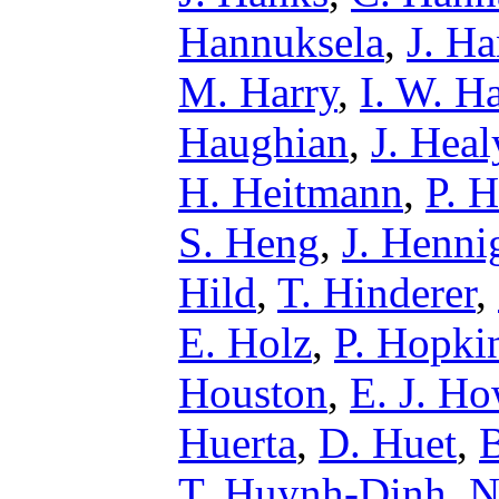
Hannuksela
,
J. H
M. Harry
,
I. W. H
Haughian
,
J. Heal
H. Heitmann
,
P. H
S. Heng
,
J. Henni
Hild
,
T. Hinderer
,
E. Holz
,
P. Hopki
Houston
,
E. J. Ho
Huerta
,
D. Huet
,
T. Huynh-Dinh
,
N