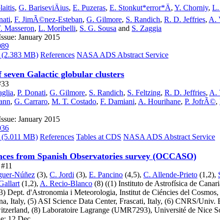
aitis
,
G. BariseviÄius
,
E. Puzeras
,
E. Stonkut*error*Ä
,
Y. Chorniy
,
L.
nati
,
F. JimÃ©nez-Esteban
,
G. Gilmore
,
S. Randich
,
R. D. Jeffries
,
A. 
. Masseron
,
L. Moribelli
,
S. G. Sousa
and
S. Zaggia
Issue: January 2015
989
(2.383 MB)
References
NASA ADS Abstract Service
seven Galactic globular clusters
#33
glia
,
P. Donati
,
G. Gilmore
,
S. Randich
,
S. Feltzing
,
R. D. Jeffries
,
A. 
ann
,
G. Carraro
,
M. T. Costado
,
F. Damiani
,
A. Hourihane
,
P. JofrÃ©
,
Issue: January 2015
036
(5.011 MB)
References
Tables at CDS
NASA ADS Abstract Service
ces from Spanish Observatories survey (OCCASO)
e #11
guer-Núñez
(3),
C. Jordi
(3),
E. Pancino
(4,5),
C. Allende-Prieto
(1,2),
Gallart
(1,2),
A. Recio-Blanco
(8)
((1) Instituto de Astrofísica de Cana
3) Dept. d'Astronomia i Meteorologia, Institut de Ciéncies del Cosmos
a, Italy,
(5) ASI Science Data Center, Frascati, Italy,
(6) CNRS/Univ. 
itzerland,
(8) Laboratoire Lagrange
(UMR7293), Université de Nice Sop
ue: 12 Dec