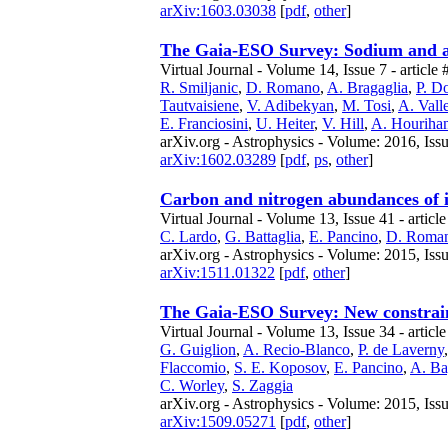
arXiv:1603.03038
[
pdf
,
other
]
The Gaia-ESO Survey: Sodium and alu
Virtual Journal - Volume 14, Issue 7 - article 
R. Smiljanic
,
D. Romano
,
A. Bragaglia
,
P. D
Tautvaisiene
,
V. Adibekyan
,
M. Tosi
,
A. Vall
E. Franciosini
,
U. Heiter
,
V. Hill
,
A. Houriha
arXiv.org - Astrophysics - Volume: 2016, Iss
arXiv:1602.03289
[
pdf
,
ps
,
other
]
Carbon and nitrogen abundances of in
Virtual Journal - Volume 13, Issue 41 - article
C. Lardo
,
G. Battaglia
,
E. Pancino
,
D. Roma
arXiv.org - Astrophysics - Volume: 2015, Iss
arXiv:1511.01322
[
pdf
,
other
]
The Gaia-ESO Survey: New constraints
Virtual Journal - Volume 13, Issue 34 - articl
G. Guiglion
,
A. Recio-Blanco
,
P. de Laverny
Flaccomio
,
S. E. Koposov
,
E. Pancino
,
A. B
C. Worley
,
S. Zaggia
arXiv.org - Astrophysics - Volume: 2015, Iss
arXiv:1509.05271
[
pdf
,
other
]