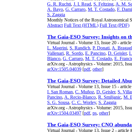
G. R. Ruchti
,
J. I. Read
,
S. Feltzing
,
A. M. Se
A. Bayo
,
G. Carraro
,
M. T. Costado
,
F. Dami
S. Zaggia
Monthly Notices of the Royal Astronomical So
Abstract
Full Text (HTML)
Full Text (PDF)
The Gaia-ESO Survey: Insights on the
Virtual Journal - Volume 13, Issue 20 - articl
L. Magrini
,
S. Randich
,
P. Donati
,
A. Bragagl
Vallenari
,
R. Sordo
,
E. Pancino
,
D. Geisler
,
I
Blanco
,
G. Carraro
,
M. T. Costado
,
E. Franci
arXiv.org - Astrophysics - Volume: 2015, Iss
arXiv:1505.04039
[
pdf
,
other
]
The Gaia-ESO Survey: Detailed Abun
Virtual Journal - Volume 13, Issue 15 - articl
I. San Roman
,
C. Muñoz
,
D. Geisler
,
S. Vill
Pancino
,
A. Recio-Blanco
,
R. Smiljanic
,
M. 
S. G. Sousa
,
C. C. Worley
,
S. Zaggia
arXiv.org - Astrophysics - Volume: 2015, Iss
arXiv:1504.03497
[
pdf
,
ps
,
other
]
The Gaia-ESO Survey: CNO abundanc
Virtual Journal - Volume 13, Issue 2 - article 