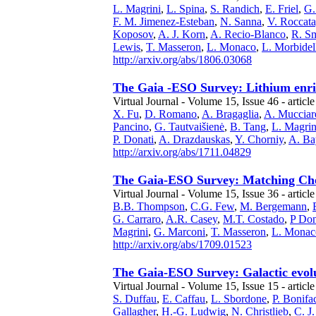
L. Magrini
,
L. Spina
,
S. Randich
,
E. Friel
,
G.
F. M. Jimenez-Esteban
,
N. Sanna
,
V. Roccata
Koposov
,
A. J. Korn
,
A. Recio-Blanco
,
R. Sm
Lewis
,
T. Masseron
,
L. Monaco
,
L. Morbidel
http://arxiv.org/abs/1806.03068
The Gaia -ESO Survey: Lithium enrich
Virtual Journal - Volume 15, Issue 46 - articl
X. Fu
,
D. Romano
,
A. Bragaglia
,
A. Mucciare
Pancino
,
G. Tautvaišienė
,
B. Tang
,
L. Magrin
P. Donati
,
A. Drazdauskas
,
Y. Chorniy
,
A. Ba
http://arxiv.org/abs/1711.04829
The Gaia-ESO Survey: Matching Chem
Virtual Journal - Volume 15, Issue 36 - articl
B.B. Thompson
,
C.G. Few
,
M. Bergemann
,
G. Carraro
,
A.R. Casey
,
M.T. Costado
,
P Don
Magrini
,
G. Marconi
,
T. Masseron
,
L. Monac
http://arxiv.org/abs/1709.01523
The Gaia-ESO Survey: Galactic evolu
Virtual Journal - Volume 15, Issue 15 - article
S. Duffau
,
E. Caffau
,
L. Sbordone
,
P. Bonifa
Gallagher
,
H.-G. Ludwig
,
N. Christlieb
,
C. J