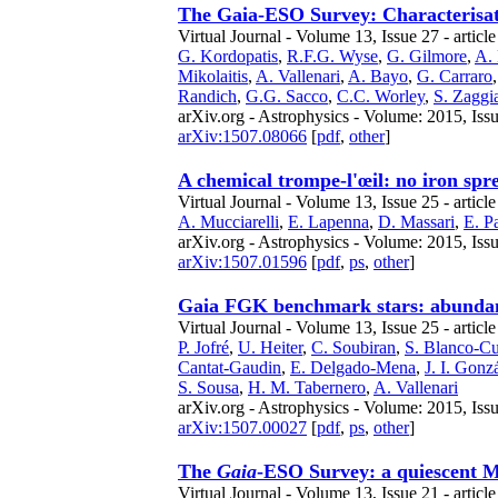
The Gaia-ESO Survey: Characterisati
Virtual Journal - Volume 13, Issue 27 - articl
G. Kordopatis
,
R.F.G. Wyse
,
G. Gilmore
,
A.
Mikolaitis
,
A. Vallenari
,
A. Bayo
,
G. Carraro
Randich
,
G.G. Sacco
,
C.C. Worley
,
S. Zaggi
arXiv.org - Astrophysics - Volume: 2015, Issu
arXiv:1507.08066
[
pdf
,
other
]
A chemical trompe-l'œil: no iron spr
Virtual Journal - Volume 13, Issue 25 - article
A. Mucciarelli
,
E. Lapenna
,
D. Massari
,
E. P
arXiv.org - Astrophysics - Volume: 2015, Issu
arXiv:1507.01596
[
pdf
,
ps
,
other
]
Gaia FGK benchmark stars: abundanc
Virtual Journal - Volume 13, Issue 25 - articl
P. Jofré
,
U. Heiter
,
C. Soubiran
,
S. Blanco-C
Cantat-Gaudin
,
E. Delgado-Mena
,
J. I. Gon
S. Sousa
,
H. M. Tabernero
,
A. Vallenari
arXiv.org - Astrophysics - Volume: 2015, Issu
arXiv:1507.00027
[
pdf
,
ps
,
other
]
The
Gaia
-ESO Survey: a quiescent Mi
Virtual Journal - Volume 13, Issue 21 - articl