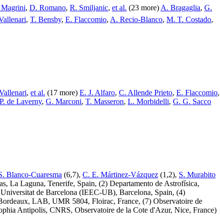
 Magrini
,
D. Romano
,
R. Smiljanic
,
et al.
(23 more)
A. Bragaglia
,
G.
Vallenari
,
T. Bensby
,
E. Flaccomio
,
A. Recio-Blanco
,
M. T. Costado
,
Vallenari
,
et al.
(17 more)
E. J. Alfaro
,
C. Allende Prieto
,
E. Flaccomio
,
P. de Laverny
,
G. Marconi
,
T. Masseron
,
L. Morbidelli
,
G. G. Sacco
S. Blanco-Cuaresma
(6,7),
C. E. Mártinez-Vázquez
(1,2),
S. Murabito
rias, La Laguna, Tenerife, Spain,
(2) Departamento de Astrofísica,
, Universitat de Barcelona
(IEEC-UB), Barcelona, Spain,
(4)
Bordeaux, LAB, UMR 5804, Floirac, France,
(7) Observatoire de
hia Antipolis, CNRS, Observatoire de la Cote d'Azur, Nice, France)