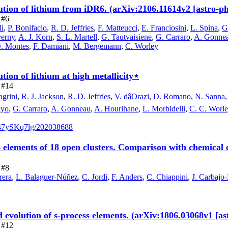
ution of lithium from iDR6. (arXiv:2106.11614v2 [astr
 #6
li
,
P. Bonifacio
,
R. D. Jeffries
,
F. Matteucci
,
E. Franciosini
,
L. Spina
,
G
verny
,
A. J. Korn
,
S. L. Martell
,
G. Tautvaisiene
,
G. Carraro
,
A. Gonne
. Montes
,
F. Damiani
,
M. Bergemann
,
C. Worley
ion of lithium at high metallicity⋆
e #14
grini
,
R. J. Jackson
,
R. D. Jeffries
,
V. dâOrazi
,
D. Romano
,
N. Sanna
ayo
,
G. Carraro
,
A. Gonneau
,
A. Hourihane
,
L. Morbidelli
,
C. C. Worl
gf47ySKq7lg/202038688
lements of 18 open clusters. Comparison with chemical ev
 #8
rera
,
L. Balaguer-Núñez
,
C. Jordi
,
F. Anders
,
C. Chiappini
,
J. Carbajo-
 evolution of s-process elements. (arXiv:1806.03068v1 [a
e #12