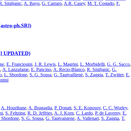
R. Smiljanic
,
A. Bayo
,
G. Carraro
,
A.R. Casey
,
M. T. Costado
,
F.
[astro-ph.SR])
.SR] UPDATED)
ne
,
E. Franciosini
,
J. R. Lewis
,
L. Magrini
,
L. Morbidelli
,
G. G. Sacco
,
n
,
A. Lanzafame
,
E. Pancino
,
A. Recio-Blanco
,
R. Smiljanic
,
G.
o
,
L. Sbordone
,
S. G. Sousa
,
G. Tautvaišienė
,
S. Zaggia
,
T. Zwitter
,
E.
ntini
,
A. Hourihane
,
A. Bragaglia
,
P. Donati
,
S. E. Koposov
,
C. C. Worley
,
ni
,
S. Feltzing
,
R. D. Jeffries
,
A. J. Korn
,
C. Lardo
,
P. de Laverny
,
E.
. Sbordone
,
S. G. Sousa
,
G. Tautvaisiene
,
A. Vallenari
,
S. Zaggia
,
T.