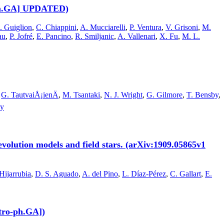
o-ph.GA] UPDATED)
. Guiglion
,
C. Chiappini
,
A. Mucciarelli
,
P. Ventura
,
V. Grisoni
,
M.
au
,
P. Jofré
,
E. Pancino
,
R. Smiljanic
,
A. Vallenari
,
X. Fu
,
M. L.
,
G. TautvaiÅ¡ienÄ
,
M. Tsantaki
,
N. J. Wright
,
G. Gilmore
,
T. Bensby
,
ey
olution models and field stars. (arXiv:1909.05865v1
Hijarrubia
,
D. S. Aguado
,
A. del Pino
,
L. Díaz-Pérez
,
C. Gallart
,
E.
stro-ph.GA])