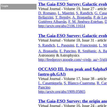
The Gaia-ESO Survey: Galactic evol
Login
Virtual Journal - Volume 19, Issue 27 - article
D. Romano
,
L. Magrini
,
S. Randich
,
G. Casa
Bellazzini
,
T. Bensby
,
A. Bragaglia
,
P. de La
Gutiérrez Albarrán
,
F. M. Jiménez-Esteban
,
D
http://arxiv.org/abs/2106.11614
The Gaia-ESO Survey: Galactic evolut
Virtual Journal - Volume 18, Issue 31 - articl
S. Randich
,
L. Pasquini
,
E. Franciosini
,
L. Ma
A. Bragaglia
,
E. Pancino
,
R. Smiljanic
,
A. B
Astronomy & Astrophysics
http://feedproxy.google.com/~r/edp_aa/~3/
OCCASO III. Iron peak and $alpha$ e
[astro-ph.GA])
Virtual Journal - Volume 17, Issue 38 - article
L. Casamiquela
,
S. Blanco-Cuaresma
,
R. Car
Pancino
http://arxiv.org/abs/1909.05865
The Gaia-ESO Survey: the origin and
Virtual Journal - Volume 16, Issue 24 - articl