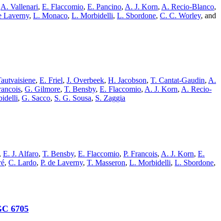
,
A. Vallenari
,
E. Flaccomio
,
E. Pancino
,
A. J. Korn
,
A. Recio-Blanco
,
e Laverny
,
L. Monaco
,
L. Morbidelli
,
L. Sbordone
,
C. C. Worley
,
and
autvaisiene
,
E. Friel
,
J. Overbeek
,
H. Jacobson
,
T. Cantat-Gaudin
,
A.
rancois
,
G. Gilmore
,
T. Bensby
,
E. Flaccomio
,
A. J. Korn
,
A. Recio-
idelli
,
G. Sacco
,
S. G. Sousa
,
S. Zaggia
,
E. J. Alfaro
,
T. Bensby
,
E. Flaccomio
,
P. Francois
,
A. J. Korn
,
E.
ré
,
C. Lardo
,
P. de Laverny
,
T. Masseron
,
L. Morbidelli
,
L. Sbordone
,
GC 6705