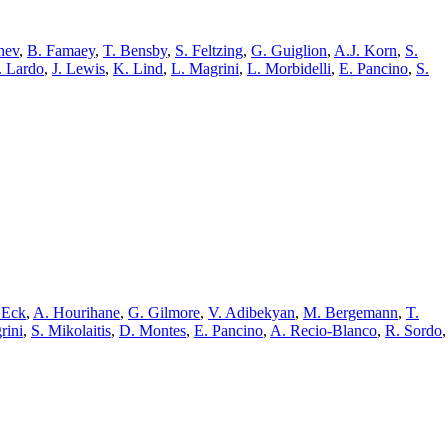
hev
,
B. Famaey
,
T. Bensby
,
S. Feltzing
,
G. Guiglion
,
A.J. Korn
,
S.
. Lardo
,
J. Lewis
,
K. Lind
,
L. Magrini
,
L. Morbidelli
,
E. Pancino
,
S.
 Eck
,
A. Hourihane
,
G. Gilmore
,
V. Adibekyan
,
M. Bergemann
,
T.
rini
,
S. Mikolaitis
,
D. Montes
,
E. Pancino
,
A. Recio-Blanco
,
R. Sordo
,