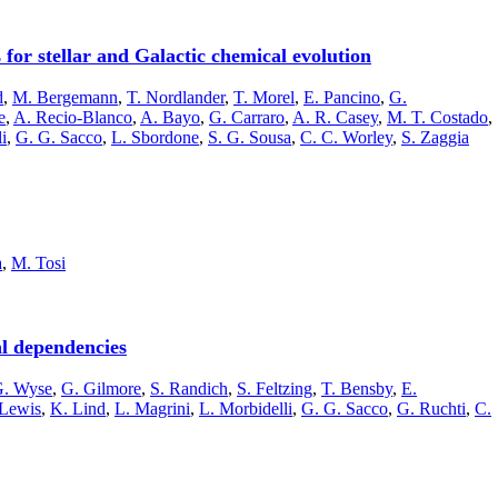
or stellar and Galactic chemical evolution
d
,
M. Bergemann
,
T. Nordlander
,
T. Morel
,
E. Pancino
,
G.
e
,
A. Recio-Blanco
,
A. Bayo
,
G. Carraro
,
A. R. Casey
,
M. T. Costado
,
i
,
G. G. Sacco
,
L. Sbordone
,
S. G. Sousa
,
C. C. Worley
,
S. Zaggia
a
,
M. Tosi
al dependencies
G. Wyse
,
G. Gilmore
,
S. Randich
,
S. Feltzing
,
T. Bensby
,
E.
 Lewis
,
K. Lind
,
L. Magrini
,
L. Morbidelli
,
G. G. Sacco
,
G. Ruchti
,
C.