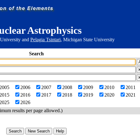
uclear Astrophysics
 University and
Pelagia Tsintari
, Michigan State University
Search
2005
2006
2007
2008
2009
2010
2011
2015
2016
2017
2018
2019
2020
2021
2025
2026
imum results per page allowed.)