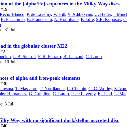
on of the [alpha/Fe] sequences in the Milky Way discs
e #19
 Recio-Blanco
,
P. de Laverny
,
V. Hill
,
V. Adibekyan
,
U. Heiter
,
I. Minc
,
E. Flaccomio
,
E. Franciosini
,
A. Hourihane
,
P. Jofre
,
S.E. Koposov
,
C
a
e: 31 Jul
ead in the globular cluster M22
 #2
ancino
,
P. B. Stetson
,
F. R. Ferraro
,
B. Lanzoni
,
C. Lardo
e: 10 Jul
es of alpha and iron-peak elements
e #30
uaresma
,
T. Masseron
,
T. Nordlander
,
L. Chemin
,
C. C. Worley
,
S. Van
zález Hernández
,
G. Guiglion
,
C. Lardo
,
P. de Laverny
,
K. Lind
,
L. Mag
e: 3 Jul
lky Way with no significant dark/stellar accreted disc
e #40