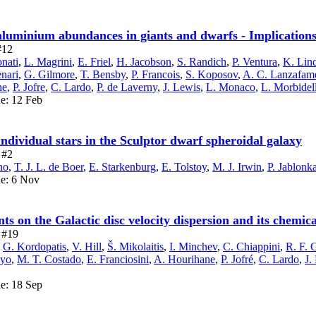
minium abundances in giants and dwarfs - Implications f
#12
onati
,
L. Magrini
,
E. Friel
,
H. Jacobson
,
S. Randich
,
P. Ventura
,
K. Lin
enari
,
G. Gilmore
,
T. Bensby
,
P. Francois
,
S. Koposov
,
A. C. Lanzafam
ne
,
P. Jofre
,
C. Lardo
,
P. de Laverny
,
J. Lewis
,
L. Monaco
,
L. Morbidell
ue: 12 Feb
dividual stars in the Sculptor dwarf spheroidal galaxy
 #2
no
,
T. J. L. de Boer
,
E. Starkenburg
,
E. Tolstoy
,
M. J. Irwin
,
P. Jablonk
ue: 6 Nov
 on the Galactic disc velocity dispersion and its chemic
e #19
,
G. Kordopatis
,
V. Hill
,
Š. Mikolaitis
,
I. Minchev
,
C. Chiappini
,
R. F. 
ayo
,
M. T. Costado
,
E. Franciosini
,
A. Hourihane
,
P. Jofré
,
C. Lardo
,
J.
ue: 18 Sep