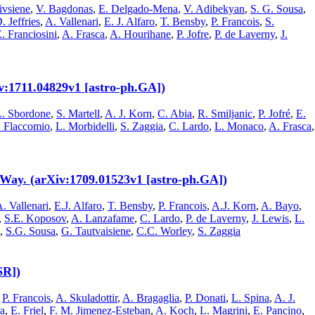
ivsiene
,
V. Bagdonas
,
E. Delgado-Mena
,
V. Adibekyan
,
S. G. Sousa
,
. Jeffries
,
A. Vallenari
,
E. J. Alfaro
,
T. Bensby
,
P. Francois
,
S.
. Franciosini
,
A. Frasca
,
A. Hourihane
,
P. Jofre
,
P. de Laverny
,
J.
iv:1711.04829v1 [astro-ph.GA])
L. Sbordone
,
S. Martell
,
A. J. Korn
,
C. Abia
,
R. Smiljanic
,
P. Jofré
,
E.
. Flaccomio
,
L. Morbidelli
,
S. Zaggia
,
C. Lardo
,
L. Monaco
,
A. Frasca
,
Way. (arXiv:1709.01523v1 [astro-ph.GA])
. Vallenari
,
E.J. Alfaro
,
T. Bensby
,
P. Francois
,
A.J. Korn
,
A. Bayo
,
,
S.E. Koposov
,
A. Lanzafame
,
C. Lardo
,
P. de Laverny
,
J. Lewis
,
L.
,
S.G. Sousa
,
G. Tautvaisiene
,
C.C. Worley
,
S. Zaggia
SR])
,
P. Francois
,
A. Skuladottir
,
A. Bragaglia
,
P. Donati
,
L. Spina
,
A. J.
ra
,
E. Friel
,
F. M. Jimenez-Esteban
,
A. Koch
,
L. Magrini
,
E. Pancino
,