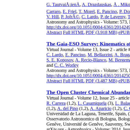
G. TautvaiÅ¡ienÄ
,
A. Drazdauskas
,
Å . Mikol
Carraro
,
E. Friel
,
T. Morel
,
E. Pancino
,
P. Do
V. Hill
,
P. JofrÃ©
,
C. Lardo
,
P. de Laverny
,
T
Astronomy and Astrophysics - Volume: 573, 
http://dx.doi.org/10.1051/0004-6361/201424
Abstract
Full HTML
PDF (3.918 MB)
ePUB 
The Gaia-ESO Survey: Kinematics of 
Virtual Journal - Volume 13, Issue 2 - article 
C. Lardo
,
E. Pancino
,
M. Bellazzini
,
A. Braga
S. E. Koposov
,
A. Recio-Blanco
,
M. Bergem
and
C. C. Worley
Astronomy and Astrophysics - Volume: 573, 
http://dx.doi.org/10.1051/0004-6361/201425
Abstract
Full HTML
PDF (3.487 MB)
ePUB 
The Open Cluster Chemical Abundan
Virtual Journal - Volume 12, Issue 25 - articl
R. Carrera
(1,2),
L. Casamiquela
(3),
L. Bala
(1,2),
A. del Pino
(1,2),
A. Aparicio
(1,2),
C. 
Universidad de La Laguna, Tenerife, Spain,
(
Osservatorio Astronomico di Bologna, Bologn
Genéve, Université de Genéve, Sauverny, Sw
arXiv.org - Astrophysics - Volume: 2014, Iss