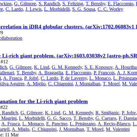
wkins
,
G. Gilmore
,
S. Randich
,
S. Feltzing
,
T. Bensby
,
E. Flaccomio
,
re
,
C. Lardo
,
J. Lewis
,
L. Morbidelli
,
S. G. Sousa
,
C. C. Worley
relation in iDR4 globular clusters. (arXiv:1702.06083v1 
#9
llaboration
e Li-rich giant problem. (arXiv:1603.03038v2 [astro-ph
e #12
dich
,
G. Gilmore
,
K. Lind
,
G. M. Kennedy
,
S. E. Koposov
,
A. Houriha
allenari
,
T. Bensby
,
A. Bragaglia
,
E. Flaccomio
,
P. Francois
,
A. J. Kor
i
,
A. Frasca
,
P. Jofré
,
C. Lardo
,
P. de Laverny
,
L. Monaco
,
L. Prisinzan
Silva Aguirre
,
A. Miglio
,
C. Chiappini
,
J. Montalban
,
T. Morel
,
M. Vale
nation for the Li-rich giant problem
e #22
. Randich
,
G. Gilmore
,
K. Lind
,
G. M. Kennedy
,
R. Smiljanic
,
P. Jofre
 Magrini
,
L. Morbidelli
,
G. G. Sacco
,
T. Bensby
,
G. Carraro
,
F. Damia
,
A. Frasca
,
L. Monaco
,
E. Pancino
,
L. Prisinzano
,
A. Recio-Blanco
,
L
artell
,
A. Miglo
,
C. Chiappini
,
J. Montalban
,
T. Morel
,
M. Valentini
ue: 11 Mar