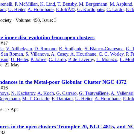
renelli
,
P. McMillan
,
K. Lind
,
T. Bensby
,
M. Bergemann
,
M. Asplund
ani
,
U. Heiter
,
A. Hourihane
,
P. JofrÃ©
,
G. Kordopatis
,
C. Lardo
,
P. d
ciety - Volume: 450, Issue: 3
 inner-disc evolution from open clusters
e #17
ia
,
V. Adibekyan
,
D. Romano
,
R. Smiljanic
,
S. Blanco-Cuaresma
,
G. T
. San Roman
,
S. Villanova
,
A. Casey
,
A. Hourihane
,
C. C. Worley
,
P. F
osini
,
U. Heiter
,
P. Jofree
,
C. Lardo
,
P. de Laverny
,
L. Monaco
,
L. Morb
ue: 22 May
dances in the Metal-poor Globular Cluster NGC 4372
e #16
anova
,
N. Kacharov
,
A. Koch
,
G. Carraro
,
G. Tautvaišiene
,
A. Vallenari
Bergemann
,
M. T. Costado
,
F. Damiani
,
U. Heiter
,
A. Hourihane
,
P. Jof
ue: 17 Apr
es in the open clusters Trumpler 20, NGC 4815, and N
#32