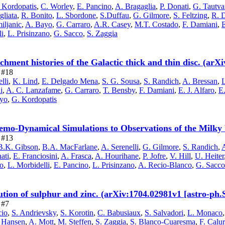
 Kordopatis
,
C. Worley
,
E. Pancino
,
A. Bragaglia
,
P. Donati
,
G. Tautva
gliata
,
R. Bonito
,
L. Sbordone
,
S.Duffau
,
G. Gilmore
,
S. Feltzing
,
R. D
iljanic
,
A. Bayo
,
G. Carraro
,
A.R. Casey
,
M.T. Costado
,
F. Damiani
,
E
li
,
L. Prisinzano
,
G. Sacco
,
S. Zaggia
ment histories of the Galactic thick and thin disc. (arX
e #18
lli
,
K. Lind
,
E. Delgado Mena
,
S. G. Sousa
,
S. Randich
,
A. Bressan
,
i
,
A. C. Lanzafame
,
G. Carraro
,
T. Bensby
,
F. Damiani
,
E. J. Alfaro
,
E
yo
,
G. Kordopatis
o-Dynamical Simulations to Observations of the Milky 
e #13
B.K. Gibson
,
B.A. MacFarlane
,
A. Serenelli
,
G. Gilmore
,
S. Randich
,
A
ati
,
E. Franciosini
,
A. Frasca
,
A. Hourihane
,
P. Jofre
,
V. Hill
,
U. Heiter
o
,
L. Morbidelli
,
E. Pancino
,
L. Prisinzano
,
A. Recio-Blanco
,
G. Sacco
tion of sulphur and zinc. (arXiv:1704.02981v1 [astro-ph.
 #7
cio
,
S. Andrievsky
,
S. Korotin
,
C. Babusiaux
,
S. Salvadori
,
L. Monaco
. Hansen
,
A. Mott
,
M. Steffen
,
S. Zaggia
,
S. Blanco-Cuaresma
,
F. Calu