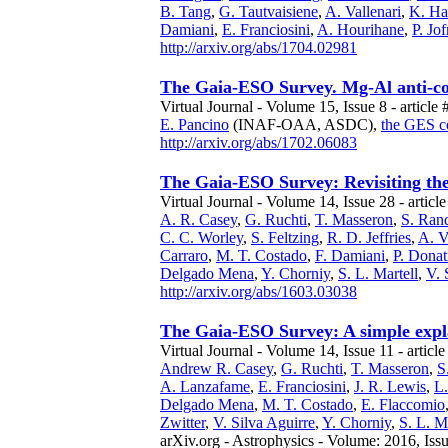
B. Tang
,
G. Tautvaisiene
,
A. Vallenari
,
K. Ha
Damiani
,
E. Franciosini
,
A. Hourihane
,
P. Jof
http://arxiv.org/abs/1704.02981
The Gaia-ESO Survey. Mg-Al anti-cor
Virtual Journal - Volume 15, Issue 8 - article 
E. Pancino
(INAF-OAA, ASDC),
the GES co
http://arxiv.org/abs/1702.06083
The Gaia-ESO Survey: Revisiting th
Virtual Journal - Volume 14, Issue 28 - articl
A. R. Casey
,
G. Ruchti
,
T. Masseron
,
S. Ran
C. C. Worley
,
S. Feltzing
,
R. D. Jeffries
,
A. V
Carraro
,
M. T. Costado
,
F. Damiani
,
P. Donat
Delgado Mena
,
Y. Chorniy
,
S. L. Martell
,
V. 
http://arxiv.org/abs/1603.03038
The Gaia-ESO Survey: A simple expla
Virtual Journal - Volume 14, Issue 11 - articl
Andrew R. Casey
,
G. Ruchti
,
T. Masseron
,
S
A. Lanzafame
,
E. Franciosini
,
J. R. Lewis
,
L.
Delgado Mena
,
M. T. Costado
,
E. Flaccomio
Zwitter
,
V. Silva Aguirre
,
Y. Chorniy
,
S. L. M
arXiv.org - Astrophysics - Volume: 2016, Iss