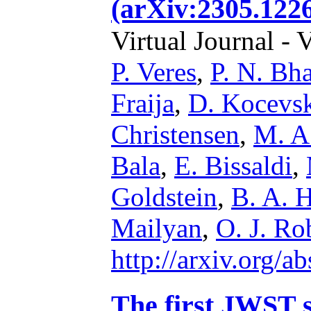
(arXiv:2305.122
Virtual Journal - 
P. Veres
,
P. N. Bha
Fraija
,
D. Kocevs
Christensen
,
M. A
Bala
,
E. Bissaldi
,
Goldstein
,
B. A. H
Mailyan
,
O. J. Ro
http://arxiv.org/
The first JWST 