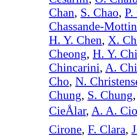
Chan
,
S. Chao
,
P.
Chassande-Mottin
H. Y. Chen
,
X. Ch
Cheong
,
H. Y. Ch
Chincarini
,
A. Ch
Cho
,
N. Christens
Chung
,
S. Chung
CieÅlar
,
A. A. Ci
Cirone
,
F. Clara
,
J