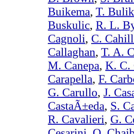
Buikema
,
T. Buli
Buskulic
,
R. L. B
Cagnoli
,
C. Cahil
Callaghan
,
T. A. C
M. Canepa
,
K. C.
Carapella
,
F. Car
G. Carullo
,
J. Cas
CastaÃ±eda
,
S. Ca
R. Cavalieri
,
G. C
Cesarini
,
O. Chaib