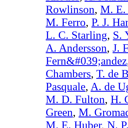
Rowlinson
,
M. E.
M. Ferro
,
P. J. H
L. C. Starling
,
S. 
A. Andersson
,
J. 
Fern&#039;andez
Chambers
,
T. de 
Pasquale
,
A. de U
M. D. Fulton
,
H. 
Green
,
M. Groma
M. E. Huber
,
N. P