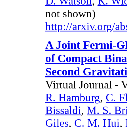
D. Watson
,
K. Wi
not shown)
http://arxiv.org/
A Joint Fermi-
of Compact Bina
Second Gravitat
Virtual Journal - 
R. Hamburg
,
C. F
Bissaldi
,
M. S. Br
Giles
,
C. M. Hui
,