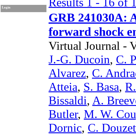
Results 1 - 16 of 
Login
GRB 241030A: A 
forward shock e
Virtual Journal - 
J.-G. Ducoin
,
C. P
Alvarez
,
C. Andra
Atteia
,
S. Basa
,
R.
Bissaldi
,
A. Breev
Butler
,
M. W. Cou
Dornic
,
C. Douzet