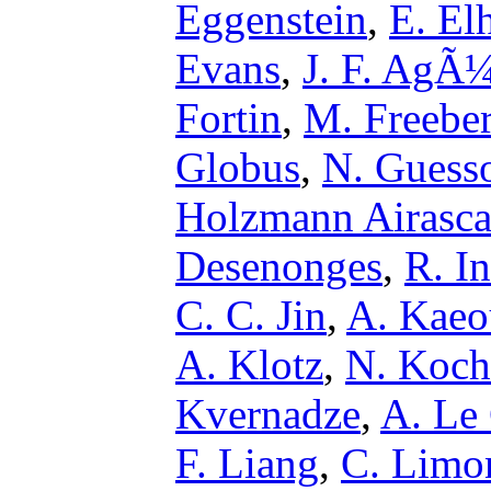
Eggenstein
,
E. El
Evans
,
J. F. AgÃ
Fortin
,
M. Freebe
Globus
,
N. Gues
Holzmann Airasc
Desenonges
,
R. I
C. C. Jin
,
A. Kaeo
A. Klotz
,
N. Kochi
Kvernadze
,
A. Le
F. Liang
,
C. Limo