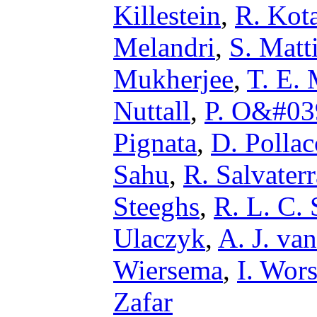
Killestein
,
R. Kot
Melandri
,
S. Matti
Mukherjee
,
T. E.
Nuttall
,
P. O&#03
Pignata
,
D. Pollac
Sahu
,
R. Salvaterr
Steeghs
,
R. L. C. 
Ulaczyk
,
A. J. va
Wiersema
,
I. Wor
Zafar