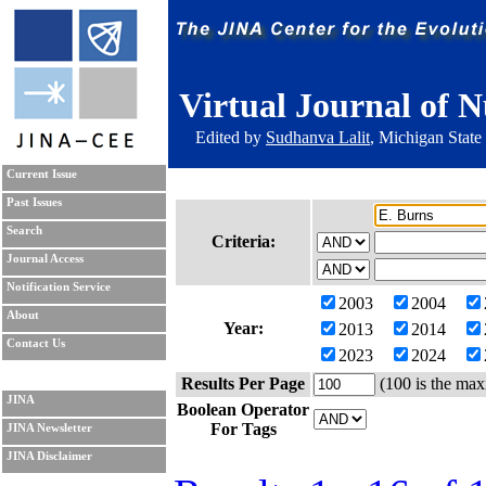
Virtual Journal of N
Edited by
Sudhanva Lalit
, Michigan State
Current Issue
Past Issues
Search
Criteria:
Journal Access
Notification Service
2003
2004
About
Year:
2013
2014
Contact Us
2023
2024
Results Per Page
(100 is the max
JINA
Boolean Operator
For Tags
JINA Newsletter
JINA Disclaimer