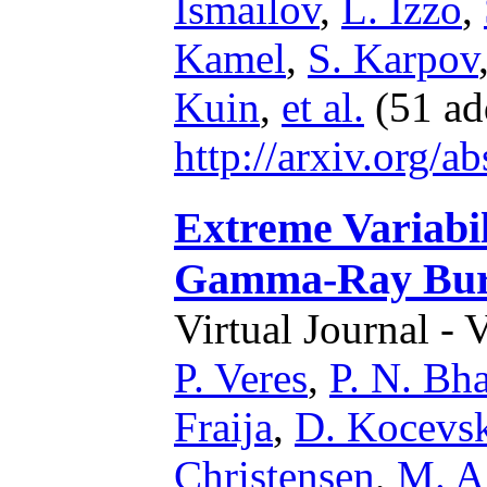
Ismailov
,
L. Izzo
,
Kamel
,
S. Karpov
Kuin
,
et al.
(51 ad
http://arxiv.org/
Extreme Variabil
Gamma-Ray Burst
Virtual Journal - 
P. Veres
,
P. N. Bha
Fraija
,
D. Kocevs
Christensen
,
M. A