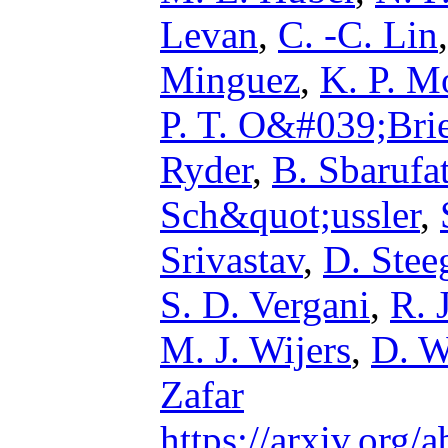
Levan
,
C. -C. Lin
Minguez
,
K. P. M
P. T. O&#039;Bri
Ryder
,
B. Sbarufat
Sch&quot;ussler
,
Srivastav
,
D. Stee
S. D. Vergani
,
R. 
M. J. Wijers
,
D. W
Zafar
https://arxiv.org