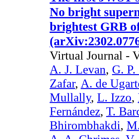
No bright supern
brightest GRB o
(arXiv:2302.077
Virtual Journal - 
A. J. Levan
,
G. P
Zafar
,
A. de Ugart
Mullally
,
L. Izzo
,
Fernández
,
T. Bar
Bhirombhakdi
,
M.