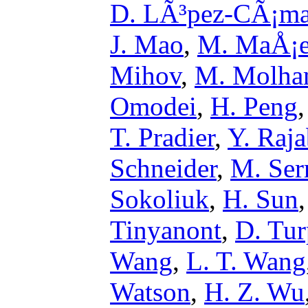
D. LÃ³pez-CÃ¡ma
J. Mao
,
M. MaÅ¡
Mihov
,
M. Molh
Omodei
,
H. Peng
T. Pradier
,
Y. Raj
Schneider
,
M. Ser
Sokoliuk
,
H. Sun
Tinyanont
,
D. Tur
Wang
,
L. T. Wang
Watson
,
H. Z. Wu