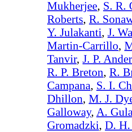
Mukherjee
,
S. R. 
Roberts
,
R. Sona
Y. Julakanti
,
J. W
Martin-Carrillo
,
M
Tanvir
,
J. P. Ande
R. P. Breton
,
R. B
Campana
,
S. I. C
Dhillon
,
M. J. Dy
Galloway
,
A. Gula
Gromadzki
,
D. H.