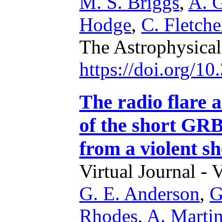
M. S. Briggs
,
A. G
Hodge
,
C. Fletche
The Astrophysical
https://doi.org/1
The radio flare 
of the short GRB
from a violent she
Virtual Journal - 
G. E. Anderson
,
G
Rhodes
,
A. Martin