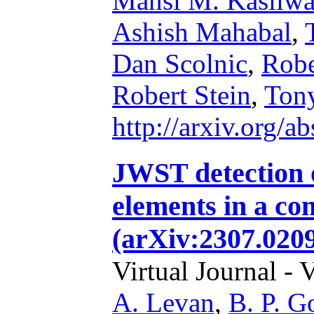
Mansi M. Kasliwa
Ashish Mahabal
,
Dan Scolnic
,
Robe
Robert Stein
,
Tony
http://arxiv.org/
JWST detection 
elements in a co
(arXiv:2307.020
Virtual Journal - 
A. Levan
,
B. P. G