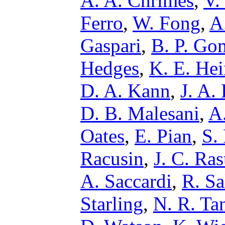
A. A. Chrimes
,
V.
Ferro
,
W. Fong
,
A
Gaspari
,
B. P. Go
Hedges
,
K. E. Hei
D. A. Kann
,
J. A.
D. B. Malesani
,
A
Oates
,
E. Pian
,
S.
Racusin
,
J. C. Ras
A. Saccardi
,
R. Sa
Starling
,
N. R. Ta