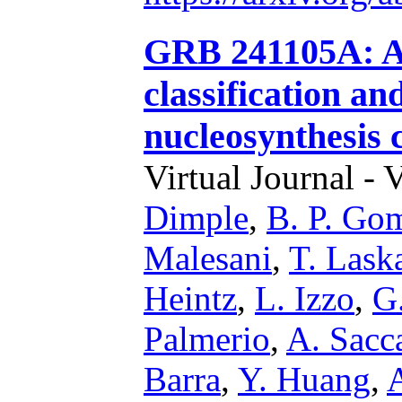
GRB 241105A: A 
classification an
nucleosynthesis 
Virtual Journal - 
Dimple
,
B. P. Go
Malesani
,
T. Lask
Heintz
,
L. Izzo
,
G
Palmerio
,
A. Sacc
Barra
,
Y. Huang
,