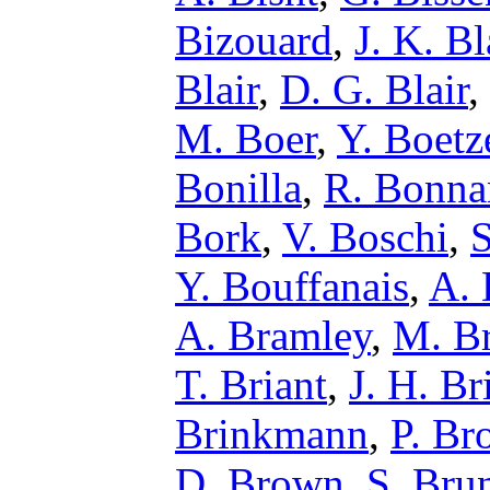
Bizouard
,
J. K. B
Blair
,
D. G. Blair
,
M. Boer
,
Y. Boetz
Bonilla
,
R. Bonna
Bork
,
V. Boschi
,
S
Y. Bouffanais
,
A. 
A. Bramley
,
M. Br
T. Briant
,
J. H. Br
Brinkmann
,
P. Br
D. Brown
,
S. Brun