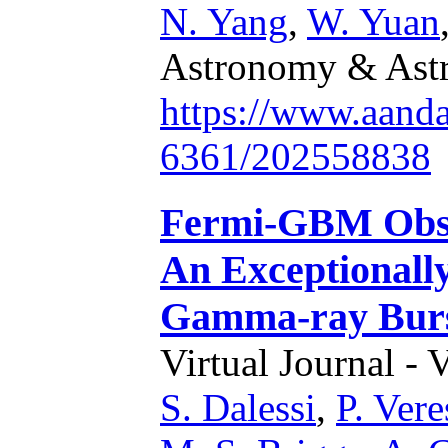
N. Yang
,
W. Yuan
Astronomy & Astr
https://www.aand
6361/202558838
Fermi-GBM Obse
An Exceptionall
Gamma-ray Burst
Virtual Journal - 
S. Dalessi
,
P. Vere