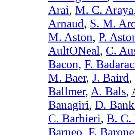
Arai
,
M. C. Araya
Arnaud
,
S. M. Ar
M. Aston
,
P. Asto
AultONeal
,
C. Au
Bacon
,
F. Badara
M. Baer
,
J. Baird
,
Ballmer
,
A. Bals
,
Banagiri
,
D. Bank
C. Barbieri
,
B. C.
Barneo
,
F. Barone