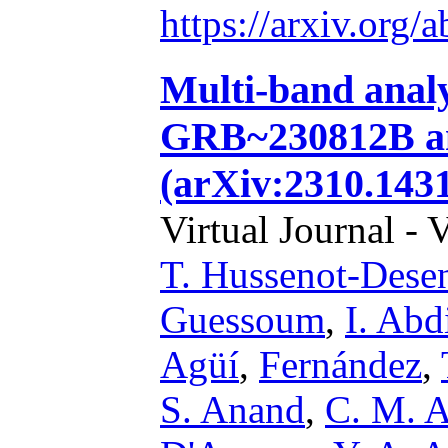
https://arxiv.org
Multi-band analy
GRB~230812B and
(arXiv:2310.143
Virtual Journal - 
T. Hussenot-Dese
Guessoum
,
I. Abd
Agüí
,
Fernández
,
S. Anand
,
C. M. 