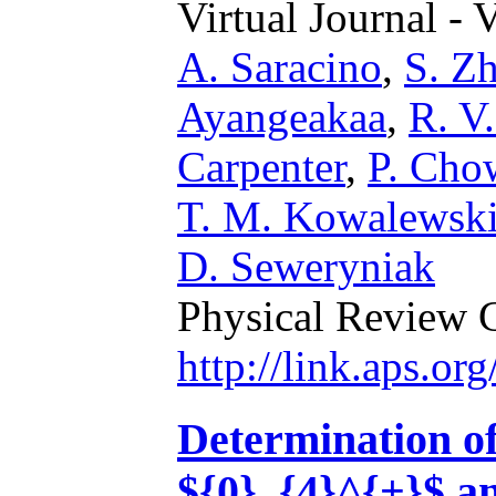
Virtual Journal - 
A. Saracino
,
S. Z
Ayangeakaa
,
R. V.
Carpenter
,
P. Cho
T. M. Kowalewsk
D. Seweryniak
Physical Review 
http://link.aps.o
Determination of 
${0}_{4}^{+}$ an