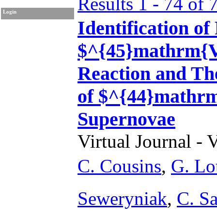
Results 1 - 74 of 
Login
Identification of
$^{45}mathrm{V
Reaction and The
of $^{44}mathrm
Supernovae
Virtual Journal - 
C. Cousins
,
G. Lo
Seweryniak
,
C. S