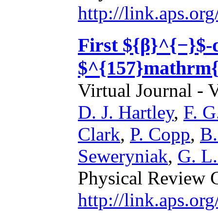
http://link.aps.o
First ${β}^{−}$-
$^{157}mathrm
Virtual Journal - 
D. J. Hartley
,
F. G
Clark
,
P. Copp
,
B.
Seweryniak
,
G. L.
Physical Review 
http://link.aps.o