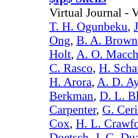
Virtual Journal - 
T. H. Ogunbeku
,
Ong
,
B. A. Brown
Holt
,
A. O. Macchi
C. Rasco
,
H. Scha
H. Arora
,
A. D. A
Berkman
,
D. L. B
Carpenter
,
G. Cer
Cox
,
H. L. Crawf
Doetsch
,
J. G. Du