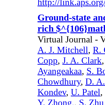
http://link.aps.o
Ground-state and
rich $^{106}ma
Virtual Journal - 
A. J. Mitchell
,
R. 
Copp
,
J. A. Clark
Ayangeakaa
,
S. B
Chowdhury
,
D. A
Kondev
,
U. Patel
,
Y. Zhong,
,
S. Zhu