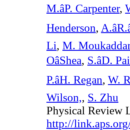
M.âP. Carpenter
,
W
Henderson
,
A.âR
Li
,
M. Moukadda
OâShea
,
S.âD. Pa
P.âH. Regan
,
W. R
Wilson,
,
S. Zhu
Physical Review L
http://link.aps.or