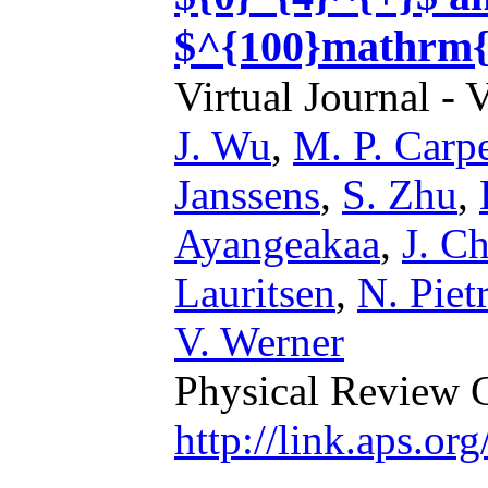
$^{100}mathrm
Virtual Journal - 
J. Wu
,
M. P. Carp
Janssens
,
S. Zhu
,
Ayangeakaa
,
J. C
Lauritsen
,
N. Pietr
V. Werner
Physical Review 
http://link.aps.o