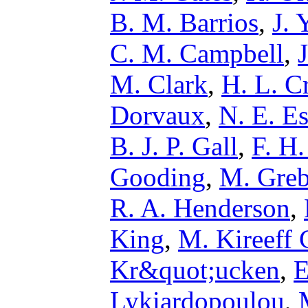
B. M. Barrios
,
J. 
C. M. Campbell
,
M. Clark
,
H. L. C
Dorvaux
,
N. E. E
B. J. P. Gall
,
F. H.
Gooding
,
M. Gre
R. A. Henderson
,
King
,
M. Kireeff
Kr&quot;ucken
,
E
Lykiardopoulou
,