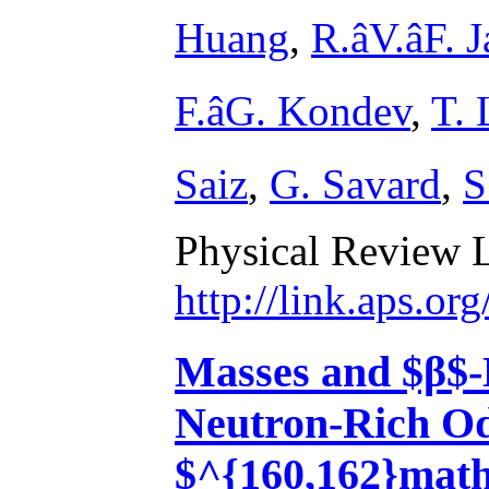
Huang
,
R.âV.âF.
F.âG. Kondev
,
T. 
Saiz
,
G. Savard
,
S
Physical Review L
http://link.aps.o
Masses and $β$-
Neutron-Rich O
$^{160,162}math