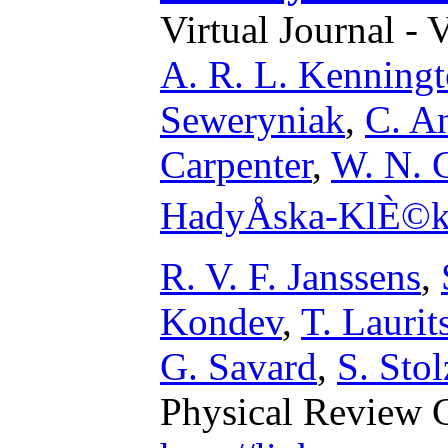
Virtual Journal - 
A. R. L. Kenning
Seweryniak
,
C. A
Carpenter
,
W. N. 
HadyÅska-KlÈ©
R. V. F. Janssens
,
Kondev
,
T. Laurit
G. Savard
,
S. Stol
Physical Review 