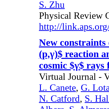
S. Zhu
Physical Review 
http://link.aps.
New constraints
(p,γ)$ reaction a
cosmic $γ$ rays 
Virtual Journal - 
L. Canete
,
G. Lot
N. Catford
,
S. Ha