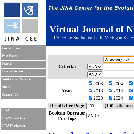
Virtual Journal of N
Edited by
Sudhanva Lalit
, Michigan State
Current Issue
Past Issues
Search
Criteria:
Journal Access
Notification Service
2003
2004
About
Year:
2013
2014
Contact Us
2023
2024
Results Per Page
(100 is the max
JINA
Boolean Operator
For Tags
JINA Newsletter
JINA Disclaimer