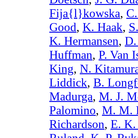
Fija{l}kowska
,
C.
Good
,
K. Haak
,
S
K. Hermansen
,
D.
Huffman
,
P. Van I
King
,
N. Kitamur
Liddick
,
B. Longf
Madurga
,
M. J. 
Palomino
,
M. M. 
Richardson
,
E. K.
Ruland
,
K. P. Ry