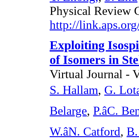
Physical Review 
http://link.aps.o
Exploiting Isosp
of Isomers in St
Virtual Journal - 
S. Hallam
,
G. Lot
Belarge
,
P.âC. Be
W.âN. Catford
,
B.