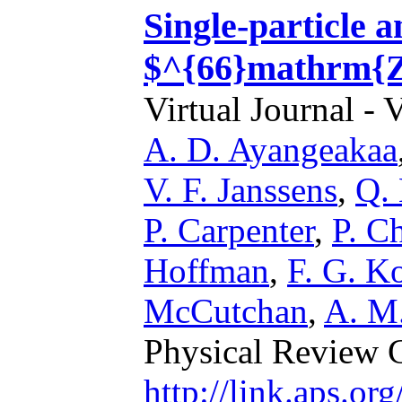
Single-particle a
$^{66}mathrm{
Virtual Journal - 
A. D. Ayangeakaa
V. F. Janssens
,
Q.
P. Carpenter
,
P. C
Hoffman
,
F. G. K
McCutchan
,
A. M.
Physical Review 
http://link.aps.o