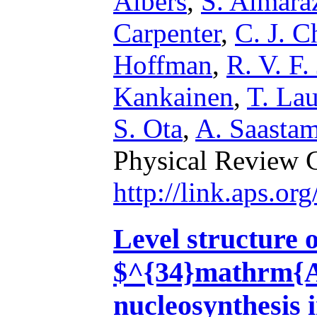
Albers
,
S. Almara
Carpenter
,
C. J. C
Hoffman
,
R. V. F.
Kankainen
,
T. Lau
S. Ota
,
A. Saasta
Physical Review 
http://link.aps.
Level structure 
$^{34}mathrm{Ar
nucleosynthesis