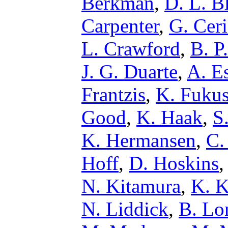
Berkman
,
D. L. B
Carpenter
,
G. Cer
L. Crawford
,
B. P
J. G. Duarte
,
A. E
Frantzis
,
K. Fuku
Good
,
K. Haak
,
S
K. Hermansen
,
C.
Hoff
,
D. Hoskins
N. Kitamura
,
K. K
N. Liddick
,
B. Lo