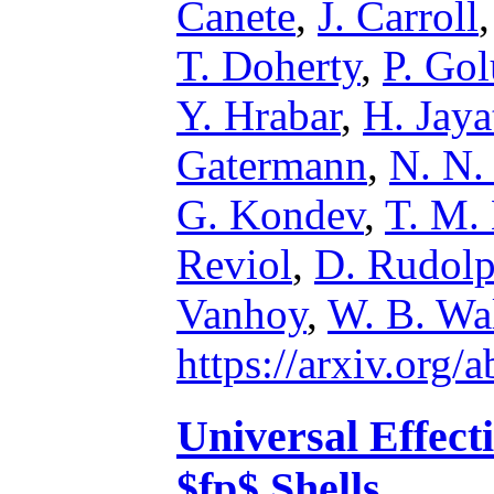
Canete
,
J. Carroll
T. Doherty
,
P. Go
Y. Hrabar
,
H. Jaya
Gatermann
,
N. N.
G. Kondev
,
T. M.
Reviol
,
D. Rudol
Vanhoy
,
W. B. Wal
https://arxiv.org
Universal Effect
$fp$ Shells