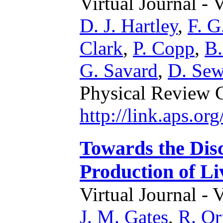
Virtual Journal - 
D. J. Hartley
,
F. G
Clark
,
P. Copp
,
B.
G. Savard
,
D. Sew
Physical Review 
http://link.aps.o
Towards the Dis
Production of L
Virtual Journal - 
J. M. Gates
,
R. Or