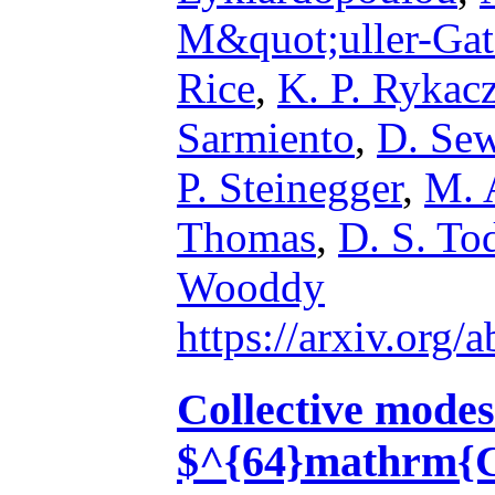
M&quot;uller-Ga
Rice
,
K. P. Rykac
Sarmiento
,
D. Se
P. Steinegger
,
M. 
Thomas
,
D. S. To
Wooddy
https://arxiv.org
Collective modes 
$^{64}mathrm{