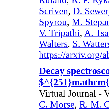
Scriven
,
D. Sewer
Spyrou
,
M. Stepa
V. Tripathi
,
A. Tsa
Walters
,
S. Watter
https://arxiv.org
Decay spectrosco
$^{251}mathrm
Virtual Journal - 
C. Morse
,
R. M. C