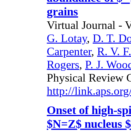
grains
Virtual Journal - 
G. Lotay
,
D. T. D
Carpenter
,
R. V. F
Rogers
,
P. J. Woo
Physical Review 
http://link.aps.o
Onset of high-spi
$N=Z$ nucleus 