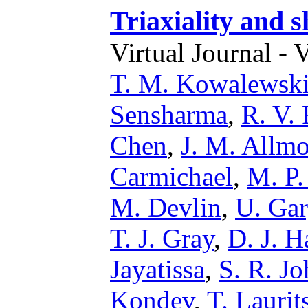
Triaxiality and 
Virtual Journal - 
T. M. Kowalewsk
Sensharma
,
R. V. 
Chen
,
J. M. Allm
Carmichael
,
M. P.
M. Devlin
,
U. Ga
T. J. Gray
,
D. J. H
Jayatissa
,
S. R. J
Kondev
,
T. Laurit