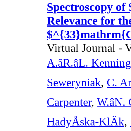
Spectroscopy of
Relevance for th
$^{33}mathrm{Cl
Virtual Journal - 
A.âR.âL. Kennin
Seweryniak
,
C. A
Carpenter
,
W.âN.
HadyÅska-KlÄk
,