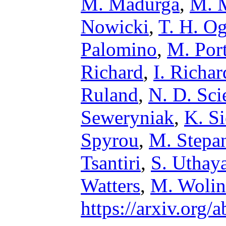
M. Madurga
,
M. 
Nowicki
,
T. H. O
Palomino
,
M. Port
Richard
,
I. Richa
Ruland
,
N. D. Sci
Seweryniak
,
K. Si
Spyrou
,
M. Stepa
Tsantiri
,
S. Uthay
Watters
,
M. Wolin
https://arxiv.org