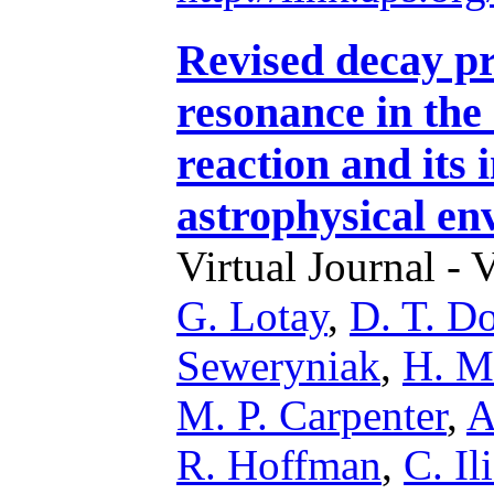
Revised decay pr
resonance in th
reaction and its 
astrophysical en
Virtual Journal - 
G. Lotay
,
D. T. D
Seweryniak
,
H. M
M. P. Carpenter
,
A
R. Hoffman
,
C. Il