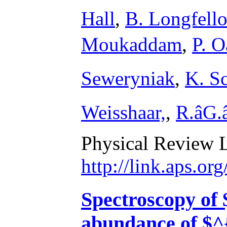
Hall
,
B. Longfell
Moukaddam
,
P. O
Seweryniak
,
K. S
Weisshaar,
,
R.âG.
Physical Review L
http://link.aps.o
Spectroscopy of
abundance of $^