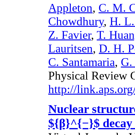
Appleton
,
C. M. 
Chowdhury
,
H. L
Z. Favier
,
T. Hua
Lauritsen
,
D. H. P
C. Santamaria
,
G.
Physical Review 
http://link.aps.o
Nuclear structu
${β}^{−}$ deca