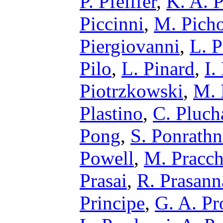
P. Pfeiffer
,
K. A. 
Piccinni
,
M. Picho
Piergiovanni
,
L. P
Pilo
,
L. Pinard
,
I.
Piotrzkowski
,
M. 
Plastino
,
C. Pluch
Pong
,
S. Ponrath
Powell
,
M. Pracch
Prasai
,
R. Prasann
Principe
,
G. A. Pr