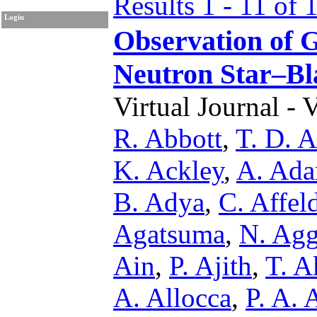
Results 1 - 11 of 
Login
Observation of 
Neutron Star–Bl
Virtual Journal - 
R. Abbott
,
T. D. A
K. Ackley
,
A. Ad
B. Adya
,
C. Affel
Agatsuma
,
N. Agg
Ain
,
P. Ajith
,
T. A
A. Allocca
,
P. A. 