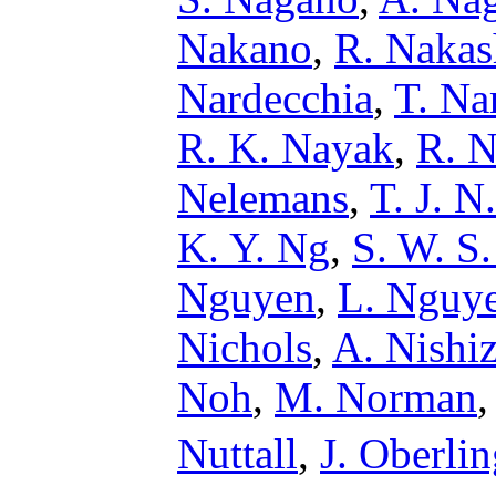
Nakano
,
R. Naka
Nardecchia
,
T. Na
R. K. Nayak
,
R. N
Nelemans
,
T. J. N
K. Y. Ng
,
S. W. S
Nguyen
,
L. Nguy
Nichols
,
A. Nishi
Noh
,
M. Norman
Nuttall
,
J. Oberli