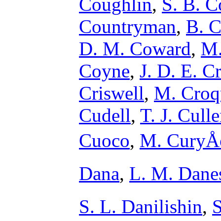
Coughlin
,
S. B. C
Countryman
,
B. C
D. M. Coward
,
M.
Coyne
,
J. D. E. C
Criswell
,
M. Croq
Cudell
,
T. J. Cull
Cuoco
,
M. CuryÅ
Dana
,
L. M. Dane
S. L. Danilishin
,
S