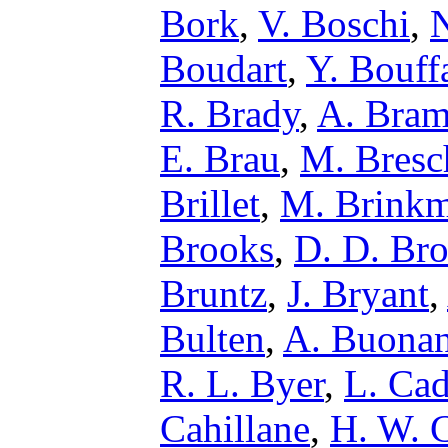
Bork
,
V. Boschi
,
N
Boudart
,
Y. Bouff
R. Brady
,
A. Bram
E. Brau
,
M. Bresc
Brillet
,
M. Brink
Brooks
,
D. D. Br
Bruntz
,
J. Bryant
,
Bulten
,
A. Buona
R. L. Byer
,
L. Cad
Cahillane
,
H. W. C