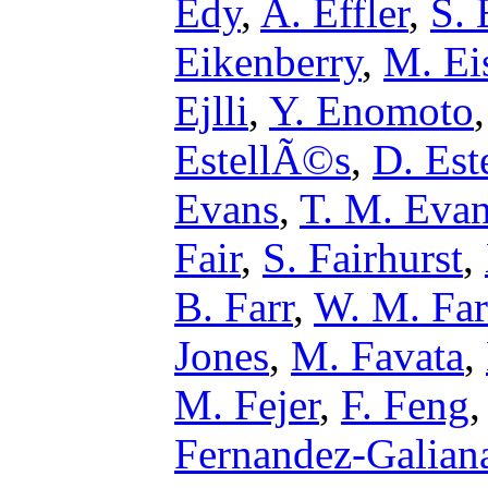
Edy
,
A. Effler
,
S. 
Eikenberry
,
M. Ei
Ejlli
,
Y. Enomoto
EstellÃ©s
,
D. Est
Evans
,
T. M. Eva
Fair
,
S. Fairhurst
,
B. Farr
,
W. M. Far
Jones
,
M. Favata
,
M. Fejer
,
F. Feng
Fernandez-Galian