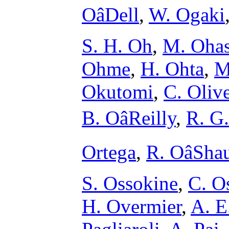
OâDell
,
W. Ogaki
S. H. Oh
,
M. Ohas
Ohme
,
H. Ohta
,
M
Okutomi
,
C. Olive
B. OâReilly
,
R. G
Ortega
,
R. OâSh
S. Ossokine
,
C. O
H. Overmier
,
A. E