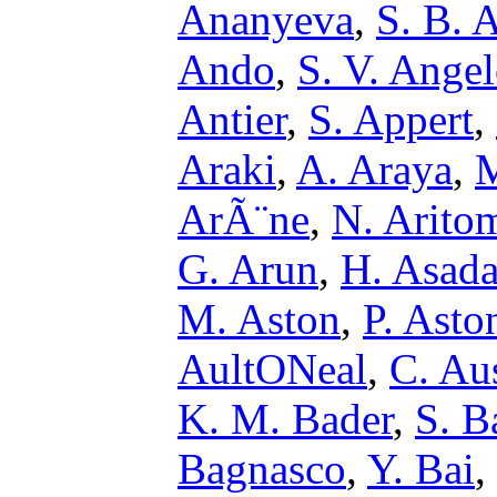
Ananyeva
,
S. B. 
Ando
,
S. V. Ange
Antier
,
S. Appert
,
Araki
,
A. Araya
,
M
ArÃ¨ne
,
N. Arito
G. Arun
,
H. Asad
M. Aston
,
P. Asto
AultONeal
,
C. Au
K. M. Bader
,
S. B
Bagnasco
,
Y. Bai
,