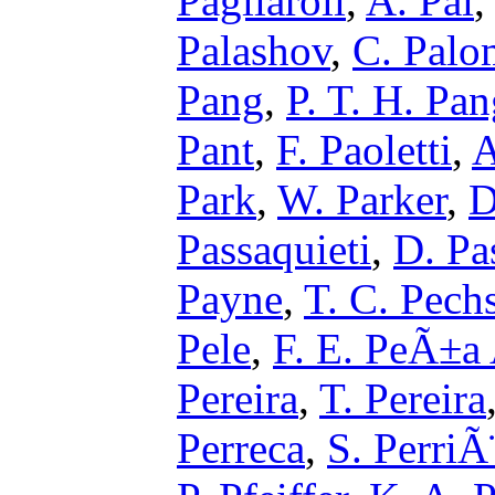
Pagliaroli
,
A. Pai
Palashov
,
C. Palo
Pang
,
P. T. H. Pa
Pant
,
F. Paoletti
,
A
Park
,
W. Parker
,
D
Passaquieti
,
D. Pa
Payne
,
T. C. Pechs
Pele
,
F. E. PeÃ±a 
Pereira
,
T. Pereira
Perreca
,
S. PerriÃ