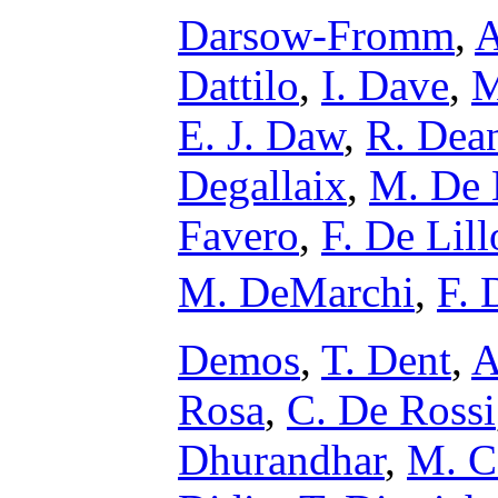
Darsow-Fromm
,
A
Dattilo
,
I. Dave
,
M
E. J. Daw
,
R. Dea
Degallaix
,
M. De 
Favero
,
F. De Lill
M. DeMarchi
,
F. 
Demos
,
T. Dent
,
A
Rosa
,
C. De Rossi
Dhurandhar
,
M. C