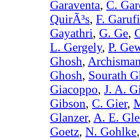
Garaventa
,
C. Ga
QuirÃ³s
,
F. Garufi
Gayathri
,
G. Ge
,
L. Gergely
,
P. Ge
Ghosh
,
Archisma
Ghosh
,
Sourath G
Giacoppo
,
J. A. G
Gibson
,
C. Gier
,
M
Glanzer
,
A. E. Gle
Goetz
,
N. Gohlke