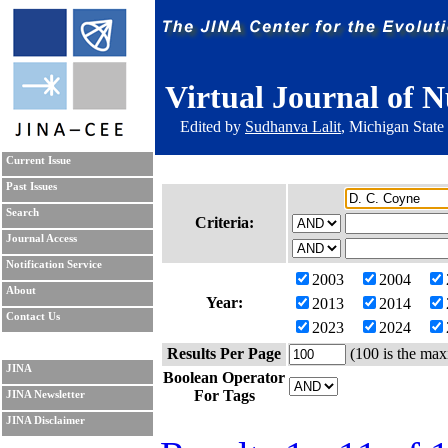
Virtual Journal of N
Edited by
Sudhanva Lalit
, Michigan State
Current Issue
Past Issues
Search
Criteria:
Journal Access
Notification Service
2003
2004
About
Year:
2013
2014
Contact Us
2023
2024
Results Per Page
(100 is the max
JINA
Boolean Operator
For Tags
JINA Newsletter
JINA Disclaimer