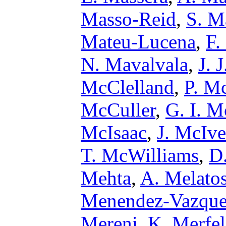
Masso-Reid
,
S. M
Mateu-Lucena
,
F.
N. Mavalvala
,
J. 
McClelland
,
P. M
McCuller
,
G. I. 
McIsaac
,
J. McIve
T. McWilliams
,
D
Mehta
,
A. Melato
Menendez-Vazqu
Mereni
,
K. Merfe