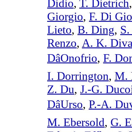
Didio
,
T. Dietrich
Giorgio
,
F. Di Gi
Lieto
,
B. Ding
,
S.
Renzo
,
A. K. Diva
DâOnofrio
,
F. Do
I. Dorrington
,
M. 
Z. Du
,
J.-G. Duco
DâUrso
,
P.-A. Du
M. Ebersold
,
G. E