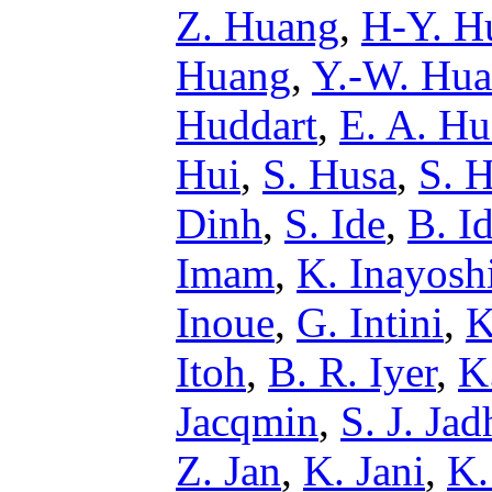
Z. Huang
,
H-Y. H
Huang
,
Y.-W. Hu
Huddart
,
E. A. Hu
Hui
,
S. Husa
,
S. H
Dinh
,
S. Ide
,
B. I
Imam
,
K. Inayosh
Inoue
,
G. Intini
,
K
Itoh
,
B. R. Iyer
,
K
Jacqmin
,
S. J. Jad
Z. Jan
,
K. Jani
,
K.