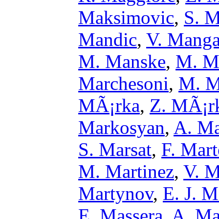
Maksimovic
,
S. M
Mandic
,
V. Mang
M. Manske
,
M. M
Marchesoni
,
M. M
MÃ¡rka
,
Z. MÃ¡r
Markosyan
,
A. Ma
S. Marsat
,
F. Mart
M. Martinez
,
V. M
Martynov
,
E. J. M
E. Massera
,
A. Ma