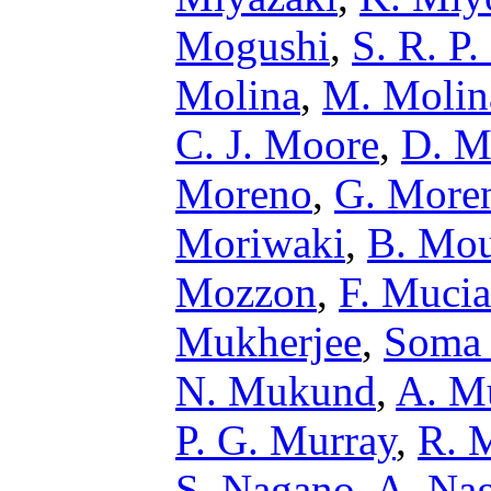
Mogushi
,
S. R. P
Molina
,
M. Molin
C. J. Moore
,
D. M
Moreno
,
G. More
Moriwaki
,
B. Mou
Mozzon
,
F. Mucia
Mukherjee
,
Soma 
N. Mukund
,
A. M
P. G. Murray
,
R. 
S. Nagano
,
A. Nag