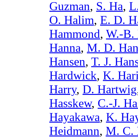
Guzman
,
S. Ha
,
L
O. Halim
,
E. D. H
Hammond
,
W.-B.
Hanna
,
M. D. Ha
Hansen
,
T. J. Han
Hardwick
,
K. Har
Harry
,
D. Hartwig
Hasskew
,
C.-J. Ha
Hayakawa
,
K. Ha
Heidmann
,
M. C. 