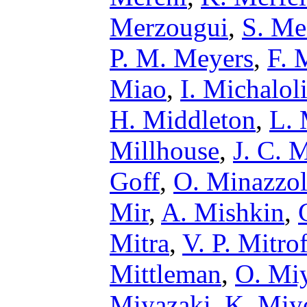
Merzougui
,
S. Me
P. M. Meyers
,
F. 
Miao
,
I. Michalol
H. Middleton
,
L. 
Millhouse
,
J. C. M
Goff
,
O. Minazzol
Mir
,
A. Mishkin
,
Mitra
,
V. P. Mitro
Mittleman
,
O. Mi
Miyazaki
,
K. Miy