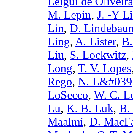
Leigui de Oliveira
M. Lepin
,
J. -Y Li
Lin
,
D. Lindebau
Ling
,
A. Lister
,
B.
Liu
,
S. Lockwitz
,
Long
,
T. V. Lopes
Rego
,
N. L&#039
LoSecco
,
W. C. L
Lu
,
K. B. Luk
,
B.
Maalmi
,
D. MacFa