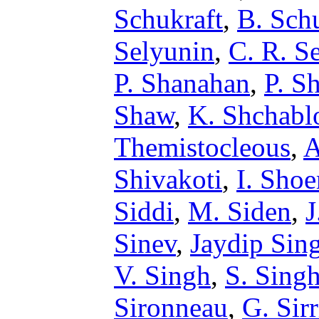
Schukraft
,
B. Sch
Selyunin
,
C. R. S
P. Shanahan
,
P. S
Shaw
,
K. Shchabl
Themistocleous
,
A
Shivakoti
,
I. Sho
Siddi
,
M. Siden
,
J
Sinev
,
Jaydip Sin
V. Singh
,
S. Sing
Sironneau
,
G. Sirr