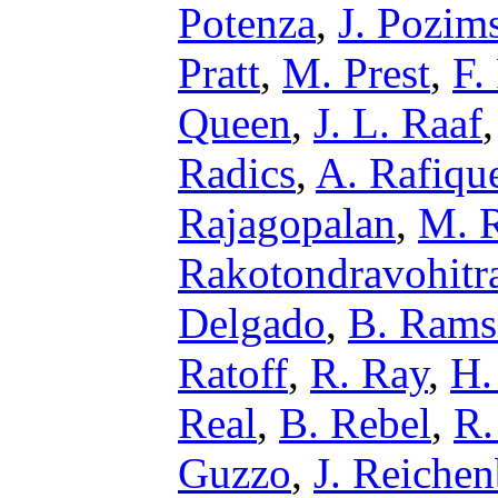
Potenza
,
J. Pozim
Pratt
,
M. Prest
,
F.
Queen
,
J. L. Raaf
Radics
,
A. Rafiqu
Rajagopalan
,
M. R
Rakotondravohitr
Delgado
,
B. Ram
Ratoff
,
R. Ray
,
H.
Real
,
B. Rebel
,
R.
Guzzo
,
J. Reichen