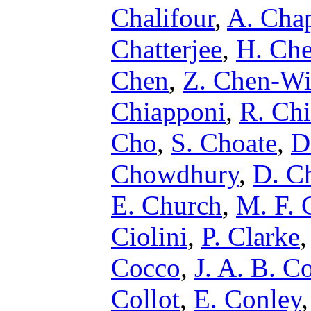
Chalifour
,
A. Chap
Chatterjee
,
H. Ch
Chen
,
Z. Chen-Wi
Chiapponi
,
R. Chi
Cho
,
S. Choate
,
D
Chowdhury
,
D. Ch
E. Church
,
M. F. 
Ciolini
,
P. Clarke
Cocco
,
J. A. B. C
Collot
,
E. Conley