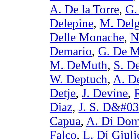
A. De la Torre
,
G.
Delepine
,
M. Del
Delle Monache
,
N
Demario
,
G. De M
M. DeMuth
,
S. D
W. Deptuch
,
A. D
Detje
,
J. Devine
,
Diaz
,
J. S. D&#03
Capua
,
A. Di Dom
Falco
,
L. Di Giuli