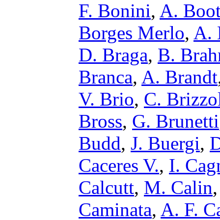
F. Bonini
,
A. Boo
Borges Merlo
,
A.
D. Braga
,
B. Bra
Branca
,
A. Brandt
V. Brio
,
C. Brizzo
Bross
,
G. Brunetti
Budd
,
J. Buergi
,
D
Caceres V.
,
I. Cag
Calcutt
,
M. Calin
Caminata
,
A. F. 