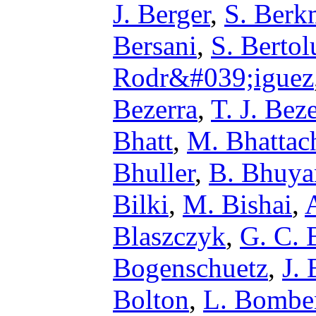
J. Berger
,
S. Berk
Bersani
,
S. Bertol
Rodr&#039;iguez
Bezerra
,
T. J. Bez
Bhatt
,
M. Bhattac
Bhuller
,
B. Bhuya
Bilki
,
M. Bishai
,
Blaszczyk
,
G. C. 
Bogenschuetz
,
J. 
Bolton
,
L. Bombe