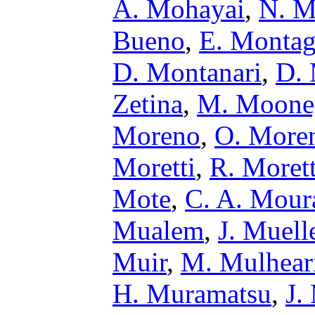
A. Mohayai
,
N. M
Bueno
,
E. Monta
D. Montanari
,
D. 
Zetina
,
M. Moone
Moreno
,
O. Moren
Moretti
,
R. Morett
Mote
,
C. A. Mour
Mualem
,
J. Muell
Muir
,
M. Mulhear
H. Muramatsu
,
J.