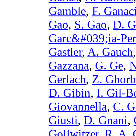
Gamble
,
F. Ganac
Gao
,
S. Gao
,
D. G
Garc&#039;ia-Per
Gastler
,
A. Gauch
Gazzana
,
G. Ge
,
N
Gerlach
,
Z. Ghor
D. Gibin
,
I. Gil-B
Giovannella
,
C. G
Giusti
,
D. Gnani
,
Gollwitzer
,
R. A.