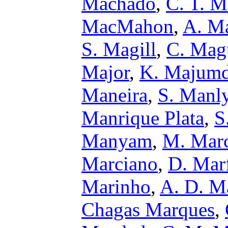
Machado
,
C. T. M
MacMahon
,
A. M
S. Magill
,
C. Mag
Major
,
K. Majumd
Maneira
,
S. Manl
Manrique Plata
,
S
Manyam
,
M. Mar
Marciano
,
D. Marf
Marinho
,
A. D. M
Chagas Marques
,