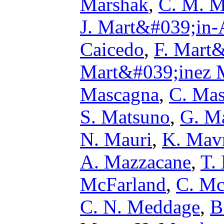
Marshak
,
C. M. M
J. Mart&#039;in-
Caicedo
,
F. Mart
Mart&#039;inez 
Mascagna
,
C. Mas
S. Matsuno
,
G. Ma
N. Mauri
,
K. Mavr
A. Mazzacane
,
T.
McFarland
,
C. M
C. N. Meddage
,
B