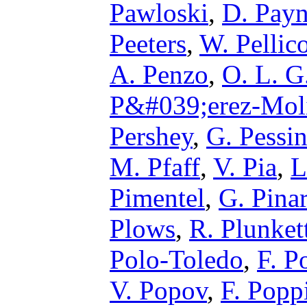
Pawloski
,
D. Pay
Peeters
,
W. Pellic
A. Penzo
,
O. L. G
P&#039;erez-Mol
Pershey
,
G. Pessi
M. Pfaff
,
V. Pia
,
L
Pimentel
,
G. Pinar
Plows
,
R. Plunket
Polo-Toledo
,
F. 
V. Popov
,
F. Popp