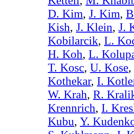
Kettell
,
M. Khabib
D. Kim
,
J. Kim
,
B
Kish
,
J. Klein
,
J.
Kobilarcik
,
L. Ko
H. Koh
,
L. Kolup
T. Kosc
,
U. Kose
,
Kothekar
,
I. Kotle
W. Krah
,
R. Krali
Krennrich
,
I. Kres
Kubu
,
Y. Kudenk