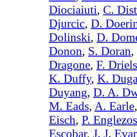
Diociaiuti
,
C. Dis
Djurcic
,
D. Doeri
Dolinski
,
D. Dome
Donon
,
S. Doran
,
Dragone
,
F. Driel
K. Duffy
,
K. Duga
Duyang
,
D. A. D
M. Eads
,
A. Earle
Eisch
,
P. Englezo
Escobar
,
J. J. Eva