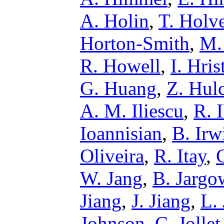
A. Holin
,
T. Holv
Horton-Smith
,
M.
R. Howell
,
I. Hris
G. Huang
,
Z. Hul
A. M. Iliescu
,
R. 
Ioannisian
,
B. Irw
Oliveira
,
R. Itay
,
W. Jang
,
B. Jargo
Jiang
,
J. Jiang
,
L.
Johnson
,
C. Jollet