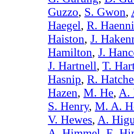
Guzzo
,
S. Gwon
,
Haegel
,
R. Haenn
Haiston
,
J. Haken
Hamilton
,
J. Han
J. Hartnell
,
T. Har
Hasnip
,
R. Hatche
Hazen
,
M. He
,
A.
S. Henry
,
M. A. H
V. Hewes
,
A. Higu
A. Himmel
,
E. Hi