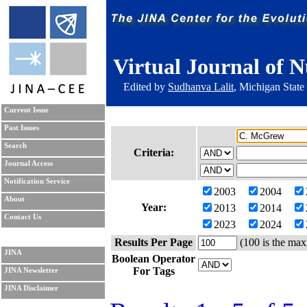
Virtual Journal of N
Edited by
Sudhanva Lalit
, Michigan State
Current Issue
Past Issues
Search
Criteria:
Journal Access
Notification Service
2003
2004
About
Year:
2013
2014
Contact Us
2023
2024
Results Per Page
(100 is the max
JINA
Boolean Operator
For Tags
JINA Newsletter
JINA Disclaimer