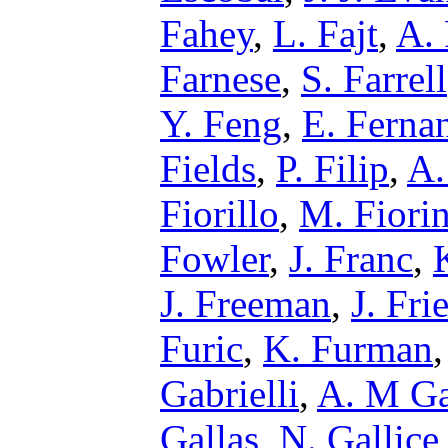
Fahey
,
L. Fajt
,
A. 
Farnese
,
S. Farrell
Y. Feng
,
E. Ferna
Fields
,
P. Filip
,
A.
Fiorillo
,
M. Fiorin
Fowler
,
J. Franc
,
J. Freeman
,
J. Fri
Furic
,
K. Furman
Gabrielli
,
A. M G
Gallas
,
N. Gallice