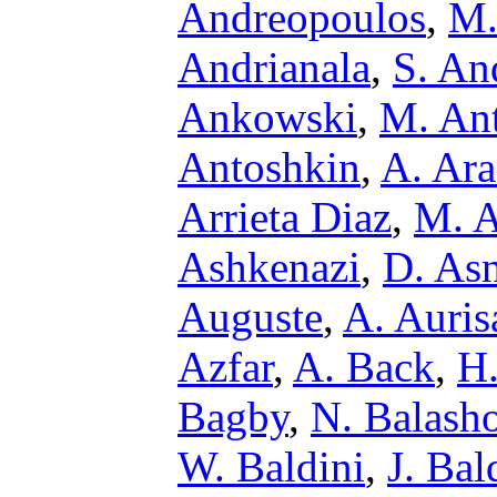
Andreopoulos
,
M.
Andrianala
,
S. An
Ankowski
,
M. Ant
Antoshkin
,
A. Ar
Arrieta Diaz
,
M. A
Ashkenazi
,
D. Asn
Auguste
,
A. Auris
Azfar
,
A. Back
,
H
Bagby
,
N. Balash
W. Baldini
,
J. Ba