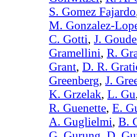
S. Gomez Fajardo
M. Gonzalez-Lop
C. Gotti
,
J. Goud
Gramellini
,
R. Gr
Grant
,
D. R. Grati
Greenberg
,
J. Gre
K. Grzelak
,
L. Gu
R. Guenette
,
E. G
A. Guglielmi
,
B. 
G. Gurung
,
D. Gut