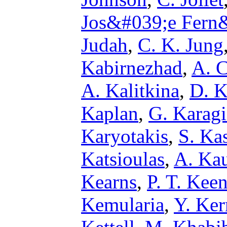
Jos&#039;e Fern
Judah
,
C. K. Jung
Kabirnezhad
,
A. C
A. Kalitkina
,
D. K
Kaplan
,
G. Karagi
Karyotakis
,
S. Ka
Katsioulas
,
A. Kau
Kearns
,
P. T. Keen
Kemularia
,
Y. Ker