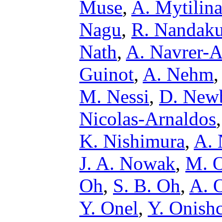
Muse
,
A. Mytilina
Nagu
,
R. Nandak
Nath
,
A. Navrer-
Guinot
,
A. Nehm
M. Nessi
,
D. New
Nicolas-Arnaldos
K. Nishimura
,
A.
J. A. Nowak
,
M. O
Oh
,
S. B. Oh
,
A. O
Y. Onel
,
Y. Onish