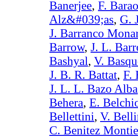
Banerjee
,
F. Bara
Alz&#039;as
,
G. 
J. Barranco Mona
Barrow
,
J. L. Bar
Bashyal
,
V. Basqu
J. B. R. Battat
,
F. 
J. L. L. Bazo Alba
Behera
,
E. Belchi
Bellettini
,
V. Belli
C. Benitez Montie