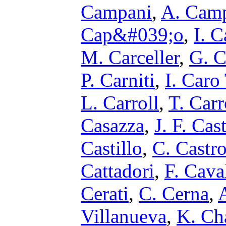
Campani
,
A. Camp
Cap&#039;o
,
I. C
M. Carceller
,
G. C
P. Carniti
,
I. Caro
L. Carroll
,
T. Carr
Casazza
,
J. F. Ca
Castillo
,
C. Castr
Cattadori
,
F. Cava
Cerati
,
C. Cerna
,
A
Villanueva
,
K. Ch