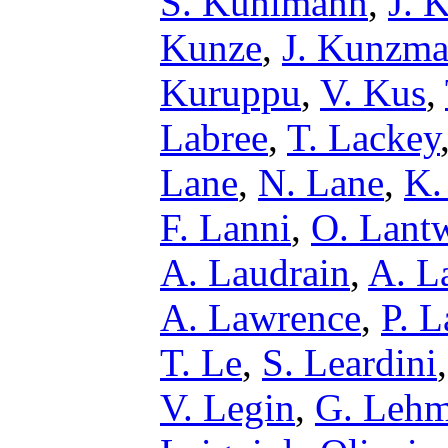
S. Kuhlmann
,
J. 
Kunze
,
J. Kunzm
Kuruppu
,
V. Kus
,
Labree
,
T. Lackey
Lane
,
N. Lane
,
K.
F. Lanni
,
O. Lant
A. Laudrain
,
A. L
A. Lawrence
,
P. 
T. Le
,
S. Leardini
V. Legin
,
G. Lehm