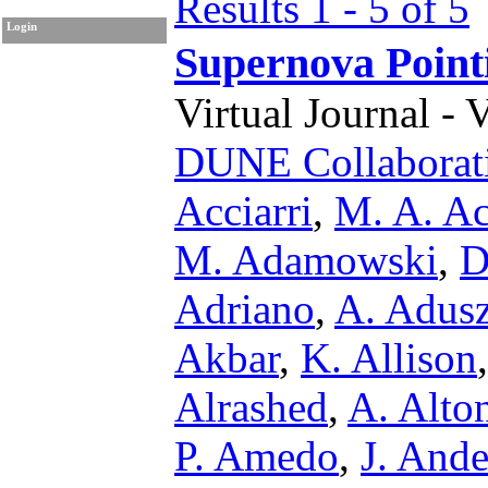
Results 1 - 5 of 5
Login
Supernova Point
Virtual Journal - 
DUNE Collaborat
Acciarri
,
M. A. A
M. Adamowski
,
D
Adriano
,
A. Adus
Akbar
,
K. Allison
Alrashed
,
A. Alto
P. Amedo
,
J. And