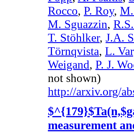
Rocco
,
P. Roy
,
M.
M. Sguazzin
,
R.S.
T. Stöhlker
,
J.A. 
Törnqvista
,
L. Va
Weigand
,
P. J. W
not shown)
http://arxiv.org/
$^{179}$Ta(n,$g
measurement and 