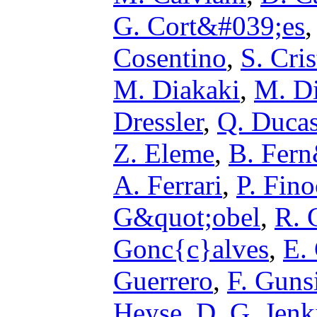
G. Cort&#039;es
Cosentino
,
S. Cris
M. Diakaki
,
M. Di
Dressler
,
Q. Duca
Z. Eleme
,
B. Fer
A. Ferrari
,
P. Fino
G&quot;obel
,
R. 
Gonc{c}alves
,
E.
Guerrero
,
F. Guns
Heyse
,
D. G. Jenk