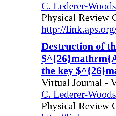
C. Lederer-Woods 
Physical Review 
http://link.aps.
Destruction of t
$^{26}mathrm{Al}
the key $^{26}m
Virtual Journal - 
C. Lederer-Woods 
Physical Review 