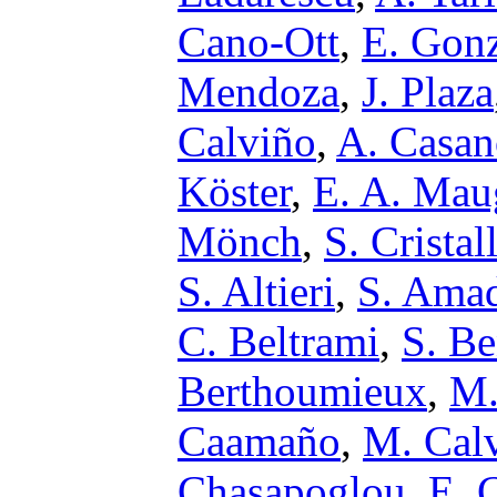
Cano-Ott
,
E. Gon
Mendoza
,
J. Plaza
Calviño
,
A. Casan
Köster
,
E. A. Mau
Mönch
,
S. Cristal
S. Altieri
,
S. Ama
C. Beltrami
,
S. Be
Berthoumieux
,
M.
Caamaño
,
M. Calv
Chasapoglou
,
E. 