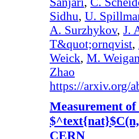
Sanjari
,
C. Scheid
Sidhu
,
U. Spillma
A. Surzhykov
,
J. 
T&quot;ornqvist
,
Weick
,
M. Weiga
Zhao
https://arxiv.org
Measurement of 
$^text{nat}$C(n,
CERN