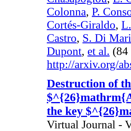
Colonna
,
P. Cons
Cortés-Giraldo
,
L
Castro
,
S. Di Mar
Dupont
,
et al.
(84 
http://arxiv.org/
Destruction of t
$^{26}mathrm{Al}
the key $^{26}m
Virtual Journal - 