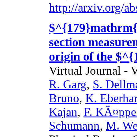
http://arxiv.org/
$^{179}mathrm{T
section measurem
origin of the $^
Virtual Journal - 
R. Garg
,
S. Dellm
Bruno
,
K. Eberha
Kajan
,
F. KÃ¤ppe
Schumann
,
M. We