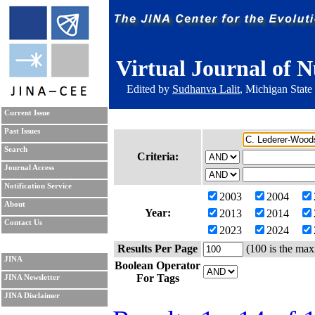
Virtual Journal of N
Edited by
Sudhanva Lalit
, Michigan State
Current Issue
Past Issues
Search
Criteria:
Journal Access
Notification Service
2003
2004
About
Year:
2013
2014
Contact Us
2023
2024
Results Per Page
(100 is the max
JINA
Boolean Operator
For Tags
JINA Newsletter
JINA Disclaimer