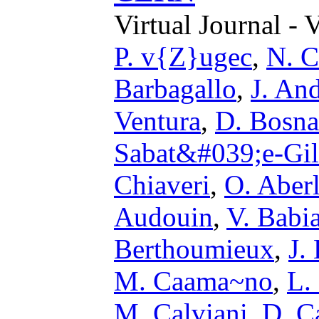
Virtual Journal - 
P. v{Z}ugec
,
N. C
Barbagallo
,
J. An
Ventura
,
D. Bosna
Sabat&#039;e-Gil
Chiaveri
,
O. Aber
Audouin
,
V. Babi
Berthoumieux
,
J.
M. Caama~no
,
L.
M. Calviani
,
D. C