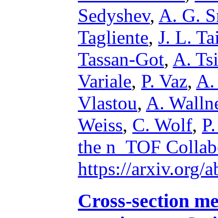
Sedyshev
,
A. G. S
Tagliente
,
J. L. Ta
Tassan-Got
,
A. Ts
Variale
,
P. Vaz
,
A.
Vlastou
,
A. Walln
Weiss
,
C. Wolf
,
P.
the n_TOF Collab
https://arxiv.org
Cross-section m