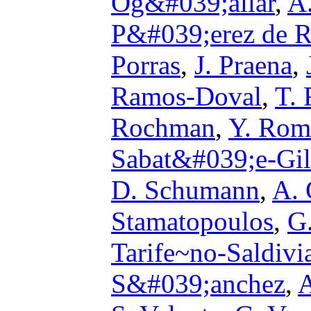
Og&#039;allar
,
A
P&#039;erez de 
Porras
,
J. Praena
,
Ramos-Doval
,
T. 
Rochman
,
Y. Rom
Sabat&#039;e-Gil
D. Schumann
,
A. 
Stamatopoulos
,
G.
Tarife~no-Saldivi
S&#039;anchez
,
A