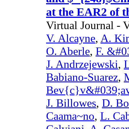
at the EAR2 of t
Virtual Journal - 
V. Alcayne
,
A. Ki
O. Aberle
,
F. &#0
J. Andrzejewski
,
Babiano-Suarez
,
Bev{c}v&#039;a
J. Billowes
,
D. Bo
Caama~no
,
L. Ca
Calviani
,
A. Casa