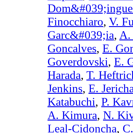
Dom&#039;ingue
Finocchiaro
,
V. F
Garc&#039;ia
,
A.
Goncalves
,
E. Go
Goverdovski
,
E. 
Harada
,
T. Heftric
Jenkins
,
E. Jerich
Katabuchi
,
P. Kav
A. Kimura
,
N. Ki
Leal-Cidoncha
,
C