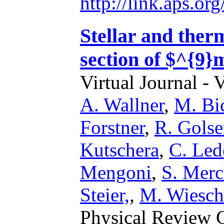
http://link.aps.
Stellar and ther
section of $^{9
Virtual Journal - 
A. Wallner
,
M. Bi
Forstner
,
R. Golse
Kutschera
,
C. Led
Mengoni
,
S. Merc
Steier,
,
M. Wiesch
Physical Review 