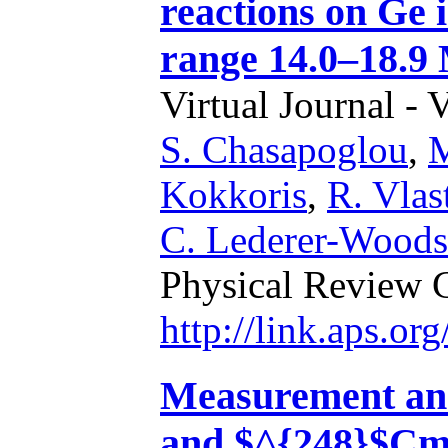
reactions on Ge 
range 14.0–18.9
Virtual Journal - 
S. Chasapoglou
,
M
Kokkoris
,
R. Vlas
C. Lederer-Woods
Physical Review 
http://link.aps.o
Measurement and
and $^{248}$Cm 