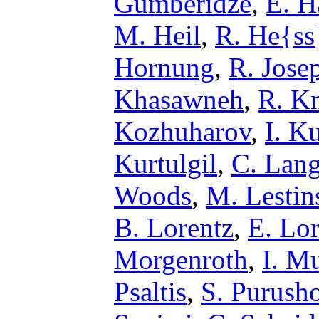
Gumberidze
,
E. H
M. Heil
,
R. He{ss
Hornung
,
R. Jose
Khasawneh
,
R. K
Kozhuharov
,
I. K
Kurtulgil
,
C. Lang
Woods
,
M. Lestin
B. Lorentz
,
E. Lo
Morgenroth
,
I. M
Psaltis
,
S. Purush