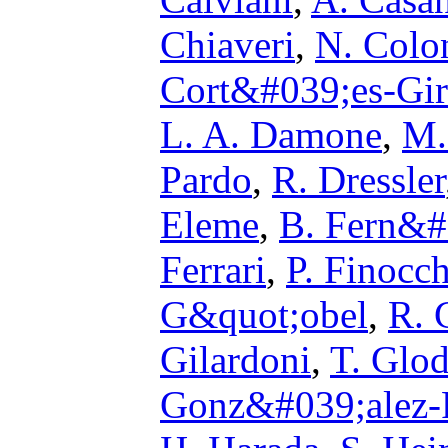
Chiaveri
,
N. Colo
Cort&#039;es-Gir
L. A. Damone
,
M.
Pardo
,
R. Dressler
Eleme
,
B. Fern&
Ferrari
,
P. Finocch
G&quot;obel
,
R. 
Gilardoni
,
T. Glod
Gonz&#039;alez