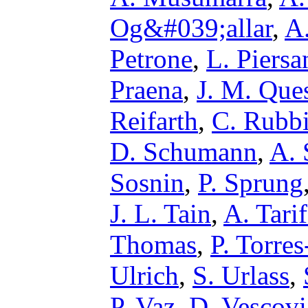
Og&#039;allar
,
A
Petrone
,
L. Piersa
Praena
,
J. M. Que
Reifarth
,
C. Rubb
D. Schumann
,
A. 
Sosnin
,
P. Sprung
J. L. Tain
,
A. Tari
Thomas
,
P. Torre
Ulrich
,
S. Urlass
,
P. Vaz
,
D. Vescovi