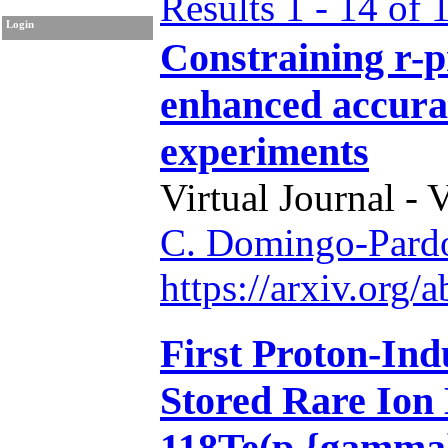
Results 1 - 14 of 
Login
Constraining r-p
enhanced accura
experiments
Virtual Journal - 
C. Domingo-Pard
https://arxiv.org
First Proton-Ind
Stored Rare Ion
118Te(p,{gamma}