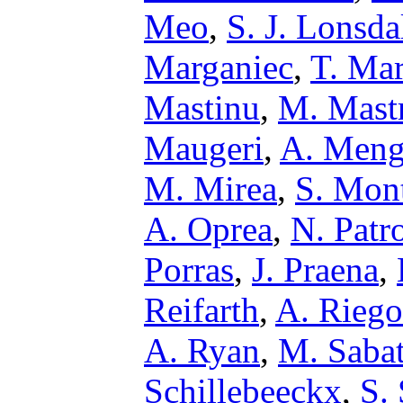
Meo
,
S. J. Lonsda
Marganiec
,
T. Ma
Mastinu
,
M. Mast
Maugeri
,
A. Meng
M. Mirea
,
S. Mon
A. Oprea
,
N. Patr
Porras
,
J. Praena
,
Reifarth
,
A. Riego
A. Ryan
,
M. Saba
Schillebeeckx
,
S.