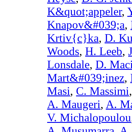
K&quot;appeler
,
Knapov&#039;a
,
Krtiv{c}ka
,
D. Ku
Woods
,
H. Leeb
,
Lonsdale
,
D. Mac
Mart&#039;inez
,
Masi
,
C. Massimi
A. Maugeri
,
A. M
V. Michalopoulou
A. Musumarra
,
A.