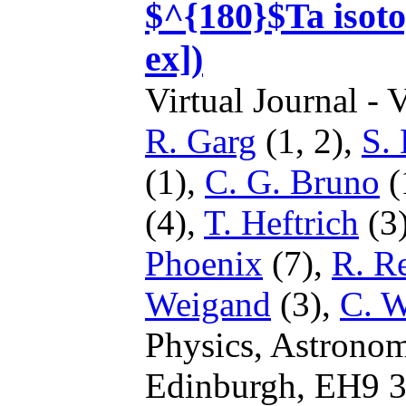
$^{180}$Ta isoto
ex])
Virtual Journal - 
R. Garg
(1, 2),
S.
(1),
C. G. Bruno
(
(4),
T. Heftrich
(3
Phoenix
(7),
R. Re
Weigand
(3),
C. 
Physics, Astronom
Edinburgh, EH9 