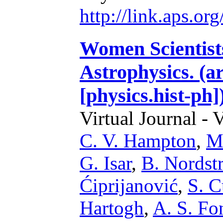
http://link.aps.o
Women Scientis
Astrophysics. (a
[physics.hist-ph]
Virtual Journal - 
C. V. Hampton
,
M
G. Isar
,
B. Nordst
Ćiprijanović
,
S. C
Hartogh
,
A. S. Fo