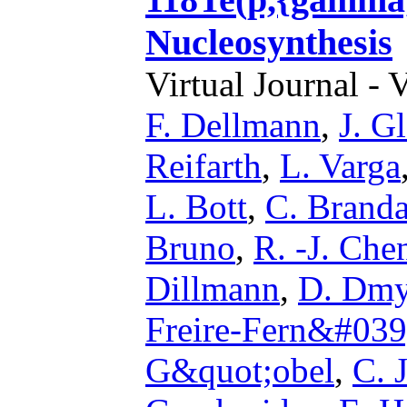
Nucleosynthesis
Virtual Journal - 
F. Dellmann
,
J. G
Reifarth
,
L. Varga
L. Bott
,
C. Brand
Bruno
,
R. -J. Che
Dillmann
,
D. Dmy
Freire-Fern&#039
G&quot;obel
,
C. J