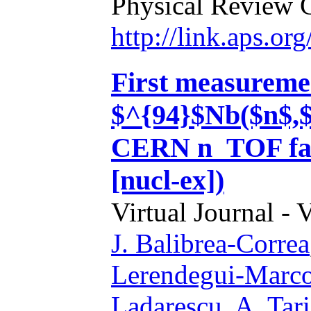
Physical Review 
http://link.aps.o
First measuremen
$^{94}$Nb($n$,$
CERN n_TOF faci
[nucl-ex])
Virtual Journal - 
J. Balibrea-Correa
Lerendegui-Marc
Ladarescu
,
A. Tar