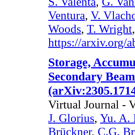
S. Valenta
,
G. Van
Ventura
,
V. Vlach
Woods
,
T. Wright
https://arxiv.org
Storage, Accumul
Secondary Beams
(arXiv:2305.1714
Virtual Journal - 
J. Glorius
,
Yu. A. 
Brückner
,
C.G. B