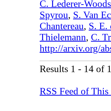
C. Lederer-Woods
Spyrou
,
S. Van E
Chantereau
,
S. E.
Thielemann
,
C. T
http://arxiv.org/
Results 1 - 14 of 
RSS Feed of This