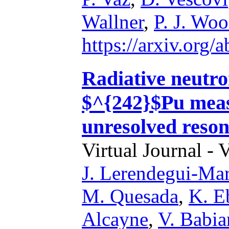
Wallner
,
P. J. Wo
https://arxiv.org
Radiative neutro
$^{242}$Pu mea
unresolved reson
Virtual Journal - 
J. Lerendegui-Ma
M. Quesada
,
K. E
Alcayne
,
V. Babi