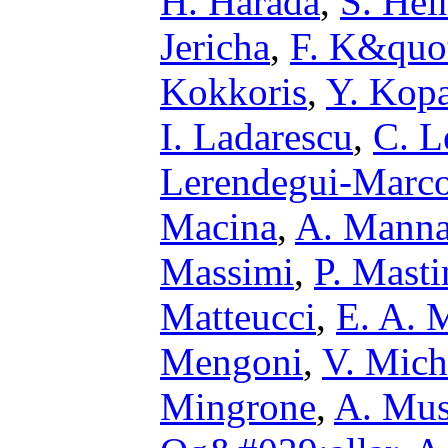
H. Harada
,
S. Hei
Jericha
,
F. K&quot
Kokkoris
,
Y. Kop
I. Ladarescu
,
C. L
Lerendegui-Marc
Macina
,
A. Mann
Massimi
,
P. Masti
Matteucci
,
E. A. 
Mengoni
,
V. Mich
Mingrone
,
A. Mus