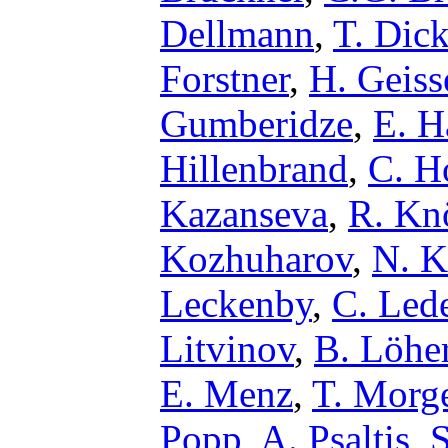
Dellmann
,
T. Dick
Forstner
,
H. Geiss
Gumberidze
,
E. H
Hillenbrand
,
C. H
Kazanseva
,
R. Kn
Kozhuharov
,
N. 
Leckenby
,
C. Led
Litvinov
,
B. Löhe
E. Menz
,
T. Morg
Popp
,
A. Psaltis
,
S