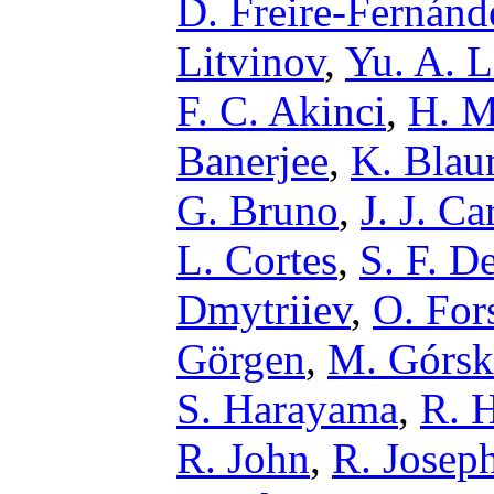
D. Freire-Fernánd
Litvinov
,
Yu. A. L
F. C. Akinci
,
H. M
Banerjee
,
K. Bla
G. Bruno
,
J. J. Ca
L. Cortes
,
S. F. D
Dmytriiev
,
O. For
Görgen
,
M. Górsk
S. Harayama
,
R. 
R. John
,
R. Josep