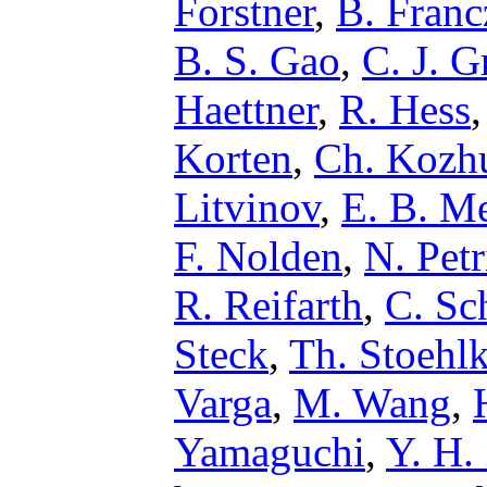
Forstner
,
B. Franc
B. S. Gao
,
C. J. G
Haettner
,
R. Hess
Korten
,
Ch. Kozh
Litvinov
,
E. B. M
F. Nolden
,
N. Petr
R. Reifarth
,
C. Sc
Steck
,
Th. Stoehlk
Varga
,
M. Wang
,
Yamaguchi
,
Y. H.