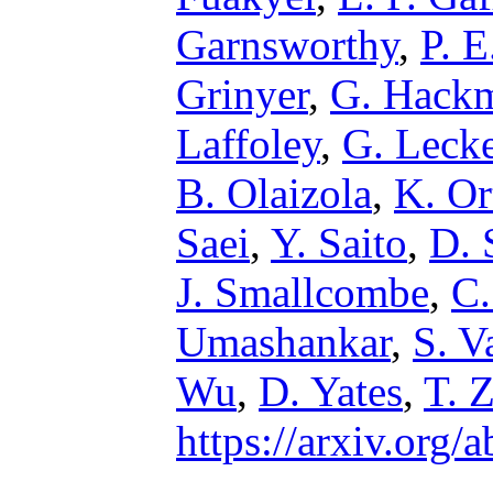
Garnsworthy
,
P. E
Grinyer
,
G. Hack
Laffoley
,
G. Leck
B. Olaizola
,
K. Or
Saei
,
Y. Saito
,
D. 
J. Smallcombe
,
C.
Umashankar
,
S. V
Wu
,
D. Yates
,
T. Z
https://arxiv.org