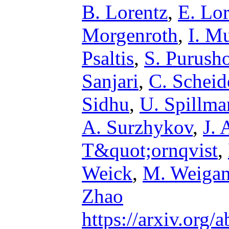
B. Lorentz
,
E. Lo
Morgenroth
,
I. M
Psaltis
,
S. Purush
Sanjari
,
C. Scheid
Sidhu
,
U. Spillma
A. Surzhykov
,
J. 
T&quot;ornqvist
,
Weick
,
M. Weiga
Zhao
https://arxiv.org