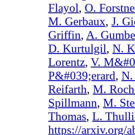
Flayol
,
O. Forstne
M. Gerbaux
,
J. G
Griffin
,
A. Gumbe
D. Kurtulgil
,
N. K
Lorentz
,
V. M&#0
P&#039;erard
,
N.
Reifarth
,
M. Roch
Spillmann
,
M. St
Thomas
,
L. Thull
https://arxiv.org