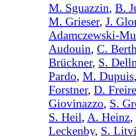
M. Sguazzin
,
B. J
M. Grieser
,
J. Glo
Adamczewski-Mu
Audouin
,
C. Berth
Brückner
,
S. Del
Pardo
,
M. Dupuis
Forstner
,
D. Freir
Giovinazzo
,
S. Gr
S. Heil
,
A. Heinz
,
Leckenby
,
S. Litv