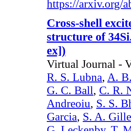
https://arxiv.org
Cross-shell excit
structure of 34S
ex])
Virtual Journal - 
R. S. Lubna
,
A. B
G. C. Ball
,
C. R. 
Andreoiu
,
S. S. B
Garcia
,
S. A. Gill
G. Leckenby
,
T. M