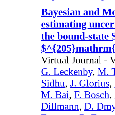
Bayesian and Mo
estimating uncer
the bound-state 
$^{205}mathrm{
Virtual Journal - 
G. Leckenby
,
M. T
Sidhu
,
J. Glorius
,
M. Bai
,
F. Bosch
,
Dillmann
,
D. Dmy