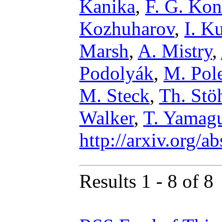
Kanika
,
F. G. Ko
Kozhuharov
,
I. K
Marsh
,
A. Mistry
,
Podolyák
,
M. Pole
M. Steck
,
Th. Stö
Walker
,
T. Yamag
http://arxiv.org/
Results 1 - 8 of 8