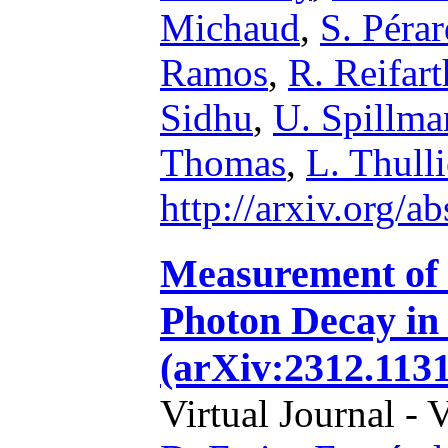
Michaud
,
S. Pérar
Ramos
,
R. Reifart
Sidhu
,
U. Spillma
Thomas
,
L. Thull
http://arxiv.org/
Measurement of 
Photon Decay i
(arXiv:2312.1131
Virtual Journal - 