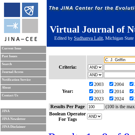
Virtual Journal of N
Edited by
Sudhanva Lalit
, Michigan State
Current Issue
Past Issues
Search
Criteria:
Journal Access
Notification Service
2003
2004
About
Year:
2013
2014
Contact Us
2023
2024
Results Per Page
(100 is the max
JINA
Boolean Operator
For Tags
JINA Newsletter
JINA Disclaimer