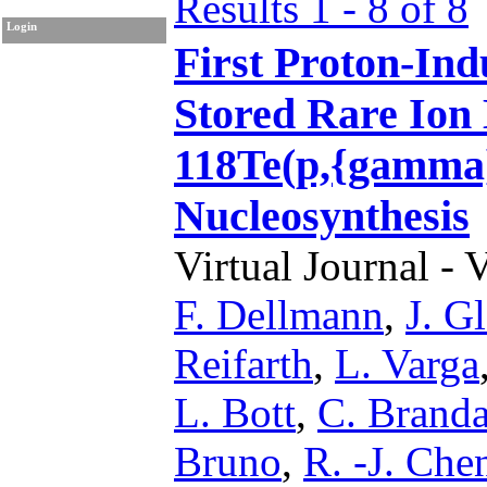
Results 1 - 8 of 8
Login
First Proton-Ind
Stored Rare Ion
118Te(p,{gamma}
Nucleosynthesis
Virtual Journal - 
F. Dellmann
,
J. G
Reifarth
,
L. Varga
L. Bott
,
C. Brand
Bruno
,
R. -J. Che