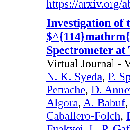
https://arxiv.org
Investigation of 
$^{114}mathrm{
Spectrometer a
Virtual Journal - 
N. K. Syeda
,
P. S
Petrache
,
D. Anne
Algora
,
A. Babuf
Caballero-Folch
,
Fuakyei
,
L. P. Ga