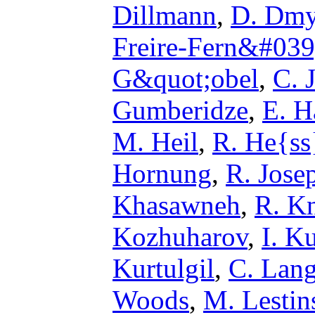
Dillmann
,
D. Dmy
Freire-Fern&#039
G&quot;obel
,
C. J
Gumberidze
,
E. H
M. Heil
,
R. He{ss
Hornung
,
R. Jose
Khasawneh
,
R. K
Kozhuharov
,
I. K
Kurtulgil
,
C. Lang
Woods
,
M. Lestin