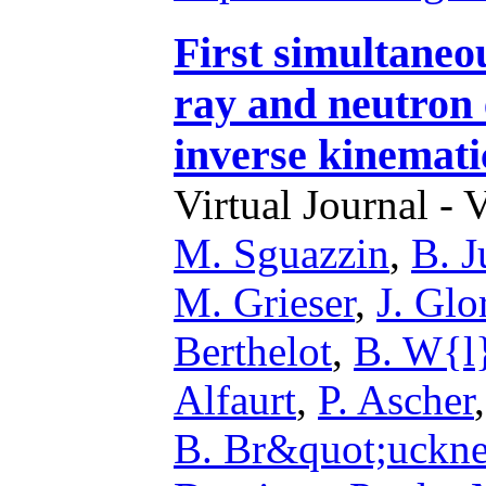
First simultane
ray and neutron 
inverse kinemati
Virtual Journal - 
M. Sguazzin
,
B. J
M. Grieser
,
J. Glo
Berthelot
,
B. W{l
Alfaurt
,
P. Ascher
B. Br&quot;uckne