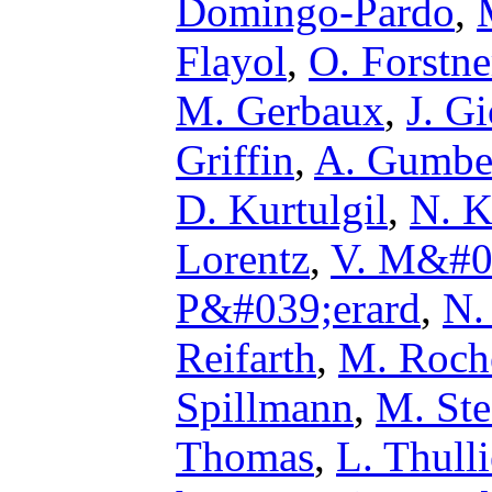
Domingo-Pardo
,
Flayol
,
O. Forstne
M. Gerbaux
,
J. G
Griffin
,
A. Gumbe
D. Kurtulgil
,
N. K
Lorentz
,
V. M&#0
P&#039;erard
,
N.
Reifarth
,
M. Roch
Spillmann
,
M. St
Thomas
,
L. Thull