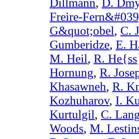
Dillmann
,
D. Dmy
Freire-Fern&#039
G&quot;obel
,
C. J
Gumberidze
,
E. H
M. Heil
,
R. He{ss
Hornung
,
R. Jose
Khasawneh
,
R. K
Kozhuharov
,
I. K
Kurtulgil
,
C. Lang
Woods
,
M. Lestin