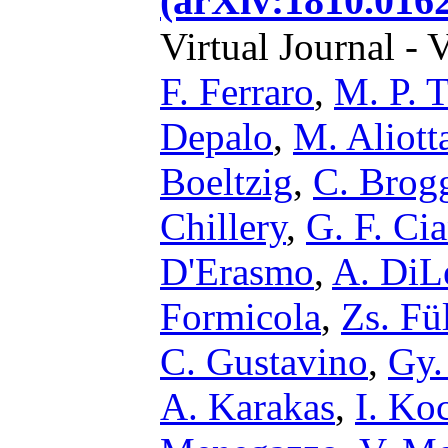
(arXiv:1810.0162
Virtual Journal - 
F. Ferraro
,
M. P. 
Depalo
,
M. Aliott
Boeltzig
,
C. Brog
Chillery
,
G. F. Cia
D'Erasmo
,
A. DiL
Formicola
,
Zs. Fü
C. Gustavino
,
Gy.
A. Karakas
,
I. Ko