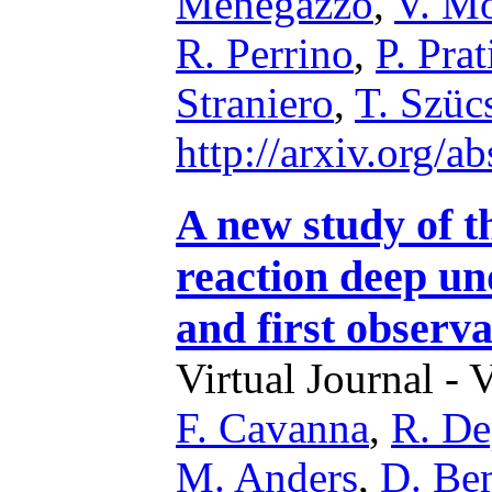
Menegazzo
,
V. M
R. Perrino
,
P. Prat
Straniero
,
T. Szüc
http://arxiv.org/
A new study of 
reaction deep un
and first observ
Virtual Journal - 
F. Cavanna
,
R. De
M. Anders
,
D. Be