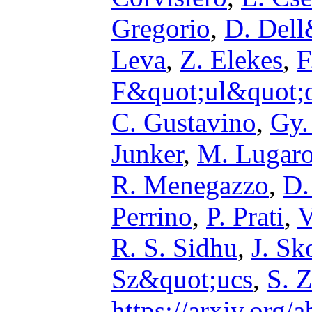
Gregorio
,
D. Del
Leva
,
Z. Elekes
,
F
F&quot;ul&quot;
C. Gustavino
,
Gy.
Junker
,
M. Lugar
R. Menegazzo
,
D.
Perrino
,
P. Prati
,
V
R. S. Sidhu
,
J. Sk
Sz&quot;ucs
,
S. Z
https://arxiv.org