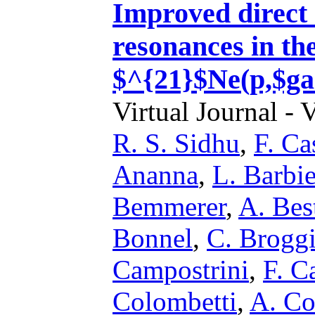
Improved direct
resonances in th
$^{21}$Ne(p,$g
Virtual Journal - 
R. S. Sidhu
,
F. Ca
Ananna
,
L. Barbie
Bemmerer
,
A. Bes
Bonnel
,
C. Broggi
Campostrini
,
F. C
Colombetti
,
A. C