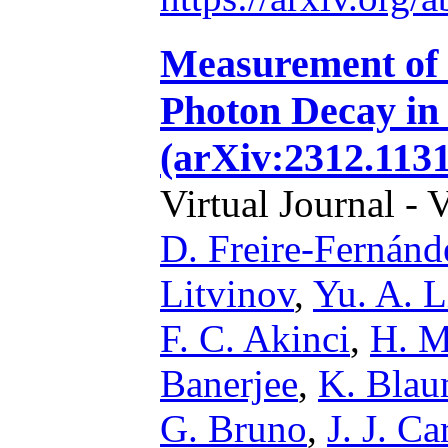
Measurement of 
Photon Decay i
(arXiv:2312.1131
Virtual Journal - 
D. Freire-Fernánd
Litvinov
,
Yu. A. L
F. C. Akinci
,
H. M
Banerjee
,
K. Bla
G. Bruno
,
J. J. Ca