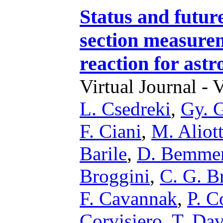
Status and future
section measure
reaction for astr
Virtual Journal - 
L. Csedreki
,
Gy. 
F. Ciani
,
M. Aliot
Barile
,
D. Bemmer
Broggini
,
C. G. B
F. Cavannak
,
P. C
Corvisiero
,
T. Da