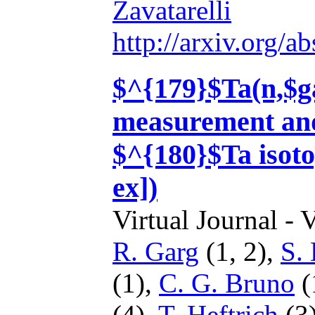
Zavatarelli
http://arxiv.org/
$^{179}$Ta(n,$g
measurement and 
$^{180}$Ta isoto
ex])
Virtual Journal - 
R. Garg
(1, 2),
S.
(1),
C. G. Bruno
(
(4),
T. Heftrich
(3