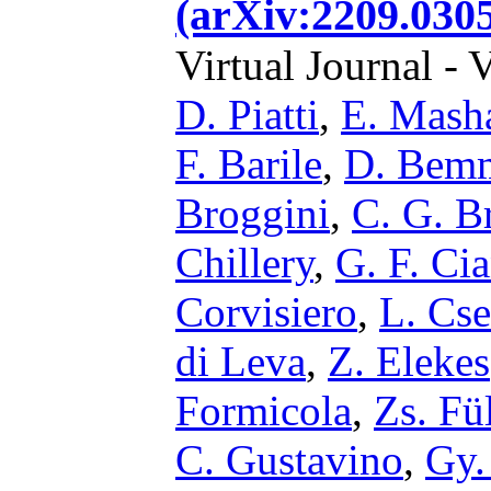
(arXiv:2209.0305
Virtual Journal - 
D. Piatti
,
E. Mash
F. Barile
,
D. Bemm
Broggini
,
C. G. B
Chillery
,
G. F. Cia
Corvisiero
,
L. Cse
di Leva
,
Z. Elekes
Formicola
,
Zs. Fü
C. Gustavino
,
Gy.