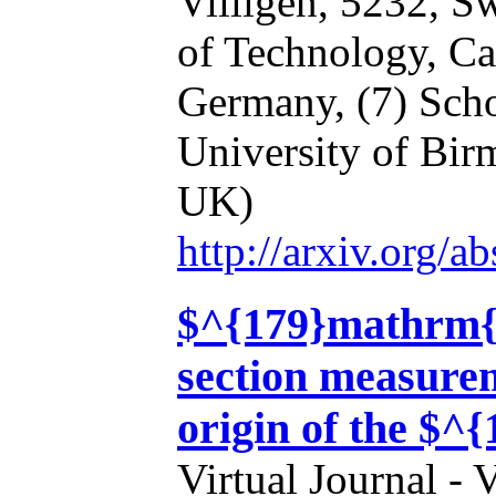
Villigen, 5232, S
of Technology, Ca
Germany,
(7) Sch
University of Bi
UK)
http://arxiv.org/
$^{179}mathrm{T
section measurem
origin of the $^
Virtual Journal - 