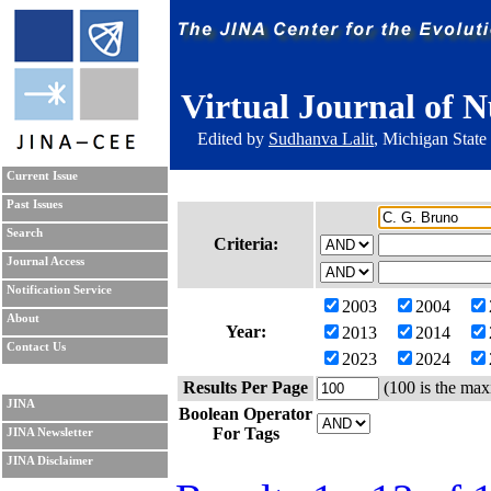
Virtual Journal of N
Edited by
Sudhanva Lalit
, Michigan State
Current Issue
Past Issues
Search
Criteria:
Journal Access
Notification Service
2003
2004
About
Year:
2013
2014
Contact Us
2023
2024
Results Per Page
(100 is the max
JINA
Boolean Operator
For Tags
JINA Newsletter
JINA Disclaimer