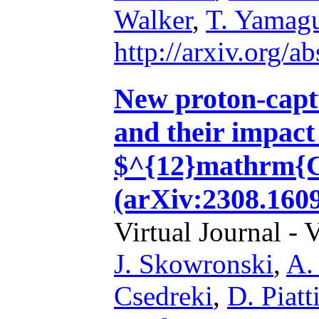
Walker
,
T. Yamag
http://arxiv.org/
New proton-captu
and their impact
$^{12}mathrm{C
(arXiv:2308.1609
Virtual Journal - 
J. Skowronski
,
A.
Csedreki
,
D. Piatt