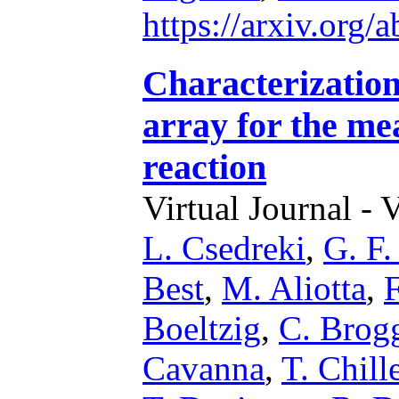
https://arxiv.org
Characterizatio
array for the m
reaction
Virtual Journal - 
L. Csedreki
,
G. F.
Best
,
M. Aliotta
,
F
Boeltzig
,
C. Brog
Cavanna
,
T. Chill