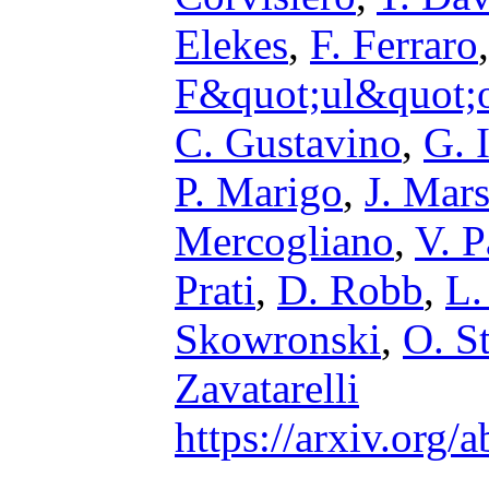
Elekes
,
F. Ferraro
F&quot;ul&quot;
C. Gustavino
,
G. 
P. Marigo
,
J. Mar
Mercogliano
,
V. P
Prati
,
D. Robb
,
L.
Skowronski
,
O. S
Zavatarelli
https://arxiv.org