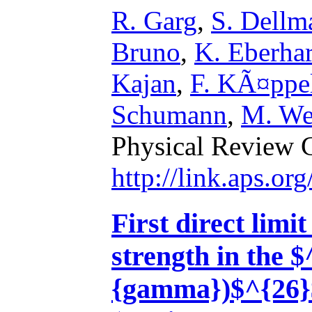
R. Garg
,
S. Dellm
Bruno
,
K. Eberha
Kajan
,
F. KÃ¤ppe
Schumann
,
M. We
Physical Review 
http://link.aps.o
First direct limi
strength in the 
{gamma})$^{26}