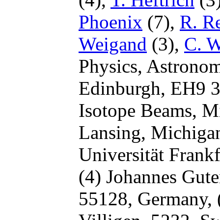
Phoenix
(7),
R. Re
Weigand
(3),
C. 
Physics, Astronom
Edinburgh, EH9 
Isotope Beams, Mi
Lansing, Michiga
Universität Frank
(4) Johannes Gute
55128, Germany,