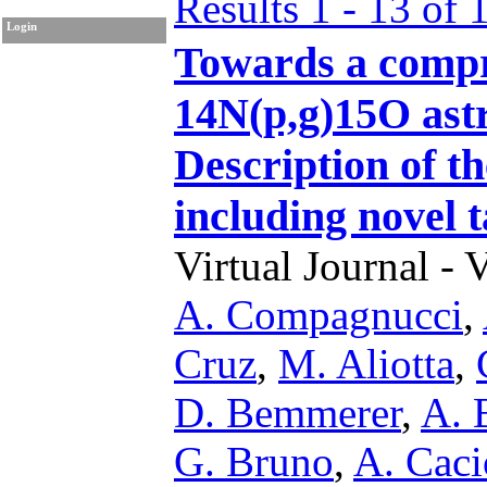
Results 1 - 13 of 
Login
Towards a compr
14N(p,g)15O astr
Description of t
including novel 
Virtual Journal - 
A. Compagnucci
,
Cruz
,
M. Aliotta
,
D. Bemmerer
,
A. 
G. Bruno
,
A. Caci