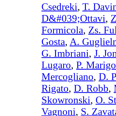
Csedreki
,
T. Davi
D&#039;Ottavi
,
Z
Formicola
,
Zs. Fu
Gosta
,
A. Gugliel
G. Imbriani
,
J. Jo
Lugaro
,
P. Marigo
Mercogliano
,
D. P
Rigato
,
D. Robb
,
Skowronski
,
O. S
Vagnoni
,
S. Zavata