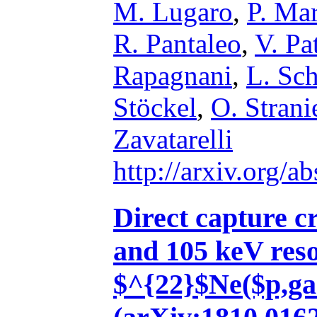
M. Lugaro
,
P. Ma
R. Pantaleo
,
V. Pa
Rapagnani
,
L. Sch
Stöckel
,
O. Strani
Zavatarelli
http://arxiv.org/
Direct capture c
and 105 keV reso
$^{22}$Ne($p,g