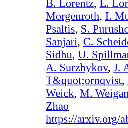
B. Lorentz
,
E. Lo
Morgenroth
,
I. M
Psaltis
,
S. Purush
Sanjari
,
C. Scheid
Sidhu
,
U. Spillma
A. Surzhykov
,
J. 
T&quot;ornqvist
,
Weick
,
M. Weiga
Zhao
https://arxiv.org