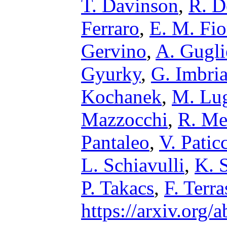
T. Davinson
,
R. D
Ferraro
,
E. M. Fio
Gervino
,
A. Gugli
Gyurky
,
G. Imbria
Kochanek
,
M. Lu
Mazzocchi
,
R. Me
Pantaleo
,
V. Patic
L. Schiavulli
,
K. 
P. Takacs
,
F. Terra
https://arxiv.org