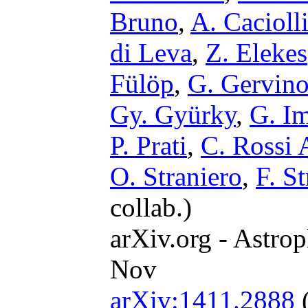
Bruno
,
A. Cacioll
di Leva
,
Z. Elekes
Fülöp
,
G. Gervin
Gy. Gyürky
,
G. Im
P. Prati
,
C. Rossi 
O. Straniero
,
F. St
collab.)
arXiv.org - Astrop
Nov
arXiv:1411.2888
(