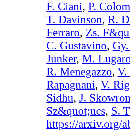
F. Ciani
,
P. Colom
T. Davinson
,
R. D
Ferraro
,
Zs. F&qu
C. Gustavino
,
Gy.
Junker
,
M. Lugar
R. Menegazzo
,
V.
Rapagnani
,
V. Rig
Sidhu
,
J. Skowron
Sz&quot;ucs
,
S. T
https://arxiv.org