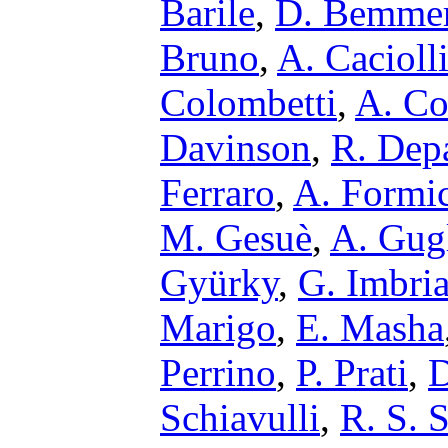
Barile
,
D. Bemmer
Bruno
,
A. Cacioll
Colombetti
,
A. C
Davinson
,
R. Dep
Ferraro
,
A. Formi
M. Gesuè
,
A. Gugl
Gyürky
,
G. Imbria
Marigo
,
E. Masha
Perrino
,
P. Prati
,
D
Schiavulli
,
R. S. 