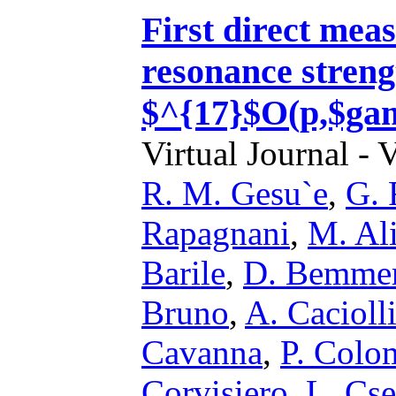
First direct mea
resonance streng
$^{17}$O(p,$ga
Virtual Journal - 
R. M. Gesu`e
,
G. 
Rapagnani
,
M. Ali
Barile
,
D. Bemmer
Bruno
,
A. Cacioll
Cavanna
,
P. Colo
Corvisiero
,
L. Cse