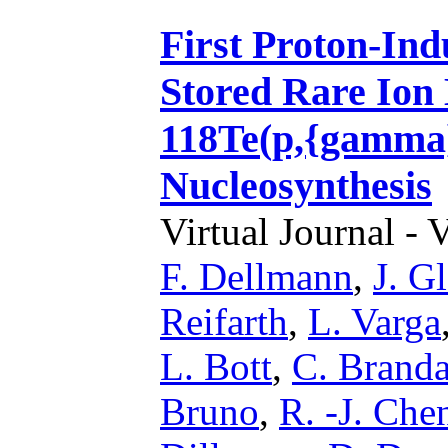
First Proton-Ind
Stored Rare Ion
118Te(p,{gamma}
Nucleosynthesis
Virtual Journal - 
F. Dellmann
,
J. G
Reifarth
,
L. Varga
L. Bott
,
C. Brand
Bruno
,
R. -J. Che