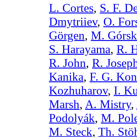
L. Cortes
,
S. F. D
Dmytriiev
,
O. For
Görgen
,
M. Górsk
S. Harayama
,
R. 
R. John
,
R. Josep
Kanika
,
F. G. Ko
Kozhuharov
,
I. K
Marsh
,
A. Mistry
,
Podolyák
,
M. Pole
M. Steck
,
Th. Stö