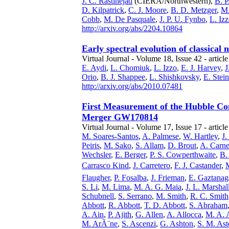
J. C. Rastinejad
(CIERA/Northwestern),
B. P
D. Kilpatrick
,
C. J. Moore
,
B. D. Metzger
,
M.
Cobb
,
M. De Pasquale
,
J. P. U. Fynbo
,
L. Iz
http://arxiv.org/abs/2204.10864
Early spectral evolution of classical
Virtual Journal - Volume 18, Issue 42 - article
E. Aydi
,
L. Chomiuk
,
L. Izzo
,
E. J. Harvey
,
J
Orio
,
B. J. Shappee
,
L. Shishkovsky
,
E. Stei
http://arxiv.org/abs/2010.07481
First Measurement of the Hubble Co
Merger GW170814
Virtual Journal - Volume 17, Issue 17 - articl
M. Soares-Santos
,
A. Palmese
,
W. Hartley
,
J.
Peiris
,
M. Sako
,
S. Allam
,
D. Brout
,
A. Carne
Wechsler
,
E. Berger
,
P. S. Cowperthwaite
,
B.
Carrasco Kind
,
J. Carretero
,
F. J. Castander
,
Flaugher
,
P. Fosalba
,
J. Frieman
,
E. Gaztanag
S. Li
,
M. Lima
,
M. A. G. Maia
,
J. L. Marshal
Schubnell
,
S. Serrano
,
M. Smith
,
R. C. Smith
Abbott
,
R. Abbott
,
T. D. Abbott
,
S. Abraham
A. Ain
,
P. Ajith
,
G. Allen
,
A. Allocca
,
M. A. 
M. ArÃ¨ne
,
S. Ascenzi
,
G. Ashton
,
S. M. As