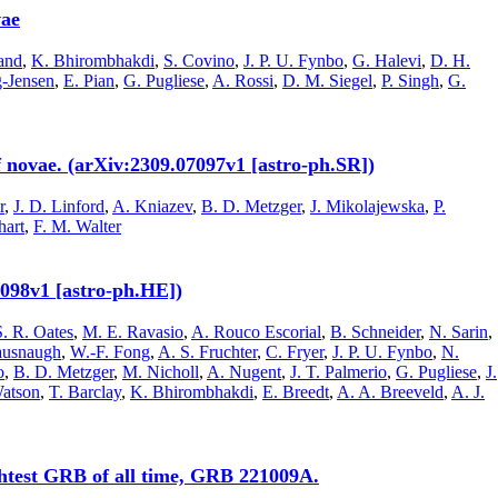
vae
and
,
K. Bhirombhakdi
,
S. Covino
,
J. P. U. Fynbo
,
G. Halevi
,
D. H.
-Jensen
,
E. Pian
,
G. Pugliese
,
A. Rossi
,
D. M. Siegel
,
P. Singh
,
G.
of novae. (arXiv:2309.07097v1 [astro-ph.SR])
r
,
J. D. Linford
,
A. Kniazev
,
B. D. Metzger
,
J. Mikolajewska
,
P.
hart
,
F. M. Walter
2098v1 [astro-ph.HE])
S. R. Oates
,
M. E. Ravasio
,
A. Rouco Escorial
,
B. Schneider
,
N. Sarin
,
ausnaugh
,
W.-F. Fong
,
A. S. Fruchter
,
C. Fryer
,
J. P. U. Fynbo
,
N.
o
,
B. D. Metzger
,
M. Nicholl
,
A. Nugent
,
J. T. Palmerio
,
G. Pugliese
,
J.
atson
,
T. Barclay
,
K. Bhirombhakdi
,
E. Breedt
,
A. A. Breeveld
,
A. J.
ghtest GRB of all time, GRB 221009A.