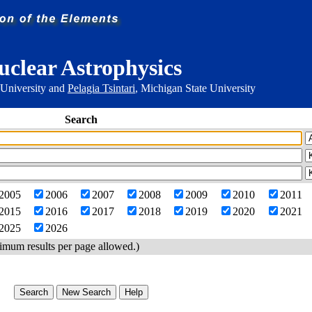
uclear Astrophysics
 University and
Pelagia Tsintari
, Michigan State University
Search
2005
2006
2007
2008
2009
2010
2011
2015
2016
2017
2018
2019
2020
2021
2025
2026
imum results per page allowed.)