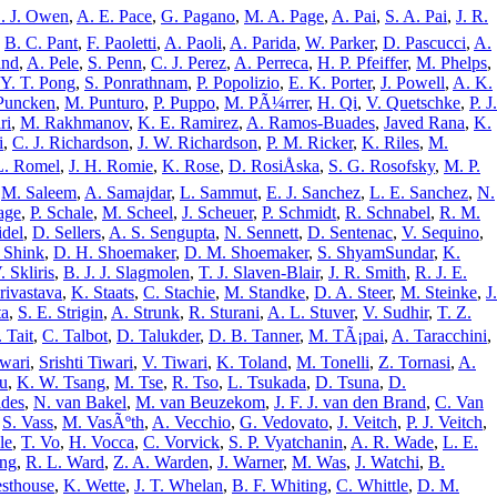
. J. Owen
,
A. E. Pace
,
G. Pagano
,
M. A. Page
,
A. Pai
,
S. A. Pai
,
J. R.
,
B. C. Pant
,
F. Paoletti
,
A. Paoli
,
A. Parida
,
W. Parker
,
D. Pascucci
,
A.
and
,
A. Pele
,
S. Penn
,
C. J. Perez
,
A. Perreca
,
H. P. Pfeiffer
,
M. Phelps
,
 Y. T. Pong
,
S. Ponrathnam
,
P. Popolizio
,
E. K. Porter
,
J. Powell
,
A. K.
Puncken
,
M. Punturo
,
P. Puppo
,
M. PÃ¼rrer
,
H. Qi
,
V. Quetschke
,
P. J.
ri
,
M. Rakhmanov
,
K. E. Ramirez
,
A. Ramos-Buades
,
Javed Rana
,
K.
i
,
C. J. Richardson
,
J. W. Richardson
,
P. M. Ricker
,
K. Riles
,
M.
L. Romel
,
J. H. Romie
,
K. Rose
,
D. RosiÅska
,
S. G. Rosofsky
,
M. P.
,
M. Saleem
,
A. Samajdar
,
L. Sammut
,
E. J. Sanchez
,
L. E. Sanchez
,
N.
age
,
P. Schale
,
M. Scheel
,
J. Scheuer
,
P. Schmidt
,
R. Schnabel
,
R. M.
idel
,
D. Sellers
,
A. S. Sengupta
,
N. Sennett
,
D. Sentenac
,
V. Sequino
,
 Shink
,
D. H. Shoemaker
,
D. M. Shoemaker
,
S. ShyamSundar
,
K.
. Skliris
,
B. J. J. Slagmolen
,
T. J. Slaven-Blair
,
J. R. Smith
,
R. J. E.
rivastava
,
K. Staats
,
C. Stachie
,
M. Standke
,
D. A. Steer
,
M. Steinke
,
J.
ta
,
S. E. Strigin
,
A. Strunk
,
R. Sturani
,
A. L. Stuver
,
V. Sudhir
,
T. Z.
 Tait
,
C. Talbot
,
D. Talukder
,
D. B. Tanner
,
M. TÃ¡pai
,
A. Taracchini
,
wari
,
Srishti Tiwari
,
V. Tiwari
,
K. Toland
,
M. Tonelli
,
Z. Tornasi
,
A.
u
,
K. W. Tsang
,
M. Tse
,
R. Tso
,
L. Tsukada
,
D. Tsuna
,
D.
ldes
,
N. van Bakel
,
M. van Beuzekom
,
J. F. J. van den Brand
,
C. Van
,
S. Vass
,
M. VasÃºth
,
A. Vecchio
,
G. Vedovato
,
J. Veitch
,
P. J. Veitch
,
le
,
T. Vo
,
H. Vocca
,
C. Vorvick
,
S. P. Vyatchanin
,
A. R. Wade
,
L. E.
ang
,
R. L. Ward
,
Z. A. Warden
,
J. Warner
,
M. Was
,
J. Watchi
,
B.
esthouse
,
K. Wette
,
J. T. Whelan
,
B. F. Whiting
,
C. Whittle
,
D. M.