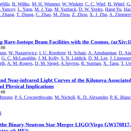
Willis
,
B. Willke
,
M. H. Wimmer
,
W. Winkler
,
C. C. Wipf
,
H. Wittel
,
G
. Yancey
,
L. Yang
,
M. J. Yap
,
M. Yazback
,
D. W. Yeeles
,
Hang Yu
,
Hao
. Zhang
,
T. Zhang
,
C. Zhao
,
M. Zhou
,
Z. Zhou
,
X. J. Zhu
,
A. Zimmer
g Rare-Isotope Beam Facilities with the Cosmos. (arXiv:1
 #8
mann
,
W. Nazarewicz
,
I. U. Roederer
,
H. Schatz
,
A. Aprahamian
,
D. At
,
G. C. McLaughlin
,
J. M. Kelly
,
S. N. Liddick
,
D. M. Lee
,
J. Lippuner
rth
,
A. M. Rogers
,
D. M. Siegel
,
A.Spyrou
,
R. Surman
,
X. Tang
,
T. U
and Near-infrared Light Curves of the Kilonova Associa
nd Physical Implications
 #8
Metzger
,
P. S. Cowperthwaite
,
M. Nicholl
,
K. D. Alexander
,
P. K. Blan
1
 the Binary Neutron Star Merger LIGO/Virgo GW170817. 
stro-ph.HE])