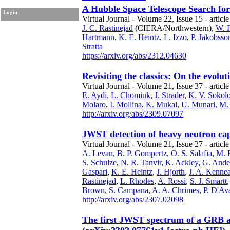
A Hubble Space Telescope Search fo
Login
Virtual Journal - Volume 22, Issue 15 - article
J. C. Rastinejad
(CIERA/Northwestern),
W. 
Hartmann
,
K. E. Heintz
,
L. Izzo
,
P. Jakobsso
Stratta
https://arxiv.org/abs/2312.04630
Revisiting the classics: On the evolu
Virtual Journal - Volume 21, Issue 37 - article
E. Aydi
,
L. Chomiuk
,
J. Strader
,
K. V. Sokol
Molaro
,
I. Mollina
,
K. Mukai
,
U. Munari
,
M.
http://arxiv.org/abs/2309.07097
JWST detection of heavy neutron cap
Virtual Journal - Volume 21, Issue 27 - article
A. Levan
,
B. P. Gompertz
,
O. S. Salafia
,
M. 
S. Schulze
,
N. R. Tanvir
,
K. Ackley
,
G. Ande
Gaspari
,
K. E. Heintz
,
J. Hjorth
,
J. A. Kenne
Rastinejad
,
L. Rhodes
,
A. Rossi
,
S. J. Smartt
Brown
,
S. Campana
,
A. A. Chrimes
,
P. D'Av
http://arxiv.org/abs/2307.02098
The first JWST spectrum of a GRB af