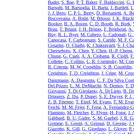
Bader
,
S. Bae
,
P. T. Baker
,
F. Baldaccini
,
G. 
Barsotti
,
M. Barsuglia
,
D. Barta
,
J. Bartlett
,
I
J. J. Bero
,
C. P. L. Berry
,
D. Bersanetti
,
A. Be
Biscoveanu
,
A. Bisht
,
M. Bitossi
,
J. K. Blac
Booker
,
B. A. Boom
,
C. D. Booth
,
R. Bork
,
Brau
,
T. Briant
,
J. H. Briggs
,
F. Brighenti
,
A. 
Buy
,
R. L. Byer
,
M. Cabero
,
L. Cadonati
,
G.
Capocasa
,
F. Carbognani
,
S. Caride
,
M. F. C
Cesarini
,
O. Chaibi
,
K. Chakravarti
,
S. J. Ch
Cheeseboro
,
X. Chen
,
Y. Chen
,
H.-P. Cheng
Chung
,
G. Ciani
,
A. A. Ciobanu
,
R. Ciolfi
,
F
Collette
,
C. Collins
,
L. R. Cominsky
,
M. Cons
R. Cotesta
,
M. W. Coughlin
,
S. B. Coughlin
,
Creighton
,
T. D. Creighton
,
J. Cripe
,
M. Croq
Danzmann
,
A. Dasgupta
,
C. F. Da Silva Cost
Del Pozzo
,
L. M. DeMarchi
,
N. Demos
,
T. D
Giovanni
,
T. Di Girolamo
,
A. Di Lieto
,
B. D
Driggers
,
Z. Du
,
P. Dupej
,
S. E. Dwyer
,
P. J.
Z. B. Etienne
,
T. Etzel
,
M. Evans
,
T. M. Eva
Feicht
,
M. M. Fejer
,
F. Feng
,
A. Fernandez-G
Flaminio
,
M. Fletcher
,
E. Flynn
,
H. Fong
,
J. 
Gabbard
,
B. U. Gadre
,
S. M. Gaebel
,
J. R. G
Gemme
,
E. Genin
,
A. Gennai
,
D. George
,
J.
Giazotto
,
K. Gill
,
G. Giordano
,
L. Glover
,
P.