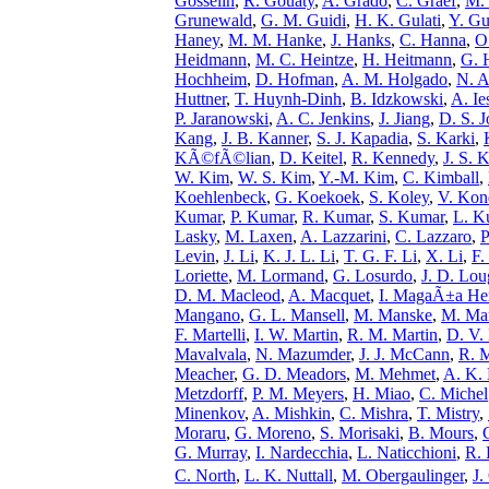
Gosselin
,
R. Gouaty
,
A. Grado
,
C. Graef
,
M. 
Grunewald
,
G. M. Guidi
,
H. K. Gulati
,
Y. G
Haney
,
M. M. Hanke
,
J. Hanks
,
C. Hanna
,
O
Heidmann
,
M. C. Heintze
,
H. Heitmann
,
G. 
Hochheim
,
D. Hofman
,
A. M. Holgado
,
N. A
Huttner
,
T. Huynh-Dinh
,
B. Idzkowski
,
A. Ie
P. Jaranowski
,
A. C. Jenkins
,
J. Jiang
,
D. S. 
Kang
,
J. B. Kanner
,
S. J. Kapadia
,
S. Karki
,
KÃ©fÃ©lian
,
D. Keitel
,
R. Kennedy
,
J. S. 
W. Kim
,
W. S. Kim
,
Y.-M. Kim
,
C. Kimball
,
Koehlenbeck
,
G. Koekoek
,
S. Koley
,
V. Kon
Kumar
,
P. Kumar
,
R. Kumar
,
S. Kumar
,
L. K
Lasky
,
M. Laxen
,
A. Lazzarini
,
C. Lazzaro
,
P
Levin
,
J. Li
,
K. J. L. Li
,
T. G. F. Li
,
X. Li
,
F.
Loriette
,
M. Lormand
,
G. Losurdo
,
J. D. Lo
D. M. Macleod
,
A. Macquet
,
I. MagaÃ±a He
Mangano
,
G. L. Mansell
,
M. Manske
,
M. Ma
F. Martelli
,
I. W. Martin
,
R. M. Martin
,
D. V.
Mavalvala
,
N. Mazumder
,
J. J. McCann
,
R. 
Meacher
,
G. D. Meadors
,
M. Mehmet
,
A. K.
Metzdorff
,
P. M. Meyers
,
H. Miao
,
C. Michel
Minenkov
,
A. Mishkin
,
C. Mishra
,
T. Mistry
,
Moraru
,
G. Moreno
,
S. Morisaki
,
B. Mours
,
G. Murray
,
I. Nardecchia
,
L. Naticchioni
,
R.
C. North
,
L. K. Nuttall
,
M. Obergaulinger
,
J.