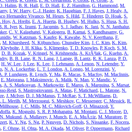
 C. Green
,
R. Green
,
E. M. Gretarsson
,
P. Groot
,
H. Grote
,
S.
O. Halim
,
B. R. Hall
,
E. D. Hall
,
E. Z. Hamilton
,
G. Hammond
,
M.
arry
,
I. W. Harry
,
C.-J. Haster
,
K. Haughian
,
F. J. Hayes
,
J. Healy
,
A.
sco Hernandez Vivanco
,
M. Heurs
,
S. Hild
,
T. Hinderer
,
D. Hoak
,
S.
. Hoy
,
A. Hreibi
,
E. A. Huerta
,
B. Hughey
,
M. Hulko
,
S. Husa
,
S. H.
B. R. Iyer
,
K. Izumi
,
T. Jacqmin
,
S. J. Jadhav
,
K. Jani
,
N. N. Janthalur
,
nker
,
C. V. Kalaghatgi
,
V. Kalogera
,
B. Kamai
,
S. Kandhasamy
,
G.
unidis
,
W. Katzman
,
S. Kaufer
,
K. Kawabe
,
N. V. Keerthana
,
F.
,
M. Khursheed
,
N. Kijbunchoo
,
Chunglee Kim
,
J. C. Kim
,
K. Kim
,
 Kleybolte
,
J. H. Klika
,
S. Klimenko
,
T. D. Knowles
,
P. Koch
,
S. M.
,
D. B. Kozak
,
V. Kringel
,
N. Krishnendu
,
A. KrÃ³lak
,
G. Kuehn
,
A.
ndry
,
B. B. Lane
,
R. N. Lang
,
J. Lange
,
B. Lantz
,
R. K. Lanza
,
P. D.
,
H. W. Lee
,
J. Lee
,
K. Lee
,
J. Lehmann
,
A. Lenon
,
N. Letendre
,
Y.
Lo
,
N. A. Lockerbie
,
L. T. London
,
A. Longo
,
M. Lorenzini
,
V.
A. P. Lundgren
,
R. Lynch
,
Y. Ma
,
R. Macas
,
S. Macfoy
,
M. MacInnis
,
,
E. Majorana
,
I. Maksimovic
,
A. Malik
,
N. Man
,
V. Mandic
,
V.
s
,
A. S. Markosyan
,
A. Markowitz
,
E. Maros
,
A. Marquina
,
S. Marsat
,
sso-Reid
,
S. Mastrogiovanni
,
A. Matas
,
F. Matichard
,
L. Matone
,
N.
re
,
J. McIver
,
D. J. McManus
,
T. McRae
,
S. T. McWilliams
,
D.
. L. Merilh
,
M. Merzougui
,
S. Meshkov
,
C. Messenger
,
C. Messick
,
R.
Millhouse
,
J. C. Mills
,
M. C. Milovich-Goff
,
O. Minazzoli
,
Y.
Moffa
,
K. Mogushi
,
S. R. P. Mohapatra
,
M. Montani
,
C. J. Moore
,
D.
N. Mukund
,
A. Mullavey
,
J. Munch
,
E. A. MuÃ±iz
,
M. Muratore
,
P.
zert
,
K. Y. Ng
,
S. Ng
,
P. Nguyen
,
D. Nichols
,
S. Nissanke
,
F. Nocera
,
h
,
F. Ohme
,
H. Ohta
,
M. A. Okada
,
M. Oliver
,
P. Oppermann
,
Richard