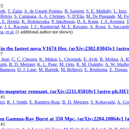
#3
rth
,
T. Zafar
,
A. de Ugarte Postigo
,
B. Sargent
,
S. E. Mullally
,
L. Izzo
,
 Brivio
,
S. Campana
,
A. A. Chrimes
,
V. D'Elia
,
M. De Pasquale
,
M. Fe
. E. Heintz
,
K. Hotokezaka
,
P. Jakobsson
,
D. A. Kann
,
J. A. Kennea
,
T
se
,
J. L. Racusin
,
J. C. Rastinejad
,
M. E. Ravasio
,
A. Rossi
,
A. Saccardi
ma
,
et al.
(1 additional author not shown)
in the fastest nova V1674 Her. (arXiv:2302.03043v1 [astr
#7
. Jean
,
C. C. Cheung
,
K. Mukai
,
L. Chomiuk
,
E. Aydi
,
B. Molina
,
A. 
Vurm
,
B. D. Metzger
,
K. L. Page
,
M. Orio
,
R. M. Quimby
,
A. W. Shafte
lliamson
,
D. J. Lane
,
M. Bartnik
,
M. Bellaver
,
E. Bruinsma
,
E. Dugan
to-magnetar remnant. (arXiv:2211.05810v1 [astro-ph.HE]
 #1
rzi
,
R. J. Smith
,
E. Ramirez-Ruiz
,
B. D. Metzger
,
S. Kobayashi
,
A. Go
on Gamma-Ray Burst at 350 Mpc. (arXiv:2204.10864v1 [a
 #1