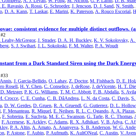
. Gompertz
,
A. J. Levan
,
W. Fong
,
M. Nicholl
,
G. P. Lamb
,
D. B. Male
 E. Ravasio
,
A. Rossi
,
G. Schroeder
,
J. Jencson
,
D. J. Sand
,
N. Smith
,
zo
,
D. A. Kann
,
T. Laskar
,
E. Marini
,
K. Paterson
,
A. Rouco Escorial
,
H
 novae: consistent evidence for multiple distinct outflows.
 #2
. Leahy-McGregor
,
J. Strader
,
D. A. H. Buckley
,
K. V. Sokolovsky
,
A.
nberg
,
S. J. Swihart
,
J. L. Sokoloski
,
F. M. Walter
,
P. A. Woudt
nstant from a Dark Standard Siren using the Dark Energ
e #33
 Annis
,
J. Garcia-Bellido
,
O. Lahav
,
Z. Doctor
,
M. Fishbach
,
D. E. Hol
ro Rosell
,
H. Y. Chen
,
C. Conselice
,
J. deRose
,
J. deVicente
,
H. T. Die
 D. Metzger
,
P. K. G. Williams
,
T. M. C. Abbott
,
F. B. Abdalla
,
S. Avil
M. Crocce
,
C. E. Cunha
,
C. B. DâAndrea
,
L. N. da Costa
,
C. Davis
,
S.
a
,
D. W. Gerdes
,
D. Gruen
,
R. A. Gruendl
,
G. Gutierrez
,
D. L. Hollo
l
,
F. Menanteau
,
R. Miquel
,
E. Neilsen
,
R. L. C. Ogando
,
A. A. Plazas
,
F. Sobreira
,
E. Suchyta
,
M. E. C. Swanson
,
G. Tarle
,
R. C. Thomas
,
,
F. Acernese
,
K. Ackley
,
C. Adams
,
R. X. Adhikari
,
V. B. Adya
,
C. Af
Aloy
,
P. A. Altin
,
A. Amato
,
A. Ananyeva
,
S. B. Anderson
,
W. G. Ande
ton
,
P. Astone
,
F. Aubin
,
P. Aufmuth
,
K. AultONeal
,
C. Austin
,
V. Ave