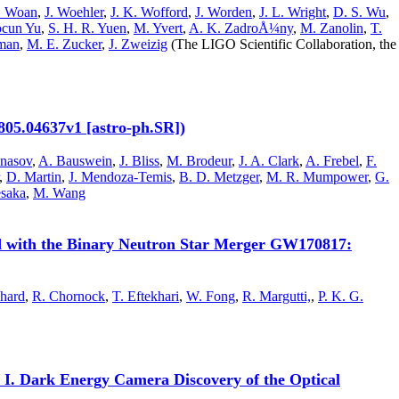
. Woan
,
J. Woehler
,
J. K. Wofford
,
J. Worden
,
J. L. Wright
,
D. S. Wu
,
cun Yu
,
S. H. R. Yuen
,
M. Yvert
,
A. K. ZadroÅ¼ny
,
M. Zanolin
,
T.
man
,
M. E. Zucker
,
J. Zweizig
(The LIGO Scientific Collaboration, the
805.04637v1 [astro-ph.SR])
anasov
,
A. Bauswein
,
J. Bliss
,
M. Brodeur
,
J. A. Clark
,
A. Frebel
,
F.
,
D. Martin
,
J. Mendoza-Temis
,
B. D. Metzger
,
M. R. Mumpower
,
G.
esaka
,
M. Wang
ted with the Binary Neutron Star Merger GW170817:
chard
,
R. Chornock
,
T. Eftekhari
,
W. Fong
,
R. Margutti,
,
P. K. G.
I. Dark Energy Camera Discovery of the Optical