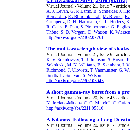
(arXiv:2302.07761v1 [astro-ph.HE])
Virtual Journal - Volume 21, Issue 7 - article 
A. J. Levan
,
G. P. Lamb
,
B. Schneider
,
J. Hjo
Bernardini
,
K. Bhirombhakdi
,
M. Bremer
,
R.
Gompertz
,
D. H. Hartmann
,
C. L. Hedges
,
K
R. Oates
,
E. Pian
,
S. Piranomonte
,
G. Puglie
Thöne
,
S. D. Vergani
,
D. Watson
,
K. Wierse
http://arxiv.org/abs/2302.07761
The multi-wavelength view of shocks 
Virtual Journal - Volume 21, Issue 6 - article 
K. V. Sokolovsky
,
T. J. Johnson
,
S. Buson
,
P
Sokoloski
,
M. N. Williams
,
E. Steinberg
,
I. 
Richmond
,
J. Ulowetz
,
T. Vanmunster
,
G. Wi
Smith
,
H. Sullivan
,
S. Watson
http://arxiv.org/abs/2302.03043
A short gamma-ray burst from a pro
Virtual Journal - Volume 20, Issue 45 - article
N. Jordana-Mitjans
,
C. G. Mundell
,
C. Guido
http://arxiv.org/abs/2211.05810
A Kilonova Following a Long-Durati
Virtual Journal - Volume 20, Issue 17 - article