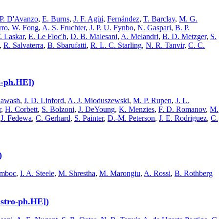
P. D'Avanzo
,
E. Burns
,
J. F. Agüí
,
Fernández
,
T. Barclay
,
M. G.
rro
,
W. Fong
,
A. S. Fruchter
,
J. P. U. Fynbo
,
N. Gaspari
,
B. P.
. Laskar
,
E. Le Floc'h
,
D. B. Malesani
,
A. Melandri
,
B. D. Metzger
,
S.
,
R. Salvaterra
,
B. Sbarufatti
,
R. L. C. Starling
,
N. R. Tanvir
,
C. C.
o-ph.HE])
Kawash
,
J. D. Linford
,
A. J. Mioduszewski
,
M. P. Rupen
,
J. L.
r
,
H. Corbett
,
S. Bolzoni
,
J. DeYoung
,
K. Menzies
,
F. D. Romanov
,
M.
,
J. Fedewa
,
C. Gerhard
,
S. Painter
,
D.-M. Peterson
,
J. E. Rodriguez
,
C.
)
mboc
,
I. A. Steele
,
M. Shrestha
,
M. Marongiu
,
A. Rossi
,
B. Rothberg
stro-ph.HE])