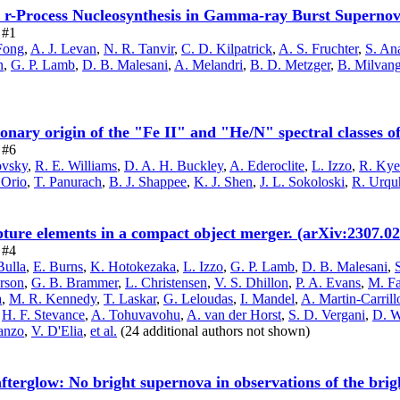
r r-Process Nucleosynthesis in Gamma-ray Burst Superno
 #1
Fong
,
A. J. Levan
,
N. R. Tanvir
,
C. D. Kilpatrick
,
A. S. Fruchter
,
S. An
n
,
G. P. Lamb
,
D. B. Malesani
,
A. Melandri
,
B. D. Metzger
,
B. Milvang
tionary origin of the "Fe II" and "He/N" spectral classes 
 #6
ovsky
,
R. E. Williams
,
D. A. H. Buckley
,
A. Ederoclite
,
L. Izzo
,
R. Kye
 Orio
,
T. Panurach
,
B. J. Shappee
,
K. J. Shen
,
J. L. Sokoloski
,
R. Urqu
ture elements in a compact object merger. (arXiv:2307.0
 #4
Bulla
,
E. Burns
,
K. Hotokezaka
,
L. Izzo
,
G. P. Lamb
,
D. B. Malesani
,
rson
,
G. B. Brammer
,
L. Christensen
,
V. S. Dhillon
,
P. A. Evans
,
M. F
a
,
M. R. Kennedy
,
T. Laskar
,
G. Leloudas
,
I. Mandel
,
A. Martin-Carrill
,
H. F. Stevance
,
A. Tohuvavohu
,
A. van der Horst
,
S. D. Vergani
,
D. W
anzo
,
V. D'Elia
,
et al.
(24 additional authors not shown)
terglow: No bright supernova in observations of the bri