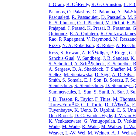
J. Oram
,
B. OâReilly
,
R. G. Ormiston
,
L. F. 
Palamos
,
O. Palashov
,
C. Palomba
,
A. Pal-Si
Pasqualetti
,
R. Passaquieti
,
D. Passuello
,
M. P
K. S. Phukon
,
O. J. Piccinni
,
M. Pichot
,
F. P
Prajapati
,
J. Prasad
,
K. Prasai
,
R. Prasanna
,
G
Quinonez
,
E. A. Quintero
,
R. Quitzow-James
Rao
,
P. Rapagnani
,
V. Raymond
,
M. Razzan
Rizzo
,
N. A. Robertson
,
R. Robie
,
A. Rocchi
Ross
,
S. Rowan
,
A. RÃ¼diger
,
P. Ruggi
,
G. 
Sanchis-Gual
,
V. Sandberg
,
J. R. Sanders
,
K.
S. Schofield
,
A. SchÃ¶nbeck
,
E. Schreiber
,
B
A. Sergeev
,
D. A. Shaddock
,
T. Shaffer
,
M. S
Siellez
,
M. Sieniawska
,
D. Sigg
,
A. D. Silva
,
Smith
,
S. Somala
,
E. J. Son
,
B. Sorazu
,
F. So
Steinlechner
,
S. Steinlechner
,
D. Steinmeyer
,
Summerscales
,
L. Sun
,
S. Sunil
,
A. Sur
,
J. Su
J. D. Tasson
,
R. Taylor
,
F. Thies
,
M. Thomas
Torres-FornÃ©
,
C. I. Torrie
,
D. TÃ¶yrÃ¤
,
F
Tuyenbayev
,
K. Ueno
,
D. Ugolini
,
C. S. Unn
Den Broeck
,
D. C. Vander-Hyde
,
J. V. van H
K. Venkateswara
,
G. Venugopalan
,
D. Verkin
Wade
,
M. Wade
,
R. Walet
,
M. Walker
,
L. Wal
Weaver
,
L.-W. Wei
,
M. Weinert
,
A. J. Weinst