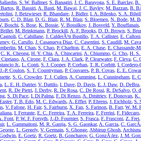
Ballardin
,
S. W. Ballmer
,
S. Banagiri
,
J. C. Barayoga
,
S. E. Barclay
,
B.
. Bartos
,
R. Bassiri
,
A. Basti
,
M. Bawaj
,
J. C. Bayley
,
M. Bazzan
,
B. B
rtolini
,
J. Betzwieser
,
R. Bhandare
,
J. Bidler
,
I. A. Bilenko
,
S. A. Bilgil
kburn
,
C. D. Blair
,
D. G. Blair
,
R. M. Blair
,
S. Bloemen
,
N. Bode
,
M. B
V. Boschi
,
S. Bose
,
K. Bossie
,
V. Bossilkov
,
J. Bosveld
,
Y. Bouffanais
,
Brillet
,
M. Brinkmann
,
P. Brockill
,
A. F. Brooks
,
D. D. Brown
,
S. Bru
 Cagnoli
,
C. Cahillane
,
J. CalderÃ³n Bustillo
,
T. A. Callister
,
E. Calloni
arney
,
G. Carullo
,
J. Casanueva Diaz
,
C. Casentini
,
S. Caudill
,
M. Cav
amberlin
,
M. Chan
,
S. Chao
,
P. Charlton
,
E. A. Chase
,
E. Chassande-Mo
,
C. K. Cheong
,
H. Y. Chia
,
A. Chincarini
,
A. Chiummo
,
G. Cho
,
H. S.
. Cipriano
,
A. Cirone
,
F. Clara
,
J. A. Clark
,
P. Clearwater
,
F. Cleva
,
C. 
tancio Jr.
,
L. Conti
,
S. J. Cooper
,
P. Corban
,
T. R. Corbitt
,
I. Cordero-
J.-P. Coulon
,
S. T. Countryman
,
P. Couvares
,
P. B. Covas
,
E. E. Cowa
uette
,
S. G. Crowder
,
T. J. Cullen
,
A. Cumming
,
L. Cunningham
,
E. 
a
,
L. E. H. Datrier
,
V. Dattilo
,
I. Dave
,
D. Davis
,
E. J. Daw
,
D. DeBra
ent
,
R. De Pietri
,
J. Derby
,
R. De Rosa
,
C. De Rossi
,
R. DeSalvo
,
O. d
ing
,
S. Di Pace
,
I. Di Palma
,
F. Di Renzo
,
A. Dmitriev
,
F. Donovan
,
K.
 Easter
,
T. B. Edo
,
M. C. Edwards
,
A. Effler
,
P. Ehrens
,
J. Eichholz
,
S. 
ns
,
V. Fafone
,
H. Fair
,
S. Fairhurst
,
X. Fan
,
S. Farinon
,
B. Farr
,
W. M. F
aliana
,
I. Ferrante
,
E. C. Ferreira
,
T. A. Ferreira
,
F. Ferrini
,
F. Fidecaro
A. Font
,
P. W. F. Forsyth
,
J.-D. Fournier
,
S. Frasca
,
F. Frasconi
,
Z. Frei
air
,
L. Gammaitoni
,
M. R. Ganija
,
S. G. Gaonkar
,
A. Garcia
,
C. GarcÃ­
 George
,
L. Gergely
,
V. Germain
,
S. Ghonge
,
Abhirup Ghosh
,
Archism
 Godwin
,
E. Goetz
,
R. Goetz
,
B. Goncharov
,
G. GonzÃ¡lez
,
J. M. Gon