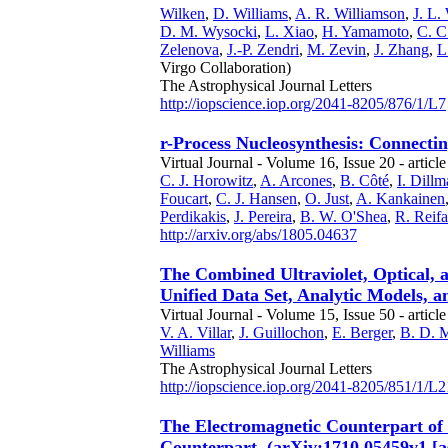
Wilken
,
D. Williams
,
A. R. Williamson
,
J. L. 
D. M. Wysocki
,
L. Xiao
,
H. Yamamoto
,
C. C
Zelenova
,
J.-P. Zendri
,
M. Zevin
,
J. Zhang
,
L
Virgo Collaboration)
The Astrophysical Journal Letters
http://iopscience.iop.org/2041-8205/876/1/L7
r-Process Nucleosynthesis: Connectin
Virtual Journal - Volume 16, Issue 20 - article
C. J. Horowitz
,
A. Arcones
,
B. Côté
,
I. Dill
Foucart
,
C. J. Hansen
,
O. Just
,
A. Kankainen
Perdikakis
,
J. Pereira
,
B. W. O'Shea
,
R. Reifa
http://arxiv.org/abs/1805.04637
The Combined Ultraviolet, Optical, 
Unified Data Set, Analytic Models, a
Virtual Journal - Volume 15, Issue 50 - article
V. A. Villar
,
J. Guillochon
,
E. Berger
,
B. D. 
Williams
The Astrophysical Journal Letters
http://iopscience.iop.org/2041-8205/851/1/L2
The Electromagnetic Counterpart of
Counterpart. (arXiv:1710.05459v1 [a