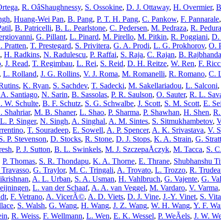
Ortega
,
R. OâShaughnessy
,
S. Ossokine
,
D. J. Ottaway
,
H. Overmier
,
B
ngh
,
Huang-Wei Pan
,
B. Pang
,
P. T. H. Pang
,
C. Pankow
,
F. Pannarale
atil
,
B. Patricelli
,
B. L. Pearlstone
,
C. Pedersen
,
M. Pedraza
,
R. Pedur
iergiovanni
,
G. Pillant
,
L. Pinard
,
M. Pirello
,
M. Pitkin
,
R. Poggiani
,
D.
. Pratten
,
T. Prestegard
,
S. Privitera
,
G. A. Prodi
,
L. G. Prokhorov
,
O. 
,
H. Radkins
,
N. Radulescu
,
P. Raffai
,
S. Raja
,
C. Rajan
,
B. Rajbhanda
o
,
J. Read
,
T. Regimbau
,
L. Rei
,
S. Reid
,
D. H. Reitze
,
W. Ren
,
F. Ricc
,
L. Rolland
,
J. G. Rollins
,
V. J. Roma
,
M. Romanelli
,
R. Romano
,
C. 
Rutins
,
K. Ryan
,
S. Sachdev
,
T. Sadecki
,
M. Sakellariadou
,
L. Salconi
 A. Santiago
,
N. Sarin
,
B. Sassolas
,
P. R. Saulson
,
O. Sauter
,
R. L. Sav
. W. Schulte
,
B. F. Schutz
,
S. G. Schwalbe
,
J. Scott
,
S. M. Scott
,
E. Se
. Shahriar
,
M. B. Shaner
,
L. Shao
,
P. Sharma
,
P. Shawhan
,
H. Shen
,
R.
L. P. Singer
,
N. Singh
,
A. Singhal
,
A. M. Sintes
,
S. Sitmukhambetov
,
V
rrentino
,
T. Souradeep
,
E. Sowell
,
A. P. Spencer
,
A. K. Srivastava
,
V. S
S. P. Stevenson
,
D. Stocks
,
R. Stone
,
D. J. Stops
,
K. A. Strain
,
G. Strat
resh
,
P. J. Sutton
,
B. L. Swinkels
,
M. J. SzczepaÅczyk
,
M. Tacca
,
S. C.
,
P. Thomas
,
S. R. Thondapu
,
K. A. Thorne
,
E. Thrane
,
Shubhanshu Ti
. Travasso
,
G. Traylor
,
M. C. Tringali
,
A. Trovato
,
L. Trozzo
,
R. Trudea
ikrishnan
,
A. L. Urban
,
S. A. Usman
,
H. Vahlbruch
,
G. Vajente
,
G. Va
eijningen
,
L. van der Schaaf
,
A. A. van Veggel
,
M. Vardaro
,
V. Varma
dt
,
F. Vetrano
,
A. VicerÃ©
,
A. D. Viets
,
D. J. Vine
,
J.-Y. Vinet
,
S. Vita
lace
,
S. Walsh
,
G. Wang
,
H. Wang
,
J. Z. Wang
,
W. H. Wang
,
Y. F. W
ein
,
R. Weiss
,
F. Wellmann
,
L. Wen
,
E. K. Wessel
,
P. WeÃels
,
J. W. W