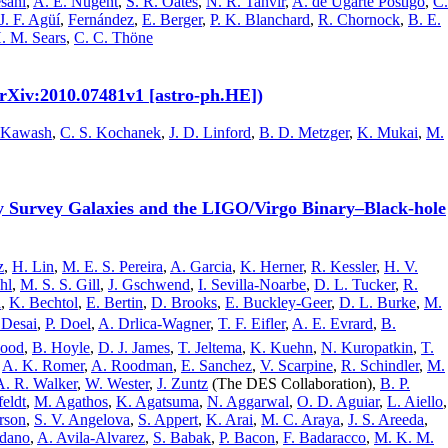
sani
,
A. E. Nugent
,
S. R. Oates
,
N. R. Tanvir
,
A. de Ugarte Postigo
,
C.
J. F. Agüí
,
Fernández
,
E. Berger
,
P. K. Blanchard
,
R. Chornock
,
B. E.
. M. Sears
,
C. C. Thöne
 (arXiv:2010.07481v1 [astro-ph.HE])
 Kawash
,
C. S. Kochanek
,
J. D. Linford
,
B. D. Metzger
,
K. Mukai
,
M.
y Survey Galaxies and the LIGO/Virgo Binary–Black-hole
z
,
H. Lin
,
M. E. S. Pereira
,
A. Garcia
,
K. Herner
,
R. Kessler
,
H. V.
hl
,
M. S. S. Gill
,
J. Gschwend
,
I. Sevilla-Noarbe
,
D. L. Tucker
,
R.
a
,
K. Bechtol
,
E. Bertin
,
D. Brooks
,
E. Buckley-Geer
,
D. L. Burke
,
M.
 Desai
,
P. Doel
,
A. Drlica-Wagner
,
T. F. Eifler
,
A. E. Evrard
,
B.
wood
,
B. Hoyle
,
D. J. James
,
T. Jeltema
,
K. Kuehn
,
N. Kuropatkin
,
T.
,
A. K. Romer
,
A. Roodman
,
E. Sanchez
,
V. Scarpine
,
R. Schindler
,
M.
A. R. Walker
,
W. Wester
,
J. Zuntz
(The DES Collaboration),
B. P.
feldt
,
M. Agathos
,
K. Agatsuma
,
N. Aggarwal
,
O. D. Aguiar
,
L. Aiello
,
rson
,
S. V. Angelova
,
S. Appert
,
K. Arai
,
M. C. Araya
,
J. S. Areeda
,
ndano
,
A. Avila-Alvarez
,
S. Babak
,
P. Bacon
,
F. Badaracco
,
M. K. M.