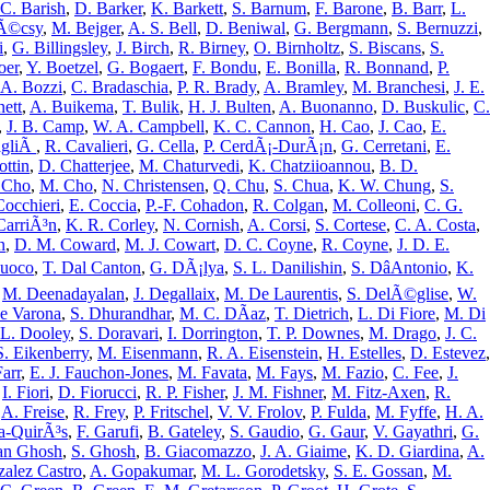
 C. Barish
,
D. Barker
,
K. Barkett
,
S. Barnum
,
F. Barone
,
B. Barr
,
L.
Ã©csy
,
M. Bejger
,
A. S. Bell
,
D. Beniwal
,
G. Bergmann
,
S. Bernuzzi
,
i
,
G. Billingsley
,
J. Birch
,
R. Birney
,
O. Birnholtz
,
S. Biscans
,
S.
oer
,
Y. Boetzel
,
G. Bogaert
,
F. Bondu
,
E. Bonilla
,
R. Bonnand
,
P.
A. Bozzi
,
C. Bradaschia
,
P. R. Brady
,
A. Bramley
,
M. Branchesi
,
J. E.
nett
,
A. Buikema
,
T. Bulik
,
H. J. Bulten
,
A. Buonanno
,
D. Buskulic
,
C.
,
J. B. Camp
,
W. A. Campbell
,
K. C. Cannon
,
H. Cao
,
J. Cao
,
E.
agliÃ
,
R. Cavalieri
,
G. Cella
,
P. CerdÃ¡-DurÃ¡n
,
G. Cerretani
,
E.
ttin
,
D. Chatterjee
,
M. Chaturvedi
,
K. Chatziioannou
,
B. D.
 Cho
,
M. Cho
,
N. Christensen
,
Q. Chu
,
S. Chua
,
K. W. Chung
,
S.
Cocchieri
,
E. Coccia
,
P.-F. Cohadon
,
R. Colgan
,
M. Colleoni
,
C. G.
CarriÃ³n
,
K. R. Corley
,
N. Cornish
,
A. Corsi
,
S. Cortese
,
C. A. Costa
,
n
,
D. M. Coward
,
M. J. Cowart
,
D. C. Coyne
,
R. Coyne
,
J. D. E.
Cuoco
,
T. Dal Canton
,
G. DÃ¡lya
,
S. L. Danilishin
,
S. DâAntonio
,
K.
,
M. Deenadayalan
,
J. Degallaix
,
M. De Laurentis
,
S. DelÃ©glise
,
W.
e Varona
,
S. Dhurandhar
,
M. C. DÃ­az
,
T. Dietrich
,
L. Di Fiore
,
M. Di
 L. Dooley
,
S. Doravari
,
I. Dorrington
,
T. P. Downes
,
M. Drago
,
J. C.
S. Eikenberry
,
M. Eisenmann
,
R. A. Eisenstein
,
H. Estelles
,
D. Estevez
,
arr
,
E. J. Fauchon-Jones
,
M. Favata
,
M. Fays
,
M. Fazio
,
C. Fee
,
J.
,
I. Fiori
,
D. Fiorucci
,
R. P. Fisher
,
J. M. Fishner
,
M. Fitz-Axen
,
R.
,
A. Freise
,
R. Frey
,
P. Fritschel
,
V. V. Frolov
,
P. Fulda
,
M. Fyffe
,
H. A.
a-QuirÃ³s
,
F. Garufi
,
B. Gateley
,
S. Gaudio
,
G. Gaur
,
V. Gayathri
,
G.
an Ghosh
,
S. Ghosh
,
B. Giacomazzo
,
J. A. Giaime
,
K. D. Giardina
,
A.
zalez Castro
,
A. Gopakumar
,
M. L. Gorodetsky
,
S. E. Gossan
,
M.