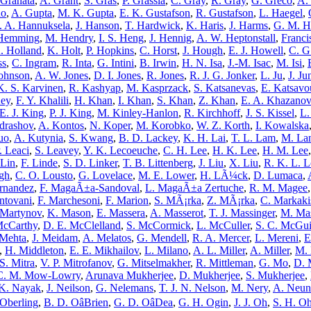
Granata
,
A. Grant
,
S. Gras
,
P. Grassia
,
C. Gray
,
R. Gray
,
G. Greco
,
A.
uo
,
A. Gupta
,
M. K. Gupta
,
E. K. Gustafson
,
R. Gustafson
,
L. Haegel
,
. A. Hannuksela
,
J. Hanson
,
T. Hardwick
,
K. Haris
,
J. Harms
,
G. M. H
Hemming
,
M. Hendry
,
I. S. Heng
,
J. Hennig
,
A. W. Heptonstall
,
Franci
. Holland
,
K. Holt
,
P. Hopkins
,
C. Horst
,
J. Hough
,
E. J. Howell
,
C. G
ss
,
C. Ingram
,
R. Inta
,
G. Intini
,
B. Irwin
,
H. N. Isa
,
J.-M. Isac
,
M. Isi
,
Johnson
,
A. W. Jones
,
D. I. Jones
,
R. Jones
,
R. J. G. Jonker
,
L. Ju
,
J. Ju
K. S. Karvinen
,
R. Kashyap
,
M. Kasprzack
,
S. Katsanevas
,
E. Katsavo
Key
,
F. Y. Khalili
,
H. Khan
,
I. Khan
,
S. Khan
,
Z. Khan
,
E. A. Khazanov
E. J. King
,
P. J. King
,
M. Kinley-Hanlon
,
R. Kirchhoff
,
J. S. Kissel
,
L.
drashov
,
A. Kontos
,
N. Koper
,
M. Korobko
,
W. Z. Korth
,
I. Kowalska
uo
,
A. Kutynia
,
S. Kwang
,
B. D. Lackey
,
K. H. Lai
,
T. L. Lam
,
M. La
. Leaci
,
S. Leavey
,
Y. K. Lecoeuche
,
C. H. Lee
,
H. K. Lee
,
H. M. Lee
 Lin
,
F. Linde
,
S. D. Linker
,
T. B. Littenberg
,
J. Liu
,
X. Liu
,
R. K. L. 
ugh
,
C. O. Lousto
,
G. Lovelace
,
M. E. Lower
,
H. LÃ¼ck
,
D. Lumaca
,
rnandez
,
F. MagaÃ±a-Sandoval
,
L. MagaÃ±a Zertuche
,
R. M. Magee
ntovani
,
F. Marchesoni
,
F. Marion
,
S. MÃ¡rka
,
Z. MÃ¡rka
,
C. Markaki
 Martynov
,
K. Mason
,
E. Massera
,
A. Masserot
,
T. J. Massinger
,
M. Ma
McCarthy
,
D. E. McClelland
,
S. McCormick
,
L. McCuller
,
S. C. McGui
 Mehta
,
J. Meidam
,
A. Melatos
,
G. Mendell
,
R. A. Mercer
,
L. Mereni
,
E
,
H. Middleton
,
E. E. Mikhailov
,
L. Milano
,
A. L. Miller
,
A. Miller
,
M. 
S. Mitra
,
V. P. Mitrofanov
,
G. Mitselmakher
,
R. Mittleman
,
G. Mo
,
D. 
C. M. Mow-Lowry
,
Arunava Mukherjee
,
D. Mukherjee
,
S. Mukherjee
,
 K. Nayak
,
J. Neilson
,
G. Nelemans
,
T. J. N. Nelson
,
M. Nery
,
A. Neun
 Oberling
,
B. D. OâBrien
,
G. D. OâDea
,
G. H. Ogin
,
J. J. Oh
,
S. H. O