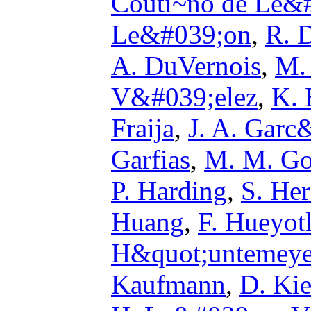
Couti~no de Le&
Le&#039;on
,
R. 
A. DuVernois
,
M.
V&#039;elez
,
K. 
Fraija
,
J. A. Gar
Garfias
,
M. M. Go
P. Harding
,
S. He
Huang
,
F. Hueyotl
H&quot;untemeye
Kaufmann
,
D. Ki