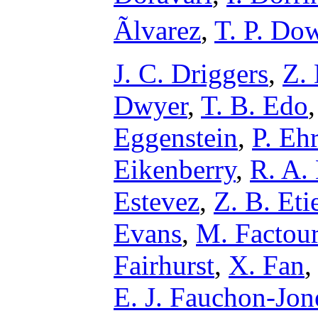
Ãlvarez
,
T. P. Do
J. C. Driggers
,
Z.
Dwyer
,
T. B. Edo
Eggenstein
,
P. Eh
Eikenberry
,
R. A. 
Estevez
,
Z. B. Eti
Evans
,
M. Factou
Fairhurst
,
X. Fan
E. J. Fauchon-Jon