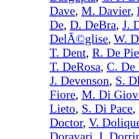
Dave
,
M. Davier
,
De
,
D. DeBra
,
J. 
DelÃ©glise
,
W. D
T. Dent
,
R. De Pie
T. DeRosa
,
C. De 
J. Devenson
,
S. D
Fiore
,
M. Di Giov
Lieto
,
S. Di Pace
,
Doctor
,
V. Doliqu
Doravari
,
I. Dorri