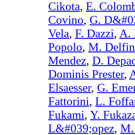
Cikota
,
E. Colom
Covino
,
G. D&#0
Vela
,
F. Dazzi
,
A. 
Popolo
,
M. Delfi
Mendez
,
D. Depao
Dominis Prester
,
A
Elsaesser
,
G. Eme
Fattorini
,
L. Foff
Fukami
,
Y. Fukaz
L&#039;opez
,
M.