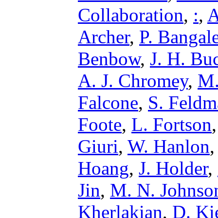
Collaboration
,
:
,
A
Archer
,
P. Bangal
Benbow
,
J. H. Bu
A. J. Chromey
,
M.
Falcone
,
S. Feldm
Foote
,
L. Fortson
Giuri
,
W. Hanlon
Hoang
,
J. Holder
,
Jin
,
M. N. Johnso
Kherlakian
,
D. Ki