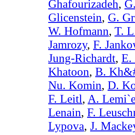
Ghafourizadeh
,
G.
Glicenstein
,
G. Gr
W. Hofmann
,
T. L
Jamrozy
,
F. Jank
Jung-Richardt
,
E.
Khatoon
,
B. Kh&#
Nu. Komin
,
D. Ko
F. Leitl
,
A. Lemi`e
Lenain
,
F. Leusch
Lypova
,
J. Macke