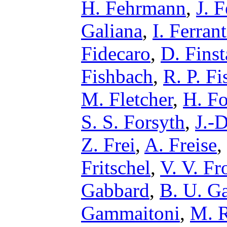
H. Fehrmann
,
J. F
Galiana
,
I. Ferran
Fidecaro
,
D. Fins
Fishbach
,
R. P. Fi
M. Fletcher
,
H. F
S. S. Forsyth
,
J.-D
Z. Frei
,
A. Freise
,
Fritschel
,
V. V. Fr
Gabbard
,
B. U. G
Gammaitoni
,
M. R