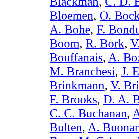
Blackman
,
C. D. B
Bloemen
,
O. Boc
A. Bohe
,
F. Bond
Boom
,
R. Bork
,
V
Bouffanais
,
A. Bo
M. Branchesi
,
J. 
Brinkmann
,
V. Br
F. Brooks
,
D. A. 
C. C. Buchanan
,
A
Bulten
,
A. Buona