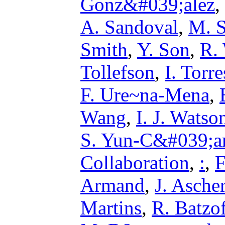
Gonz&#039;alez
,
A. Sandoval
,
M. S
Smith
,
Y. Son
,
R. 
Tollefson
,
I. Torre
F. Ure~na-Mena
,
Wang
,
I. J. Watso
S. Yun-C&#039;a
Collaboration
,
:
,
F
Armand
,
J. Asche
Martins
,
R. Batzo