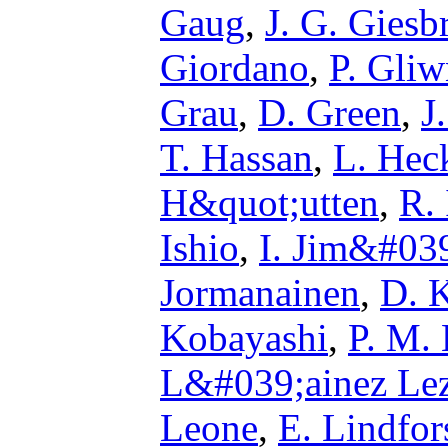
Gaug
,
J. G. Giesb
Giordano
,
P. Gliw
Grau
,
D. Green
,
J
T. Hassan
,
L. He
H&quot;utten
,
R.
Ishio
,
I. Jim&#03
Jormanainen
,
D. 
Kobayashi
,
P. M.
L&#039;ainez Le
Leone
,
E. Lindfor