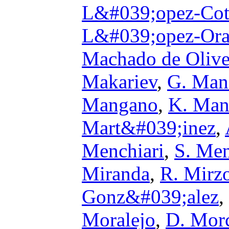
L&#039;opez-Co
L&#039;opez-Or
Machado de Olive
Makariev
,
G. Man
Mangano
,
K. Man
Mart&#039;inez
,
Menchiari
,
S. Me
Miranda
,
R. Mirz
Gonz&#039;alez
,
Moralejo
,
D. Mor