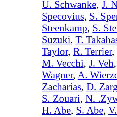
U. Schwanke
,
J. 
Specovius
,
S. Spe
Steenkamp
,
S. St
Suzuki
,
T. Takaha
Taylor
,
R. Terrier
,
M. Vecchi
,
J. Veh
Wagner
,
A. Wierz
Zacharias
,
D. Zar
S. Zouari
,
N. .Zy
H. Abe
,
S. Abe
,
V.