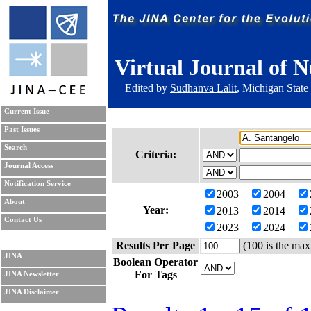
Virtual Journal of N
Edited by
Sudhanva Lalit
, Michigan State
Current Issue
Past Issues
Search
Criteria:
Journal Access
Notification Service
2003
2004
About
Year:
2013
2014
Contact Us
2023
2024
Results Per Page
(100 is the max
JINA
Boolean Operator
For Tags
JINA Newsletter
JINA Disclaimer