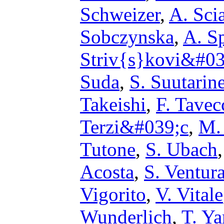
Schweizer
,
A. Sci
Sobczynska
,
A. S
Striv{s}kovi&#03
Suda
,
S. Suutarin
Takeishi
,
F. Tavec
Terzi&#039;c
,
M.
Tutone
,
S. Ubach
Acosta
,
S. Ventur
Vigorito
,
V. Vitale
Wunderlich
,
T. Y