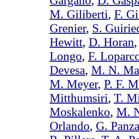
Gargano
,
D. Gaspa
M. Giliberti
,
F. G
Grenier
,
S. Guirie
Hewitt
,
D. Horan
Longo
,
F. Loparc
Devesa
,
M. N. Ma
M. Meyer
,
P. F. 
Mitthumsiri
,
T. M
Moskalenko
,
M. 
Orlando
,
G. Panza