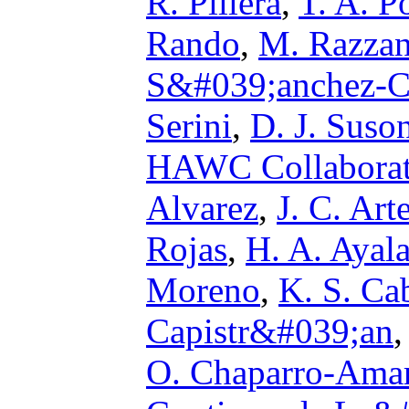
R. Pillera
,
T. A. Po
Rando
,
M. Razza
S&#039;anchez-
Serini
,
D. J. Suso
HAWC Collaborat
Alvarez
,
J. C. Ar
Rojas
,
H. A. Ayala
Moreno
,
K. S. Ca
Capistr&#039;an
O. Chaparro-Ama