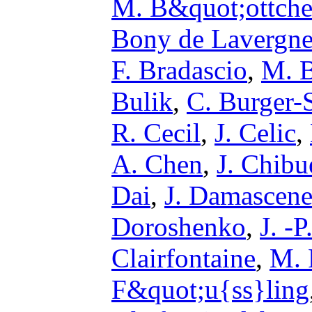
M. B&quot;ottche
Bony de Lavergn
F. Bradascio
,
M. 
Bulik
,
C. Burger-
R. Cecil
,
J. Celic
,
A. Chen
,
J. Chibu
Dai
,
J. Damascen
Doroshenko
,
J. -
Clairfontaine
,
M. 
F&quot;u{ss}ling