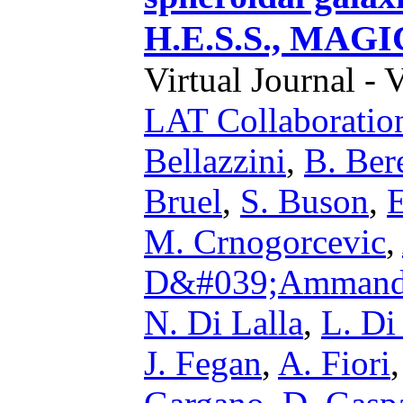
H.E.S.S., MAGI
Virtual Journal - 
LAT Collaboratio
Bellazzini
,
B. Ber
Bruel
,
S. Buson
,
E
M. Crnogorcevic
,
D&#039;Amman
N. Di Lalla
,
L. Di
J. Fegan
,
A. Fiori