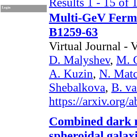
Results 1 - 15 of 
Login
Multi-GeV Fermi
B1259-63
Virtual Journal - 
D. Malyshev
,
M. 
A. Kuzin
,
N. Matc
Shebalkova
,
B. v
https://arxiv.org
Combined dark m
spheroidal gala