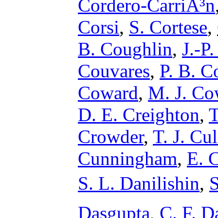
Cordero-CarriÃ³n
Corsi
,
S. Cortese
,
B. Coughlin
,
J.-P
Couvares
,
P. B. C
Coward
,
M. J. Co
D. E. Creighton
,
T
Crowder
,
T. J. Cu
Cunningham
,
E. 
S. L. Danilishin
,
S
Dasgupta
,
C. F. D