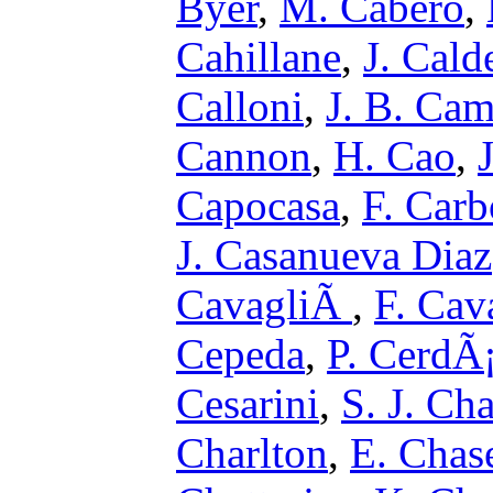
Byer
,
M. Cabero
,
Cahillane
,
J. Cald
Calloni
,
J. B. Ca
Cannon
,
H. Cao
,
Capocasa
,
F. Car
J. Casanueva Diaz
CavagliÃ
,
F. Cava
Cepeda
,
P. CerdÃ
Cesarini
,
S. J. Ch
Charlton
,
E. Chas