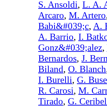
S. Ansoldi
,
L. A. 
Arcaro
,
M. Artero
Babi&#039;c
,
A. 
A. Barrio
,
I. Bat
Gonz&#039;alez
,
Bernardos
,
J. Ber
Biland
,
O. Blanch
I. Burelli
,
G. Buse
R. Carosi
,
M. Carr
Tirado
,
G. Ceribel