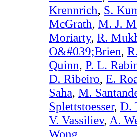
Krennrich
,
S. Ku
McGrath
,
M. J. M
Moriarty
,
R. Mukh
O&#039;Brien
,
R
Quinn
,
P. L. Rabi
D. Ribeiro
,
E. Ro
Saha
,
M. Santand
Splettstoesser
,
D. 
V. Vassiliev
,
A. We
Wong