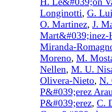
H. Le&#039;on V
Longinotti
,
G. Lu
O. Martinez
,
J. M
Mart&#039;inez-
Miranda-Romagno
Moreno
,
M. Most
Nellen
,
M. U. Nis
Olivera-Nieto
,
N.
P&#039;erez Arau
P&#039;erez
,
C. 