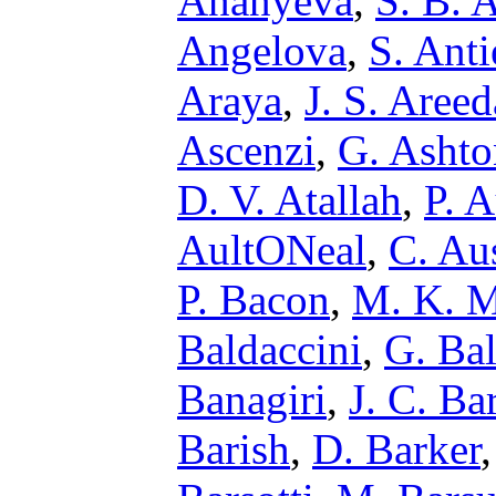
Ananyeva
,
S. B. 
Angelova
,
S. Anti
Araya
,
J. S. Areed
Ascenzi
,
G. Ashto
D. V. Atallah
,
P. 
AultONeal
,
C. Au
P. Bacon
,
M. K. M
Baldaccini
,
G. Bal
Banagiri
,
J. C. Ba
Barish
,
D. Barker