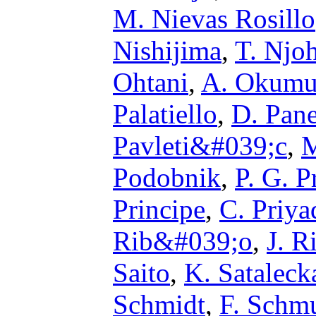
M. Nievas Rosillo
Nishijima
,
T. Njo
Ohtani
,
A. Okumu
Palatiello
,
D. Pan
Pavleti&#039;c
,
M
Podobnik
,
P. G. 
Principe
,
C. Priya
Rib&#039;o
,
J. R
Saito
,
K. Sataleck
Schmidt
,
F. Schm