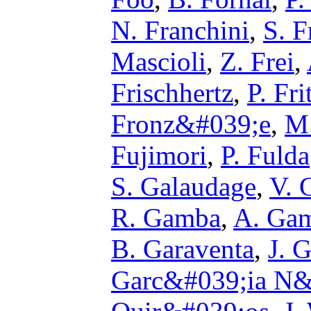
N. Franchini
,
S. F
Mascioli
,
Z. Frei
,
Frischhertz
,
P. Fri
Fronz&#039;e
,
M.
Fujimori
,
P. Fulda
S. Galaudage
,
V. 
R. Gamba
,
A. Ga
B. Garaventa
,
J. 
Garc&#039;ia N&