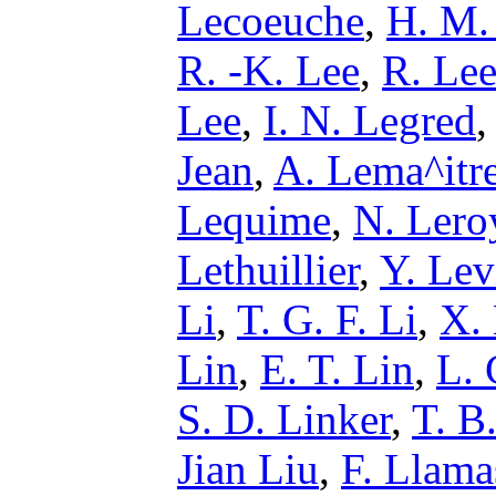
Lecoeuche
,
H. M.
R. -K. Lee
,
R. Le
Lee
,
I. N. Legred
Jean
,
A. Lema^itr
Lequime
,
N. Lero
Lethuillier
,
Y. Lev
Li
,
T. G. F. Li
,
X. 
Lin
,
E. T. Lin
,
L. 
S. D. Linker
,
T. B
Jian Liu
,
F. Llamas