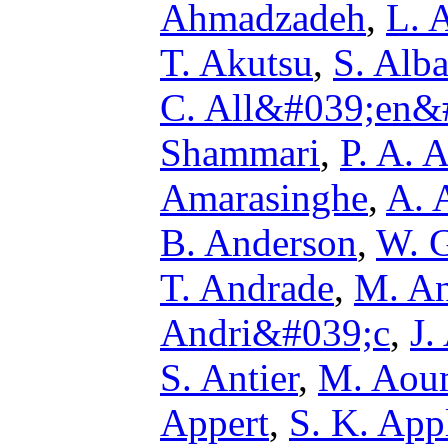
Ahmadzadeh
,
L. 
T. Akutsu
,
S. Alba
C. All&#039;en&
Shammari
,
P. A. A
Amarasinghe
,
A. 
B. Anderson
,
W. G
T. Andrade
,
M. An
Andri&#039;c
,
J.
S. Antier
,
M. Aou
Appert
,
S. K. App