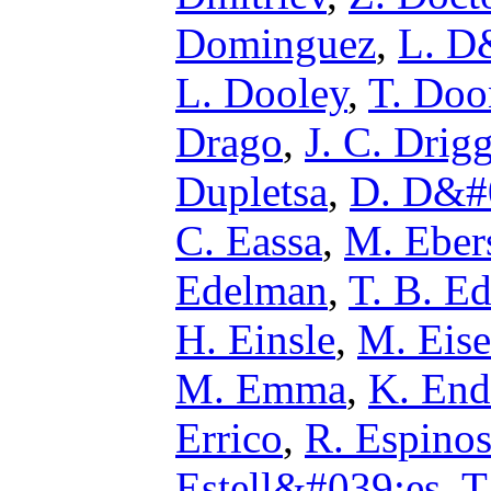
Dominguez
,
L. D
L. Dooley
,
T. Doo
Drago
,
J. C. Drig
Dupletsa
,
D. D&#
C. Eassa
,
M. Eber
Edelman
,
T. B. E
H. Einsle
,
M. Eis
M. Emma
,
K. En
Errico
,
R. Espino
Estell&#039;es
,
T