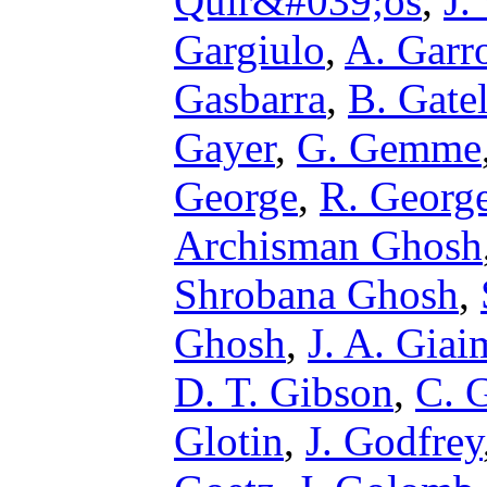
Quir&#039;os
,
J.
Gargiulo
,
A. Garr
Gasbarra
,
B. Gate
Gayer
,
G. Gemme
George
,
R. Georg
Archisman Ghosh
Shrobana Ghosh
,
Ghosh
,
J. A. Giai
D. T. Gibson
,
C. G
Glotin
,
J. Godfrey