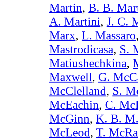
Martin
,
B. B. Mar
A. Martini
,
J. C. 
Marx
,
L. Massaro
Mastrodicasa
,
S. 
Matiushechkina
,
Maxwell
,
G. McCa
McClelland
,
S. M
McEachin
,
C. Mc
McGinn
,
K. B. 
McLeod
,
T. McRa