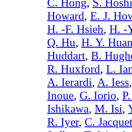
C. Hong
,
S. Hosh
Howard
,
E. J. Ho
H. -F. Hsieh
,
H. -
Q. Hu
,
H. Y. Hua
Huddart
,
B. Hugh
R. Huxford
,
L. Ia
A. Ierardi
,
A. Iess
Inoue
,
G. Iorio
,
P.
Ishikawa
,
M. Isi
,
R. Iyer
,
C. Jacque