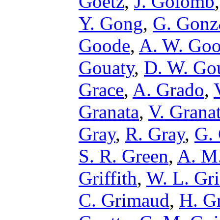
Goetz
,
J. Golomb
Y. Gong
,
G. Gonz
Goode
,
A. W. Goo
Gouaty
,
D. W. Go
Grace
,
A. Grado
,
Granata
,
V. Grana
Gray
,
R. Gray
,
G.
S. R. Green
,
A. M.
Griffith
,
W. L. Gri
C. Grimaud
,
H. G