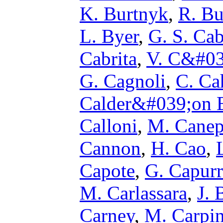
K. Burtnyk
,
R. Bu
L. Byer
,
G. S. Ca
Cabrita
,
V. C&#03
G. Cagnoli
,
C. Ca
Calder&#039;on B
Calloni
,
M. Cane
Cannon
,
H. Cao
,
Capote
,
G. Capurr
M. Carlassara
,
J. 
Carney
,
M. Carpin