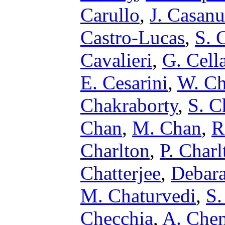
Carullo
,
J. Casan
Castro-Lucas
,
S. 
Cavalieri
,
G. Cell
E. Cesarini
,
W. Ch
Chakraborty
,
S. C
Chan
,
M. Chan
,
R
Charlton
,
P. Charl
Chatterjee
,
Debara
M. Chaturvedi
,
S.
Checchia
,
A. Che