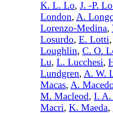
K. L. Lo
,
J. -P. L
London
,
A. Long
Lorenzo-Medina
,
Losurdo
,
E. Lotti
Loughlin
,
C. O. L
Lu
,
L. Lucchesi
,
H
Lundgren
,
A. W. L
Macas
,
A. Maced
M. Macleod
,
I. A
Macri
,
K. Maeda
,