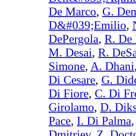
De Marco
,
G. Dem
D&#039;Emilio
,
DePergola
,
R. De 
M. Desai
,
R. DeS
Simone
,
A. Dhani
Di Cesare
,
G. Did
Di Fiore
,
C. Di F
Girolamo
,
D. Dik
Pace
,
I. Di Palma
Dmitriev
,
Z. Doct