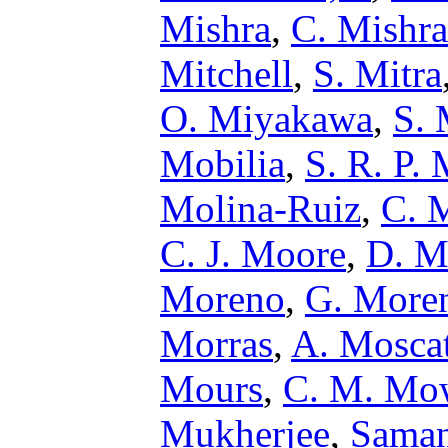
Mishra
,
C. Mishra
Mitchell
,
S. Mitra
O. Miyakawa
,
S.
Mobilia
,
S. R. P.
Molina-Ruiz
,
C. 
C. J. Moore
,
D. M
Moreno
,
G. More
Morras
,
A. Moscat
Mours
,
C. M. Mo
Mukherjee
,
Saman