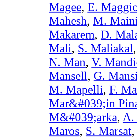
Magee
,
E. Maggi
Mahesh
,
M. Main
Makarem
,
D. Mal
Mali
,
S. Maliakal
N. Man
,
V. Mandi
Mansell
,
G. Mans
M. Mapelli
,
F. Ma
Mar&#039;in Pin
M&#039;arka
,
A.
Maros
,
S. Marsat