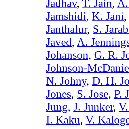
Jadhav
,
T. Jain
,
A.
Jamshidi
,
K. Jani
Janthalur
,
S. Jarab
Javed
,
A. Jenning
Johanson
,
G. R. J
Johnson-McDanie
N. Johny
,
D. H. J
Jones
,
S. Jose
,
P. 
Jung
,
J. Junker
,
V.
I. Kaku
,
V. Kalog