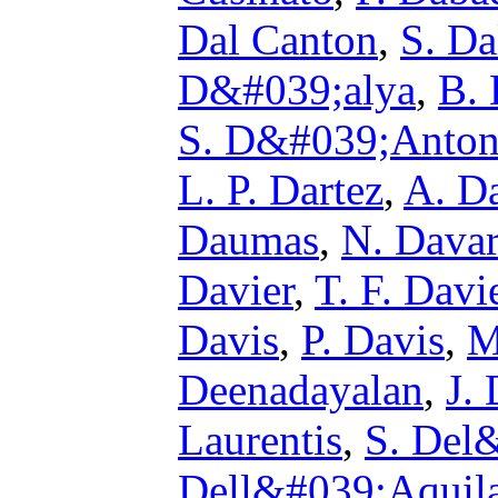
Dal Canton
,
S. D
D&#039;alya
,
B.
S. D&#039;Anton
L. P. Dartez
,
A. D
Daumas
,
N. Davar
Davier
,
T. F. Davi
Davis
,
P. Davis
,
M
Deenadayalan
,
J. 
Laurentis
,
S. Del
Dell&#039;Aquil