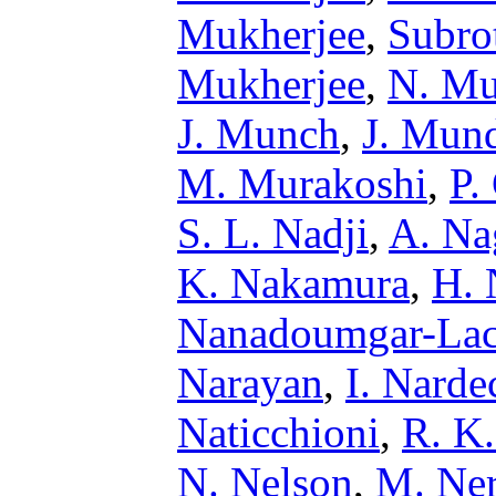
Mukherjee
,
Subro
Mukherjee
,
N. M
J. Munch
,
J. Mun
M. Murakoshi
,
P.
S. L. Nadji
,
A. Na
K. Nakamura
,
H. 
Nanadoumgar-Lac
Narayan
,
I. Narde
Naticchioni
,
R. K
N. Nelson
,
M. Ne