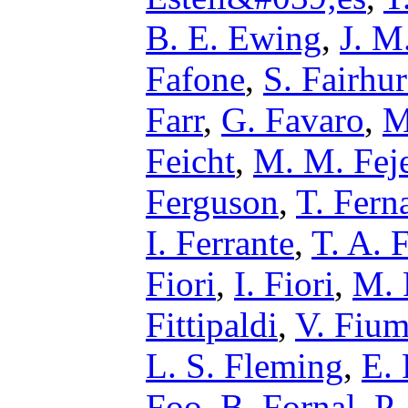
B. E. Ewing
,
J. M
Fafone
,
S. Fairhur
Farr
,
G. Favaro
,
M
Feicht
,
M. M. Fej
Ferguson
,
T. Fern
I. Ferrante
,
T. A. F
Fiori
,
I. Fiori
,
M. 
Fittipaldi
,
V. Fium
L. S. Fleming
,
E.
Foo
,
B. Fornal
,
P.