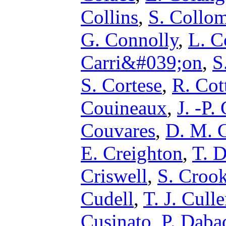
Collins
,
S. Collo
G. Connolly
,
L. C
Carri&#039;on
,
S
S. Cortese
,
R. Co
Couineaux
,
J. -P.
Couvares
,
D. M. 
E. Creighton
,
T. D
Criswell
,
S. Croo
Cudell
,
T. J. Cull
Cusinato
,
P. Daba