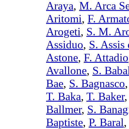
Araya
,
M. Arca S
Aritomi
,
F. Armat
Arogeti
,
S. M. Ar
Assiduo
,
S. Assis
Astone
,
F. Attadio
Avallone
,
S. Baba
Bae
,
S. Bagnasco
T. Baka
,
T. Baker
Ballmer
,
S. Banagi
Baptiste
,
P. Baral