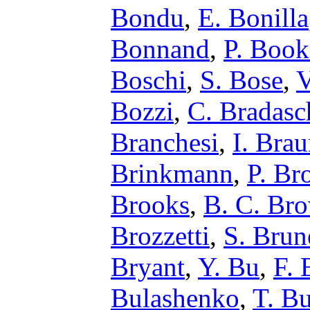
Bondu
,
E. Bonilla
Bonnand
,
P. Book
Boschi
,
S. Bose
,
V
Bozzi
,
C. Bradasc
Branchesi
,
I. Bra
Brinkmann
,
P. Br
Brooks
,
B. C. Br
Brozzetti
,
S. Brun
Bryant
,
Y. Bu
,
F. 
Bulashenko
,
T. Bu