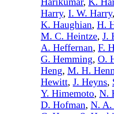
Harikumar
,
K. Har
Harry
,
I. W. Harry
K. Haughian
,
H. 
M. C. Heintze
,
J.
A. Heffernan
,
F. 
G. Hemming
,
O. 
Heng
,
M. H. Henn
Hewitt
,
J. Heyns
,
Y. Himemoto
,
N. 
D. Hofman
,
N. A.