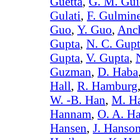
Guetta
,
G. M. Gui
Gulati
,
F. Gulmine
Guo
,
Y. Guo
,
Anc
Gupta
,
N. C. Gup
Gupta
,
V. Gupta
,
Guzman
,
D. Haba
Hall
,
R. Hamburg
W. -B. Han
,
M. H
Hannam
,
O. A. H
Hansen
,
J. Hanso