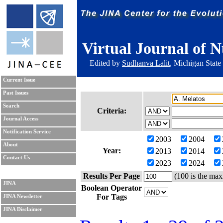
Virtual Journal of N
Edited by
Sudhanva Lalit
, Michigan State
Current Issue
Past Issues
Search
Criteria:
Journal Access
Notification Service
2003
2004
About
Year:
2013
2014
Contact Us
2023
2024
Results Per Page
(100 is the max
JINA
Boolean Operator
For Tags
JINA Newsletter
JINA Disclaimer