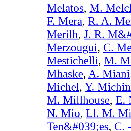
Melatos
,
M. Melc
F. Mera
,
R. A. Me
Merilh
,
J. R. M&
Merzougui
,
C. Me
Mestichelli
,
M. M
Mhaske
,
A. Miani
Michel
,
Y. Michi
M. Millhouse
,
E. 
N. Mio
,
Ll. M. Mi
Ten&#039;es
,
C. 