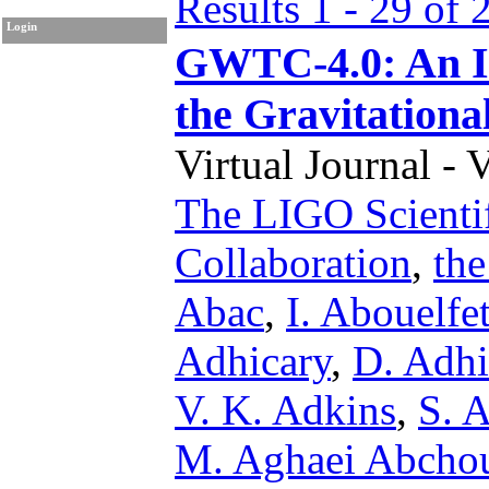
Results 1 - 29 of 
Login
GWTC-4.0: An Int
the Gravitationa
Virtual Journal - 
The LIGO Scientif
Collaboration
,
th
Abac
,
I. Abouelfe
Adhicary
,
D. Adhi
V. K. Adkins
,
S. 
M. Aghaei Abcho