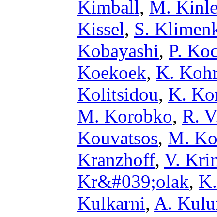
Kimball
,
M. Kinl
Kissel
,
S. Klimen
Kobayashi
,
P. Ko
Koekoek
,
K. Kohr
Kolitsidou
,
K. Ko
M. Korobko
,
R. V
Kouvatsos
,
M. Ko
Kranzhoff
,
V. Kri
Kr&#039;olak
,
K.
Kulkarni
,
A. Kul