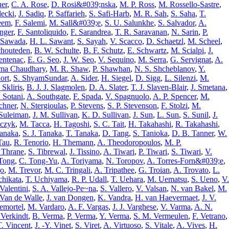
uer
,
C. A. Rose
,
D. Rosi&#039;nska
,
M. P. Ross
,
M. Rossello-Sastre
,
decki
,
J. Sadiq
,
P. Saffarieh
,
S. Safi-Harb
,
M. R. Sah
,
S. Saha
,
T.
eem
,
F. Salemi
,
M. Sall&#039;e
,
S. U. Salunkhe
,
S. Salvador
,
A.
nger
,
F. Santoliquido
,
F. Sarandrea
,
T. R. Saravanan
,
N. Sarin
,
P.
 Sawada
,
H. L. Sawant
,
S. Sayah
,
V. Scacco
,
D. Schaetzl
,
M. Scheel
,
chouteden
,
B. W. Schulte
,
B. F. Schutz
,
E. Schwartz
,
M. Scialpi
,
J.
entenac
,
E. G. Seo
,
J. W. Seo
,
V. Sequino
,
M. Serra
,
G. Servignat
,
A.
rma Chaudhary
,
M. R. Shaw
,
P. Shawhan
,
N. S. Shcheblanov
,
Y.
ort
,
S. ShyamSundar
,
A. Sider
,
H. Siegel
,
D. Sigg
,
L. Silenzi
,
M.
 Skliris
,
B. J. J. Slagmolen
,
D. A. Slater
,
T. J. Slaven-Blair
,
J. Smetana
,
 Sotani
,
A. Southgate
,
F. Spada
,
V. Spagnuolo
,
A. P. Spencer
,
M.
echner
,
N. Stergioulas
,
P. Stevens
,
S. P. Stevenson
,
F. Stolzi
,
M.
Suleiman
,
J. M. Sullivan
,
K. D. Sullivan
,
J. Sun
,
L. Sun
,
S. Sunil
,
J.
wczyk
,
M. Tacca
,
H. Tagoshi
,
S. C. Tait
,
H. Takahashi
,
R. Takahashi
,
anaka
,
S. J. Tanaka
,
T. Tanaka
,
D. Tang
,
S. Tanioka
,
D. B. Tanner
,
W.
Tau
,
R. Tenorio
,
H. Themann
,
A. Theodoropoulos
,
M. P.
 Thrane
,
S. Tibrewal
,
J. Tissino
,
A. Tiwari
,
P. Tiwari
,
S. Tiwari
,
V.
Tong
,
C. Tong-Yu
,
A. Toriyama
,
N. Toropov
,
A. Torres-Forn&#039;e
,
jo
,
M. Trevor
,
M. C. Tringali
,
A. Tripathee
,
G. Troian
,
A. Trovato
,
L.
hikata
,
T. Uchiyama
,
R. P. Udall
,
T. Uehara
,
M. Uematsu
,
S. Ueno
,
V.
Valentini
,
S. A. Vallejo-Pe~na
,
S. Vallero
,
V. Valsan
,
N. van Bakel
,
M.
Van de Walle
,
J. van Dongen
,
K. Vandra
,
H. van Haevermaet
,
J. V.
emortel
,
M. Vardaro
,
A. F. Vargas
,
J. J. Varghese
,
V. Varma
,
A. N.
 Verkindt
,
B. Verma
,
P. Verma
,
Y. Verma
,
S. M. Vermeulen
,
F. Vetrano
,
T. Vincent
,
J. -Y. Vinet
,
S. Viret
,
A. Virtuoso
,
S. Vitale
,
A. Vives
,
H.