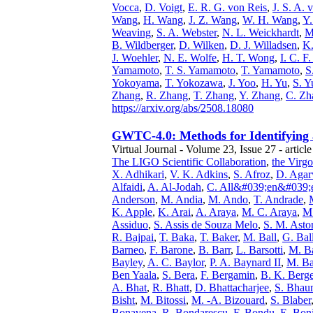
Vocca
,
D. Voigt
,
E. R. G. von Reis
,
J. S. A.
Wang
,
H. Wang
,
J. Z. Wang
,
W. H. Wang
,
Y.
Weaving
,
S. A. Webster
,
N. L. Weickhardt
,
M
B. Wildberger
,
D. Wilken
,
D. J. Willadsen
,
K.
J. Woehler
,
N. E. Wolfe
,
H. T. Wong
,
I. C. F
Yamamoto
,
T. S. Yamamoto
,
T. Yamamoto
,
S
Yokoyama
,
T. Yokozawa
,
J. Yoo
,
H. Yu
,
S. Y
Zhang
,
R. Zhang
,
T. Zhang
,
Y. Zhang
,
C. Zh
https://arxiv.org/abs/2508.18080
GWTC-4.0: Methods for Identifying 
Virtual Journal - Volume 23, Issue 27 - articl
The LIGO Scientific Collaboration
,
the Virgo
X. Adhikari
,
V. K. Adkins
,
S. Afroz
,
D. Agar
Alfaidi
,
A. Al-Jodah
,
C. All&#039;en&#039;
Anderson
,
M. Andia
,
M. Ando
,
T. Andrade
,
K. Apple
,
K. Arai
,
A. Araya
,
M. C. Araya
,
M.
Assiduo
,
S. Assis de Souza Melo
,
S. M. Asto
R. Bajpai
,
T. Baka
,
T. Baker
,
M. Ball
,
G. Bal
Barneo
,
F. Barone
,
B. Barr
,
L. Barsotti
,
M. Ba
Bayley
,
A. C. Baylor
,
P. A. Baynard II
,
M. B
Ben Yaala
,
S. Bera
,
F. Bergamin
,
B. K. Berge
A. Bhat
,
R. Bhatt
,
D. Bhattacharjee
,
S. Bhau
Bisht
,
M. Bitossi
,
M. -A. Bizouard
,
S. Blaber
Bonavena
,
R. Bondarescu
,
F. Bondu
,
E. Boni