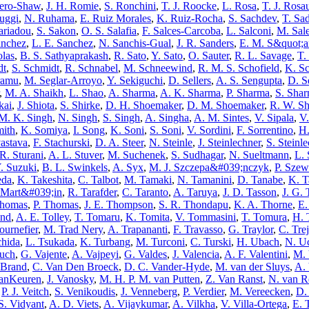
ero-Shaw
,
J. H. Romie
,
S. Ronchini
,
T. J. Roocke
,
L. Rosa
,
T. J. Rosa
uggi
,
N. Ruhama
,
E. Ruiz Morales
,
K. Ruiz-Rocha
,
S. Sachdev
,
T. Sa
ariadou
,
S. Sakon
,
O. S. Salafia
,
F. Salces-Carcoba
,
L. Salconi
,
M. Sal
anchez
,
L. E. Sanchez
,
N. Sanchis-Gual
,
J. R. Sanders
,
E. M. S&quot;a
olas
,
B. S. Sathyaprakash
,
R. Sato
,
Y. Sato
,
O. Sauter
,
R. L. Savage
,
T.
dt
,
S. Schmidt
,
R. Schnabel
,
M. Schneewind
,
R. M. S. Schofield
,
K. S
ramu
,
M. Seglar-Arroyo
,
Y. Sekiguchi
,
D. Sellers
,
A. S. Sengupta
,
D. S
,
M. A. Shaikh
,
L. Shao
,
A. Sharma
,
A. K. Sharma
,
P. Sharma
,
S. Sha
kai
,
J. Shiota
,
S. Shirke
,
D. H. Shoemaker
,
D. M. Shoemaker
,
R. W. Sh
M. K. Singh
,
N. Singh
,
S. Singh
,
A. Singha
,
A. M. Sintes
,
V. Sipala
,
V.
mith
,
K. Somiya
,
I. Song
,
K. Soni
,
S. Soni
,
V. Sordini
,
F. Sorrentino
,
H.
vastava
,
F. Stachurski
,
D. A. Steer
,
N. Steinle
,
J. Steinlechner
,
S. Steinl
R. Sturani
,
A. L. Stuver
,
M. Suchenek
,
S. Sudhagar
,
N. Sueltmann
,
L. 
. Suzuki
,
B. L. Swinkels
,
A. Syx
,
M. J. Szczepa&#039;nczyk
,
P. Sze
eda
,
K. Takeshita
,
C. Talbot
,
M. Tamaki
,
N. Tamanini
,
D. Tanabe
,
K. T
 Mart&#039;in
,
R. Tarafder
,
C. Taranto
,
A. Taruya
,
J. D. Tasson
,
J. G. 
homas
,
P. Thomas
,
J. E. Thompson
,
S. R. Thondapu
,
K. A. Thorne
,
E.
and
,
A. E. Tolley
,
T. Tomaru
,
K. Tomita
,
V. Tommasini
,
T. Tomura
,
H. 
ournefier
,
M. Trad Nery
,
A. Trapananti
,
F. Travasso
,
G. Traylor
,
C. Tre
chida
,
L. Tsukada
,
K. Turbang
,
M. Turconi
,
C. Turski
,
H. Ubach
,
N. Uc
ruch
,
G. Vajente
,
A. Vajpeyi
,
G. Valdes
,
J. Valencia
,
A. F. Valentini
,
M. 
n Brand
,
C. Van Den Broeck
,
D. C. Vander-Hyde
,
M. van der Sluys
,
A. 
anKeuren
,
J. Vanosky
,
M. H. P. M. van Putten
,
Z. Van Ranst
,
N. van R
,
P. J. Veitch
,
S. Venikoudis
,
J. Venneberg
,
P. Verdier
,
M. Vereecken
,
D.
S. Vidyant
,
A. D. Viets
,
A. Vijaykumar
,
A. Vilkha
,
V. Villa-Ortega
,
E. 