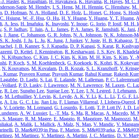
-J. Haster
,
K. Haughian
,
H. Hayakawa
,
K. Hayama
,
R. Hayes
,
M. C. 
derson-Sapir
,
M. Hendry
,
I. S. Heng
,
M. H. Hennig
,
C. Henshaw
,
M. 
m
,
D. Hofman
,
N. A. Holland
,
D. E. Holz
,
L. Honet
,
C. Hong
,
S. Hosh
C. Hsiung
,
W. -F. Hsu
,
Q. Hu
,
H. Y. Huang
,
Y. Huang
,
Y. T. Huang
,
A
di
,
A. Iess
,
H. Imafuku
,
K. Inayoshi
,
Y. Inoue
,
G. Iorio
,
P. Iosif
,
M. H. I
v
,
S. P. Jadhav
,
T. Jain
,
A. L. James
,
P. A. James
,
R. Jamshidi
,
K. Jani
,
a
,
J. Jiang
,
C. Johanson
,
G. R. Johns
,
N. A. Johnson
,
N. K. Johnson-M
S. K. Joshi
,
J. Ju
,
L. Ju
,
K. Jung
,
J. Junker
,
V. Juste
,
H. B. Kabagoz
,
T.
nachel
,
J. B. Kanner
,
S. J. Kapadia
,
D. P. Kapasi
,
S. Karat
,
R. Kashyap
azemi
,
D. Keitel
,
J. Kennington
,
R. Kesharwani
,
J. S. Key
,
R. Khadel
,
N. Kijbunchoo
,
C. Kim
,
J. C. Kim
,
K. Kim
,
M. H. Kim
,
S. Kim
,
Y. -
shi
,
P. Koch
,
S. M. Koehlenbeck
,
G. Koekoek
,
K. Kohri
,
K. Kokeya
,
N. Kouvatsos
,
M. Kovalam
,
D. B. Kozak
,
S. L. Kranzhoff
,
V. Kringe
. Kumar
,
Praveen Kumar
,
Prayush Kumar
,
Rahul Kumar
,
Rakesh Kum
 Lagabbe
,
D. Laghi
,
S. Lai
,
E. Lalande
,
M. Lalleman
,
P. C. Lalremruati
-Vollard
,
P. D. Lasky
,
J. Lawrence
,
M. N. Lawrence
,
M. Laxen
,
C. La
e
,
R. Lee
,
Sungho Lee
,
Sunjae Lee
,
Y. Lee
,
I. N. Legred
,
J. Lehmann
,
re
,
M. Lethuillier
,
Y. Levin
,
K. Leyde
,
A. K. Y. Li
,
K. L. Li
,
T. G. F. Li
g
,
A. Liu
,
G. C. Liu
,
Jian Liu
,
F. Llamas Villarreal
,
J. Llobera-Querol
,
a
,
V. Loriette
,
M. Lormand
,
G. Losurdo
,
E. Lotti
,
T. P. Lott IV
,
J. D. L
 Lundgren
,
A. W. Lussier
,
L. -T. Ma
,
S. Ma
,
R. Macas
,
A. Macedo
,
M. 
. S. Magare
,
R. M. Magee
,
E. Maggio
,
R. Maggiore
,
M. Magnozzi
,
M.
liakal
,
A. Malik
,
L. Mallick
,
A. Malz
,
N. Man
,
V. Mandic
,
V. Mangan
rinelli
,
D. Mar&#039;in Pina
,
F. Marion
,
S. M&#039;arka
,
Z. M&#039
rtinez
,
M. Martinez
,
V. Martinez
,
A. Martini
,
J. C. Martins
,
D. V. Mart