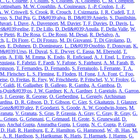
C. G. Collette
,
J. Collins
,
S. Colloms
,
A. Colombo
,
C. M. Compton
,
Cottingham
,
M. W. Coughlin
,
A. Couineaux
,
J. -P. Coulon
,
J. -F.
. W. Criswell
,
S. Crook
,
R. Crouch
,
J. Csizmazia
,
J. R. Cudell
,
T. J.
Osso
,
S. Dal Pra
,
G. D&#039;alya
,
B. D&#039;Angelo
,
S. Danilishin
,
Davari
,
I. Dave
,
A. Davenport
,
M. Davier
,
T. F. Davies
,
D. Davis
,
L.
el&#039;eglise
,
F. De Lillo
,
D. Dell&#039;Aquila
,
F. Della Valle
,
W.
e Pietri
,
R. De Rosa
,
C. De Rossi
,
M. Desai
,
R. DeSalvo
,
A.
ch
,
L. Di Fiore
,
C. Di Fronzo
,
M. Di Giovanni
,
T. Di Girolamo
,
D.
sen
,
E. Dohmen
,
D. Dominguez
,
L. D&#039;Onofrio
,
F. Donovan
,
K.
D&#039;Urso
,
H. Duval
,
S. E. Dwyer
,
C. Eassa
,
M. Ebersold
,
T.
tein
,
A. Ejlli
,
M. Emma
,
K. Endo
,
R. Enficiaud
,
A. J. Engl
,
L. Errico
,
zquiaga
,
F. Fabrizi
,
F. Faedi
,
V. Fafone
,
S. Fairhurst
,
A. M. Farah
,
B.
erguson
,
T. Fernandes
,
D. Fernando
,
S. Ferraiuolo
,
I. Ferrante
,
T. A.
 M. Fleischer
,
L. S. Fleming
,
E. Floden
,
H. Fong
,
J. A. Font
,
C. Foo
,
eise
,
O. Freitas
,
R. Frey
,
W. Frischhertz
,
P. Fritschel
,
V. V. Frolov
,
G.
. Galdi
,
H. Gallagher
,
B. Gallego
,
R. Gamba
,
A. Gamboa
,
D.
a-Quir&#039;os
,
J. W. Gardner
,
K. A. Gardner
,
J. Gargiulo
,
A. Garron
,
ri
,
J. George
,
R. George
,
O. Gerberding
,
L. Gergely
,
Archisman
ardina
,
D. R. Gibson
,
D. T. Gibson
,
C. Gier
,
S. Gkaitatzis
,
J. Glanzer
,
 Gonz&#039;alez
,
P. Goodarzi
,
S. Goode
,
A. W. Goodwin-Jones
,
M.
ranata
,
V. Granata
,
S. Gras
,
P. Grassia
,
A. Gray
,
C. Gray
,
R. Gray
,
G.
L. Griggs
,
G. Grignani
,
C. Grimaud
,
H. Grote
,
S. Grunewald
,
D.
uo
,
Anchal Gupta
,
Anuradha Gupta
,
I. Gupta
,
N. C. Gupta
,
P. Gupta
,
 D. Hall
,
R. Hamburg
,
E. Z. Hamilton
,
G. Hammond
,
W. -B. Han
,
M.
a
,
A. R. Hardison
,
S. Harikumar
,
K. Haris
,
T. Harmark
,
J. Harms
,
G.