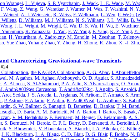
 von Wrangel
,
L. Vujeva
,
S. P. Vyatchanin
,
J. Wack
,
L. E. Wade
,
M. Wa
 F. Wang
,
Z. Wang
,
G. Waratkar
,
J. Warner
,
M. Was
,
T. Washimi
,
N. Y
. Weinert
,
A. J. Weinstein
,
R. Weiss
,
F. Wellmann
,
L. Wen
,
P. We{ss}e
 Willetts
,
D. Williams
,
M. J. Williams
,
N. S. Williams
,
J. L. Willis
,
B. W
. Wong
,
J. L. Wright
,
M. Wright
,
C. Wu
,
D. S. Wu
,
H. Wu
,
E. Wuchner
. Yamamura
,
R. Yamazaki
,
T. Yan
,
F. W. Yang
,
F. Yang
,
K. Z. Yang
,
Y.
uan
,
H. Yuzurihara
,
A. Zadro.zny
,
M. Zanolin
,
M. Zeeshan
,
T. Zelenov
ao
,
Yue Zhao
,
Yuhang Zhao
,
Y. Zheng
,
H. Zhong
,
R. Zhou
,
X. -J. Zhu
and Characterizing Gravitational-wave Transients
e #24
 Collaboration
,
the KAGRA Collaboration
,
A. G. Abac
,
I. Abouelfetto
wal
,
M. Agathos
,
M. Aghaei Abchouyeh
,
O. D. Aguiar
,
S. Ahmadzade
e
,
A. Allocca
,
S. Al-Shammari
,
P. A. Altin
,
S. Alvarez-Lopez
,
O. Amara
M. Andr&#039;es-Carcasona
,
T. Andri&#039;c
,
J. Anglin
,
S. Ansoldi
,
 Arca Sedda
,
J. S. Areeda
,
L. Argianas
,
N. Aritomi
,
F. Armato
,
S. Arm
n
,
P. Astone
,
F. Attadio
,
F. Aubin
,
K. AultONeal
,
G. Avallone
,
S. Baba
lardin
,
S. W. Ballmer
,
S. Banagiri
,
B. Banerjee
,
D. Bankar
,
T. M. Bapti
rsuglia
,
D. Barta
,
A. M. Bartoletti
,
M. A. Barton
,
I. Bartos
,
S. Basak
,
A
azzan
,
V. M. Bedakihale
,
F. Beirnaert
,
M. Bejger
,
D. Belardinelli
,
A. S.
r
,
S. Bernuzzi
,
M. Beroiz
,
C. P. L. Berry
,
D. Bersanetti
,
A. Bertolini
,
J
mik
,
S. Bhowmick
,
V. Biancalana
,
A. Bianchi
,
I. A. Bilenko
,
G. Billing
,
J. K. Blackburn
,
L. A. Blagg
,
C. D. Blair
,
D. G. Blair
,
F. Bobba
,
N. B
lla
,
M. S. Bonilla
,
A. Bonino
,
R. Bonnand
,
P. Booker
,
A. Borchers
,
S.