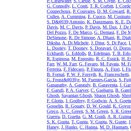
P. Clearwater
,
S. Clesse
,
S. M. Clyne
,
E. Coc
G. Connolly
,
L. Conti
,
T. R. Corbitt
,
I. Cord
Coupechoux
,
P. Couvares
,
D. M. Coward
,
R
Cullen
,
A. Cumming
,
E. Cuoco
,
M. Cusinato
S. D&#039;Antonio
,
K. Danzmann
,
K. E. D
Davis
,
M. C. Davis
,
P. Davis
,
M. Dax
,
J. De 
Del Pozzo
,
F. De Marco
,
G. Demasi
,
F. De M
DeSimone
,
R. De Simone
,
A. Dhani
,
R. Dia
Diksha
,
A. Di Michele
,
J. Ding
,
S. Di Pace
,
I
L. Dooley
,
T. Dooney
,
S. Doravari
,
O. Doros
Eckhardt
,
G. Eddolls
,
B. Edelman
,
T. B. Edo
R. Espinosa
,
M. Esposito
,
R. C. Essick
,
H. E
Farr
,
W. M. Farr
,
G. Favaro
,
M. Favata
,
M. F
Ferreira
,
F. Fidecaro
,
P. Figura
,
A. Fiori
,
I. Fi
B. Fornal
,
P. W. F. Forsyth
,
K. Franceschetti
,
G. Fronz&#039;e
,
M. Fuentes-Garcia
,
S. Fuji
Ganapathy
,
A. Ganguly
,
B. Garaventa
,
J. Ga
F. Garufi
,
P. A. Garver
,
C. Gasbarra
,
B. Gatel
Ghosh
,
Sayantan Ghosh
,
Shaon Ghosh
,
Shro
F. Glotin
,
J. Godfrey
,
P. Godwin
,
A. S. Goett
Gosselin
,
R. Gouaty
,
D. W. Gould
,
K. Govor
Greco
,
A. C. Green
,
S. M. Green
,
S. R. Gree
Guerra
,
D. Guetta
,
G. M. Guidi
,
A. R. Guima
S. K. Gupta
,
T. Gupta
,
V. Gupta
,
N. Gupte
,
J
Haney
,
J. Hanks
,
C. Hanna
,
M. D. Hannam
,