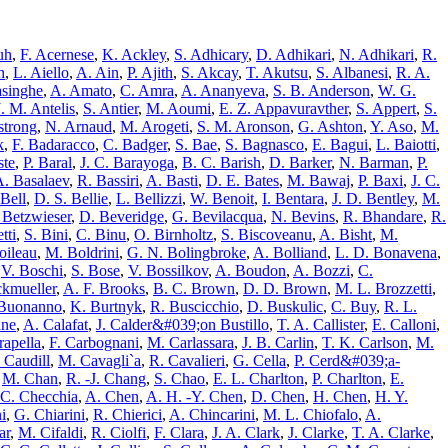
uh
,
F. Acernese
,
K. Ackley
,
S. Adhicary
,
D. Adhikari
,
N. Adhikari
,
R.
h
,
L. Aiello
,
A. Ain
,
P. Ajith
,
S. Akcay
,
T. Akutsu
,
S. Albanesi
,
R. A.
singhe
,
A. Amato
,
C. Amra
,
A. Ananyeva
,
S. B. Anderson
,
W. G.
J. M. Antelis
,
S. Antier
,
M. Aoumi
,
E. Z. Appavuravther
,
S. Appert
,
S.
strong
,
N. Arnaud
,
M. Arogeti
,
S. M. Aronson
,
G. Ashton
,
Y. Aso
,
M.
k
,
F. Badaracco
,
C. Badger
,
S. Bae
,
S. Bagnasco
,
E. Bagui
,
L. Baiotti
,
ste
,
P. Baral
,
J. C. Barayoga
,
B. C. Barish
,
D. Barker
,
N. Barman
,
P.
. Basalaev
,
R. Bassiri
,
A. Basti
,
D. E. Bates
,
M. Bawaj
,
P. Baxi
,
J. C.
 Bell
,
D. S. Bellie
,
L. Bellizzi
,
W. Benoit
,
I. Bentara
,
J. D. Bentley
,
M.
. Betzwieser
,
D. Beveridge
,
G. Bevilacqua
,
N. Bevins
,
R. Bhandare
,
R.
tti
,
S. Bini
,
C. Binu
,
O. Birnholtz
,
S. Biscoveanu
,
A. Bisht
,
M.
oileau
,
M. Boldrini
,
G. N. Bolingbroke
,
A. Bolliand
,
L. D. Bonavena
,
,
V. Boschi
,
S. Bose
,
V. Bossilkov
,
A. Boudon
,
A. Bozzi
,
C.
ckmueller
,
A. F. Brooks
,
B. C. Brown
,
D. D. Brown
,
M. L. Brozzetti
,
Buonanno
,
K. Burtnyk
,
R. Buscicchio
,
D. Buskulic
,
C. Buy
,
R. L.
ane
,
A. Calafat
,
J. Calder&#039;on Bustillo
,
T. A. Callister
,
E. Calloni
,
rapella
,
F. Carbognani
,
M. Carlassara
,
J. B. Carlin
,
T. K. Carlson
,
M.
 Caudill
,
M. Cavagli`a
,
R. Cavalieri
,
G. Cella
,
P. Cerd&#039;a-
,
M. Chan
,
R. -J. Chang
,
S. Chao
,
E. L. Charlton
,
P. Charlton
,
E.
C. Checchia
,
A. Chen
,
A. H. -Y. Chen
,
D. Chen
,
H. Chen
,
H. Y.
i
,
G. Chiarini
,
R. Chierici
,
A. Chincarini
,
M. L. Chiofalo
,
A.
ar
,
M. Cifaldi
,
R. Ciolfi
,
F. Clara
,
J. A. Clark
,
J. Clarke
,
T. A. Clarke
,