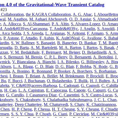
n 4.0 of the Gravitational-Wave Transient Catalog
e #23
 Collaboration
,
the KAGRA Collaboration
,
A. G. Abac
,
I. Abouelfetto
wal
,
M. Agathos
,
M. Aghaei Abchouyeh
,
O. D. Aguiar
,
S. Ahmadzade
e
,
A. Allocca
,
S. Al-Shammari
,
P. A. Altin
,
S. Alvarez-Lopez
,
O. Amara
M. Andr&#039;es-Carcasona
,
T. Andri&#039;c
,
J. Anglin
,
S. Ansoldi
,
 Arca Sedda
,
J. S. Areeda
,
L. Argianas
,
N. Aritomi
,
F. Armato
,
S. Arm
n
,
P. Astone
,
F. Attadio
,
F. Aubin
,
K. AultONeal
,
G. Avallone
,
S. Baba
lardin
,
S. W. Ballmer
,
S. Banagiri
,
B. Banerjee
,
D. Bankar
,
T. M. Bapti
rsuglia
,
D. Barta
,
A. M. Bartoletti
,
M. A. Barton
,
I. Bartos
,
S. Basak
,
A
azzan
,
V. M. Bedakihale
,
F. Beirnaert
,
M. Bejger
,
D. Belardinelli
,
A. S.
r
,
S. Bernuzzi
,
M. Beroiz
,
C. P. L. Berry
,
D. Bersanetti
,
A. Bertolini
,
J
wmick
,
V. Biancalana
,
A. Bianchi
,
I. A. Bilenko
,
G. Billingsley
,
A. Bine
ackburn
,
L. A. Blagg
,
C. D. Blair
,
D. G. Blair
,
F. Bobba
,
N. Bode
,
G. B
onilla
,
A. Bonino
,
R. Bonnand
,
P. Booker
,
A. Borchers
,
S. Borhanian
hesi
,
I. Braun
,
T. Briant
,
A. Brillet
,
M. Brinkmann
,
P. Brockill
,
E. Bro
. Bu
,
F. Bucci
,
J. Buchanan
,
O. Bulashenko
,
T. Bulik
,
H. J. Bulten
,
A. 
abrita
,
V. C&#039;aceres-Barbosa
,
L. Cadonati
,
G. Cagnoli
,
C. Cahill
on
,
H. Cao
,
L. A. Capistran
,
E. Capocasa
,
E. Capote
,
G. Capurri
,
G. Ca
ter
,
G. Carullo
,
J. Casanueva Diaz
,
C. Casentini
,
S. Y. Castro-Lucas
,
S.
kraborty
,
S. Chakraborty
,
S. Chalathadka Subrahmanya
,
J. C. L. Chan
atterjee
,
Deep Chatterjee
,
M. Chaturvedi
,
S. Chaty
,
K. Chatziioannou
,
n Chen
,
H. P. Cheng
,
P. Chessa
,
H. T. Cheung
,
S. Y. Cheung
,
F. Chiadin
tensen
,
S. S. Y. Chua
,
P. Chugh
,
G. Ciani
,
P. Ciecielag
,
M. Cie&#039;sl