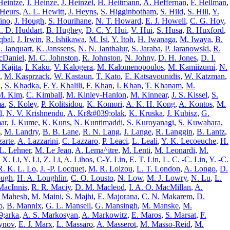
Heintze
,
J. Heinze
,
J. Heinzel
,
H. Heitmann
,
A. Heffernan
,
F. Hellman
,
Heurs
,
A. L. Hewitt
,
J. Heyns
,
S. Higginbotham
,
S. Hild
,
S. Hill
,
Y.
ino
,
J. Hough
,
S. Hourihane
,
N. T. Howard
,
E. J. Howell
,
C. G. Hoy
,
. D. Huddart
,
B. Hughey
,
D. C. Y. Hui
,
V. Hui
,
S. Husa
,
R. Huxford
,
qbal
,
J. Irwin
,
R. Ishikawa
,
M. Isi
,
Y. Itoh
,
H. Iwanaga
,
M. Iwaya
,
B.
J. Janquart
,
K. Janssens
,
N. N. Janthalur
,
S. Jaraba
,
P. Jaranowski
,
R.
cDaniel
,
M. C. Johnston
,
R. Johnston
,
N. Johny
,
D. H. Jones
,
D. I.
 Kajita
,
I. Kaku
,
V. Kalogera
,
M. Kalomenopoulos
,
M. Kamiizumi
,
N.
,
M. Kasprzack
,
W. Kastaun
,
T. Kato
,
E. Katsavounidis
,
W. Katzman
,
a
,
S. Khadka
,
F. Y. Khalili
,
F. Khan
,
I. Khan
,
T. Khanam
,
M.
M. Kim
,
C. Kimball
,
M. Kinley-Hanlon
,
M. Kinnear
,
J. S. Kissel
,
S.
ma
,
S. Koley
,
P. Kolitsidou
,
K. Komori
,
A. K. H. Kong
,
A. Kontos
,
M.
l
,
N. V. Krishnendu
,
A. Kr&#039;olak
,
K. Kruska
,
J. Kubisz
,
G.
ar
,
J. Kume
,
K. Kuns
,
N. Kuntimaddi
,
S. Kuroyanagi
,
S. Kuwahara
,
,
M. Landry
,
B. B. Lane
,
R. N. Lang
,
J. Lange
,
R. Langgin
,
B. Lantz
,
zarte
,
A. Lazzarini
,
C. Lazzaro
,
P. Leaci
,
L. Leali
,
Y. K. Lecoeuche
,
H.
L. Lehner
,
M. Le Jean
,
A. Lema^itre
,
M. Lenti
,
M. Leonardi
,
M.
,
X. Li
,
Y. Li
,
Z. Li
,
A. Lihos
,
C-Y. Lin
,
E. T. Lin
,
L. C. -C. Lin
,
Y. -C.
R. K. L. Lo
,
J. -P. Locquet
,
M. R. Loizou
,
L. T. London
,
A. Longo
,
D.
ough
,
H. A. Loughlin
,
C. O. Lousto
,
N. Low
,
M. J. Lowry
,
N. Lu
,
L.
MacInnis
,
R. R. Maciy
,
D. M. Macleod
,
I. A. O. MacMillan
,
A.
 Mahesh
,
M. Maini
,
S. Majhi
,
E. Majorana
,
C. N. Makarem
,
D.
o
,
B. Mannix
,
G. L. Mansell
,
G. Mansingh
,
M. Manske
,
M.
;arka
,
A. S. Markosyan
,
A. Markowitz
,
E. Maros
,
S. Marsat
,
F.
ynov
,
E. J. Marx
,
L. Massaro
,
A. Masserot
,
M. Masso-Reid
,
M.