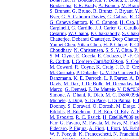
Bradaschia
,
P. R. Brady
,
A. Branch
,
M. Branc
S. Brunett
,
G. Bruno
,
R. Bruntz
,
J. Bryant
,
Y
Byer
,
G. S. Cabourn Davies
,
G. Cabras
,
R. C
G. Caneva Santoro
,
K. C. Cannon
,
H. Cao
,
L
Carpinelli
,
G. Carrillo
,
J. J. Carter
,
G. Carullo
Cesarini
,
W. Chaibi
,
P. Chakraborty
,
S. Chakr
Chatterjee
,
Debarati Chatterjee
,
Deep Chatter
Yanbei Chen
,
Yitian Chen
,
H. P. Cheng
,
P. C
Choudhary
,
N. Christensen
,
S. S. Y. Chua
,
P.
S. M. Clyne
,
E. Coccia
,
E. Codazzo
,
P. -F. 
R. Corbitt
,
I. Cordero-Carri&#039;on
,
S. Cor
M. Coward
,
R. Coyne
,
K. Craig
,
J. D. E. Cr
M. Cusinato
,
P. Dabadie
,
L. V. Da Conceic{
Danzmann
,
K. E. Darroch
,
L. P. Dartez
,
A. D
Davis
,
M. Dax
,
J. De Bolle
,
M. Deenadayala
Marco
,
G. Demasi
,
F. De Matteis
,
V. D&#039
Simone
,
A. Dhani
,
R. Diab
,
M. C. D&#039;i
Michele
,
J. Ding
,
S. Di Pace
,
I. Di Palma
,
F.
Dooney
,
S. Doravari
,
O. Dorosh
,
M. Drago
,
Eddolls
,
B. Edelman
,
T. B. Edo
,
O. Edy
,
A. E
M. Esposito
,
R. C. Essick
,
H. Estell&#039;es
Farr
,
G. Favaro
,
M. Favata
,
M. Fays
,
M. Fazi
Fidecaro
,
P. Figura
,
A. Fiori
,
I. Fiori
,
M. Fish
W. F. Forsyth
,
K. Franceschetti
,
N. Franchini