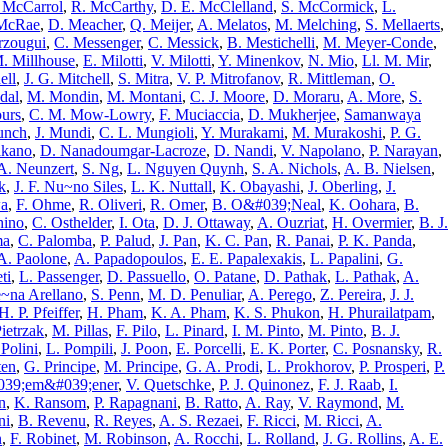
 McCarrol
,
R. McCarthy
,
D. E. McClelland
,
S. McCormick
,
L.
 McRae
,
D. Meacher
,
Q. Meijer
,
A. Melatos
,
M. Melching
,
S. Mellaerts
,
rzougui
,
C. Messenger
,
C. Messick
,
B. Mestichelli
,
M. Meyer-Conde
,
. Millhouse
,
E. Milotti
,
V. Milotti
,
Y. Minenkov
,
N. Mio
,
Ll. M. Mir
,
ell
,
J. G. Mitchell
,
S. Mitra
,
V. P. Mitrofanov
,
R. Mittleman
,
O.
dal
,
M. Mondin
,
M. Montani
,
C. J. Moore
,
D. Moraru
,
A. More
,
S.
urs
,
C. M. Mow-Lowry
,
F. Muciaccia
,
D. Mukherjee
,
Samanwaya
unch
,
J. Mundi
,
C. L. Mungioli
,
Y. Murakami
,
M. Murakoshi
,
P. G.
kano
,
D. Nanadoumgar-Lacroze
,
D. Nandi
,
V. Napolano
,
P. Narayan
,
A. Neunzert
,
S. Ng
,
L. Nguyen Quynh
,
S. A. Nichols
,
A. B. Nielsen
,
k
,
J. F. Nu~no Siles
,
L. K. Nuttall
,
K. Obayashi
,
J. Oberling
,
J.
a
,
F. Ohme
,
R. Oliveri
,
R. Omer
,
B. O&#039;Neal
,
K. Oohara
,
B.
hino
,
C. Osthelder
,
I. Ota
,
D. J. Ottaway
,
A. Ouzriat
,
H. Overmier
,
B. J.
ma
,
C. Palomba
,
P. Palud
,
J. Pan
,
K. C. Pan
,
R. Panai
,
P. K. Panda
,
A. Paolone
,
A. Papadopoulos
,
E. E. Papalexakis
,
L. Papalini
,
G.
ti
,
L. Passenger
,
D. Passuello
,
O. Patane
,
D. Pathak
,
L. Pathak
,
A.
e~na Arellano
,
S. Penn
,
M. D. Penuliar
,
A. Perego
,
Z. Pereira
,
J. J.
H. P. Pfeiffer
,
H. Pham
,
K. A. Pham
,
K. S. Phukon
,
H. Phurailatpam
,
ietrzak
,
M. Pillas
,
F. Pilo
,
L. Pinard
,
I. M. Pinto
,
M. Pinto
,
B. J.
 Polini
,
L. Pompili
,
J. Poon
,
E. Porcelli
,
E. K. Porter
,
C. Posnansky
,
R.
ten
,
G. Principe
,
M. Principe
,
G. A. Prodi
,
L. Prokhorov
,
P. Prosperi
,
P.
39;em&#039;ener
,
V. Quetschke
,
P. J. Quinonez
,
F. J. Raab
,
I.
n
,
K. Ransom
,
P. Rapagnani
,
B. Ratto
,
A. Ray
,
V. Raymond
,
M.
ni
,
B. Revenu
,
R. Reyes
,
A. S. Rezaei
,
F. Ricci
,
M. Ricci
,
A.
n
,
F. Robinet
,
M. Robinson
,
A. Rocchi
,
L. Rolland
,
J. G. Rollins
,
A. E.