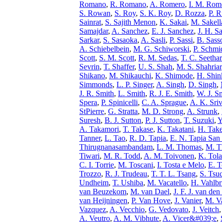
Romano
,
R. Romano
,
A. Romero
,
I. M. Rom
S. Rowan
,
S. Roy
,
S. K. Roy
,
D. Rozza
,
P. R
Sainrat
,
S. Sajith Menon
,
K. Sakai
,
M. Sakell
Samajdar
,
A. Sanchez
,
E. J. Sanchez
,
J. H. S
Sarkar
,
S. Sasaoka
,
A. Sasli
,
P. Sassi
,
B. Sass
A. Schiebelbein
,
M. G. Schiworski
,
P. Schmi
Scott
,
S. M. Scott
,
R. M. Sedas
,
T. C. Seetha
Sevrin
,
T. Shaffer
,
U. S. Shah
,
M. S. Shahriar
Shikano
,
M. Shikauchi
,
K. Shimode
,
H. Shin
Simmonds
,
L. P. Singer
,
A. Singh
,
D. Singh
,
J. R. Smith
,
L. Smith
,
R. J. E. Smith
,
W. J. S
Spera
,
P. Spinicelli
,
C. A. Sprague
,
A. K. Sri
StPierre
,
G. Stratta
,
M. D. Strong
,
A. Strunk
,
Suresh
,
B. J. Sutton
,
P. J. Sutton
,
T. Suzuki
,
Y
A. Takamori
,
T. Takase
,
K. Takatani
,
H. Tak
Tanner
,
L. Tao
,
R. D. Tapia
,
E. N. Tapia San
Thirugnanasambandam
,
L. M. Thomas
,
M. T
Tiwari
,
M. R. Todd
,
A. M. Toivonen
,
K. Tol
C. I. Torrie
,
M. Toscani
,
I. Tosta e Melo
,
E. T
Trozzo
,
R. J. Trudeau
,
T. T. L. Tsang
,
S. Tsu
Undheim
,
T. Ushiba
,
M. Vacatello
,
H. Vahlb
van Beuzekom
,
M. van Dael
,
J. F. J. van de
van Heijningen
,
P. Van Hove
,
J. Vanier
,
M. V
Vazquez
,
A. Vecchio
,
G. Vedovato
,
J. Veitch
A. Veutro
,
A. M. Vibhute
,
A. Vicer&#039;e
,