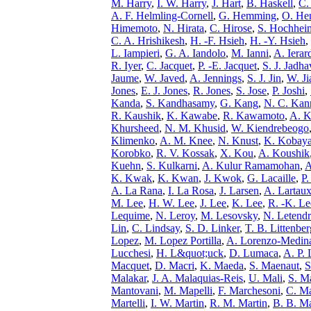
M. Harry
,
I. W. Harry
,
J. Hart
,
B. Haskell
,
C. 
A. F. Helmling-Cornell
,
G. Hemming
,
O. Hen
Himemoto
,
N. Hirata
,
C. Hirose
,
S. Hochhei
C. A. Hrishikesh
,
H. -F. Hsieh
,
H. -Y. Hsieh
,
L. Iampieri
,
G. A. Iandolo
,
M. Ianni
,
A. Ierar
R. Iyer
,
C. Jacquet
,
P. -E. Jacquet
,
S. J. Jadha
Jaume
,
W. Javed
,
A. Jennings
,
S. J. Jin
,
W. Ji
Jones
,
E. J. Jones
,
R. Jones
,
S. Jose
,
P. Joshi
,
Kanda
,
S. Kandhasamy
,
G. Kang
,
N. C. Kan
R. Kaushik
,
K. Kawabe
,
R. Kawamoto
,
A. K
Khursheed
,
N. M. Khusid
,
W. Kiendrebeogo
Klimenko
,
A. M. Knee
,
N. Knust
,
K. Kobaya
Korobko
,
R. V. Kossak
,
X. Kou
,
A. Koushik
Kuehn
,
S. Kulkarni
,
A. Kulur Ramamohan
,
A
K. Kwak
,
K. Kwan
,
J. Kwok
,
G. Lacaille
,
P.
A. La Rana
,
I. La Rosa
,
J. Larsen
,
A. Lartaux
M. Lee
,
H. W. Lee
,
J. Lee
,
K. Lee
,
R. -K. Le
Lequime
,
N. Leroy
,
M. Lesovsky
,
N. Letend
Lin
,
C. Lindsay
,
S. D. Linker
,
T. B. Littenber
Lopez
,
M. Lopez Portilla
,
A. Lorenzo-Medin
Lucchesi
,
H. L&quot;uck
,
D. Lumaca
,
A. P.
Macquet
,
D. Macri
,
K. Maeda
,
S. Maenaut
,
S
Malakar
,
J. A. Malaquias-Reis
,
U. Mali
,
S. Ma
Mantovani
,
M. Mapelli
,
F. Marchesoni
,
C. Ma
Martelli
,
I. W. Martin
,
R. M. Martin
,
B. B. Ma