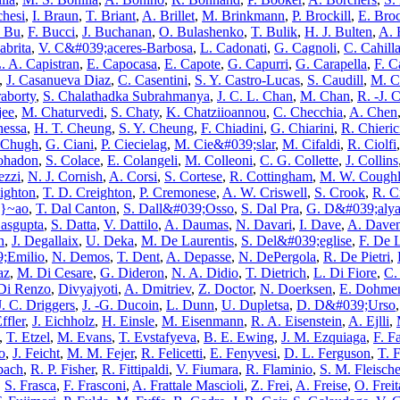
hesi
,
I. Braun
,
T. Briant
,
A. Brillet
,
M. Brinkmann
,
P. Brockill
,
E. Bro
. Bu
,
F. Bucci
,
J. Buchanan
,
O. Bulashenko
,
T. Bulik
,
H. J. Bulten
,
A. 
abrita
,
V. C&#039;aceres-Barbosa
,
L. Cadonati
,
G. Cagnoli
,
C. Cahill
. A. Capistran
,
E. Capocasa
,
E. Capote
,
G. Capurri
,
G. Carapella
,
F. C
,
J. Casanueva Diaz
,
C. Casentini
,
S. Y. Castro-Lucas
,
S. Caudill
,
M. C
aborty
,
S. Chalathadka Subrahmanya
,
J. C. L. Chan
,
M. Chan
,
R. -J. 
jee
,
M. Chaturvedi
,
S. Chaty
,
K. Chatziioannou
,
C. Checchia
,
A. Chen
hessa
,
H. T. Cheung
,
S. Y. Cheung
,
F. Chiadini
,
G. Chiarini
,
R. Chieric
 Chugh
,
G. Ciani
,
P. Ciecielag
,
M. Cie&#039;slar
,
M. Cifaldi
,
R. Ciolfi
Cohadon
,
S. Colace
,
E. Colangeli
,
M. Colleoni
,
C. G. Collette
,
J. Collins
ezzi
,
N. J. Cornish
,
A. Corsi
,
S. Cortese
,
R. Cottingham
,
M. W. Coughl
eighton
,
T. D. Creighton
,
P. Cremonese
,
A. W. Criswell
,
S. Crook
,
R. C
c}~ao
,
T. Dal Canton
,
S. Dall&#039;Osso
,
S. Dal Pra
,
G. D&#039;aly
asgupta
,
S. Datta
,
V. Dattilo
,
A. Daumas
,
N. Davari
,
I. Dave
,
A. Daven
n
,
J. Degallaix
,
U. Deka
,
M. De Laurentis
,
S. Del&#039;eglise
,
F. De L
;Emilio
,
N. Demos
,
T. Dent
,
A. Depasse
,
N. DePergola
,
R. De Pietri
,
az
,
M. Di Cesare
,
G. Dideron
,
N. A. Didio
,
T. Dietrich
,
L. Di Fiore
,
C.
 Di Renzo
,
Divyajyoti
,
A. Dmitriev
,
Z. Doctor
,
N. Doerksen
,
E. Dohme
J. C. Driggers
,
J. -G. Ducoin
,
L. Dunn
,
U. Dupletsa
,
D. D&#039;Urso
ffler
,
J. Eichholz
,
H. Einsle
,
M. Eisenmann
,
R. A. Eisenstein
,
A. Ejlli
,
,
T. Etzel
,
M. Evans
,
T. Evstafyeva
,
B. E. Ewing
,
J. M. Ezquiaga
,
F. Fa
o
,
J. Feicht
,
M. M. Fejer
,
R. Felicetti
,
E. Fenyvesi
,
D. L. Ferguson
,
T. 
bach
,
R. P. Fisher
,
R. Fittipaldi
,
V. Fiumara
,
R. Flaminio
,
S. M. Fleische
,
S. Frasca
,
F. Frasconi
,
A. Frattale Mascioli
,
Z. Frei
,
A. Freise
,
O. Freit