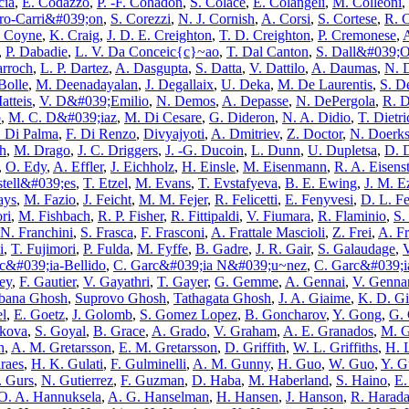
cia
,
E. Codazzo
,
P. -F. Cohadon
,
S. Colace
,
E. Colangeli
,
M. Colleoni
,
ero-Carri&#039;on
,
S. Corezzi
,
N. J. Cornish
,
A. Corsi
,
S. Cortese
,
R. 
. Coyne
,
K. Craig
,
J. D. E. Creighton
,
T. D. Creighton
,
P. Cremonese
,
A
,
P. Dabadie
,
L. V. Da Conceic{c}~ao
,
T. Dal Canton
,
S. Dall&#039;
arroch
,
L. P. Dartez
,
A. Dasgupta
,
S. Datta
,
V. Dattilo
,
A. Daumas
,
N. 
Bolle
,
M. Deenadayalan
,
J. Degallaix
,
U. Deka
,
M. De Laurentis
,
S. D
atteis
,
V. D&#039;Emilio
,
N. Demos
,
A. Depasse
,
N. DePergola
,
R. D
b
,
M. C. D&#039;iaz
,
M. Di Cesare
,
G. Dideron
,
N. A. Didio
,
T. Dietri
. Di Palma
,
F. Di Renzo
,
Divyajyoti
,
A. Dmitriev
,
Z. Doctor
,
N. Doerk
h
,
M. Drago
,
J. C. Driggers
,
J. -G. Ducoin
,
L. Dunn
,
U. Dupletsa
,
D. 
,
O. Edy
,
A. Effler
,
J. Eichholz
,
H. Einsle
,
M. Eisenmann
,
R. A. Eisens
stell&#039;es
,
T. Etzel
,
M. Evans
,
T. Evstafyeva
,
B. E. Ewing
,
J. M. E
ays
,
M. Fazio
,
J. Feicht
,
M. M. Fejer
,
R. Felicetti
,
E. Fenyvesi
,
D. L. F
ori
,
M. Fishbach
,
R. P. Fisher
,
R. Fittipaldi
,
V. Fiumara
,
R. Flaminio
,
S.
N. Franchini
,
S. Frasca
,
F. Frasconi
,
A. Frattale Mascioli
,
Z. Frei
,
A. Fr
i
,
T. Fujimori
,
P. Fulda
,
M. Fyffe
,
B. Gadre
,
J. R. Gair
,
S. Galaudage
,
V
rc&#039;ia-Bellido
,
C. Garc&#039;ia N&#039;u~nez
,
C. Garc&#039;i
ey
,
F. Gautier
,
V. Gayathri
,
T. Gayer
,
G. Gemme
,
A. Gennai
,
V. Genna
bana Ghosh
,
Suprovo Ghosh
,
Tathagata Ghosh
,
J. A. Giaime
,
K. D. Gi
el
,
E. Goetz
,
J. Golomb
,
S. Gomez Lopez
,
B. Goncharov
,
Y. Gong
,
G.
kova
,
S. Goyal
,
B. Grace
,
A. Grado
,
V. Graham
,
A. E. Granados
,
M. G
n
,
A. M. Gretarsson
,
E. M. Gretarsson
,
D. Griffith
,
W. L. Griffiths
,
H. 
raes
,
H. K. Gulati
,
F. Gulminelli
,
A. M. Gunny
,
H. Guo
,
W. Guo
,
Y. G
. Gurs
,
N. Gutierrez
,
F. Guzman
,
D. Haba
,
M. Haberland
,
S. Haino
,
E.
O. A. Hannuksela
,
A. G. Hanselman
,
H. Hansen
,
J. Hanson
,
R. Harad