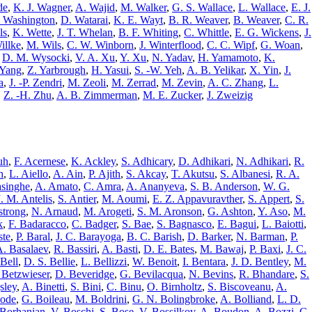
de
,
K. J. Wagner
,
A. Wajid
,
M. Walker
,
G. S. Wallace
,
L. Wallace
,
E. J.
. Washington
,
D. Watarai
,
K. E. Wayt
,
B. R. Weaver
,
B. Weaver
,
C. R.
ls
,
K. Wette
,
J. T. Whelan
,
B. F. Whiting
,
C. Whittle
,
E. G. Wickens
,
J.
illke
,
M. Wils
,
C. W. Winborn
,
J. Winterflood
,
C. C. Wipf
,
G. Woan
,
,
D. M. Wysocki
,
V. A. Xu
,
Y. Xu
,
N. Yadav
,
H. Yamamoto
,
K.
 Yang
,
Z. Yarbrough
,
H. Yasui
,
S. -W. Yeh
,
A. B. Yelikar
,
X. Yin
,
J.
a
,
J. -P. Zendri
,
M. Zeoli
,
M. Zerrad
,
M. Zevin
,
A. C. Zhang
,
L.
,
Z. -H. Zhu
,
A. B. Zimmerman
,
M. E. Zucker
,
J. Zweizig
uh
,
F. Acernese
,
K. Ackley
,
S. Adhicary
,
D. Adhikari
,
N. Adhikari
,
R.
h
,
L. Aiello
,
A. Ain
,
P. Ajith
,
S. Akcay
,
T. Akutsu
,
S. Albanesi
,
R. A.
singhe
,
A. Amato
,
C. Amra
,
A. Ananyeva
,
S. B. Anderson
,
W. G.
J. M. Antelis
,
S. Antier
,
M. Aoumi
,
E. Z. Appavuravther
,
S. Appert
,
S.
strong
,
N. Arnaud
,
M. Arogeti
,
S. M. Aronson
,
G. Ashton
,
Y. Aso
,
M.
k
,
F. Badaracco
,
C. Badger
,
S. Bae
,
S. Bagnasco
,
E. Bagui
,
L. Baiotti
,
ste
,
P. Baral
,
J. C. Barayoga
,
B. C. Barish
,
D. Barker
,
N. Barman
,
P.
. Basalaev
,
R. Bassiri
,
A. Basti
,
D. E. Bates
,
M. Bawaj
,
P. Baxi
,
J. C.
 Bell
,
D. S. Bellie
,
L. Bellizzi
,
W. Benoit
,
I. Bentara
,
J. D. Bentley
,
M.
. Betzwieser
,
D. Beveridge
,
G. Bevilacqua
,
N. Bevins
,
R. Bhandare
,
S.
sley
,
A. Binetti
,
S. Bini
,
C. Binu
,
O. Birnholtz
,
S. Biscoveanu
,
A.
ode
,
G. Boileau
,
M. Boldrini
,
G. N. Bolingbroke
,
A. Bolliand
,
L. D.
 Borhanian
,
V. Boschi
,
S. Bose
,
V. Bossilkov
,
A. Boudon
,
A. Bozzi
,
C.