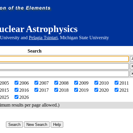
uclear Astrophysics
 University and
Pelagia Tsintari
, Michigan State University
Search
2005
2006
2007
2008
2009
2010
2011
2015
2016
2017
2018
2019
2020
2021
2025
2026
imum results per page allowed.)