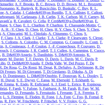
ckmueller
,
A. F. Brooks
,
B. C. Brown
,
D. D. Brown
,
M. L. Brozzetti
,
Buonanno
,
K. Burtnyk
,
R. Buscicchio
,
D. Buskulic
,
C. Buy
,
R. L.
ane
,
A. Calafat
,
J. Calder&#039;on Bustillo
,
T. A. Callister
,
E. Calloni
,
arbognani
,
M. Carlassara
,
J. B. Carlin
,
T. K. Carlson
,
M. F. Carney
,
M.
avagli`a
,
R. Cavalieri
,
G. Cella
,
P. Cerd&#039;a-Dur&#039;an
,
E.
Chang
,
S. Chao
,
E. L. Charlton
,
P. Charlton
,
E. Chassande-Mottin
,
C.
,
A. H. -Y. Chen
,
D. Chen
,
H. Chen
,
H. Y. Chen
,
S. Chen
,
Y. Chen
,
i
,
A. Chincarini
,
M. L. Chiofalo
,
A. Chiummo
,
C. Chou
,
S.
,
F. Clara
,
J. A. Clark
,
J. Clarke
,
T. A. Clarke
,
P. Clearwater
,
S. Clesse
,
,
S. Colloms
,
A. Colombo
,
C. M. Compton
,
G. Connolly
,
L. Conti
,
T.
in
,
A. Couineaux
,
J. -P. Coulon
,
J. -F. Coupechoux
,
P. Couvares
,
D.
rouch
,
J. Csizmazia
,
J. R. Cudell
,
T. J. Cullen
,
A. Cumming
,
E. Cuoco
,
a
,
B. D&#039;Angelo
,
S. Danilishin
,
S. D&#039;Antonio
,
K.
port
,
M. Davier
,
T. F. Davies
,
D. Davis
,
L. Davis
,
M. C. Davis
,
P.
illo
,
D. Dell&#039;Aquila
,
F. Della Valle
,
W. Del Pozzo
,
F. De
R. De Rosa
,
C. De Rossi
,
M. Desai
,
R. DeSalvo
,
A. DeSimone
,
R. De
 Di Fronzo
,
M. Di Giovanni
,
T. Di Girolamo
,
D. Diksha
,
A. Di
n
,
D. Dominguez
,
L. D&#039;Onofrio
,
F. Donovan
,
K. L. Dooley
,
T.
,
H. Duval
,
S. E. Dwyer
,
C. Eassa
,
M. Ebersold
,
T. Eckhardt
,
G.
M. Emma
,
K. Endo
,
R. Enficiaud
,
A. J. Engl
,
L. Errico
,
R. Espinosa
,
brizi
,
F. Faedi
,
V. Fafone
,
S. Fairhurst
,
A. M. Farah
,
B. Farr
,
W. M.
Fernandes
,
D. Fernando
,
S. Ferraiuolo
,
I. Ferrante
,
T. A. Ferreira
,
F.
r
,
L. S. Fleming
,
E. Floden
,
H. Fong
,
J. A. Font
,
C. Foo
,
B. Fornal
,
P.
as
,
R. Frey
,
W. Frischhertz
,
P. Fritschel
,
V. V. Frolov
,
G. G.