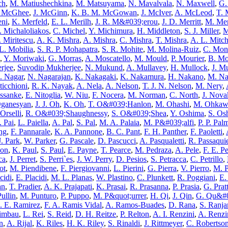
ch
,
M. Matiushechkina
,
M. Matsuyama
,
N. Mavalvala
,
N. Maxwell
,
G.
. McGhee
,
J. McGinn
,
K. B. M. McGowan
,
J. McIver
,
A. McLeod
,
T.
eni
,
K. Merfeld
,
E. L. Merilh
,
J. R. M&#039;erou
,
J. D. Merritt
,
M. Me
I. Michaloliakos
,
C. Michel
,
Y. Michimura
,
H. Middleton
,
S. J. Miller
,
M
. Miritescu
,
A. K. Mishra
,
A. Mishra
,
C. Mishra
,
T. Mishra
,
A. L. Mitch
L. Mobilia
,
S. R. P. Mohapatra
,
S. R. Mohite
,
M. Molina-Ruiz
,
C. Mon
,
Y. Moriwaki
,
G. Morras
,
A. Moscatello
,
M. Mould
,
P. Mourier
,
B. Mo
rjee
,
Suvodip Mukherjee
,
N. Mukund
,
A. Mullavey
,
H. Mullock
,
J. M
. Nagar
,
N. Nagarajan
,
K. Nakagaki
,
K. Nakamura
,
H. Nakano
,
M. Na
ticchioni
,
R. K. Nayak
,
A. Nela
,
A. Nelson
,
T. J. N. Nelson
,
M. Nery
,
issanke
,
E. Nitoglia
,
W. Niu
,
F. Nocera
,
M. Norman
,
C. North
,
J. Nova
Oganesyan
,
J. J. Oh
,
K. Oh
,
T. O&#039;Hanlon
,
M. Ohashi
,
M. Ohkaw
Orselli
,
R. O&#039;Shaughnessy
,
S. O&#039;Shea
,
Y. Oshima
,
S. Os
. Pai
,
L. Paiella
,
A. Pal
,
S. Pal
,
M. A. Palaia
,
M. P&#039;alfi
,
P. P. Pal
ang
,
F. Pannarale
,
K. A. Pannone
,
B. C. Pant
,
F. H. Panther
,
F. Paoletti
,
J. Park
,
W. Parker
,
G. Pascale
,
D. Pascucci
,
A. Pasqualetti
,
R. Passaquie
son
,
K. Paul
,
S. Paul
,
E. Payne
,
T. Pearce
,
M. Pedraza
,
A. Pele
,
F. E. P
ca
,
J. Perret
,
S. Perri`es
,
J. W. Perry
,
D. Pesios
,
S. Petracca
,
C. Petrillo
,
ot
,
M. Piendibene
,
F. Piergiovanni
,
L. Pierini
,
G. Pierra
,
V. Pierro
,
M. P
cidi
,
E. Placidi
,
M. L. Planas
,
W. Plastino
,
C. Plunkett
,
R. Poggiani
,
E.
an
,
T. Pradier
,
A. K. Prajapati
,
K. Prasai
,
R. Prasanna
,
P. Prasia
,
G. Prat
Pullin
,
M. Punturo
,
P. Puppo
,
M. P&quot;urrer
,
H. Qi
,
J. Qin
,
G. Qu&#0
. E. Ramirez
,
F. A. Ramis Vidal
,
A. Ramos-Buades
,
D. Rana
,
S. Ranja
imbau
,
L. Rei
,
S. Reid
,
D. H. Reitze
,
P. Relton
,
A. I. Renzini
,
A. Renzi
n
,
A. Rijal
,
K. Riles
,
H. K. Riley
,
S. Rinaldi
,
J. Rittmeyer
,
C. Robertso