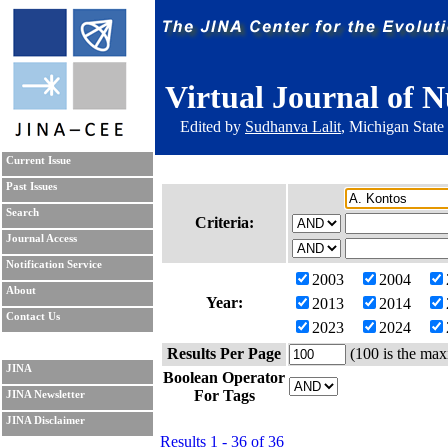
Virtual Journal of N
Edited by
Sudhanva Lalit
, Michigan State
Current Issue
Past Issues
Search
Criteria:
Journal Access
Notification Service
2003
2004
About
Year:
2013
2014
Contact Us
2023
2024
Results Per Page
(100 is the max
JINA
Boolean Operator
For Tags
JINA Newsletter
JINA Disclaimer
Results 1 - 36 of 36