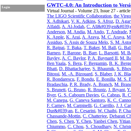
GWTC-4.0: An Introduction to Versio
Login
Virtual Journal - Volume 23, Issue 27 - articl
The LIGO Scientific Collaboration
,
the Virgo
X. Adhikari
,
V. K. Adkins
,
S. Afroz
,
D. Agar
Alfaidi
,
A. Al-Jodah
,
C. All&#039;en&#039;
Anderson
,
M. Andia
,
M. Ando
,
T. Andrade
,
K. Apple
,
K. Arai
,
A. Araya
,
M. C. Araya
,
M.
Assiduo
,
S. Assis de Souza Melo
,
S. M. Asto
R. Bajpai
,
T. Baka
,
T. Baker
,
M. Ball
,
G. Bal
Barneo
,
F. Barone
,
B. Barr
,
L. Barsotti
,
M. Ba
Bayley
,
A. C. Baylor
,
P. A. Baynard II
,
M. B
Ben Yaala
,
S. Bera
,
F. Bergamin
,
B. K. Berge
Bhatt
,
D. Bhattacharjee
,
S. Bhaumik
,
S. Bho
Bitossi
,
M. -A. Bizouard
,
S. Blaber
,
J. K. Bl
R. Bondarescu
,
F. Bondu
,
E. Bonilla
,
M. S. B
Bradaschia
,
P. R. Brady
,
A. Branch
,
M. Branc
S. Brunett
,
G. Bruno
,
R. Bruntz
,
J. Bryant
,
Y
Byer
,
G. S. Cabourn Davies
,
G. Cabras
,
R. C
M. Canepa
,
G. Caneva Santoro
,
K. C. Cann
F. Carney
,
M. Carpinelli
,
G. Carrillo
,
J. J. Car
Dur&#039;an
,
E. Cesarini
,
W. Chaibi
,
P. Cha
Chassande-Mottin
,
C. Chatterjee
,
Debarati Ch
Chen
,
S. Chen
,
Y. Chen
,
Yanbei Chen
,
Yitia
Chiummo
,
C. Chou
,
S. Choudhary
,
N. Chris