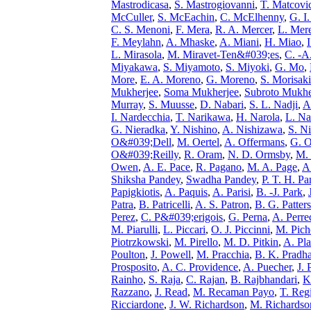
Mastrodicasa
,
S. Mastrogiovanni
,
T. Matcovi
McCuller
,
S. McEachin
,
C. McElhenny
,
G. I
C. S. Menoni
,
F. Mera
,
R. A. Mercer
,
L. Mer
F. Meylahn
,
A. Mhaske
,
A. Miani
,
H. Miao
,
L. Mirasola
,
M. Miravet-Ten&#039;es
,
C. -A
Miyakawa
,
S. Miyamoto
,
S. Miyoki
,
G. Mo
,
More
,
E. A. Moreno
,
G. Moreno
,
S. Morisaki
Mukherjee
,
Soma Mukherjee
,
Subroto Mukhe
Murray
,
S. Muusse
,
D. Nabari
,
S. L. Nadji
,
A
I. Nardecchia
,
T. Narikawa
,
H. Narola
,
L. Na
G. Nieradka
,
Y. Nishino
,
A. Nishizawa
,
S. N
O&#039;Dell
,
M. Oertel
,
A. Offermans
,
G. 
O&#039;Reilly
,
R. Oram
,
N. D. Ormsby
,
M. 
Owen
,
A. E. Pace
,
R. Pagano
,
M. A. Page
,
A
Shiksha Pandey
,
Swadha Pandey
,
P. T. H. P
Papigkiotis
,
A. Paquis
,
A. Parisi
,
B. -J. Park
,
Patra
,
B. Patricelli
,
A. S. Patron
,
B. G. Patter
Perez
,
C. P&#039;erigois
,
G. Perna
,
A. Perre
M. Piarulli
,
L. Piccari
,
O. J. Piccinni
,
M. Pich
Piotrzkowski
,
M. Pirello
,
M. D. Pitkin
,
A. Pla
Poulton
,
J. Powell
,
M. Pracchia
,
B. K. Pradh
Prosposito
,
A. C. Providence
,
A. Puecher
,
J. 
Rainho
,
S. Raja
,
C. Rajan
,
B. Rajbhandari
,
K
Razzano
,
J. Read
,
M. Recaman Payo
,
T. Reg
Ricciardone
,
J. W. Richardson
,
M. Richardso