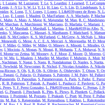
k
,
I. Lazanu
,
M. Lazzaroni
,
T. Le
,
S. Leardini
,
J. Learned
,
T. LeCompt
 Lepin
,
J. -Y Li
,
S. W. Li
,
Y. Li
,
H. Liao
,
C. S. Lin
,
D. Lindebaum
,
S. 
omidze
,
K. Long
,
T. V. Lopes
,
J. Lopez
,
I. L&#039;opez de Rego
,
N. L
. Luo
,
E. Luppi
,
J. Maalmi
,
D. MacFarlane
,
A. A. Machado
,
P. Macha
K. Mahn
,
A. Maio
,
A. Major
,
K. Majumdar
,
M. Man
,
R. C. Mandujano
M. Marchan
,
A. Marchionni
,
W. Marciano
,
D. Marfatia
,
C. Mariani
,
J.
ak
,
C. M. Marshall
,
J. Marshall
,
L. Martina
,
J. Mart&#039;in-Albo
,
N.
nenko
,
V. Mascagna
,
C. Massari
,
A. Mastbaum
,
F. Matichard
,
S. Matsu
kill
,
N. McConkey
,
K. S. McFarland
,
C. McGrew
,
A. McNab
,
L. Mea
 Menegolli
,
G. Meng
,
A. C. E. A. Mercuri
,
A. Meregaglia
,
M. D. Mess
c
,
F. Miller
,
G. Miller
,
W. Miller
,
O. Mineev
,
A. Minotti
,
L. Miralles
,
O.
ov
,
I. Mocioiu
,
A. Mogan
,
N. Moggi
,
R. Mohanta
,
T. A. Mohayai
,
N. 
M. Monta~no Zetina
,
M. Mooney
,
A. F. Moor
,
Z. Moore
,
D. Moreno
,
O
er
,
W. Mu
,
L. Mualem
,
J. Mueller
,
M. Muether
,
F. Muheim
,
A. Muir
,
M
J. Nachtman
,
Y. Nagai
,
S. Nagu
,
R. Nandakumar
,
D. Naples
,
S. Narita
,
D. Newbold
,
M. Newcomer
,
R. Nichol
,
F. Nicolas-Arnaldos
,
A. Nikoli
hoa-Ricoux
,
S. Oh
,
S. B. Oh
,
A. Olivier
,
A. Olshevskiy
,
T. Olson
,
Y. On
L. Pagani
,
G. Palacio
,
O. Palamara
,
S. Palestini
,
J. M. Paley
,
M. Pallavi
Papanestis
,
D. Papoulias
,
S. Paramesvaran
,
A. Paris
,
S. Parke
,
E. Paroz
i
,
R. B. Patterson
,
T. Patzak
,
A. Paudel
,
L. Paulucci
,
Z. Pavlovic
,
G. Pa
G. Peres
,
Y. F. Perez Gonzalez
,
L. P&#039;erez-Molina
,
C. Pernas
,
J. P
el
,
G. Pinaroli
,
J. Pinchault
,
K. Pitts
,
K. Plows
,
R. Plunkett
,
C. Pollack
otenza
,
J. Pozimski
,
M. Pozzato
,
T. Prakash
,
C. Pratt
,
M. Prest
,
F. Psiha
zin
,
M. Rai
,
S. Rajagopalan
,
M. Rajaoalisoa
,
I. Rakhno
,
L. Rakotondra
E. M. Rea
,
J. S. Real
,
B. Rebel
,
R. Rechenmacher
,
M. Reggiani-Guzz