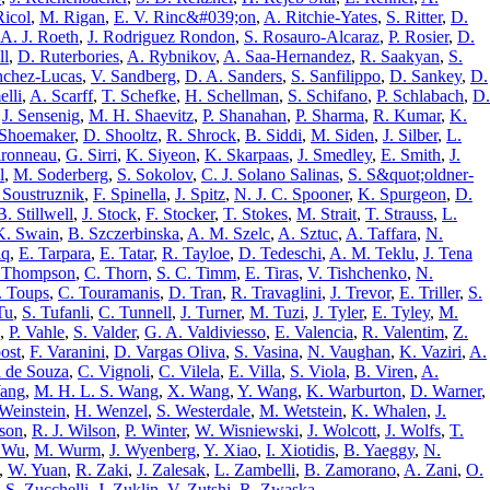
Ricol
,
M. Rigan
,
E. V. Rinc&#039;on
,
A. Ritchie-Yates
,
S. Ritter
,
D.
A. J. Roeth
,
J. Rodriguez Rondon
,
S. Rosauro-Alcaraz
,
P. Rosier
,
D.
ll
,
D. Ruterbories
,
A. Rybnikov
,
A. Saa-Hernandez
,
R. Saakyan
,
S.
nchez-Lucas
,
V. Sandberg
,
D. A. Sanders
,
S. Sanfilippo
,
D. Sankey
,
D.
elli
,
A. Scarff
,
T. Schefke
,
H. Schellman
,
S. Schifano
,
P. Schlabach
,
D.
,
J. Sensenig
,
M. H. Shaevitz
,
P. Shanahan
,
P. Sharma
,
R. Kumar
,
K.
 Shoemaker
,
D. Shooltz
,
R. Shrock
,
B. Siddi
,
M. Siden
,
J. Silber
,
L.
ironneau
,
G. Sirri
,
K. Siyeon
,
K. Skarpaas
,
J. Smedley
,
E. Smith
,
J.
l
,
M. Soderberg
,
S. Sokolov
,
C. J. Solano Salinas
,
S. S&quot;oldner-
 Soustruznik
,
F. Spinella
,
J. Spitz
,
N. J. C. Spooner
,
K. Spurgeon
,
D.
B. Stillwell
,
J. Stock
,
F. Stocker
,
T. Stokes
,
M. Strait
,
T. Strauss
,
L.
K. Swain
,
B. Szczerbinska
,
A. M. Szelc
,
A. Sztuc
,
A. Taffara
,
N.
iq
,
E. Tarpara
,
E. Tatar
,
R. Tayloe
,
D. Tedeschi
,
A. M. Teklu
,
J. Tena
 Thompson
,
C. Thorn
,
S. C. Timm
,
E. Tiras
,
V. Tishchenko
,
N.
 Toups
,
C. Touramanis
,
D. Tran
,
R. Travaglini
,
J. Trevor
,
E. Triller
,
S.
Tu
,
S. Tufanli
,
C. Tunnell
,
J. Turner
,
M. Tuzi
,
J. Tyler
,
E. Tyley
,
M.
,
P. Vahle
,
S. Valder
,
G. A. Valdiviesso
,
E. Valencia
,
R. Valentim
,
Z.
ost
,
F. Varanini
,
D. Vargas Oliva
,
S. Vasina
,
N. Vaughan
,
K. Vaziri
,
A.
a de Souza
,
C. Vignoli
,
C. Vilela
,
E. Villa
,
S. Viola
,
B. Viren
,
A.
ang
,
M. H. L. S. Wang
,
X. Wang
,
Y. Wang
,
K. Warburton
,
D. Warner
,
Weinstein
,
H. Wenzel
,
S. Westerdale
,
M. Wetstein
,
K. Whalen
,
J.
lson
,
R. J. Wilson
,
P. Winter
,
W. Wisniewski
,
J. Wolcott
,
J. Wolfs
,
T.
 Wu
,
M. Wurm
,
J. Wyenberg
,
Y. Xiao
,
I. Xiotidis
,
B. Yaeggy
,
N.
,
W. Yuan
,
R. Zaki
,
J. Zalesak
,
L. Zambelli
,
B. Zamorano
,
A. Zani
,
O.
,
S. Zucchelli
,
J. Zuklin
,
V. Zutshi
,
R. Zwaska