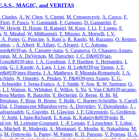
H.E.S.S., MAGIC, and VERITAS
. Charles
,
A. W. Chen
,
S. Ciprini
,
M. Crnogorcevic
,
A. Cuoco
,
F.
Fiori
,
P. Fusco
,
V. Gammaldi
,
F. Gargano
,
D. Gasparrini
,
F.
 W. Hewitt
,
D. Horan
,
H. Katagiri
,
M. Kuss
,
J. Li
,
F. Longo
,
F.
n
,
N. Mirabal
,
W. Mitthumsiri
,
T. Mizuno
,
A. Morselli
,
I. V.
. A. Porter
,
G. Principe
,
S. Rain`o
,
R. Rando
,
M. Razzano
,
O. Reimer
,
ation
,
:
,
A. Albert
,
R. Alfaro
,
C. Alvarez
,
J. C. Arteaga-
pistr&#039;an
,
A. Carrami~nana
,
S. Casanova
,
O. Chaparro-Amaro
,
ingus
,
M. A. DuVernois
,
M. Durocher
,
J. C. D&#039;iaz-
 Gonz&#039;alez
,
J. A. Goodman
,
J. P. Harding
,
S. Hernandez
,
I.
ieda
,
G. J. Kunde
,
A. Lara
,
J. Lee
,
H. Le&#039;on Vargas
,
J. T.
rt&#039;inez-Huerta
,
J. A. Matthews
,
P. Miranda-Romagnoli
,
J. A.
a-Nieto
,
N. Omodei
,
A. Peisker
,
Y. P&#039;erez Araujo
,
E. G.
 Schneider
,
J. Serna-Franco
,
A. J. Smith
,
Y. Son
,
R. W. Springer
,
O.
,
I. J. Watson
,
K. Whitaker
,
E. Willox
,
S. Yu
,
S. Yun-C&#039;arcamo
,
bosa Martins
,
R. Batzofin
,
Y. Becherini
,
D. Berge
,
B. Bi
,
M.
Breuhaus
,
F. Brun
,
B. Bruno
,
T. Bulik
,
C. Burger-Scheidlin
,
S. Caroff
,
 Dai
,
J. Damascene Mbarubucyeye
,
A. Dmytriiev
,
V. Doroshenko
,
J. -
afourizadeh
,
G. Giavitto
,
D. Glawion
,
J. F. Glicenstein
,
G. Grolleron
,
,
V. Joshi
,
I. Jung-Richardt
,
E. Kasai
,
K. Katarzy&#039;nski
,
R.
mi`ere
,
M. Lemoine-Goumard
,
J. -P. Lenain
,
F. Leuschner
,
T. Lohse
,
. Mitchell
,
R. Moderski
,
A. Montanari
,
E. Moulin
,
K. Nakashima
,
M.
i
,
M. Ostrowski
,
S. Panny
,
M. Panter
,
R. D. Parsons
,
V. Poireau
,
D. A.