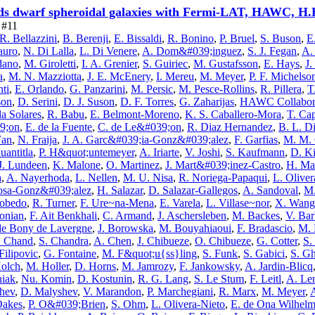
ds dwarf spheroidal galaxies with Fermi-LAT, HAWC, 
e #11
R. Bellazzini
,
B. Berenji
,
E. Bissaldi
,
R. Bonino
,
P. Bruel
,
S. Buson
,
E
auro
,
N. Di Lalla
,
L. Di Venere
,
A. Dom&#039;inguez
,
S. J. Fegan
,
A. 
dano
,
M. Giroletti
,
I. A. Grenier
,
S. Guiriec
,
M. Gustafsson
,
E. Hays
,
J.
a
,
M. N. Mazziotta
,
J. E. McEnery
,
I. Mereu
,
M. Meyer
,
P. F. Michelso
ti
,
E. Orlando
,
G. Panzarini
,
M. Persic
,
M. Pesce-Rollins
,
R. Pillera
,
T
son
,
D. Serini
,
D. J. Suson
,
D. F. Torres
,
G. Zaharijas
,
HAWC Collabor
a Solares
,
R. Babu
,
E. Belmont-Moreno
,
K. S. Caballero-Mora
,
T. Ca
9;on
,
E. de la Fuente
,
C. de Le&#039;on
,
R. Diaz Hernandez
,
B. L. D
Fan
,
N. Fraija
,
J. A. Garc&#039;ia-Gonz&#039;alez
,
F. Garfias
,
M. M.
uantitla
,
P. H&quot;untemeyer
,
A. Iriarte
,
V. Joshi
,
S. Kaufmann
,
D. K
J. Lundeen
,
K. Malone
,
O. Martinez
,
J. Mart&#039;inez-Castro
,
H. Ma
a
,
A. Nayerhoda
,
L. Nellen
,
M. U. Nisa
,
R. Noriega-Papaqui
,
L. Oliver
osa-Gonz&#039;alez
,
H. Salazar
,
D. Salazar-Gallegos
,
A. Sandoval
,
M.
cobedo
,
R. Turner
,
F. Ure~na-Mena
,
E. Varela
,
L. Villase~nor
,
X. Wang
onian
,
F. Ait Benkhali
,
C. Armand
,
J. Aschersleben
,
M. Backes
,
V. Bar
de Bony de Lavergne
,
J. Borowska
,
M. Bouyahiaoui
,
F. Bradascio
,
M. 
. Chand
,
S. Chandra
,
A. Chen
,
J. Chibueze
,
O. Chibueze
,
G. Cotter
,
S.
Filipovic
,
G. Fontaine
,
M. F&quot;u{ss}ling
,
S. Funk
,
S. Gabici
,
S. Gh
Holch
,
M. Holler
,
D. Horns
,
M. Jamrozy
,
F. Jankowsky
,
A. Jardin-Blicq
iak
,
Nu. Komin
,
D. Kostunin
,
R. G. Lang
,
S. Le Stum
,
F. Leitl
,
A. Le
hev
,
D. Malyshev
,
V. Marandon
,
P. Marchegiani
,
R. Marx
,
M. Meyer
,
A
Oakes
,
P. O&#039;Brien
,
S. Ohm
,
L. Olivera-Nieto
,
E. de Ona Wilhelm