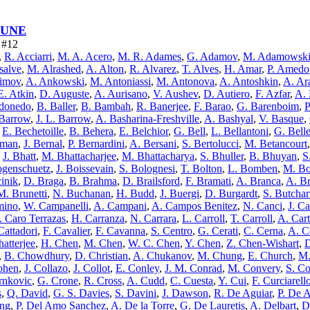
 DUNE
e #12
,
R. Acciarri
,
M. A. Acero
,
M. R. Adames
,
G. Adamov
,
M. Adamowsk
salve
,
M. Alrashed
,
A. Alton
,
R. Alvarez
,
T. Alves
,
H. Amar
,
P. Amedo
imov
,
A. Ankowski
,
M. Antoniassi
,
M. Antonova
,
A. Antoshkin
,
A. Ar
E. Atkin
,
D. Auguste
,
A. Aurisano
,
V. Aushev
,
D. Autiero
,
F. Azfar
,
A.
ldonedo
,
B. Baller
,
B. Bambah
,
R. Banerjee
,
F. Barao
,
G. Barenboim
,
P
Barrow
,
J. L. Barrow
,
A. Basharina-Freshville
,
A. Bashyal
,
V. Basque
,
,
E. Bechetoille
,
B. Behera
,
E. Belchior
,
G. Bell
,
L. Bellantoni
,
G. Belle
kman
,
J. Bernal
,
P. Bernardini
,
A. Bersani
,
S. Bertolucci
,
M. Betancourt
,
J. Bhatt
,
M. Bhattacharjee
,
M. Bhattacharya
,
S. Bhuller
,
B. Bhuyan
,
S
ogenschuetz
,
J. Boissevain
,
S. Bolognesi
,
T. Bolton
,
L. Bomben
,
M. Bo
cinik
,
D. Braga
,
B. Brahma
,
D. Brailsford
,
F. Bramati
,
A. Branca
,
A. Br
M. Brunetti
,
N. Buchanan
,
H. Budd
,
J. Buergi
,
D. Burgardt
,
S. Butchar
mino
,
W. Campanelli
,
A. Campani
,
A. Campos Benitez
,
N. Canci
,
J. C
I. Caro Terrazas
,
H. Carranza
,
N. Carrara
,
L. Carroll
,
T. Carroll
,
A. Cart
Cattadori
,
F. Cavalier
,
F. Cavanna
,
S. Centro
,
G. Cerati
,
C. Cerna
,
A. Ce
atterjee
,
H. Chen
,
M. Chen
,
W. C. Chen
,
Y. Chen
,
Z. Chen-Wishart
,
D
,
B. Chowdhury
,
D. Christian
,
A. Chukanov
,
M. Chung
,
E. Church
,
M.
ohen
,
J. Collazo
,
J. Collot
,
E. Conley
,
J. M. Conrad
,
M. Convery
,
S. Co
rnkovic
,
G. Crone
,
R. Cross
,
A. Cudd
,
C. Cuesta
,
Y. Cui
,
F. Curciarell
s
,
Q. David
,
G. S. Davies
,
S. Davini
,
J. Dawson
,
R. De Aguiar
,
P. De 
ong
,
P. Del Amo Sanchez
,
A. De la Torre
,
G. De Lauretis
,
A. Delbart
,
D