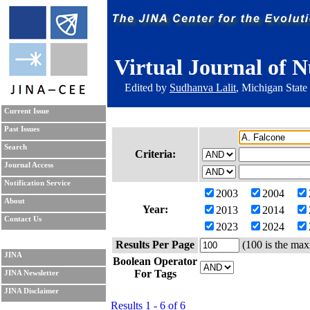
Virtual Journal of N
Edited by
Sudhanva Lalit
, Michigan State
Current Issue
Past Issues
Search
Criteria:
Journal Access
Notification Service
2003
2004
About
Year:
2013
2014
Contact Us
2023
2024
Results Per Page
(100 is the max
JINA
Boolean Operator
For Tags
JINA Newsletter
JINA Disclaimer
Results 1 - 6 of 6