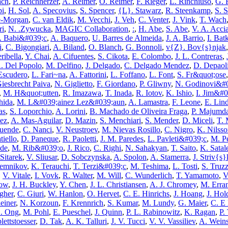
ach
,
P. Reichherzer
,
A. Reimer
,
O. Reimer
,
F. Rieger
,
L. Rinchiuso
,
G. 
pi
,
H. Sol
,
A. Specovius
,
S. Spencer
,
{L}. Stawarz
,
R. Steenkamp
,
S. S
e-Morgan
,
C. van Eldik
,
M. Vecchi
,
J. Veh
,
C. Venter
,
J. Vink
,
T. Wach
ri
,
N. .Zywucka
,
MAGIC Collaboration
,
:
,
H. Abe
,
S. Abe
,
V. A. Accia
. Babi&#039;c
,
A. Baquero
,
U. Barres de Almeida
,
J. A. Barrio
,
I. Ba
i
,
C. Bigongiari
,
A. Biland
,
O. Blanch
,
G. Bonnoli
,
v{Z}. Bov{s}njak
ribella
,
Y. Chai
,
A. Cifuentes
,
S. Cikota
,
E. Colombo
,
J. L. Contreras
,
. Del Popolo
,
M. Delfino
,
J. Delgado
,
C. Delgado Mendez
,
D. Depaol
 Escudero
,
L. Fari~na
,
A. Fattorini
,
L. Foffano
,
L. Font
,
S. Fr&quot;ose
Giesbrecht Paiva
,
N. Giglietto
,
F. Giordano
,
P. Gliwny
,
N. Godinovi&#
,
M. H&quot;utten
,
R. Imazawa
,
T. Inada
,
R. Iotov
,
K. Ishio
,
I. Jim&#
hida
,
M. L&#039;ainez Lez&#039;aun
,
A. Lamastra
,
F. Leone
,
E. Lind
as
,
S. Loporchio
,
A. Lorini
,
B. Machado de Oliveira Fraga
,
P. Majumda
ez
,
A. Mas-Aguilar
,
D. Mazin
,
S. Menchiari
,
S. Mender
,
D. Miceli
,
T. 
uende
,
C. Nanci
,
V. Neustroev
,
M. Nievas Rosillo
,
C. Nigro
,
K. Nilss
tiello
,
D. Paneque
,
R. Paoletti
,
J. M. Paredes
,
L. Pavleti&#039;c
,
M. Pe
de
,
M. Rib&#039;o
,
J. Rico
,
C. Righi
,
N. Sahakyan
,
T. Saito
,
K. Satal
 Sitarek
,
V. Sliusar
,
D. Sobczynska
,
A. Spolon
,
A. Stamerra
,
J. Striv{s
Temnikov
,
K. Terauchi
,
T. Terzi&#039;c
,
M. Teshima
,
L. Tosti
,
S. Truzz
,
V. Vitale
,
I. Vovk
,
R. Walter
,
M. Will
,
C. Wunderlich
,
T. Yamamoto
,
V
ow
,
J. H. Buckley
,
Y. Chen
,
J. L. Christiansen
,
A. J. Chromey
,
M. Erra
gher
,
C. Giuri
,
W. Hanlon
,
O. Hervet
,
C. E. Hinrichs
,
J. Hoang
,
J. Hol
einer
,
N. Korzoun
,
F. Krennrich
,
S. Kumar
,
M. Lundy
,
G. Maier
,
C. E
A. Ong
,
M. Pohl
,
E. Pueschel
,
J. Quinn
,
P. L. Rabinowitz
,
K. Ragan
,
P.
lettstoesser
,
D. Tak
,
A. K. Talluri
,
J. V. Tucci
,
V. V. Vassiliev
,
A. Weins