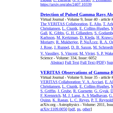
https://arxiv.org/abs/2407.10339
Detection of Pulsed Gamma Rays Ab
Virtual Journal - Volume 9, Issue 40 - article 
The VERITAS Collaboration
,
E. Aliu
,
T. Arl
Christiansen
,
L. Ciupik
,
E. Collins-Hughes
,
M
Gall
,
K. Gibbs
,
G. H. Gillanders
,
S. Godamb
Karlsson
,
M. Kertzman
,
D. Kieda
,
H. Krawc
Moriarty
,
R. Mukherjee
,
P. NuÃ±ez
,
R. A. O
J. Rose
,
J. Ruppel
,
D. B. Saxon
,
M. Schroedt
V. Vassiliev
,
S. Vincent
,
M. Vivier
,
S. P. Wak
Science - Volume: 334, Issue: 6052
Abstract
Full Text
Full Text (PDF)
Sup
VERITAS Observations of Gamma-Ray
Virtual Journal - Volume 9, Issue 35 - article 
VERITAS Collaboration: V. A. Acciari
,
E. A
Christiansen
,
L. Ciupik
,
E. Collins-Hughes
,
M
S. Griffin
,
J. Grube
,
R. Guenette
,
G. Gyuk
,
D
F. Krennrich
,
M. J. Lang
,
A. S Madhavan
,
G.
Quinn
,
K. Ragan
,
L. C. Reyes
,
P. T. Reynold
arXiv.org - Astrophysics - Volume: 2011, Issu
arXiv:1109.0050
[
pdf
,
ps
,
other
]