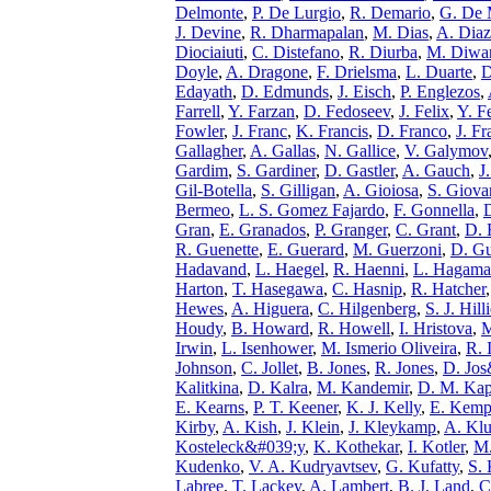
Delmonte
,
P. De Lurgio
,
R. Demario
,
G. De 
J. Devine
,
R. Dharmapalan
,
M. Dias
,
A. Diaz
Diociaiuti
,
C. Distefano
,
R. Diurba
,
M. Diwa
Doyle
,
A. Dragone
,
F. Drielsma
,
L. Duarte
,
D
Edayath
,
D. Edmunds
,
J. Eisch
,
P. Englezos
,
Farrell
,
Y. Farzan
,
D. Fedoseev
,
J. Felix
,
Y. F
Fowler
,
J. Franc
,
K. Francis
,
D. Franco
,
J. Fr
Gallagher
,
A. Gallas
,
N. Gallice
,
V. Galymov
Gardim
,
S. Gardiner
,
D. Gastler
,
A. Gauch
,
J
Gil-Botella
,
S. Gilligan
,
A. Gioiosa
,
S. Giova
Bermeo
,
L. S. Gomez Fajardo
,
F. Gonnella
,
Gran
,
E. Granados
,
P. Granger
,
C. Grant
,
D. 
R. Guenette
,
E. Guerard
,
M. Guerzoni
,
D. Gu
Hadavand
,
L. Haegel
,
R. Haenni
,
L. Hagam
Harton
,
T. Hasegawa
,
C. Hasnip
,
R. Hatcher
Hewes
,
A. Higuera
,
C. Hilgenberg
,
S. J. Hilli
Houdy
,
B. Howard
,
R. Howell
,
I. Hristova
,
M
Irwin
,
L. Isenhower
,
M. Ismerio Oliveira
,
R. 
Johnson
,
C. Jollet
,
B. Jones
,
R. Jones
,
D. Jo
Kalitkina
,
D. Kalra
,
M. Kandemir
,
D. M. Kap
E. Kearns
,
P. T. Keener
,
K. J. Kelly
,
E. Kem
Kirby
,
A. Kish
,
J. Klein
,
J. Kleykamp
,
A. Klu
Kosteleck&#039;y
,
K. Kothekar
,
I. Kotler
,
M.
Kudenko
,
V. A. Kudryavtsev
,
G. Kufatty
,
S.
Labree
,
T. Lackey
,
A. Lambert
,
B. J. Land
,
C