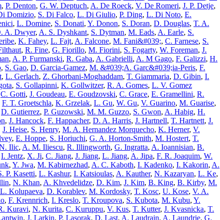
m
,
P. Denton
,
G. W. Deptuch
,
A. De Roeck
,
V. De Romeri
,
J. P. Detje
,
Di Domizio
,
S. Di Falco
,
L. Di Giulio
,
P. Ding
,
L. Di Noto
,
E.
nici
,
L. Domine
,
S. Donati
,
Y. Donon
,
S. Doran
,
D. Douglas
,
T. A.
. A. Dwyer
,
A. S. Dyshkant
,
S. Dytman
,
M. Eads
,
A. Earle
,
S.
eribe
,
K. Fahey
,
L. Fajt
,
A. Falcone
,
M. Fani&#039;
,
C. Farnese
,
S.
Filthaut
,
R. Fine
,
G. Fiorillo
,
M. Fiorini
,
S. Fogarty
,
W. Foreman
,
J.
man
,
A. P. Furmanski
,
R. Gaba
,
A. Gabrielli
,
A. M Gago
,
F. Galizzi
,
H.
o
,
S. Gao
,
D. Garcia-Gamez
,
M. &#039;A. Garc&#039;ia-Peris
,
F.
t
,
L. Gerlach
,
Z. Ghorbani-Moghaddam
,
T. Giammaria
,
D. Gibin
,
I.
gota
,
S. Gollapinni
,
K. Gollwitzer
,
R. A. Gomes
,
L. V. Gomez
,
C. Gotti
,
J. Goudeau
,
E. Goudzovski
,
C. Grace
,
E. Gramellini
,
R.
,
F. T. Groetschla
,
K. Grzelak
,
L. Gu
,
W. Gu
,
V. Guarino
,
M. Guarise
,
,
D. Gutierrez
,
P. Guzowski
,
M. M. Guzzo
,
S. Gwon
,
A. Habig
,
H.
on
,
J. Hancock
,
F. Happacher
,
D. A. Harris
,
J. Hartnell
,
T. Hartnett
,
J.
,
J. Heise
,
S. Henry
,
M. A. Hernandez Morquecho
,
K. Herner
,
V.
lvey
,
E. Hoppe
,
S. Horiuchi
,
G. A. Horton-Smith
,
M. Hostert
,
T.
N. Ilic
,
A. M. Iliescu
,
R. Illingworth
,
G. Ingratta
,
A. Ioannisian
,
B.
,
I. Jentz
,
X. Ji
,
C. Jiang
,
J. Jiang
,
L. Jiang
,
A. Jipa
,
F. R. Joaquim
,
W.
unk
,
Y. Jwa
,
M. Kabirnezhad
,
A. C. Kaboth
,
I. Kadenko
,
I. Kakorin
,
A.
S. P. Kasetti
,
L. Kashur
,
I. Katsioulas
,
A. Kauther
,
N. Kazaryan
,
L. Ke
,
lin
,
N. Khan
,
A. Khvedelidze
,
D. Kim
,
J. Kim
,
B. King
,
B. Kirby
,
M.
L. Kolupaeva
,
D. Korablev
,
M. Kordosky
,
T. Kosc
,
U. Kose
,
V. A.
ko
,
F. Krennrich
,
I. Kreslo
,
T. Kroupova
,
S. Kubota
,
M. Kubu
,
Y.
R. Kuravi
,
N. Kurita
,
C. Kuruppu
,
V. Kus
,
T. Kutter
,
J. Kvasnicka
,
T.
Lantwin
,
J. Larkin
,
P. Lasorak
,
D. Last
,
A. Laudrain
,
A. Laundrie
,
G.