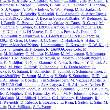
Rowell
,
B. Rudak
,
V. Sahakian
,
S. Sailer
,
A. Santangelo
,
M. Sasaki
,
J.
teinmassl
,
C. Steppa
,
I. Sushch
,
H. Suzuki
,
T. Takahashi
,
T. Tanaka
,
T.
,
S. J. Wagner
,
A. Wierzcholska
,
Yu Wun Wong
,
M. Zacharias
,
D.
ri
,
I. Agudo
,
T. Aniello
,
S. Ansoldi
,
L. A. Antonelli
,
A. Arbet Engels
,
tkovi&#039;c
,
J. Baxter
,
J. Becerra Gonz&#039;alez
,
W. Bednarek
,
E.
,
I. Burelli
,
G. Busetto
,
A. Campoy Ordaz
,
A. Carosi
,
R. Carosi
,
M.
J. Cortina
,
S. Covino
,
G. D&#039;Amico
,
V. D&#039;Elia
,
P. Da
i
,
F. Di Pierro
,
L. Di Venere
,
D. Dominis Prester
,
A. Donini
,
D.
,
S. Fukami
,
Y. Fukazawa
,
R. J. Garc&#039;ia L&#039;opez
,
M.
039;c
,
R. Grau
,
D. Green
,
J. G. Green
,
D. Hadasch
,
A. Hahn
,
T.
039;enez Mart&#039;inez
,
J. Jormanainen
,
D. Kerszberg
,
G. W. Kluge
,
fors
,
S. Lombardi
,
F. Longo
,
R. L&#039;opez-Coto
,
M.
r
,
M. Makariev
,
G. Maneva
,
N. Mang
,
M. Manganaro
,
S. Mangano
,
Miener
,
J. M. Miranda
,
R. Mirzoyan
,
M. Molero Gonz&#039;alez
,
E.
on
,
K. Nishijima
,
T. Njoh Ekoume
,
K. Noda
,
S. Nozaki
,
Y. Ohtani
,
A.
rsic
,
M. Pihet
,
G. Pirola
,
F. Podobnik
,
P. G. Prada Moroni
,
E.
ecka
,
F. G. Saturni
,
B. Schleicher
,
K. Schmidt
,
F. Schmuckermaier
,
J.
}kovi&#039;c
,
D. Strom
,
M. Strzys
,
Y. Suda
,
S. Suutarinen
,
H. Tajima
,
i
,
A. Tutone
,
S. Ubach
,
J. van Scherpenberg
,
M. Vazquez Acosta
,
S.
ERITAS Collaboration
,
:
,
A. Acharyya
,
C. B. Adams
,
A. Archer
,
P.
ndo
,
M. Escobar Godoy
,
A. Falcone
,
S. Feldman
,
Q. Feng
,
J. P. Finley
,
der
,
Z. Hughes
,
T. B. Humensky
,
W. Jin
,
M. N. Johnson
,
P. Kaaret
,
M.
 McGrath
,
M. J. Millard
,
J. Millis
,
C. L. Mooney
,
P. Moriarty
,
R.
 T. Reynolds
,
D. Ribeiro
,
E. Roache
,
J. L. Ryan
,
I. Sadeh
,
L. Saha
,
M.
tein
,
D. A. Williams
,
S. L. Wong