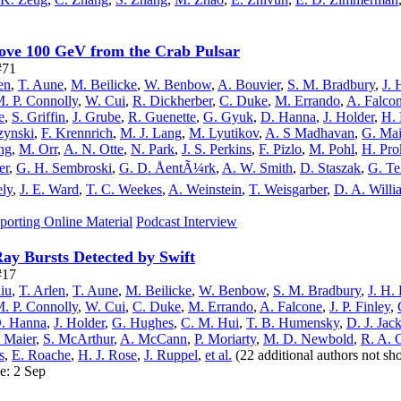
ove 100 GeV from the Crab Pulsar
#71
en
,
T. Aune
,
M. Beilicke
,
W. Benbow
,
A. Bouvier
,
S. M. Bradbury
,
J. 
. P. Connolly
,
W. Cui
,
R. Dickherber
,
C. Duke
,
M. Errando
,
A. Falco
e
,
S. Griffin
,
J. Grube
,
R. Guenette
,
G. Gyuk
,
D. Hanna
,
J. Holder
,
H.
zynski
,
F. Krennrich
,
M. J. Lang
,
M. Lyutikov
,
A. S Madhavan
,
G. Mai
ng
,
M. Orr
,
A. N. Otte
,
N. Park
,
J. S. Perkins
,
F. Pizlo
,
M. Pohl
,
H. Pr
er
,
G. H. Sembroski
,
G. D. ÅentÃ¼rk
,
A. W. Smith
,
D. Staszak
,
G. Te
ely
,
J. E. Ward
,
T. C. Weekes
,
A. Weinstein
,
T. Weisgarber
,
D. A. Willi
porting Online Material
Podcast Interview
 Bursts Detected by Swift
#17
liu
,
T. Arlen
,
T. Aune
,
M. Beilicke
,
W. Benbow
,
S. M. Bradbury
,
J. H.
. P. Connolly
,
W. Cui
,
C. Duke
,
M. Errando
,
A. Falcone
,
J. P. Finley
,
. Hanna
,
J. Holder
,
G. Hughes
,
C. M. Hui
,
T. B. Humensky
,
D. J. Jac
 Maier
,
S. McArthur
,
A. McCann
,
P. Moriarty
,
M. D. Newbold
,
R. A. 
s
,
E. Roache
,
H. J. Rose
,
J. Ruppel
,
et al.
(22 additional authors not s
e: 2 Sep