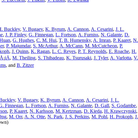
H. Buckley
,
V. Bugaev
,
K. Byrum
,
A. Cannon
,
A. Cesarini
,
J. L.
ne
,
J. P. Finley
,
G. Finnegan
,
L. Fortson
,
A. Furniss
,
N. Galante
,
D.
 Huan
,
G. Hughes
,
C. M. Hui
,
T. B. Humensky
,
A. Imran
,
P. Kaaret
,
N.
er
,
P. Majumdar
,
S. McArthur
,
A. McCann
,
M. McCutcheon
,
P.
okoph
,
J. Quinn
,
K. Ragan
,
L. C. Reyes
,
P. T. Reynolds
,
E. Roache
,
H.
Å¡iÄ
,
M. Theiling
,
S. Thibadeau
,
K. Tsurusaki
,
J. Tyler
,
A. Varlotta
,
V.
ams
,
and
B. Zitzer
 Buckley
,
V. Bugaev
,
K. Byrum
,
A. Cannon
,
A. Cesarini
,
J. L.
G. Finnegan
,
L. Fortson
,
A. Furniss
,
N. Galante
,
D. Gall
,
S. Godambe
,
kson
,
P. Kaaret
,
N. Karlsson
,
M. Kertzman
,
D. Kieda
,
H. Krawczynski
,
Ong
,
M. Orr
,
A. N. Otte
,
N. Park
,
J. S. Perkins
,
M. Pohl
,
H. Prokoph
,
J.
hown)