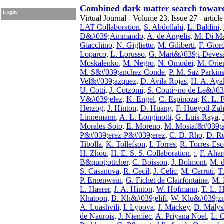
Combined dark matter search towar
Login
Virtual Journal - Volume 23, Issue 27 - articl
LAT Collaboration
,
S. Abdollahi
,
L. Baldini
,
D&#039;Ammando
,
A. de Angelis
,
M. Di M
Giacchino
,
N. Giglietto
,
M. Giliberti
,
F. Gior
Loparco
,
L. Lorusso
,
G. Mart&#039;i-Deves
Moskalenko
,
M. Negro
,
N. Omodei
,
M. Orien
M. S&#039;anchez-Conde
,
P. M. Saz Parkin
Vel&#039;azquez
,
D. Avila Rojas
,
H. A. Ayal
U. Cotti
,
J. Cotzomi
,
S. Couti~no de Le&#03
V&#039;elez
,
K. Engel
,
C. Espinoza
,
K. L. 
Herzog
,
J. Hinton
,
D. Huang
,
F. Hueyotl-Zah
Linnemann
,
A. L. Longinotti
,
G. Luis-Raya
,
Morales-Soto
,
E. Moreno
,
M. Mostaf&#039;
P&#039;erez-P&#039;erez
,
C. D. Rho
,
D. R
Tibolla
,
K. Tollefson
,
I. Torres
,
R. Torres-Es
H. Zhou
,
H. E. S. S. Collaboration
,
:
,
F. Ahar
B&quot;ottcher
,
C. Boisson
,
J. Bolmont
,
M. 
S. Casanova
,
R. Cecil
,
J. Celic
,
M. Cerruti
,
T
P. Ernenwein
,
G. Fichet de Clairfontaine
,
M. 
L. Haerer
,
J. A. Hinton
,
W. Hofmann
,
T. L. 
Khatoon
,
B. Kh&#039;elifi
,
W. Klu&#039;zn
A. Luashvili
,
I. Lypova
,
J. Mackey
,
D. Malys
de Naurois
,
J. Niemiec
,
A. Priyana Noel
,
L. 