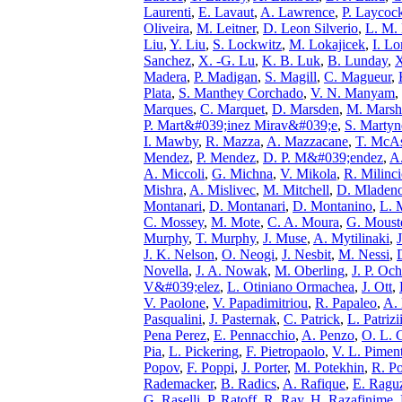
Laurenti
,
E. Lavaut
,
A. Lawrence
,
P. Laycoc
Oliveira
,
M. Leitner
,
D. Leon Silverio
,
L. M.
Liu
,
Y. Liu
,
S. Lockwitz
,
M. Lokajicek
,
I. L
Sanchez
,
X. -G. Lu
,
K. B. Luk
,
B. Lunday
,
X
Madera
,
P. Madigan
,
S. Magill
,
C. Magueur
,
Plata
,
S. Manthey Corchado
,
V. N. Manyam
,
Marques
,
C. Marquet
,
D. Marsden
,
M. Marsh
P. Mart&#039;inez Mirav&#039;e
,
S. Marty
I. Mawby
,
R. Mazza
,
A. Mazzacane
,
T. McAs
Mendez
,
P. Mendez
,
D. P. M&#039;endez
,
A.
A. Miccoli
,
G. Michna
,
V. Mikola
,
R. Milinci
Mishra
,
A. Mislivec
,
M. Mitchell
,
D. Mladen
Montanari
,
D. Montanari
,
D. Montanino
,
L. 
C. Mossey
,
M. Mote
,
C. A. Moura
,
G. Moust
Murphy
,
T. Murphy
,
J. Muse
,
A. Mytilinaki
,
J. K. Nelson
,
O. Neogi
,
J. Nesbit
,
M. Nessi
,
Novella
,
J. A. Nowak
,
M. Oberling
,
J. P. Oc
V&#039;elez
,
L. Otiniano Ormachea
,
J. Ott
,
V. Paolone
,
V. Papadimitriou
,
R. Papaleo
,
A. 
Pasqualini
,
J. Pasternak
,
C. Patrick
,
L. Patrizi
Pena Perez
,
E. Pennacchio
,
A. Penzo
,
O. L. 
Pia
,
L. Pickering
,
F. Pietropaolo
,
V. L. Piment
Popov
,
F. Poppi
,
J. Porter
,
M. Potekhin
,
R. P
Rademacker
,
B. Radics
,
A. Rafique
,
E. Ragu
G. Raselli
,
P. Ratoff
,
R. Ray
,
H. Razafinime
,