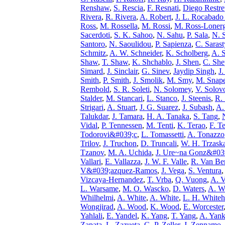
Renshaw
,
S. Rescia
,
F. Resnati
,
Diego Restr
Rivera
,
R. Rivera
,
A. Robert
,
J. L. Rocabado
Ross
,
M. Rossella
,
M. Rossi
,
M. Ross-Loner
Sacerdoti
,
S. K. Sahoo
,
N. Sahu
,
P. Sala
,
N. 
Santoro
,
N. Saoulidou
,
P. Sapienza
,
C. Sarast
Schmitz
,
A. W. Schneider
,
K. Scholberg
,
A. S
Shaw
,
T. Shaw
,
K. Shchablo
,
J. Shen
,
C. She
Simard
,
J. Sinclair
,
G. Sinev
,
Jaydip Singh
,
J.
Smith
,
P. Smith
,
J. Smolik
,
M. Smy
,
M. Snap
Rembold
,
S. R. Soleti
,
N. Solomey
,
V. Solov
Stalder
,
M. Stancari
,
L. Stanco
,
J. Steenis
,
R. 
Strigari
,
A. Stuart
,
J. G. Suarez
,
J. Subash
,
A.
Talukdar
,
J. Tamara
,
H. A. Tanaka
,
S. Tang
,
Vidal
,
P. Tennessen
,
M. Tenti
,
K. Terao
,
F. T
Todorovi&#039;c
,
L. Tomassetti
,
A. Tonazzo
Trilov
,
J. Truchon
,
D. Truncali
,
W. H. Trzask
Tzanov
,
M. A. Uchida
,
J. Ure~na Gonz&#039
Vallari
,
E. Vallazza
,
J. W. F. Valle
,
R. Van Be
V&#039;azquez-Ramos
,
J. Vega
,
S. Ventura
,
Vizcaya-Hernandez
,
T. Vrba
,
Q. Vuong
,
A. V
L. Warsame
,
M. O. Wascko
,
D. Waters
,
A. W
Whilhelmi
,
A. White
,
A. White
,
L. H. White
Wongjirad
,
A. Wood
,
K. Wood
,
E. Worcester
Yahlali
,
E. Yandel
,
K. Yang
,
T. Yang
,
A. Yank
Zapata
,
L. Zazueta
,
G. P. Zeller
,
J. Zennamo
,