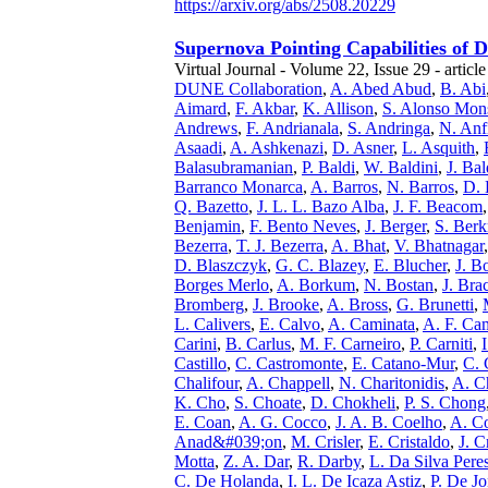
https://arxiv.org/abs/2508.20229
Supernova Pointing Capabilities of
Virtual Journal - Volume 22, Issue 29 - articl
DUNE Collaboration
,
A. Abed Abud
,
B. Abi
Aimard
,
F. Akbar
,
K. Allison
,
S. Alonso Mon
Andrews
,
F. Andrianala
,
S. Andringa
,
N. Anf
Asaadi
,
A. Ashkenazi
,
D. Asner
,
L. Asquith
,
Balasubramanian
,
P. Baldi
,
W. Baldini
,
J. Ba
Barranco Monarca
,
A. Barros
,
N. Barros
,
D. 
Q. Bazetto
,
J. L. L. Bazo Alba
,
J. F. Beacom
Benjamin
,
F. Bento Neves
,
J. Berger
,
S. Ber
Bezerra
,
T. J. Bezerra
,
A. Bhat
,
V. Bhatnagar
D. Blaszczyk
,
G. C. Blazey
,
E. Blucher
,
J. B
Borges Merlo
,
A. Borkum
,
N. Bostan
,
J. Bra
Bromberg
,
J. Brooke
,
A. Bross
,
G. Brunetti
,
L. Calivers
,
E. Calvo
,
A. Caminata
,
A. F. Ca
Carini
,
B. Carlus
,
M. F. Carneiro
,
P. Carniti
,
Castillo
,
C. Castromonte
,
E. Catano-Mur
,
C. 
Chalifour
,
A. Chappell
,
N. Charitonidis
,
A. Ch
K. Cho
,
S. Choate
,
D. Chokheli
,
P. S. Chong
E. Coan
,
A. G. Cocco
,
J. A. B. Coelho
,
A. C
Anad&#039;on
,
M. Crisler
,
E. Cristaldo
,
J. C
Motta
,
Z. A. Dar
,
R. Darby
,
L. Da Silva Pere
C. De Holanda
,
I. L. De Icaza Astiz
,
P. De J