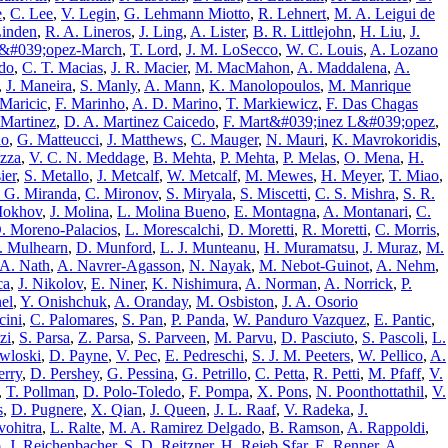
e
,
C. Lee
,
V. Legin
,
G. Lehmann Miotto
,
R. Lehnert
,
M. A. Leigui de
Linden
,
R. A. Lineros
,
J. Ling
,
A. Lister
,
B. R. Littlejohn
,
H. Liu
,
J.
&#039;opez-March
,
T. Lord
,
J. M. LoSecco
,
W. C. Louis
,
A. Lozano
do
,
C. T. Macias
,
J. R. Macier
,
M. MacMahon
,
A. Maddalena
,
A.
,
J. Maneira
,
S. Manly
,
A. Mann
,
K. Manolopoulos
,
M. Manrique
 Maricic
,
F. Marinho
,
A. D. Marino
,
T. Markiewicz
,
F. Das Chagas
 Martinez
,
D. A. Martinez Caicedo
,
F. Mart&#039;inez L&#039;opez
,
no
,
G. Matteucci
,
J. Matthews
,
C. Mauger
,
N. Mauri
,
K. Mavrokoridis
,
zza
,
V. C. N. Meddage
,
B. Mehta
,
P. Mehta
,
P. Melas
,
O. Mena
,
H.
ier
,
S. Metallo
,
J. Metcalf
,
W. Metcalf
,
M. Mewes
,
H. Meyer
,
T. Miao
,
 G. Miranda
,
C. Mironov
,
S. Miryala
,
S. Miscetti
,
C. S. Mishra
,
S. R.
Mokhov
,
J. Molina
,
L. Molina Bueno
,
E. Montagna
,
A. Montanari
,
C.
. Moreno-Palacios
,
L. Morescalchi
,
D. Moretti
,
R. Moretti
,
C. Morris
,
. Mulhearn
,
D. Munford
,
L. J. Munteanu
,
H. Muramatsu
,
J. Muraz
,
M.
A. Nath
,
A. Navrer-Agasson
,
N. Nayak
,
M. Nebot-Guinot
,
A. Nehm
,
ca
,
J. Nikolov
,
E. Niner
,
K. Nishimura
,
A. Norman
,
A. Norrick
,
P.
el
,
Y. Onishchuk
,
A. Oranday
,
M. Osbiston
,
J. A. Osorio
cini
,
C. Palomares
,
S. Pan
,
P. Panda
,
W. Panduro Vazquez
,
E. Pantic
,
zi
,
S. Parsa
,
Z. Parsa
,
S. Parveen
,
M. Parvu
,
D. Pasciuto
,
S. Pascoli
,
L.
wloski
,
D. Payne
,
V. Pec
,
E. Pedreschi
,
S. J. M. Peeters
,
W. Pellico
,
A.
erry
,
D. Pershey
,
G. Pessina
,
G. Petrillo
,
C. Petta
,
R. Petti
,
M. Pfaff
,
V.
,
T. Pollman
,
D. Polo-Toledo
,
F. Pompa
,
X. Pons
,
N. Poonthottathil
,
V.
s
,
D. Pugnere
,
X. Qian
,
J. Queen
,
J. L. Raaf
,
V. Radeka
,
J.
vohitra
,
L. Ralte
,
M. A. Ramirez Delgado
,
B. Ramson
,
A. Rappoldi
,
o
,
J. Reichenbacher
,
S. D. Reitzner
,
H. Rejeb Sfar
,
E. Renner
,
A.