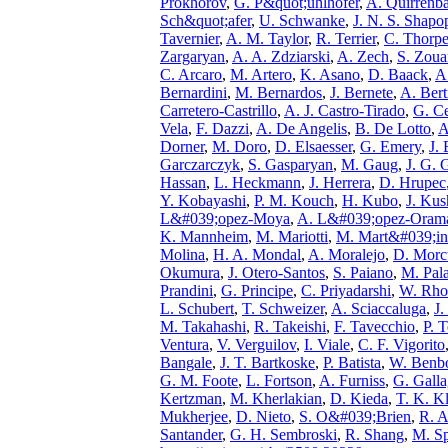
Prokhorov
,
G. P&quot;uhlhofer
,
A. Quirrenb
Sch&quot;afer
,
U. Schwanke
,
J. N. S. Shapo
Tavernier
,
A. M. Taylor
,
R. Terrier
,
C. Thorp
Zargaryan
,
A. A. Zdziarski
,
A. Zech
,
S. Zoua
C. Arcaro
,
M. Artero
,
K. Asano
,
D. Baack
,
A
Bernardini
,
M. Bernardos
,
J. Bernete
,
A. Bert
Carretero-Castrillo
,
A. J. Castro-Tirado
,
G. Ce
Vela
,
F. Dazzi
,
A. De Angelis
,
B. De Lotto
,
A
Dorner
,
M. Doro
,
D. Elsaesser
,
G. Emery
,
J.
Garczarczyk
,
S. Gasparyan
,
M. Gaug
,
J. G. 
Hassan
,
L. Heckmann
,
J. Herrera
,
D. Hrupec
Y. Kobayashi
,
P. M. Kouch
,
H. Kubo
,
J. Kus
L&#039;opez-Moya
,
A. L&#039;opez-Oram
K. Mannheim
,
M. Mariotti
,
M. Mart&#039;in
Molina
,
H. A. Mondal
,
A. Moralejo
,
D. Morc
Okumura
,
J. Otero-Santos
,
S. Paiano
,
M. Pala
Prandini
,
G. Principe
,
C. Priyadarshi
,
W. Rho
L. Schubert
,
T. Schweizer
,
A. Sciaccaluga
,
J.
M. Takahashi
,
R. Takeishi
,
F. Tavecchio
,
P. 
Ventura
,
V. Verguilov
,
I. Viale
,
C. F. Vigorito
Bangale
,
J. T. Bartkoske
,
P. Batista
,
W. Benb
G. M. Foote
,
L. Fortson
,
A. Furniss
,
G. Galla
Kertzman
,
M. Kherlakian
,
D. Kieda
,
T. K. Kl
Mukherjee
,
D. Nieto
,
S. O&#039;Brien
,
R. 
Santander
,
G. H. Sembroski
,
R. Shang
,
M. Sp