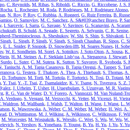
epo
,
C. Reynolds
,
M. Ribas
,
S. Riboldi
,
C. Riccio
,
G. Riccobene
,
J. S. 
 Rocha
,
L. Rochester
,
M. Roda
,
P. Rodrigues
,
M. J. Rodriguez Alonso
,
gan
,
N. Roy
,
P. Roy
,
C. Rubbia
,
A. Ruggeri
,
G. Ruiz Ferreira
,
B. Russe
Samios
,
O. Samoylov
,
M. C. Sanchez
,
A. S&#039;anchez Bravo
,
P. Sa
y
,
I. Sarcevic
,
I. Sarra
,
G. Savage
,
V. Savinov
,
G. Scanavini
,
A. Scaram
chukraft
,
B. Schuld
,
A. Segade
,
E. Segreto
,
A. Selyunin
,
C. R. Senise
pherd-Themistocleous
,
A. Sheshukov
,
W. Shi
,
S. Shin
,
S. Shivakoti
,
I.
 Singh
,
L. Singh
,
P. Singh
,
V. Singh
,
S. Singh Chauhan
,
R. Sipos
,
C. S
e
,
E. L. Snider
,
P. Snopok
,
D. Snowden-Ifft
,
M. Soares Nunes
,
H. Sobe
ov
,
W. E. Sondheim
,
M. Sorel
,
A. Sotnikov
,
J. Soto-Oton
,
A. Sousa
,
K.
Stein
,
H. M. Steiner
,
A. F. Steklain Lisb^oa
,
A. Stepanova
,
J. Stewart
,
 Surdo
,
L. Suter
,
C. M. Sutera
,
K. Sutton
,
Y. Suvorov
,
R. Svoboda
,
S. 
N. Taniuchi
,
A. M. Tapia Casanova
,
B. Tapia Oregui
,
A. Tapper
,
S. Tar
erranova
,
G. Testera
,
T. Thakore
,
A. Thea
,
A. Thiebault
,
S. Thomas
,
A.
,
D. Torbunov
,
M. Torti
,
M. Tortola
,
F. Tortorici
,
N. Tosi
,
D. Totani
,
M.
a
,
Y. Tsai
,
Y. -T. Tsai
,
Z. Tsamalaidze
,
K. V. Tsang
,
N. Tsverava
,
S. Z. 
;alez
,
J. Urheim
,
T. Usher
,
H. Utaegbulam
,
S. Uzunyan
,
M. R. Vagins
rg
,
R. G. Van de Water
,
D. V. Forero
,
A. Vannozzi
,
M. Van Nuland-Tro
A. Verdugo
,
S. Vergani
,
M. Verzocchi
,
K. Vetter
,
M. Vicenzi
,
H. Vieir
. Waldron
,
M. Wallbank
,
J. Walsh
,
T. Walton
,
H. Wang
,
J. Wang
,
L. W
atson
,
K. Wawrowska
,
A. Weber
,
C. M. Weber
,
M. Weber
,
H. Wei
,
A. 
head
,
D. Whittington
,
M. J. Wilking
,
A. Wilkinson
,
C. Wilkinson
,
F. Wi
,
M. Worcester
,
M. Wospakrik
,
K. Wresilo
,
C. Wret
,
S. Wu
,
W. Wu
,
W.
elevich
,
N. Yershov
,
K. Yonehara
,
T. Young
,
B. Yu
,
H. Yu
,
J. Yu
,
Y. Yu
K. Zeug
,
C. Zhang
,
S. Zhang
,
M. Zhao
,
E. Zhivun
,
E. D. Zimmerman