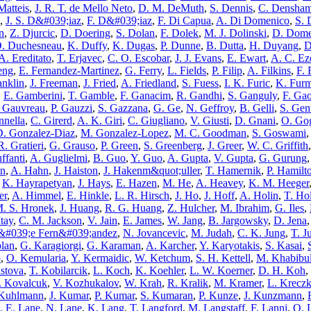
Matteis
,
J. R. T. de Mello Neto
,
D. M. DeMuth
,
S. Dennis
,
C. Densha
,
J. S. D&#039;iaz
,
F. D&#039;iaz
,
F. Di Capua
,
A. Di Domenico
,
S. 
n
,
Z. Djurcic
,
D. Doering
,
S. Dolan
,
F. Dolek
,
M. J. Dolinski
,
D. Dome
. Duchesneau
,
K. Duffy
,
K. Dugas
,
P. Dunne
,
B. Dutta
,
H. Duyang
,
D
A. Ereditato
,
T. Erjavec
,
C. O. Escobar
,
J. J. Evans
,
E. Ewart
,
A. C. Ez
eng
,
E. Fernandez-Martinez
,
G. Ferry
,
L. Fields
,
P. Filip
,
A. Filkins
,
F. 
anklin
,
J. Freeman
,
J. Fried
,
A. Friedland
,
S. Fuess
,
I. K. Furic
,
K. Fur
,
E. Gamberini
,
T. Gamble
,
F. Ganacim
,
R. Gandhi
,
S. Ganguly
,
F. Ga
. Gauvreau
,
P. Gauzzi
,
S. Gazzana
,
G. Ge
,
N. Geffroy
,
B. Gelli
,
S. Gen
nnella
,
C. Girerd
,
A. K. Giri
,
C. Giugliano
,
V. Giusti
,
D. Gnani
,
O. Go
D. Gonzalez-Diaz
,
M. Gonzalez-Lopez
,
M. C. Goodman
,
S. Goswami
R. Gratieri
,
G. Grauso
,
P. Green
,
S. Greenberg
,
J. Greer
,
W. C. Griffith
ffanti
,
A. Guglielmi
,
B. Guo
,
Y. Guo
,
A. Gupta
,
V. Gupta
,
G. Gurung
an
,
A. Hahn
,
J. Haiston
,
J. Hakenm&quot;uller
,
T. Hamernik
,
P. Hamilt
,
K. Hayrapetyan
,
J. Hays
,
E. Hazen
,
M. He
,
A. Heavey
,
K. M. Heeger
er
,
A. Himmel
,
E. Hinkle
,
L. R. Hirsch
,
J. Ho
,
J. Hoff
,
A. Holin
,
T. Ho
. S. Hronek
,
J. Huang
,
R. G. Huang
,
Z. Hulcher
,
M. Ibrahim
,
G. Iles
,
Itay
,
C. M. Jackson
,
V. Jain
,
E. James
,
W. Jang
,
B. Jargowsky
,
D. Jena
s&#039;e Fern&#039;andez
,
N. Jovancevic
,
M. Judah
,
C. K. Jung
,
T. J
lan
,
G. Karagiorgi
,
G. Karaman
,
A. Karcher
,
Y. Karyotakis
,
S. Kasai
,
p
,
O. Kemularia
,
Y. Kermaidic
,
W. Ketchum
,
S. H. Kettell
,
M. Khabibul
stova
,
T. Kobilarcik
,
L. Koch
,
K. Koehler
,
L. W. Koerner
,
D. H. Koh
,
 Kovalcuk
,
V. Kozhukalov
,
W. Krah
,
R. Kralik
,
M. Kramer
,
L. Krecz
 Kuhlmann
,
J. Kumar
,
P. Kumar
,
S. Kumaran
,
P. Kunze
,
J. Kunzmann
,
. E. Lane
,
N. Lane
,
K. Lang
,
T. Langford
,
M. Langstaff
,
F. Lanni
,
O. 