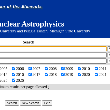
uclear Astrophysics
 University and
Pelagia Tsintari
, Michigan State University
Search
2005
2006
2007
2008
2009
2010
2011
2015
2016
2017
2018
2019
2020
2021
2025
2026
imum results per page allowed.)