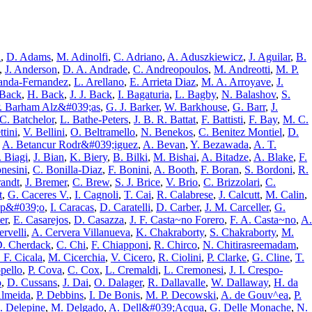
i
,
D. Adams
,
M. Adinolfi
,
C. Adriano
,
A. Aduszkiewicz
,
J. Aguilar
,
B.
,
J. Anderson
,
D. A. Andrade
,
C. Andreopoulos
,
M. Andreotti
,
M. P.
anda-Fernandez
,
L. Arellano
,
E. Arrieta Diaz
,
M. A. Arroyave
,
J.
 Back
,
H. Back
,
J. J. Back
,
I. Bagaturia
,
L. Bagby
,
N. Balashov
,
S.
. Barham Alz&#039;as
,
G. J. Barker
,
W. Barkhouse
,
G. Barr
,
J.
C. Batchelor
,
L. Bathe-Peters
,
J. B. R. Battat
,
F. Battisti
,
F. Bay
,
M. C.
ttini
,
V. Bellini
,
O. Beltramello
,
N. Benekos
,
C. Benitez Montiel
,
D.
,
A. Betancur Rodr&#039;iguez
,
A. Bevan
,
Y. Bezawada
,
A. T.
. Biagi
,
J. Bian
,
K. Biery
,
B. Bilki
,
M. Bishai
,
A. Bitadze
,
A. Blake
,
F.
nesini
,
C. Bonilla-Diaz
,
F. Bonini
,
A. Booth
,
F. Boran
,
S. Bordoni
,
R.
andt
,
J. Bremer
,
C. Brew
,
S. J. Brice
,
V. Brio
,
C. Brizzolari
,
C.
t
,
G. Caceres V.
,
I. Cagnoli
,
T. Cai
,
R. Calabrese
,
J. Calcutt
,
M. Calin
,
ap&#039;o
,
I. Caracas
,
D. Caratelli
,
D. Carber
,
J. M. Carceller
,
G.
er
,
E. Casarejos
,
D. Casazza
,
J. F. Casta~no Forero
,
F. A. Casta~no
,
A.
rvelli
,
A. Cervera Villanueva
,
K. Chakraborty
,
S. Chakraborty
,
M.
. Cherdack
,
C. Chi
,
F. Chiapponi
,
R. Chirco
,
N. Chitirasreemadam
,
 F. Cicala
,
M. Cicerchia
,
V. Cicero
,
R. Ciolini
,
P. Clarke
,
G. Cline
,
T.
pello
,
P. Cova
,
C. Cox
,
L. Cremaldi
,
L. Cremonesi
,
J. I. Crespo-
o
,
D. Cussans
,
J. Dai
,
O. Dalager
,
R. Dallavalle
,
W. Dallaway
,
H. da
Almeida
,
P. Debbins
,
I. De Bonis
,
M. P. Decowski
,
A. de Gouv^ea
,
P.
. Delepine
,
M. Delgado
,
A. Dell&#039;Acqua
,
G. Delle Monache
,
N.