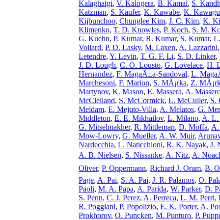
Kalaghatgi
,
V. Kalogera
,
B. Kamai
,
S. Kand
Katzman
,
S. Kaufer
,
K. Kawabe
,
K. Kawagu
Kijbunchoo
,
Chunglee Kim
,
J. C. Kim
,
K. K
Klimenko
,
T. D. Knowles
,
P. Koch
,
S. M. K
G. Kuehn
,
P. Kumar
,
R. Kumar
,
S. Kumar
,
L
Vollard
,
P. D. Lasky
,
M. Laxen
,
A. Lazzarini
Letendre
,
Y. Levin
,
T. G. F. Li
,
S. D. Linker
,
J. D. Lough
,
C. O. Lousto
,
G. Lovelace
,
H. 
Hernandez
,
F. MagaÃ±a-Sandoval
,
L. Maga
Marchesoni
,
F. Marion
,
S. MÃ¡rka
,
Z. MÃ¡r
Martynov
,
K. Mason
,
E. Massera
,
A. Massero
McClelland
,
S. McCormick
,
L. McCuller
,
S.
Meidam
,
E. Mejuto-Villa
,
A. Melatos
,
G. Men
Middleton
,
E. E. Mikhailov
,
L. Milano
,
A. L.
G. Mitselmakher
,
R. Mittleman
,
D. Moffa
,
A.
Mow-Lowry
,
G. Mueller
,
A. W. Muir
,
Arunav
Nardecchia
,
L. Naticchioni
,
R. K. Nayak
,
J. 
A. B. Nielsen
,
S. Nissanke
,
A. Nitz
,
A. Noac
Oliver
,
P. Oppermann
,
Richard J. Oram
,
B. Oâ
Page
,
A. Pai
,
S. A. Pai
,
J. R. Palamos
,
O. Pal
Paoli
,
M. A. Papa
,
A. Parida
,
W. Parker
,
D. P
S. Penn
,
C. J. Perez
,
A. Perreca
,
L. M. Perri
,
R. Poggiani
,
P. Popolizio
,
E. K. Porter
,
A. Po
Prokhorov
,
O. Puncken
,
M. Punturo
,
P. Pupp