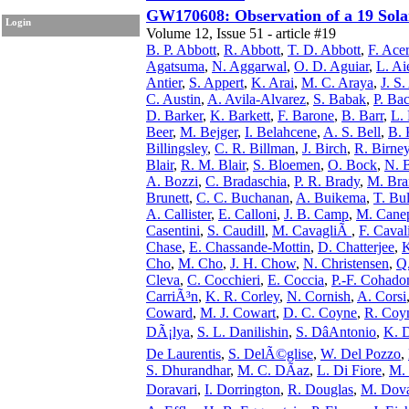
GW170608: Observation of a 19 Sola
Login
Volume 12, Issue 51 - article #19
B. P. Abbott
,
R. Abbott
,
T. D. Abbott
,
F. Ace
Agatsuma
,
N. Aggarwal
,
O. D. Aguiar
,
L. Ai
Antier
,
S. Appert
,
K. Arai
,
M. C. Araya
,
J. S
C. Austin
,
A. Avila-Alvarez
,
S. Babak
,
P. Ba
D. Barker
,
K. Barkett
,
F. Barone
,
B. Barr
,
L. 
Beer
,
M. Bejger
,
I. Belahcene
,
A. S. Bell
,
B. 
Billingsley
,
C. R. Billman
,
J. Birch
,
R. Birne
Blair
,
R. M. Blair
,
S. Bloemen
,
O. Bock
,
N. 
A. Bozzi
,
C. Bradaschia
,
P. R. Brady
,
M. Bra
Brunett
,
C. C. Buchanan
,
A. Buikema
,
T. Bul
A. Callister
,
E. Calloni
,
J. B. Camp
,
M. Cane
Casentini
,
S. Caudill
,
M. CavagliÃ
,
F. Caval
Chase
,
E. Chassande-Mottin
,
D. Chatterjee
,
K
Cho
,
M. Cho
,
J. H. Chow
,
N. Christensen
,
Q
Cleva
,
C. Cocchieri
,
E. Coccia
,
P.-F. Cohado
CarriÃ³n
,
K. R. Corley
,
N. Cornish
,
A. Corsi
Coward
,
M. J. Cowart
,
D. C. Coyne
,
R. Coy
DÃ¡lya
,
S. L. Danilishin
,
S. DâAntonio
,
K. 
De Laurentis
,
S. DelÃ©glise
,
W. Del Pozzo
,
S. Dhurandhar
,
M. C. DÃ­az
,
L. Di Fiore
,
M. 
Doravari
,
I. Dorrington
,
R. Douglas
,
M. Dova