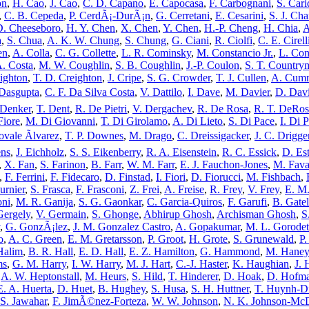
on
,
H. Cao
,
J. Cao
,
C. D. Capano
,
E. Capocasa
,
F. Carbognani
,
S. Cari
,
C. B. Cepeda
,
P. CerdÃ¡-DurÃ¡n
,
G. Cerretani
,
E. Cesarini
,
S. J. Ch
D. Cheeseboro
,
H. Y. Chen
,
X. Chen
,
Y. Chen
,
H.-P. Cheng
,
H. Chia
,
A
a
,
S. Chua
,
A. K. W. Chung
,
S. Chung
,
G. Ciani
,
R. Ciolfi
,
C. E. Cirell
en
,
A. Colla
,
C. G. Collette
,
L. R. Cominsky
,
M. Constancio Jr.
,
L. Con
A. Costa
,
M. W. Coughlin
,
S. B. Coughlin
,
J.-P. Coulon
,
S. T. Country
eighton
,
T. D. Creighton
,
J. Cripe
,
S. G. Crowder
,
T. J. Cullen
,
A. Cum
Dasgupta
,
C. F. Da Silva Costa
,
V. Dattilo
,
I. Dave
,
M. Davier
,
D. Dav
 Denker
,
T. Dent
,
R. De Pietri
,
V. Dergachev
,
R. De Rosa
,
R. T. DeRos
Fiore
,
M. Di Giovanni
,
T. Di Girolamo
,
A. Di Lieto
,
S. Di Pace
,
I. Di 
vale Ãlvarez
,
T. P. Downes
,
M. Drago
,
C. Dreissigacker
,
J. C. Drigge
ens
,
J. Eichholz
,
S. S. Eikenberry
,
R. A. Eisenstein
,
R. C. Essick
,
D. Es
,
X. Fan
,
S. Farinon
,
B. Farr
,
W. M. Farr
,
E. J. Fauchon-Jones
,
M. Fava
,
F. Ferrini
,
F. Fidecaro
,
D. Finstad
,
I. Fiori
,
D. Fiorucci
,
M. Fishbach
,
urnier
,
S. Frasca
,
F. Frasconi
,
Z. Frei
,
A. Freise
,
R. Frey
,
V. Frey
,
E. M.
oni
,
M. R. Ganija
,
S. G. Gaonkar
,
C. Garcia-Quiros
,
F. Garufi
,
B. Gate
Gergely
,
V. Germain
,
S. Ghonge
,
Abhirup Ghosh
,
Archisman Ghosh
,
S
,
G. GonzÃ¡lez
,
J. M. Gonzalez Castro
,
A. Gopakumar
,
M. L. Gorodet
o
,
A. C. Green
,
E. M. Gretarsson
,
P. Groot
,
H. Grote
,
S. Grunewald
,
P.
Halim
,
B. R. Hall
,
E. D. Hall
,
E. Z. Hamilton
,
G. Hammond
,
M. Haney
ms
,
G. M. Harry
,
I. W. Harry
,
M. J. Hart
,
C.-J. Haster
,
K. Haughian
,
J. 
,
A. W. Heptonstall
,
M. Heurs
,
S. Hild
,
T. Hinderer
,
D. Hoak
,
D. Hofm
E. A. Huerta
,
D. Huet
,
B. Hughey
,
S. Husa
,
S. H. Huttner
,
T. Huynh-D
S. Jawahar
,
F. JimÃ©nez-Forteza
,
W. W. Johnson
,
N. K. Johnson-McD