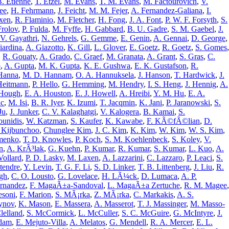
B. Etienne
,
T. Etzel
,
M. Evans
,
T. M. Evans
,
M. Factourovich
,
V.
ee
,
H. Fehrmann
,
J. Feicht
,
M. M. Fejer
,
A. Fernandez-Galiana
,
I.
xen
,
R. Flaminio
,
M. Fletcher
,
H. Fong
,
J. A. Font
,
P. W. F. Forsyth
,
S.
Frolov
,
P. Fulda
,
M. Fyffe
,
H. Gabbard
,
B. U. Gadre
,
S. M. Gaebel
,
J.
V. Gayathri
,
N. Gehrels
,
G. Gemme
,
E. Genin
,
A. Gennai
,
D. George
,
iardina
,
A. Giazotto
,
K. Gill
,
L. Glover
,
E. Goetz
,
R. Goetz
,
S. Gomes
,
,
R. Gouaty
,
A. Grado
,
C. Graef
,
M. Granata
,
A. Grant
,
S. Gras
,
C.
o
,
A. Gupta
,
M. K. Gupta
,
K. E. Gushwa
,
E. K. Gustafson
,
R.
Hanna
,
M. D. Hannam
,
O. A. Hannuksela
,
J. Hanson
,
T. Hardwick
,
J.
Heitmann
,
P. Hello
,
G. Hemming
,
M. Hendry
,
I. S. Heng
,
J. Hennig
,
A.
 Hough
,
E. A. Houston
,
E. J. Howell
,
A. Hreibi
,
Y. M. Hu
,
E. A.
ac
,
M. Isi
,
B. R. Iyer
,
K. Izumi
,
T. Jacqmin
,
K. Jani
,
P. Jaranowski
,
S.
Ju
,
J. Junker
,
C. V. Kalaghatgi
,
V. Kalogera
,
B. Kamai
,
S.
ounidis
,
W. Katzman
,
S. Kaufer
,
K. Kawabe
,
F. KÃ©fÃ©lian
,
D.
 Kijbunchoo
,
Chunglee Kim
,
J. C. Kim
,
K. Kim
,
W. Kim
,
W. S. Kim
,
imenko
,
T. D. Knowles
,
P. Koch
,
S. M. Koehlenbeck
,
S. Koley
,
V.
n
,
A. KrÃ³lak
,
G. Kuehn
,
P. Kumar
,
R. Kumar
,
S. Kumar
,
L. Kuo
,
A.
Vollard
,
P. D. Lasky
,
M. Laxen
,
A. Lazzarini
,
C. Lazzaro
,
P. Leaci
,
S.
tendre
,
Y. Levin
,
T. G. F. Li
,
S. D. Linker
,
T. B. Littenberg
,
J. Liu
,
R.
ugh
,
C. O. Lousto
,
G. Lovelace
,
H. LÃ¼ck
,
D. Lumaca
,
A. P.
rnandez
,
F. MagaÃ±a-Sandoval
,
L. MagaÃ±a Zertuche
,
R. M. Magee
,
esoni
,
F. Marion
,
S. MÃ¡rka
,
Z. MÃ¡rka
,
C. Markakis
,
A. S.
ynov
,
K. Mason
,
E. Massera
,
A. Masserot
,
T. J. Massinger
,
M. Masso-
lelland
,
S. McCormick
,
L. McCuller
,
S. C. McGuire
,
G. McIntyre
,
J.
idam
,
E. Mejuto-Villa
,
A. Melatos
,
G. Mendell
,
R. A. Mercer
,
E. L.