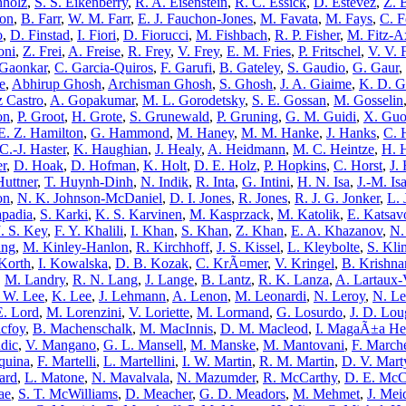
hholz
,
S. S. Eikenberry
,
R. A. Eisenstein
,
R. C. Essick
,
D. Estevez
,
Z. 
non
,
B. Farr
,
W. M. Farr
,
E. J. Fauchon-Jones
,
M. Favata
,
M. Fays
,
C. F
o
,
D. Finstad
,
I. Fiori
,
D. Fiorucci
,
M. Fishbach
,
R. P. Fisher
,
M. Fitz-A
oni
,
Z. Frei
,
A. Freise
,
R. Frey
,
V. Frey
,
E. M. Fries
,
P. Fritschel
,
V. V. 
 Gaonkar
,
C. Garcia-Quiros
,
F. Garufi
,
B. Gateley
,
S. Gaudio
,
G. Gaur
,
e
,
Abhirup Ghosh
,
Archisman Ghosh
,
S. Ghosh
,
J. A. Giaime
,
K. D. G
z Castro
,
A. Gopakumar
,
M. L. Gorodetsky
,
S. E. Gossan
,
M. Gosselin
on
,
P. Groot
,
H. Grote
,
S. Grunewald
,
P. Gruning
,
G. M. Guidi
,
X. Gu
E. Z. Hamilton
,
G. Hammond
,
M. Haney
,
M. M. Hanke
,
J. Hanks
,
C. 
C.-J. Haster
,
K. Haughian
,
J. Healy
,
A. Heidmann
,
M. C. Heintze
,
H. 
er
,
D. Hoak
,
D. Hofman
,
K. Holt
,
D. E. Holz
,
P. Hopkins
,
C. Horst
,
J.
Huttner
,
T. Huynh-Dinh
,
N. Indik
,
R. Inta
,
G. Intini
,
H. N. Isa
,
J.-M. Is
on
,
N. K. Johnson-McDaniel
,
D. I. Jones
,
R. Jones
,
R. J. G. Jonker
,
L. 
apadia
,
S. Karki
,
K. S. Karvinen
,
M. Kasprzack
,
M. Katolik
,
E. Katsav
J. S. Key
,
F. Y. Khalili
,
I. Khan
,
S. Khan
,
Z. Khan
,
E. A. Khazanov
,
N.
ing
,
M. Kinley-Hanlon
,
R. Kirchhoff
,
J. S. Kissel
,
L. Kleybolte
,
S. Kl
Korth
,
I. Kowalska
,
D. B. Kozak
,
C. KrÃ¤mer
,
V. Kringel
,
B. Krishna
,
M. Landry
,
R. N. Lang
,
J. Lange
,
B. Lantz
,
R. K. Lanza
,
A. Lartaux-
 W. Lee
,
K. Lee
,
J. Lehmann
,
A. Lenon
,
M. Leonardi
,
N. Leroy
,
N. Le
E. Lord
,
M. Lorenzini
,
V. Loriette
,
M. Lormand
,
G. Losurdo
,
J. D. Lo
cfoy
,
B. Machenschalk
,
M. MacInnis
,
D. M. Macleod
,
I. MagaÃ±a He
dic
,
V. Mangano
,
G. L. Mansell
,
M. Manske
,
M. Mantovani
,
F. March
quina
,
F. Martelli
,
L. Martellini
,
I. W. Martin
,
R. M. Martin
,
D. V. Mart
ard
,
L. Matone
,
N. Mavalvala
,
N. Mazumder
,
R. McCarthy
,
D. E. McC
ae
,
S. T. McWilliams
,
D. Meacher
,
G. D. Meadors
,
M. Mehmet
,
J. Me