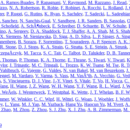
,
A. Ramos-Buades
,
P. Rapagnani
,
V. Raymond
,
M. Razzano
,
J. Read
,
izzo
,
N. A. Robertson
,
R. Robie
,
F. Robinet
,
A. Rocchi
,
L. Rolland
,
J.
er
,
P. Ruggi
,
G. Rutins
,
K. Ryan
,
S. Sachdev
,
T. Sadecki
,
L. Sadeghia
. Sanchez
,
N. Sanchis-Gual
,
V. Sandberg
,
J. R. Sanders
,
B. Sassolas
,
O
 Schofield
,
A. SchÃ¶nbeck
,
E. Schreiber
,
D. Schuette
,
B. W. Schulte
,
ino
,
A. Sergeev
,
D. A. Shaddock
,
T. J. Shaffer
,
A. A. Shah
,
M. S. Shah
X. Siemens
,
M. Sieniawska
,
D. Sigg
,
A. D. Silva
,
L. P. Singer
,
A. Sin
nnenberg
,
B. Sorazu
,
F. Sorrentino
,
T. Souradeep
,
A. P. Spencer
,
A. K. 
R. Stone
,
D. J. Stops
,
K. A. Strain
,
G. Stratta
,
S. E. Strigin
,
A. Strunk
,
czepaÅczyk
,
M. Tacca
,
S. C. Tait
,
C. Talbot
,
D. Talukder
,
D. B. Tanne
. Thomas
,
P. Thomas
,
K. A. Thorne
,
E. Thrane
,
S. Tiwari
,
V. Tiwari
,
K
ylor
,
J. Trinastic
,
M. C. Tringali
,
L. Trozzo
,
K. W. Tsang
,
M. Tse
,
R. T
 Vahlbruch
,
G. Vajente
,
G. Valdes
,
N. van Bakel
,
M. van Beuzekom
,
J.
eggel
,
M. Vardaro
,
V. Varma
,
S. Vass
,
M. VasÃºth
,
A. Vecchio
,
G. Ved
s
,
S. Vinciguerra
,
D. J. Vine
,
J.-Y. Vinet
,
S. Vitale
,
T. Vo
,
H. Vocca
,
C.
Wang
,
H. Wang
,
J. Z. Wang
,
W. H. Wang
,
Y. F. Wang
,
R. L. Ward
,
J. W
. WeÃels
,
J. Westerweck
,
T. Westphal
,
K. Wette
,
J. T. Whelan
,
B. F. W
mmer
,
W. Winkler
,
C. C. Wipf
,
H. Wittel
,
G. Woan
,
J. Woehler
,
J. Woff
ey
,
L. Yang
,
M. J. Yap
,
M. Yazback
,
Hang Yu
,
Haocun Yu
,
M. Yvert
,
A.
 Zhao
,
M. Zhou
,
Z. Zhou
,
S. J. Zhu
,
X. J. Zhu
,
A. B. Zimmerman
,
M. 
9