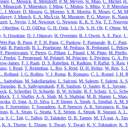
enger
,
C. Messick
,
R. Metzdorff
,
P. M. Meyers
,
H. Miao
,
C. Michel
,
H.
. Minazzoli
,
Y. Minenkov
,
J. Ming
,
C. Mishra
,
S. Mitra
,
V. P. Mitrofan
C. J. Moore
,
D. Moraru
,
G. Moreno
,
S. R. Morriss
,
B. Mours
,
C. M. 
llavey
,
J. Munch
,
E. A. MuÃ±iz
,
M. Muratore
,
P. G. Murray
,
K. Napie
zert
,
L. Nevin
,
J. M. Newport
,
G. Newton
,
K. K. Y. Ng
,
T. T. Nguyen
J. Oberling
,
G. D. OâDea
,
G. H. Ogin
,
J. J. Oh
,
S. H. Oh
,
F. Ohme
,
M.
y
,
S. Ossokine
,
D. J. Ottaway
,
H. Overmier
,
B. J. Owen
,
A. E. Pace
,
J.
Wei Pan
,
B. Pang
,
P. T. H. Pang
,
C. Pankow
,
F. Pannarale
,
B. C. Pant
atil
,
B. Patricelli
,
B. L. Pearlstone
,
M. Pedraza
,
R. Pedurand
,
L. Peko
,
F. Piergiovanni
,
V. Pierro
,
G. Pillant
,
L. Pinard
,
I. M. Pinto
,
M. Pirello
V. Predoi
,
T. Prestegard
,
M. Prijatelj
,
M. Principe
,
S. Privitera
,
G. A. Pr
tzow-James
,
F. J. Raab
,
D. S. Rabeling
,
H. Radkins
,
P. Raffai
,
S. Raja
,
ano
,
J. Read
,
T. Regimbau
,
L. Rei
,
S. Reid
,
D. H. Reitze
,
W. Ren
,
S. 
L. Rolland
,
J. G. Rollins
,
V. J. Roma
,
R. Romano
,
C. L. Romel
,
J. H. 
L. Sadeghian
,
M. Sakellariadou
,
L. Salconi
,
M. Saleem
,
F. Salemi
,
A. S
 Sassolas
,
B. S. Sathyaprakash
,
P. R. Saulson
,
O. Sauter
,
R. L. Savage
,
eck
,
E. Schreiber
,
D. Schuette
,
B. W. Schulte
,
B. F. Schutz
,
S. G. Sch
ddock
,
T. J. Shaffer
,
A. A. Shah
,
M. S. Shahriar
,
M. B. Shaner
,
L. Shao
awska
,
D. Sigg
,
A. D. Silva
,
L. P. Singer
,
A. Singh
,
A. Singhal
,
A. M. S
zu
,
F. Sorrentino
,
T. Souradeep
,
A. P. Spencer
,
A. K. Srivastava
,
K. Sta
Stops
,
K. A. Strain
,
G. Stratta
,
S. E. Strigin
,
A. Strunk
,
R. Sturani
,
A. L.
ca
,
S. C. Tait
,
C. Talbot
,
D. Talukder
,
D. B. Tanner
,
M. TÃ¡pai
,
A. Tar
,
K. A. Thorne
,
E. Thrane
,
S. Tiwari
,
V. Tiwari
,
K. V. Tokmakov
,
K. T