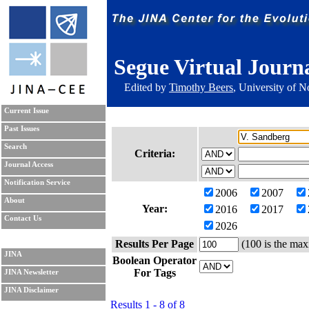
Segue Virtual Journ
Edited by
Timothy Beers
, University of 
Current Issue
Past Issues
Search
Criteria:
Journal Access
Notification Service
2006
2007
About
Year:
2016
2017
Contact Us
2026
Results Per Page
(100 is the max
JINA
Boolean Operator
For Tags
JINA Newsletter
JINA Disclaimer
Results 1 - 8 of 8