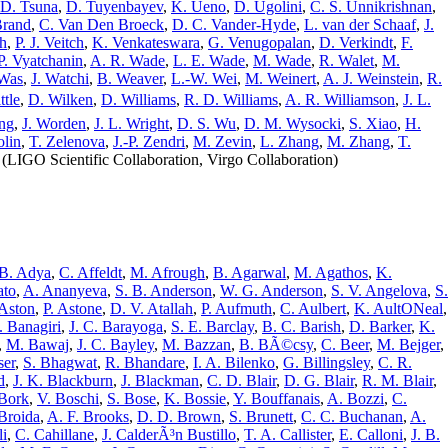
D. Tsuna
,
D. Tuyenbayev
,
K. Ueno
,
D. Ugolini
,
C. S. Unnikrishnan
,
Brand
,
C. Van Den Broeck
,
D. C. Vander-Hyde
,
L. van der Schaaf
,
J.
ch
,
P. J. Veitch
,
K. Venkateswara
,
G. Venugopalan
,
D. Verkindt
,
F.
P. Vyatchanin
,
A. R. Wade
,
L. E. Wade
,
M. Wade
,
R. Walet
,
M.
Was
,
J. Watchi
,
B. Weaver
,
L.-W. Wei
,
M. Weinert
,
A. J. Weinstein
,
R.
ttle
,
D. Wilken
,
D. Williams
,
R. D. Williams
,
A. R. Williamson
,
J. L.
ng
,
J. Worden
,
J. L. Wright
,
D. S. Wu
,
D. M. Wysocki
,
S. Xiao
,
H.
lin
,
T. Zelenova
,
J.-P. Zendri
,
M. Zevin
,
L. Zhang
,
M. Zhang
,
T.
(LIGO Scientific Collaboration, Virgo Collaboration)
 B. Adya
,
C. Affeldt
,
M. Afrough
,
B. Agarwal
,
M. Agathos
,
K.
ato
,
A. Ananyeva
,
S. B. Anderson
,
W. G. Anderson
,
S. V. Angelova
,
S.
 Aston
,
P. Astone
,
D. V. Atallah
,
P. Aufmuth
,
C. Aulbert
,
K. AultONeal
,
. Banagiri
,
J. C. Barayoga
,
S. E. Barclay
,
B. C. Barish
,
D. Barker
,
K.
,
M. Bawaj
,
J. C. Bayley
,
M. Bazzan
,
B. BÃ©csy
,
C. Beer
,
M. Bejger
,
ser
,
S. Bhagwat
,
R. Bhandare
,
I. A. Bilenko
,
G. Billingsley
,
C. R.
d
,
J. K. Blackburn
,
J. Blackman
,
C. D. Blair
,
D. G. Blair
,
R. M. Blair
,
Bork
,
V. Boschi
,
S. Bose
,
K. Bossie
,
Y. Bouffanais
,
A. Bozzi
,
C.
 Broida
,
A. F. Brooks
,
D. D. Brown
,
S. Brunett
,
C. C. Buchanan
,
A.
i
,
C. Cahillane
,
J. CalderÃ³n Bustillo
,
T. A. Callister
,
E. Calloni
,
J. B.