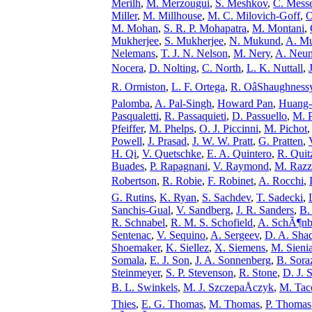
Merilh
,
M. Merzougui
,
S. Meshkov
,
C. Mess
Miller
,
M. Millhouse
,
M. C. Milovich-Goff
,
O
M. Mohan
,
S. R. P. Mohapatra
,
M. Montani
,
Mukherjee
,
S. Mukherjee
,
N. Mukund
,
A. Mu
Nelemans
,
T. J. N. Nelson
,
M. Nery
,
A. Neun
Nocera
,
D. Nolting
,
C. North
,
L. K. Nuttall
,
R. Ormiston
,
L. F. Ortega
,
R. OâShaughness
Palomba
,
A. Pal-Singh
,
Howard Pan
,
Huang-
Pasqualetti
,
R. Passaquieti
,
D. Passuello
,
M. P
Pfeiffer
,
M. Phelps
,
O. J. Piccinni
,
M. Pichot
Powell
,
J. Prasad
,
J. W. W. Pratt
,
G. Pratten
,
H. Qi
,
V. Quetschke
,
E. A. Quintero
,
R. Qui
Buades
,
P. Rapagnani
,
V. Raymond
,
M. Razz
Robertson
,
R. Robie
,
F. Robinet
,
A. Rocchi
,
G. Rutins
,
K. Ryan
,
S. Sachdev
,
T. Sadecki
,
Sanchis-Gual
,
V. Sandberg
,
J. R. Sanders
,
B.
R. Schnabel
,
R. M. S. Schofield
,
A. SchÃ¶nb
Sentenac
,
V. Sequino
,
A. Sergeev
,
D. A. Sha
Shoemaker
,
K. Siellez
,
X. Siemens
,
M. Sieni
Somala
,
E. J. Son
,
J. A. Sonnenberg
,
B. Sora
Steinmeyer
,
S. P. Stevenson
,
R. Stone
,
D. J. 
B. L. Swinkels
,
M. J. SzczepaÅczyk
,
M. Tac
Thies
,
E. G. Thomas
,
M. Thomas
,
P. Thomas