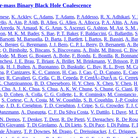
r-mass Binary Black Hole Coalescence
rnese
,
K. Ackley
,
C. Adams
,
T. Adams
,
P. Addesso
,
R. X. Adhikari
,
V.
ello
,
A. Ain
,
P. Ajith
,
B. Allen
,
G. Allen
,
A. Allocca
,
P. A. Altin
,
A. Am
. Areeda
,
N. Arnaud
,
K. G. Arun
,
S. Ascenzi
,
G. Ashton
,
M. Ast
,
S. M.
con
,
M. K. M. Bader
,
S. Bae
,
P. T. Baker
,
F. Baldaccini
,
G. Ballardin
,
S
Barsotti
,
M. Barsuglia
,
D. Barta
,
J. Bartlett
,
I. Bartos
,
R. Bassiri
,
A. Bas
K. Berger
,
G. Bergmann
,
J. J. Bero
,
C. P. L. Berry
,
D. Bersanetti
,
A. Be
y
,
O. Birnholtz
,
S. Biscans
,
S. Biscoveanu
,
A. Bisht
,
M. Bitossi
,
C. Biw
Bode
,
M. Boer
,
G. Bogaert
,
A. Bohe
,
F. Bondu
,
E. Bonilla
,
R. Bonnan
nchesi
,
J. E. Brau
,
T. Briant
,
A. Brillet
,
M. Brinkmann
,
V. Brisson
,
P. B
ik
,
H. J. Bulten
,
A. Buonanno
,
D. Buskulic
,
C. Buy
,
R. L. Byer
,
M. Ca
pa
,
P. Canizares
,
K. C. Cannon
,
H. Cao
,
J. Cao
,
C. D. Capano
,
E. Cap
ier
,
R. Cavalieri
,
G. Cella
,
C. B. Cepeda
,
P. CerdÃ¡-DurÃ¡n
,
G. Cerret
. Chatziioannou
,
B. D. Cheeseboro
,
H. Y. Chen
,
X. Chen
,
Y. Chen
,
H
. Chu
,
A. J. K. Chua
,
S. Chua
,
A. K. W. Chung
,
S. Chung
,
G. Ciani
,
R
n
,
D. Cohen
,
A. Colla
,
C. G. Collette
,
L. R. Cominsky
,
M. Constancio J
,
S. Cortese
,
C. A. Costa
,
M. W. Coughlin
,
S. B. Coughlin
,
J.-P. Coulo
ne
,
J. D. E. Creighton
,
T. D. Creighton
,
J. Cripe
,
S. G. Crowder
,
T. J. 
Danzmann
,
A. Dasgupta
,
C. F. Da Silva Costa
,
V. Dattilo
,
I. Dave
,
M. D
N. Demos
,
T. Denker
,
T. Dent
,
R. De Pietri
,
V. Dergachev
,
R. De Ros
Di Giovanni
,
T. Di Girolamo
,
A. Di Lieto
,
S. Di Pace
,
I. Di Palma
,
F. 
le Ãlvarez
,
T. P. Downes
,
M. Drago
,
C. Dreissigacker
,
J. C. Driggers
,