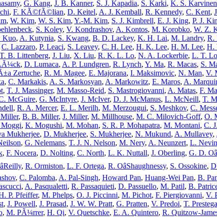
hasamy
,
G. Kang
,
J. B. Kanner
,
S. J. Kapadia
,
S. Karki
,
K. S. Karvinen
chi
,
F. KÃ©fÃ©lian
,
D. Keitel
,
A. J. Kemball
,
R. Kennedy
,
C. Kent
,
im
,
W. Kim
,
W. S. Kim
,
Y.-M. Kim
,
S. J. Kimbrell
,
E. J. King
,
P. J. Ki
oehlenbeck
,
S. Koley
,
V. Kondrashov
,
A. Kontos
,
M. Korobko
,
W. Z. 
. Kuo
,
A. Kutynia
,
S. Kwang
,
B. D. Lackey
,
K. H. Lai
,
M. Landry
,
R.
,
C. Lazzaro
,
P. Leaci
,
S. Leavey
,
C. H. Lee
,
H. K. Lee
,
H. M. Lee
,
H.
T. B. Littenberg
,
J. Liu
,
X. Liu
,
R. K. L. Lo
,
N. A. Lockerbie
,
L. T. L
LÃ¼ck
,
D. Lumaca
,
A. P. Lundgren
,
R. Lynch
,
Y. Ma
,
R. Macas
,
S. M
Ã±a Zertuche
,
R. M. Magee
,
E. Majorana
,
I. Maksimovic
,
N. Man
,
V. 
ka
,
C. Markakis
,
A. S. Markosyan
,
A. Markowitz
,
E. Maros
,
A. Marqui
t
,
T. J. Massinger
,
M. Masso-Reid
,
S. Mastrogiovanni
,
A. Matas
,
F. Ma
 C. McGuire
,
G. McIntyre
,
J. McIver
,
D. J. McManus
,
L. McNeill
,
T. 
dell
,
R. A. Mercer
,
E. L. Merilh
,
M. Merzougui
,
S. Meshkov
,
C. Mess
 Miller
,
B. B. Miller
,
J. Miller
,
M. Millhouse
,
M. C. Milovich-Goff
,
O. 
 Moggi
,
K. Mogushi
,
M. Mohan
,
S. R. P. Mohapatra
,
M. Montani
,
C. 
a Mukherjee
,
D. Mukherjee
,
S. Mukherjee
,
N. Mukund
,
A. Mullavey
,
Neilson
,
G. Nelemans
,
T. J. N. Nelson
,
M. Nery
,
A. Neunzert
,
L. Nevi
k
,
F. Nocera
,
D. Nolting
,
C. North
,
L. K. Nuttall
,
J. Oberling
,
G. D. Oâ
Reilly
,
R. Ormiston
,
L. F. Ortega
,
R. OâShaughnessy
,
S. Ossokine
,
D
ashov
,
C. Palomba
,
A. Pal-Singh
,
Howard Pan
,
Huang-Wei Pan
,
B. Pa
ascucci
,
A. Pasqualetti
,
R. Passaquieti
,
D. Passuello
,
M. Patil
,
B. Patrice
H. P. Pfeiffer
,
M. Phelps
,
O. J. Piccinni
,
M. Pichot
,
F. Piergiovanni
,
V. 
st
,
J. Powell
,
J. Prasad
,
J. W. W. Pratt
,
G. Pratten
,
V. Predoi
,
T. Presteg
o
,
M. PÃ¼rrer
,
H. Qi
,
V. Quetschke
,
E. A. Quintero
,
R. Quitzow-Jame