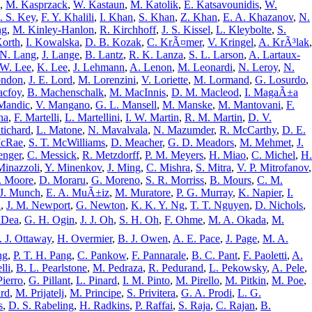
,
M. Kasprzack
,
W. Kastaun
,
M. Katolik
,
E. Katsavounidis
,
W.
J. S. Key
,
F. Y. Khalili
,
I. Khan
,
S. Khan
,
Z. Khan
,
E. A. Khazanov
,
N.
ng
,
M. Kinley-Hanlon
,
R. Kirchhoff
,
J. S. Kissel
,
L. Kleybolte
,
S.
Korth
,
I. Kowalska
,
D. B. Kozak
,
C. KrÃ¤mer
,
V. Kringel
,
A. KrÃ³lak
,
 N. Lang
,
J. Lange
,
B. Lantz
,
R. K. Lanza
,
S. L. Larson
,
A. Lartaux-
 W. Lee
,
K. Lee
,
J. Lehmann
,
A. Lenon
,
M. Leonardi
,
N. Leroy
,
N.
ondon
,
J. E. Lord
,
M. Lorenzini
,
V. Loriette
,
M. Lormand
,
G. Losurdo
,
acfoy
,
B. Machenschalk
,
M. MacInnis
,
D. M. Macleod
,
I. MagaÃ±a
Mandic
,
V. Mangano
,
G. L. Mansell
,
M. Manske
,
M. Mantovani
,
F.
na
,
F. Martelli
,
L. Martellini
,
I. W. Martin
,
R. M. Martin
,
D. V.
tichard
,
L. Matone
,
N. Mavalvala
,
N. Mazumder
,
R. McCarthy
,
D. E.
McRae
,
S. T. McWilliams
,
D. Meacher
,
G. D. Meadors
,
M. Mehmet
,
J.
enger
,
C. Messick
,
R. Metzdorff
,
P. M. Meyers
,
H. Miao
,
C. Michel
,
H.
Minazzoli
,
Y. Minenkov
,
J. Ming
,
C. Mishra
,
S. Mitra
,
V. P. Mitrofanov
,
J. Moore
,
D. Moraru
,
G. Moreno
,
S. R. Morriss
,
B. Mours
,
C. M.
J. Munch
,
E. A. MuÃ±iz
,
M. Muratore
,
P. G. Murray
,
K. Napier
,
I.
n
,
J. M. Newport
,
G. Newton
,
K. K. Y. Ng
,
T. T. Nguyen
,
D. Nichols
,
Dea
,
G. H. Ogin
,
J. J. Oh
,
S. H. Oh
,
F. Ohme
,
M. A. Okada
,
M.
. J. Ottaway
,
H. Overmier
,
B. J. Owen
,
A. E. Pace
,
J. Page
,
M. A.
ng
,
P. T. H. Pang
,
C. Pankow
,
F. Pannarale
,
B. C. Pant
,
F. Paoletti
,
A.
lli
,
B. L. Pearlstone
,
M. Pedraza
,
R. Pedurand
,
L. Pekowsky
,
A. Pele
,
Pierro
,
G. Pillant
,
L. Pinard
,
I. M. Pinto
,
M. Pirello
,
M. Pitkin
,
M. Poe
,
ard
,
M. Prijatelj
,
M. Principe
,
S. Privitera
,
G. A. Prodi
,
L. G.
s
,
D. S. Rabeling
,
H. Radkins
,
P. Raffai
,
S. Raja
,
C. Rajan
,
B.