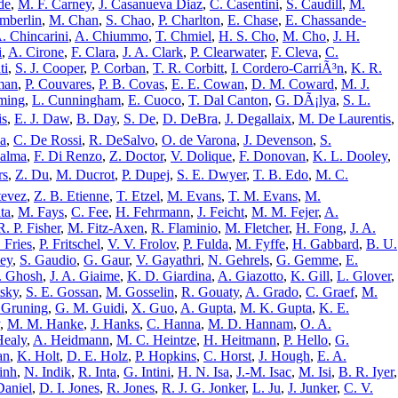
de
,
M. F. Carney
,
J. Casanueva Diaz
,
C. Casentini
,
S. Caudill
,
M.
amberlin
,
M. Chan
,
S. Chao
,
P. Charlton
,
E. Chase
,
E. Chassande-
. Chincarini
,
A. Chiummo
,
T. Chmiel
,
H. S. Cho
,
M. Cho
,
J. H.
i
,
A. Cirone
,
F. Clara
,
J. A. Clark
,
P. Clearwater
,
F. Cleva
,
C.
ti
,
S. J. Cooper
,
P. Corban
,
T. R. Corbitt
,
I. Cordero-CarriÃ³n
,
K. R.
man
,
P. Couvares
,
P. B. Covas
,
E. E. Cowan
,
D. M. Coward
,
M. J.
ming
,
L. Cunningham
,
E. Cuoco
,
T. Dal Canton
,
G. DÃ¡lya
,
S. L.
is
,
E. J. Daw
,
B. Day
,
S. De
,
D. DeBra
,
J. Degallaix
,
M. De Laurentis
,
a
,
C. De Rossi
,
R. DeSalvo
,
O. de Varona
,
J. Devenson
,
S.
Palma
,
F. Di Renzo
,
Z. Doctor
,
V. Dolique
,
F. Donovan
,
K. L. Dooley
,
rs
,
Z. Du
,
M. Ducrot
,
P. Dupej
,
S. E. Dwyer
,
T. B. Edo
,
M. C.
tevez
,
Z. B. Etienne
,
T. Etzel
,
M. Evans
,
T. M. Evans
,
M.
ta
,
M. Fays
,
C. Fee
,
H. Fehrmann
,
J. Feicht
,
M. M. Fejer
,
A.
R. P. Fisher
,
M. Fitz-Axen
,
R. Flaminio
,
M. Fletcher
,
H. Fong
,
J. A.
 Fries
,
P. Fritschel
,
V. V. Frolov
,
P. Fulda
,
M. Fyffe
,
H. Gabbard
,
B. U.
ley
,
S. Gaudio
,
G. Gaur
,
V. Gayathri
,
N. Gehrels
,
G. Gemme
,
E.
. Ghosh
,
J. A. Giaime
,
K. D. Giardina
,
A. Giazotto
,
K. Gill
,
L. Glover
,
sky
,
S. E. Gossan
,
M. Gosselin
,
R. Gouaty
,
A. Grado
,
C. Graef
,
M.
 Gruning
,
G. M. Guidi
,
X. Guo
,
A. Gupta
,
M. K. Gupta
,
K. E.
,
M. M. Hanke
,
J. Hanks
,
C. Hanna
,
M. D. Hannam
,
O. A.
Healy
,
A. Heidmann
,
M. C. Heintze
,
H. Heitmann
,
P. Hello
,
G.
an
,
K. Holt
,
D. E. Holz
,
P. Hopkins
,
C. Horst
,
J. Hough
,
E. A.
inh
,
N. Indik
,
R. Inta
,
G. Intini
,
H. N. Isa
,
J.-M. Isac
,
M. Isi
,
B. R. Iyer
,
aniel
,
D. I. Jones
,
R. Jones
,
R. J. G. Jonker
,
L. Ju
,
J. Junker
,
C. V.