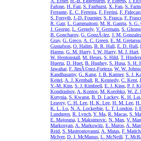
A. Effler
,
H.-B. Eggenstein
,
P. Ehrens
,
J. Eic
Fafone
,
H. Fair
,
S. Fairhurst
,
X. Fan
,
S. Fari
Ferrante
,
E. C. Ferreira
,
F. Ferrini
,
F. Fidecar
S. Forsyth
,
J.-D. Fournier
,
S. Frasca
,
F. Frasc
R. Gair
,
L. Gammaitoni
,
M. R. Ganija
,
S. G.
J. George
,
L. Gergely
,
V. Germain
,
S. Ghong
B. Goncharov
,
G. GonzÃ¡lez
,
J. M. Gonzale
Gray
,
G. Greco
,
A. C. Green
,
E. M. Gretarss
Gustafson
,
O. Halim
,
B. R. Hall
,
E. D. Hall
,
Harms
,
G. M. Harry
,
I. W. Harry
,
M. J. Hart
,
W. Heptonstall
,
M. Heurs
,
S. Hild
,
T. Hinder
Huerta
,
D. Huet
,
B. Hughey
,
S. Husa
,
S. H. 
Jawahar
,
F. JimÃ©nez-Forteza
,
W. W. Johns
Kandhasamy
,
G. Kang
,
J. B. Kanner
,
S. J. K
Keitel
,
A. J. Kemball
,
R. Kennedy
,
C. Kent
,
Y.-M. Kim
,
S. J. Kimbrell
,
E. J. King
,
P. J. K
Kondrashov
,
A. Kontos
,
M. Korobko
,
W. Z. 
Kutynia
,
S. Kwang
,
B. D. Lackey
,
K. H. Lai
Leavey
,
C. H. Lee
,
H. K. Lee
,
H. M. Lee
,
H.
K. L. Lo
,
N. A. Lockerbie
,
L. T. London
,
J. 
Lundgren
,
R. Lynch
,
Y. Ma
,
R. Macas
,
S. Ma
E. Majorana
,
I. Maksimovic
,
N. Man
,
V. Man
Markosyan
,
A. Markowitz
,
E. Maros
,
A. Mar
Reid
,
S. Mastrogiovanni
,
A. Matas
,
F. Matich
McIver
,
D. J. McManus
,
L. McNeill
,
T. McR