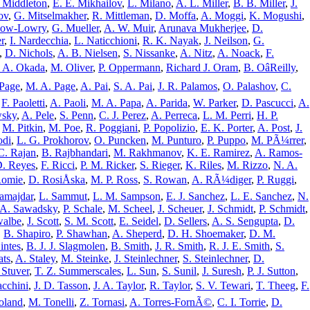
 Middleton
,
E. E. Mikhailov
,
L. Milano
,
A. L. Miller
,
B. B. Miller
,
J.
ov
,
G. Mitselmakher
,
R. Mittleman
,
D. Moffa
,
A. Moggi
,
K. Mogushi
,
Mow-Lowry
,
G. Mueller
,
A. W. Muir
,
Arunava Mukherjee
,
D.
r
,
I. Nardecchia
,
L. Naticchioni
,
R. K. Nayak
,
J. Neilson
,
G.
,
D. Nichols
,
A. B. Nielsen
,
S. Nissanke
,
A. Nitz
,
A. Noack
,
F.
 A. Okada
,
M. Oliver
,
P. Oppermann
,
Richard J. Oram
,
B. OâReilly
,
 Page
,
M. A. Page
,
A. Pai
,
S. A. Pai
,
J. R. Palamos
,
O. Palashov
,
C.
,
F. Paoletti
,
A. Paoli
,
M. A. Papa
,
A. Parida
,
W. Parker
,
D. Pascucci
,
A.
wsky
,
A. Pele
,
S. Penn
,
C. J. Perez
,
A. Perreca
,
L. M. Perri
,
H. P.
,
M. Pitkin
,
M. Poe
,
R. Poggiani
,
P. Popolizio
,
E. K. Porter
,
A. Post
,
J.
odi
,
L. G. Prokhorov
,
O. Puncken
,
M. Punturo
,
P. Puppo
,
M. PÃ¼rrer
,
C. Rajan
,
B. Rajbhandari
,
M. Rakhmanov
,
K. E. Ramirez
,
A. Ramos-
D. Reyes
,
F. Ricci
,
P. M. Ricker
,
S. Rieger
,
K. Riles
,
M. Rizzo
,
N. A.
Romie
,
D. RosiÅska
,
M. P. Ross
,
S. Rowan
,
A. RÃ¼diger
,
P. Ruggi
,
amajdar
,
L. Sammut
,
L. M. Sampson
,
E. J. Sanchez
,
L. E. Sanchez
,
N.
A. Sawadsky
,
P. Schale
,
M. Scheel
,
J. Scheuer
,
J. Schmidt
,
P. Schmidt
,
walbe
,
J. Scott
,
S. M. Scott
,
E. Seidel
,
D. Sellers
,
A. S. Sengupta
,
D.
,
B. Shapiro
,
P. Shawhan
,
A. Sheperd
,
D. H. Shoemaker
,
D. M.
intes
,
B. J. J. Slagmolen
,
B. Smith
,
J. R. Smith
,
R. J. E. Smith
,
S.
ats
,
A. Staley
,
M. Steinke
,
J. Steinlechner
,
S. Steinlechner
,
D.
 Stuver
,
T. Z. Summerscales
,
L. Sun
,
S. Sunil
,
J. Suresh
,
P. J. Sutton
,
acchini
,
J. D. Tasson
,
J. A. Taylor
,
R. Taylor
,
S. V. Tewari
,
T. Theeg
,
F.
oland
,
M. Tonelli
,
Z. Tornasi
,
A. Torres-FornÃ©
,
C. I. Torrie
,
D.