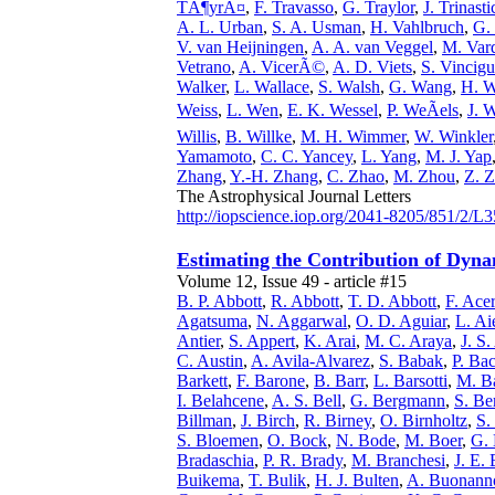
TÃ¶yrÃ¤
,
F. Travasso
,
G. Traylor
,
J. Trinasti
A. L. Urban
,
S. A. Usman
,
H. Vahlbruch
,
G.
V. van Heijningen
,
A. A. van Veggel
,
M. Var
Vetrano
,
A. VicerÃ©
,
A. D. Viets
,
S. Vincigu
Walker
,
L. Wallace
,
S. Walsh
,
G. Wang
,
H. 
Weiss
,
L. Wen
,
E. K. Wessel
,
P. WeÃels
,
J. 
Willis
,
B. Willke
,
M. H. Wimmer
,
W. Winkler
Yamamoto
,
C. C. Yancey
,
L. Yang
,
M. J. Yap
Zhang
,
Y.-H. Zhang
,
C. Zhao
,
M. Zhou
,
Z. 
The Astrophysical Journal Letters
http://iopscience.iop.org/2041-8205/851/2/L3
Estimating the Contribution of Dyna
Volume 12, Issue 49 - article #15
B. P. Abbott
,
R. Abbott
,
T. D. Abbott
,
F. Ace
Agatsuma
,
N. Aggarwal
,
O. D. Aguiar
,
L. Ai
Antier
,
S. Appert
,
K. Arai
,
M. C. Araya
,
J. S
C. Austin
,
A. Avila-Alvarez
,
S. Babak
,
P. Ba
Barkett
,
F. Barone
,
B. Barr
,
L. Barsotti
,
M. Ba
I. Belahcene
,
A. S. Bell
,
G. Bergmann
,
S. Be
Billman
,
J. Birch
,
R. Birney
,
O. Birnholtz
,
S.
S. Bloemen
,
O. Bock
,
N. Bode
,
M. Boer
,
G. 
Bradaschia
,
P. R. Brady
,
M. Branchesi
,
J. E.
Buikema
,
T. Bulik
,
H. J. Bulten
,
A. Buonann