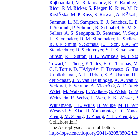
Rajbhandari
,
M. Rakhmanov
,
K. E. Ramirez
Ricci
,
P. M. Ricker
,
S. Rieger
,
K. Riles
,
M. R
RosiÅska
,
M. P. Ross
,
S. Rowan
,
A. RÃ¼dig
Sammut
,
L. M. Sampson
,
E. J. Sanchez
,
L. E
J. Schmidt
,
P. Schmidt
,
R. Schnabel
,
R. M. S.
Sellers
,
A. S. Sengupta
,
D. Sentenac
,
V. Sequ
H. Shoemaker
,
D. M. Shoemaker
,
K. Siellez
,
R. J. E. Smith
,
S. Somala
,
E. J. Son
,
J. A. So
Steinlechner
,
D. Steinmeyer
,
S. P. Stevenson
,
Suresh
,
P. J. Sutton
,
B. L. Swinkels
,
M. J. Sz
Tewari
,
T. Theeg
,
F. Thies
,
E. G. Thomas
,
M
C. I. Torrie
,
D. TÃ¶yrÃ¤
,
F. Travasso
,
G. Tra
Unnikrishnan
,
A. L. Urban
,
S. A. Usman
,
H.
der Schaaf
,
J. V. van Heijningen
,
A. A. van V
Verkindt
,
F. Vetrano
,
A. VicerÃ©
,
A. D. Viet
Walet
,
M. Walker
,
L. Wallace
,
S. Walsh
,
G. 
Weinstein
,
R. Weiss
,
L. Wen
,
E. K. Wessel
,
P
Williamson
,
J. L. Willis
,
B. Willke
,
M. H. Wi
Wysocki
,
S. Xiao
,
H. Yamamoto
,
C. C. Yanc
Zhang
,
M. Zhang
,
T. Zhang
,
Y.-H. Zhang
,
C.
Collaboration)
The Astrophysical Journal Letters
http://iopscience.iop.org/2041-8205/850/2/L3