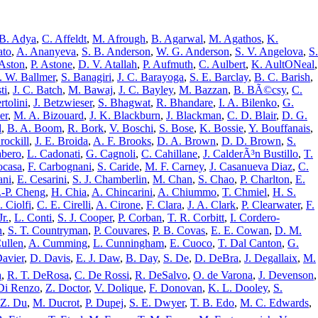
 B. Adya
,
C. Affeldt
,
M. Afrough
,
B. Agarwal
,
M. Agathos
,
K.
ato
,
A. Ananyeva
,
S. B. Anderson
,
W. G. Anderson
,
S. V. Angelova
,
S.
 Aston
,
P. Astone
,
D. V. Atallah
,
P. Aufmuth
,
C. Aulbert
,
K. AultONeal
,
. W. Ballmer
,
S. Banagiri
,
J. C. Barayoga
,
S. E. Barclay
,
B. C. Barish
,
ti
,
J. C. Batch
,
M. Bawaj
,
J. C. Bayley
,
M. Bazzan
,
B. BÃ©csy
,
C.
rtolini
,
J. Betzwieser
,
S. Bhagwat
,
R. Bhandare
,
I. A. Bilenko
,
G.
er
,
M. A. Bizouard
,
J. K. Blackburn
,
J. Blackman
,
C. D. Blair
,
D. G.
d
,
B. A. Boom
,
R. Bork
,
V. Boschi
,
S. Bose
,
K. Bossie
,
Y. Bouffanais
,
rockill
,
J. E. Broida
,
A. F. Brooks
,
D. A. Brown
,
D. D. Brown
,
S.
bero
,
L. Cadonati
,
G. Cagnoli
,
C. Cahillane
,
J. CalderÃ³n Bustillo
,
T.
ocasa
,
F. Carbognani
,
S. Caride
,
M. F. Carney
,
J. Casanueva Diaz
,
C.
ani
,
E. Cesarini
,
S. J. Chamberlin
,
M. Chan
,
S. Chao
,
P. Charlton
,
E.
.-P. Cheng
,
H. Chia
,
A. Chincarini
,
A. Chiummo
,
T. Chmiel
,
H. S.
. Ciolfi
,
C. E. Cirelli
,
A. Cirone
,
F. Clara
,
J. A. Clark
,
P. Clearwater
,
F.
r.
,
L. Conti
,
S. J. Cooper
,
P. Corban
,
T. R. Corbitt
,
I. Cordero-
n
,
S. T. Countryman
,
P. Couvares
,
P. B. Covas
,
E. E. Cowan
,
D. M.
Cullen
,
A. Cumming
,
L. Cunningham
,
E. Cuoco
,
T. Dal Canton
,
G.
avier
,
D. Davis
,
E. J. Daw
,
B. Day
,
S. De
,
D. DeBra
,
J. Degallaix
,
M.
a
,
R. T. DeRosa
,
C. De Rossi
,
R. DeSalvo
,
O. de Varona
,
J. Devenson
,
Di Renzo
,
Z. Doctor
,
V. Dolique
,
F. Donovan
,
K. L. Dooley
,
S.
Z. Du
,
M. Ducrot
,
P. Dupej
,
S. E. Dwyer
,
T. B. Edo
,
M. C. Edwards
,