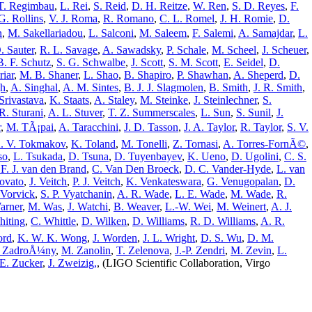
T. Regimbau
,
L. Rei
,
S. Reid
,
D. H. Reitze
,
W. Ren
,
S. D. Reyes
,
F.
 G. Rollins
,
V. J. Roma
,
R. Romano
,
C. L. Romel
,
J. H. Romie
,
D.
n
,
M. Sakellariadou
,
L. Salconi
,
M. Saleem
,
F. Salemi
,
A. Samajdar
,
L.
. Sauter
,
R. L. Savage
,
A. Sawadsky
,
P. Schale
,
M. Scheel
,
J. Scheuer
,
B. F. Schutz
,
S. G. Schwalbe
,
J. Scott
,
S. M. Scott
,
E. Seidel
,
D.
riar
,
M. B. Shaner
,
L. Shao
,
B. Shapiro
,
P. Shawhan
,
A. Sheperd
,
D.
gh
,
A. Singhal
,
A. M. Sintes
,
B. J. J. Slagmolen
,
B. Smith
,
J. R. Smith
,
Srivastava
,
K. Staats
,
A. Staley
,
M. Steinke
,
J. Steinlechner
,
S.
R. Sturani
,
A. L. Stuver
,
T. Z. Summerscales
,
L. Sun
,
S. Sunil
,
J.
r
,
M. TÃ¡pai
,
A. Taracchini
,
J. D. Tasson
,
J. A. Taylor
,
R. Taylor
,
S. V.
. V. Tokmakov
,
K. Toland
,
M. Tonelli
,
Z. Tornasi
,
A. Torres-FornÃ©
,
so
,
L. Tsukada
,
D. Tsuna
,
D. Tuyenbayev
,
K. Ueno
,
D. Ugolini
,
C. S.
 F. J. van den Brand
,
C. Van Den Broeck
,
D. C. Vander-Hyde
,
L. van
ovato
,
J. Veitch
,
P. J. Veitch
,
K. Venkateswara
,
G. Venugopalan
,
D.
 Vorvick
,
S. P. Vyatchanin
,
A. R. Wade
,
L. E. Wade
,
M. Wade
,
R.
arner
,
M. Was
,
J. Watchi
,
B. Weaver
,
L.-W. Wei
,
M. Weinert
,
A. J.
hiting
,
C. Whittle
,
D. Wilken
,
D. Williams
,
R. D. Williams
,
A. R.
ord
,
K. W. K. Wong
,
J. Worden
,
J. L. Wright
,
D. S. Wu
,
D. M.
 ZadroÅ¼ny
,
M. Zanolin
,
T. Zelenova
,
J.-P. Zendri
,
M. Zevin
,
L.
E. Zucker
,
J. Zweizig,
,
(LIGO Scientific Collaboration, Virgo