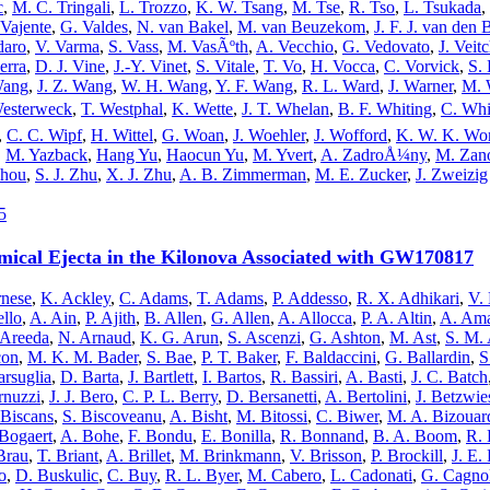
c
,
M. C. Tringali
,
L. Trozzo
,
K. W. Tsang
,
M. Tse
,
R. Tso
,
L. Tsukada
,
 Vajente
,
G. Valdes
,
N. van Bakel
,
M. van Beuzekom
,
J. F. J. van den 
daro
,
V. Varma
,
S. Vass
,
M. VasÃºth
,
A. Vecchio
,
G. Vedovato
,
J. Veit
erra
,
D. J. Vine
,
J.-Y. Vinet
,
S. Vitale
,
T. Vo
,
H. Vocca
,
C. Vorvick
,
S. 
Wang
,
J. Z. Wang
,
W. H. Wang
,
Y. F. Wang
,
R. L. Ward
,
J. Warner
,
M. 
Westerweck
,
T. Westphal
,
K. Wette
,
J. T. Whelan
,
B. F. Whiting
,
C. Whi
,
C. C. Wipf
,
H. Wittel
,
G. Woan
,
J. Woehler
,
J. Wofford
,
K. W. K. Wo
,
M. Yazback
,
Hang Yu
,
Haocun Yu
,
M. Yvert
,
A. ZadroÅ¼ny
,
M. Zano
Zhou
,
S. J. Zhu
,
X. J. Zhu
,
A. B. Zimmerman
,
M. E. Zucker
,
J. Zweizig
5
mical Ejecta in the Kilonova Associated with GW170817
rnese
,
K. Ackley
,
C. Adams
,
T. Adams
,
P. Addesso
,
R. X. Adhikari
,
V.
ello
,
A. Ain
,
P. Ajith
,
B. Allen
,
G. Allen
,
A. Allocca
,
P. A. Altin
,
A. Am
. Areeda
,
N. Arnaud
,
K. G. Arun
,
S. Ascenzi
,
G. Ashton
,
M. Ast
,
S. M.
con
,
M. K. M. Bader
,
S. Bae
,
P. T. Baker
,
F. Baldaccini
,
G. Ballardin
,
S
rsuglia
,
D. Barta
,
J. Bartlett
,
I. Bartos
,
R. Bassiri
,
A. Basti
,
J. C. Batch
rnuzzi
,
J. J. Bero
,
C. P. L. Berry
,
D. Bersanetti
,
A. Bertolini
,
J. Betzwie
 Biscans
,
S. Biscoveanu
,
A. Bisht
,
M. Bitossi
,
C. Biwer
,
M. A. Bizouar
Bogaert
,
A. Bohe
,
F. Bondu
,
E. Bonilla
,
R. Bonnand
,
B. A. Boom
,
R. 
 Brau
,
T. Briant
,
A. Brillet
,
M. Brinkmann
,
V. Brisson
,
P. Brockill
,
J. E.
o
,
D. Buskulic
,
C. Buy
,
R. L. Byer
,
M. Cabero
,
L. Cadonati
,
G. Cagnol