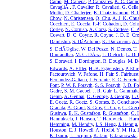
Camp
,
M. Canepa
,
P. Canizares
,
K. C. Cann
CavagliÃ
,
F. Cavalier
,
R. Cavalieri
,
G. Cella
Mottin
,
D. Chatterjee
,
K. Chatziioannou
,
B. 
Chow
,
N. Christensen
,
Q. Chu
,
A. J. K. Chu
Cocchieri
,
E. Coccia
,
P.-F. Cohadon
,
D. Coh
Corley
,
N. Cornish
,
A. Corsi
,
S. Cortese
,
C. 
Cowart
,
D. C. Coyne
,
R. Coyne
,
J. D. E. Cr
Danilishin
,
S. DâAntonio
,
K. Danzmann
,
A. 
S. DelÃ©glise
,
W. Del Pozzo
,
N. Demos
,
T.
Dhurandhar
,
M. C. DÃ­az
,
T. Dietrich
,
L. Di 
S. Doravari
,
I. Dorrington
,
R. Douglas
,
M. Do
Edwards
,
A. Effler
,
H.-B. Eggenstein
,
P. Ehr
Factourovich
,
V. Fafone
,
H. Fair
,
S. Fairhurst
Fernandez-Galiana
,
I. Ferrante
,
E. C. Ferreira
Font
,
P. W. F. Forsyth
,
S. S. Forsyth
,
J.-D. Fo
Gadre
,
S. M. Gaebel
,
J. R. Gair
,
L. Gammait
Genin
,
A. Gennai
,
D. George
,
J. George
,
L. 
E. Goetz
,
R. Goetz
,
S. Gomes
,
B. Goncharov
Granata
,
A. Grant
,
S. Gras
,
C. Gray
,
G. Grec
Gushwa
,
E. K. Gustafson
,
R. Gustafson
,
O. 
Hannuksela
,
J. Hanson
,
T. Hardwick
,
J. Har
Hemming
,
M. Hendry
,
I. S. Heng
,
J. Hennig
Houston
,
E. J. Howell
,
A. Hreibi
,
Y. M. Hu
,
K. Izumi
,
T. Jacqmin
,
K. Jani
,
P. Jaranowski
,