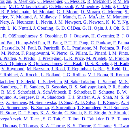
zougui
,
S. Meshkov
,
C. Messenger
,
C. Messick
,
R. Metzdorff
,
P. M. M
ouse
,
M. C. Milovich-Goff
,
O. Minazzoli
,
Y. Minenkov
,
J. Ming
,
C. Mi
. R. P. Mohapatra
,
M. Montani
,
C. J. Moore
,
D. Moraru
,
G. Moreno
,
S.
rjee
,
N. Mukund
,
A. Mullavey
,
J. Munch
,
E. A. MuÃ±iz
,
M. Murator
 Nery
,
A. Neunzert
,
L. Nevin
,
J. M. Newport
,
G. Newton
,
K. K. Y. Ng
rth
,
L. K. Nuttall
,
J. Oberling
,
G. D. OâDea
,
G. H. Ogin
,
J. J. Oh
,
S. 
a
,
R. OâShaughnessy
,
S. Ossokine
,
D. J. Ottaway
,
H. Overmier
,
B. J. 
rd Pan
,
Huang-Wei Pan
,
B. Pang
,
P. T. H. Pang
,
C. Pankow
,
F. Panna
. Passuello
,
M. Patil
,
B. Patricelli
,
B. L. Pearlstone
,
M. Pedraza
,
R. Ped
,
M. Pichot
,
F. Piergiovanni
,
V. Pierro
,
G. Pillant
,
L. Pinard
,
I. M. Pinto
. Pratten
,
V. Predoi
,
T. Prestegard
,
L. R. Price
,
M. Prijatelj
,
M. Princip
E. A. Quintero
,
R. Quitzow-James
,
F. J. Raab
,
D. S. Rabeling
,
H. Radk
,
V. Raymond
,
M. Razzano
,
J. Read
,
T. Regimbau
,
L. Rei
,
S. Reid
,
D. 
F. Robinet
,
A. Rocchi
,
L. Rolland
,
J. G. Rollins
,
V. J. Roma
,
R. Roman
Sachdev
,
T. Sadecki
,
L. Sadeghian
,
M. Sakellariadou
,
L. Salconi
,
M. S
 Sandberg
,
J. R. Sanders
,
B. Sassolas
,
B. S. Sathyaprakash
,
P. R. Sauls
,
R. M. S. Schofield
,
A. SchÃ¶nbeck
,
E. Schreiber
,
D. Schuette
,
B. W. 
equino
,
A. Sergeev
,
D. A. Shaddock
,
T. J. Shaffer
,
A. A. Shah
,
M. S. S
ez
,
X. Siemens
,
M. Sieniawska
,
D. Sigg
,
A. D. Silva
,
L. P. Singer
,
A. S
. A. Sonnenberg
,
B. Sorazu
,
F. Sorrentino
,
T. Souradeep
,
A. P. Spencer
R. Stone
,
D. J. Stops
,
K. A. Strain
,
G. Stratta
,
S. E. Strigin
,
A. Strunk
,
czepaÅczyk
,
M. Tacca
,
S. C. Tait
,
C. Talbot
,
D. Talukder
,
D. B. Tanne
. Thomas
,
P. Thomas
,
K. A. Thorne
,
K. S. Thorne
,
E. Thrane
,
S. Tiwar