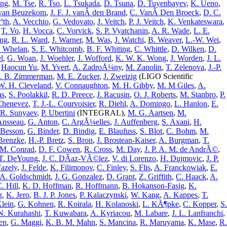
ang
,
M. Tse
,
R. Tso
,
L. Tsukada
,
D. Tsuna
,
D. Tuyenbayev
,
K. Ueno
,
van Beuzekom
,
J. F. J. vanÂ den Brand
,
C. VanÂ Den Broeck
,
D. C.
ºth
,
A. Vecchio
,
G. Vedovato
,
J. Veitch
,
P. J. Veitch
,
K. Venkateswara
,
,
T. Vo
,
H. Vocca
,
C. Vorvick
,
S. P. Vyatchanin
,
A. R. Wade
,
L. E.
ang
,
R. L. Ward
,
J. Warner
,
M. Was
,
J. Watchi
,
B. Weaver
,
L.-W. Wei
,
T. Whelan
,
S. E. Whitcomb
,
B. F. Whiting
,
C. Whittle
,
D. Wilken
,
D.
l
,
G. Woan
,
J. Woehler
,
J. Wofford
,
K. W. K. Wong
,
J. Worden
,
J. L.
,
Haocun Yu
,
M. Yvert
,
A. ZadroÅ¼ny
,
M. Zanolin
,
T. Zelenova
,
J.-P.
. B. Zimmerman
,
M. E. Zucker
,
J. Zweizig
(LIGO Scientific
W. H. Cleveland
,
V. Connaughton
,
M. H. Gibby
,
M. M Giles
,
A.
as
,
S. Poolakkil
,
R. D. Preece
,
J. Racusin
,
O. J. Roberts
,
M. Stanbro
,
P.
Chenevez
,
T. J.-L. Courvoisier
,
R. Diehl
,
A. Domingo
,
L. Hanlon
,
E.
R. Sunyaev
,
P. Ubertini
(INTEGRAL),
M. G. Aartsen
,
M.
 Ansseau
,
G. Anton
,
C. ArgÃ¼elles
,
J. Auffenberg
,
S. Axani
,
H.
 Besson
,
G. Binder
,
D. Bindig
,
E. Blaufuss
,
S. Blot
,
C. Bohm
,
M.
Brenzke
,
H.-P. Bretz
,
S. Bron
,
J. Brostean-Kaiser
,
A. Burgman
,
T.
 M. Conrad
,
D. F. Cowen
,
R. Cross
,
M. Day
,
J. P. A. M. de AndrÃ©
,
T. DeYoung
,
J. C. DÃ­az-VÃ©lez
,
V. di Lorenzo
,
H. Dujmovic
,
J. P.
Fazely
,
J. Felde
,
K. Filimonov
,
C. Finley
,
S. Flis
,
A. Franckowiak
,
E.
A. Goldschmidt
,
J. G. Gonzalez
,
D. Grant
,
Z. Griffith
,
C. Haack
,
A.
. Hill
,
K. D. Hoffman
,
R. Hoffmann
,
B. Hokanson-Fasig
,
K.
g
,
K. Jero
,
B. J. P. Jones
,
P. Kalaczynski
,
W. Kang
,
A. Kappes
,
T.
Klein
,
G. Kohnen
,
R. Koirala
,
H. Kolanoski
,
L. KÃ¶pke
,
C. Kopper
,
S.
N. Kurahashi
,
T. Kuwabara
,
A. Kyriacou
,
M. Labare
,
J. L. Lanfranchi
,
en
,
G. Maggi
,
K. B. M. Mahn
,
S. Mancina
,
R. Maruyama
,
K. Mase
,
R.