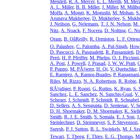
Mendell
,
R. A. Mercer
,
E. L. Merilh
,
M. Mer
A. L. Miller
,
B. B. Miller
,
J. Miller
,
M. Millh
Moffa
,
A. Moggi
,
K. Mogushi
,
M. Mohan
,
S
Arunava Mukherjee
,
D. Mukherjee
,
S. Mukhe
J. Neilson
,
G. Nelemans
,
T. J. N. Nelson
,
M.
Nitz
,
A. Noack
,
F. Nocera
,
D. Nolting
,
C. No
Oram
,
B. OâReilly
,
R. Ormiston
,
L. F. Orteg
O. Palashov
,
C. Palomba
,
A. Pal-Singh
,
Howa
D. Pascucci
,
A. Pasqualetti
,
R. Passaquieti
,
D
Perri
,
H. P. Pfeiffer
,
M. Phelps
,
O. J. Piccinni
A. Post
,
J. Powell
,
J. Prasad
,
J. W. W. Pratt
,
G
P. Puppo
,
M. PÃ¼rrer
,
H. Qi
,
V. Quetschke
,
E. Ramirez
,
A. Ramos-Buades
,
P. Rapagnani
Riles
,
M. Rizzo
,
N. A. Robertson
,
R. Robie
,
RÃ¼diger
,
P. Ruggi
,
G. Rutins
,
K. Ryan
,
S. 
Sanchez
,
L. E. Sanchez
,
N. Sanchis-Gual
,
V.
Scheuer
,
J. Schmidt
,
P. Schmidt
,
R. Schnabel
D. Sellers
,
A. S. Sengupta
,
D. Sentenac
,
V. S
D. H. Shoemaker
,
D. M. Shoemaker
,
K. Siell
Smith
,
R. J. E. Smith
,
S. Somala
,
E. J. Son
,
J
Steinlechner
,
D. Steinmeyer
,
S. P. Stevenson
,
Suresh
,
P. J. Sutton
,
B. L. Swinkels
,
M. J. Sz
Tewari
,
T. Theeg
,
F. Thies
,
E. G. Thomas
,
M