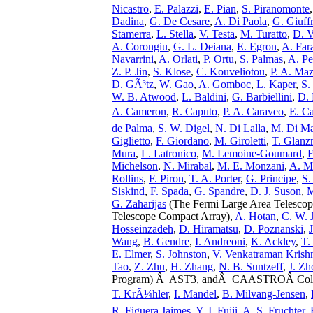
Nicastro
,
E. Palazzi
,
E. Pian
,
S. Piranomonte
Dadina
,
G. De Cesare
,
A. Di Paola
,
G. Giuff
Stamerra
,
L. Stella
,
V. Testa
,
M. Turatto
,
D. V
A. Corongiu
,
G. L. Deiana
,
E. Egron
,
A. Far
Navarrini
,
A. Orlati
,
P. Ortu
,
S. Palmas
,
A. Pe
Z. P. Jin
,
S. Klose
,
C. Kouveliotou
,
P. A. Maz
D. GÃ³tz
,
W. Gao
,
A. Gomboc
,
L. Kaper
,
S.
W. B. Atwood
,
L. Baldini
,
G. Barbiellini
,
D. 
A. Cameron
,
R. Caputo
,
P. A. Caraveo
,
E. Ca
de Palma
,
S. W. Digel
,
N. Di Lalla
,
M. Di M
Giglietto
,
F. Giordano
,
M. Giroletti
,
T. Glan
Mura
,
L. Latronico
,
M. Lemoine-Goumard
,
F
Michelson
,
N. Mirabal
,
M. E. Monzani
,
A. Mo
Rollins
,
F. Piron
,
T. A. Porter
,
G. Principe
,
S.
Siskind
,
F. Spada
,
G. Spandre
,
D. J. Suson
,
M
G. Zaharijas
(The Fermi Large Area Telescop
Telescope Compact Array),
A. Hotan
,
C. W. 
Hosseinzadeh
,
D. Hiramatsu
,
D. Poznanski
,
Wang
,
B. Gendre
,
I. Andreoni
,
K. Ackley
,
T.
E. Elmer
,
S. Johnston
,
V. Venkatraman Krish
Tao
,
Z. Zhu
,
H. Zhang
,
N. B. Suntzeff
,
J. Zh
Program) Â AST3, andÂ CAASTROÂ Colla
T. KrÃ¼hler
,
I. Mandel
,
B. Milvang-Jensen
,
R. Figuera Jaimes
,
Y. I. Fujii
,
A. S. Fruchter
,