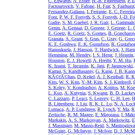
C. Edwards
,
A. Effler
,
H.-B. Eggenstein
,
P. 
Factourovich
,
V. Fafone
,
H. Fair
,
S. Fairhurst
Fernandez-Galiana
,
I. Ferrante
,
E. C. Ferreira
Font
,
P. W. F. Forsyth
,
S. S. Forsyth
,
J.-D. Fo
Gadre
,
S. M. Gaebel
,
J. R. Gair
,
L. Gammait
Genin
,
A. Gennai
,
D. George
,
J. George
,
L. 
E. Goetz
,
R. Goetz
,
S. Gomes
,
B. Goncharov
Granata
,
A. Grant
,
S. Gras
,
C. Gray
,
G. Grec
K. E. Gushwa
,
E. K. Gustafson
,
R. Gustafso
Hannuksela
,
J. Hanson
,
T. Hardwick
,
J. Har
Hemming
,
M. Hendry
,
I. S. Heng
,
J. Hennig
Houston
,
E. J. Howell
,
A. Hreibi
,
Y. M. Hu
,
K. Izumi
,
T. Jacqmin
,
K. Jani
,
P. Jaranowski
,
Kamai
,
S. Kandhasamy
,
G. Kang
,
J. B. Kann
KÃ©fÃ©lian
,
D. Keitel
,
A. J. Kemball
,
R. K
Kim
,
W. S. Kim
,
Y.-M. Kim
,
S. J. Kimbrell
,
S. Koley
,
V. Kondrashov
,
A. Kontos
,
M. Kor
L. Kuo
,
A. Kutynia
,
S. Kwang
,
B. D. Lacke
C. Lazzaro
,
P. Leaci
,
S. Leavey
,
C. H. Lee
,
H
B. Littenberg
,
J. Liu
,
R. K. L. Lo
,
N. A. Lock
Lumaca
,
A. P. Lundgren
,
R. Lynch
,
Y. Ma
,
R
Zertuche
,
R. M. Magee
,
E. Majorana
,
I. Mak
Markakis
,
A. S. Markosyan
,
A. Markowitz
,
E
J. Massinger
,
M. Masso-Reid
,
S. Mastrogiova
McGuire
,
G. McIntyre
,
J. McIver
,
D. J. McM