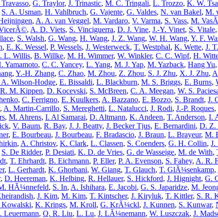
. Travasso
,
G. Traylor
,
J. Trinastic
,
M. C. Tringali
,
L. Trozzo
,
K. W. Ts
,
S. A. Usman
,
H. Vahlbruch
,
G. Vajente
,
G. Valdes
,
N. van Bakel
,
M. 
 Heijningen
,
A. A. van Veggel
,
M. Vardaro
,
V. Varma
,
S. Vass
,
M. VasÃ
 VicerÃ©
,
A. D. Viets
,
S. Vinciguerra
,
D. J. Vine
,
J.-Y. Vinet
,
S. Vitale
lace
,
S. Walsh
,
G. Wang
,
H. Wang
,
J. Z. Wang
,
W. H. Wang
,
Y. F. W
n
,
E. K. Wessel
,
P. Wessels
,
J. Westerweck
,
T. Westphal
,
K. Wette
,
J. 
. L. Willis
,
B. Willke
,
M. H. Wimmer
,
W. Winkler
,
C. C. Wipf
,
H. Witte
. Yamamoto
,
C. C. Yancey
,
L. Yang
,
M. J. Yap
,
M. Yazback
,
Hang Yu
hang
,
Y.-H. Zhang
,
C. Zhao
,
M. Zhou
,
Z. Zhou
,
S. J. Zhu
,
X. J. Zhu
,
A
 A. Wilson-Hodge
,
E. Bissaldi
,
L. Blackburn
,
M. S. Briggs
,
E. Burns
,
R. M. Kippen
,
D. Kocevski
,
S. McBreen
,
C. A. Meegan
,
W. S. Pacies
chenko
,
C. Ferrigno
,
E. Kuulkers
,
A. Bazzano
,
E. Bozzo
,
S. Brandt
,
J. 
,
A. Martin-Carrillo
,
S. Mereghetti
,
L. Natalucci
,
J. Rodi
,
J.-P. Roques
,
rs
,
M. Ahrens
,
I. Al Samarai
,
D. Altmann
,
K. Andeen
,
T. Anderson
,
I.
ick
,
V. Baum
,
R. Bay
,
J. J. Beatty
,
J. Becker Tjus
,
E. Bernardini
,
D. Z.
ner
,
E. Bourbeau
,
J. Bourbeau
,
F. Bradascio
,
J. Braun
,
L. Brayeur
,
M. 
hirkin
,
A. Christov
,
K. Clark
,
L. Classen
,
S. Coenders
,
G. H. Collin
,
J.
,
S. De Ridder
,
P. Desiati
,
K. D. de Vries
,
G. de Wasseige
,
M. de With
,
dt
,
T. Ehrhardt
,
B. Eichmann
,
P. Eller
,
P. A. Evenson
,
S. Fahey
,
A. R. 
er
,
L. Gerhardt
,
K. Ghorbani
,
W. Giang
,
T. Glauch
,
T. GlÃ¼senkamp
,
r
,
D. Heereman
,
K. Helbing
,
R. Hellauer
,
S. Hickford
,
J. Hignight
,
G. C
M. HÃ¼nnefeld
,
S. In
,
A. Ishihara
,
E. Jacobi
,
G. S. Japaridze
,
M. Jeon
heirandish
,
J. Kim
,
M. Kim
,
T. Kintscher
,
J. Kiryluk
,
T. Kittler
,
S. R. 
 Kowalski
,
K. Krings
,
M. Kroll
,
G. KrÃ¼ckl
,
J. Kunnen
,
S. Kunwar
,
. Leuermann
,
Q. R. Liu
,
L. Lu
,
J. LÃ¼nemann
,
W. Luszczak
,
J. Mads