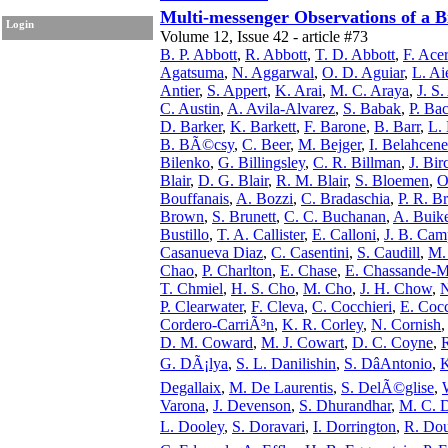
Multi-messenger Observations of a 
Login
Volume 12, Issue 42 - article #73
B. P. Abbott
,
R. Abbott
,
T. D. Abbott
,
F. Ace
Agatsuma
,
N. Aggarwal
,
O. D. Aguiar
,
L. Ai
Antier
,
S. Appert
,
K. Arai
,
M. C. Araya
,
J. S
C. Austin
,
A. Avila-Alvarez
,
S. Babak
,
P. Ba
D. Barker
,
K. Barkett
,
F. Barone
,
B. Barr
,
L. 
B. BÃ©csy
,
C. Beer
,
M. Bejger
,
I. Belahcene
Bilenko
,
G. Billingsley
,
C. R. Billman
,
J. Bir
Blair
,
D. G. Blair
,
R. M. Blair
,
S. Bloemen
,
O
Bouffanais
,
A. Bozzi
,
C. Bradaschia
,
P. R. B
Brown
,
S. Brunett
,
C. C. Buchanan
,
A. Buik
Bustillo
,
T. A. Callister
,
E. Calloni
,
J. B. Cam
Casanueva Diaz
,
C. Casentini
,
S. Caudill
,
M.
Chao
,
P. Charlton
,
E. Chase
,
E. Chassande-M
T. Chmiel
,
H. S. Cho
,
M. Cho
,
J. H. Chow
,
N
P. Clearwater
,
F. Cleva
,
C. Cocchieri
,
E. Coc
Cordero-CarriÃ³n
,
K. R. Corley
,
N. Cornish
,
D. M. Coward
,
M. J. Cowart
,
D. C. Coyne
,
G. DÃ¡lya
,
S. L. Danilishin
,
S. DâAntonio
,
Degallaix
,
M. De Laurentis
,
S. DelÃ©glise
,
Varona
,
J. Devenson
,
S. Dhurandhar
,
M. C. 
L. Dooley
,
S. Doravari
,
I. Dorrington
,
R. Dou