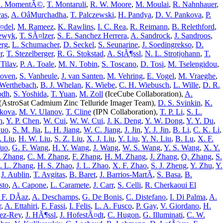
. MomentÃ©
,
T. Montaruli
,
R. W. Moore
,
M. Moulai
,
R. Nahnhauer
,
vas
,
A. OâMurchadha
,
T. Palczewski
,
H. Pandya
,
D. V. Pankova
,
P.
¤del
,
M. Rameez
,
K. Rawlins
,
I. C. Rea
,
R. Reimann
,
B. Relethford
,
ewyk
,
T. SÃ¤lzer
,
S. E. Sanchez Herrera
,
A. Sandrock
,
J. Sandroos
,
erg
,
L. Schumacher
,
D. Seckel
,
S. Seunarine
,
J. Soedingrekso
,
D.
r
,
T. Stezelberger
,
R. G. Stokstad
,
A. StÃ¶ssl
,
N. L. Strotjohann
,
T.
 Tilav
,
P. A. Toale
,
M. N. Tobin
,
S. Toscano
,
D. Tosi
,
M. Tselengidou
,
hoven
,
S. Vanheule
,
J. van Santen
,
M. Vehring
,
E. Vogel
,
M. Vraeghe
,
 Werthebach
,
B. J. Whelan
,
K. Wiebe
,
C. H. Wiebusch
,
L. Wille
,
D. R.
odh
,
S. Yoshida
,
T. Yuan
,
M. Zoll
(IceCube Collaboration),
A.
(AstroSat Cadmium Zinc Telluride Imager Team),
D. S. Svinkin
,
K.
tkova
,
M. V. Ulanov
,
T. Cline
(IPN Collaboration),
T. P. Li
,
S. L.
n
,
Y. P. Chen
,
W. Cui
,
W. W. Cui
,
J. K. Deng
,
Y. W. Dong
,
Y. Y. Du
,
Huo
,
S. M. Jia
,
L. H. Jiang
,
W. C. Jiang
,
J. Jin
,
Y. J. Jin
,
B. Li
,
C. K. Li
,
. Liu
,
H. W. Liu
,
S. Z. Liu
,
X. J. Liu
,
Y. Liu
,
Y. N. Liu
,
B. Lu
,
X. F.
Tuo
,
G. F. Wang
,
H. Y. Wang
,
J. Wang
,
W. S. Wang
,
Y. S. Wang
,
X. Y.
. Zhang
,
C. M. Zhang
,
F. Zhang
,
H. M. Zhang
,
J. Zhang
,
Q. Zhang
,
S.
. L. Zhang
,
H. S. Zhao
,
J. L. Zhao
,
X. F. Zhao
,
S. J. Zheng
,
Y. Zhu
,
Y.
,
J. Aublin
,
T. Avgitas
,
B. Baret
,
J. Barrios-MartÃ­
,
S. Basa
,
B.
sto
,
A. Capone
,
L. Caramete
,
J. Carr
,
S. Celli
,
R. Cherkaoui El
 F. DÃ­az
,
A. Deschamps
,
G. De Bonis
,
C. Distefano
,
I. Di Palma
,
A.
r
,
A. Ettahiri
,
F. Fassi
,
I. Felis
,
L. A. Fusco
,
P. Gay
,
V. Giordano
,
H.
dez-Rey
,
J. HÃ¶ssl
,
J. HofestÃ¤dt
,
C. Hugon
,
G. Illuminati
,
C. W.