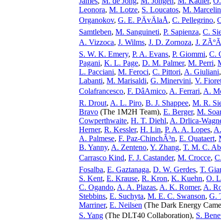
James
,
M. de Jong
,
M. Jongen
,
M. Kadler
,
O.
Leonora
,
M. Lotze
,
S. Loucatos
,
M. Marcelin
Organokov
,
G. E. PÄvÄlaÅ
,
C. Pellegrino
,
C
Samtleben
,
M. Sanguineti
,
P. Sapienza
,
C. Si
A. Vizzoca
,
J. Wilms
,
J. D. Zornoza
,
J. ZÃºÃ
S. W. K. Emery
,
P. A. Evans
,
P. Giommi
,
C. 
Pagani
,
K. L. Page
,
D. M. Palmer
,
M. Perri
,
M
L. Pacciani
,
M. Feroci
,
C. Pittori
,
A. Giuliani
Labanti
,
M. Marisaldi
,
G. Minervini
,
V. Fioret
Colafrancesco
,
F. DâAmico
,
A. Ferrari
,
A. Mo
R. Drout
,
A. L. Piro
,
B. J. Shappee
,
M. R. Si
Bravo
(The 1M2H Team),
E. Berger
,
M. Soar
Cowperthwaite
,
H. T. Diehl
,
A. Drlica-Wagn
Herner
,
R. Kessler
,
H. Lin
,
P. A. A. Lopes
,
A.
A. Palmese
,
F. Paz-ChinchÃ³n
,
E. Quataert
,
B. Yanny
,
A. Zenteno
,
Y. Zhang
,
T. M. C. Ab
Carrasco Kind
,
F. J. Castander
,
M. Crocce
,
C
Fosalba
,
E. Gaztanaga
,
D. W. Gerdes
,
T. Gia
S. Kent
,
E. Krause
,
R. Kron
,
K. Kuehn
,
O. L
C. Ogando
,
A. A. Plazas
,
A. K. Romer
,
A. R
Stebbins
,
E. Suchyta
,
M. E. C. Swanson
,
G. 
Marriner
,
E. Neilsen
(The Dark Energy Came
S. Yang
(The DLT40 Collaboration),
S. Benet