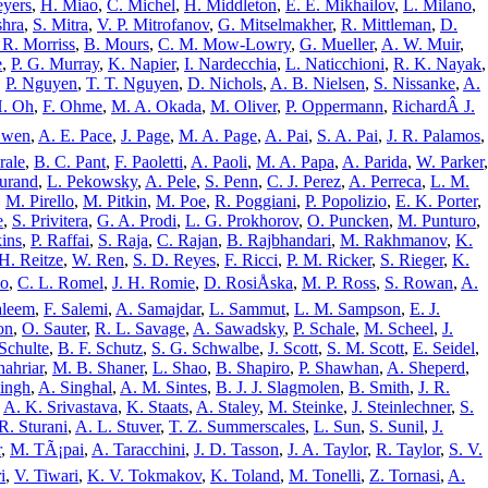
eyers
,
H. Miao
,
C. Michel
,
H. Middleton
,
E. E. Mikhailov
,
L. Milano
,
shra
,
S. Mitra
,
V. P. Mitrofanov
,
G. Mitselmakher
,
R. Mittleman
,
D.
 R. Morriss
,
B. Mours
,
C. M. Mow-Lowry
,
G. Mueller
,
A. W. Muir
,
e
,
P. G. Murray
,
K. Napier
,
I. Nardecchia
,
L. Naticchioni
,
R. K. Nayak
,
,
P. Nguyen
,
T. T. Nguyen
,
D. Nichols
,
A. B. Nielsen
,
S. Nissanke
,
A.
H. Oh
,
F. Ohme
,
M. A. Okada
,
M. Oliver
,
P. Oppermann
,
RichardÂ J.
Owen
,
A. E. Pace
,
J. Page
,
M. A. Page
,
A. Pai
,
S. A. Pai
,
J. R. Palamos
,
rale
,
B. C. Pant
,
F. Paoletti
,
A. Paoli
,
M. A. Papa
,
A. Parida
,
W. Parker
,
urand
,
L. Pekowsky
,
A. Pele
,
S. Penn
,
C. J. Perez
,
A. Perreca
,
L. M.
,
M. Pirello
,
M. Pitkin
,
M. Poe
,
R. Poggiani
,
P. Popolizio
,
E. K. Porter
,
e
,
S. Privitera
,
G. A. Prodi
,
L. G. Prokhorov
,
O. Puncken
,
M. Punturo
,
ins
,
P. Raffai
,
S. Raja
,
C. Rajan
,
B. Rajbhandari
,
M. Rakhmanov
,
K.
H. Reitze
,
W. Ren
,
S. D. Reyes
,
F. Ricci
,
P. M. Ricker
,
S. Rieger
,
K.
o
,
C. L. Romel
,
J. H. Romie
,
D. RosiÅska
,
M. P. Ross
,
S. Rowan
,
A.
aleem
,
F. Salemi
,
A. Samajdar
,
L. Sammut
,
L. M. Sampson
,
E. J.
on
,
O. Sauter
,
R. L. Savage
,
A. Sawadsky
,
P. Schale
,
M. Scheel
,
J.
Schulte
,
B. F. Schutz
,
S. G. Schwalbe
,
J. Scott
,
S. M. Scott
,
E. Seidel
,
hahriar
,
M. B. Shaner
,
L. Shao
,
B. Shapiro
,
P. Shawhan
,
A. Sheperd
,
ingh
,
A. Singhal
,
A. M. Sintes
,
B. J. J. Slagmolen
,
B. Smith
,
J. R.
,
A. K. Srivastava
,
K. Staats
,
A. Staley
,
M. Steinke
,
J. Steinlechner
,
S.
R. Sturani
,
A. L. Stuver
,
T. Z. Summerscales
,
L. Sun
,
S. Sunil
,
J.
r
,
M. TÃ¡pai
,
A. Taracchini
,
J. D. Tasson
,
J. A. Taylor
,
R. Taylor
,
S. V.
i
,
V. Tiwari
,
K. V. Tokmakov
,
K. Toland
,
M. Tonelli
,
Z. Tornasi
,
A.