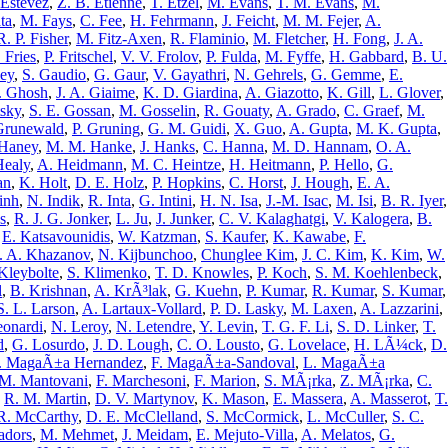
 Estevez
,
Z. B. Etienne
,
T. Etzel
,
M. Evans
,
T. M. Evans
,
M.
ta
,
M. Fays
,
C. Fee
,
H. Fehrmann
,
J. Feicht
,
M. M. Fejer
,
A.
R. P. Fisher
,
M. Fitz-Axen
,
R. Flaminio
,
M. Fletcher
,
H. Fong
,
J. A.
 Fries
,
P. Fritschel
,
V. V. Frolov
,
P. Fulda
,
M. Fyffe
,
H. Gabbard
,
B. U.
ley
,
S. Gaudio
,
G. Gaur
,
V. Gayathri
,
N. Gehrels
,
G. Gemme
,
E.
. Ghosh
,
J. A. Giaime
,
K. D. Giardina
,
A. Giazotto
,
K. Gill
,
L. Glover
,
sky
,
S. E. Gossan
,
M. Gosselin
,
R. Gouaty
,
A. Grado
,
C. Graef
,
M.
Grunewald
,
P. Gruning
,
G. M. Guidi
,
X. Guo
,
A. Gupta
,
M. K. Gupta
,
Haney
,
M. M. Hanke
,
J. Hanks
,
C. Hanna
,
M. D. Hannam
,
O. A.
Healy
,
A. Heidmann
,
M. C. Heintze
,
H. Heitmann
,
P. Hello
,
G.
an
,
K. Holt
,
D. E. Holz
,
P. Hopkins
,
C. Horst
,
J. Hough
,
E. A.
inh
,
N. Indik
,
R. Inta
,
G. Intini
,
H. N. Isa
,
J.-M. Isac
,
M. Isi
,
B. R. Iyer
,
s
,
R. J. G. Jonker
,
L. Ju
,
J. Junker
,
C. V. Kalaghatgi
,
V. Kalogera
,
B.
,
E. Katsavounidis
,
W. Katzman
,
S. Kaufer
,
K. Kawabe
,
F.
. A. Khazanov
,
N. Kijbunchoo
,
Chunglee Kim
,
J. C. Kim
,
K. Kim
,
W.
Kleybolte
,
S. Klimenko
,
T. D. Knowles
,
P. Koch
,
S. M. Koehlenbeck
,
l
,
B. Krishnan
,
A. KrÃ³lak
,
G. Kuehn
,
P. Kumar
,
R. Kumar
,
S. Kumar
,
S. L. Larson
,
A. Lartaux-Vollard
,
P. D. Lasky
,
M. Laxen
,
A. Lazzarini
,
onardi
,
N. Leroy
,
N. Letendre
,
Y. Levin
,
T. G. F. Li
,
S. D. Linker
,
T.
d
,
G. Losurdo
,
J. D. Lough
,
C. O. Lousto
,
G. Lovelace
,
H. LÃ¼ck
,
D.
I. MagaÃ±a Hernandez
,
F. MagaÃ±a-Sandoval
,
L. MagaÃ±a
M. Mantovani
,
F. Marchesoni
,
F. Marion
,
S. MÃ¡rka
,
Z. MÃ¡rka
,
C.
,
R. M. Martin
,
D. V. Martynov
,
K. Mason
,
E. Massera
,
A. Masserot
,
T.
R. McCarthy
,
D. E. McClelland
,
S. McCormick
,
L. McCuller
,
S. C.
adors
,
M. Mehmet
,
J. Meidam
,
E. Mejuto-Villa
,
A. Melatos
,
G.