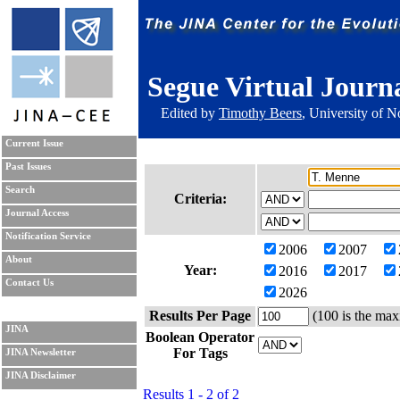
Segue Virtual Journ
Edited by
Timothy Beers
, University of 
Current Issue
Past Issues
Search
Criteria:
Journal Access
Notification Service
2006
2007
About
Year:
2016
2017
Contact Us
2026
Results Per Page
(100 is the max
JINA
Boolean Operator
For Tags
JINA Newsletter
JINA Disclaimer
Results 1 - 2 of 2