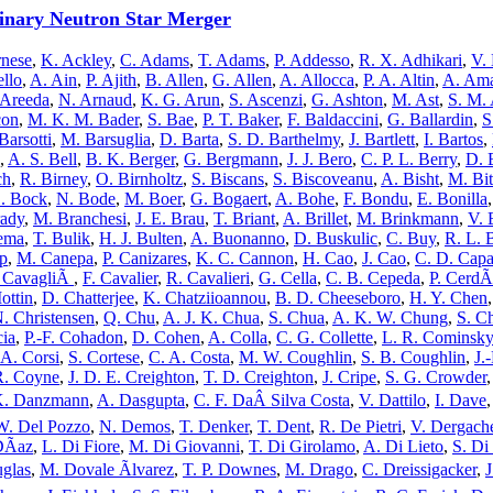
Binary Neutron Star Merger
rnese
,
K. Ackley
,
C. Adams
,
T. Adams
,
P. Addesso
,
R. X. Adhikari
,
V.
ello
,
A. Ain
,
P. Ajith
,
B. Allen
,
G. Allen
,
A. Allocca
,
P. A. Altin
,
A. Am
. Areeda
,
N. Arnaud
,
K. G. Arun
,
S. Ascenzi
,
G. Ashton
,
M. Ast
,
S. M.
con
,
M. K. M. Bader
,
S. Bae
,
P. T. Baker
,
F. Baldaccini
,
G. Ballardin
,
S
Barsotti
,
M. Barsuglia
,
D. Barta
,
S. D. Barthelmy
,
J. Bartlett
,
I. Bartos
,
,
A. S. Bell
,
B. K. Berger
,
G. Bergmann
,
J. J. Bero
,
C. P. L. Berry
,
D. 
ch
,
R. Birney
,
O. Birnholtz
,
S. Biscans
,
S. Biscoveanu
,
A. Bisht
,
M. Bit
. Bock
,
N. Bode
,
M. Boer
,
G. Bogaert
,
A. Bohe
,
F. Bondu
,
E. Bonilla
rady
,
M. Branchesi
,
J. E. Brau
,
T. Briant
,
A. Brillet
,
M. Brinkmann
,
V. 
ema
,
T. Bulik
,
H. J. Bulten
,
A. Buonanno
,
D. Buskulic
,
C. Buy
,
R. L. 
p
,
M. Canepa
,
P. Canizares
,
K. C. Cannon
,
H. Cao
,
J. Cao
,
C. D. Cap
 CavagliÃ
,
F. Cavalier
,
R. Cavalieri
,
G. Cella
,
C. B. Cepeda
,
P. Cerd
ottin
,
D. Chatterjee
,
K. Chatziioannou
,
B. D. Cheeseboro
,
H. Y. Chen
. Christensen
,
Q. Chu
,
A. J. K. Chua
,
S. Chua
,
A. K. W. Chung
,
S. C
cia
,
P.-F. Cohadon
,
D. Cohen
,
A. Colla
,
C. G. Collette
,
L. R. Cominsky
A. Corsi
,
S. Cortese
,
C. A. Costa
,
M. W. Coughlin
,
S. B. Coughlin
,
J.
R. Coyne
,
J. D. E. Creighton
,
T. D. Creighton
,
J. Cripe
,
S. G. Crowder
K. Danzmann
,
A. Dasgupta
,
C. F. DaÂ Silva Costa
,
V. Dattilo
,
I. Dave
W. Del Pozzo
,
N. Demos
,
T. Denker
,
T. Dent
,
R. De Pietri
,
V. Dergach
DÃ­az
,
L. Di Fiore
,
M. Di Giovanni
,
T. Di Girolamo
,
A. Di Lieto
,
S. Di
glas
,
M. Dovale Ãlvarez
,
T. P. Downes
,
M. Drago
,
C. Dreissigacker
,
J