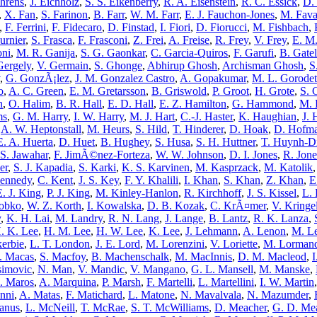
Ehrens
,
J. Eichholz
,
S. S. Eikenberry
,
R. A. Eisenstein
,
R. C. Essick
,
D.
,
X. Fan
,
S. Farinon
,
B. Farr
,
W. M. Farr
,
E. J. Fauchon-Jones
,
M. Fava
,
F. Ferrini
,
F. Fidecaro
,
D. Finstad
,
I. Fiori
,
D. Fiorucci
,
M. Fishbach
,
urnier
,
S. Frasca
,
F. Frasconi
,
Z. Frei
,
A. Freise
,
R. Frey
,
V. Frey
,
E. M.
oni
,
M. R. Ganija
,
S. G. Gaonkar
,
C. Garcia-Quiros
,
F. Garufi
,
B. Gate
Gergely
,
V. Germain
,
S. Ghonge
,
Abhirup Ghosh
,
Archisman Ghosh
,
S
,
G. GonzÃ¡lez
,
J. M. Gonzalez Castro
,
A. Gopakumar
,
M. L. Gorodet
o
,
A. C. Green
,
E. M. Gretarsson
,
B. Griswold
,
P. Groot
,
H. Grote
,
S. 
n
,
O. Halim
,
B. R. Hall
,
E. D. Hall
,
E. Z. Hamilton
,
G. Hammond
,
M. 
ms
,
G. M. Harry
,
I. W. Harry
,
M. J. Hart
,
C.-J. Haster
,
K. Haughian
,
J. 
,
A. W. Heptonstall
,
M. Heurs
,
S. Hild
,
T. Hinderer
,
D. Hoak
,
D. Hofm
E. A. Huerta
,
D. Huet
,
B. Hughey
,
S. Husa
,
S. H. Huttner
,
T. Huynh-D
S. Jawahar
,
F. JimÃ©nez-Forteza
,
W. W. Johnson
,
D. I. Jones
,
R. Jone
er
,
S. J. Kapadia
,
S. Karki
,
K. S. Karvinen
,
M. Kasprzack
,
M. Katolik
ennedy
,
C. Kent
,
J. S. Key
,
F. Y. Khalili
,
I. Khan
,
S. Khan
,
Z. Khan
,
E
E. J. King
,
P. J. King
,
M. Kinley-Hanlon
,
R. Kirchhoff
,
J. S. Kissel
,
L. 
obko
,
W. Z. Korth
,
I. Kowalska
,
D. B. Kozak
,
C. KrÃ¤mer
,
V. Kringe
y
,
K. H. Lai
,
M. Landry
,
R. N. Lang
,
J. Lange
,
B. Lantz
,
R. K. Lanza
,
. K. Lee
,
H. M. Lee
,
H. W. Lee
,
K. Lee
,
J. Lehmann
,
A. Lenon
,
M. Le
erbie
,
L. T. London
,
J. E. Lord
,
M. Lorenzini
,
V. Loriette
,
M. Lorman
. Macas
,
S. Macfoy
,
B. Machenschalk
,
M. MacInnis
,
D. M. Macleod
,
simovic
,
N. Man
,
V. Mandic
,
V. Mangano
,
G. L. Mansell
,
M. Manske
,
. Maros
,
A. Marquina
,
P. Marsh
,
F. Martelli
,
L. Martellini
,
I. W. Martin
nni
,
A. Matas
,
F. Matichard
,
L. Matone
,
N. Mavalvala
,
N. Mazumder
,
anus
,
L. McNeill
,
T. McRae
,
S. T. McWilliams
,
D. Meacher
,
G. D. Me