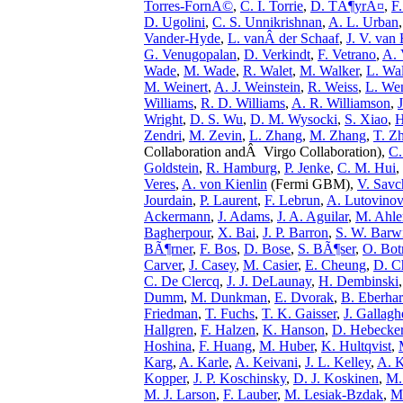
Torres-FornÃ©
,
C. I. Torrie
,
D. TÃ¶yrÃ¤
,
F
D. Ugolini
,
C. S. Unnikrishnan
,
A. L. Urban
Vander-Hyde
,
L. vanÂ der Schaaf
,
J. V. van
G. Venugopalan
,
D. Verkindt
,
F. Vetrano
,
A.
Wade
,
M. Wade
,
R. Walet
,
M. Walker
,
L. Wal
M. Weinert
,
A. J. Weinstein
,
R. Weiss
,
L. We
Williams
,
R. D. Williams
,
A. R. Williamson
,
J
Wright
,
D. S. Wu
,
D. M. Wysocki
,
S. Xiao
,
H
Zendri
,
M. Zevin
,
L. Zhang
,
M. Zhang
,
T. Z
Collaboration andÂ Virgo Collaboration),
C.
Goldstein
,
R. Hamburg
,
P. Jenke
,
C. M. Hui
,
Veres
,
A. von Kienlin
(Fermi GBM),
V. Sav
Jourdain
,
P. Laurent
,
F. Lebrun
,
A. Lutovinov
Ackermann
,
J. Adams
,
J. A. Aguilar
,
M. Ahle
Bagherpour
,
X. Bai
,
J. P. Barron
,
S. W. Barw
BÃ¶rner
,
F. Bos
,
D. Bose
,
S. BÃ¶ser
,
O. Bot
Carver
,
J. Casey
,
M. Casier
,
E. Cheung
,
D. C
C. De Clercq
,
J. J. DeLaunay
,
H. Dembinski
Dumm
,
M. Dunkman
,
E. Dvorak
,
B. Eberhar
Friedman
,
T. Fuchs
,
T. K. Gaisser
,
J. Gallagh
Hallgren
,
F. Halzen
,
K. Hanson
,
D. Hebecke
Hoshina
,
F. Huang
,
M. Huber
,
K. Hultqvist
,
Karg
,
A. Karle
,
A. Keivani
,
J. L. Kelley
,
A. K
Kopper
,
J. P. Koschinsky
,
D. J. Koskinen
,
M.
M. J. Larson
,
F. Lauber
,
M. Lesiak-Bzdak
,
M