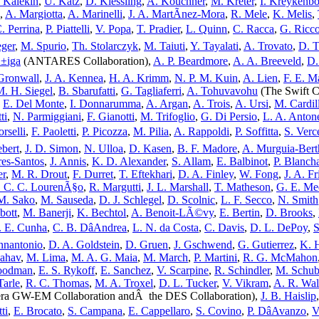
 Kalekin
,
U. Katz
,
D. Kiessling
,
A. Kouchner
,
M. Kreter
,
I. Kreykenb
,
A. Margiotta
,
A. Marinelli
,
J. A. MartÃ­nez-Mora
,
R. Mele
,
K. Melis
,
. Perrina
,
P. Piattelli
,
V. Popa
,
T. Pradier
,
L. Quinn
,
C. Racca
,
G. Ricc
eger
,
M. Spurio
,
Th. Stolarczyk
,
M. Taiuti
,
Y. Tayalati
,
A. Trovato
,
D. T
±iga
(ANTARES Collaboration),
A. P. Beardmore
,
A. A. Breeveld
,
D.
Gronwall
,
J. A. Kennea
,
H. A. Krimm
,
N. P. M. Kuin
,
A. Lien
,
F. E. M
. H. Siegel
,
B. Sbarufatti
,
G. Tagliaferri
,
A. Tohuvavohu
(The Swift C
,
E. Del Monte
,
I. Donnarumma
,
A. Argan
,
A. Trois
,
A. Ursi
,
M. Cardil
ti
,
N. Parmiggiani
,
F. Gianotti
,
M. Trifoglio
,
G. Di Persio
,
L. A. Antone
rselli
,
F. Paoletti
,
P. Picozza
,
M. Pilia
,
A. Rappoldi
,
P. Soffitta
,
S. Verc
ebert
,
J. D. Simon
,
N. Ulloa
,
D. Kasen
,
B. F. Madore
,
A. Murguia-Bert
es-Santos
,
J. Annis
,
K. D. Alexander
,
S. Allam
,
E. Balbinot
,
P. Blanch
er
,
M. R. Drout
,
F. Durret
,
T. Eftekhari
,
D. A. Finley
,
W. Fong
,
J. A. F
 C. C. LourenÃ§o
,
R. Margutti
,
J. L. Marshall
,
T. Matheson
,
G. E. Me
M. Sako
,
M. Sauseda
,
D. J. Schlegel
,
D. Scolnic
,
L. F. Secco
,
N. Smith
bott
,
M. Banerji
,
K. Bechtol
,
A. Benoit-LÃ©vy
,
E. Bertin
,
D. Brooks
,
. E. Cunha
,
C. B. DâAndrea
,
L. N. da Costa
,
C. Davis
,
D. L. DePoy
,
S
nnantonio
,
D. A. Goldstein
,
D. Gruen
,
J. Gschwend
,
G. Gutierrez
,
K. 
ahav
,
M. Lima
,
M. A. G. Maia
,
M. March
,
P. Martini
,
R. G. McMahon
oodman
,
E. S. Rykoff
,
E. Sanchez
,
V. Scarpine
,
R. Schindler
,
M. Schub
Tarle
,
R. C. Thomas
,
M. A. Troxel
,
D. L. Tucker
,
V. Vikram
,
A. R. Wal
ra GW-EM Collaboration andÂ the DES Collaboration),
J. B. Haislip
ti
,
E. Brocato
,
S. Campana
,
E. Cappellaro
,
S. Covino
,
P. DâAvanzo
,
V