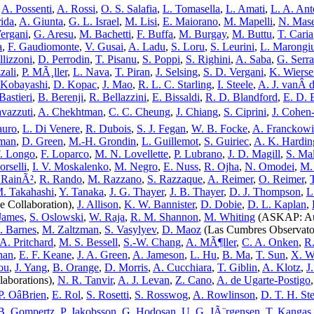
,
A. Possenti
,
A. Rossi
,
O. S. Salafia
,
L. Tomasella
,
L. Amati
,
L. A. Ant
rida
,
A. Giunta
,
G. L. Israel
,
M. Lisi
,
E. Maiorano
,
M. Mapelli
,
N. Mase
ergani
,
G. Aresu
,
M. Bachetti
,
F. Buffa
,
M. Burgay
,
M. Buttu
,
T. Caria
a
,
F. Gaudiomonte
,
V. Gusai
,
A. Ladu
,
S. Loru
,
S. Leurini
,
L. Marongi
llizzoni
,
D. Perrodin
,
T. Pisanu
,
S. Poppi
,
S. Righini
,
A. Saba
,
G. Serra
zali
,
P. MÃ¸ller
,
L. Nava
,
T. Piran
,
J. Selsing
,
S. D. Vergani
,
K. Wiers
 Kobayashi
,
D. Kopac
,
J. Mao
,
R. L. C. Starling
,
I. Steele
,
A. J. vanÂ 
Bastieri
,
B. Berenji
,
R. Bellazzini
,
E. Bissaldi
,
R. D. Blandford
,
E. D.
vazzuti
,
A. Chekhtman
,
C. C. Cheung
,
J. Chiang
,
S. Ciprini
,
J. Cohen
auro
,
L. Di Venere
,
R. Dubois
,
S. J. Fegan
,
W. B. Focke
,
A. Franckow
zman
,
D. Green
,
M.-H. Grondin
,
L. Guillemot
,
S. Guiriec
,
A. K. Hardin
. Longo
,
F. Loparco
,
M. N. Lovellette
,
P. Lubrano
,
J. D. Magill
,
S. Ma
rselli
,
I. V. Moskalenko
,
M. Negro
,
E. Nuss
,
R. Ojha
,
N. Omodei
,
M. 
 RainÃ²
,
R. Rando
,
M. Razzano
,
S. Razzaque
,
A. Reimer
,
O. Reimer
,
. Takahashi
,
Y. Tanaka
,
J. G. Thayer
,
J. B. Thayer
,
D. J. Thompson
,
L
e Collaboration),
J. Allison
,
K. W. Bannister
,
D. Dobie
,
D. L. Kaplan
,
James
,
S. Oslowski
,
W. Raja
,
R. M. Shannon
,
M. Whiting
(ASKAP: Aus
J. Barnes
,
M. Zaltzman
,
S. Vasylyev
,
D. Maoz
(Las Cumbres Observato
 A. Pritchard
,
M. S. Bessell
,
S.-W. Chang
,
A. MÃ¶ller
,
C. A. Onken
,
R.
nan
,
E. F. Keane
,
J. A. Green
,
A. Jameson
,
L. Hu
,
B. Ma
,
T. Sun
,
X. 
ou
,
J. Yang
,
B. Orange
,
D. Morris
,
A. Cucchiara
,
T. Giblin
,
A. Klotz
,
J.
borations),
N. R. Tanvir
,
A. J. Levan
,
Z. Cano
,
A. de Ugarte-Postigo
P. OâBrien
,
E. Rol
,
S. Rosetti
,
S. Rosswog
,
A. Rowlinson
,
D. T. H. St
B. Gompertz
,
P. Jakobsson
,
G. Hodosan
,
U. G. JÃ¨rgensen
,
T. Kangas