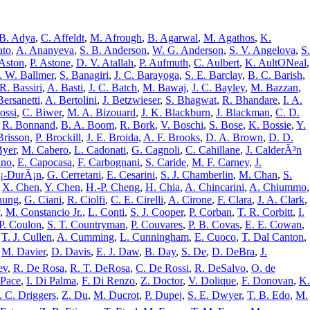
 B. Adya
,
C. Affeldt
,
M. Afrough
,
B. Agarwal
,
M. Agathos
,
K.
ato
,
A. Ananyeva
,
S. B. Anderson
,
W. G. Anderson
,
S. V. Angelova
,
S.
 Aston
,
P. Astone
,
D. V. Atallah
,
P. Aufmuth
,
C. Aulbert
,
K. AultONeal
,
. W. Ballmer
,
S. Banagiri
,
J. C. Barayoga
,
S. E. Barclay
,
B. C. Barish
,
R. Bassiri
,
A. Basti
,
J. C. Batch
,
M. Bawaj
,
J. C. Bayley
,
M. Bazzan
,
Bersanetti
,
A. Bertolini
,
J. Betzwieser
,
S. Bhagwat
,
R. Bhandare
,
I. A.
ossi
,
C. Biwer
,
M. A. Bizouard
,
J. K. Blackburn
,
J. Blackman
,
C. D.
,
R. Bonnand
,
B. A. Boom
,
R. Bork
,
V. Boschi
,
S. Bose
,
K. Bossie
,
Y.
Brisson
,
P. Brockill
,
J. E. Broida
,
A. F. Brooks
,
D. A. Brown
,
D. D.
Byer
,
M. Cabero
,
L. Cadonati
,
G. Cagnoli
,
C. Cahillane
,
J. CalderÃ³n
ano
,
E. Capocasa
,
F. Carbognani
,
S. Caride
,
M. F. Carney
,
J.
Ã¡-DurÃ¡n
,
G. Cerretani
,
E. Cesarini
,
S. J. Chamberlin
,
M. Chan
,
S.
,
X. Chen
,
Y. Chen
,
H.-P. Cheng
,
H. Chia
,
A. Chincarini
,
A. Chiummo
,
hung
,
G. Ciani
,
R. Ciolfi
,
C. E. Cirelli
,
A. Cirone
,
F. Clara
,
J. A. Clark
,
,
M. Constancio Jr.
,
L. Conti
,
S. J. Cooper
,
P. Corban
,
T. R. Corbitt
,
I.
-P. Coulon
,
S. T. Countryman
,
P. Couvares
,
P. B. Covas
,
E. E. Cowan
,
,
T. J. Cullen
,
A. Cumming
,
L. Cunningham
,
E. Cuoco
,
T. Dal Canton
,
,
M. Davier
,
D. Davis
,
E. J. Daw
,
B. Day
,
S. De
,
D. DeBra
,
J.
ev
,
R. De Rosa
,
R. T. DeRosa
,
C. De Rossi
,
R. DeSalvo
,
O. de
 Pace
,
I. Di Palma
,
F. Di Renzo
,
Z. Doctor
,
V. Dolique
,
F. Donovan
,
K.
. C. Driggers
,
Z. Du
,
M. Ducrot
,
P. Dupej
,
S. E. Dwyer
,
T. B. Edo
,
M.