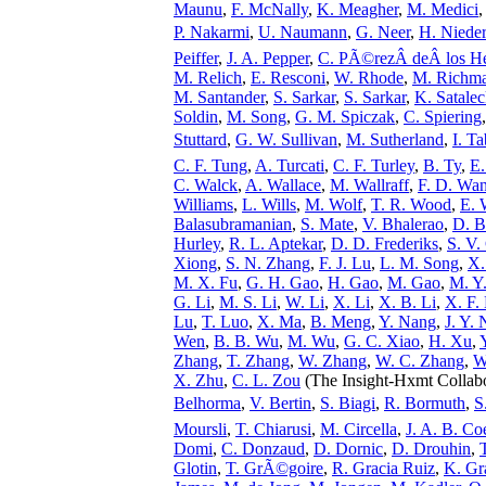
Maunu
,
F. McNally
,
K. Meagher
,
M. Medici
P. Nakarmi
,
U. Naumann
,
G. Neer
,
H. Niede
Peiffer
,
J. A. Pepper
,
C. PÃ©rezÂ deÂ los H
M. Relich
,
E. Resconi
,
W. Rhode
,
M. Richm
M. Santander
,
S. Sarkar
,
S. Sarkar
,
K. Satale
Soldin
,
M. Song
,
G. M. Spiczak
,
C. Spiering
Stuttard
,
G. W. Sullivan
,
M. Sutherland
,
I. T
C. F. Tung
,
A. Turcati
,
C. F. Turley
,
B. Ty
,
E.
C. Walck
,
A. Wallace
,
M. Wallraff
,
F. D. Wan
Williams
,
L. Wills
,
M. Wolf
,
T. R. Wood
,
E. 
Balasubramanian
,
S. Mate
,
V. Bhalerao
,
D. B
Hurley
,
R. L. Aptekar
,
D. D. Frederiks
,
S. V.
Xiong
,
S. N. Zhang
,
F. J. Lu
,
L. M. Song
,
X.
M. X. Fu
,
G. H. Gao
,
H. Gao
,
M. Gao
,
M. Y
G. Li
,
M. S. Li
,
W. Li
,
X. Li
,
X. B. Li
,
X. F. 
Lu
,
T. Luo
,
X. Ma
,
B. Meng
,
Y. Nang
,
J. Y. 
Wen
,
B. B. Wu
,
M. Wu
,
G. C. Xiao
,
H. Xu
,
Zhang
,
T. Zhang
,
W. Zhang
,
W. C. Zhang
,
W
X. Zhu
,
C. L. Zou
(The Insight-Hxmt Collabo
Belhorma
,
V. Bertin
,
S. Biagi
,
R. Bormuth
,
S
Moursli
,
T. Chiarusi
,
M. Circella
,
J. A. B. Co
Domi
,
C. Donzaud
,
D. Dornic
,
D. Drouhin
,
Glotin
,
T. GrÃ©goire
,
R. Gracia Ruiz
,
K. Gr