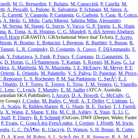
onelli
,
M. G. Bernardini
,
F. Bufano
,
M. Capaccioli
,
P. Casella
,
M.
tti
,
A. Pescalli
,
L. Pulone
,
R. Salvaterra
,
P. Schipani
,
M. Spera
,
A.
,
E. Carretti
,
V. Casasola
,
P. Castangia
,
G. Carboni
,
S. Casu
,
R. Concu
,
u
,
A. Melis
,
G. Melis
,
Carlo Migoni
,
Sabrina Milia
,
Alessandro
,
M. Serrau
,
M. Stagni
,
G. Surcis
,
V. Vacca
,
G. P. Vargiu
,
L. K. Hunt
,
ema
,
K. Toma
,
A. B. Higgins
,
C. G. Mundell
,
S. diÂ Serego Alighieri
,
derÂ Horst
(GRAWITA: GRAvitational Wave Inaf TeAm),
F. Acero
,
 Bloom
,
R. Bonino
,
E. Bottacini
,
J. Bregeon
,
R. Buehler
,
S. Buson
,
R.
-Tanugi
,
L. R. Cominsky
,
D. Costantin
,
A. Cuoco
,
F. DâAmmando
,
F.
iak
,
Y. Fukazawa
,
S. Funk
,
P. Fusco
,
F. Gargano
,
D. Gasparrini
,
N.
g
,
D. Horan
,
G. JÃ³hannesson
,
T. Kamae
,
S. Kensei
,
M. Kuss
,
G. La
ldera
,
A. Manfreda
,
M. N. Mazziotta
,
J. E. McEnery
,
M. Meyer
,
P. F.
Orienti
,
E. Orlando
,
M. Palatiello
,
V. S. Paliya
,
D. Paneque
,
M. Pesce-
T. Reposeur
,
L. S. Rochester
,
P. M. Saz Parkinson
,
C. SgrÃ²
,
E. J.
. Tibaldo
,
D. F. Torres
,
E. Torresi
,
E. Troja
,
T. M. Venters
,
G. Vianello
,
E. Lenc
,
C. Lynch
,
T. Murphy
,
E. M. Sadler
(ATCA: Australia
tralian SKA Pathfinder),
I. Arcavi
,
D. A. Howell
,
C. McCully
,
G.
ry Group),
J. Cooke
,
M. Bailes
,
C. Wolf
,
A. T. Deller
,
C. Lidman
,
L.
 A. Scalzo
,
R. Ridden-Harper
,
R. G. Sharp
,
B. E. Tucker
,
T. J. Farrell
,
Wu
,
X. Wang
,
Z. Shang
,
Y. Hu
,
M. C. B. Ashley
,
X. Yuan
,
X. Li
,
C.
 Staff
,
P. Thierry
,
B. P. Schmidt
(OzGrav, DWF
(Deeper, Wider, Faster
,
P. Evans
,
C. GonzÃ¡lez-FernÃ¡ndez
,
J. Greiner
,
J. Hjorth
,
M. Irwin
,
eeghs
,
C. C. ThÃ¶ne
,
K. Ulaczyk
,
D. Watson
,
S. H. Bruun
,
R. Cutter
,
,
D. A. Kann
,
M. Rabus
,
S. L. SchrÃ¸der
,
E. R. Stanway
,
R. A. M. J.