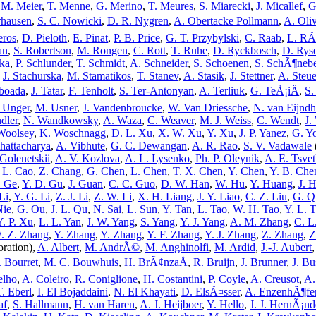
,
M. Meier
,
T. Menne
,
G. Merino
,
T. Meures
,
S. Miarecki
,
J. Micallef
,
G
rhausen
,
S. C. Nowicki
,
D. R. Nygren
,
A. Obertacke Pollmann
,
A. Oli
eros
,
D. Pieloth
,
E. Pinat
,
P. B. Price
,
G. T. Przybylski
,
C. Raab
,
L. RÃ
an
,
S. Robertson
,
M. Rongen
,
C. Rott
,
T. Ruhe
,
D. Ryckbosch
,
D. Rys
cka
,
P. Schlunder
,
T. Schmidt
,
A. Schneider
,
S. Schoenen
,
S. SchÃ¶neb
,
J. Stachurska
,
M. Stamatikos
,
T. Stanev
,
A. Stasik
,
J. Stettner
,
A. Steue
aboada
,
J. Tatar
,
F. Tenholt
,
S. Ter-Antonyan
,
A. Terliuk
,
G. TeÅ¡iÄ
,
S.
 Unger
,
M. Usner
,
J. Vandenbroucke
,
W. Van Driessche
,
N. van Eijnd
dler
,
N. Wandkowsky
,
A. Waza
,
C. Weaver
,
M. J. Weiss
,
C. Wendt
,
J.
Woolsey
,
K. Woschnagg
,
D. L. Xu
,
X. W. Xu
,
Y. Xu
,
J. P. Yanez
,
G. Y
hattacharya
,
A. Vibhute
,
G. C. Dewangan
,
A. R. Rao
,
S. V. Vadawale
 Golenetskii
,
A. V. Kozlova
,
A. L. Lysenko
,
Ph. P. Oleynik
,
A. E. Tsve
 L. Cao
,
Z. Chang
,
G. Chen
,
L. Chen
,
T. X. Chen
,
Y. Chen
,
Y. B. Che
. Ge
,
Y. D. Gu
,
J. Guan
,
C. C. Guo
,
D. W. Han
,
W. Hu
,
Y. Huang
,
J. 
Li
,
Y. G. Li
,
Z. J. Li
,
Z. W. Li
,
X. H. Liang
,
J. Y. Liao
,
C. Z. Liu
,
G. Q
Nie
,
G. Ou
,
J. L. Qu
,
N. Sai
,
L. Sun
,
Y. Tan
,
L. Tao
,
W. H. Tao
,
Y. L. 
Y. P. Xu
,
L. L. Yan
,
J. W. Yang
,
S. Yang
,
Y. J. Yang
,
A. M. Zhang
,
C. L
. Z. Zhang
,
Y. Zhang
,
Y. Zhang
,
Y. F. Zhang
,
Y. J. Zhang
,
Z. Zhang
,
Z
ration),
A. Albert
,
M. AndrÃ©
,
M. Anghinolfi
,
M. Ardid
,
J.-J. Aubert
. Bourret
,
M. C. Bouwhuis
,
H. BrÃ¢nzaÅ
,
R. Bruijn
,
J. Brunner
,
J. Bu
elho
,
A. Coleiro
,
R. Coniglione
,
H. Costantini
,
P. Coyle
,
A. Creusot
,
A.
T. Eberl
,
I. El Bojaddaini
,
N. El Khayati
,
D. ElsÃ¤sser
,
A. EnzenhÃ¶fe
af
,
S. Hallmann
,
H. van Haren
,
A. J. Heijboer
,
Y. Hello
,
J. J. HernÃ¡n