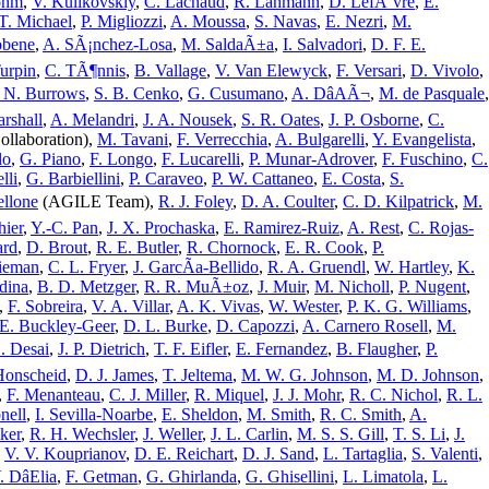
ohm
,
V. Kulikovskiy
,
C. Lachaud
,
R. Lahmann
,
D. LefÃ¨vre
,
E.
T. Michael
,
P. Migliozzi
,
A. Moussa
,
S. Navas
,
E. Nezri
,
M.
obene
,
A. SÃ¡nchez-Losa
,
M. SaldaÃ±a
,
I. Salvadori
,
D. F. E.
urpin
,
C. TÃ¶nnis
,
B. Vallage
,
V. Van Elewyck
,
F. Versari
,
D. Vivolo
,
 N. Burrows
,
S. B. Cenko
,
G. Cusumano
,
A. DâAÃ¬
,
M. de Pasquale
,
arshall
,
A. Melandri
,
J. A. Nousek
,
S. R. Oates
,
J. P. Osborne
,
C.
ollaboration),
M. Tavani
,
F. Verrecchia
,
A. Bulgarelli
,
Y. Evangelista
,
lo
,
G. Piano
,
F. Longo
,
F. Lucarelli
,
P. Munar-Adrover
,
F. Fuschino
,
C.
lli
,
G. Barbiellini
,
P. Caraveo
,
P. W. Cattaneo
,
E. Costa
,
S.
ellone
(AGILE Team),
R. J. Foley
,
D. A. Coulter
,
C. D. Kilpatrick
,
M.
hier
,
Y.-C. Pan
,
J. X. Prochaska
,
E. Ramirez-Ruiz
,
A. Rest
,
C. Rojas-
ard
,
D. Brout
,
R. E. Butler
,
R. Chornock
,
E. R. Cook
,
P.
rieman
,
C. L. Fryer
,
J. GarcÃ­a-Bellido
,
R. A. Gruendl
,
W. Hartley
,
K.
dina
,
B. D. Metzger
,
R. R. MuÃ±oz
,
J. Muir
,
M. Nicholl
,
P. Nugent
,
,
F. Sobreira
,
V. A. Villar
,
A. K. Vivas
,
W. Wester
,
P. K. G. Williams
,
E. Buckley-Geer
,
D. L. Burke
,
D. Capozzi
,
A. Carnero Rosell
,
M.
. Desai
,
J. P. Dietrich
,
T. F. Eifler
,
E. Fernandez
,
B. Flaugher
,
P.
Honscheid
,
D. J. James
,
T. Jeltema
,
M. W. G. Johnson
,
M. D. Johnson
,
,
F. Menanteau
,
C. J. Miller
,
R. Miquel
,
J. J. Mohr
,
R. C. Nichol
,
R. L.
nell
,
I. Sevilla-Noarbe
,
E. Sheldon
,
M. Smith
,
R. C. Smith
,
A.
ker
,
R. H. Wechsler
,
J. Weller
,
J. L. Carlin
,
M. S. S. Gill
,
T. S. Li
,
J.
,
V. V. Kouprianov
,
D. E. Reichart
,
D. J. Sand
,
L. Tartaglia
,
S. Valenti
,
. DâElia
,
F. Getman
,
G. Ghirlanda
,
G. Ghisellini
,
L. Limatola
,
L.