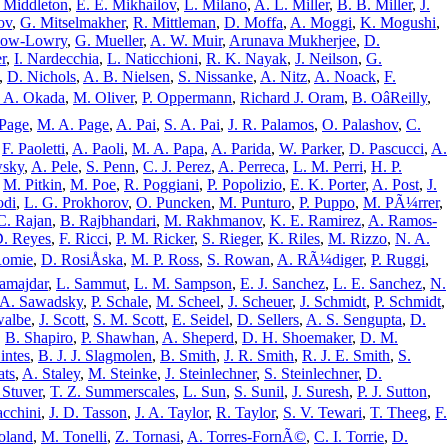
 Middleton
,
E. E. Mikhailov
,
L. Milano
,
A. L. Miller
,
B. B. Miller
,
J.
ov
,
G. Mitselmakher
,
R. Mittleman
,
D. Moffa
,
A. Moggi
,
K. Mogushi
,
Mow-Lowry
,
G. Mueller
,
A. W. Muir
,
Arunava Mukherjee
,
D.
r
,
I. Nardecchia
,
L. Naticchioni
,
R. K. Nayak
,
J. Neilson
,
G.
,
D. Nichols
,
A. B. Nielsen
,
S. Nissanke
,
A. Nitz
,
A. Noack
,
F.
 A. Okada
,
M. Oliver
,
P. Oppermann
,
Richard J. Oram
,
B. OâReilly
,
 Page
,
M. A. Page
,
A. Pai
,
S. A. Pai
,
J. R. Palamos
,
O. Palashov
,
C.
,
F. Paoletti
,
A. Paoli
,
M. A. Papa
,
A. Parida
,
W. Parker
,
D. Pascucci
,
A.
wsky
,
A. Pele
,
S. Penn
,
C. J. Perez
,
A. Perreca
,
L. M. Perri
,
H. P.
,
M. Pitkin
,
M. Poe
,
R. Poggiani
,
P. Popolizio
,
E. K. Porter
,
A. Post
,
J.
odi
,
L. G. Prokhorov
,
O. Puncken
,
M. Punturo
,
P. Puppo
,
M. PÃ¼rrer
,
C. Rajan
,
B. Rajbhandari
,
M. Rakhmanov
,
K. E. Ramirez
,
A. Ramos-
D. Reyes
,
F. Ricci
,
P. M. Ricker
,
S. Rieger
,
K. Riles
,
M. Rizzo
,
N. A.
Romie
,
D. RosiÅska
,
M. P. Ross
,
S. Rowan
,
A. RÃ¼diger
,
P. Ruggi
,
amajdar
,
L. Sammut
,
L. M. Sampson
,
E. J. Sanchez
,
L. E. Sanchez
,
N.
A. Sawadsky
,
P. Schale
,
M. Scheel
,
J. Scheuer
,
J. Schmidt
,
P. Schmidt
,
walbe
,
J. Scott
,
S. M. Scott
,
E. Seidel
,
D. Sellers
,
A. S. Sengupta
,
D.
,
B. Shapiro
,
P. Shawhan
,
A. Sheperd
,
D. H. Shoemaker
,
D. M.
intes
,
B. J. J. Slagmolen
,
B. Smith
,
J. R. Smith
,
R. J. E. Smith
,
S.
ats
,
A. Staley
,
M. Steinke
,
J. Steinlechner
,
S. Steinlechner
,
D.
 Stuver
,
T. Z. Summerscales
,
L. Sun
,
S. Sunil
,
J. Suresh
,
P. J. Sutton
,
acchini
,
J. D. Tasson
,
J. A. Taylor
,
R. Taylor
,
S. V. Tewari
,
T. Theeg
,
F.
oland
,
M. Tonelli
,
Z. Tornasi
,
A. Torres-FornÃ©
,
C. I. Torrie
,
D.