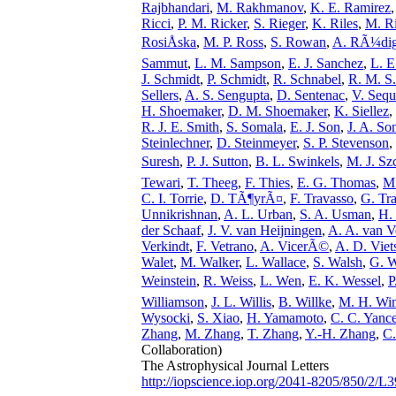
Rajbhandari
,
M. Rakhmanov
,
K. E. Ramirez
Ricci
,
P. M. Ricker
,
S. Rieger
,
K. Riles
,
M. R
RosiÅska
,
M. P. Ross
,
S. Rowan
,
A. RÃ¼dig
Sammut
,
L. M. Sampson
,
E. J. Sanchez
,
L. E
J. Schmidt
,
P. Schmidt
,
R. Schnabel
,
R. M. S.
Sellers
,
A. S. Sengupta
,
D. Sentenac
,
V. Sequ
H. Shoemaker
,
D. M. Shoemaker
,
K. Siellez
,
R. J. E. Smith
,
S. Somala
,
E. J. Son
,
J. A. So
Steinlechner
,
D. Steinmeyer
,
S. P. Stevenson
,
Suresh
,
P. J. Sutton
,
B. L. Swinkels
,
M. J. Sz
Tewari
,
T. Theeg
,
F. Thies
,
E. G. Thomas
,
M
C. I. Torrie
,
D. TÃ¶yrÃ¤
,
F. Travasso
,
G. Tra
Unnikrishnan
,
A. L. Urban
,
S. A. Usman
,
H.
der Schaaf
,
J. V. van Heijningen
,
A. A. van V
Verkindt
,
F. Vetrano
,
A. VicerÃ©
,
A. D. Viet
Walet
,
M. Walker
,
L. Wallace
,
S. Walsh
,
G. 
Weinstein
,
R. Weiss
,
L. Wen
,
E. K. Wessel
,
P
Williamson
,
J. L. Willis
,
B. Willke
,
M. H. Wi
Wysocki
,
S. Xiao
,
H. Yamamoto
,
C. C. Yanc
Zhang
,
M. Zhang
,
T. Zhang
,
Y.-H. Zhang
,
C.
Collaboration)
The Astrophysical Journal Letters
http://iopscience.iop.org/2041-8205/850/2/L3