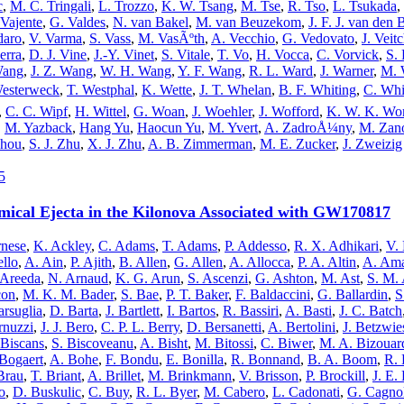
c
,
M. C. Tringali
,
L. Trozzo
,
K. W. Tsang
,
M. Tse
,
R. Tso
,
L. Tsukada
,
 Vajente
,
G. Valdes
,
N. van Bakel
,
M. van Beuzekom
,
J. F. J. van den 
daro
,
V. Varma
,
S. Vass
,
M. VasÃºth
,
A. Vecchio
,
G. Vedovato
,
J. Veit
erra
,
D. J. Vine
,
J.-Y. Vinet
,
S. Vitale
,
T. Vo
,
H. Vocca
,
C. Vorvick
,
S. 
Wang
,
J. Z. Wang
,
W. H. Wang
,
Y. F. Wang
,
R. L. Ward
,
J. Warner
,
M. 
Westerweck
,
T. Westphal
,
K. Wette
,
J. T. Whelan
,
B. F. Whiting
,
C. Whi
,
C. C. Wipf
,
H. Wittel
,
G. Woan
,
J. Woehler
,
J. Wofford
,
K. W. K. Wo
,
M. Yazback
,
Hang Yu
,
Haocun Yu
,
M. Yvert
,
A. ZadroÅ¼ny
,
M. Zano
Zhou
,
S. J. Zhu
,
X. J. Zhu
,
A. B. Zimmerman
,
M. E. Zucker
,
J. Zweizig
5
mical Ejecta in the Kilonova Associated with GW170817
rnese
,
K. Ackley
,
C. Adams
,
T. Adams
,
P. Addesso
,
R. X. Adhikari
,
V.
ello
,
A. Ain
,
P. Ajith
,
B. Allen
,
G. Allen
,
A. Allocca
,
P. A. Altin
,
A. Am
. Areeda
,
N. Arnaud
,
K. G. Arun
,
S. Ascenzi
,
G. Ashton
,
M. Ast
,
S. M.
con
,
M. K. M. Bader
,
S. Bae
,
P. T. Baker
,
F. Baldaccini
,
G. Ballardin
,
S
rsuglia
,
D. Barta
,
J. Bartlett
,
I. Bartos
,
R. Bassiri
,
A. Basti
,
J. C. Batch
rnuzzi
,
J. J. Bero
,
C. P. L. Berry
,
D. Bersanetti
,
A. Bertolini
,
J. Betzwie
 Biscans
,
S. Biscoveanu
,
A. Bisht
,
M. Bitossi
,
C. Biwer
,
M. A. Bizouar
Bogaert
,
A. Bohe
,
F. Bondu
,
E. Bonilla
,
R. Bonnand
,
B. A. Boom
,
R. 
 Brau
,
T. Briant
,
A. Brillet
,
M. Brinkmann
,
V. Brisson
,
P. Brockill
,
J. E.
o
,
D. Buskulic
,
C. Buy
,
R. L. Byer
,
M. Cabero
,
L. Cadonati
,
G. Cagnol