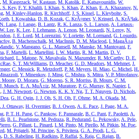
,
M. Kasprzack
,
W. Kastaun
,
M. Katolik
,
E. Katsavounidis
,
W.
J. S. Key
,
F. Y. Khalili
,
I. Khan
,
S. Khan
,
Z. Khan
,
E. A. Khazanov
,
N.
ng
,
M. Kinley-Hanlon
,
R. Kirchhoff
,
J. S. Kissel
,
L. Kleybolte
,
S.
Korth
,
I. Kowalska
,
D. B. Kozak
,
C. KrÃ¤mer
,
V. Kringel
,
A. KrÃ³lak
,
 N. Lang
,
J. Lange
,
B. Lantz
,
R. K. Lanza
,
S. L. Larson
,
A. Lartaux-
 W. Lee
,
K. Lee
,
J. Lehmann
,
A. Lenon
,
M. Leonardi
,
N. Leroy
,
N.
ondon
,
J. E. Lord
,
M. Lorenzini
,
V. Loriette
,
M. Lormand
,
G. Losurdo
,
acfoy
,
B. Machenschalk
,
M. MacInnis
,
D. M. Macleod
,
I. MagaÃ±a
Mandic
,
V. Mangano
,
G. L. Mansell
,
M. Manske
,
M. Mantovani
,
F.
na
,
F. Martelli
,
L. Martellini
,
I. W. Martin
,
R. M. Martin
,
D. V.
tichard
,
L. Matone
,
N. Mavalvala
,
N. Mazumder
,
R. McCarthy
,
D. E.
McRae
,
S. T. McWilliams
,
D. Meacher
,
G. D. Meadors
,
M. Mehmet
,
J.
enger
,
C. Messick
,
R. Metzdorff
,
P. M. Meyers
,
H. Miao
,
C. Michel
,
H.
Minazzoli
,
Y. Minenkov
,
J. Ming
,
C. Mishra
,
S. Mitra
,
V. P. Mitrofanov
,
J. Moore
,
D. Moraru
,
G. Moreno
,
S. R. Morriss
,
B. Mours
,
C. M.
J. Munch
,
E. A. MuÃ±iz
,
M. Muratore
,
P. G. Murray
,
K. Napier
,
I.
n
,
J. M. Newport
,
G. Newton
,
K. K. Y. Ng
,
T. T. Nguyen
,
D. Nichols
,
Dea
,
G. H. Ogin
,
J. J. Oh
,
S. H. Oh
,
F. Ohme
,
M. A. Okada
,
M.
. J. Ottaway
,
H. Overmier
,
B. J. Owen
,
A. E. Pace
,
J. Page
,
M. A.
ng
,
P. T. H. Pang
,
C. Pankow
,
F. Pannarale
,
B. C. Pant
,
F. Paoletti
,
A.
lli
,
B. L. Pearlstone
,
M. Pedraza
,
R. Pedurand
,
L. Pekowsky
,
A. Pele
,
Pierro
,
G. Pillant
,
L. Pinard
,
I. M. Pinto
,
M. Pirello
,
M. Pitkin
,
M. Poe
,
ard
,
M. Prijatelj
,
M. Principe
,
S. Privitera
,
G. A. Prodi
,
L. G.
s
,
D. S. Rabeling
,
H. Radkins
,
P. Raffai
,
S. Raja
,
C. Rajan
,
B.