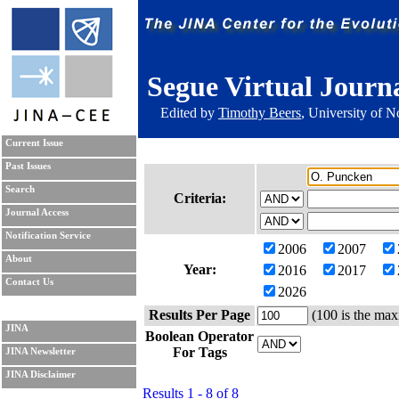
Segue Virtual Journ
Edited by
Timothy Beers
, University of 
Current Issue
Past Issues
Search
Criteria:
Journal Access
Notification Service
2006
2007
About
Year:
2016
2017
Contact Us
2026
Results Per Page
(100 is the max
JINA
Boolean Operator
For Tags
JINA Newsletter
JINA Disclaimer
Results 1 - 8 of 8