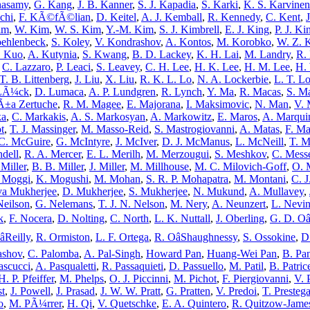
hasamy
,
G. Kang
,
J. B. Kanner
,
S. J. Kapadia
,
S. Karki
,
K. S. Karvinen
chi
,
F. KÃ©fÃ©lian
,
D. Keitel
,
A. J. Kemball
,
R. Kennedy
,
C. Kent
,
im
,
W. Kim
,
W. S. Kim
,
Y.-M. Kim
,
S. J. Kimbrell
,
E. J. King
,
P. J. Ki
oehlenbeck
,
S. Koley
,
V. Kondrashov
,
A. Kontos
,
M. Korobko
,
W. Z. 
. Kuo
,
A. Kutynia
,
S. Kwang
,
B. D. Lackey
,
K. H. Lai
,
M. Landry
,
R.
,
C. Lazzaro
,
P. Leaci
,
S. Leavey
,
C. H. Lee
,
H. K. Lee
,
H. M. Lee
,
H.
T. B. Littenberg
,
J. Liu
,
X. Liu
,
R. K. L. Lo
,
N. A. Lockerbie
,
L. T. L
LÃ¼ck
,
D. Lumaca
,
A. P. Lundgren
,
R. Lynch
,
Y. Ma
,
R. Macas
,
S. M
Ã±a Zertuche
,
R. M. Magee
,
E. Majorana
,
I. Maksimovic
,
N. Man
,
V. 
ka
,
C. Markakis
,
A. S. Markosyan
,
A. Markowitz
,
E. Maros
,
A. Marqui
t
,
T. J. Massinger
,
M. Masso-Reid
,
S. Mastrogiovanni
,
A. Matas
,
F. Ma
 C. McGuire
,
G. McIntyre
,
J. McIver
,
D. J. McManus
,
L. McNeill
,
T. 
dell
,
R. A. Mercer
,
E. L. Merilh
,
M. Merzougui
,
S. Meshkov
,
C. Mess
 Miller
,
B. B. Miller
,
J. Miller
,
M. Millhouse
,
M. C. Milovich-Goff
,
O. 
 Moggi
,
K. Mogushi
,
M. Mohan
,
S. R. P. Mohapatra
,
M. Montani
,
C. 
a Mukherjee
,
D. Mukherjee
,
S. Mukherjee
,
N. Mukund
,
A. Mullavey
,
Neilson
,
G. Nelemans
,
T. J. N. Nelson
,
M. Nery
,
A. Neunzert
,
L. Nevi
k
,
F. Nocera
,
D. Nolting
,
C. North
,
L. K. Nuttall
,
J. Oberling
,
G. D. Oâ
Reilly
,
R. Ormiston
,
L. F. Ortega
,
R. OâShaughnessy
,
S. Ossokine
,
D
ashov
,
C. Palomba
,
A. Pal-Singh
,
Howard Pan
,
Huang-Wei Pan
,
B. Pa
ascucci
,
A. Pasqualetti
,
R. Passaquieti
,
D. Passuello
,
M. Patil
,
B. Patrice
H. P. Pfeiffer
,
M. Phelps
,
O. J. Piccinni
,
M. Pichot
,
F. Piergiovanni
,
V. 
st
,
J. Powell
,
J. Prasad
,
J. W. W. Pratt
,
G. Pratten
,
V. Predoi
,
T. Presteg
o
,
M. PÃ¼rrer
,
H. Qi
,
V. Quetschke
,
E. A. Quintero
,
R. Quitzow-Jame