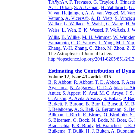
TÃ¶yrÃ¤
,
F. Travasso
,
G. Traylor
,
J. Trinasti
A. L. Urban
,
S. A. Usman
,
H. Vahlbruch
,
G.
V. van Heijningen
,
A. A. van Veggel
,
M. Var
Vetrano
,
A. VicerÃ©
,
A. D. Viets
,
S. Vincigu
Walker
,
L. Wallace
,
S. Walsh
,
G. Wang
,
H. 
Weiss
,
L. Wen
,
E. K. Wessel
,
P. WeÃels
,
J. 
Willis
,
B. Willke
,
M. H. Wimmer
,
W. Winkler
Yamamoto
,
C. C. Yancey
,
L. Yang
,
M. J. Yap
Zhang
,
Y.-H. Zhang
,
C. Zhao
,
M. Zhou
,
Z. 
The Astrophysical Journal Letters
http://iopscience.iop.org/2041-8205/851/2/L3
Estimating the Contribution of Dyna
Volume 12, Issue 49 - article #15
B. P. Abbott
,
R. Abbott
,
T. D. Abbott
,
F. Ace
Agatsuma
,
N. Aggarwal
,
O. D. Aguiar
,
L. Ai
Antier
,
S. Appert
,
K. Arai
,
M. C. Araya
,
J. S
C. Austin
,
A. Avila-Alvarez
,
S. Babak
,
P. Ba
Barkett
,
F. Barone
,
B. Barr
,
L. Barsotti
,
M. Ba
I. Belahcene
,
A. S. Bell
,
G. Bergmann
,
S. Be
Billman
,
J. Birch
,
R. Birney
,
O. Birnholtz
,
S.
S. Bloemen
,
O. Bock
,
N. Bode
,
M. Boer
,
G. 
Bradaschia
,
P. R. Brady
,
M. Branchesi
,
J. E.
Buikema
,
T. Bulik
,
H. J. Bulten
,
A. Buonann