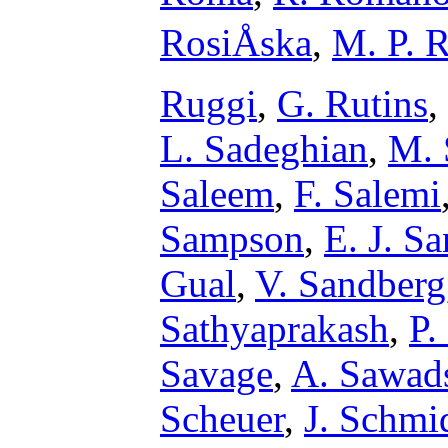
RosiÅska
,
M. P. 
Ruggi
,
G. Rutins
,
L. Sadeghian
,
M. 
Saleem
,
F. Salemi
Sampson
,
E. J. S
Gual
,
V. Sandberg
Sathyaprakash
,
P.
Savage
,
A. Sawad
Scheuer
,
J. Schmi