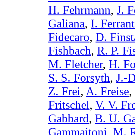
H. Fehrmann
,
J. F
Galiana
,
I. Ferran
Fidecaro
,
D. Fins
Fishbach
,
R. P. Fi
M. Fletcher
,
H. F
S. S. Forsyth
,
J.-D
Z. Frei
,
A. Freise
,
Fritschel
,
V. V. Fr
Gabbard
,
B. U. G
Gammaitoni
,
M. R