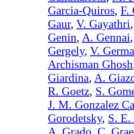
Garcia-Quiros
,
F.
Gaur
,
V. Gayathri
Genin
,
A. Gennai
Gergely
,
V. Germa
Archisman Ghosh
Giardina
,
A. Giaz
R. Goetz
,
S. Gom
J. M. Gonzalez Ca
Gorodetsky
,
S. E.
A. Grado
,
C. Grae