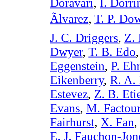
Doravari
,
I. Dorri
Ãlvarez
,
T. P. Do
J. C. Driggers
,
Z.
Dwyer
,
T. B. Edo
Eggenstein
,
P. Eh
Eikenberry
,
R. A. 
Estevez
,
Z. B. Eti
Evans
,
M. Factou
Fairhurst
,
X. Fan
E. J. Fauchon-Jon