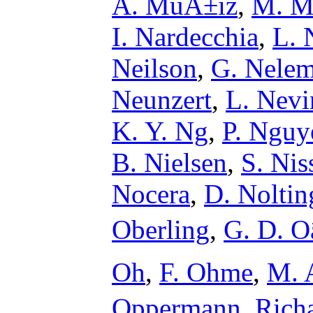
A. MuÃ±iz
,
M. M
I. Nardecchia
,
L. 
Neilson
,
G. Nele
Neunzert
,
L. Nevi
K. Y. Ng
,
P. Nguy
B. Nielsen
,
S. Nis
Nocera
,
D. Noltin
Oberling
,
G. D. Oâ
Oh
,
F. Ohme
,
M. 
Oppermann
,
Rich