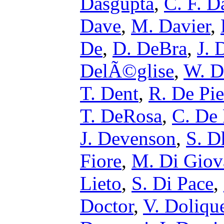
Dasgupta
,
C. F. D
Dave
,
M. Davier
,
De
,
D. DeBra
,
J. 
DelÃ©glise
,
W. D
T. Dent
,
R. De Pie
T. DeRosa
,
C. De 
J. Devenson
,
S. D
Fiore
,
M. Di Giov
Lieto
,
S. Di Pace
,
Doctor
,
V. Doliqu