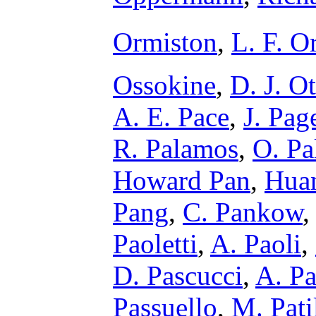
Ormiston
,
L. F. O
Ossokine
,
D. J. O
A. E. Pace
,
J. Pag
R. Palamos
,
O. Pa
Howard Pan
,
Hua
Pang
,
C. Pankow
Paoletti
,
A. Paoli
,
D. Pascucci
,
A. Pa
Passuello
,
M. Pati