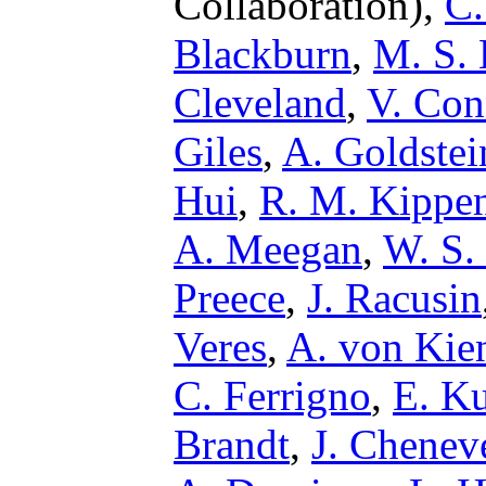
Collaboration),
C.
Blackburn
,
M. S. 
Cleveland
,
V. Co
Giles
,
A. Goldstei
Hui
,
R. M. Kippe
A. Meegan
,
W. S.
Preece
,
J. Racusin
Veres
,
A. von Kie
C. Ferrigno
,
E. Ku
Brandt
,
J. Chenev