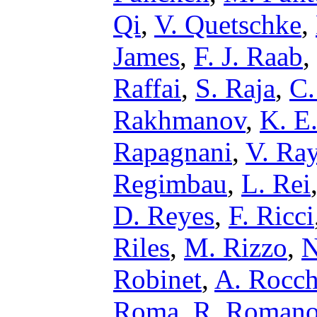
Qi
,
V. Quetschke
,
James
,
F. J. Raab
,
Raffai
,
S. Raja
,
C.
Rakhmanov
,
K. E
Rapagnani
,
V. Ra
Regimbau
,
L. Rei
D. Reyes
,
F. Ricci
Riles
,
M. Rizzo
,
N
Robinet
,
A. Rocch
Roma
,
R. Roman