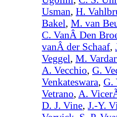
Usman
,
H. Vahlbr
Bakel
,
M. van Be
C. VanÂ Den Bro
vanÂ der Schaaf
,
Veggel
,
M. Varda
A. Vecchio
,
G. Ve
Venkateswara
,
G.
Vetrano
,
A. Vice
D. J. Vine
,
J.-Y. V