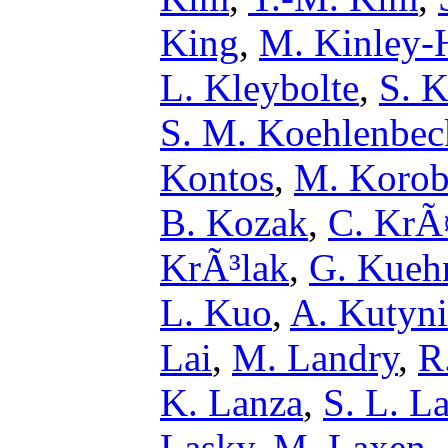
King
,
M. Kinley-
L. Kleybolte
,
S. 
S. M. Koehlenbec
Kontos
,
M. Koro
B. Kozak
,
C. KrÃ
KrÃ³lak
,
G. Kueh
L. Kuo
,
A. Kutyni
Lai
,
M. Landry
,
R
K. Lanza
,
S. L. L
Lasky
,
M. Laxen
,