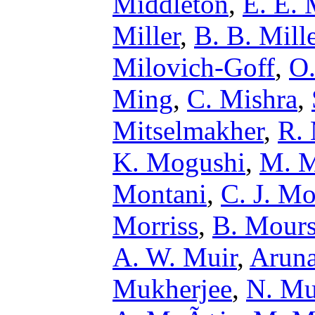
Middleton
,
E. E. 
Miller
,
B. B. Mill
Milovich-Goff
,
O.
Ming
,
C. Mishra
,
Mitselmakher
,
R. 
K. Mogushi
,
M. 
Montani
,
C. J. M
Morriss
,
B. Mour
A. W. Muir
,
Aruna
Mukherjee
,
N. M