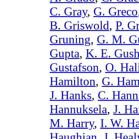
C. Gray
,
G. Greco
B. Griswold
,
P. G
Gruning
,
G. M. G
Gupta
,
K. E. Gus
Gustafson
,
O. Hal
Hamilton
,
G. Ha
J. Hanks
,
C. Hann
Hannuksela
,
J. H
M. Harry
,
I. W. H
Haughian
,
J. Heal