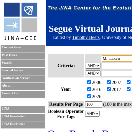
Segue Virtual Journ
Edited by
Timothy Beers
, University of 
Current Issue
Past Issues
Search
Criteria:
Journal Access
Notification Service
2006
2007
About
Year:
2016
2017
Contact Us
2026
Results Per Page
(100 is the max
JINA
Boolean Operator
For Tags
JINA Newsletter
JINA Disclaimer