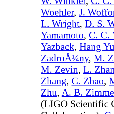
W. Winkler
,
C. C.
Woehler
,
J. Woffo
L. Wright
,
D. S. 
Yamamoto
,
C. C.
Yazback
,
Hang Y
ZadroÅ¼ny
,
M. Z
M. Zevin
,
L. Zha
Zhang
,
C. Zhao
,
M
Zhu
,
A. B. Zimm
(LIGO Scientific