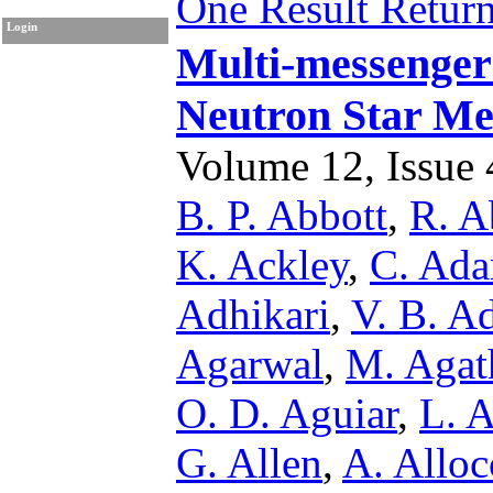
One Result Retur
Login
Multi-messenger
Neutron Star Me
Volume 12, Issue 4
B. P. Abbott
,
R. A
K. Ackley
,
C. Ad
Adhikari
,
V. B. A
Agarwal
,
M. Agat
O. D. Aguiar
,
L. A
G. Allen
,
A. Alloc