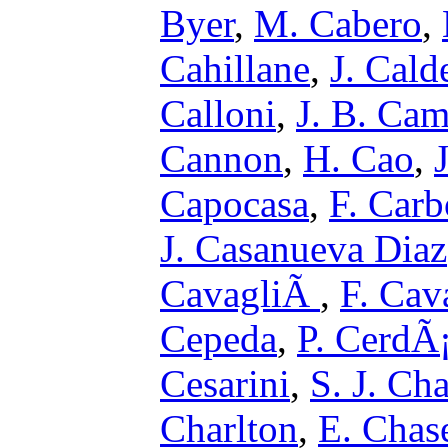
Byer
,
M. Cabero
,
Cahillane
,
J. Cald
Calloni
,
J. B. Ca
Cannon
,
H. Cao
,
Capocasa
,
F. Car
J. Casanueva Diaz
CavagliÃ
,
F. Cava
Cepeda
,
P. CerdÃ
Cesarini
,
S. J. Ch
Charlton
,
E. Chas