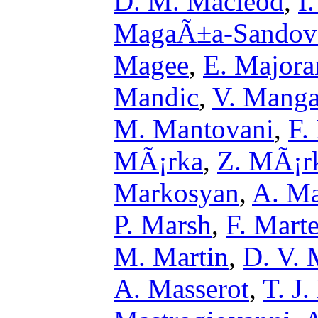
D. M. Macleod
,
I
MagaÃ±a-Sandov
Magee
,
E. Majora
Mandic
,
V. Mang
M. Mantovani
,
F.
MÃ¡rka
,
Z. MÃ¡r
Markosyan
,
A. Ma
P. Marsh
,
F. Marte
M. Martin
,
D. V. 
A. Masserot
,
T. J