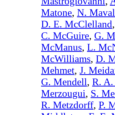
Mastrogiovanni
,
A
Matone
,
N. Maval
D. E. McClelland
C. McGuire
,
G. M
McManus
,
L. McN
McWilliams
,
D. M
Mehmet
,
J. Meid
G. Mendell
,
R. A.
Merzougui
,
S. Me
R. Metzdorff
,
P. 