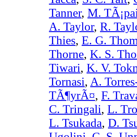
Tanner
,
M. TÃ¡pa
A. Taylor
,
R. Tayl
Thies
,
E. G. Thom
Thorne
,
K. S. Tho
Tiwari
,
K. V. Tok
Tornasi
,
A. Torre
TÃ¶yrÃ¤
,
F. Trav
C. Tringali
,
L. Tr
L. Tsukada
,
D. Ts
Ugolini
,
C. S. Un