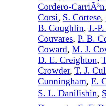
Cordero-CarriÃ³n
Corsi
,
S. Cortese
,
B. Coughlin
,
J.-P
Couvares
,
P. B. C
Coward
,
M. J. Co
D. E. Creighton
,
T
Crowder
,
T. J. Cu
Cunningham
,
E. 
S. L. Danilishin
,
S