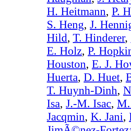
H. Heitmann
,
P. H
S. Heng
,
J. Henni
Hild
,
T. Hinderer
,
E. Holz
,
P. Hopki
Houston
,
E. J. Ho
Huerta
,
D. Huet
,
T. Huynh-Dinh
,
N
Isa
,
J.-M. Isac
,
M. 
Jacqmin
,
K. Jani
,
JimÃ©nez-Fortez