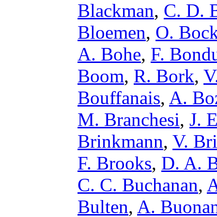
Blackman
,
C. D. B
Bloemen
,
O. Boc
A. Bohe
,
F. Bond
Boom
,
R. Bork
,
V
Bouffanais
,
A. Bo
M. Branchesi
,
J. 
Brinkmann
,
V. Br
F. Brooks
,
D. A. 
C. C. Buchanan
,
A
Bulten
,
A. Buona