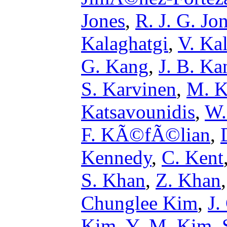
Jones
,
R. J. G. Jo
Kalaghatgi
,
V. Ka
G. Kang
,
J. B. Ka
S. Karvinen
,
M. K
Katsavounidis
,
W.
F. KÃ©fÃ©lian
,
Kennedy
,
C. Kent
S. Khan
,
Z. Khan
Chunglee Kim
,
J.
Kim
,
Y.-M. Kim
,