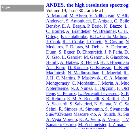
ANDES, the high resolution spectrogr
Login
Volume 19, Issue 30 - article #1
A. Marconi
,
M. Abreu
,
V. Adibekyan
,
V. Albe
Andersen
,
S. Antoniucci
,
E. Artigau
,
C. Baile
Bensby
,
E. A. Bergin
,
P. Berio
,
K. Biazzo
,
L.
C. Bouret
,
A. Brandeker
,
W. Brandner
,
C. H.
Ortega
,
F. Cantalloube
,
B. L. Canto Martins
,
J. Cook
,
R. J. Cooke
,
I. Coretti
,
S. Covino
,
N
Medeiros
,
F. Debras
,
M. Debus
,
A. Delorme
Dunn
,
S. Egner
,
D. Ehrenreich
,
J. P. Faria
,
D.
X. Gao
,
L. Genolet
,
M. Genoni
,
P. Giacobbe
Haniff
,
A. Hatzes
,
R. Helled
,
H. J. Hoeijmak
A. J. Korn
,
D. Kouach
,
G. Kowzan
,
L. Krei
MacIntosh
,
N. Madhusudhan
,
L. Magrini
,
R.
J. H. C. Martins
,
P. Maslowski
,
C. A. Mason
Montgomery
,
C. Mordasini
,
J. Morin
,
A. Mucc
Noterdaeme
,
N. J. Nunes
,
L. Oggioni
,
F. Ol
Pepe
,
C. Peroux
,
L. Perreault Levasseur
,
S. P
R. Rebolo
,
E. M. A. Redaelli
,
S. Reffert
,
D. T
A. Saccardi
,
S. Salvadori
,
N. Sanna
,
N. C. Sa
Selmi
,
R. Simoes
,
A. Simonnin
,
S. Sivanand
Su&#039;arez Mascare~no
,
A. Sulich
,
X. Su
A. Vega-Moreno
,
K. A. Venn
,
A. Verma
,
J. V
Zapatero Osorio
,
M. Zechmeister
,
J. Zimara