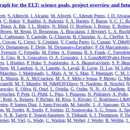
aph for the ELT: science goals, project overview and fut
rti
,
S. Albrecht
,
J. Alcaniz
,
M. Aliverti
,
C. Allende Prieto
,
J. D. Alva
t
,
C. Baker
,
V. Baldini
,
A. Balestra
,
S. A. Barnes
,
F. Baron
,
S. C. C. B
 Bigot
,
A. Bik
,
J. L. Birkby
,
N. Blind
,
O. Boebion
,
I. Boisse
,
E. Bolmo
 Broeg
,
M. Brogi
,
D. Brousseau
,
A. Brucalassi
,
J. Brynnel
,
L. A. Buch
L. Carbonaro
,
Y. Caujolle
,
G. Chauvin
,
B. Chazelas
,
A. -L. Cheffot
,
Y.
. Cowan
,
G. Cresci
,
S. Cristiani
,
V. Cunha Parro
,
G. Cupani
,
V. D&#0
,
O. Demangeon
,
F. Derie
,
M. Dessauges-Zavadsky
,
P. Di Marcantonio
 Ferruzzi
,
C. Feruglio
,
M. Fisher
,
A. Fontana
,
B. S. Frank
,
C. Fuesslei
,
E. Giro
,
R. S. Goncalves
,
O. A. Gonzalez
,
J. I. Gonz&#039;alez Her
ers
,
I. Hughes
,
P. Huke
,
Y. Ivanisenko
,
A. S. J&quot;arvinen
,
S. P. J&q
dberg
,
M. Landoni
,
A. A. Lanotte
,
A. Lavail
,
B. Lavie
,
D. Lee
,
M. Lehm
 Maiolino
,
J. Maldonado
,
L. Malo
,
A. W. S. Man
,
T. Marquart
,
C. M. J
,
E. Mason
,
R. A. McCracken
,
M. A. F. Melo e Sousa
,
P. Mergo
,
G. Mi
iarelli
,
M. T. Murphy
,
M. N&#039;Diaye
,
N. Nardetto
,
B. Neichel
,
N
chewsky
,
E. Oliva
,
H. Onel
,
L. Origlia
,
G. Ostlin
,
N. N. -Q. Ouellette
,
E
erruchot
,
P. Petit
,
O. Pfuhl
,
L. Pino
,
J. Piqueras
,
N. Piskunov
,
A. Pollo
,
. Reid
,
A. Reiners
,
P. Richter
,
M. Riva
,
S. Rivoire
,
C. Rodriguez-L&#
ntos
,
P. Santos Diaz
,
J. Sanz-Forcada
,
M. Sarajlic
,
J. -F. Sauvage
,
D. S
am
,
M. Sordet
,
R. Sordo
,
F. Sortino
,
D. Sosnowska
,
S. G. Sousa
,
A. Sp
n
,
N. R. Tanvir
,
F. Tenegi-Sangines
,
S. Thibault
,
S. J. Thompson
,
P. Ti
ernet
,
M. Viel
,
G. Wade
,
C. Waring
,
M. Weber
,
J. Weder
,
B. Wehbe
,
J.