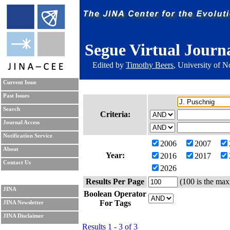
Segue Virtual Journ
Edited by
Timothy Beers
, University of 
Current Issue
Past Issues
Search
Criteria:
Journal Access
Notification Service
2006
2007
About
Year:
2016
2017
Contact Us
2026
Results Per Page
(100 is the max
JINA
Boolean Operator
For Tags
JINA Newsletter
JINA Disclaimer
Results 1 - 3 of 3