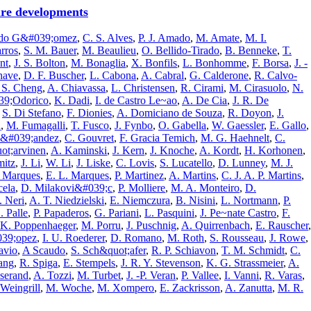
ure developments
rado G&#039;omez
,
C. S. Alves
,
P. J. Amado
,
M. Amate
,
M. I.
arros
,
S. M. Bauer
,
M. Beaulieu
,
O. Bellido-Tirado
,
B. Benneke
,
T.
nt
,
J. S. Bolton
,
M. Bonaglia
,
X. Bonfils
,
L. Bonhomme
,
F. Borsa
,
J. -
have
,
D. F. Buscher
,
L. Cabona
,
A. Cabral
,
G. Calderone
,
R. Calvo-
 S. Cheng
,
A. Chiavassa
,
L. Christensen
,
R. Cirami
,
M. Cirasuolo
,
N.
39;Odorico
,
K. Dadi
,
I. de Castro Le~ao
,
A. De Cia
,
J. R. De
,
S. Di Stefano
,
F. Dionies
,
A. Domiciano de Souza
,
R. Doyon
,
J.
n
,
M. Fumagalli
,
T. Fusco
,
J. Fynbo
,
O. Gabella
,
W. Gaessler
,
E. Gallo
,
n&#039;andez
,
C. Gouvret
,
F. Gracia Temich
,
M. G. Haehnelt
,
C.
uot;arvinen
,
A. Kaminski
,
J. Kern
,
J. Knoche
,
A. Kordt
,
H. Korhonen
,
itz
,
J. Li
,
W. Li
,
J. Liske
,
C. Lovis
,
S. Lucatello
,
D. Lunney
,
M. J.
. Marques
,
E. L. Marques
,
P. Martinez
,
A. Martins
,
C. J. A. P. Martins
,
cela
,
D. Milakovi&#039;c
,
P. Molliere
,
M. A. Monteiro
,
D.
. Neri
,
A. T. Niedzielski
,
E. Niemczura
,
B. Nisini
,
L. Nortmann
,
P.
. Palle
,
P. Papaderos
,
G. Pariani
,
L. Pasquini
,
J. Pe~nate Castro
,
F.
K. Poppenhaeger
,
M. Porru
,
J. Puschnig
,
A. Quirrenbach
,
E. Rauscher
,
039;opez
,
I. U. Roederer
,
D. Romano
,
M. Roth
,
S. Rousseau
,
J. Rowe
,
avio
,
A Scaudo
,
S. Sch&quot;afer
,
R. P. Schiavon
,
T. M. Schmidt
,
C.
ang
,
R. Spiga
,
E. Stempels
,
J. R. Y. Stevenson
,
K. G. Strassmeier
,
A.
sserand
,
A. Tozzi
,
M. Turbet
,
J. -P. Veran
,
P. Vallee
,
I. Vanni
,
R. Varas
,
 Weingrill
,
M. Woche
,
M. Xompero
,
E. Zackrisson
,
A. Zanutta
,
M. R.