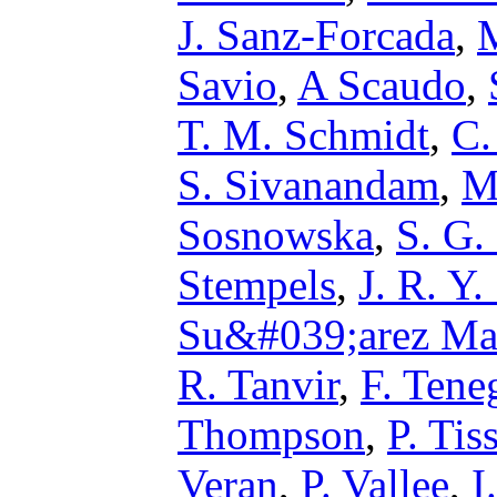
J. Sanz-Forcada
,
M
Savio
,
A Scaudo
,
T. M. Schmidt
,
C.
S. Sivanandam
,
M
Sosnowska
,
S. G.
Stempels
,
J. R. Y
Su&#039;arez Ma
R. Tanvir
,
F. Tene
Thompson
,
P. Tis
Veran
,
P. Vallee
,
I