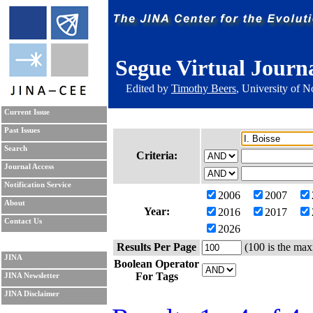
Segue Virtual Journ
Edited by
Timothy Beers
, University of 
Current Issue
Past Issues
Search
Criteria:
Journal Access
Notification Service
2006
2007
About
Year:
2016
2017
Contact Us
2026
Results Per Page
(100 is the max
JINA
Boolean Operator
For Tags
JINA Newsletter
JINA Disclaimer