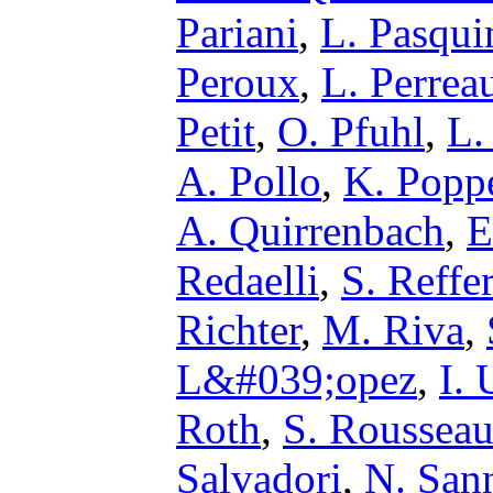
Pariani
,
L. Pasqui
Peroux
,
L. Perrea
Petit
,
O. Pfuhl
,
L.
A. Pollo
,
K. Popp
A. Quirrenbach
,
E
Redaelli
,
S. Reffer
Richter
,
M. Riva
,
L&#039;opez
,
I. 
Roth
,
S. Roussea
Salvadori
,
N. San