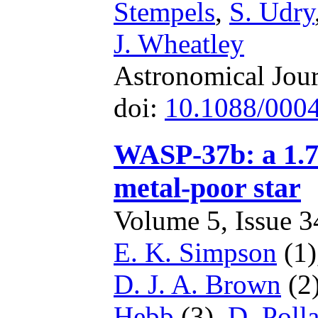
Stempels
,
S. Udry
J. Wheatley
Astronomical Jour
doi:
10.1088/0004
WASP-37b: a 1.7 
metal-poor star
Volume 5, Issue 34
E. K. Simpson
(1)
D. J. A. Brown
(2
Hebb
(3),
D. Poll