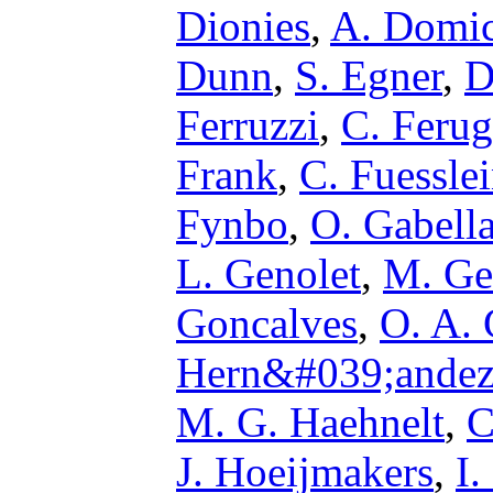
Dionies
,
A. Domic
Dunn
,
S. Egner
,
D
Ferruzzi
,
C. Ferug
Frank
,
C. Fuessle
Fynbo
,
O. Gabell
L. Genolet
,
M. Ge
Goncalves
,
O. A.
Hern&#039;ande
M. G. Haehnelt
,
C
J. Hoeijmakers
,
I.