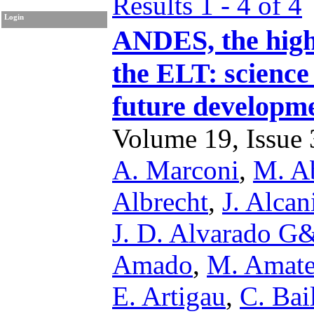
Results 1 - 4 of 4
Login
ANDES, the high 
the ELT: science
future developm
Volume 19, Issue 3
A. Marconi
,
M. A
Albrecht
,
J. Alcan
J. D. Alvarado 
Amado
,
M. Amat
E. Artigau
,
C. Bai