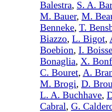
Balestra
,
S. A. Ba
M. Bauer
,
M. Bea
Benneke
,
T. Bens
Biazzo
,
L. Bigot
,
Boebion
,
I. Boiss
Bonaglia
,
X. Bonf
C. Bouret
,
A. Bra
M. Brogi
,
D. Bro
L. A. Buchhave
,
D
Cabral
,
G. Calder