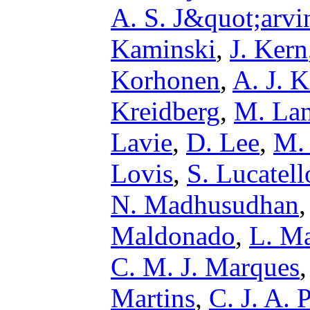
A. S. J&quot;arvi
Kaminski
,
J. Kern
Korhonen
,
A. J. 
Kreidberg
,
M. La
Lavie
,
D. Lee
,
M.
Lovis
,
S. Lucatell
N. Madhusudhan
Maldonado
,
L. M
C. M. J. Marques
Martins
,
C. J. A. 