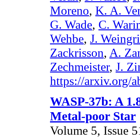
Moreno
,
K. A. Ve
G. Wade
,
C. Wari
Wehbe
,
J. Weingri
Zackrisson
,
A. Za
Zechmeister
,
J. Z
https://arxiv.org
WASP-37b: A 1.8
Metal-poor Star
Volume 5, Issue 51