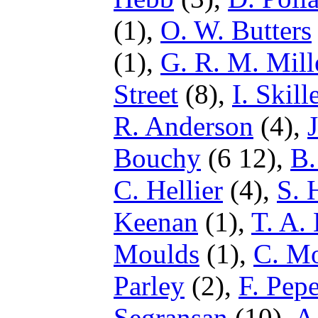
(1),
O. W. Butters
(1),
G. R. M. Mill
Street
(8),
I. Skill
R. Anderson
(4),
Bouchy
(6 12),
B.
C. Hellier
(4),
S. 
Keenan
(1),
T. A. 
Moulds
(1),
C. M
Parley
(2),
F. Pep
Segransan
(10),
A