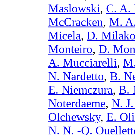
Maslowski
,
C. A.
McCracken
,
M. A.
Micela
,
D. Milak
Monteiro
,
D. Mon
A. Mucciarelli
,
M.
N. Nardetto
,
B. N
E. Niemczura
,
B. 
Noterdaeme
,
N. J
Olchewsky
,
E. Ol
N. N. -Q. Ouellett