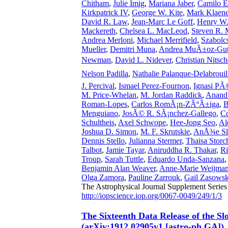
Chitham
,
Julie Imig
,
Mariana Jaber
,
Camilo E
Kirkpatrick IV
,
George W. Kite
,
Mark Klaen
David R. Law
,
Jean-Marc Le Goff
,
Henry W
Mackereth
,
Chelsea L. MacLeod
,
Steven R. 
Andrea Merloni
,
Michael Merrifield
,
Szabol
Mueller
,
Demitri Muna
,
Andrea MuÃ±oz-Gut
Newman
,
David L. Nidever
,
Christian Nitsc
Nelson Padilla
,
Nathalie Palanque-Delabrouil
J. Percival
,
Ismael Perez-Fournon
,
Ignasi PÃ
M. Price-Whelan
,
M. Jordan Raddick
,
Anand
Roman-Lopes
,
Carlos RomÃ¡n-ZÃºÃ±iga
,
B
Menguiano
,
JosÃ© R. SÃ¡nchez-Gallego
,
Co
Schultheis
,
Axel Schwope
,
Hee-Jong Seo
,
Al
Joshua D. Simon
,
M. F. Skrutskie
,
AnÅ¾e Sl
Dennis Stello
,
Julianna Stermer
,
Thaisa Stor
Talbot
,
Jamie Tayar
,
Aniruddha R. Thakar
,
Ri
Troup
,
Sarah Tuttle
,
Eduardo Unda-Sanzana
Benjamin Alan Weaver
,
Anne-Marie Weijma
Olga Zamora
,
Pauline Zarrouk
,
Gail Zasowsk
The Astrophysical Journal Supplement Series
http://iopscience.iop.org/0067-0049/249/1/3
The Sixteenth Data Release of the S
(arXiv:1912.02905v1 [astro-ph.GA])