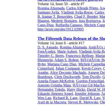
Volume 14, Issue 50 - article #7
Romina Ahumada
,
Carlos Allende Prieto
,
And
Santiago Avila
,
Vladimir Avila-Reese
,
Carles
B. Izamar T. Benavides
,
Chad F. Bender
,
Mar
Blanton
,
Mederic Boquien
,
Jura Borissova
,
J
Cano-Diaz
,
Raffaella Capasso
,
Michele Cappe
http://arxiv.org/abs/1912.02905
The Fifteenth Data Release of the Sl
Volume 14, Issue 6 - article #17
D. S. Aguado
,
Romina Ahumada
,
AndrÃ©s 
FernÃ¡ndez
,
Marie Aubert
,
Vladimir Avila-R
Timothy C. Beers
,
Francesco Belfiore
,
Maria
Blomqvist
,
Adam S. Bolton
,
MÃ©dÃ©ric Bo
Byler
,
Mariana Cano Diaz
,
Michele Cappellar
Comerford
,
Johan Comparat
,
Kevin Covey
,
G
Agathe
,
Alice Deconto Machado
,
Agnese De
Bourboux
,
Chris Duckworth
,
Tom Dwelly
,
G
Amelia Fraser-McKelvie
,
Gordon Freischlad
Antonio Geimba Maia
,
HÃ©ctor Gil-MarÃ­n
Hernandez Toledo
,
Harry Hicks
,
David W. 
Eduardo Jimenez Angel
,
Jennifer Johnson
,
Am
Wen Lan
,
Richard R. Lane
,
David R. Law
,
Y
Axel de la Macorra
,
Steven R. Majewski
,
Ol