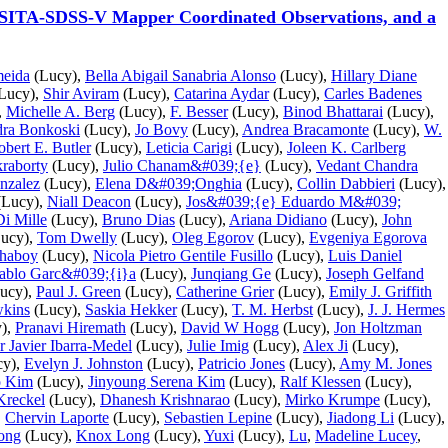
eROSITA-SDSS-V Mapper Coordinated Observations, and a
eida
(Lucy),
Bella Abigail Sanabria Alonso
(Lucy),
Hillary Diane
Lucy),
Shir Aviram
(Lucy),
Catarina Aydar
(Lucy),
Carles Badenes
,
Michelle A. Berg
(Lucy),
F. Besser
(Lucy),
Binod Bhattarai
(Lucy),
ra Bonkoski
(Lucy),
Jo Bovy
(Lucy),
Andrea Bracamonte
(Lucy),
W.
bert E. Butler
(Lucy),
Leticia Carigi
(Lucy),
Joleen K. Carlberg
raborty
(Lucy),
Julio Chanam&#039;{e}
(Lucy),
Vedant Chandra
nzalez
(Lucy),
Elena D&#039;Onghia
(Lucy),
Collin Dabbieri
(Lucy),
Lucy),
Niall Deacon
(Lucy),
Jos&#039;{e} Eduardo M&#039;
i Mille
(Lucy),
Bruno Dias
(Lucy),
Ariana Didiano
(Lucy),
John
ucy),
Tom Dwelly
(Lucy),
Oleg Egorov
(Lucy),
Evgeniya Egorova
chaboy
(Lucy),
Nicola Pietro Gentile Fusillo
(Lucy),
Luis Daniel
ablo Garc&#039;{i}a
(Lucy),
Junqiang Ge
(Lucy),
Joseph Gelfand
ucy),
Paul J. Green
(Lucy),
Catherine Grier
(Lucy),
Emily J. Griffith
wkins
(Lucy),
Saskia Hekker
(Lucy),
T. M. Herbst
(Lucy),
J. J. Hermes
),
Pranavi Hiremath
(Lucy),
David W Hogg
(Lucy),
Jon Holtzman
r Javier Ibarra-Medel
(Lucy),
Julie Imig
(Lucy),
Alex Ji
(Lucy),
cy),
Evelyn J. Johnston
(Lucy),
Patricio Jones
(Lucy),
Amy M. Jones
 Kim
(Lucy),
Jinyoung Serena Kim
(Lucy),
Ralf Klessen
(Lucy),
Kreckel
(Lucy),
Dhanesh Krishnarao
(Lucy),
Mirko Krumpe
(Lucy),
,
Chervin Laporte
(Lucy),
Sebastien Lepine
(Lucy),
Jiadong Li
(Lucy),
ong
(Lucy),
Knox Long
(Lucy),
Yuxi
(Lucy),
Lu
,
Madeline Lucey
,