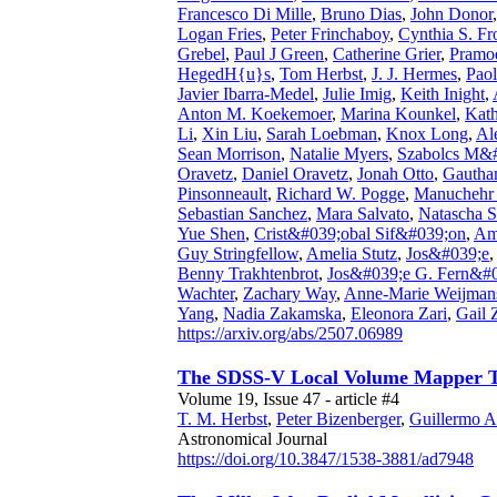
Francesco Di Mille
,
Bruno Dias
,
John Donor
Logan Fries
,
Peter Frinchaboy
,
Cynthia S. Fr
Grebel
,
Paul J Green
,
Catherine Grier
,
Pramo
HegedH{u}s
,
Tom Herbst
,
J. J. Hermes
,
Pao
Javier Ibarra-Medel
,
Julie Imig
,
Keith Inight
,
Anton M. Koekemoer
,
Marina Kounkel
,
Kath
Li
,
Xin Liu
,
Sarah Loebman
,
Knox Long
,
Al
Sean Morrison
,
Natalie Myers
,
Szabolcs M&#
Oravetz
,
Daniel Oravetz
,
Jonah Otto
,
Gautha
Pinsonneault
,
Richard W. Pogge
,
Manuchehr 
Sebastian Sanchez
,
Mara Salvato
,
Natascha Sa
Yue Shen
,
Crist&#039;obal Sif&#039;on
,
Am
Guy Stringfellow
,
Amelia Stutz
,
Jos&#039;e
Benny Trakhtenbrot
,
Jos&#039;e G. Fern&#0
Wachter
,
Zachary Way
,
Anne-Marie Weijman
Yang
,
Nadia Zakamska
,
Eleonora Zari
,
Gail 
https://arxiv.org/abs/2507.06989
The SDSS-V Local Volume Mapper T
Volume 19, Issue 47 - article #4
T. M. Herbst
,
Peter Bizenberger
,
Guillermo A
Astronomical Journal
https://doi.org/10.3847/1538-3881/ad7948