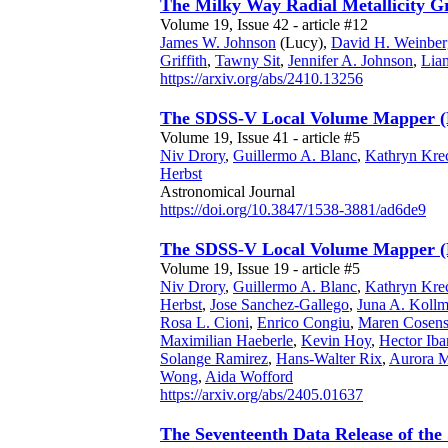
The Milky Way Radial Metallicity G
Volume 19, Issue 42 - article #12
James W. Johnson
(Lucy),
David H. Weinber
Griffith
,
Tawny Sit
,
Jennifer A. Johnson
,
Lia
https://arxiv.org/abs/2410.13256
The SDSS-V Local Volume Mapper (L
Volume 19, Issue 41 - article #5
Niv Drory
,
Guillermo A. Blanc
,
Kathryn Kre
Herbst
Astronomical Journal
https://doi.org/10.3847/1538-3881/ad6de9
The SDSS-V Local Volume Mapper (L
Volume 19, Issue 19 - article #5
Niv Drory
,
Guillermo A. Blanc
,
Kathryn Kre
Herbst
,
Jose Sanchez-Gallego
,
Juna A. Kollm
Rosa L. Cioni
,
Enrico Congiu
,
Maren Cosen
Maximilian Haeberle
,
Kevin Hoy
,
Hector Iba
Solange Ramirez
,
Hans-Walter Rix
,
Aurora M
Wong
,
Aida Wofford
https://arxiv.org/abs/2405.01637
The Seventeenth Data Release of th