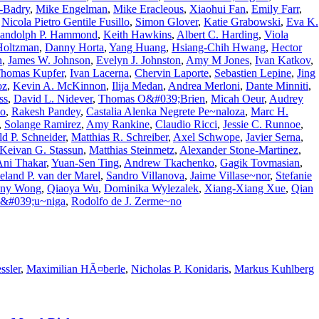
-Badry
,
Mike Engelman
,
Mike Eracleous
,
Xiaohui Fan
,
Emily Farr
,
,
Nicola Pietro Gentile Fusillo
,
Simon Glover
,
Katie Grabowski
,
Eva K.
andolph P. Hammond
,
Keith Hawkins
,
Albert C. Harding
,
Viola
Holtzman
,
Danny Horta
,
Yang Huang
,
Hsiang-Chih Hwang
,
Hector
n
,
James W. Johnson
,
Evelyn J. Johnston
,
Amy M Jones
,
Ivan Katkov
,
homas Kupfer
,
Ivan Lacerna
,
Chervin Laporte
,
Sebastien Lepine
,
Jing
oz
,
Kevin A. McKinnon
,
Ilija Medan
,
Andrea Merloni
,
Dante Minniti
,
ss
,
David L. Nidever
,
Thomas O&#039;Brien
,
Micah Oeur
,
Audrey
do
,
Rakesh Pandey
,
Castalia Alenka Negrete Pe~naloza
,
Marc H.
,
Solange Ramirez
,
Amy Rankine
,
Claudio Ricci
,
Jessie C. Runnoe
,
d P. Schneider
,
Matthias R. Schreiber
,
Axel Schwope
,
Javier Serna
,
Keivan G. Stassun
,
Matthias Steinmetz
,
Alexander Stone-Martinez
,
Ani Thakar
,
Yuan-Sen Ting
,
Andrew Tkachenko
,
Gagik Tovmasian
,
eland P. van der Marel
,
Sandro Villanova
,
Jaime Villase~nor
,
Stefanie
ny Wong
,
Qiaoya Wu
,
Dominika Wylezalek
,
Xiang-Xiang Xue
,
Qian
Z&#039;u~niga
,
Rodolfo de J. Zerme~no
ssler
,
Maximilian HÃ¤berle
,
Nicholas P. Konidaris
,
Markus Kuhlberg