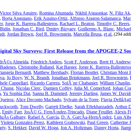
Victor Silva Aguirre
,
Romina Ahumada
,
Nikhil Ajgaonkar
,
N. Filiz Ak
,
Borja Anguiano
,
Erik Aquino-Ortiz
,
Alfonso Aragon-Salamanca
,
Mar
er
,
Jorge K. Barrera-Ballesteros
,
Rachael L. Beaton
,
Timothy C. Beers
 Bidin
,
Jonathan C. Bird
,
Dmitry Bizyaev
,
Guillermo A. Blanc
,
Michael
ndt
,
Jordan Brown
,
Joel R. Brownstein
,
Marcella Brusa
,
et al.
(294 addi
Digital Sky Surveys: First Release from the APOGEE-2 So
drÃ©s Almeida
,
Friedrich Anders
,
Scott F. Anderson
,
Brett H. Andrew
 Badenes
,
Christophe Balland
,
Kat Barger
,
Jorge K. Barrera-Ballesteros
iangela Bernardi
,
Matthew Bershady
,
Florian Beutler
,
Christian Moni 
ova
,
Jo Bovy
,
W. N. Brandt
,
Jonathan Brinkmann
,
Joel R. Brownstein
,
hele Cappellari
,
Ricardo Carrera
,
SolÃ¨ne Chabanier
,
William Chaplin
 Chung
,
Nicolas Clerc
,
Damien Coffey
,
Julia M. Comerford
,
Johan Co
a
,
Yu Sophia Dai
,
Sanna B. Damsted
,
Jeremy Darling
,
James W. Davids
Queiroz
,
Alice Deconto Machado
,
Sylvain de la Torre
,
Flavia DellâAgl
Duckworth
,
Tom Dwelly
,
Garrett Ebelke
,
Sarah Eftekharzadeh
,
Arthur D
,
Emily Farr
,
JosÃ© G. FernÃ¡ndez-Trincado
,
Diane Feuillet
,
Alexis F
luÃ­s Galbany
,
Rafael A. Garcia
,
D. A. GarcÃ­a-HernÃ¡ndez
,
Luis Alb
,
Violeta Gonzalez-Perez
,
Kathleen Grabowski
,
Paul Green
,
Catherine J
rty
,
S. Hekker
,
David W. Hogg
,
Jon A. Holtzman
,
Danny Horta
,
Jiam