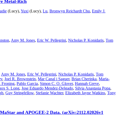
re Metal-Rich
udie
(Lucy),
Yuxi
(Lucy),
Lu
,
Bronwyn Reichardt Chu
,
Emily J.
hnston
,
Amy M. Jones
,
Eric W. Pellegrini
,
Nicholas P. Konidaris
,
Tom
,
Amy M. Jones
,
Eric W. Pellegrini
,
Nicholas P. Konidaris
,
Tom
ev
,
Joel R. Brownstein
,
Mar Canal i Saguer
,
Brian Cherinka
,
Maria-
. Froning
,
Pablo Garcia
,
Simon C. O. Glover
,
Hannah Greve
,
ox S. Long
,
Jose Eduardo Mendez-Delgado
,
Silvia Anastasia Popa
,
gh
,
Guy Stringfellow
,
Stefanie Wachter
,
Elizabeth Jayne Watkins
,
Tony
A, MaStar and APOGEE-2 Data. (arXiv:2112.02026v1