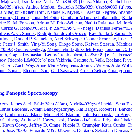
 Majewski
,
Dan Maoz
,
M. L. Mart&#039;{i}nez-Aldama
,
Rachel Lee
v&#039;{a}ez
,
Andrea Merloni
,
Szabolcs M&#039;{e}sz&#039;{a}ros
a M&quot;{u}ller-Horn
,
Natalie R. Myers
,
C. Alenka Negrete
,
Shanno
Audrey Oravetz
,
Jonah M. Otto
,
Gautham Adamane Pallathadka
,
Kaik
ire K. M. Prescott
,
Adrian M. Price-Whelan
,
Nadiia Pulatova
,
M. Jord
,
Carlos G. Rom&#039;{a}n-Z&#039;{u}~{n}iga
,
Daniela Fern&#03
dreas A. C. Sander
,
Rodrigo Sandoval-Orozco
,
Ravi Sankrit
,
Saroon S
aufman
,
Donald P. Schneider
,
Axel Schwope
,
Conner Scoresby
,
Lucas 
t
,
Peter J. Smith
,
Ying-Yi Song
,
Diogo Souto
,
Keivan Stassun
,
Matthia
#039;{a}nchez-Gallego
,
Manuchehr Taghizadeh-Popp
,
Jonathan C. T
enko
,
Gagik Tovmasian
,
Benny Trakhtenbrot
,
Jos&#039;{e} G. Fern&#
soy
,
Ricardo L&#039;{o}pez Valdivia
,
Greique A. Valk
,
Roeland P. va
e~{n}or
,
Zach Way
,
Anne-Marie Weijmans
,
John C. Wilson
,
Aida Woff
ner Zapata
,
Eleonora Zari
,
Gail Zasowski
,
Grisha Zeltyn
,
Guangquan 
ing Panoptic Spectroscopy
erts
,
James Aird
,
Pablo Vera Alfaro
,
Andr&#039;es Almeida
,
Scott F.
Carles Badenes
,
Avrajit Bandyopadhyay
,
Kat Barger
,
Robert H. Barkho
ev
,
Guillermo A. Blanc
,
Michael R. Blanton
,
John Bochanski
,
Jo Bovy
n Carlberg
,
Andrew R. Casey
,
Lesly Castaneda-Carlos
,
Priyanka Chakr
,
Kevin Covey
,
Jeffrey D. Crane
,
Nicole R. Crumpler
,
Katia Cunha
,
T
on
,
Jos&#039;e Eduardo M&#039;endez Delgado
,
Sebastian Demasi
,