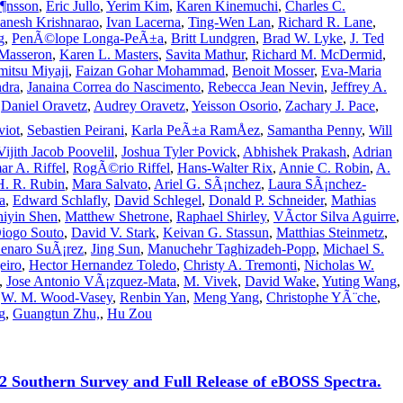
¶nsson
,
Eric Jullo
,
Yerim Kim
,
Karen Kinemuchi
,
Charles C.
anesh Krishnarao
,
Ivan Lacerna
,
Ting-Wen Lan
,
Richard R. Lane
,
g
,
PenÃ©lope Longa-PeÃ±a
,
Britt Lundgren
,
Brad W. Lyke
,
J. Ted
Masseron
,
Karen L. Masters
,
Savita Mathur
,
Richard M. McDermid
,
mitsu Miyaji
,
Faizan Gohar Mohammad
,
Benoit Mosser
,
Eva-Maria
ndra
,
Janaina Correa do Nascimento
,
Rebecca Jean Nevin
,
Jeffrey A.
,
Daniel Oravetz
,
Audrey Oravetz
,
Yeisson Osorio
,
Zachary J. Pace
,
viot
,
Sebastien Peirani
,
Karla PeÃ±a RamÅez
,
Samantha Penny
,
Will
Vijith Jacob Poovelil
,
Joshua Tyler Povick
,
Abhishek Prakash
,
Adrian
r A. Riffel
,
RogÃ©rio Riffel
,
Hans-Walter Rix
,
Annie C. Robin
,
A.
H. R. Rubin
,
Mara Salvato
,
Ariel G. SÃ¡nchez
,
Laura SÃ¡nchez-
a
,
Edward Schlafly
,
David Schlegel
,
Donald P. Schneider
,
Mathias
hiyin Shen
,
Matthew Shetrone
,
Raphael Shirley
,
VÃ­ctor Silva Aguirre
,
iogo Souto
,
David V. Stark
,
Keivan G. Stassun
,
Matthias Steinmetz
,
enaro SuÃ¡rez
,
Jing Sun
,
Manuchehr Taghizadeh-Popp
,
Michael S.
eiro
,
Hector Hernandez Toledo
,
Christy A. Tremonti
,
Nicholas W.
,
Jose Antonio VÃ¡zquez-Mata
,
M. Vivek
,
David Wake
,
Yuting Wang
,
,
W. M. Wood-Vasey
,
Renbin Yan
,
Meng Yang
,
Christophe YÃ¨che
,
g
,
Guangtun Zhu,
,
Hu Zou
-2 Southern Survey and Full Release of eBOSS Spectra.