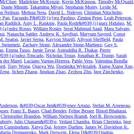
 McClure
,
Madeleine McKenzie
,
Kevin McKinnon
,
Timothy McQuaid
,
,
Dante Minniti
,
Takamitsu Miyaji
,
Stephanie Monty
,
Leslie M.
n Neilson
,
Melissa Ness
,
David L. Nidever
,
Christian Nitschelm
,
e Pan
,
Facundo P&#039;{e}rez Paolino
,
Ziming Peng
,
Leah Peterson
,
an Raddick
,
Amy L. Rankine
,
Paola Rodr&#039;{i}guez Hidalgo
,
M.
9;{a}ndez Rosso
,
William Roster
,
Serat Mahmud Saad
,
Mara Salvato
,
asi
,
Natascha Sattler
,
Andrew K. Saydjari
,
Maryum Sayeed
,
Conor
M. Seaton
,
Javier Serna
,
Kayvon Sharifi
,
Allyson Sheffield
,
Paula
s Steinmetz
,
Zachary Stone
,
Alexander Stone-Martinez
,
Guy S.
an
,
Emma Tasso
,
Jamie Tayar
,
Aniruddha R. Thakar
,
Pierre
039;{a}ndez-Trincado
,
Nicholas Troup
,
Jonathan R. Trump
,
Sarah
n der Marel
,
Luciano Vargas-Herrera
,
Pablo Vera
,
Valentina Bonilla
ord
,
Tony Wong
,
Qiaoya Wu
,
Dominika Wylezalek
,
Xiang-Xiang Xue
,
Zeng
,
Jichen Zhang
,
Jingkun Zhao
,
Zezhou Zhu
,
Igor Zinchenko
,
 Anderson
,
&#039;Oscar Jim&#039;enez Arranz
,
Stefan M. Arseneau
,
user
,
Franz E. Bauer
,
Chad Bender
,
Felipe Besser
,
Binod Bhattarai
,
,
Christopher Brandon
,
William Nielsen Brandt
,
Joel R. Brownstein
,
aborty
,
Julio Chanam&#039;e
,
Vedant Chandra
,
Brian Cherinka
,
Igor
im Cunningham
,
Xinyu Dai
,
Jeremy Darling
,
James W. Davidson Jr.
,
Mariia Demianenko
,
Mark Derwent
,
Elena D&#039;Onghia
,