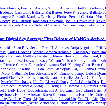
res Almeida
,
Friedrich Anders
,
Scott F. Anderson
,
Brett H. Andrews
,
 Badenes
,
Christophe Balland
,
Kat Barger
,
Jorge K. Barrera-Ballesteros
iangela Bernardi
,
Matthew Bershady
,
Florian Beutler
,
Christian Moni 
o Bovy
,
W.N. Brandt
,
Jonathan Brinkmann
,
Joel R. Brownstein
,
Kevin
llari
,
Ricardo Carrera
,
Solene Chabanier
,
William Chaplin
,
et al.
(267 a
oan Digital Sky Surveys: First Release of MaNGA-derived Q
Almeida
,
Scott F. Anderson
,
Brett H. Andrews
,
Borja Anguiano
,
Erik A
eese
,
Carles Badenes
,
Sandro Barboza Rembold
,
Kat Barger
,
Jorge Bar
ngela Bernardi
,
Matthew Bershady
,
Florian Beutler
,
Jonathan Bird
,
Dmi
quien
,
Jura Borissova
,
Jo Bovy
,
William Nielsen Brandt
,
Jonathan Br
i
,
Ricardo Carrera
,
Bernardo Cervantes Sodi
,
Yanping Chen
,
Brian Ch
abriele da Silva Ilha
,
Luiz da Costa
,
Yu Sophia Dai
,
Guillermo Damke
l Moro
,
Nathan De Lee
,
Aleksandar M. Diamond-Stanic
,
Helena DomÃ
arrett Ebelke
,
Eric Emsellem
,
Stephanie Escoffier
,
JosÃ© G. FernÃ¡nd
,
Peter M. Frinchaboy
,
Hai Fu
,
LluÃ­s Galbany
,
Rafael Garcia-Dias
,
D. 
,
Kathleen Grabowski
,
Meng Gu
,
Hong Guo
,
Jaewon Ha
,
Emily Harri
Hogg
,
Kelly Holley-Bockelmann
,
Jon A. Holtzman
,
Bau-Ching Hsieh
,
J
y Jones
,
Henrik JÃ¶nsson
,
Karen Kinemuchi
,
Juna Kollmeier
,
Colem
oung-Bae Lee
,
Cheng Li
,
Jianhui Lian
,
Lihwai Lin
,
Yen-Ting Lin
,
Chri
ena Malanushenko
,
Arturo Manchado
,
Claudia Maraston
,
Vivek Maria