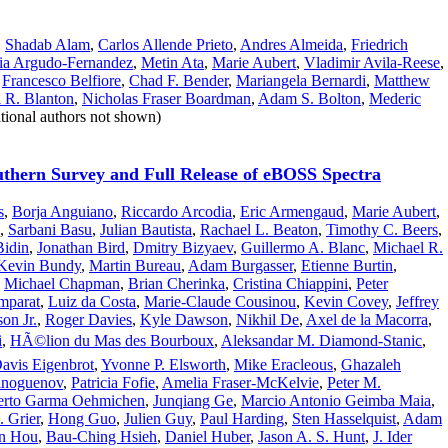
,
Shadab Alam
,
Carlos Allende Prieto
,
Andres Almeida
,
Friedrich
ia Argudo-Fernandez
,
Metin Ata
,
Marie Aubert
,
Vladimir Avila-Reese
,
,
Francesco Belfiore
,
Chad F. Bender
,
Mariangela Bernardi
,
Matthew
 R. Blanton
,
Nicholas Fraser Boardman
,
Adam S. Bolton
,
Mederic
tional authors not shown)
uthern Survey and Full Release of eBOSS Spectra
s
,
Borja Anguiano
,
Riccardo Arcodia
,
Eric Armengaud
,
Marie Aubert
,
,
Sarbani Basu
,
Julian Bautista
,
Rachael L. Beaton
,
Timothy C. Beers
,
Bidin
,
Jonathan Bird
,
Dmitry Bizyaev
,
Guillermo A. Blanc
,
Michael R.
Kevin Bundy
,
Martin Bureau
,
Adam Burgasser
,
Etienne Burtin
,
,
Michael Chapman
,
Brian Cherinka
,
Cristina Chiappini
,
Peter
mparat
,
Luiz da Costa
,
Marie-Claude Cousinou
,
Kevin Covey
,
Jeffrey
on Jr.
,
Roger Davies
,
Kyle Dawson
,
Nikhil De
,
Axel de la Macorra
,
i
,
HÃ©lion du Mas des Bourboux
,
Aleksandar M. Diamond-Stanic
,
avis Eigenbrot
,
Yvonne P. Elsworth
,
Mike Eracleous
,
Ghazaleh
inoguenov
,
Patricia Fofie
,
Amelia Fraser-McKelvie
,
Peter M.
erto Garma Oehmichen
,
Junqiang Ge
,
Marcio Antonio Geimba Maia
,
. Grier
,
Hong Guo
,
Julien Guy
,
Paul Harding
,
Sten Hasselquist
,
Adam
in Hou
,
Bau-Ching Hsieh
,
Daniel Huber
,
Jason A. S. Hunt
,
J. Ider