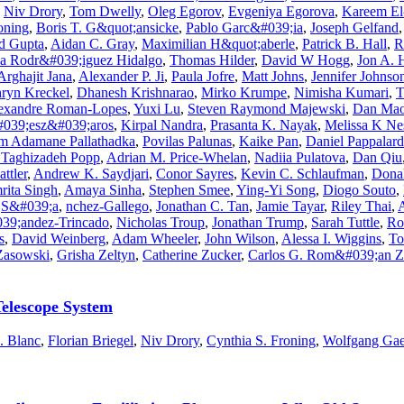
,
Niv Drory
,
Tom Dwelly
,
Oleg Egorov
,
Evgeniya Egorova
,
Kareem El
oning
,
Boris T. G&quot;ansicke
,
Pablo Garc&#039;ia
,
Joseph Gelfand
d Gupta
,
Aidan C. Gray
,
Maximilian H&quot;aberle
,
Patrick B. Hall
,
R
la Rodr&#039;iguez Hidalgo
,
Thomas Hilder
,
David W Hogg
,
Jon A. 
Arghajit Jana
,
Alexander P. Ji
,
Paula Jofre
,
Matt Johns
,
Jennifer Johnso
ryn Kreckel
,
Dhanesh Krishnarao
,
Mirko Krumpe
,
Nimisha Kumari
,
T
exandre Roman-Lopes
,
Yuxi Lu
,
Steven Raymond Majewski
,
Dan Ma
039;esz&#039;aros
,
Kirpal Nandra
,
Prasanta K. Nayak
,
Melissa K Ne
m Adamane Pallathadka
,
Povilas Palunas
,
Kaike Pan
,
Daniel Pappalar
Taghizadeh Popp
,
Adrian M. Price-Whelan
,
Nadiia Pulatova
,
Dan Qiu
ttler
,
Andrew K. Saydjari
,
Conor Sayres
,
Kevin C. Schlaufman
,
Donal
rita Singh
,
Amaya Sinha
,
Stephen Smee
,
Ying-Yi Song
,
Diogo Souto
,
,
S&#039;a
,
nchez-Gallego
,
Jonathan C. Tan
,
Jamie Tayar
,
Riley Thai
,
39;andez-Trincado
,
Nicholas Troup
,
Jonathan Trump
,
Sarah Tuttle
,
Ro
s
,
David Weinberg
,
Adam Wheeler
,
John Wilson
,
Alessa I. Wiggins
,
To
Zasowski
,
Grisha Zeltyn
,
Catherine Zucker
,
Carlos G. Rom&#039;an 
elescope System
. Blanc
,
Florian Briegel
,
Niv Drory
,
Cynthia S. Froning
,
Wolfgang Gae