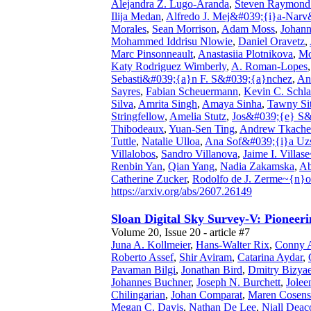
Alejandra Z. Lugo-Aranda
,
Steven Raymond
Ilija Medan
,
Alfredo J. Mej&#039;{i}a-Nar
Morales
,
Sean Morrison
,
Adam Moss
,
Johann
Mohammed Iddrisu Nlowie
,
Daniel Oravetz
,
Marc Pinsonneault
,
Anastasiia Plotnikova
,
Mo
Katy Rodriguez Wimberly
,
A. Roman-Lopes
Sebasti&#039;{a}n F. S&#039;{a}nchez
,
An
Sayres
,
Fabian Scheuermann
,
Kevin C. Schl
Silva
,
Amrita Singh
,
Amaya Sinha
,
Tawny Si
Stringfellow
,
Amelia Stutz
,
Jos&#039;{e} S&
Thibodeaux
,
Yuan-Sen Ting
,
Andrew Tkach
Tuttle
,
Natalie Ulloa
,
Ana Sof&#039;{i}a Uz
Villalobos
,
Sandro Villanova
,
Jaime I. Villas
Renbin Yan
,
Qian Yang
,
Nadia Zakamska
,
Ab
Catherine Zucker
,
Rodolfo de J. Zerme~{n}o
https://arxiv.org/abs/2607.26149
Sloan Digital Sky Survey-V: Pioneer
Volume 20, Issue 20 - article #7
Juna A. Kollmeier
,
Hans-Walter Rix
,
Conny A
Roberto Assef
,
Shir Aviram
,
Catarina Aydar
,
Pavaman Bilgi
,
Jonathan Bird
,
Dmitry Bizya
Johannes Buchner
,
Joseph N. Burchett
,
Jolee
Chilingarian
,
Johan Comparat
,
Maren Cosens
Megan C. Davis
,
Nathan De Lee
,
Niall Deac