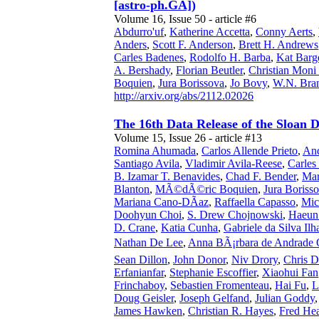
[astro-ph.GA])
Volume 16, Issue 50 - article #6
Abdurro'uf
,
Katherine Accetta
,
Conny Aerts
,
Anders
,
Scott F. Anderson
,
Brett H. Andrews
Carles Badenes
,
Rodolfo H. Barba
,
Kat Barg
A. Bershady
,
Florian Beutler
,
Christian Moni
Boquien
,
Jura Borissova
,
Jo Bovy
,
W.N. Bra
http://arxiv.org/abs/2112.02026
The 16th Data Release of the Sloan 
Volume 15, Issue 26 - article #13
Romina Ahumada
,
Carlos Allende Prieto
,
An
Santiago Avila
,
Vladimir Avila-Reese
,
Carles
B. Izamar T. Benavides
,
Chad F. Bender
,
Mar
Blanton
,
MÃ©dÃ©ric Boquien
,
Jura Boriss
Mariana Cano-DÃ­az
,
Raffaella Capasso
,
Mic
Doohyun Choi
,
S. Drew Chojnowski
,
Haeun
D. Crane
,
Katia Cunha
,
Gabriele da Silva Ilh
Nathan De Lee
,
Anna BÃ¡rbara de Andrade 
Sean Dillon
,
John Donor
,
Niv Drory
,
Chris 
Erfanianfar
,
Stephanie Escoffier
,
Xiaohui Fan
Frinchaboy
,
Sebastien Fromenteau
,
Hai Fu
,
L
Doug Geisler
,
Joseph Gelfand
,
Julian Goddy
James Hawken
,
Christian R. Hayes
,
Fred Hea