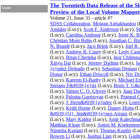
The Twentieth Data Release of the 
Login
Preview of the Local Volume Mappe
Volume 21, Issue 31 - article #7
SDSS Collaboration
,
Mojgan Aghakhanloo
(
Andales
(Lucy),
Scott F. Anderson
(Lucy),
S
(Lucy),
Carolina Andonie
(Lucy),
Jorge K. B
Christian Moni Bidin
(Lucy),
Jonathan C. Bi
N. Brandt
(Lucy),
Jaco Brink
(Lucy),
Joel R
(Lucy),
Andrew R. Casey
(Lucy),
Lesly Cas
(Lucy),
Brian Cherinka
(Lucy),
Igor Chilinga
Xinyu Dai
(Lucy),
Jeremy Darling
(Lucy),
Ja
{e}ndez Delgado
(Lucy),
Sebastian Demasi
(
Donor
(Lucy),
Ethan Driscoll
(Lucy),
Niv Dr
(Lucy),
Kareem El-Badry
(Lucy),
Michael Er
Serrano F&#039;{e}lix
(Lucy),
Boris T. G&q
(Lucy),
Simon C. O. Glover
(Lucy),
Juan Da
(Lucy),
Paloma Guetzoyan
(Lucy),
Pramod G
(Lucy),
J. Hern&#039;{a}ndez
(Lucy),
Lore
(Lucy),
Keith Horne
(Lucy),
Danny Horta
(L
&#039;{O}. Jim&#039;{e}nez-Arranz
(Lucy
(Lucy),
Mary Kaldor
(Lucy),
Amir Kalechm
Matthias Kluge
(Lucy),
Anton M. Koekemoe
Nimisha Kumari
(Lucy),
Thomas Kupfer
(Lu
Bowen Li
(Lucy),
Jianhui Lian
(Lucy),
Guil