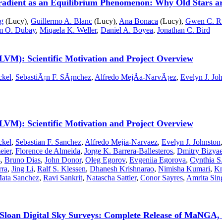
radient as an Equilibrium Phenomenon: Why Old Stars a
g
(Lucy),
Guillermo A. Blanc
(Lucy),
Ana Bonaca
(Lucy),
Gwen C. R
m O. Dubay
,
Miqaela K. Weller
,
Daniel A. Boyea
,
Jonathan C. Bird
VM): Scientific Motivation and Project Overview
ckel
,
SebastiÃ¡n F. SÃ¡nchez
,
Alfredo MejÃ­a-NarvÃ¡ez
,
Evelyn J. Jo
VM): Scientific Motivation and Project Overview
ckel
,
Sebastian F. Sanchez
,
Alfredo Mejia-Narvaez
,
Evelyn J. Johnston
eier
,
Florence de Almeida
,
Jorge K. Barrera-Ballesteros
,
Dmitry Bizya
s
,
Bruno Dias
,
John Donor
,
Oleg Egorov
,
Evgeniia Egorova
,
Cynthia S
rra
,
Jing Li
,
Ralf S. Klessen
,
Dhanesh Krishnarao
,
Nimisha Kumari
,
Kn
ata Sanchez
,
Ravi Sankrit
,
Natascha Sattler
,
Conor Sayres
,
Amrita Sin
e Sloan Digital Sky Surveys: Complete Release of MaNG