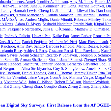
duardo Jimenez Angel
,
Jennifer A. Johnson
,
Amy M. Jones
,
Henrik JÃ
e
,
Jean-Paul Kneib
,
Juna A. Kollmeier
,
Hui Kong
,
Marina Kounkel
,
Dh
. Leung
,
Hannah Lewis
,
Cheng Li
,
Jianhui Lian
,
Lihwai Lin
,
Dan Lon
Majewski
,
Arturo Manchado
,
Claudia Maraston
,
Paul Martini
,
Thomas 
cs MÃ©szÃ¡ros
,
Andrea Miglio
,
Dante Minniti
,
Rebecca Minsley
,
Taka
iÃ©rrez
,
Adam D. Myers
,
Seshadri Nadathur
,
Preethi Nair
,
Kirpal Na
helm
,
Pasquier Noterdaeme
,
Julia E. OâConnell
,
Matthew D. Olmstead
le
,
Pedro A. Palicio
,
Hsi-An Pan
,
Kaike Pan
,
James Parker
,
Romain Pa
©rez-RÃ fols
,
Patrick Petitjean
,
Matthew M. Pieri
,
Marc Pinsonneault
,
 Raichoor
,
Amy Ray
,
Sandro Barboza Rembold
,
Mehdi Rezaie
,
Rogema
enjamin Rose
,
Ashley J. Ross
,
Graziano Rossi
,
Kate Rowlands
,
Kate 
nor Sayres
,
Adam Schaefer
,
Ricardo P. Schiavon
,
Jaderson S. Schimoi
do Serenelli
,
Arman Shafieloo
,
Shoaib Jamal Shamsi
,
Zhengyi Shao
,
S
osar
,
Rebecca Smethurst
,
Jennifer Sobeck
,
Bernardo Cervantes Sodi
,
D
chi-Bergmann
,
Alina Streblyanska
,
Guy S. Stringfellow
,
Amelia Stutz
,
G
ley Theriault
,
Daniel Thomas
,
Zak C. Thomas
,
Jeremy Tinker
,
Rita Toj
,
Marica Valentini
,
Jaime Vargas-GonzÃ¡lez
,
Mariana Vargas-MagaÃ±a
ns
,
Vivienne Wild
,
John C. Wilson
,
Robert F. Wilson
,
Nathan Wolthuis
i
,
Kai Zhang
,
Cheng Zhao
,
Gongbo Zhao
,
Zheng Zheng
,
Zheng Zhen
loan Digital Sky Surveys: First Release from the APOGEE