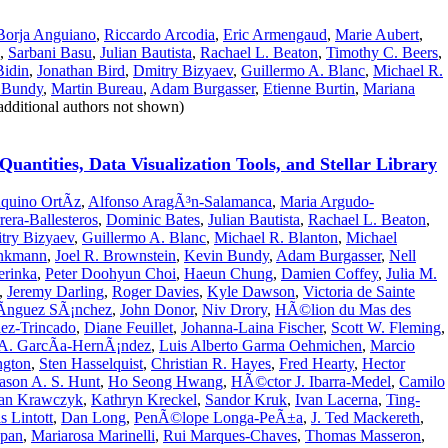
Borja Anguiano
,
Riccardo Arcodia
,
Eric Armengaud
,
Marie Aubert
,
,
Sarbani Basu
,
Julian Bautista
,
Rachael L. Beaton
,
Timothy C. Beers
,
Bidin
,
Jonathan Bird
,
Dmitry Bizyaev
,
Guillermo A. Blanc
,
Michael R.
 Bundy
,
Martin Bureau
,
Adam Burgasser
,
Etienne Burtin
,
Mariana
dditional authors not shown)
uantities, Data Visualization Tools, and Stellar Library
quino OrtÃ­z
,
Alfonso AragÃ³n-Salamanca
,
Maria Argudo-
rera-Ballesteros
,
Dominic Bates
,
Julian Bautista
,
Rachael L. Beaton
,
try Bizyaev
,
Guillermo A. Blanc
,
Michael R. Blanton
,
Michael
inkmann
,
Joel R. Brownstein
,
Kevin Bundy
,
Adam Burgasser
,
Nell
erinka
,
Peter Doohyun Choi
,
Haeun Chung
,
Damien Coffey
,
Julia M.
,
Jeremy Darling
,
Roger Davies
,
Kyle Dawson
,
Victoria de Sainte
­nguez SÃ¡nchez
,
John Donor
,
Niv Drory
,
HÃ©lion du Mas des
ez-Trincado
,
Diane Feuillet
,
Johanna-Laina Fischer
,
Scott W. Fleming
,
A. GarcÃ­a-HernÃ¡ndez
,
Luis Alberto Garma Oehmichen
,
Marcio
ngton
,
Sten Hasselquist
,
Christian R. Hayes
,
Fred Hearty
,
Hector
ason A. S. Hunt
,
Ho Seong Hwang
,
HÃ©ctor J. Ibarra-Medel
,
Camilo
an Krawczyk
,
Kathryn Kreckel
,
Sandor Kruk
,
Ivan Lacerna
,
Ting-
s Lintott
,
Dan Long
,
PenÃ©lope Longa-PeÃ±a
,
J. Ted Mackereth
,
ppan
,
Mariarosa Marinelli
,
Rui Marques-Chaves
,
Thomas Masseron
,