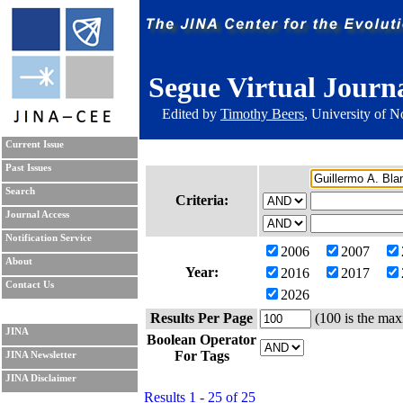
Segue Virtual Journ
Edited by
Timothy Beers
, University of 
Current Issue
Past Issues
Search
Criteria:
Journal Access
Notification Service
2006
2007
About
Year:
2016
2017
Contact Us
2026
Results Per Page
(100 is the max
JINA
Boolean Operator
For Tags
JINA Newsletter
JINA Disclaimer
Results 1 - 25 of 25