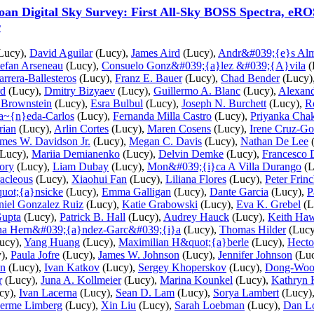
Sloan Digital Sky Survey: First All-Sky BOSS Spectra, 
r
Lucy),
David Aguilar
(Lucy),
James Aird
(Lucy),
Andr&#039;{e}s Alm
tefan Arseneau
(Lucy),
Consuelo Gonz&#039;{a}lez &#039;{A}vila
(
arrera-Ballesteros
(Lucy),
Franz E. Bauer
(Lucy),
Chad Bender
(Lucy)
rd
(Lucy),
Dmitry Bizyaev
(Lucy),
Guillermo A. Blanc
(Lucy),
Alexand
. Brownstein
(Lucy),
Esra Bulbul
(Lucy),
Joseph N. Burchett
(Lucy),
Ro
ta~{n}eda-Carlos
(Lucy),
Fernanda Milla Castro
(Lucy),
Priyanka Chak
rian
(Lucy),
Arlin Cortes
(Lucy),
Maren Cosens
(Lucy),
Irene Cruz-Go
mes W. Davidson Jr.
(Lucy),
Megan C. Davis
(Lucy),
Nathan De Lee
(
Lucy),
Mariia Demianenko
(Lucy),
Delvin Demke
(Lucy),
Francesco D
ory
(Lucy),
Liam Dubay
(Lucy),
Mon&#039;{i}ca A Villa Durango
(L
acleous
(Lucy),
Xiaohui Fan
(Lucy),
Liliana Flores
(Lucy),
Peter Frin
uot;{a}nsicke
(Lucy),
Emma Galligan
(Lucy),
Dante Garcia
(Lucy),
P
niel Gonzalez Ruiz
(Lucy),
Katie Grabowski
(Lucy),
Eva K. Grebel
(L
upta
(Lucy),
Patrick B. Hall
(Lucy),
Audrey Hauck
(Lucy),
Keith Ha
na Hern&#039;{a}ndez-Garc&#039;{i}a
(Lucy),
Thomas Hilder
(Lucy
ucy),
Yang Huang
(Lucy),
Maximilian H&quot;{a}berle
(Lucy),
Hecto
),
Paula Jofre
(Lucy),
James W. Johnson
(Lucy),
Jennifer Johnson
(Lu
an
(Lucy),
Ivan Katkov
(Lucy),
Sergey Khoperskov
(Lucy),
Dong-Woo
r
(Lucy),
Juna A. Kollmeier
(Lucy),
Marina Kounkel
(Lucy),
Kathryn 
cy),
Ivan Lacerna
(Lucy),
Sean D. Lam
(Lucy),
Sorya Lambert
(Lucy)
herme Limberg
(Lucy),
Xin Liu
(Lucy),
Sarah Loebman
(Lucy),
Dan L