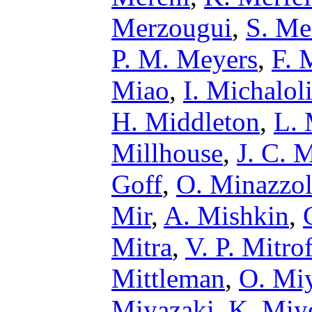
Merzougui
,
S. Me
P. M. Meyers
,
F. 
Miao
,
I. Michalol
H. Middleton
,
L. 
Millhouse
,
J. C. M
Goff
,
O. Minazzol
Mir
,
A. Mishkin
,
Mitra
,
V. P. Mitro
Mittleman
,
O. Mi
Miyazaki
,
K. Miy