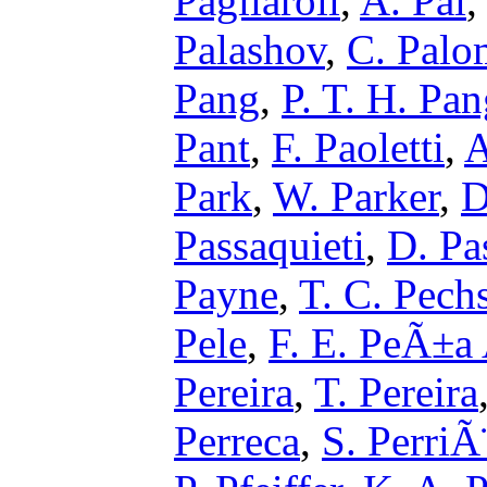
Pagliaroli
,
A. Pai
Palashov
,
C. Palo
Pang
,
P. T. H. Pa
Pant
,
F. Paoletti
,
A
Park
,
W. Parker
,
D
Passaquieti
,
D. Pa
Payne
,
T. C. Pechs
Pele
,
F. E. PeÃ±a 
Pereira
,
T. Pereira
Perreca
,
S. PerriÃ