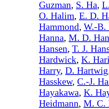
Guzman
,
S. Ha
,
L
O. Halim
,
E. D. H
Hammond
,
W.-B.
Hanna
,
M. D. Ha
Hansen
,
T. J. Han
Hardwick
,
K. Har
Harry
,
D. Hartwig
Hasskew
,
C.-J. Ha
Hayakawa
,
K. Ha
Heidmann
,
M. C. 