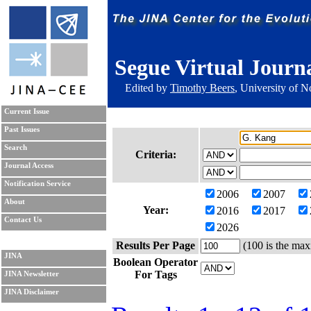
Segue Virtual Journ
Edited by
Timothy Beers
, University of 
Current Issue
Past Issues
Search
Criteria:
Journal Access
Notification Service
2006
2007
About
Year:
2016
2017
Contact Us
2026
Results Per Page
(100 is the max
JINA
Boolean Operator
For Tags
JINA Newsletter
JINA Disclaimer