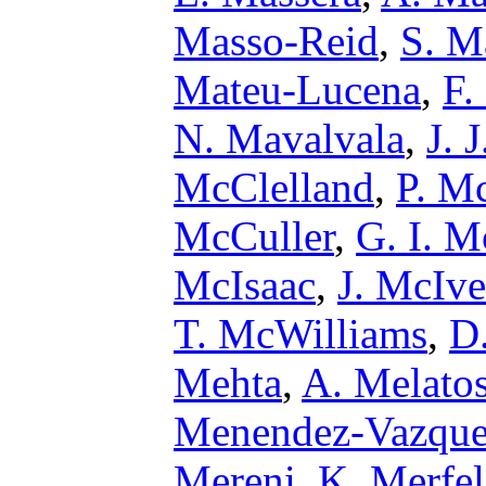
Masso-Reid
,
S. M
Mateu-Lucena
,
F.
N. Mavalvala
,
J. 
McClelland
,
P. M
McCuller
,
G. I. 
McIsaac
,
J. McIve
T. McWilliams
,
D
Mehta
,
A. Melato
Menendez-Vazqu
Mereni
,
K. Merfe