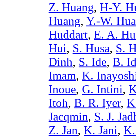
Z. Huang
,
H-Y. H
Huang
,
Y.-W. Hu
Huddart
,
E. A. Hu
Hui
,
S. Husa
,
S. H
Dinh
,
S. Ide
,
B. I
Imam
,
K. Inayosh
Inoue
,
G. Intini
,
K
Itoh
,
B. R. Iyer
,
K
Jacqmin
,
S. J. Jad
Z. Jan
,
K. Jani
,
K.