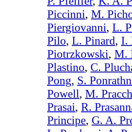
P. Pfeiffer
,
K. A. 
Piccinni
,
M. Picho
Piergiovanni
,
L. P
Pilo
,
L. Pinard
,
I.
Piotrzkowski
,
M. 
Plastino
,
C. Pluch
Pong
,
S. Ponrath
Powell
,
M. Pracch
Prasai
,
R. Prasann
Principe
,
G. A. Pr