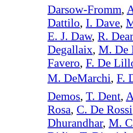
Darsow-Fromm
,
A
Dattilo
,
I. Dave
,
M
E. J. Daw
,
R. Dea
Degallaix
,
M. De 
Favero
,
F. De Lill
M. DeMarchi
,
F. 
Demos
,
T. Dent
,
A
Rosa
,
C. De Rossi
Dhurandhar
,
M. C