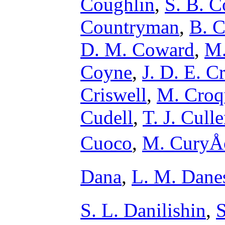
Coughlin
,
S. B. C
Countryman
,
B. C
D. M. Coward
,
M.
Coyne
,
J. D. E. C
Criswell
,
M. Croq
Cudell
,
T. J. Cull
Cuoco
,
M. CuryÅ
Dana
,
L. M. Dane
S. L. Danilishin
,
S