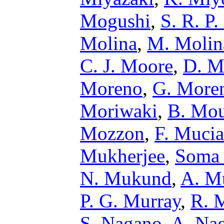
Mogushi
,
S. R. P
Molina
,
M. Molin
C. J. Moore
,
D. M
Moreno
,
G. More
Moriwaki
,
B. Mou
Mozzon
,
F. Mucia
Mukherjee
,
Soma 
N. Mukund
,
A. M
P. G. Murray
,
R. 
S. Nagano
,
A. Nag