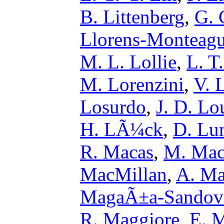
B. Littenberg
,
G. 
Llorens-Monteag
M. L. Lollie
,
L. T
M. Lorenzini
,
V. L
Losurdo
,
J. D. Lo
H. LÃ¼ck
,
D. Lu
R. Macas
,
M. Mac
MacMillan
,
A. Ma
MagaÃ±a-Sandov
R. Maggiore
,
E. 