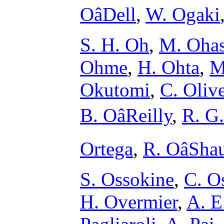
OâDell
,
W. Ogaki
S. H. Oh
,
M. Ohas
Ohme
,
H. Ohta
,
M
Okutomi
,
C. Olive
B. OâReilly
,
R. G
Ortega
,
R. OâSh
S. Ossokine
,
C. O
H. Overmier
,
A. E