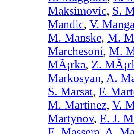
Maksimovic
,
S. M
Mandic
,
V. Mang
M. Manske
,
M. M
Marchesoni
,
M. M
MÃ¡rka
,
Z. MÃ¡r
Markosyan
,
A. Ma
S. Marsat
,
F. Mart
M. Martinez
,
V. M
Martynov
,
E. J. M
E. Massera
,
A. Ma