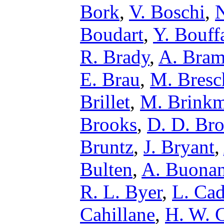
Bork
,
V. Boschi
,
N
Boudart
,
Y. Bouff
R. Brady
,
A. Bram
E. Brau
,
M. Bresc
Brillet
,
M. Brink
Brooks
,
D. D. Br
Bruntz
,
J. Bryant
,
Bulten
,
A. Buona
R. L. Byer
,
L. Cad
Cahillane
,
H. W. C