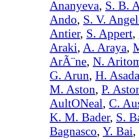
Ananyeva
,
S. B. 
Ando
,
S. V. Ange
Antier
,
S. Appert
,
Araki
,
A. Araya
,
M
ArÃ¨ne
,
N. Arito
G. Arun
,
H. Asad
M. Aston
,
P. Asto
AultONeal
,
C. Au
K. M. Bader
,
S. B
Bagnasco
,
Y. Bai
,