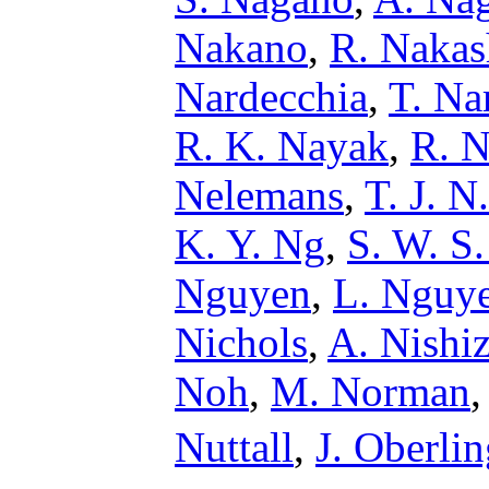
Nakano
,
R. Naka
Nardecchia
,
T. Na
R. K. Nayak
,
R. N
Nelemans
,
T. J. N
K. Y. Ng
,
S. W. S
Nguyen
,
L. Nguy
Nichols
,
A. Nishi
Noh
,
M. Norman
Nuttall
,
J. Oberli