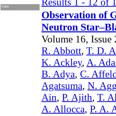
Results 1 - 12 of 
Login
Observation of 
Neutron Star–Bl
Volume 16, Issue 2
R. Abbott
,
T. D. A
K. Ackley
,
A. Ad
B. Adya
,
C. Affel
Agatsuma
,
N. Agg
Ain
,
P. Ajith
,
T. A
A. Allocca
,
P. A. 