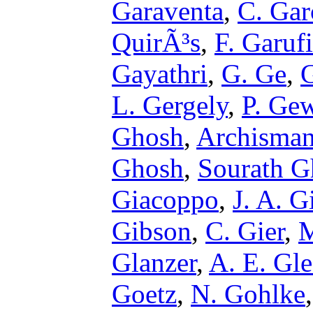
Garaventa
,
C. Ga
QuirÃ³s
,
F. Garufi
Gayathri
,
G. Ge
,
L. Gergely
,
P. Ge
Ghosh
,
Archisma
Ghosh
,
Sourath G
Giacoppo
,
J. A. G
Gibson
,
C. Gier
,
M
Glanzer
,
A. E. Gle
Goetz
,
N. Gohlke