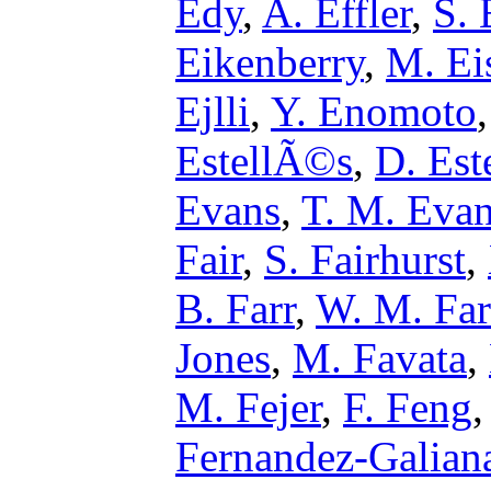
Edy
,
A. Effler
,
S. 
Eikenberry
,
M. Ei
Ejlli
,
Y. Enomoto
EstellÃ©s
,
D. Est
Evans
,
T. M. Eva
Fair
,
S. Fairhurst
,
B. Farr
,
W. M. Far
Jones
,
M. Favata
,
M. Fejer
,
F. Feng
Fernandez-Galian