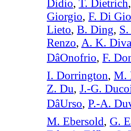
Didio
,
T. Dietrich
Giorgio
,
F. Di Gi
Lieto
,
B. Ding
,
S.
Renzo
,
A. K. Diva
DâOnofrio
,
F. Do
I. Dorrington
,
M. 
Z. Du
,
J.-G. Duco
DâUrso
,
P.-A. Du
M. Ebersold
,
G. E