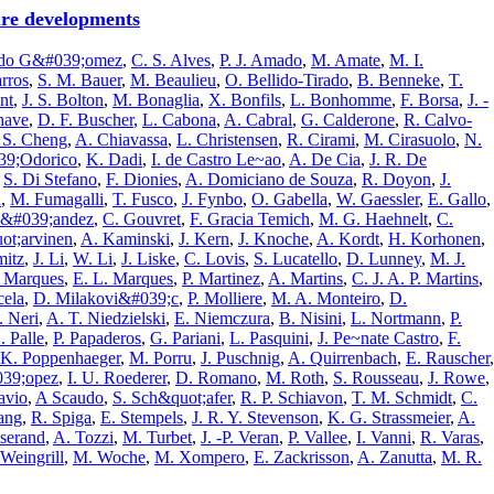
ure developments
rado G&#039;omez
,
C. S. Alves
,
P. J. Amado
,
M. Amate
,
M. I.
arros
,
S. M. Bauer
,
M. Beaulieu
,
O. Bellido-Tirado
,
B. Benneke
,
T.
nt
,
J. S. Bolton
,
M. Bonaglia
,
X. Bonfils
,
L. Bonhomme
,
F. Borsa
,
J. -
have
,
D. F. Buscher
,
L. Cabona
,
A. Cabral
,
G. Calderone
,
R. Calvo-
 S. Cheng
,
A. Chiavassa
,
L. Christensen
,
R. Cirami
,
M. Cirasuolo
,
N.
39;Odorico
,
K. Dadi
,
I. de Castro Le~ao
,
A. De Cia
,
J. R. De
,
S. Di Stefano
,
F. Dionies
,
A. Domiciano de Souza
,
R. Doyon
,
J.
n
,
M. Fumagalli
,
T. Fusco
,
J. Fynbo
,
O. Gabella
,
W. Gaessler
,
E. Gallo
,
n&#039;andez
,
C. Gouvret
,
F. Gracia Temich
,
M. G. Haehnelt
,
C.
uot;arvinen
,
A. Kaminski
,
J. Kern
,
J. Knoche
,
A. Kordt
,
H. Korhonen
,
itz
,
J. Li
,
W. Li
,
J. Liske
,
C. Lovis
,
S. Lucatello
,
D. Lunney
,
M. J.
. Marques
,
E. L. Marques
,
P. Martinez
,
A. Martins
,
C. J. A. P. Martins
,
cela
,
D. Milakovi&#039;c
,
P. Molliere
,
M. A. Monteiro
,
D.
. Neri
,
A. T. Niedzielski
,
E. Niemczura
,
B. Nisini
,
L. Nortmann
,
P.
. Palle
,
P. Papaderos
,
G. Pariani
,
L. Pasquini
,
J. Pe~nate Castro
,
F.
K. Poppenhaeger
,
M. Porru
,
J. Puschnig
,
A. Quirrenbach
,
E. Rauscher
,
039;opez
,
I. U. Roederer
,
D. Romano
,
M. Roth
,
S. Rousseau
,
J. Rowe
,
avio
,
A Scaudo
,
S. Sch&quot;afer
,
R. P. Schiavon
,
T. M. Schmidt
,
C.
ang
,
R. Spiga
,
E. Stempels
,
J. R. Y. Stevenson
,
K. G. Strassmeier
,
A.
sserand
,
A. Tozzi
,
M. Turbet
,
J. -P. Veran
,
P. Vallee
,
I. Vanni
,
R. Varas
,
 Weingrill
,
M. Woche
,
M. Xompero
,
E. Zackrisson
,
A. Zanutta
,
M. R.