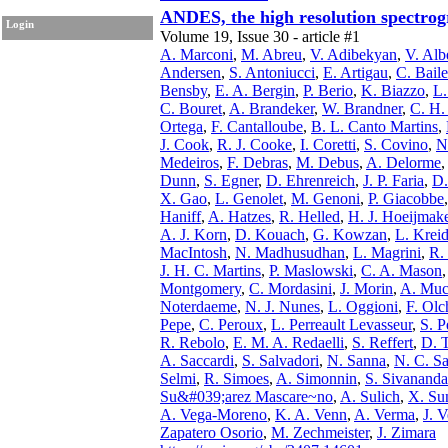
ANDES, the high resolution spectrogr
Login
Volume 19, Issue 30 - article #1
A. Marconi
,
M. Abreu
,
V. Adibekyan
,
V. Albe
Andersen
,
S. Antoniucci
,
E. Artigau
,
C. Baile
Bensby
,
E. A. Bergin
,
P. Berio
,
K. Biazzo
,
L.
C. Bouret
,
A. Brandeker
,
W. Brandner
,
C. H.
Ortega
,
F. Cantalloube
,
B. L. Canto Martins
,
J. Cook
,
R. J. Cooke
,
I. Coretti
,
S. Covino
,
N
Medeiros
,
F. Debras
,
M. Debus
,
A. Delorme
Dunn
,
S. Egner
,
D. Ehrenreich
,
J. P. Faria
,
D.
X. Gao
,
L. Genolet
,
M. Genoni
,
P. Giacobbe
Haniff
,
A. Hatzes
,
R. Helled
,
H. J. Hoeijmak
A. J. Korn
,
D. Kouach
,
G. Kowzan
,
L. Krei
MacIntosh
,
N. Madhusudhan
,
L. Magrini
,
R.
J. H. C. Martins
,
P. Maslowski
,
C. A. Mason
Montgomery
,
C. Mordasini
,
J. Morin
,
A. Mucc
Noterdaeme
,
N. J. Nunes
,
L. Oggioni
,
F. Ol
Pepe
,
C. Peroux
,
L. Perreault Levasseur
,
S. P
R. Rebolo
,
E. M. A. Redaelli
,
S. Reffert
,
D. T
A. Saccardi
,
S. Salvadori
,
N. Sanna
,
N. C. Sa
Selmi
,
R. Simoes
,
A. Simonnin
,
S. Sivanand
Su&#039;arez Mascare~no
,
A. Sulich
,
X. Su
A. Vega-Moreno
,
K. A. Venn
,
A. Verma
,
J. V
Zapatero Osorio
,
M. Zechmeister
,
J. Zimara