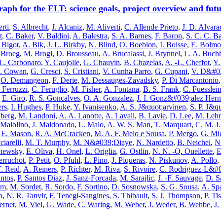
aph for the ELT: science goals, project overview and fut
rti
,
S. Albrecht
,
J. Alcaniz
,
M. Aliverti
,
C. Allende Prieto
,
J. D. Alva
t
,
C. Baker
,
V. Baldini
,
A. Balestra
,
S. A. Barnes
,
F. Baron
,
S. C. C. B
 Bigot
,
A. Bik
,
J. L. Birkby
,
N. Blind
,
O. Boebion
,
I. Boisse
,
E. Bolmo
 Broeg
,
M. Brogi
,
D. Brousseau
,
A. Brucalassi
,
J. Brynnel
,
L. A. Buch
L. Carbonaro
,
Y. Caujolle
,
G. Chauvin
,
B. Chazelas
,
A. -L. Cheffot
,
Y.
. Cowan
,
G. Cresci
,
S. Cristiani
,
V. Cunha Parro
,
G. Cupani
,
V. D&#0
,
O. Demangeon
,
F. Derie
,
M. Dessauges-Zavadsky
,
P. Di Marcantonio
 Ferruzzi
,
C. Feruglio
,
M. Fisher
,
A. Fontana
,
B. S. Frank
,
C. Fuesslei
,
E. Giro
,
R. S. Goncalves
,
O. A. Gonzalez
,
J. I. Gonz&#039;alez Her
ers
,
I. Hughes
,
P. Huke
,
Y. Ivanisenko
,
A. S. J&quot;arvinen
,
S. P. J&q
dberg
,
M. Landoni
,
A. A. Lanotte
,
A. Lavail
,
B. Lavie
,
D. Lee
,
M. Lehm
 Maiolino
,
J. Maldonado
,
L. Malo
,
A. W. S. Man
,
T. Marquart
,
C. M. J
,
E. Mason
,
R. A. McCracken
,
M. A. F. Melo e Sousa
,
P. Mergo
,
G. Mi
iarelli
,
M. T. Murphy
,
M. N&#039;Diaye
,
N. Nardetto
,
B. Neichel
,
N
chewsky
,
E. Oliva
,
H. Onel
,
L. Origlia
,
G. Ostlin
,
N. N. -Q. Ouellette
,
E
erruchot
,
P. Petit
,
O. Pfuhl
,
L. Pino
,
J. Piqueras
,
N. Piskunov
,
A. Pollo
,
. Reid
,
A. Reiners
,
P. Richter
,
M. Riva
,
S. Rivoire
,
C. Rodriguez-L&#
ntos
,
P. Santos Diaz
,
J. Sanz-Forcada
,
M. Sarajlic
,
J. -F. Sauvage
,
D. S
am
,
M. Sordet
,
R. Sordo
,
F. Sortino
,
D. Sosnowska
,
S. G. Sousa
,
A. Sp
n
,
N. R. Tanvir
,
F. Tenegi-Sangines
,
S. Thibault
,
S. J. Thompson
,
P. Ti
ernet
,
M. Viel
,
G. Wade
,
C. Waring
,
M. Weber
,
J. Weder
,
B. Wehbe
,
J.