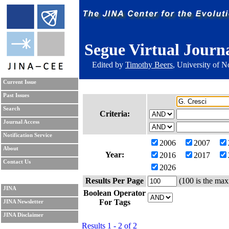
Segue Virtual Journ
Edited by
Timothy Beers
, University of 
Current Issue
Past Issues
Search
Criteria:
Journal Access
Notification Service
2006
2007
About
Year:
2016
2017
Contact Us
2026
Results Per Page
(100 is the max
JINA
Boolean Operator
For Tags
JINA Newsletter
JINA Disclaimer
Results 1 - 2 of 2