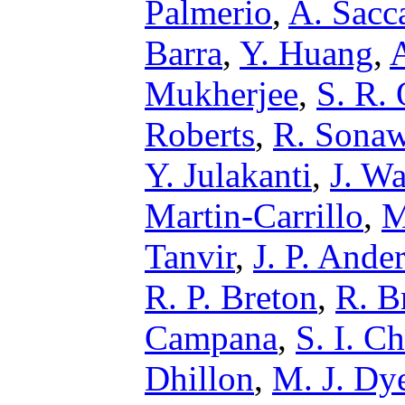
Palmerio
,
A. Sacc
Barra
,
Y. Huang
,
Mukherjee
,
S. R. 
Roberts
,
R. Sona
Y. Julakanti
,
J. W
Martin-Carrillo
,
M
Tanvir
,
J. P. Ande
R. P. Breton
,
R. B
Campana
,
S. I. C
Dhillon
,
M. J. Dy