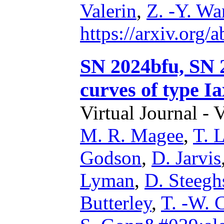
Valerin
,
Z. -Y. W
https://arxiv.org
SN 2024bfu, SN 2
curves of type I
Virtual Journal - 
M. R. Magee
,
T. L
Godson
,
D. Jarvis
Lyman
,
D. Steegh
Butterley
,
T. -W. 