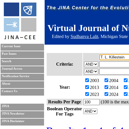
Virtual Journal of N
Edited by
Sudhanva Lalit
, Michigan State
Current Issue
Past Issues
Search
Criteria:
Journal Access
Notification Service
2003
2004
About
Year:
2013
2014
Contact Us
2023
2024
Results Per Page
(100 is the max
JINA
Boolean Operator
For Tags
JINA Newsletter
JINA Disclaimer