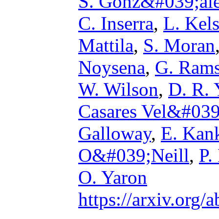
S. Gonz&#039;al
C. Inserra
,
L. Kel
Mattila
,
S. Moran
Noysena
,
G. Ram
W. Wilson
,
D. R.
Casares Vel&#039
Galloway
,
E. Kan
O&#039;Neill
,
P.
O. Yaron
https://arxiv.org