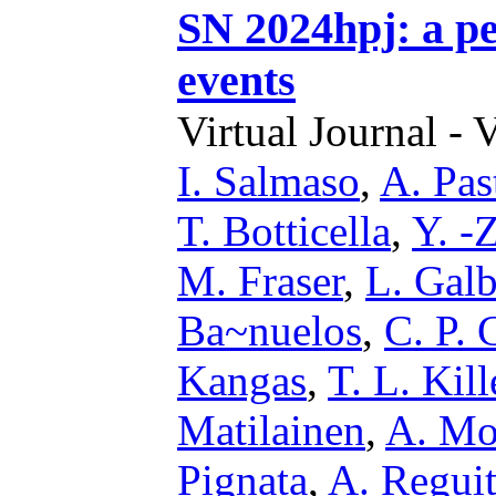
SN 2024hpj: a pe
events
Virtual Journal - 
I. Salmaso
,
A. Pas
T. Botticella
,
Y. -
M. Fraser
,
L. Gal
Ba~nuelos
,
C. P. 
Kangas
,
T. L. Kill
Matilainen
,
A. Mo
Pignata
,
A. Reguit