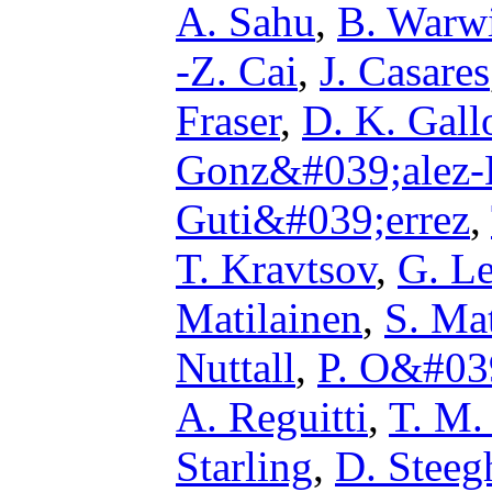
A. Sahu
,
B. Warw
-Z. Cai
,
J. Casares
Fraser
,
D. K. Gal
Gonz&#039;alez-
Guti&#039;errez
,
T. Kravtsov
,
G. L
Matilainen
,
S. Mat
Nuttall
,
P. O&#03
A. Reguitti
,
T. M.
Starling
,
D. Steeg