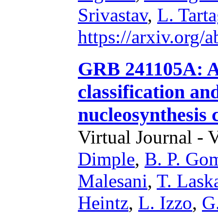
Srivastav
,
L. Tarta
https://arxiv.org
GRB 241105A: A 
classification an
nucleosynthesis 
Virtual Journal - 
Dimple
,
B. P. Go
Malesani
,
T. Lask
Heintz
,
L. Izzo
,
G