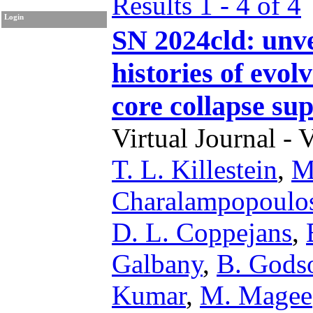
Results 1 - 4 of 4
Login
SN 2024cld: unve
histories of evol
core collapse su
Virtual Journal - 
T. L. Killestein
,
M
Charalampopoulo
D. L. Coppejans
,
Galbany
,
B. Gods
Kumar
,
M. Magee