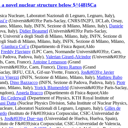
o a novel nuclear structure below $^{48}$Ca
isica Nucleare, Laboratori Nazionali di Legnaro, Legnaro, Italy),
si`e
(Universit&#039;e Paris-Saclay, CNRS/IN2P3, IJCLab, Orsay,
no, Milano, Italy, INFN, Sezione di Milano, Milano, Italy),
Daniele
va, Italy),
Didier Beaumel
(Universit&#039;e Paris-Saclay,
niversit`a degli Studi di Milano, Milano, Italy, INFN, Sezione di
li Studi di Milano, Milano, Italy, INFN, Sezione di Milano, Milano,
,
Gianluca Col`o
(Dipartimento di Fisica &quot;Aldo
,
Freddy Flavigny
(LPC Caen, Normandie Universit&#039;e, Caen,
 Padova, Padova, Italy),
Valerian Girard-Alcindor
(Universit&#039;e
s, Caen, France),
Antoine Lemasson
(Grand
ersit&#039;e, Caen, France),
Diego Ramos
(Grand
Saclay, IRFU, CEA, Gif-sur-Yvette, France),
Jos&#039;e Javier
co Vigezzi
(INFN, Sezione di Milano, Milano, Italy),
Mathieu Babo
and),
Dino Bazzacco
(INFN, Sezione di Padova, Padova, Italy),
Piotr
no, Milano, Italy),
Yorick Blumenfeld
(Universit&#039;e Paris-Saclay,
Kingdom),
Angela Bracco
(Dipartimento di Fisica &quot;Aldo
,
Bo Cederwall
(Department of Physics, KTH Royal Institute of
asi Datta
(Nuclear Physics Division, Saha Institute of Nuclear Physics,
Nucleare, Laboratori Nazionali di Legnaro, Legnaro, Italy),
Gilles de
ardo
(Instituto de F&#039;isica Corpuscular, CSIC-Universidad de
e),
Jos&#039;e Due~nas
(Universidad de Huelva, Huelva, Spain),
tituto de F&#039;isica Corpuscular, CSIC-Universidad de Valencia,