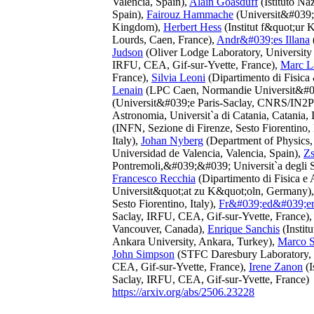
Valencia, Spain),
Alain Goasduff
(Istituto Na
Spain),
Fairouz Hammache
(Universit&#039;
Kingdom),
Herbert Hess
(Institut f&quot;ur
Lourds, Caen, France),
Andr&#039;es Illana
Judson
(Oliver Lodge Laboratory, University
IRFU, CEA, Gif-sur-Yvette, France),
Marc L
France),
Silvia Leoni
(Dipartimento di Fisica
Lenain
(LPC Caen, Normandie Universit&#03
(Universit&#039;e Paris-Saclay, CNRS/IN2P3
Astronomia, Universit`a di Catania, Catania, I
(INFN, Sezione di Firenze, Sesto Fiorentino, 
Italy),
Johan Nyberg
(Department of Physics,
Universidad de Valencia, Valencia, Spain),
Zs
Pontremoli,&#039;&#039; Universit`a degli St
Francesco Recchia
(Dipartimento di Fisica e 
Universit&quot;at zu K&quot;oln, Germany)
Sesto Fiorentino, Italy),
Fr&#039;ed&#039;eri
Saclay, IRFU, CEA, Gif-sur-Yvette, France)
Vancouver, Canada),
Enrique Sanchis
(Instit
Ankara University, Ankara, Turkey),
Marco S
John Simpson
(STFC Daresbury Laboratory,
CEA, Gif-sur-Yvette, France),
Irene Zanon
(I
Saclay, IRFU, CEA, Gif-sur-Yvette, France)
https://arxiv.org/abs/2506.23228