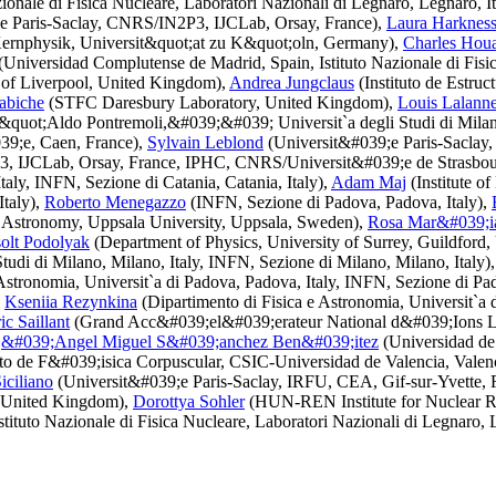
zionale di Fisica Nucleare, Laboratori Nazionali di Legnaro, Legnaro, I
e Paris-Saclay, CNRS/IN2P3, IJCLab, Orsay, France),
Laura Harknes
 Kernphysik, Universit&quot;at zu K&quot;oln, Germany),
Charles Houa
(Universidad Complutense de Madrid, Spain, Istituto Nazionale di Fisic
 of Liverpool, United Kingdom),
Andrea Jungclaus
(Instituto de Estruc
abiche
(STFC Daresbury Laboratory, United Kingdom),
Louis Lalann
 &quot;Aldo Pontremoli,&#039;&#039; Universit`a degli Studi di Milano
9;e, Caen, France),
Sylvain Leblond
(Universit&#039;e Paris-Saclay,
, IJCLab, Orsay, France, IPHC, CNRS/Universit&#039;e de Strasbour
taly, INFN, Sezione di Catania, Catania, Italy),
Adam Maj
(Institute 
Italy),
Roberto Menegazzo
(INFN, Sezione di Padova, Padova, Italy),
 Astronomy, Uppsala University, Uppsala, Sweden),
Rosa Mar&#039;i
olt Podolyak
(Department of Physics, University of Surrey, Guildford
udi di Milano, Milano, Italy, INFN, Sezione di Milano, Milano, Italy)
Astronomia, Universit`a di Padova, Padova, Italy, INFN, Sezione di Pa
,
Kseniia Rezynkina
(Dipartimento di Fisica e Astronomia, Universit`a 
c Saillant
(Grand Acc&#039;el&#039;erateur National d&#039;Ions L
,
&#039;Angel Miguel S&#039;anchez Ben&#039;itez
(Universidad de
uto de F&#039;isica Corpuscular, CSIC-Universidad de Valencia, Valen
iciliano
(Universit&#039;e Paris-Saclay, IRFU, CEA, Gif-sur-Yvette, F
 United Kingdom),
Dorottya Sohler
(HUN-REN Institute for Nuclear R
stituto Nazionale di Fisica Nucleare, Laboratori Nazionali di Legnaro, 