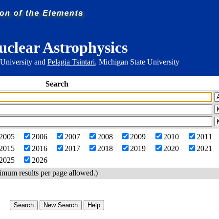
uclear Astrophysics
 University and
Pelagia Tsintari
, Michigan State University
Search
2005
2006
2007
2008
2009
2010
2011
2015
2016
2017
2018
2019
2020
2021
2025
2026
imum results per page allowed.)