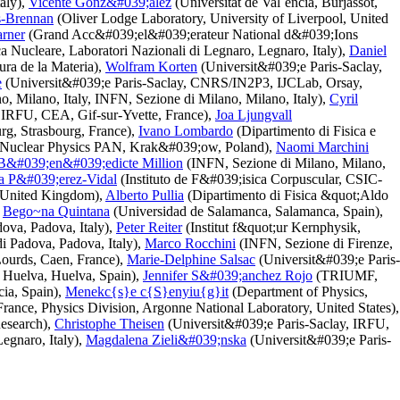
taly),
Vicente Gonz&#039;alez
(Universitat de Val`encia, Burjassot,
s-Brennan
(Oliver Lodge Laboratory, University of Liverpool, United
rner
(Grand Acc&#039;el&#039;erateur National d&#039;Ions
a Nucleare, Laboratori Nazionali di Legnaro, Legnaro, Italy),
Daniel
tura de la Materia),
Wolfram Korten
(Universit&#039;e Paris-Saclay,
e
(Universit&#039;e Paris-Saclay, CNRS/IN2P3, IJCLab, Orsay,
, Milano, Italy, INFN, Sezione di Milano, Milano, Italy),
Cyril
 IRFU, CEA, Gif-sur-Yvette, France),
Joa Ljungvall
g, Strasbourg, France),
Ivano Lombardo
(Dipartimento di Fisica e
of Nuclear Physics PAN, Krak&#039;ow, Poland),
Naomi Marchini
B&#039;en&#039;edicte Million
(INFN, Sezione di Milano, Milano,
a P&#039;erez-Vidal
(Instituto de F&#039;isica Corpuscular, CSIC-
, United Kingdom),
Alberto Pullia
(Dipartimento di Fisica &quot;Aldo
,
Bego~na Quintana
(Universidad de Salamanca, Salamanca, Spain),
dova, Padova, Italy),
Peter Reiter
(Institut f&quot;ur Kernphysik,
di Padova, Padova, Italy),
Marco Rocchini
(INFN, Sezione di Firenze,
ourds, Caen, France),
Marie-Delphine Salsac
(Universit&#039;e Paris-
 Huelva, Huelva, Spain),
Jennifer S&#039;anchez Rojo
(TRIUMF,
cia, Spain),
Menekc{s}e c{S}enyiu{g}it
(Department of Physics,
rance, Physics Division, Argonne National Laboratory, United States),
esearch),
Christophe Theisen
(Universit&#039;e Paris-Saclay, IRFU,
Legnaro, Italy),
Magdalena Zieli&#039;nska
(Universit&#039;e Paris-