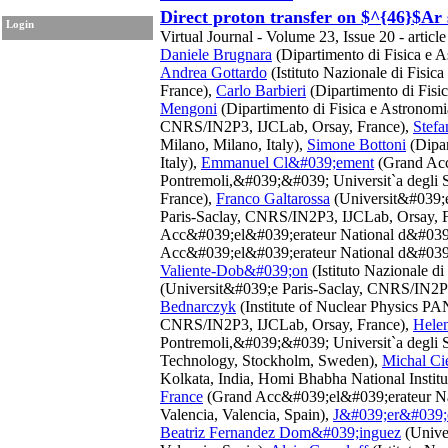
Direct proton transfer on $^{46}$Ar 
Login
Virtual Journal - Volume 23, Issue 20 - article
Daniele Brugnara
(Dipartimento di Fisica e As
Andrea Gottardo
(Istituto Nazionale di Fisic
France),
Carlo Barbieri
(Dipartimento di Fisi
Mengoni
(Dipartimento di Fisica e Astronomi
CNRS/IN2P3, IJCLab, Orsay, France),
Stefa
Milano, Milano, Italy),
Simone Bottoni
(Dipar
Italy),
Emmanuel Cl&#039;ement
(Grand Acc
Pontremoli,&#039;&#039; Universit`a degli St
France),
Franco Galtarossa
(Universit&#039;e
Paris-Saclay, CNRS/IN2P3, IJCLab, Orsay, 
Acc&#039;el&#039;erateur National d&#039;
Acc&#039;el&#039;erateur National d&#039;
Valiente-Dob&#039;on
(Istituto Nazionale di
(Universit&#039;e Paris-Saclay, CNRS/IN2P
Bednarczyk
(Institute of Nuclear Physics 
CNRS/IN2P3, IJCLab, Orsay, France),
Hele
Pontremoli,&#039;&#039; Universit`a degli St
Technology, Stockholm, Sweden),
Michal Ci
Kolkata, India, Homi Bhabha National Instit
France
(Grand Acc&#039;el&#039;erateur Na
Valencia, Valencia, Spain),
J&#039;er&#039;
Beatriz Fernandez Dom&#039;inguez
(Unive