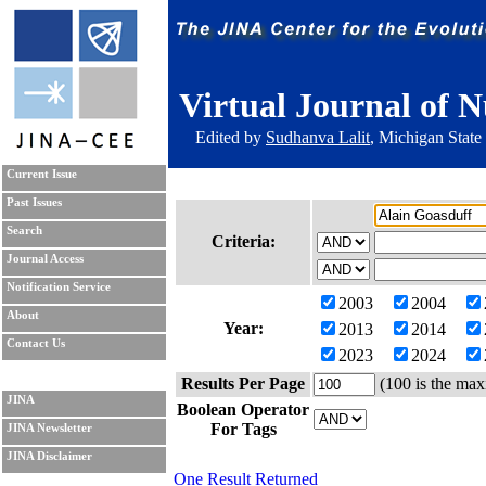
Virtual Journal of N
Edited by
Sudhanva Lalit
, Michigan State
Current Issue
Past Issues
Search
Criteria:
Journal Access
Notification Service
2003
2004
About
Year:
2013
2014
Contact Us
2023
2024
Results Per Page
(100 is the max
JINA
Boolean Operator
For Tags
JINA Newsletter
JINA Disclaimer
One Result Returned