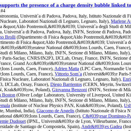
supports the presence of a charge density bubble linked t
 #4
tronomia, Universit`a di Padova, Padova, Italy, Istituto Nazionale di F
a Nucleare, Laboratori Nazionali di Legnaro, Legnaro, Italy),
Marlene As
ca &quot;Aldo Pontremoli,&#039;&#039; Universit`a degli Studi di Mila
a, Universit`a di Padova, Padova, Italy, INFN, Sezione di Padova, Pado
no Brolli
(Dipartimento di Fisica &quot;Aldo Pontremoli,&#039;&#039; U
timento di Fisica &quot;Aldo Pontremoli,&#039;&#039; Universit`a deg
&#039;el&#039;erateur National d&#039;Ions Lourds, Caen, France)
udi di Milano, Milano, Italy, INFN, Sezione di Milano, Milano, Italy)
 Paris-Saclay, CNRS/IN2P3, IJCLab, Orsay, France, INFN, Sezione di
France, Grand Acc&#039;el&#039;erateur National d&#039;Ions Lourd
Ions Lourds, Caen, France),
Adrien Matta
(LPC Caen, Normandie Univ
Ions Lourds, Caen, France),
Vittorio Som`a
(Universit&#039;e Paris-
 Fisica Nucleare, Laboratori Nazionali di Legnaro, Legnaro, Italy),
Enri
3, IJCLab, Orsay, France),
Diego Barrientos
(CERN, Meyrin, Switzerl
PAN, Krak&#039;ow, Poland),
Giovanna Benzoni
(INFN, Sezione di Mila
n Boston
(Oliver Lodge Laboratory, University of Liverpool, United 
udi di Milano, Milano, Italy, INFN, Sezione di Milano, Milano, Italy)
emala
(Institute of Nuclear Physics PAN, Krak&#039;ow, Poland),
Ush
ute, Mumbai, India),
Giacomo de Angelis
(Istituto Nazionale di Fisica 
tional d&#039;Ions Lourds, Caen, France),
C&#039;esar Domingo-P
emie Dudouet
(IPNL, Universit&#039;e de Lyon, Villeurbanne, Franc
rsidade de Santiago de Compostela, Spain),
Andr&#039;es Gadea
(Ins